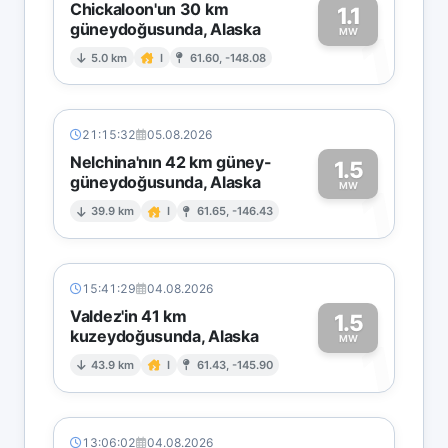
Chickaloon'un 30 km
1.1
güneydoğusunda, Alaska
1
MW
5.0 km
I
61.60, -148.08
21:15:32
05.08.2026
Nelchina'nın 42 km güney-
1.5
güneydoğusunda, Alaska
1
MW
39.9 km
I
61.65, -146.43
15:41:29
04.08.2026
Valdez'in 41 km
1.5
kuzeydoğusunda, Alaska
1
MW
43.9 km
I
61.43, -145.90
13:06:02
04.08.2026