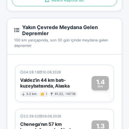
Yakın Çevrede Meydana Gelen
Depremler
100 km yarıçapında, son 30 gün içinde meydana gelen
depremler
04:28:18
10.08.2026
Valdez'in 44 km batı-
1.4
kuzeybatısında, Alaska
1
MW
3.2 km
I
61.22, -147.16
22:39:32
09.08.2026
Chenega'nın 57 km
1.3