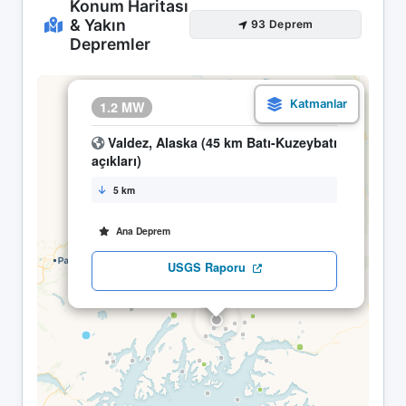
Konum Haritası
& Yakın
93 Deprem
Depremler
×
1.2 MW
23.04 13:24
Valdez, Alaska (45 km Batı-Kuzeybatı
açıkları)
5 km
Ana Deprem
USGS Raporu