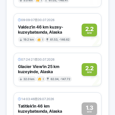
0
5.0 km
I
61.03, -148.41
09:09:07
30.07.2026
Valdez'in 46 km kuzey-
2.2
kuzeybatısında, Alaska
2
MW
19.2 km
I
61.53, -146.62
07:24:21
30.07.2026
Glacier View'in 25 km
2.2
kuzeyinde, Alaska
2
MW
32.0 km
I
62.04, -147.72
14:03:46
29.07.2026
Tatitlek'in 46 km
1.3
kuzeybatısında, Alaska
MW