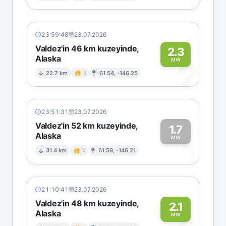
23:59:48
23.07.2026
Valdez'in 46 km kuzeyinde,
2.3
Alaska
2
MW
22.7 km
I
61.54, -146.25
23:51:31
23.07.2026
Valdez'in 52 km kuzeyinde,
1.7
Alaska
1
MW
31.4 km
I
61.59, -146.21
21:10:41
23.07.2026
Valdez'in 48 km kuzeyinde,
2.1
Alaska
MW