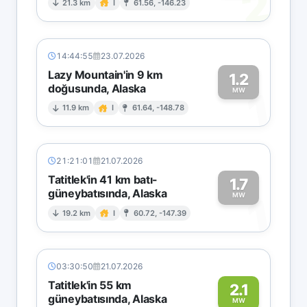
2
21.3 km
I
61.56, -146.23
14:44:55
23.07.2026
Lazy Mountain'in 9 km
1.2
doğusunda, Alaska
1
MW
11.9 km
I
61.64, -148.78
21:21:01
21.07.2026
Tatitlek'in 41 km batı-
1.7
güneybatısında, Alaska
1
MW
19.2 km
I
60.72, -147.39
03:30:50
21.07.2026
Tatitlek'in 55 km
2.1
güneybatısında, Alaska
MW