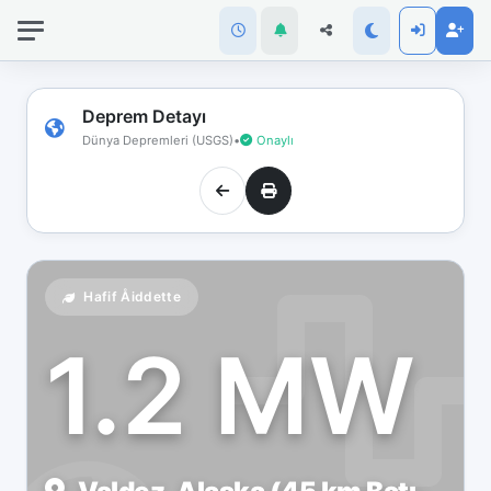
İnternet
bağlantınız
koptu!
Çevrimdışı
Deprem Detayı
moddasınız.
Dünya Depremleri (USGS)
•
Onaylı
Hafif Åiddette
1.2 MW