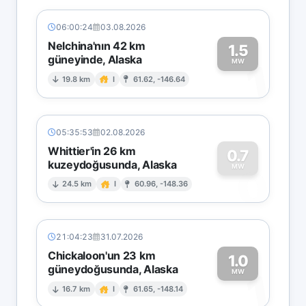
06:00:24
03.08.2026
Nelchina'nın 42 km
1.5
güneyinde, Alaska
1
MW
19.8 km
I
61.62, -146.64
05:35:53
02.08.2026
Whittier'in 26 km
0.7
kuzeydoğusunda, Alaska
0
MW
24.5 km
I
60.96, -148.36
21:04:23
31.07.2026
Chickaloon'un 23 km
1.0
güneydoğusunda, Alaska
1
MW
16.7 km
I
61.65, -148.14