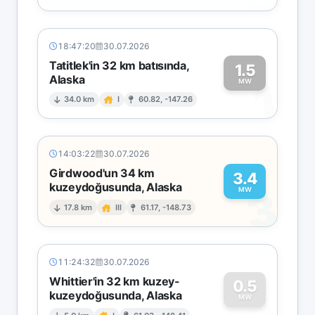
18:47:20
30.07.2026
Tatitlek'in 32 km batısında,
1.5
Alaska
1
MW
34.0 km
I
60.82, -147.26
14:03:22
30.07.2026
Girdwood'un 34 km
3.4
kuzeydoğusunda, Alaska
3
MW
17.8 km
III
61.17, -148.73
11:24:32
30.07.2026
Whittier'in 32 km kuzey-
0.5
kuzeydoğusunda, Alaska
MW