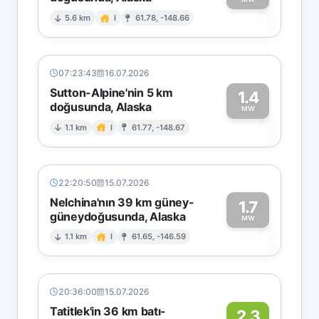
1
5.6 km
I
61.78, -148.66
07:23:43
16.07.2026
Sutton-Alpine'nin 5 km
1.4
doğusunda, Alaska
1
MW
1.1 km
I
61.77, -148.67
22:20:50
15.07.2026
Nelchina'nın 39 km güney-
1.7
güneydoğusunda, Alaska
1
MW
1.1 km
I
61.65, -146.59
20:36:00
15.07.2026
Tatitlek'in 36 km batı-
2.3