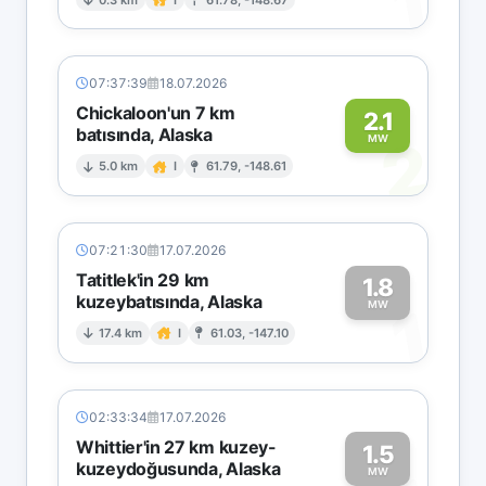
1
07:37:39
18.07.2026
Chickaloon'un 7 km
2.1
batısında, Alaska
2
MW
5.0 km
I
61.79, -148.61
07:21:30
17.07.2026
Tatitlek'in 29 km
1.8
kuzeybatısında, Alaska
1
MW
17.4 km
I
61.03, -147.10
02:33:34
17.07.2026
Whittier'in 27 km kuzey-
1.5
kuzeydoğusunda, Alaska
MW