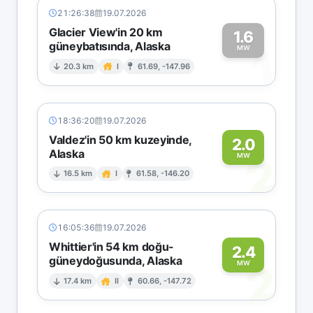
21:26:38
19.07.2026
Glacier View'in 20 km
1.6
güneybatısında, Alaska
1
MW
20.3 km
I
61.69, -147.96
18:36:20
19.07.2026
Valdez'in 50 km kuzeyinde,
2.0
Alaska
2
MW
16.5 km
I
61.58, -146.20
16:05:36
19.07.2026
Whittier'in 54 km doğu-
2.4
güneydoğusunda, Alaska
2
MW
17.4 km
II
60.66, -147.72