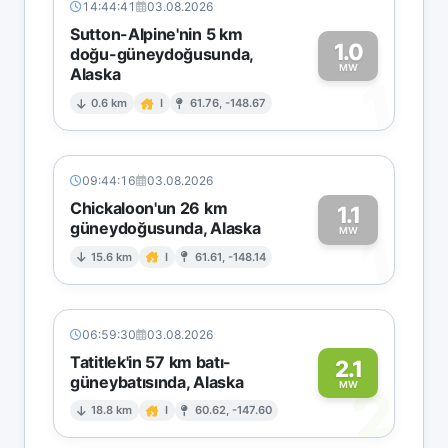
14:44:41
03.08.2026
Sutton-Alpine'nin 5 km
1.0
doğu-güneydoğusunda,
MW
Alaska
1
0.6 km
I
61.76, -148.67
09:44:16
03.08.2026
Chickaloon'un 26 km
1.1
güneydoğusunda, Alaska
1
MW
15.6 km
I
61.61, -148.14
06:59:30
03.08.2026
Tatitlek'in 57 km batı-
2.1
güneybatısında, Alaska
2
MW
18.8 km
I
60.62, -147.60