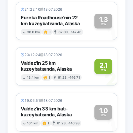
21:22:10
18.07.2026
Eureka Roadhouse'nin 22
1.3
km kuzeybatısında, Alaska
1
MW
38.0 km
I
62.09, -147.46
20:12:24
18.07.2026
Valdez'in 25 km
2.1
kuzeybatısında, Alaska
2
MW
13.4 km
I
61.28, -146.71
19:06:51
18.07.2026
Valdez'in 33 km batı-
1.0
kuzeybatısında, Alaska
1
MW
16.1 km
I
61.23, -146.93