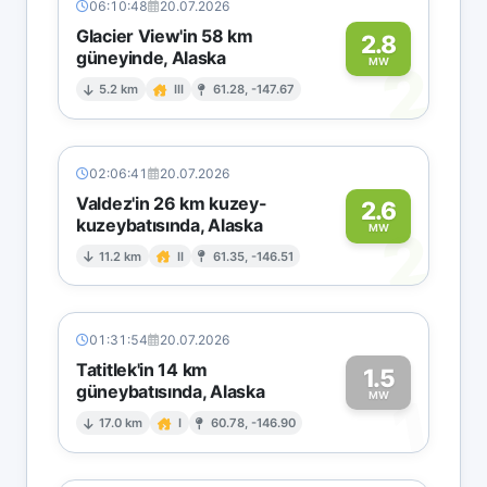
06:10:48
20.07.2026
Glacier View'in 58 km
2.8
güneyinde, Alaska
2
MW
5.2 km
III
61.28, -147.67
02:06:41
20.07.2026
Valdez'in 26 km kuzey-
2.6
kuzeybatısında, Alaska
2
MW
11.2 km
II
61.35, -146.51
01:31:54
20.07.2026
Tatitlek'in 14 km
1.5
güneybatısında, Alaska
1
MW
17.0 km
I
60.78, -146.90