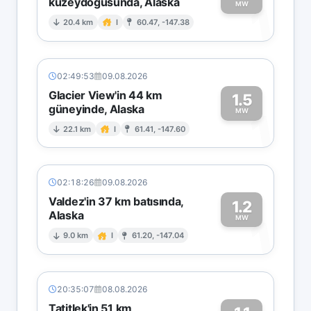
kuzeydoğusunda, Alaska
1
MW
20.4 km
I
60.47, -147.38
02:49:53
09.08.2026
Glacier View'in 44 km
1.5
güneyinde, Alaska
1
MW
22.1 km
I
61.41, -147.60
02:18:26
09.08.2026
Valdez'in 37 km batısında,
1.2
Alaska
1
MW
9.0 km
I
61.20, -147.04
20:35:07
08.08.2026
Tatitlek'in 51 km