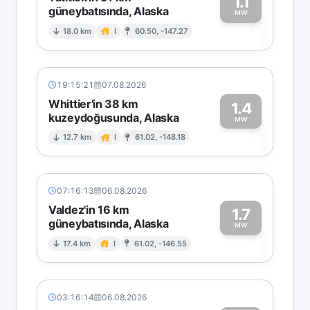
1.1
güneybatısında, Alaska
1
MW
18.0 km
I
60.50, -147.27
19:15:21
07.08.2026
Whittier'in 38 km
1.4
kuzeydoğusunda, Alaska
1
MW
12.7 km
I
61.02, -148.18
07:16:13
06.08.2026
Valdez'in 16 km
1.7
güneybatısında, Alaska
1
MW
17.4 km
I
61.02, -146.55
03:16:14
06.08.2026