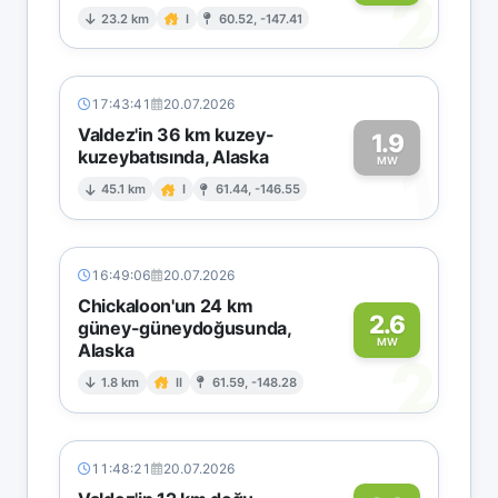
2
23.2 km
I
60.52, -147.41
17:43:41
20.07.2026
Valdez'in 36 km kuzey-
1.9
kuzeybatısında, Alaska
1
MW
45.1 km
I
61.44, -146.55
16:49:06
20.07.2026
Chickaloon'un 24 km
2.6
güney-güneydoğusunda,
MW
Alaska
2
1.8 km
II
61.59, -148.28
11:48:21
20.07.2026