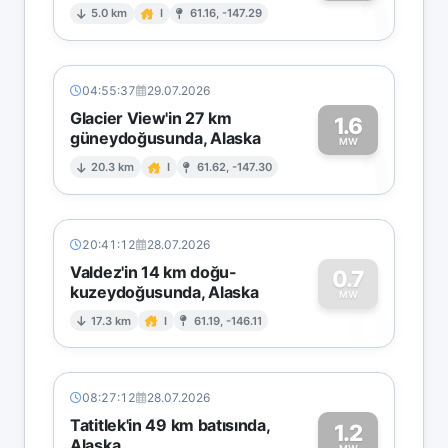
1
5.0 km
I
61.16, -147.29
04:55:37
29.07.2026
Glacier View'in 27 km
1.6
güneydoğusunda, Alaska
1
MW
20.3 km
I
61.62, -147.30
20:41:12
28.07.2026
Valdez'in 14 km doğu-
0.7
kuzeydoğusunda, Alaska
0
MW
17.3 km
I
61.19, -146.11
08:27:12
28.07.2026
Tatitlek'in 49 km batısında,
1.2
Alaska