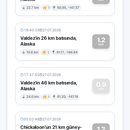
1
MW
22.7 km
I
60.95, -147.57
18:40:33
27.07.2026
Valdez'in 26 km batısında,
1.2
Alaska
1
MW
10.8 km
I
61.17, -146.84
17:37:55
27.07.2026
Valdez'in 46 km batısında,
0.9
Alaska
0
MW
24.0 km
I
61.20, -147.19
05:02:48
27.07.2026
Chickaloon'un 21 km güney-
1.2