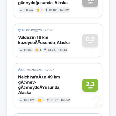
güneydoğusunda, Alaska
1
MW
5.0 km
I
61.62, -148.32
10:06:09
26.07.2026
Valdez'in 16 km
0.9
kuzeydoÄŸusunda, Alaska
0
MW
1.1 km
I
61.24, -146.14
09:26:26
25.07.2026
Nelchina'nÄ±n 49 km
gÃ¼ney-
2.3
gÃ¼neydoÄŸusunda,
MW
Alaska
2
18.6 km
I
61.57, -146.52