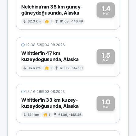
Nelchina'nın 38 km güney-
1.4
güneydoğusunda, Alaska
1
MW
32.3 km
I
61.68, -146.49
12:38:53
04.08.2026
Whittier'in 47 km
1.5
kuzeydoğusunda, Alaska
1
MW
36.6 km
I
61.03, -147.99
15:16:26
03.08.2026
Whittier'in 33 km kuzey-
1.0
kuzeydoğusunda, Alaska
1
MW
14.1 km
I
61.06, -148.45