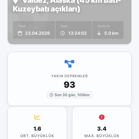
Valdez, Alaska (45 km Batı-
Kuzeybatı açıkları)
Tarih
Saat
Derinlik
23.04.2026
13:24:02
5.0 km
YAKIN DEPREMLER
93
Son 30 gün, 100km
1.6
3.4
ORT. BÜYÜKLÜK
MAX. BÜYÜKLÜK