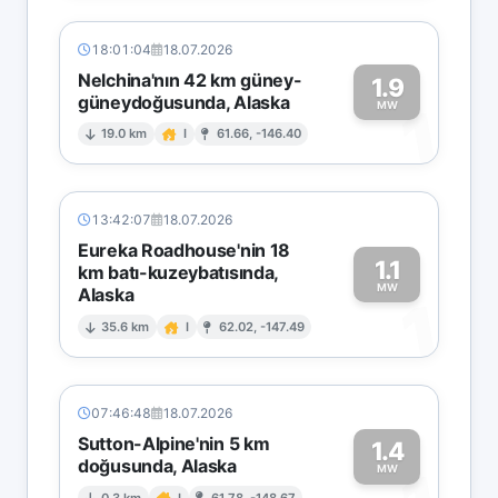
18:01:04
18.07.2026
Nelchina'nın 42 km güney-
1.9
güneydoğusunda, Alaska
1
MW
19.0 km
I
61.66, -146.40
13:42:07
18.07.2026
Eureka Roadhouse'nin 18
1.1
km batı-kuzeybatısında,
MW
Alaska
1
35.6 km
I
62.02, -147.49
07:46:48
18.07.2026
Sutton-Alpine'nin 5 km
1.4
doğusunda, Alaska
MW
0.3 km
I
61.78, -148.67