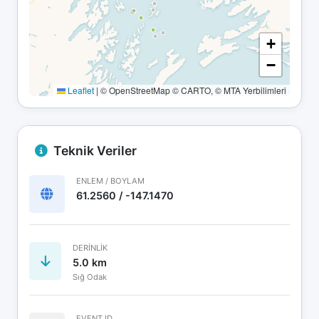
+
−
Leaflet
|
© OpenStreetMap © CARTO, © MTA Yerbilimleri
Teknik Veriler
ENLEM / BOYLAM
61.2560 / -147.1470
DERINLIK
5.0 km
Sığ Odak
EVENT ID