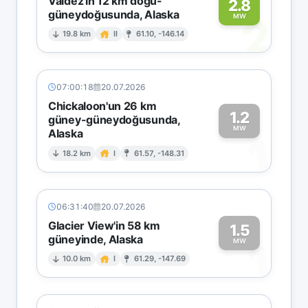
Valdez'in 12 km doğu-
2.8
güneydoğusunda, Alaska
2
MW
19.8 km
II
61.10, -146.14
07:00:18
20.07.2026
Chickaloon'un 26 km
1.2
güney-güneydoğusunda,
MW
Alaska
1
18.2 km
I
61.57, -148.31
06:31:40
20.07.2026
Glacier View'in 58 km
1.5
güneyinde, Alaska
1
MW
10.0 km
I
61.29, -147.69