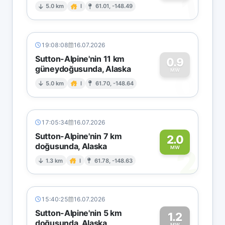
1
5.0 km
I
61.01, -148.49
19:08:08
16.07.2026
Sutton-Alpine'nin 11 km
0.9
güneydoğusunda, Alaska
0
MW
5.0 km
I
61.70, -148.64
17:05:34
16.07.2026
Sutton-Alpine'nin 7 km
2.0
doğusunda, Alaska
2
MW
1.3 km
I
61.78, -148.63
15:40:25
16.07.2026
Sutton-Alpine'nin 5 km
1.2
doğusunda, Alaska
MW