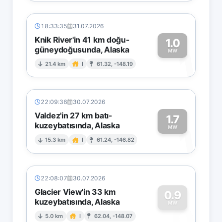
18:33:35
31.07.2026
Knik River'in 41 km doğu-
1.0
güneydoğusunda, Alaska
1
MW
21.4 km
I
61.32, -148.19
22:09:36
30.07.2026
Valdez'in 27 km batı-
1.7
kuzeybatısında, Alaska
1
MW
15.3 km
I
61.24, -146.82
22:08:07
30.07.2026
Glacier View'in 33 km
0.9
kuzeybatısında, Alaska
0
MW
5.0 km
I
62.04, -148.07