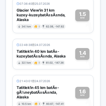
07:36:40
25.07.2026
Glacier View'in 31 km
1.5
kuzey-kuzeybatÄ±sÄ±nda,
MW
Alaska
1
34.1 km
I
62.08, -147.82
22:48:38
24.07.2026
Tatitlek'in 40 km batÄ±-
1.4
kuzeybatÄ±sÄ±nda, Alaska
1
MW
32.1 km
I
61.02, -147.36
21:43:01
24.07.2026
Tatitlek'in 45 km batÄ±-
1.6
gÃ¼neybatÄ±sÄ±nda,
MW
Alaska
1
10.5 km
I
60.67, -147.41