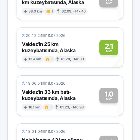
km kuzeybatısında, Alaska
1
MW
38.0 km
I
62.09, -147.46
20:12:24
18.07.2026
Valdez'in 25 km
2.1
kuzeybatısında, Alaska
2
MW
13.4 km
I
61.28, -146.71
19:06:51
18.07.2026
Valdez'in 33 km batı-
1.0
kuzeybatısında, Alaska
1
MW
16.1 km
I
61.23, -146.93
18:01:04
18.07.2026
Nelchina'nın 42 km güney-