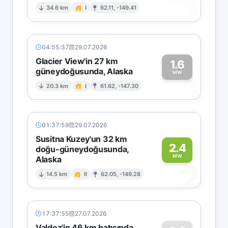
1
34.6 km
I
62.11, -149.41
04:55:37
29.07.2026
Glacier View'in 27 km
1.6
güneydoğusunda, Alaska
1
MW
20.3 km
I
61.62, -147.30
01:37:59
29.07.2026
Susitna Kuzey'un 32 km
2.4
doğu-güneydoğusunda,
MW
Alaska
2
14.5 km
II
62.05, -149.28
17:37:55
27.07.2026
Valdez'in 46 km batısında,