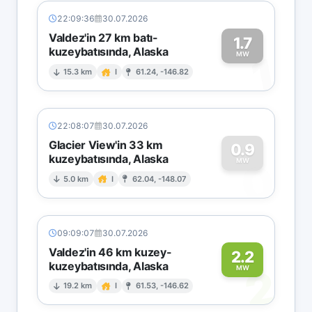
22:09:36
30.07.2026
Valdez'in 27 km batı-
1.7
kuzeybatısında, Alaska
1
MW
15.3 km
I
61.24, -146.82
22:08:07
30.07.2026
Glacier View'in 33 km
0.9
kuzeybatısında, Alaska
0
MW
5.0 km
I
62.04, -148.07
09:09:07
30.07.2026
Valdez'in 46 km kuzey-
2.2
kuzeybatısında, Alaska
2
MW
19.2 km
I
61.53, -146.62