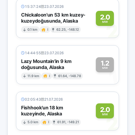
15:37:24
23.07.2026
Chickaloon'un 53 km kuzey-
2.0
kuzeydoğusunda, Alaska
2
MW
0.1 km
I
62.25, -148.12
14:44:55
23.07.2026
Lazy Mountain'in 9 km
1.2
doğusunda, Alaska
1
MW
11.9 km
I
61.64, -148.78
02:05:43
21.07.2026
Fishhook'un 18 km
2.0
kuzeyinde, Alaska
2
MW
5.0 km
I
61.91, -149.21