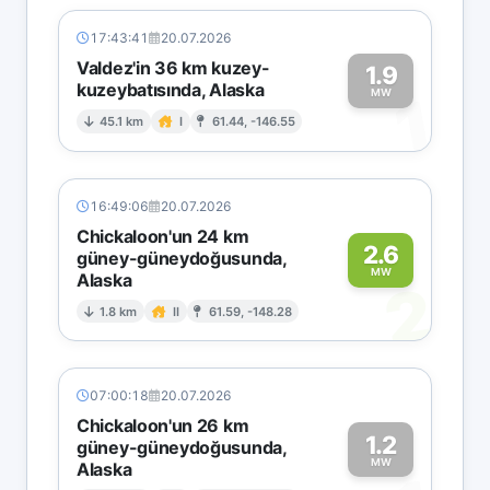
17:43:41
20.07.2026
Valdez'in 36 km kuzey-
1.9
kuzeybatısında, Alaska
1
MW
45.1 km
I
61.44, -146.55
16:49:06
20.07.2026
Chickaloon'un 24 km
2.6
güney-güneydoğusunda,
MW
Alaska
2
1.8 km
II
61.59, -148.28
07:00:18
20.07.2026
Chickaloon'un 26 km
1.2
güney-güneydoğusunda,
MW
Alaska