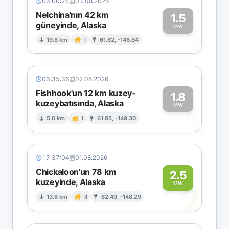
06:00:24
03.08.2026
Nelchina'nın 42 km
1.5
güneyinde, Alaska
1
MW
19.8 km
I
61.62, -146.64
06:35:36
02.08.2026
Fishhook'un 12 km kuzey-
1.8
kuzeybatısında, Alaska
1
MW
5.0 km
I
61.85, -149.30
17:37:04
01.08.2026
Chickaloon'un 78 km
2.5
kuzeyinde, Alaska
2
MW
13.6 km
II
62.49, -148.29