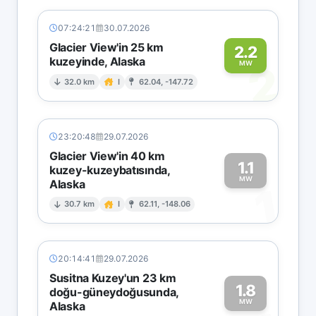
07:24:21
30.07.2026
Glacier View'in 25 km
2.2
kuzeyinde, Alaska
2
MW
32.0 km
I
62.04, -147.72
23:20:48
29.07.2026
Glacier View'in 40 km
1.1
kuzey-kuzeybatısında,
MW
Alaska
1
30.7 km
I
62.11, -148.06
20:14:41
29.07.2026
Susitna Kuzey'un 23 km
1.8
doğu-güneydoğusunda,
MW
Alaska