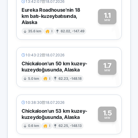
13:42:07
18.07.2026
Eureka Roadhouse'nin 18
1.1
km batı-kuzeybatısında,
MW
Alaska
1
35.6 km
I
62.02, -147.49
10:43:22
18.07.2026
Chickaloon'un 50 km kuzey-
1.7
kuzeydoğusunda, Alaska
1
MW
5.0 km
I
62.23, -148.18
10:38:30
18.07.2026
Chickaloon'un 53 km kuzey-
1.5
kuzeydoğusunda, Alaska
1
MW
0.6 km
I
62.25, -148.13