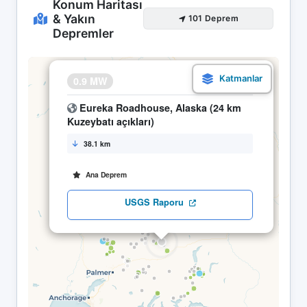
Konum Haritası
& Yakın
101 Deprem
Depremler
×
0.9 MW
21.04 08:11
Eureka Roadhouse, Alaska (24 km
Kuzeybatı açıkları)
38.1 km
Ana Deprem
USGS Raporu