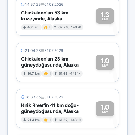
14:57:25
01.08.2026
Chickaloon'un 53 km
1.3
kuzeyinde, Alaska
1
MW
43.1 km
I
62.28, -148.41
21:04:23
31.07.2026
Chickaloon'un 23 km
1.0
güneydoğusunda, Alaska
1
MW
16.7 km
I
61.65, -148.14
18:33:35
31.07.2026
Knik River'in 41 km doğu-
1.0
güneydoğusunda, Alaska
1
MW
21.4 km
I
61.32, -148.19