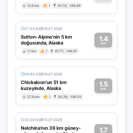
0
13.6 km
I
61.78, -148.69
07:23:43
16.07.2026
Sutton-Alpine'nin 5 km
1.4
doğusunda, Alaska
1
MW
1.1 km
I
61.77, -148.67
04:45:35
16.07.2026
Chickaloon'un 51 km
1.5
kuzeyinde, Alaska
1
MW
27.9 km
I
62.26, -148.55
22:20:50
15.07.2026
Nelchina'nın 39 km güney-
1.7