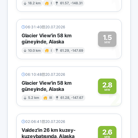
1
18.2 km
I
61.57, -148.31
06:31:40
20.07.2026
Glacier View'in 58 km
1.5
güneyinde, Alaska
1
MW
10.0 km
I
61.29, -147.69
06:10:48
20.07.2026
Glacier View'in 58 km
2.8
güneyinde, Alaska
2
MW
5.2 km
III
61.28, -147.67
02:06:41
20.07.2026
Valdez'in 26 km kuzey-
2.6
kuzeybatısında, Alaska
MW