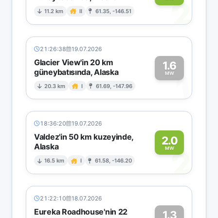
2
11.2 km
II
61.35, -146.51
21:26:38
19.07.2026
Glacier View'in 20 km
1.6
güneybatısında, Alaska
1
MW
20.3 km
I
61.69, -147.96
18:36:20
19.07.2026
Valdez'in 50 km kuzeyinde,
2.0
Alaska
2
MW
16.5 km
I
61.58, -146.20
21:22:10
18.07.2026
Eureka Roadhouse'nin 22
1.3