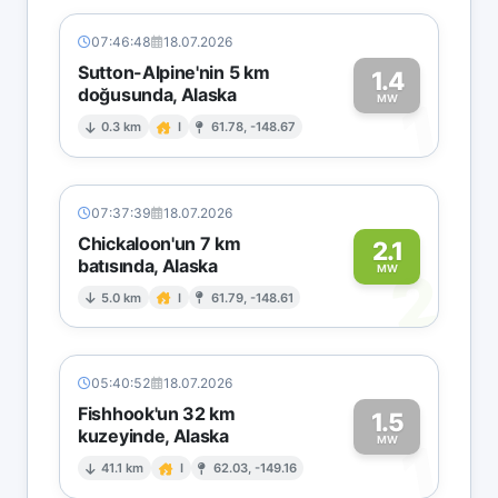
07:46:48
18.07.2026
Sutton-Alpine'nin 5 km
1.4
doğusunda, Alaska
1
MW
0.3 km
I
61.78, -148.67
07:37:39
18.07.2026
Chickaloon'un 7 km
2.1
batısında, Alaska
2
MW
5.0 km
I
61.79, -148.61
05:40:52
18.07.2026
Fishhook'un 32 km
1.5
kuzeyinde, Alaska
1
MW
41.1 km
I
62.03, -149.16