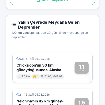
Yakın Çevrede Meydana Gelen
Depremler
100 km yarıçapında, son 30 gün içinde meydana gelen
depremler
03:16:14
06.08.2026
Chickaloon'un 30 km
1.1
güneydoğusunda, Alaska
1
MW
5.0 km
I
61.60, -148.08
21:15:32
05.08.2026
Nelchina'nın 42 km güney-
1.5