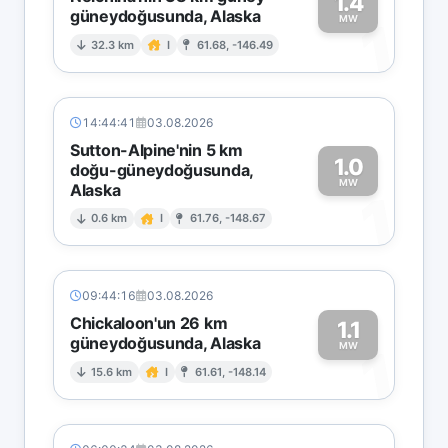
1.4
güneydoğusunda, Alaska
1
MW
32.3 km
I
61.68, -146.49
14:44:41
03.08.2026
Sutton-Alpine'nin 5 km
1.0
doğu-güneydoğusunda,
MW
Alaska
1
0.6 km
I
61.76, -148.67
09:44:16
03.08.2026
Chickaloon'un 26 km
1.1
güneydoğusunda, Alaska
1
MW
15.6 km
I
61.61, -148.14