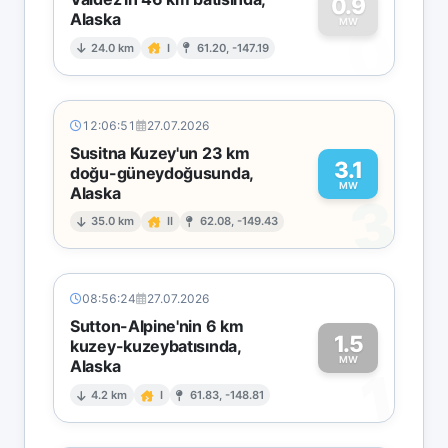
0.9
Alaska
0
MW
24.0 km
I
61.20, -147.19
12:06:51
27.07.2026
Susitna Kuzey'un 23 km
3.1
doğu-güneydoğusunda,
MW
Alaska
3
35.0 km
II
62.08, -149.43
08:56:24
27.07.2026
Sutton-Alpine'nin 6 km
1.5
kuzey-kuzeybatısında,
MW
Alaska
1
4.2 km
I
61.83, -148.81