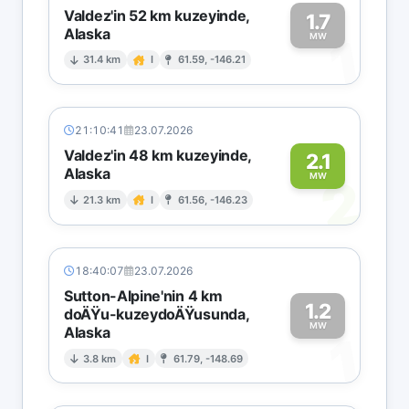
Valdez'in 52 km kuzeyinde,
1.7
Alaska
1
MW
31.4 km
I
61.59, -146.21
21:10:41
23.07.2026
Valdez'in 48 km kuzeyinde,
2.1
Alaska
2
MW
21.3 km
I
61.56, -146.23
18:40:07
23.07.2026
Sutton-Alpine'nin 4 km
1.2
doÄŸu-kuzeydoÄŸusunda,
MW
Alaska
1
3.8 km
I
61.79, -148.69