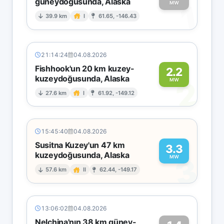
güneydoğusunda, Alaska
1
MW
39.9 km
I
61.65, -146.43
21:14:24
04.08.2026
Fishhook'un 20 km kuzey-
2.2
kuzeydoğusunda, Alaska
2
MW
27.6 km
I
61.92, -149.12
15:45:40
04.08.2026
Susitna Kuzey'un 47 km
3.3
kuzeydoğusunda, Alaska
3
MW
57.6 km
II
62.44, -149.17
13:06:02
04.08.2026
Nelchina'nın 38 km güney-