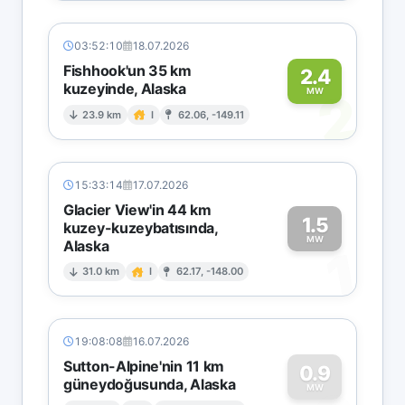
03:52:10
18.07.2026
Fishhook'un 35 km
2.4
kuzeyinde, Alaska
2
MW
23.9 km
I
62.06, -149.11
15:33:14
17.07.2026
Glacier View'in 44 km
1.5
kuzey-kuzeybatısında,
MW
Alaska
1
31.0 km
I
62.17, -148.00
19:08:08
16.07.2026
Sutton-Alpine'nin 11 km
0.9
güneydoğusunda, Alaska
MW