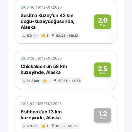
06:46:49
27.07.2026
Susitna Kuzey'un 42 km
2.0
doğu-kuzeydoğusunda,
MW
Alaska
2
5.0 km
I
62.34, -149.12
06:28:59
27.07.2026
Chickaloon'un 58 km
2.5
kuzeyinde, Alaska
2
MW
18.2 km
II
62.31, -148.68
05:44:06
27.07.2026
Fishhook'un 13 km
1.2
kuzeyinde, Alaska
1
MW
5.0 km
I
61.86, -149.28