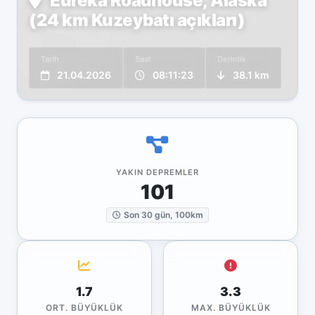
Eureka Roadhouse, Alaska
(24 km Kuzeybatı açıkları)
Tarih
Saat
Derinlik
21.04.2026
08:11:23
38.1 km
YAKIN DEPREMLER
101
Son 30 gün, 100km
1.7
3.3
ORT. BÜYÜKLÜK
MAX. BÜYÜKLÜK