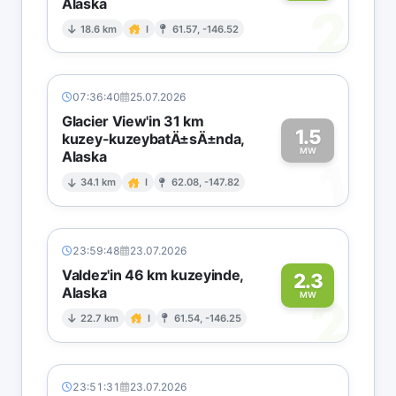
Alaska
2
18.6 km
I
61.57, -146.52
07:36:40
25.07.2026
Glacier View'in 31 km
1.5
kuzey-kuzeybatÄ±sÄ±nda,
MW
Alaska
1
34.1 km
I
62.08, -147.82
23:59:48
23.07.2026
Valdez'in 46 km kuzeyinde,
2.3
Alaska
2
MW
22.7 km
I
61.54, -146.25
23:51:31
23.07.2026