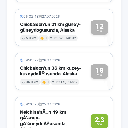
05:02:48
27.07.2026
Chickaloon'un 21 km güney-
1.2
güneydoğusunda, Alaska
1
MW
5.0 km
I
61.62, -148.32
19:45:27
26.07.2026
Chickaloon'un 36 km kuzey-
1.8
kuzeydoÄŸusunda, Alaska
1
MW
36.0 km
I
62.09, -148.17
09:26:26
25.07.2026
Nelchina'nÄ±n 49 km
gÃ¼ney-
2.3
gÃ¼neydoÄŸusunda,
MW