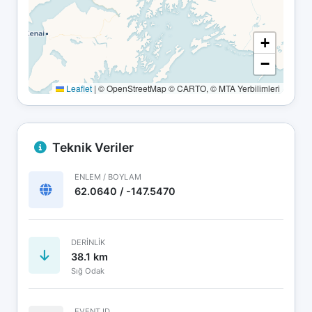
+
−
Leaflet
|
© OpenStreetMap © CARTO, © MTA Yerbilimleri
Teknik Veriler
ENLEM / BOYLAM
62.0640 / -147.5470
DERINLIK
38.1 km
Sığ Odak
EVENT ID