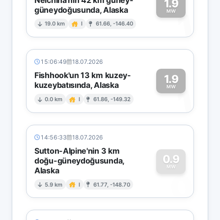
1.9
güneydoğusunda, Alaska
1
MW
19.0 km
I
61.66, -146.40
15:06:49
18.07.2026
Fishhook'un 13 km kuzey-
1.9
kuzeybatısında, Alaska
1
MW
0.0 km
I
61.86, -149.32
14:56:33
18.07.2026
Sutton-Alpine'nin 3 km
0.9
doğu-güneydoğusunda,
MW
Alaska
0
5.9 km
I
61.77, -148.70