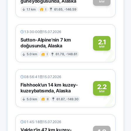
güneydoğusunda, Alaska
1
MW
1.1 km
I
61.65, -146.59
13:30:00
15.07.2026
Sutton-Alpine'nin 7 km
2.1
doğusunda, Alaska
2
MW
5.0 km
I
61.78, -148.61
08:56:41
15.07.2026
Fishhook'un 14 km kuzey-
2.2
kuzeybatısında, Alaska
2
MW
5.0 km
II
61.87, -149.30
01:45:18
15.07.2026
Valdez'in 47 km kuzey-