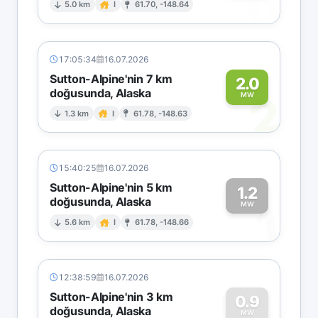
0
5.0 km
I
61.70, -148.64
17:05:34
16.07.2026
Sutton-Alpine'nin 7 km
2.0
doğusunda, Alaska
2
MW
1.3 km
I
61.78, -148.63
15:40:25
16.07.2026
Sutton-Alpine'nin 5 km
1.2
doğusunda, Alaska
1
MW
5.6 km
I
61.78, -148.66
12:38:59
16.07.2026
Sutton-Alpine'nin 3 km
0.9
doğusunda, Alaska
MW