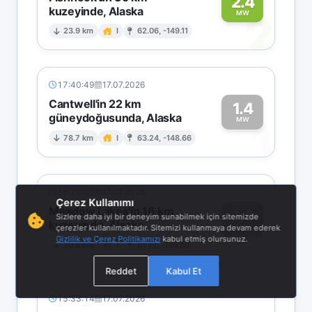
2.4
kuzeyinde, Alaska
2
MW
23.9 km
I
62.06, -149.11
17:40:49
17.07.2026
Cantwell'in 22 km
1.4
güneydoğusunda, Alaska
1
MW
78.7 km
I
63.24, -148.66
16:29:03
17.07.2026
Çerez Kullanımı
Meadow Lakes'in 16 km
1.4
Sizlere daha iyi bir deneyim sunabilmek için sitemizde
kuzeyinde, Alaska
1
çerezler kullanılmaktadır. Sitemizi kullanmaya devam ederek
MW
Gizlilik ve Çerez Politikamızı
kabul etmiş olursunuz.
20.8 km
I
61.77, -149.60
Reddet
Kabul Et
15:33:14
17.07.2026