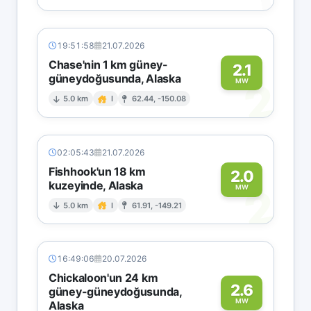
19:51:58
21.07.2026
Chase'nin 1 km güney-
2.1
güneydoğusunda, Alaska
2
MW
5.0 km
I
62.44, -150.08
02:05:43
21.07.2026
Fishhook'un 18 km
2.0
kuzeyinde, Alaska
2
MW
5.0 km
I
61.91, -149.21
16:49:06
20.07.2026
Chickaloon'un 24 km
2.6
güney-güneydoğusunda,
MW
Alaska