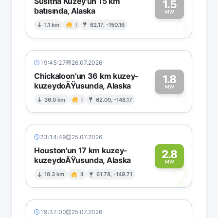
Susitna Kuzey'un 15 km
1.5
batısında, Alaska
1
MW
1.1 km
I
62.17, -150.16
19:45:27
26.07.2026
Chickaloon'un 36 km kuzey-
1.8
kuzeydoÄŸusunda, Alaska
1
MW
36.0 km
I
62.09, -148.17
23:14:49
25.07.2026
Houston'un 17 km kuzey-
2.8
kuzeydoÄŸusunda, Alaska
2
MW
18.3 km
II
61.78, -149.71
19:37:00
25.07.2026