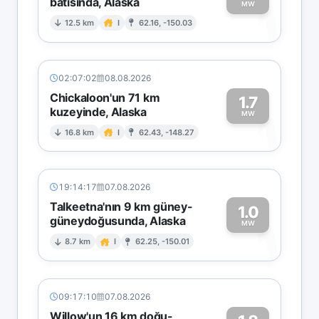
batısında, Alaska
1
MW
12.5 km
I
62.16, -150.03
02:07:02
08.08.2026
Chickaloon'un 71 km
1.7
kuzeyinde, Alaska
1
MW
16.8 km
I
62.43, -148.27
19:14:17
07.08.2026
Talkeetna'nın 9 km güney-
1.0
güneydoğusunda, Alaska
1
MW
8.7 km
I
62.25, -150.01
09:17:10
07.08.2026
Willow'un 16 km doğu-