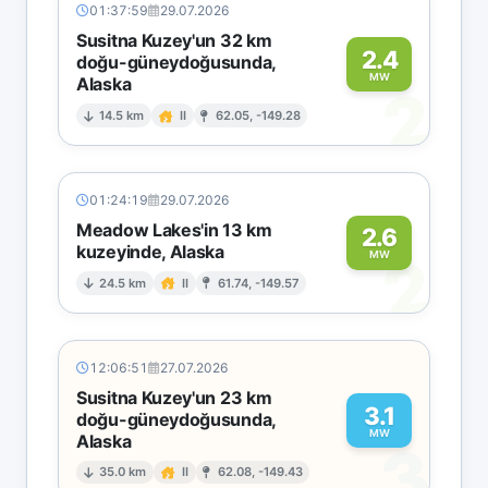
01:37:59
29.07.2026
Susitna Kuzey'un 32 km
2.4
doğu-güneydoğusunda,
MW
Alaska
2
14.5 km
II
62.05, -149.28
01:24:19
29.07.2026
Meadow Lakes'in 13 km
2.6
kuzeyinde, Alaska
2
MW
24.5 km
II
61.74, -149.57
12:06:51
27.07.2026
Susitna Kuzey'un 23 km
3.1
doğu-güneydoğusunda,
MW
Alaska
3
35.0 km
II
62.08, -149.43