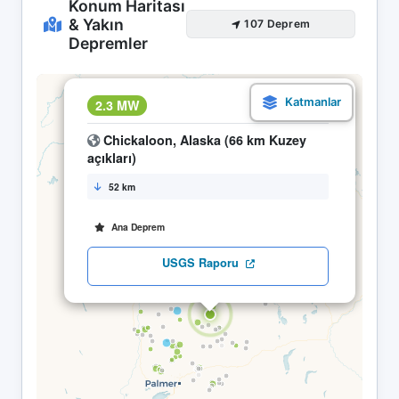
Konum Haritası
& Yakın
107 Deprem
Depremler
×
2.3 MW
14.04 15:57
Chickaloon, Alaska (66 km Kuzey
açıkları)
52 km
Ana Deprem
USGS Raporu