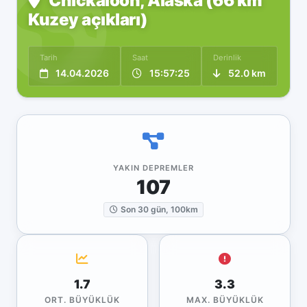
Chickaloon, Alaska (66 km
Kuzey açıkları)
Tarih
Saat
Derinlik
14.04.2026
15:57:25
52.0 km
YAKIN DEPREMLER
107
Son 30 gün, 100km
1.7
3.3
ORT. BÜYÜKLÜK
MAX. BÜYÜKLÜK