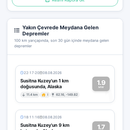
Yakın Çevrede Meydana Gelen
Depremler
100 km yarıçapında, son 30 gün içinde meydana gelen
depremler
22:17:20
08.08.2026
Susitna Kuzey'un 1 km
1.9
doğusunda, Alaska
1
MW
11.4 km
I
62.16, -149.82
18:11:16
08.08.2026
Susitna Kuzey'un 9 km
1.7