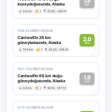
1.8
kuzeydoğusunda, Alaska
1
MW
0.6 km
I
61.80, -149.74
06:34:38
07.08.2026
Cantwell'in 26 km
2.0
güneybatısında, Alaska
2
MW
10.9 km
I
63.20, -149.24
01:15:51
07.08.2026
Cantwell'in 66 km doğu-
1.8
güneydoğusunda, Alaska
1
MW
0.0 km
I
63.16, -147.72
10:18:28
06.08.2026