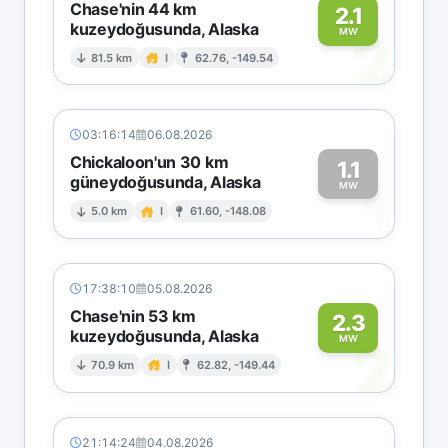
Chase'nin 44 km
2.1
kuzeydoğusunda, Alaska
2
MW
81.5 km
I
62.76, -149.54
03:16:14
06.08.2026
Chickaloon'un 30 km
1.1
güneydoğusunda, Alaska
1
MW
5.0 km
I
61.60, -148.08
17:38:10
05.08.2026
Chase'nin 53 km
2.3
kuzeydoğusunda, Alaska
2
MW
70.9 km
I
62.82, -149.44
21:14:24
04.08.2026