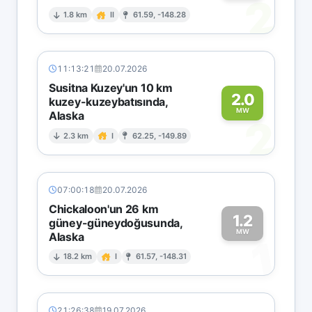
2
1.8 km
II
61.59, -148.28
11:13:21
20.07.2026
Susitna Kuzey'un 10 km
2.0
kuzey-kuzeybatısında,
MW
Alaska
2
2.3 km
I
62.25, -149.89
07:00:18
20.07.2026
Chickaloon'un 26 km
1.2
güney-güneydoğusunda,
MW
Alaska
1
18.2 km
I
61.57, -148.31
21:26:38
19.07.2026