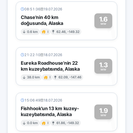
08:51:36
19.07.2026
Chase'nin 40 km
1.6
doğusunda, Alaska
1
MW
0.6 km
I
62.46, -149.32
21:22:10
18.07.2026
Eureka Roadhouse'nin 22
1.3
km kuzeybatısında, Alaska
1
MW
38.0 km
I
62.09, -147.46
15:06:49
18.07.2026
Fishhook'un 13 km kuzey-
1.9
kuzeybatısında, Alaska
1
MW
0.0 km
I
61.86, -149.32