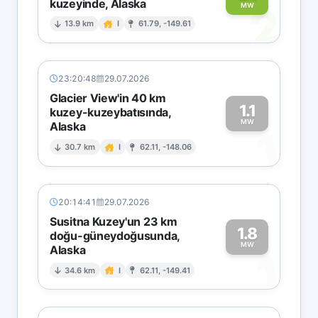
kuzeyinde, Alaska
2
MW
13.9 km
I
61.79, -149.61
23:20:48
29.07.2026
Glacier View'in 40 km
1.1
kuzey-kuzeybatısında,
MW
Alaska
1
30.7 km
I
62.11, -148.06
20:14:41
29.07.2026
Susitna Kuzey'un 23 km
1.8
doğu-güneydoğusunda,
MW
Alaska
1
34.6 km
I
62.11, -149.41