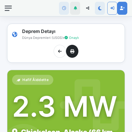
İnternet
bağlantınız
koptu!
Çevrimdışı
Deprem Detayı
moddasınız.
Dünya Depremleri (USGS)
•
Onaylı
Hafif Åiddette
2.3 MW