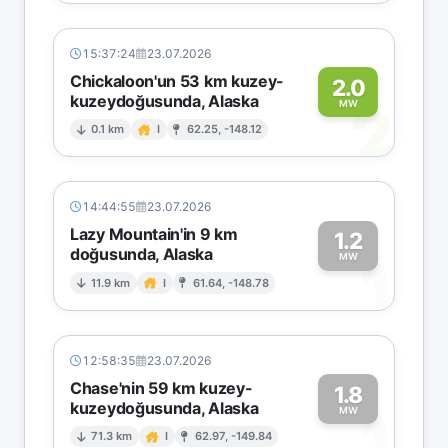
15:37:24
23.07.2026
Chickaloon'un 53 km kuzey-
2.0
kuzeydoğusunda, Alaska
2
MW
0.1 km
I
62.25, -148.12
14:44:55
23.07.2026
Lazy Mountain'in 9 km
1.2
doğusunda, Alaska
1
MW
11.9 km
I
61.64, -148.78
12:58:35
23.07.2026
Chase'nin 59 km kuzey-
1.8
kuzeydoğusunda, Alaska
1
MW
71.3 km
I
62.97, -149.84