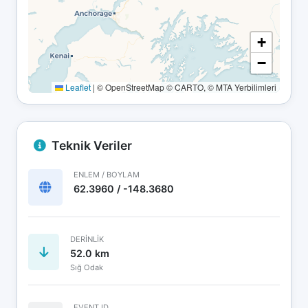
+
−
Leaflet
|
© OpenStreetMap © CARTO, © MTA Yerbilimleri
Teknik Veriler
ENLEM / BOYLAM
62.3960 / -148.3680
DERINLIK
52.0 km
Sığ Odak
EVENT ID