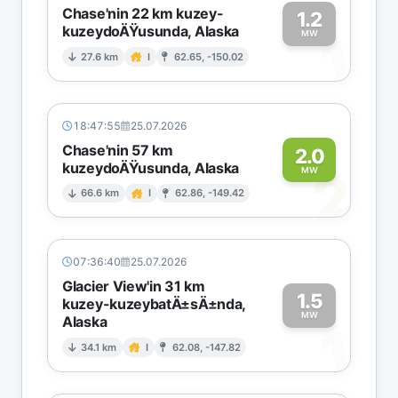
Chase'nin 22 km kuzey-
1.2
kuzeydoÄŸusunda, Alaska
1
MW
27.6 km
I
62.65, -150.02
18:47:55
25.07.2026
Chase'nin 57 km
2.0
kuzeydoÄŸusunda, Alaska
2
MW
66.6 km
I
62.86, -149.42
07:36:40
25.07.2026
Glacier View'in 31 km
1.5
kuzey-kuzeybatÄ±sÄ±nda,
MW
Alaska
1
34.1 km
I
62.08, -147.82