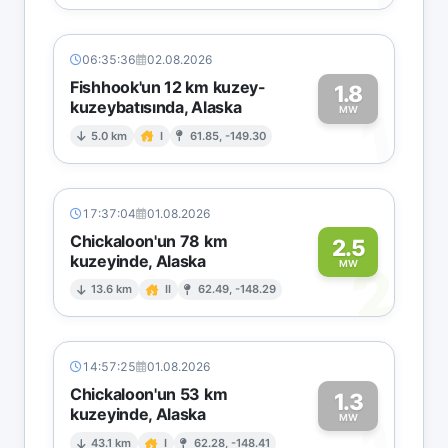
06:35:36
02.08.2026
Fishhook'un 12 km kuzey-
1.8
kuzeybatısında, Alaska
1
MW
5.0 km
I
61.85, -149.30
17:37:04
01.08.2026
Chickaloon'un 78 km
2.5
kuzeyinde, Alaska
2
MW
13.6 km
II
62.49, -148.29
14:57:25
01.08.2026
Chickaloon'un 53 km
1.3
kuzeyinde, Alaska
MW
43.1 km
I
62.28, -148.41