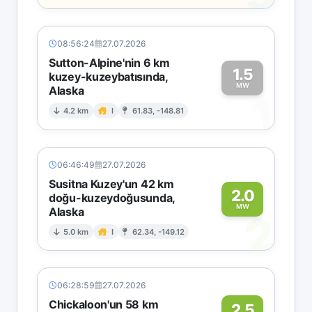
08:56:24
27.07.2026
Sutton-Alpine'nin 6 km
1.5
kuzey-kuzeybatısında,
MW
Alaska
1
4.2 km
I
61.83, -148.81
06:46:49
27.07.2026
Susitna Kuzey'un 42 km
2.0
doğu-kuzeydoğusunda,
MW
Alaska
2
5.0 km
I
62.34, -149.12
06:28:59
27.07.2026
Chickaloon'un 58 km
2.5