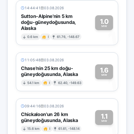
14:44:41
03.08.2026
Sutton-Alpine'nin 5 km
1.0
doğu-güneydoğusunda,
MW
Alaska
1
0.6 km
I
61.76, -148.67
11:05:48
03.08.2026
Chase'nin 25 km doğu-
1.6
güneydoğusunda, Alaska
1
MW
54.1 km
I
62.40, -149.63
09:44:16
03.08.2026
Chickaloon'un 26 km
1.1
güneydoğusunda, Alaska
1
MW
15.6 km
I
61.61, -148.14