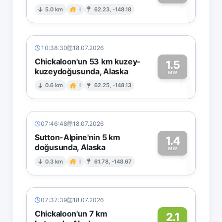
1
5.0 km
I
62.23, -148.18
10:38:30
18.07.2026
Chickaloon'un 53 km kuzey-
1.5
kuzeydoğusunda, Alaska
1
MW
0.6 km
I
62.25, -148.13
07:46:48
18.07.2026
Sutton-Alpine'nin 5 km
1.4
doğusunda, Alaska
1
MW
0.3 km
I
61.78, -148.67
07:37:39
18.07.2026
Chickaloon'un 7 km
2.1