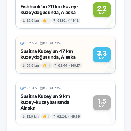
Fishhook'un 20 km kuzey-
2.2
kuzeydoğusunda, Alaska
2
MW
27.6 km
I
61.92, -149.12
15:45:40
04.08.2026
Susitna Kuzey'un 47 km
3.3
kuzeydoğusunda, Alaska
3
MW
57.6 km
II
62.44, -149.17
23:14:21
03.08.2026
Susitna Kuzey'un 9 km
1.5
kuzey-kuzeybatısında,
MW
Alaska
1
13.9 km
I
62.24, -149.89