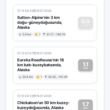
14:56:33
18.07.2026
Sutton-Alpine'nin 3 km
0.9
doğu-güneydoğusunda,
MW
Alaska
0
5.9 km
I
61.77, -148.70
13:42:07
18.07.2026
Eureka Roadhouse'nin 18
1.1
km batı-kuzeybatısında,
MW
Alaska
1
35.6 km
I
62.02, -147.49
10:43:22
18.07.2026
Chickaloon'un 50 km kuzey-
1.7
kuzeydoğusunda, Alaska
MW