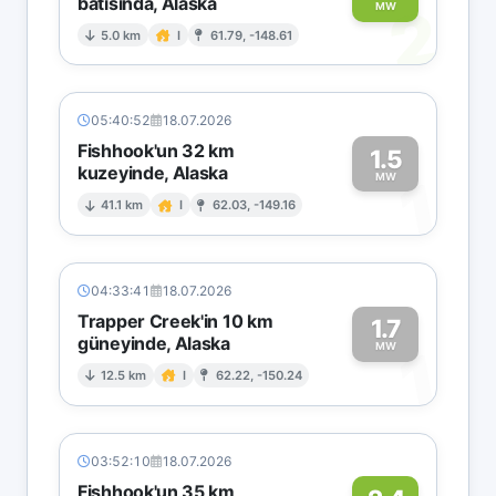
batısında, Alaska
2
MW
5.0 km
I
61.79, -148.61
05:40:52
18.07.2026
Fishhook'un 32 km
1.5
kuzeyinde, Alaska
1
MW
41.1 km
I
62.03, -149.16
04:33:41
18.07.2026
Trapper Creek'in 10 km
1.7
güneyinde, Alaska
1
MW
12.5 km
I
62.22, -150.24
03:52:10
18.07.2026
Fishhook'un 35 km