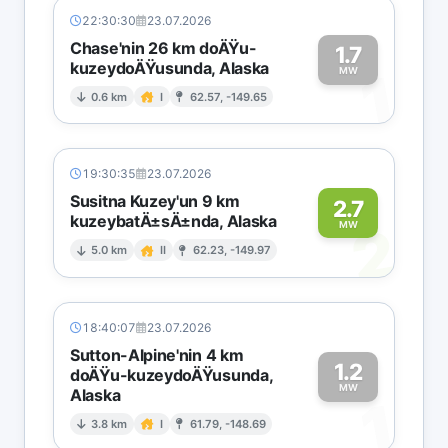
22:30:30
23.07.2026
Chase'nin 26 km doÄŸu-
1.7
kuzeydoÄŸusunda, Alaska
1
MW
0.6 km
I
62.57, -149.65
19:30:35
23.07.2026
Susitna Kuzey'un 9 km
2.7
kuzeybatÄ±sÄ±nda, Alaska
2
MW
5.0 km
II
62.23, -149.97
18:40:07
23.07.2026
Sutton-Alpine'nin 4 km
1.2
doÄŸu-kuzeydoÄŸusunda,
MW
Alaska
1
3.8 km
I
61.79, -148.69