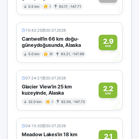
1
0.5 km
I
63.17, -147.71
10:42:25
30.07.2026
Cantwell'in 66 km doğu-
2.9
güneydoğusunda, Alaska
2
MW
5.0 km
III
63.21, -147.69
07:24:21
30.07.2026
Glacier View'in 25 km
2.2
kuzeyinde, Alaska
2
MW
32.0 km
I
62.04, -147.72
04:15:30
30.07.2026
Meadow Lakes'in 18 km
2.1