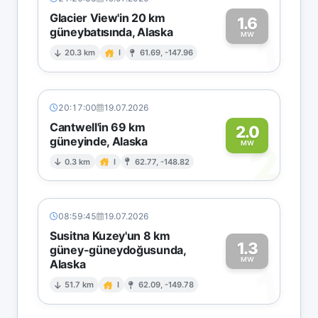
Glacier View'in 20 km
1.6
güneybatısında, Alaska
1
MW
20.3 km
I
61.69, -147.96
20:17:00
19.07.2026
Cantwell'in 69 km
2.0
güneyinde, Alaska
2
MW
0.3 km
I
62.77, -148.82
08:59:45
19.07.2026
Susitna Kuzey'un 8 km
1.3
güney-güneydoğusunda,
MW
Alaska
1
51.7 km
I
62.09, -149.78