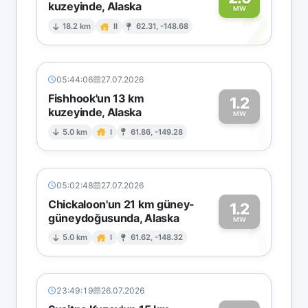
kuzeyinde, Alaska
2
MW
18.2 km
II
62.31, -148.68
05:44:06
27.07.2026
Fishhook'un 13 km
1.2
kuzeyinde, Alaska
1
MW
5.0 km
I
61.86, -149.28
05:02:48
27.07.2026
Chickaloon'un 21 km güney-
1.2
güneydoğusunda, Alaska
1
MW
5.0 km
I
61.62, -148.32
23:49:19
26.07.2026