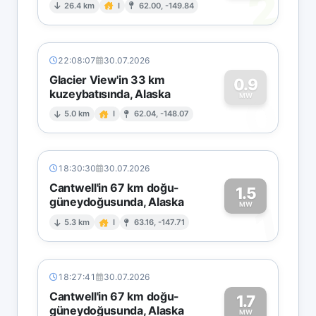
2
26.4 km
I
62.00, -149.84
22:08:07
30.07.2026
Glacier View'in 33 km
0.9
kuzeybatısında, Alaska
0
MW
5.0 km
I
62.04, -148.07
18:30:30
30.07.2026
Cantwell'in 67 km doğu-
1.5
güneydoğusunda, Alaska
1
MW
5.3 km
I
63.16, -147.71
18:27:41
30.07.2026
Cantwell'in 67 km doğu-
1.7
güneydoğusunda, Alaska
MW