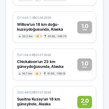
1
14:05:11
01.08.2026
Willow'un 18 km doğu-
1.0
kuzeydoğusunda, Alaska
1
MW
32.2 km
I
61.80, -149.70
21:04:23
31.07.2026
Chickaloon'un 23 km
1.0
güneydoğusunda, Alaska
1
MW
16.7 km
I
61.65, -148.14
02:49:02
31.07.2026
Susitna Kuzey'un 18 km
2.0
güneyinde, Alaska
MW