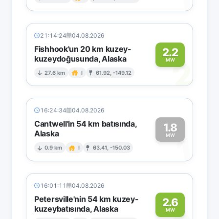
1
21:14:24
04.08.2026
Fishhook'un 20 km kuzey-
2.2
kuzeydoğusunda, Alaska
2
MW
27.6 km
I
61.92, -149.12
16:24:34
04.08.2026
Cantwell'in 54 km batısında,
1.8
Alaska
1
MW
0.9 km
I
63.41, -150.03
16:01:11
04.08.2026
Petersville'nin 54 km kuzey-
2.6
kuzeybatısında, Alaska
MW