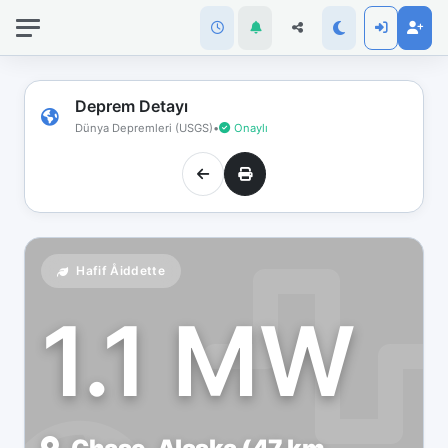
İnternet
bağlantınız
koptu!
Çevrimdışı
Deprem Detayı
moddasınız.
Dünya Depremleri (USGS)
•
Onaylı
Hafif Åiddette
1.1 MW