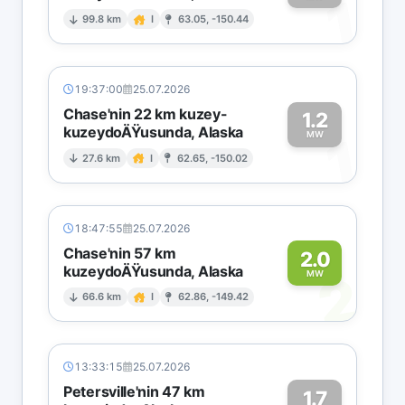
1
99.8 km
I
63.05, -150.44
19:37:00
25.07.2026
Chase'nin 22 km kuzey-
1.2
kuzeydoÄŸusunda, Alaska
1
MW
27.6 km
I
62.65, -150.02
18:47:55
25.07.2026
Chase'nin 57 km
2.0
kuzeydoÄŸusunda, Alaska
2
MW
66.6 km
I
62.86, -149.42
13:33:15
25.07.2026
Petersville'nin 47 km
1.7