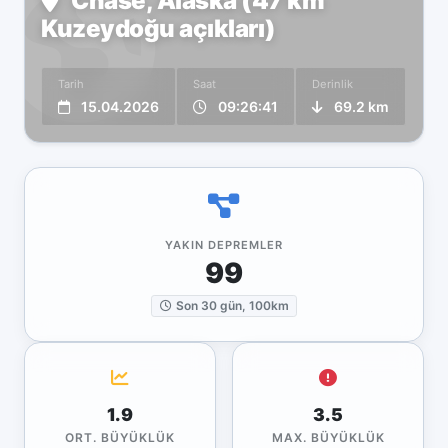
Chase, Alaska (47 km
Kuzeydoğu açıkları)
Tarih
Saat
Derinlik
15.04.2026
09:26:41
69.2 km
YAKIN DEPREMLER
99
Son 30 gün, 100km
1.9
3.5
ORT. BÜYÜKLÜK
MAX. BÜYÜKLÜK