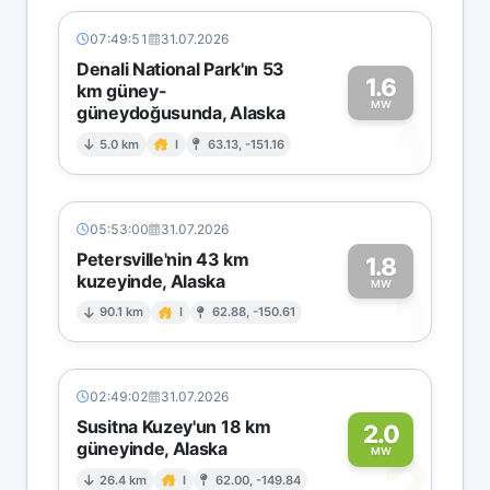
07:49:51
31.07.2026
Denali National Park'ın 53
1.6
km güney-
MW
güneydoğusunda, Alaska
1
5.0 km
I
63.13, -151.16
05:53:00
31.07.2026
Petersville'nin 43 km
1.8
kuzeyinde, Alaska
1
MW
90.1 km
I
62.88, -150.61
02:49:02
31.07.2026
Susitna Kuzey'un 18 km
2.0
güneyinde, Alaska
2
MW
26.4 km
I
62.00, -149.84