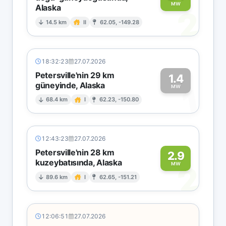
MW
Alaska
2
14.5 km
II
62.05, -149.28
18:32:23
27.07.2026
Petersville'nin 29 km
1.4
güneyinde, Alaska
1
MW
68.4 km
I
62.23, -150.80
12:43:23
27.07.2026
Petersville'nin 28 km
2.9
kuzeybatısında, Alaska
2
MW
89.6 km
I
62.65, -151.21
12:06:51
27.07.2026