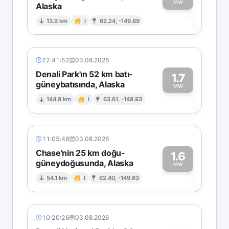
MW
Alaska
1
13.9 km
I
62.24, -149.89
22:41:52
03.08.2026
Denali Park'ın 52 km batı-
1.7
güneybatısında, Alaska
1
MW
144.8 km
I
63.61, -149.93
11:05:48
03.08.2026
Chase'nin 25 km doğu-
1.6
güneydoğusunda, Alaska
1
MW
54.1 km
I
62.40, -149.63
10:20:26
03.08.2026