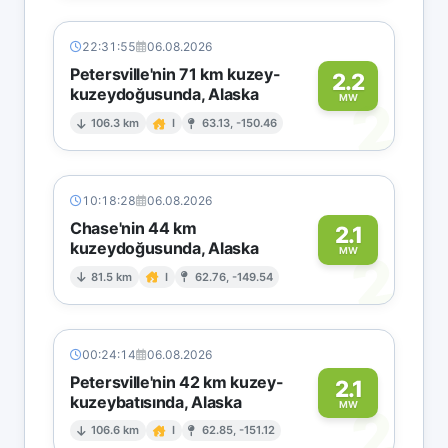
22:31:55
06.08.2026
Petersville'nin 71 km kuzey-
2.2
kuzeydoğusunda, Alaska
2
MW
106.3 km
I
63.13, -150.46
10:18:28
06.08.2026
Chase'nin 44 km
2.1
kuzeydoğusunda, Alaska
2
MW
81.5 km
I
62.76, -149.54
00:24:14
06.08.2026
Petersville'nin 42 km kuzey-
2.1
kuzeybatısında, Alaska
2
MW
106.6 km
I
62.85, -151.12