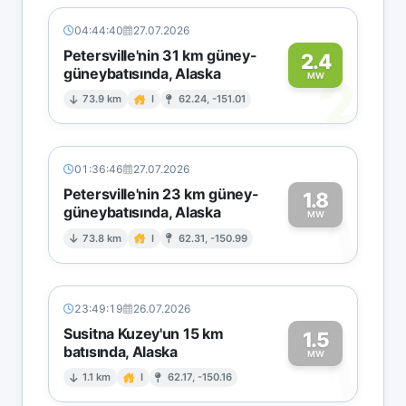
04:44:40
27.07.2026
Petersville'nin 31 km güney-
2.4
güneybatısında, Alaska
2
MW
73.9 km
I
62.24, -151.01
01:36:46
27.07.2026
Petersville'nin 23 km güney-
1.8
güneybatısında, Alaska
1
MW
73.8 km
I
62.31, -150.99
23:49:19
26.07.2026
Susitna Kuzey'un 15 km
1.5
batısında, Alaska
1
MW
1.1 km
I
62.17, -150.16