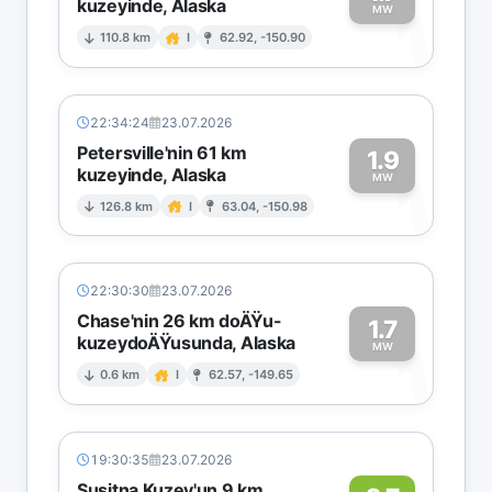
kuzeyinde, Alaska
1
MW
110.8 km
I
62.92, -150.90
22:34:24
23.07.2026
Petersville'nin 61 km
1.9
kuzeyinde, Alaska
1
MW
126.8 km
I
63.04, -150.98
22:30:30
23.07.2026
Chase'nin 26 km doÄŸu-
1.7
kuzeydoÄŸusunda, Alaska
1
MW
0.6 km
I
62.57, -149.65
19:30:35
23.07.2026
Susitna Kuzey'un 9 km