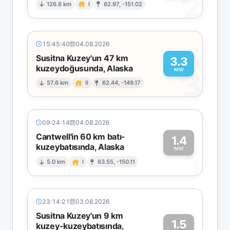
2
126.8 km
I
62.97, -151.02
15:45:40
04.08.2026
Susitna Kuzey'un 47 km
3.3
kuzeydoğusunda, Alaska
3
MW
57.6 km
II
62.44, -149.17
09:24:14
04.08.2026
Cantwell'in 60 km batı-
1.4
kuzeybatısında, Alaska
1
MW
5.0 km
I
63.55, -150.11
23:14:21
03.08.2026
Susitna Kuzey'un 9 km
1.5
kuzey-kuzeybatısında,