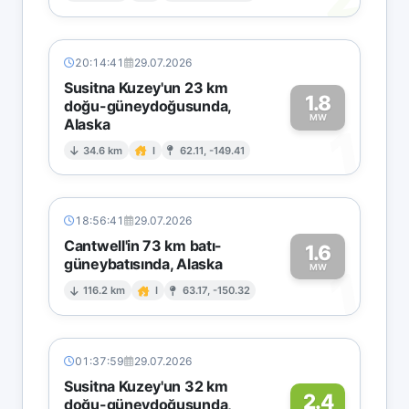
20:14:41
29.07.2026
Susitna Kuzey'un 23 km
1.8
doğu-güneydoğusunda,
MW
Alaska
1
34.6 km
I
62.11, -149.41
18:56:41
29.07.2026
Cantwell'in 73 km batı-
1.6
güneybatısında, Alaska
1
MW
116.2 km
I
63.17, -150.32
01:37:59
29.07.2026
Susitna Kuzey'un 32 km
2.4
doğu-güneydoğusunda,