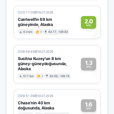
20:17:00
19.07.2026
Cantwell'in 69 km
2.0
güneyinde, Alaska
2
MW
0.3 km
I
62.77, -148.82
08:59:45
19.07.2026
Susitna Kuzey'un 8 km
1.3
güney-güneydoğusunda,
MW
Alaska
1
51.7 km
I
62.09, -149.78
08:51:36
19.07.2026
Chase'nin 40 km
1.6
doğusunda, Alaska
MW