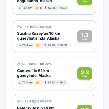
doğusunda, Alaska
2
MW
13.4 km
II
62.25, -148.92
21:45:40
09.08.2026
Susitna Kuzey'un 16 km
1.3
güneybatısında, Alaska
1
MW
26.4 km
I
62.06, -150.08
15:20:08
09.08.2026
Cantwell'in 61 km
2.3
güneyinde, Alaska
2
MW
72.0 km
I
62.84, -149.01
14:23:43
09.08.2026
Petersville'nin 14 km