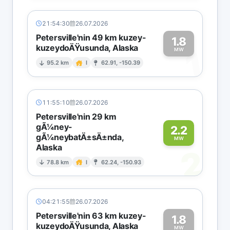
21:54:30
26.07.2026
Petersville'nin 49 km kuzey-
1.8
kuzeydoÄŸusunda, Alaska
1
MW
95.2 km
I
62.91, -150.39
11:55:10
26.07.2026
Petersville'nin 29 km
gÃ¼ney-
2.2
gÃ¼neybatÄ±sÄ±nda,
MW
Alaska
2
78.8 km
I
62.24, -150.93
04:21:55
26.07.2026
Petersville'nin 63 km kuzey-
1.8
kuzeydoÄŸusunda, Alaska
MW