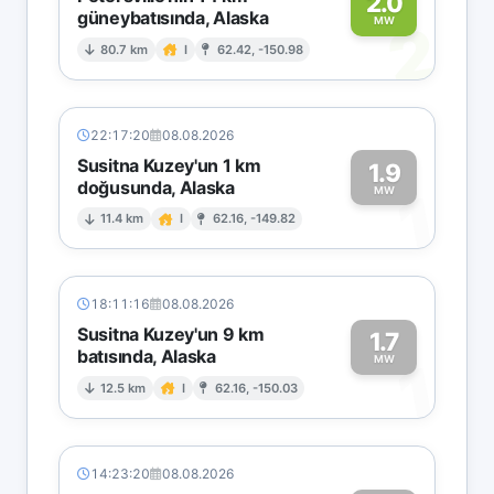
2.0
güneybatısında, Alaska
2
MW
80.7 km
I
62.42, -150.98
22:17:20
08.08.2026
Susitna Kuzey'un 1 km
1.9
doğusunda, Alaska
1
MW
11.4 km
I
62.16, -149.82
18:11:16
08.08.2026
Susitna Kuzey'un 9 km
1.7
batısında, Alaska
1
MW
12.5 km
I
62.16, -150.03
14:23:20
08.08.2026