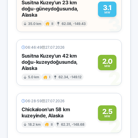
Susitna Kuzey'un 23 km
3.1
doğu-güneydoğusunda,
MW
Alaska
3
35.0 km
II
62.08, -149.43
06:46:49
27.07.2026
Susitna Kuzey'un 42 km
2.0
doğu-kuzeydoğusunda,
MW
Alaska
2
5.0 km
I
62.34, -149.12
06:28:59
27.07.2026
Chickaloon'un 58 km
2.5
kuzeyinde, Alaska
2
MW
18.2 km
II
62.31, -148.68