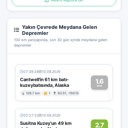
Yakın Çevrede Meydana Gelen
Depremler
100 km yarıçapında, son 30 gün içinde meydana gelen
depremler
07:39:28
10.08.2026
Cantwell'in 61 km batı-
1.6
kuzeybatısında, Alaska
1
MW
128.7 km
I
63.51, -150.15
02:27:23
10.08.2026
Susitna Kuzey'un 49 km
2.7