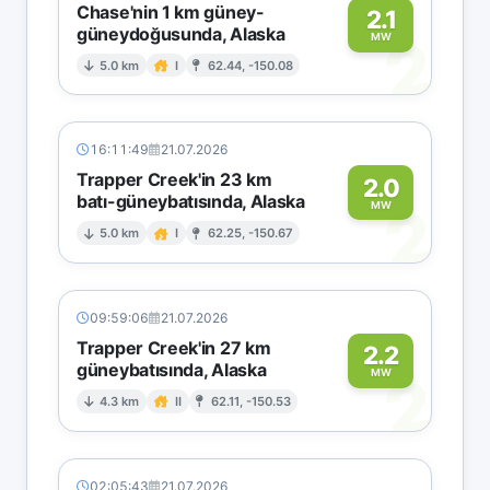
Chase'nin 1 km güney-
2.1
güneydoğusunda, Alaska
2
MW
5.0 km
I
62.44, -150.08
16:11:49
21.07.2026
Trapper Creek'in 23 km
2.0
batı-güneybatısında, Alaska
2
MW
5.0 km
I
62.25, -150.67
09:59:06
21.07.2026
Trapper Creek'in 27 km
2.2
güneybatısında, Alaska
2
MW
4.3 km
II
62.11, -150.53
02:05:43
21.07.2026