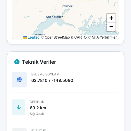
+
−
Leaflet
|
© OpenStreetMap © CARTO, © MTA Yerbilimleri
Teknik Veriler
ENLEM / BOYLAM
62.7810 / -149.5090
DERINLIK
69.2 km
Sığ Odak
EVENT ID