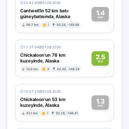
22:42:49
01.08.2026
Cantwell'in 52 km batı-
1.4
güneybatısında, Alaska
1
MW
99.7 km
I
63.26, -149.96
17:37:04
01.08.2026
Chickaloon'un 78 km
2.5
kuzeyinde, Alaska
2
MW
13.6 km
II
62.49, -148.29
14:57:25
01.08.2026
Chickaloon'un 53 km
1.3
kuzeyinde, Alaska
1
MW
43.1 km
I
62.28, -148.41