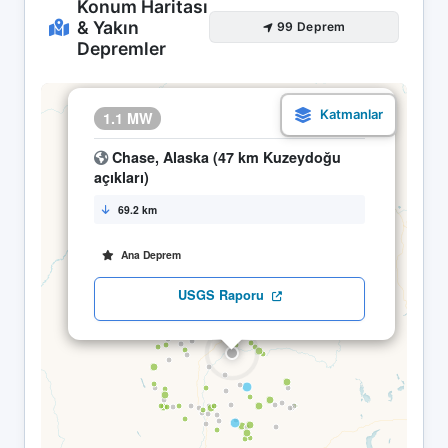
Konum Haritası
& Yakın
99 Deprem
Depremler
×
1.1 MW
15.04 09:26
Chase, Alaska (47 km Kuzeydoğu
açıkları)
69.2 km
Ana Deprem
USGS Raporu