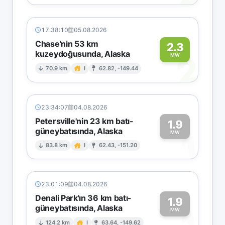
17:38:10
05.08.2026
Chase'nin 53 km
2.3
kuzeydoğusunda, Alaska
2
MW
70.9 km
I
62.82, -149.44
23:34:07
04.08.2026
Petersville'nin 23 km batı-
1.9
güneybatısında, Alaska
1
MW
83.8 km
I
62.43, -151.20
23:01:09
04.08.2026
Denali Park'ın 36 km batı-
1.9
güneybatısında, Alaska
MW
124.2 km
I
63.64, -149.62