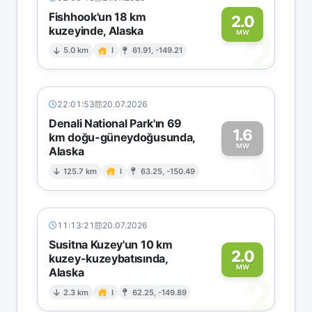
Fishhook'un 18 km
2.0
kuzeyinde, Alaska
2
MW
5.0 km
I
61.91, -149.21
22:01:53
20.07.2026
Denali National Park'ın 69
1.6
km doğu-güneydoğusunda,
MW
Alaska
1
125.7 km
I
63.25, -150.49
11:13:21
20.07.2026
Susitna Kuzey'un 10 km
2.0
kuzey-kuzeybatısında,
MW
Alaska
2
2.3 km
I
62.25, -149.89