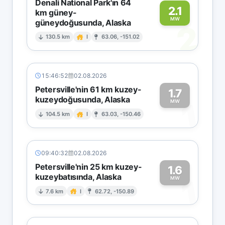
Denali National Park'ın 64
2.1
km güney-
MW
güneydoğusunda, Alaska
2
130.5 km
I
63.06, -151.02
15:46:52
02.08.2026
Petersville'nin 61 km kuzey-
1.7
kuzeydoğusunda, Alaska
1
MW
104.5 km
I
63.03, -150.46
09:40:32
02.08.2026
Petersville'nin 25 km kuzey-
1.6
kuzeybatısında, Alaska
1
MW
7.6 km
I
62.72, -150.89