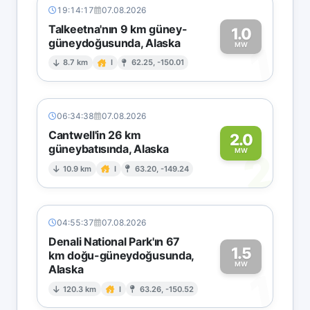
19:14:17
07.08.2026
Talkeetna'nın 9 km güney-
1.0
güneydoğusunda, Alaska
1
MW
8.7 km
I
62.25, -150.01
06:34:38
07.08.2026
Cantwell'in 26 km
2.0
güneybatısında, Alaska
2
MW
10.9 km
I
63.20, -149.24
04:55:37
07.08.2026
Denali National Park'ın 67
1.5
km doğu-güneydoğusunda,
MW
Alaska
1
120.3 km
I
63.26, -150.52