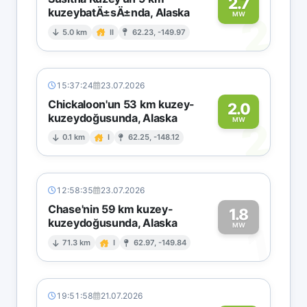
2.7
kuzeybatÄ±sÄ±nda, Alaska
2
MW
5.0 km
II
62.23, -149.97
15:37:24
23.07.2026
Chickaloon'un 53 km kuzey-
2.0
kuzeydoğusunda, Alaska
2
MW
0.1 km
I
62.25, -148.12
12:58:35
23.07.2026
Chase'nin 59 km kuzey-
1.8
kuzeydoğusunda, Alaska
1
MW
71.3 km
I
62.97, -149.84
19:51:58
21.07.2026