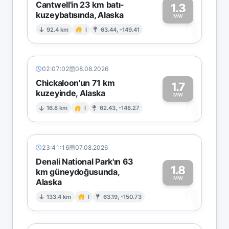
Cantwell'in 23 km batı-
1.3
kuzeybatısında, Alaska
1
MW
92.4 km
I
63.44, -149.41
02:07:02
08.08.2026
Chickaloon'un 71 km
1.7
kuzeyinde, Alaska
1
MW
16.8 km
I
62.43, -148.27
23:41:16
07.08.2026
Denali National Park'ın 63
1.8
km güneydoğusunda,
MW
Alaska
1
133.4 km
I
63.19, -150.73