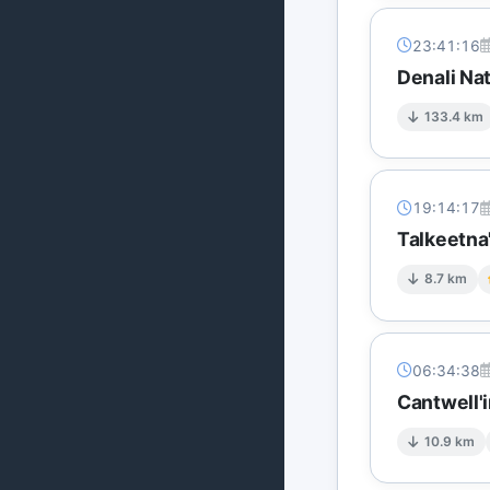
23:41:16
Denali Na
133.4 km
19:14:17
Talkeetna
8.7 km
06:34:38
Cantwell'
10.9 km