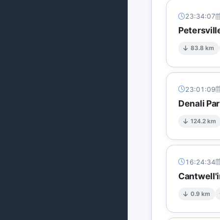
23:34:07
Petersvill
83.8 km
23:01:09
Denali Par
124.2 km
16:24:34
Cantwell'i
0.9 km