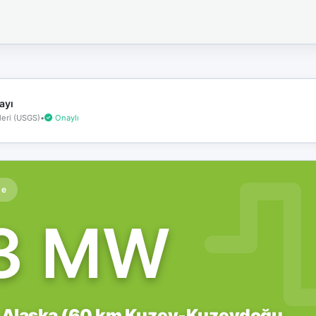
İnternet
bağlantınız
koptu!
Çevrimdışı
moddasınız.
ayı
eri (USGS)
•
Onaylı
te
.3 MW
 Alaska (60 km Kuzey-Kuzeydoğu