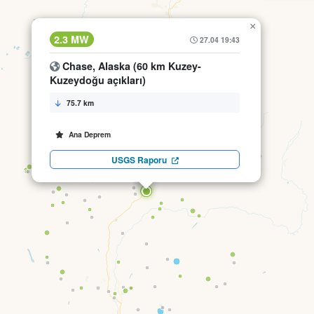
×
2.3 MW
27.04 19:43
Chase, Alaska (60 km Kuzey-
Kuzeydoğu açıkları)
75.7 km
Ana Deprem
USGS Raporu