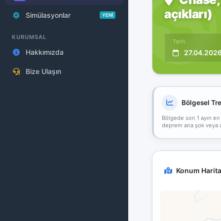
açıkları)
Simülasyonlar
YENİ
KURUMSAL
Tarih
Hakkımızda
27.04.202
Bize Ulaşın
Bölgesel Tr
Bölgede son 1 ayın en
deprem ana şok veya art
Konum Harita