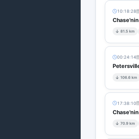
10:18:28
Chase'nin
81.5 km
00:24:14
Petersvil
106.6 km
17:38:10
Chase'nin
70.9 km