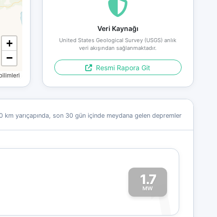
Veri Kaynağı
United States Geological Survey (USGS) anlık
+
veri akışından sağlanmaktadır.
−
Resmi Rapora Git
limleri
0 km yarıçapında, son 30 gün içinde meydana gelen depremler
1.7
1
MW