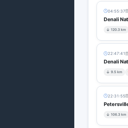
04:55:37
Denali Na
120.3 km
22:47:41
Denali Na
9.5 km
22:31:55
Petersvil
106.3 km