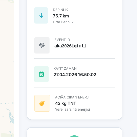
DERINLIK
75.7 km
Orta Derinlik
EVENT ID
aka2026igfmli
KAYIT ZAMANI
27.04.2026 16:50:02
AÇIÄA ÇIKAN ENERJİ
43 kg TNT
Yerel sarsıntı enerjisi