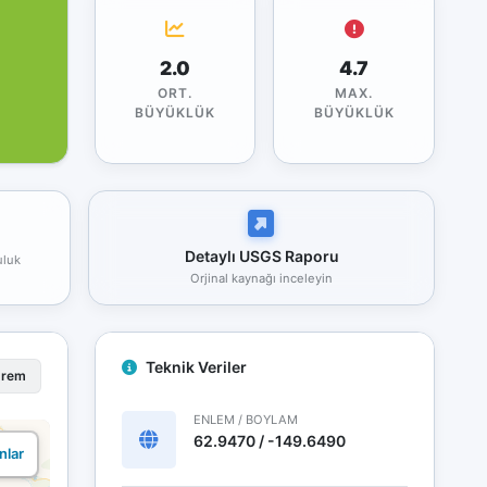
2.0
4.7
ORT.
MAX.
BÜYÜKLÜK
BÜYÜKLÜK
Detaylı USGS Raporu
uluk
Orjinal kaynağı inceleyin
Teknik Veriler
prem
ENLEM / BOYLAM
62.9470 / -149.6490