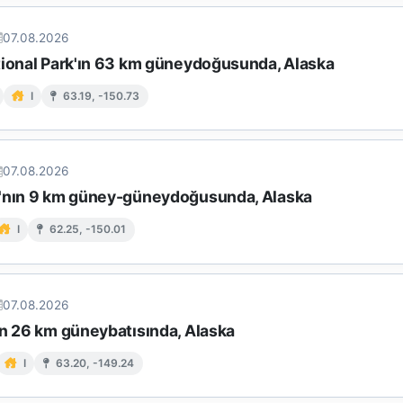
07.08.2026
tional Park'ın 63 km güneydoğusunda, Alaska
I
63.19, -150.73
07.08.2026
'nın 9 km güney-güneydoğusunda, Alaska
I
62.25, -150.01
07.08.2026
in 26 km güneybatısında, Alaska
I
63.20, -149.24