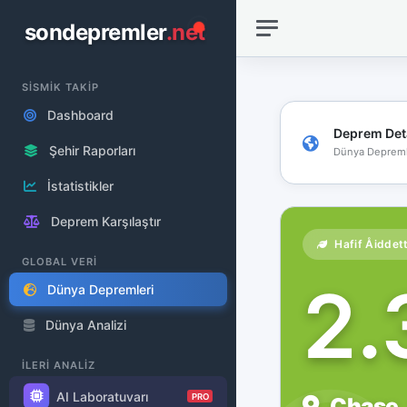
sondepremler
.net
SİSMİK TAKİP
Dashboard
Deprem Det
Şehir Raporları
Dünya Depreml
İstatistikler
Deprem Karşılaştır
Hafif Åiddet
GLOBAL VERİ
2
Dünya Depremleri
Dünya Analizi
İLERİ ANALİZ
AI Laboratuvarı
PRO
Chase,