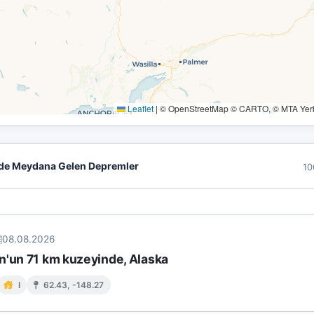
Leaflet
|
© OpenStreetMap © CARTO, © MTA Yerbi
de Meydana Gelen Depremler
10
08.08.2026
n'un 71 km kuzeyinde, Alaska
I
62.43, -148.27