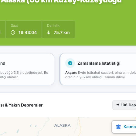
Saat
Derinlik
6
19:43:04
75.7 km
end
Zamanlama İstatistiği
 büyüğü 3.5 şiddetindeydi. Bu
Akşam:
Evde istirahat saatleri, binaların dol
çı olabilir.
oranının yüksek olduğu zaman dilimi.
sı & Yakın Depremler
106 De