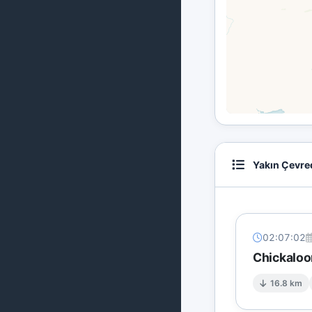
Yakın Çevre
02:07:02
Chickaloo
16.8 km