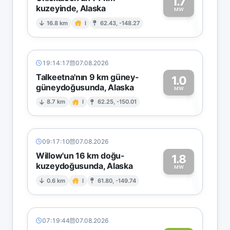
1.7
kuzeyinde, Alaska
1
MW
16.8 km
I
62.43, -148.27
19:14:17
07.08.2026
Talkeetna'nın 9 km güney-
1.0
güneydoğusunda, Alaska
1
MW
8.7 km
I
62.25, -150.01
09:17:10
07.08.2026
Willow'un 16 km doğu-
1.8
kuzeydoğusunda, Alaska
1
MW
0.6 km
I
61.80, -149.74
07:19:44
07.08.2026