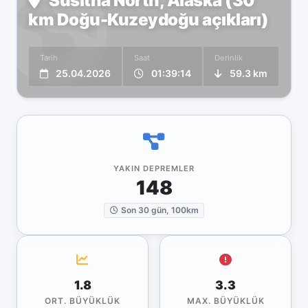
Susitna North, Alaska (30
km Doğu-Kuzeydoğu açıkları)
Tarih
Saat
Derinlik
25.04.2026
01:39:14
59.3 km
YAKIN DEPREMLER
148
Son 30 gün, 100km
1.8
3.3
ORT. BÜYÜKLÜK
MAX. BÜYÜKLÜK