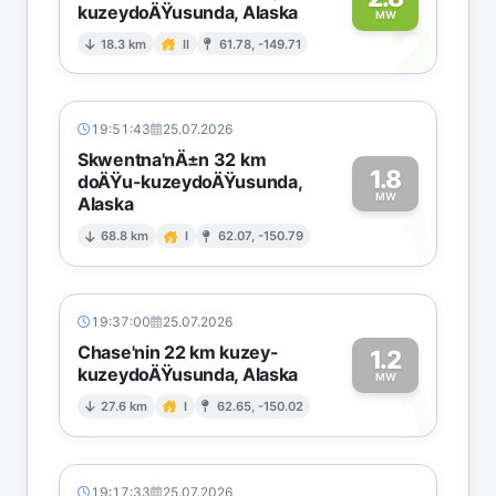
kuzeydoÄŸusunda, Alaska
2
MW
18.3 km
II
61.78, -149.71
19:51:43
25.07.2026
Skwentna'nÄ±n 32 km
1.8
doÄŸu-kuzeydoÄŸusunda,
MW
Alaska
1
68.8 km
I
62.07, -150.79
19:37:00
25.07.2026
Chase'nin 22 km kuzey-
1.2
kuzeydoÄŸusunda, Alaska
1
MW
27.6 km
I
62.65, -150.02
19:17:33
25.07.2026