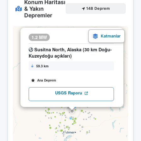
Konum Haritası
& Yakın
148 Deprem
Depremler
×
1.2 MW
25.04 01:39
Susitna North, Alaska (30 km Doğu-
Kuzeydoğu açıkları)
59.3 km
Ana Deprem
USGS Raporu