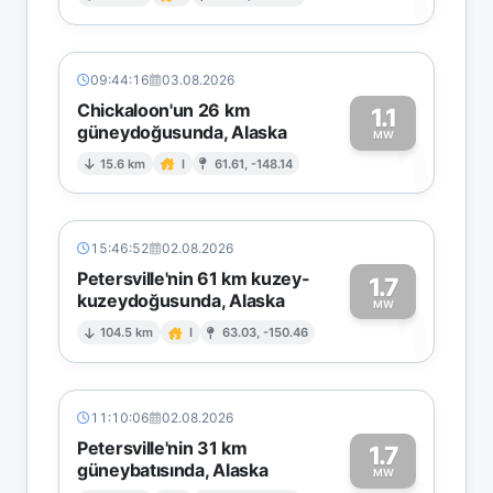
1
09:44:16
03.08.2026
Chickaloon'un 26 km
1.1
güneydoğusunda, Alaska
1
MW
15.6 km
I
61.61, -148.14
15:46:52
02.08.2026
Petersville'nin 61 km kuzey-
1.7
kuzeydoğusunda, Alaska
1
MW
104.5 km
I
63.03, -150.46
11:10:06
02.08.2026
Petersville'nin 31 km
1.7
güneybatısında, Alaska
MW