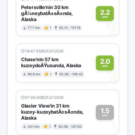
Petersville'nin 30 km
2.2
gÃ¼neybatÄ±sÄ±nda,
MW
Alaska
2
77.7 km
I
62.31, -151.19
18:47:55
25.07.2026
Chase'nin 57 km
2.0
kuzeydoÄŸusunda, Alaska
2
MW
66.6 km
I
62.86, -149.42
07:36:40
25.07.2026
Glacier View'in 31 km
1.5
kuzey-kuzeybatÄ±sÄ±nda,
MW
Alaska
1
34.1 km
I
62.08, -147.82