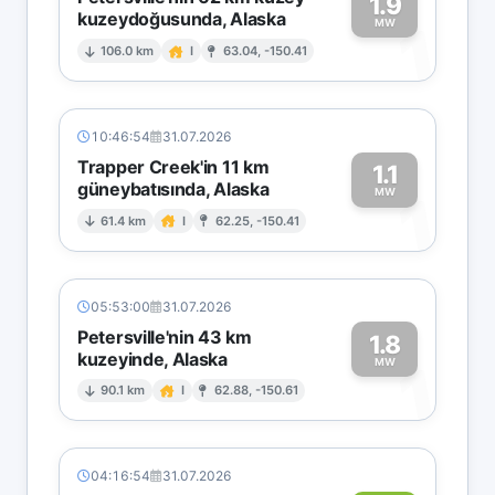
1.9
kuzeydoğusunda, Alaska
1
MW
106.0 km
I
63.04, -150.41
10:46:54
31.07.2026
Trapper Creek'in 11 km
1.1
güneybatısında, Alaska
1
MW
61.4 km
I
62.25, -150.41
05:53:00
31.07.2026
Petersville'nin 43 km
1.8
kuzeyinde, Alaska
1
MW
90.1 km
I
62.88, -150.61
04:16:54
31.07.2026