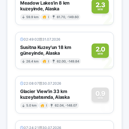
Meadow Lakes'in 8 km
2.3
kuzeyinde, Alaska
2
MW
59.9 km
I
61.70, -149.60
02:49:02
31.07.2026
Susitna Kuzey'un 18 km
2.0
güneyinde, Alaska
2
MW
26.4 km
I
62.00, -149.84
22:08:07
30.07.2026
Glacier View'in 33 km
0.9
kuzeybatısında, Alaska
0
MW
5.0 km
I
62.04, -148.07
07:24:21
30.07.2026