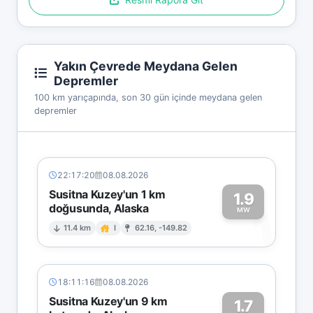
Yakın Çevrede Meydana Gelen
Depremler
100 km yarıçapında, son 30 gün içinde meydana gelen
depremler
22:17:20
08.08.2026
Susitna Kuzey'un 1 km
1.9
doğusunda, Alaska
1
MW
11.4 km
I
62.16, -149.82
18:11:16
08.08.2026
Susitna Kuzey'un 9 km
1.7