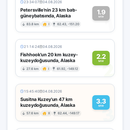
23:34:07
04.08.2026
Petersville'nin 23 km batı-
1.9
güneybatısında, Alaska
1
MW
83.8 km
I
62.43, -151.20
21:14:24
04.08.2026
Fishhook'un 20 km kuzey-
2.2
kuzeydoğusunda, Alaska
2
MW
27.6 km
I
61.92, -149.12
15:45:40
04.08.2026
Susitna Kuzey'un 47 km
3.3
kuzeydoğusunda, Alaska
3
MW
57.6 km
II
62.44, -149.17