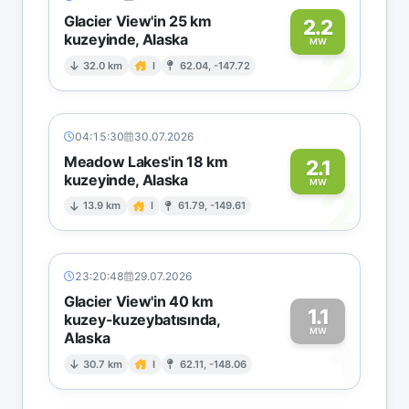
Glacier View'in 25 km
2.2
kuzeyinde, Alaska
2
MW
32.0 km
I
62.04, -147.72
04:15:30
30.07.2026
Meadow Lakes'in 18 km
2.1
kuzeyinde, Alaska
2
MW
13.9 km
I
61.79, -149.61
23:20:48
29.07.2026
Glacier View'in 40 km
1.1
kuzey-kuzeybatısında,
MW
Alaska
1
30.7 km
I
62.11, -148.06