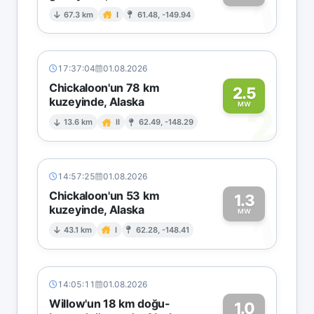
1
67.3 km
I
61.48, -149.94
17:37:04
01.08.2026
Chickaloon'un 78 km
2.5
kuzeyinde, Alaska
2
MW
13.6 km
II
62.49, -148.29
14:57:25
01.08.2026
Chickaloon'un 53 km
1.3
kuzeyinde, Alaska
1
MW
43.1 km
I
62.28, -148.41
14:05:11
01.08.2026
Willow'un 18 km doğu-
1.0