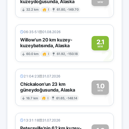
kuzeydoğusunda, Alaska
1
MW
32.2 km
I
61.80, -149.70
06:35:51
01.08.2026
Willow'un 20 km kuzey-
2.1
kuzeybatısında, Alaska
2
MW
60.0 km
I
61.92, -150.18
21:04:23
31.07.2026
Chickaloon'un 23 km
1.0
güneydoğusunda, Alaska
1
MW
16.7 km
I
61.65, -148.14
13:31:18
31.07.2026
Petersville'nin 62 km kuzey-