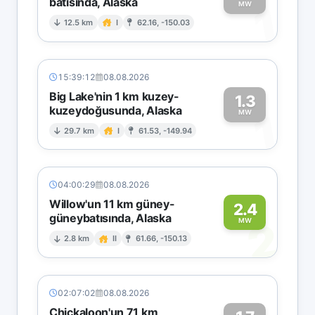
batısında, Alaska
1
MW
12.5 km
I
62.16, -150.03
15:39:12
08.08.2026
Big Lake'nin 1 km kuzey-
1.3
kuzeydoğusunda, Alaska
1
MW
29.7 km
I
61.53, -149.94
04:00:29
08.08.2026
Willow'un 11 km güney-
2.4
güneybatısında, Alaska
2
MW
2.8 km
II
61.66, -150.13
02:07:02
08.08.2026
Chickaloon'un 71 km