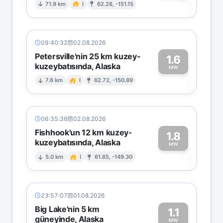
1
71.9 km
I
62.28, -151.15
09:40:32
02.08.2026
Petersville'nin 25 km kuzey-
1.6
kuzeybatısında, Alaska
1
MW
7.6 km
I
62.72, -150.89
06:35:36
02.08.2026
Fishhook'un 12 km kuzey-
1.8
kuzeybatısında, Alaska
1
MW
5.0 km
I
61.85, -149.30
23:57:07
01.08.2026
Big Lake'nin 5 km
1.1
güneyinde, Alaska
MW