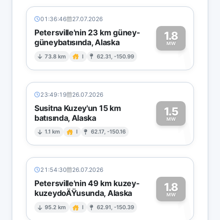
01:36:46
27.07.2026
Petersville'nin 23 km güney-
1.8
güneybatısında, Alaska
1
MW
73.8 km
I
62.31, -150.99
23:49:19
26.07.2026
Susitna Kuzey'un 15 km
1.5
batısında, Alaska
1
MW
1.1 km
I
62.17, -150.16
21:54:30
26.07.2026
Petersville'nin 49 km kuzey-
1.8
kuzeydoÄŸusunda, Alaska
1
MW
95.2 km
I
62.91, -150.39