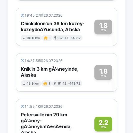
19:45:27
26.07.2026
Chickaloon'un 36 km kuzey-
1.8
kuzeydoÄŸusunda, Alaska
1
MW
36.0 km
I
62.09, -148.17
14:27:55
26.07.2026
Knik'in 3 km gÃ¼neyinde,
1.8
Alaska
1
MW
18.9 km
I
61.42, -149.72
11:55:10
26.07.2026
Petersville'nin 29 km
gÃ¼ney-
2.2
gÃ¼neybatÄ±sÄ±nda,
MW
Alaska