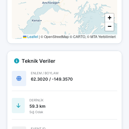
+
−
Leaflet
|
© OpenStreetMap © CARTO, © MTA Yerbilimleri
Teknik Veriler
ENLEM / BOYLAM
62.3020 / -149.3570
DERINLIK
59.3 km
Sığ Odak
EVENT ID