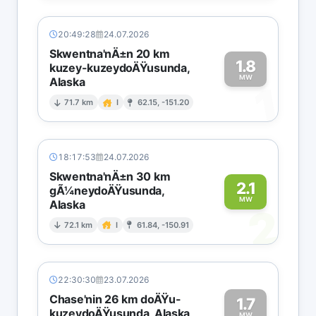
20:49:28
24.07.2026
Skwentna'nÄ±n 20 km
1.8
kuzey-kuzeydoÄŸusunda,
MW
Alaska
1
71.7 km
I
62.15, -151.20
18:17:53
24.07.2026
Skwentna'nÄ±n 30 km
2.1
gÃ¼neydoÄŸusunda,
MW
Alaska
2
72.1 km
I
61.84, -150.91
22:30:30
23.07.2026
Chase'nin 26 km doÄŸu-
1.7
kuzeydoÄŸusunda, Alaska
MW