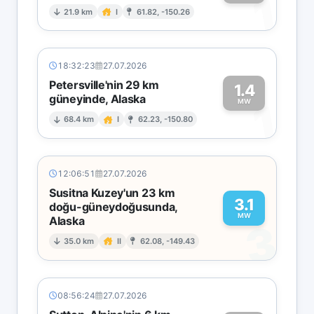
1
21.9 km
I
61.82, -150.26
18:32:23
27.07.2026
Petersville'nin 29 km
1.4
güneyinde, Alaska
1
MW
68.4 km
I
62.23, -150.80
12:06:51
27.07.2026
Susitna Kuzey'un 23 km
3.1
doğu-güneydoğusunda,
MW
Alaska
3
35.0 km
II
62.08, -149.43
08:56:24
27.07.2026