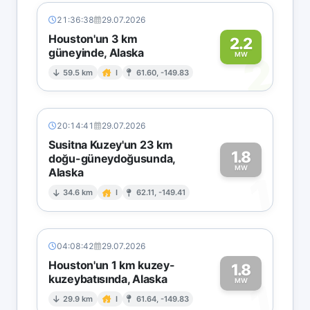
21:36:38
29.07.2026
Houston'un 3 km
2.2
güneyinde, Alaska
2
MW
59.5 km
I
61.60, -149.83
20:14:41
29.07.2026
Susitna Kuzey'un 23 km
1.8
doğu-güneydoğusunda,
MW
Alaska
1
34.6 km
I
62.11, -149.41
04:08:42
29.07.2026
Houston'un 1 km kuzey-
1.8
kuzeybatısında, Alaska
1
MW
29.9 km
I
61.64, -149.83