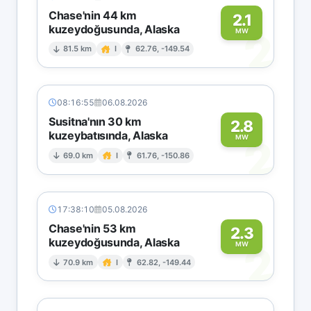
Chase'nin 44 km
2.1
kuzeydoğusunda, Alaska
2
MW
81.5 km
I
62.76, -149.54
08:16:55
06.08.2026
Susitna'nın 30 km
2.8
kuzeybatısında, Alaska
2
MW
69.0 km
I
61.76, -150.86
17:38:10
05.08.2026
Chase'nin 53 km
2.3
kuzeydoğusunda, Alaska
2
MW
70.9 km
I
62.82, -149.44