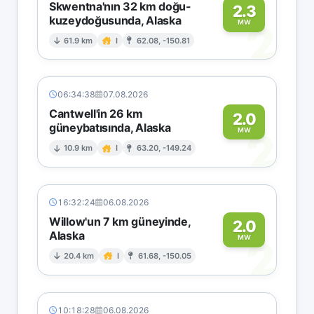
Skwentna'nın 32 km doğu-
2.3
kuzeydoğusunda, Alaska
2
MW
61.9 km
I
62.08, -150.81
06:34:38
07.08.2026
Cantwell'in 26 km
2.0
güneybatısında, Alaska
2
MW
10.9 km
I
63.20, -149.24
16:32:24
06.08.2026
Willow'un 7 km güneyinde,
2.0
Alaska
2
MW
20.4 km
I
61.68, -150.05
10:18:28
06.08.2026