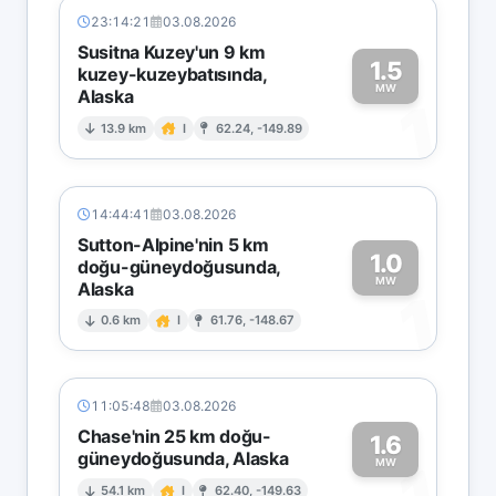
23:14:21
03.08.2026
Susitna Kuzey'un 9 km
1.5
kuzey-kuzeybatısında,
MW
Alaska
1
13.9 km
I
62.24, -149.89
14:44:41
03.08.2026
Sutton-Alpine'nin 5 km
1.0
doğu-güneydoğusunda,
MW
Alaska
1
0.6 km
I
61.76, -148.67
11:05:48
03.08.2026
Chase'nin 25 km doğu-
1.6
güneydoğusunda, Alaska
MW
54.1 km
I
62.40, -149.63