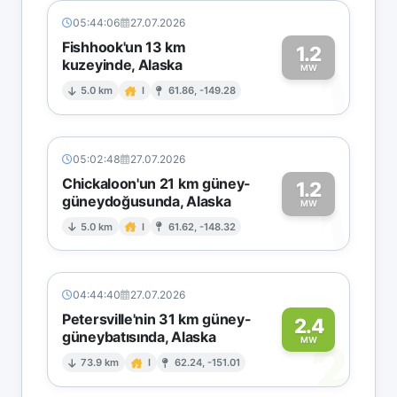
05:44:06
27.07.2026
Fishhook'un 13 km
1.2
kuzeyinde, Alaska
1
MW
5.0 km
I
61.86, -149.28
05:02:48
27.07.2026
Chickaloon'un 21 km güney-
1.2
güneydoğusunda, Alaska
1
MW
5.0 km
I
61.62, -148.32
04:44:40
27.07.2026
Petersville'nin 31 km güney-
2.4
güneybatısında, Alaska
2
MW
73.9 km
I
62.24, -151.01