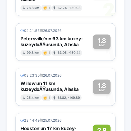
2
78.8 km
I
62.24, -150.93
04:21:55
26.07.2026
Petersville'nin 63 km kuzey-
1.8
kuzeydoÄŸusunda, Alaska
1
MW
99.8 km
I
63.05, -150.44
03:23:30
26.07.2026
Willow'un 11 km
1.8
kuzeydoÄŸusunda, Alaska
1
MW
25.4 km
I
61.82, -149.89
23:14:49
25.07.2026
Houston'un 17 km kuzey-
2.8