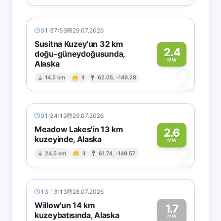
01:37:59
29.07.2026
Susitna Kuzey'un 32 km
2.4
doğu-güneydoğusunda,
MW
Alaska
2
14.5 km
II
62.05, -149.28
01:24:19
29.07.2026
Meadow Lakes'in 13 km
2.6
kuzeyinde, Alaska
2
MW
24.5 km
II
61.74, -149.57
13:13:13
28.07.2026
Willow'un 14 km
1.7
kuzeybatısında, Alaska
MW