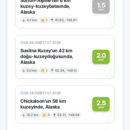
Sutton-Alpine'nin 6 km
1.5
kuzey-kuzeybatısında,
MW
Alaska
1
4.2 km
I
61.83, -148.81
06:46:49
27.07.2026
Susitna Kuzey'un 42 km
2.0
doğu-kuzeydoğusunda,
MW
Alaska
2
5.0 km
I
62.34, -149.12
06:28:59
27.07.2026
Chickaloon'un 58 km
2.5
kuzeyinde, Alaska
2
MW
18.2 km
II
62.31, -148.68