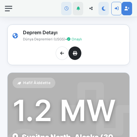
İnternet
bağlantınız
koptu!
Çevrimdışı
Deprem Detayı
moddasınız.
Dünya Depremleri (USGS)
•
Onaylı
Hafif Åiddette
1.2 MW