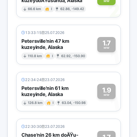
kuzeydoÄŸusunda, Alaska
2
MW
66.6 km
I
62.86, -149.42
13:33:15
25.07.2026
Petersville'nin 47 km
1.7
kuzeyinde, Alaska
1
MW
110.8 km
I
62.92, -150.90
22:34:24
23.07.2026
Petersville'nin 61 km
1.9
kuzeyinde, Alaska
1
MW
126.8 km
I
63.04, -150.98
22:30:30
23.07.2026
Chase'nin 26 km doÄŸu-