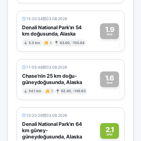
15:20:34
03.08.2026
Denali National Park'ın 54
1.9
km doğusunda, Alaska
1
MW
5.0 km
I
63.60, -150.64
11:05:48
03.08.2026
Chase'nin 25 km doğu-
1.6
güneydoğusunda, Alaska
1
MW
54.1 km
I
62.40, -149.63
10:20:26
03.08.2026
Denali National Park'ın 64
2.1
km güney-
MW
güneydoğusunda, Alaska