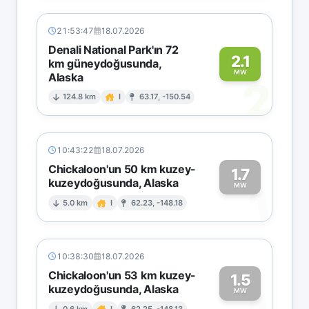
21:53:47
18.07.2026
Denali National Park'ın 72
2.1
km güneydoğusunda,
MW
Alaska
2
124.8 km
I
63.17, -150.54
10:43:22
18.07.2026
Chickaloon'un 50 km kuzey-
1.7
kuzeydoğusunda, Alaska
1
MW
5.0 km
I
62.23, -148.18
10:38:30
18.07.2026
Chickaloon'un 53 km kuzey-
1.5
kuzeydoğusunda, Alaska
MW
0.6 km
I
62.25, -148.13