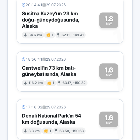
20:14:41
29.07.2026
Susitna Kuzey'un 23 km
1.8
doğu-güneydoğusunda,
MW
Alaska
1
34.6 km
I
62.11, -149.41
18:56:41
29.07.2026
Cantwell'in 73 km batı-
1.6
güneybatısında, Alaska
1
MW
116.2 km
I
63.17, -150.32
17:18:02
29.07.2026
Denali National Park'ın 54
1.6
km doğusunda, Alaska
1
MW
3.3 km
I
63.58, -150.63