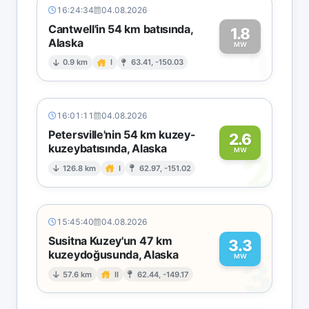
16:24:34
04.08.2026
Cantwell'in 54 km batısında,
1.8
Alaska
1
MW
0.9 km
I
63.41, -150.03
16:01:11
04.08.2026
Petersville'nin 54 km kuzey-
2.6
kuzeybatısında, Alaska
2
MW
126.8 km
I
62.97, -151.02
15:45:40
04.08.2026
Susitna Kuzey'un 47 km
3.3
kuzeydoğusunda, Alaska
3
MW
57.6 km
II
62.44, -149.17