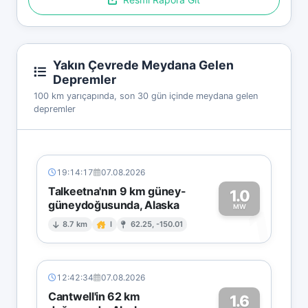
Yakın Çevrede Meydana Gelen
Depremler
100 km yarıçapında, son 30 gün içinde meydana gelen
depremler
19:14:17
07.08.2026
Talkeetna'nın 9 km güney-
1.0
güneydoğusunda, Alaska
1
MW
8.7 km
I
62.25, -150.01
12:42:34
07.08.2026
Cantwell'in 62 km
1.6