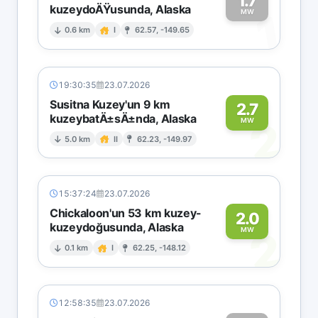
1.7
kuzeydoÄŸusunda, Alaska
1
MW
0.6 km
I
62.57, -149.65
19:30:35
23.07.2026
Susitna Kuzey'un 9 km
2.7
kuzeybatÄ±sÄ±nda, Alaska
2
MW
5.0 km
II
62.23, -149.97
15:37:24
23.07.2026
Chickaloon'un 53 km kuzey-
2.0
kuzeydoğusunda, Alaska
2
MW
0.1 km
I
62.25, -148.12
12:58:35
23.07.2026