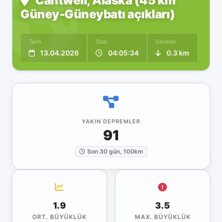
Cantwell, Alaska (45 km
Güney-Güneybatı açıkları)
Tarih
Saat
Derinlik
13.04.2026
04:05:34
0.3 km
YAKIN DEPREMLER
91
Son 30 gün, 100km
1.9
3.5
ORT. BÜYÜKLÜK
MAX. BÜYÜKLÜK