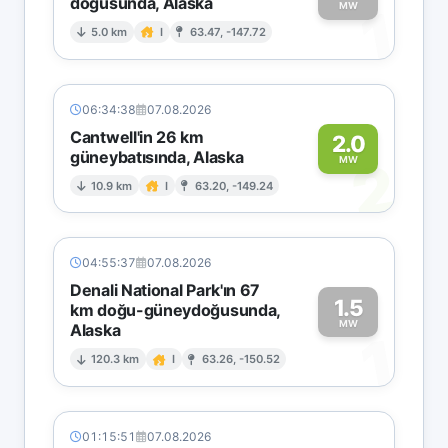
doğusunda, Alaska
1
MW
5.0 km
I
63.47, -147.72
06:34:38
07.08.2026
Cantwell'in 26 km
2.0
güneybatısında, Alaska
2
MW
10.9 km
I
63.20, -149.24
04:55:37
07.08.2026
Denali National Park'ın 67
1.5
km doğu-güneydoğusunda,
MW
Alaska
1
120.3 km
I
63.26, -150.52
01:15:51
07.08.2026