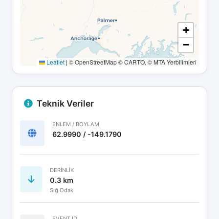
+
−
Leaflet
|
© OpenStreetMap © CARTO, © MTA Yerbilimleri
Teknik Veriler
ENLEM / BOYLAM
62.9990 / -149.1790
DERINLIK
0.3 km
Sığ Odak
EVENT ID