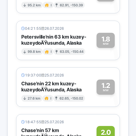
1
95.2 km
I
62.91, -150.39
04:21:55
26.07.2026
Petersville'nin 63 km kuzey-
1.8
kuzeydoÄŸusunda, Alaska
1
MW
99.8 km
I
63.05, -150.44
19:37:00
25.07.2026
Chase'nin 22 km kuzey-
1.2
kuzeydoÄŸusunda, Alaska
1
MW
27.6 km
I
62.65, -150.02
18:47:55
25.07.2026
Chase'nin 57 km
2.0