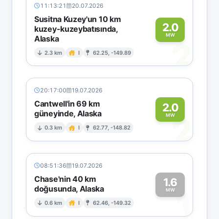
11:13:21
20.07.2026
Susitna Kuzey'un 10 km
2.0
kuzey-kuzeybatısında,
MW
Alaska
2
2.3 km
I
62.25, -149.89
20:17:00
19.07.2026
Cantwell'in 69 km
2.0
güneyinde, Alaska
2
MW
0.3 km
I
62.77, -148.82
08:51:36
19.07.2026
Chase'nin 40 km
1.6
doğusunda, Alaska
1
MW
0.6 km
I
62.46, -149.32