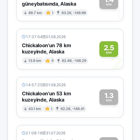
güneybatısında, Alaska
1
MW
99.7 km
I
63.26, -149.96
17:37:04
01.08.2026
Chickaloon'un 78 km
2.5
kuzeyinde, Alaska
2
MW
13.6 km
II
62.49, -148.29
14:57:25
01.08.2026
Chickaloon'un 53 km
1.3
kuzeyinde, Alaska
1
MW
43.1 km
I
62.28, -148.41
21:08:16
31.07.2026