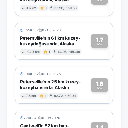
1
MW
3.6 km
I
63.58, -150.63
15:46:52
02.08.2026
Petersville'nin 61 km kuzey-
1.7
kuzeydoğusunda, Alaska
1
MW
104.5 km
I
63.03, -150.46
09:40:32
02.08.2026
Petersville'nin 25 km kuzey-
1.6
kuzeybatısında, Alaska
1
MW
7.6 km
I
62.72, -150.89
22:42:49
01.08.2026
Cantwell'in 52 km batı-
1.4