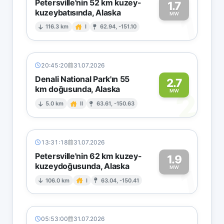
Petersville'nin 52 km kuzey-
1.7
kuzeybatısında, Alaska
1
MW
116.3 km
I
62.94, -151.10
20:45:20
31.07.2026
Denali National Park'ın 55
2.7
km doğusunda, Alaska
2
MW
5.0 km
II
63.61, -150.63
13:31:18
31.07.2026
Petersville'nin 62 km kuzey-
1.9
kuzeydoğusunda, Alaska
1
MW
106.0 km
I
63.04, -150.41
05:53:00
31.07.2026