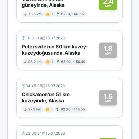
2.4
güneyinde, Alaska
2
MW
73.5 km
I
62.81, -148.92
10:31:14
16.07.2026
Petersville'nin 60 km kuzey-
1.8
kuzeydoğusunda, Alaska
1
MW
98.2 km
I
63.02, -150.49
04:45:35
16.07.2026
Chickaloon'un 51 km
1.5
kuzeyinde, Alaska
1
MW
27.9 km
I
62.26, -148.55
23:00:31
15.07.2026