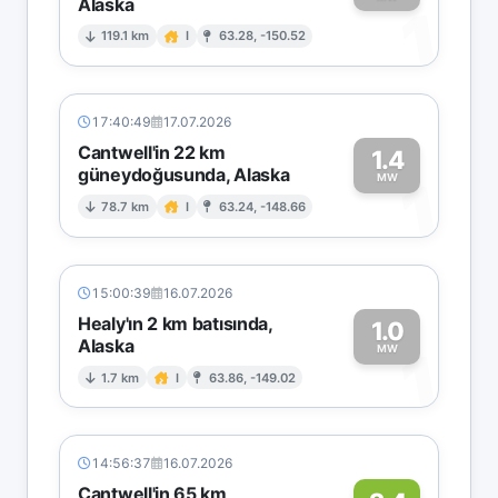
Alaska
1
119.1 km
I
63.28, -150.52
17:40:49
17.07.2026
Cantwell'in 22 km
1.4
güneydoğusunda, Alaska
1
MW
78.7 km
I
63.24, -148.66
15:00:39
16.07.2026
Healy'ın 2 km batısında,
1.0
Alaska
1
MW
1.7 km
I
63.86, -149.02
14:56:37
16.07.2026
Cantwell'in 65 km