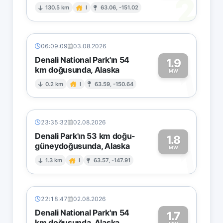
2
130.5 km
I
63.06, -151.02
06:09:09
03.08.2026
Denali National Park'ın 54
1.9
km doğusunda, Alaska
1
MW
0.2 km
I
63.59, -150.64
23:35:32
02.08.2026
Denali Park'ın 53 km doğu-
1.8
güneydoğusunda, Alaska
1
MW
1.3 km
I
63.57, -147.91
22:18:47
02.08.2026
Denali National Park'ın 54
1.7
km doğusunda, Alaska