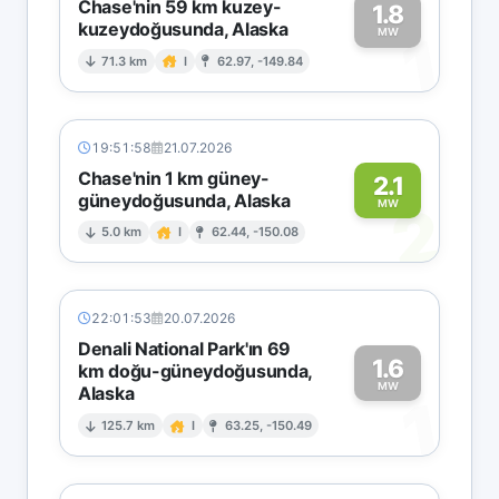
Chase'nin 59 km kuzey-
1.8
kuzeydoğusunda, Alaska
1
MW
71.3 km
I
62.97, -149.84
19:51:58
21.07.2026
Chase'nin 1 km güney-
2.1
güneydoğusunda, Alaska
2
MW
5.0 km
I
62.44, -150.08
22:01:53
20.07.2026
Denali National Park'ın 69
1.6
km doğu-güneydoğusunda,
MW
Alaska
1
125.7 km
I
63.25, -150.49