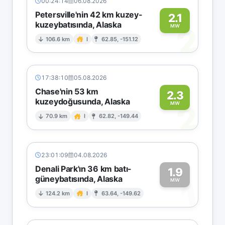
00:24:14
06.08.2026
Petersville'nin 42 km kuzey-
2.1
kuzeybatısında, Alaska
2
MW
106.6 km
I
62.85, -151.12
17:38:10
05.08.2026
Chase'nin 53 km
2.3
kuzeydoğusunda, Alaska
2
MW
70.9 km
I
62.82, -149.44
23:01:09
04.08.2026
Denali Park'ın 36 km batı-
1.9
güneybatısında, Alaska
1
MW
124.2 km
I
63.64, -149.62