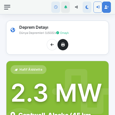
İnternet
bağlantınız
koptu!
Çevrimdışı
Deprem Detayı
moddasınız.
Dünya Depremleri (USGS)
•
Onaylı
Hafif Åiddette
2.3 MW