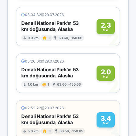
08:04:32
29.07.2026
Denali National Park'ın 53
2.3
km doğusunda, Alaska
2
MW
0.0 km
II
63.60, -150.66
05:26:00
29.07.2026
Denali National Park'ın 53
2.0
km doğusunda, Alaska
2
MW
1.0 km
I
63.60, -150.66
02:52:22
29.07.2026
Denali National Park'ın 53
3.4
km doğusunda, Alaska
3
MW
5.0 km
III
63.56, -150.65