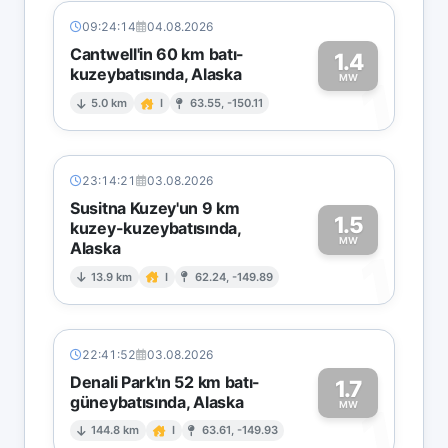
09:24:14
04.08.2026
Cantwell'in 60 km batı-
1.4
kuzeybatısında, Alaska
1
MW
5.0 km
I
63.55, -150.11
23:14:21
03.08.2026
Susitna Kuzey'un 9 km
1.5
kuzey-kuzeybatısında,
MW
Alaska
1
13.9 km
I
62.24, -149.89
22:41:52
03.08.2026
Denali Park'ın 52 km batı-
1.7
güneybatısında, Alaska
1
MW
144.8 km
I
63.61, -149.93