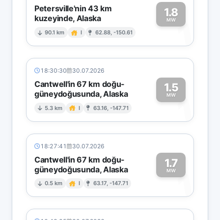
Petersville'nin 43 km
1.8
kuzeyinde, Alaska
1
MW
90.1 km
I
62.88, -150.61
18:30:30
30.07.2026
Cantwell'in 67 km doğu-
1.5
güneydoğusunda, Alaska
1
MW
5.3 km
I
63.16, -147.71
18:27:41
30.07.2026
Cantwell'in 67 km doğu-
1.7
güneydoğusunda, Alaska
1
MW
0.5 km
I
63.17, -147.71