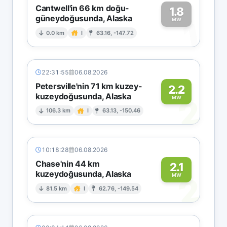
Cantwell'in 66 km doğu-
1.8
güneydoğusunda, Alaska
1
MW
0.0 km
I
63.16, -147.72
22:31:55
06.08.2026
Petersville'nin 71 km kuzey-
2.2
kuzeydoğusunda, Alaska
2
MW
106.3 km
I
63.13, -150.46
10:18:28
06.08.2026
Chase'nin 44 km
2.1
kuzeydoğusunda, Alaska
2
MW
81.5 km
I
62.76, -149.54