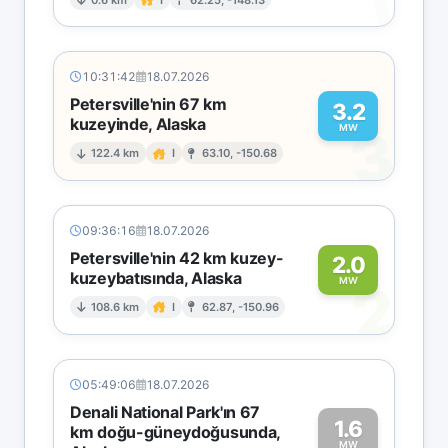
1
10:31:42
18.07.2026
Petersville'nin 67 km
3.2
kuzeyinde, Alaska
3
MW
122.4 km
I
63.10, -150.68
09:36:16
18.07.2026
Petersville'nin 42 km kuzey-
2.0
kuzeybatısında, Alaska
2
MW
108.6 km
I
62.87, -150.96
05:49:06
18.07.2026
Denali National Park'ın 67
1.6
km doğu-güneydoğusunda,
MW