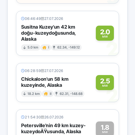
06:46:49
27.07.2026
Susitna Kuzey'un 42 km
2.0
doğu-kuzeydoğusunda,
MW
Alaska
2
5.0 km
I
62.34, -149.12
06:28:59
27.07.2026
Chickaloon'un 58 km
2.5
kuzeyinde, Alaska
2
MW
18.2 km
II
62.31, -148.68
21:54:30
26.07.2026
Petersville'nin 49 km kuzey-
1.8
kuzeydoÄŸusunda, Alaska
MW