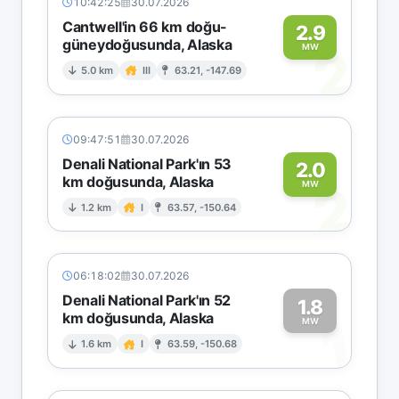
10:42:25
30.07.2026
Cantwell'in 66 km doğu-
2.9
güneydoğusunda, Alaska
2
MW
5.0 km
III
63.21, -147.69
09:47:51
30.07.2026
Denali National Park'ın 53
2.0
km doğusunda, Alaska
2
MW
1.2 km
I
63.57, -150.64
06:18:02
30.07.2026
Denali National Park'ın 52
1.8
km doğusunda, Alaska
1
MW
1.6 km
I
63.59, -150.68