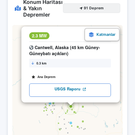
Konum Haritası
& Yakın
91 Deprem
Depremler
×
2.3 MW
13.04 04:05
Cantwell, Alaska (45 km Güney-
Güneybatı açıkları)
0.3 km
Ana Deprem
USGS Raporu