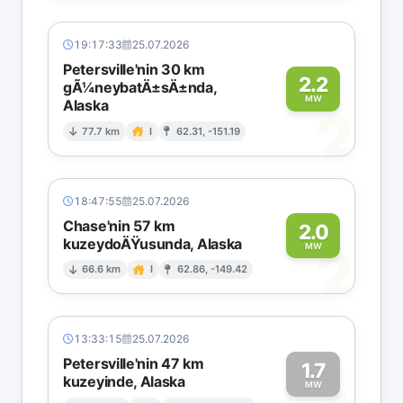
19:17:33
25.07.2026
Petersville'nin 30 km
2.2
gÃ¼neybatÄ±sÄ±nda,
MW
Alaska
2
77.7 km
I
62.31, -151.19
18:47:55
25.07.2026
Chase'nin 57 km
2.0
kuzeydoÄŸusunda, Alaska
2
MW
66.6 km
I
62.86, -149.42
13:33:15
25.07.2026
Petersville'nin 47 km
1.7
kuzeyinde, Alaska
MW