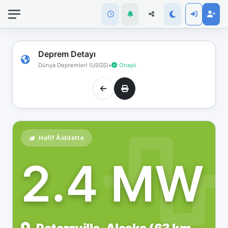
İnternet
bağlantınız
koptu!
Çevrimdışı
Deprem Detayı
moddasınız.
Dünya Depremleri (USGS)
•
Onaylı
Hafif Åiddette
2.4 MW