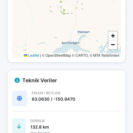
+
−
Leaflet
|
© OpenStreetMap © CARTO, © MTA Yerbilimleri
Teknik Veriler
ENLEM / BOYLAM
63.0630 / -150.9470
DERINLIK
132.8 km
Orta Derinlik