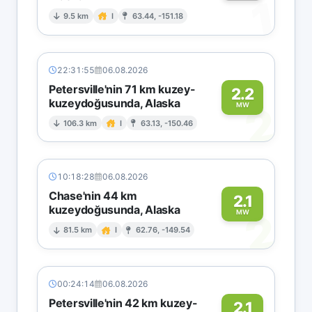
1
9.5 km
I
63.44, -151.18
22:31:55
06.08.2026
Petersville'nin 71 km kuzey-
2.2
kuzeydoğusunda, Alaska
2
MW
106.3 km
I
63.13, -150.46
10:18:28
06.08.2026
Chase'nin 44 km
2.1
kuzeydoğusunda, Alaska
2
MW
81.5 km
I
62.76, -149.54
00:24:14
06.08.2026
Petersville'nin 42 km kuzey-
2.1