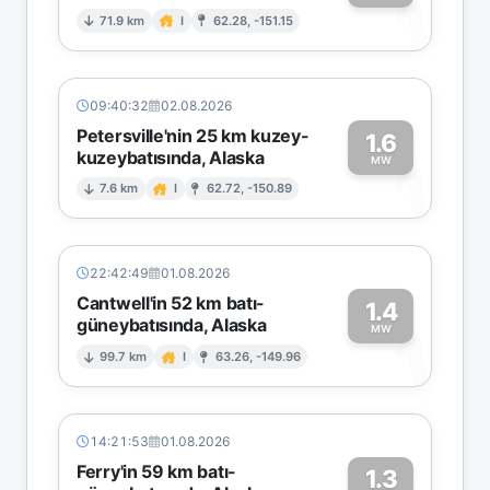
1
71.9 km
I
62.28, -151.15
09:40:32
02.08.2026
Petersville'nin 25 km kuzey-
1.6
kuzeybatısında, Alaska
1
MW
7.6 km
I
62.72, -150.89
22:42:49
01.08.2026
Cantwell'in 52 km batı-
1.4
güneybatısında, Alaska
1
MW
99.7 km
I
63.26, -149.96
14:21:53
01.08.2026
Ferry'in 59 km batı-
1.3