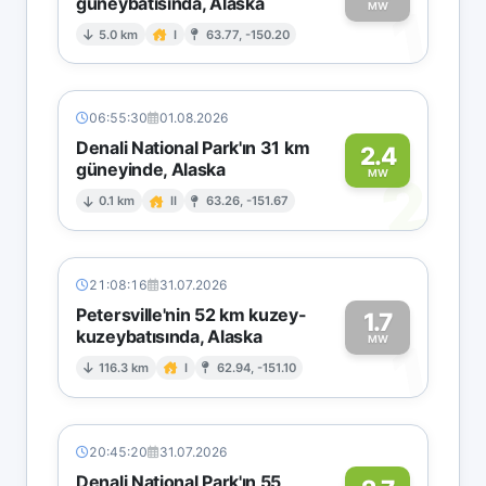
güneybatısında, Alaska
1
MW
5.0 km
I
63.77, -150.20
06:55:30
01.08.2026
Denali National Park'ın 31 km
2.4
güneyinde, Alaska
2
MW
0.1 km
II
63.26, -151.67
21:08:16
31.07.2026
Petersville'nin 52 km kuzey-
1.7
kuzeybatısında, Alaska
1
MW
116.3 km
I
62.94, -151.10
20:45:20
31.07.2026
Denali National Park'ın 55