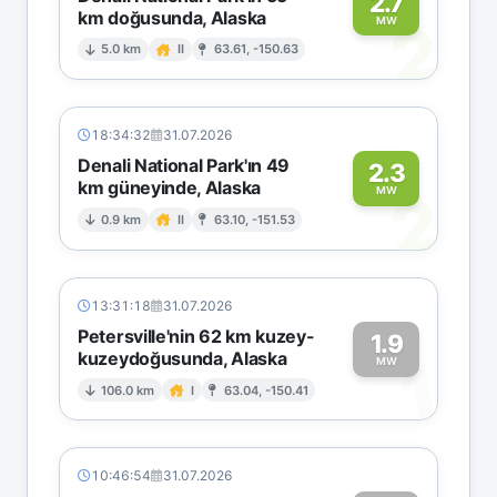
2.7
km doğusunda, Alaska
2
MW
5.0 km
II
63.61, -150.63
18:34:32
31.07.2026
Denali National Park'ın 49
2.3
km güneyinde, Alaska
2
MW
0.9 km
II
63.10, -151.53
13:31:18
31.07.2026
Petersville'nin 62 km kuzey-
1.9
kuzeydoğusunda, Alaska
1
MW
106.0 km
I
63.04, -150.41
10:46:54
31.07.2026