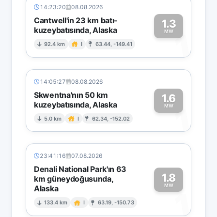
14:23:20
08.08.2026
Cantwell'in 23 km batı-
1.3
kuzeybatısında, Alaska
1
MW
92.4 km
I
63.44, -149.41
14:05:27
08.08.2026
Skwentna'nın 50 km
1.6
kuzeybatısında, Alaska
1
MW
5.0 km
I
62.34, -152.02
23:41:16
07.08.2026
Denali National Park'ın 63
1.8
km güneydoğusunda,
MW
Alaska
1
133.4 km
I
63.19, -150.73