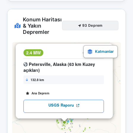
Konum Haritası
& Yakın
93 Deprem
Depremler
×
2.4 MW
20.04 12:56
Petersville, Alaska (63 km Kuzey
açıkları)
132.8 km
Ana Deprem
USGS Raporu