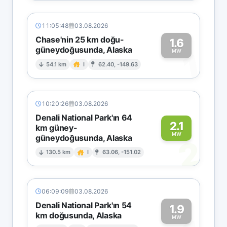
11:05:48
03.08.2026
Chase'nin 25 km doğu-
1.6
güneydoğusunda, Alaska
1
MW
54.1 km
I
62.40, -149.63
10:20:26
03.08.2026
Denali National Park'ın 64
2.1
km güney-
MW
güneydoğusunda, Alaska
2
130.5 km
I
63.06, -151.02
06:09:09
03.08.2026
Denali National Park'ın 54
1.9
km doğusunda, Alaska
MW