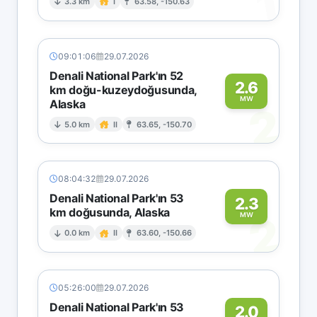
1
3.3 km
I
63.58, -150.63
09:01:06
29.07.2026
Denali National Park'ın 52
2.6
km doğu-kuzeydoğusunda,
MW
Alaska
2
5.0 km
II
63.65, -150.70
08:04:32
29.07.2026
Denali National Park'ın 53
2.3
km doğusunda, Alaska
2
MW
0.0 km
II
63.60, -150.66
05:26:00
29.07.2026
Denali National Park'ın 53
2.0