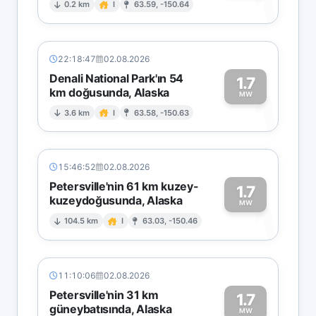
1
0.2 km
I
63.59, -150.64
22:18:47
02.08.2026
Denali National Park'ın 54
1.7
km doğusunda, Alaska
1
MW
3.6 km
I
63.58, -150.63
15:46:52
02.08.2026
Petersville'nin 61 km kuzey-
1.7
kuzeydoğusunda, Alaska
1
MW
104.5 km
I
63.03, -150.46
11:10:06
02.08.2026
Petersville'nin 31 km
1.7
güneybatısında, Alaska
MW