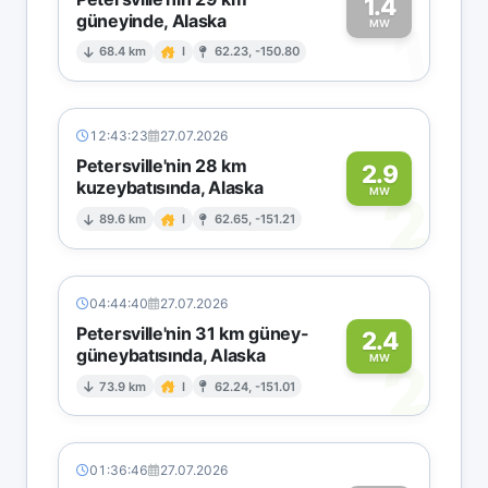
1.4
güneyinde, Alaska
1
MW
68.4 km
I
62.23, -150.80
12:43:23
27.07.2026
Petersville'nin 28 km
2.9
kuzeybatısında, Alaska
2
MW
89.6 km
I
62.65, -151.21
04:44:40
27.07.2026
Petersville'nin 31 km güney-
2.4
güneybatısında, Alaska
2
MW
73.9 km
I
62.24, -151.01
01:36:46
27.07.2026