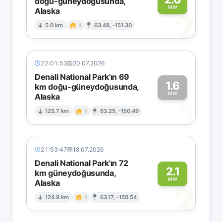
doğu-güneydoğusunda,
MW
Alaska
2
5.0 km
I
63.48, -151.30
22:01:53
20.07.2026
Denali National Park'ın 69
1.6
km doğu-güneydoğusunda,
MW
Alaska
1
125.7 km
I
63.25, -150.49
21:53:47
18.07.2026
Denali National Park'ın 72
2.1
km güneydoğusunda,
MW
Alaska
2
124.8 km
I
63.17, -150.54