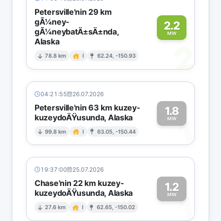
Petersville'nin 29 km
gÃ¼ney-
2.2
gÃ¼neybatÄ±sÄ±nda,
MW
Alaska
2
78.8 km
I
62.24, -150.93
04:21:55
26.07.2026
Petersville'nin 63 km kuzey-
1.8
kuzeydoÄŸusunda, Alaska
1
MW
99.8 km
I
63.05, -150.44
19:37:00
25.07.2026
Chase'nin 22 km kuzey-
1.2
kuzeydoÄŸusunda, Alaska
1
MW
27.6 km
I
62.65, -150.02