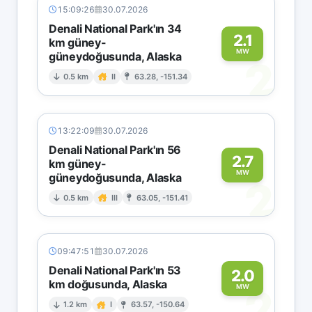
15:09:26
30.07.2026
Denali National Park'ın 34
2.1
km güney-
MW
güneydoğusunda, Alaska
2
0.5 km
II
63.28, -151.34
13:22:09
30.07.2026
Denali National Park'ın 56
2.7
km güney-
MW
güneydoğusunda, Alaska
2
0.5 km
III
63.05, -151.41
09:47:51
30.07.2026
Denali National Park'ın 53
2.0
km doğusunda, Alaska
2
MW
1.2 km
I
63.57, -150.64