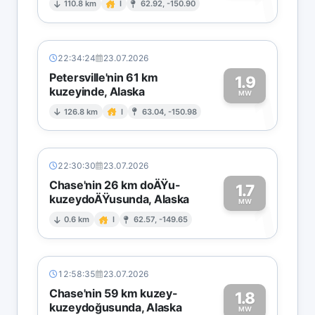
1
110.8 km
I
62.92, -150.90
22:34:24
23.07.2026
Petersville'nin 61 km
1.9
kuzeyinde, Alaska
1
MW
126.8 km
I
63.04, -150.98
22:30:30
23.07.2026
Chase'nin 26 km doÄŸu-
1.7
kuzeydoÄŸusunda, Alaska
1
MW
0.6 km
I
62.57, -149.65
12:58:35
23.07.2026
Chase'nin 59 km kuzey-
1.8
kuzeydoğusunda, Alaska
MW