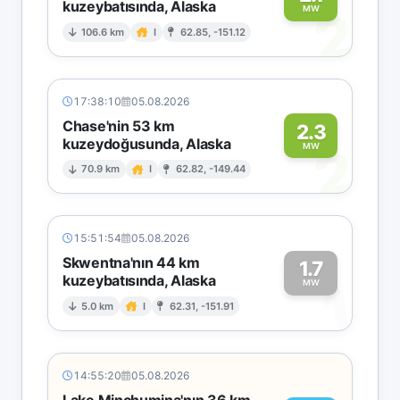
kuzeybatısında, Alaska
2
MW
106.6 km
I
62.85, -151.12
17:38:10
05.08.2026
Chase'nin 53 km
2.3
kuzeydoğusunda, Alaska
2
MW
70.9 km
I
62.82, -149.44
15:51:54
05.08.2026
Skwentna'nın 44 km
1.7
kuzeybatısında, Alaska
1
MW
5.0 km
I
62.31, -151.91
14:55:20
05.08.2026
Lake Minchumina'nın 36 km