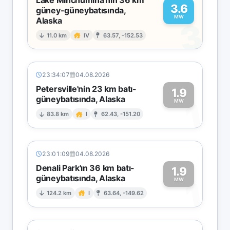
3.6
güney-güneybatısında,
MW
Alaska
3
11.0 km
IV
63.57, -152.53
23:34:07
04.08.2026
Petersville'nin 23 km batı-
1.9
güneybatısında, Alaska
1
MW
83.8 km
I
62.43, -151.20
23:01:09
04.08.2026
Denali Park'ın 36 km batı-
1.9
güneybatısında, Alaska
1
MW
124.2 km
I
63.64, -149.62