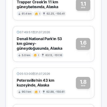
Trapper Creek'in 11 km
1.1
güneybatısında, Alaska
1
MW
61.4 km
I
62.25, -150.41
07:49:51
31.07.2026
Denali National Park'ın 53
1.6
km güney-
MW
güneydoğusunda, Alaska
1
5.0 km
I
63.13, -151.16
05:53:00
31.07.2026
Petersville'nin 43 km
1.8
kuzeyinde, Alaska
1
MW
90.1 km
I
62.88, -150.61