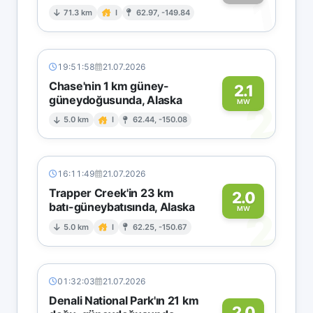
1
71.3 km
I
62.97, -149.84
19:51:58
21.07.2026
Chase'nin 1 km güney-
2.1
güneydoğusunda, Alaska
2
MW
5.0 km
I
62.44, -150.08
16:11:49
21.07.2026
Trapper Creek'in 23 km
2.0
batı-güneybatısında, Alaska
2
MW
5.0 km
I
62.25, -150.67
01:32:03
21.07.2026
Denali National Park'ın 21 km
2.0