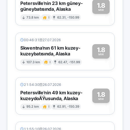
Petersville'nin 23 km güney-
1.8
güneybatısında, Alaska
1
MW
73.8 km
I
62.31, -150.99
00:46:31
27.07.2026
Skwentna'nın 61 km kuzey-
1.8
kuzeybatısında, Alaska
1
MW
107.3 km
I
62.47, -151.99
21:54:30
26.07.2026
Petersville'nin 49 km kuzey-
1.8
kuzeydoÄŸusunda, Alaska
1
MW
95.2 km
I
62.91, -150.39
11:55:10
26.07.2026