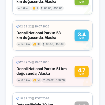
km doğusunda, Alaska
2
MW
1.0 km
I
63.60, -150.66
02:52:22
29.07.2026
Denali National Park'ın 53
3.4
km doğusunda, Alaska
3
MW
5.0 km
III
63.56, -150.65
02:49:24
29.07.2026
Denali National Park'ın 51 km
4.7
doğusunda, Alaska
4
MW
0.0 km
VI
63.62, -150.70
18:32:23
27.07.2026
Petersville'nin 29 km