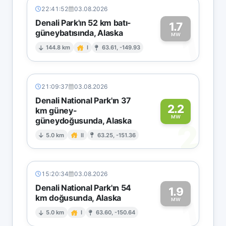
22:41:52
03.08.2026
Denali Park'ın 52 km batı-
1.7
güneybatısında, Alaska
1
MW
144.8 km
I
63.61, -149.93
21:09:37
03.08.2026
Denali National Park'ın 37
2.2
km güney-
MW
güneydoğusunda, Alaska
2
5.0 km
II
63.25, -151.36
15:20:34
03.08.2026
Denali National Park'ın 54
1.9
km doğusunda, Alaska
1
MW
5.0 km
I
63.60, -150.64