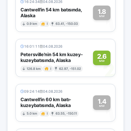
16:24:34
04.08.2026
Cantwell'in 54 km batısında,
1.8
Alaska
1
MW
0.9 km
I
63.41, -150.03
16:01:11
04.08.2026
Petersville'nin 54 km kuzey-
2.6
kuzeybatısında, Alaska
2
MW
126.8 km
I
62.97, -151.02
09:24:14
04.08.2026
Cantwell'in 60 km batı-
1.4
kuzeybatısında, Alaska
1
MW
5.0 km
I
63.55, -150.11