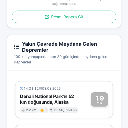
sağlanmaktadır.
Resmi Rapora Git
Yakın Çevrede Meydana Gelen
Depremler
100 km yarıçapında, son 30 gün içinde meydana gelen
depremler
14:31:12
08.08.2026
Denali National Park'ın 52
1.9
km doğusunda, Alaska
1
MW
2.2 km
I
63.56, -150.66