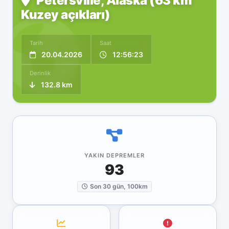
Petersville, Alaska (63 km
Kuzey açıkları)
Tarih
Saat
20.04.2026
12:56:23
Derinlik
132.8 km
YAKIN DEPREMLER
93
Son 30 gün, 100km