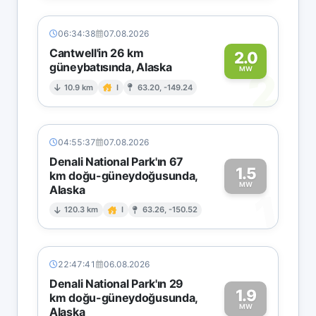
06:34:38
07.08.2026
Cantwell'in 26 km
2.0
güneybatısında, Alaska
2
MW
10.9 km
I
63.20, -149.24
04:55:37
07.08.2026
Denali National Park'ın 67
1.5
km doğu-güneydoğusunda,
MW
Alaska
1
120.3 km
I
63.26, -150.52
22:47:41
06.08.2026
Denali National Park'ın 29
1.9
km doğu-güneydoğusunda,
MW
Alaska