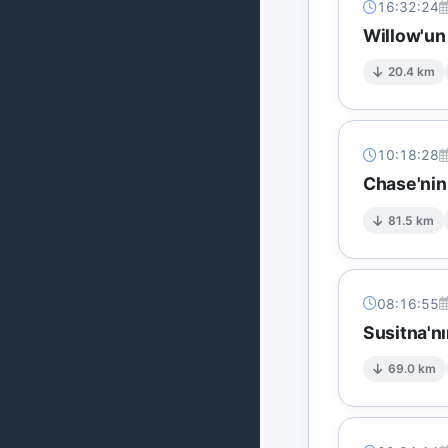
16:32:24
Willow'un
20.4 km
10:18:28
Chase'nin
81.5 km
08:16:55
Susitna'n
69.0 km