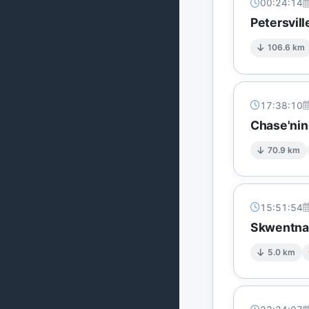
00:24:14
Petersvil
106.6 km
17:38:10
Chase'nin
70.9 km
15:51:54
Skwentna'
5.0 km