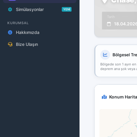
Simülasyonlar
YENİ
Tarih
KURUMSAL
18.04.202
Hakkımızda
Bize Ulaşın
Bölgesel Tr
Bölgede son 1 ayın en
deprem ana şok veya art
Konum Harita