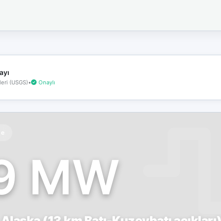
İnternet
bağlantınız
koptu!
Çevrimdışı
moddasınız.
ayı
eri (USGS)
•
Onaylı
te
.9 MW
Alaska (13 km Batı-Kuzeybatı açıkları