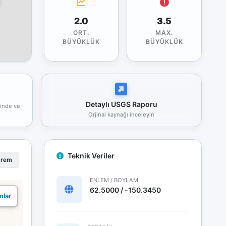
2.0
3.5
ORT.
MAX.
BÜYÜKLÜK
BÜYÜKLÜK
Detaylı USGS Raporu
rinde ve
Orjinal kaynağı inceleyin
Teknik Veriler
prem
ENLEM / BOYLAM
62.5000 / -150.3450