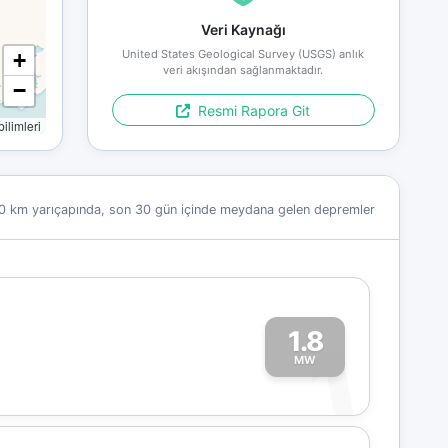
Veri Kaynağı
United States Geological Survey (USGS) anlık
+
veri akışından sağlanmaktadır.
−
Resmi Rapora Git
limleri
0 km yarıçapında, son 30 gün içinde meydana gelen depremler
1.8
1
MW