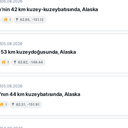
06.08.2026
le'nin 42 km kuzey-kuzeybatısında, Alaska
I
62.85, -151.12
05.08.2026
 53 km kuzeydoğusunda, Alaska
I
62.82, -149.44
05.08.2026
nın 44 km kuzeybatısında, Alaska
I
62.31, -151.91