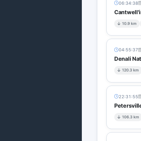
06:34:38
Cantwell'
10.9 km
04:55:37
Denali Na
120.3 km
22:31:55
Petersvil
106.3 km