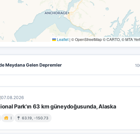
Leaflet
|
© OpenStreetMap © CARTO, © MTA Yerbi
de Meydana Gelen Depremler
10
07.08.2026
tional Park'ın 63 km güneydoğusunda, Alaska
I
63.19, -150.73