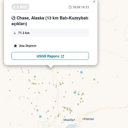
×
0.9 MW
18.04 14:13
Chase, Alaska (13 km Batı-Kuzeybatı
açıkları)
71.3 km
Ana Deprem
USGS Raporu