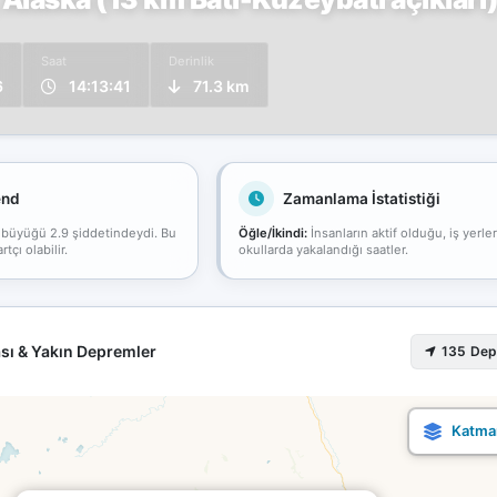
Saat
Derinlik
6
14:13:41
71.3 km
end
Zamanlama İstatistiği
 büyüğü 2.9 şiddetindeydi. Bu
Öğle/İkindi:
İnsanların aktif olduğu, iş yerle
çı olabilir.
okullarda yakalandığı saatler.
sı & Yakın Depremler
135 De