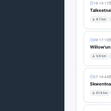
19:14:17
Talkeetna
8.7 km
09:17:10
Willow'un
0.6 km
07:19:44
Skwentna'
61.9 km