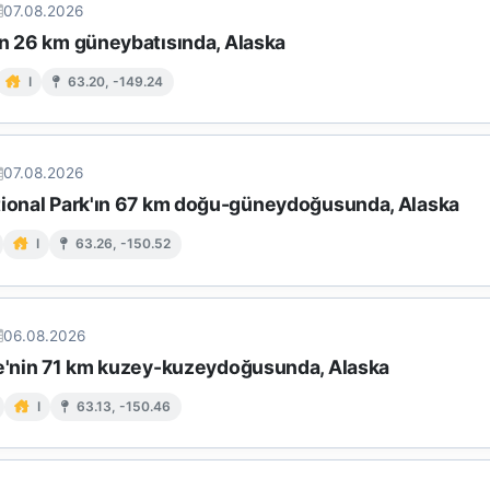
07.08.2026
in 26 km güneybatısında, Alaska
I
63.20, -149.24
07.08.2026
tional Park'ın 67 km doğu-güneydoğusunda, Alaska
I
63.26, -150.52
06.08.2026
le'nin 71 km kuzey-kuzeydoğusunda, Alaska
I
63.13, -150.46