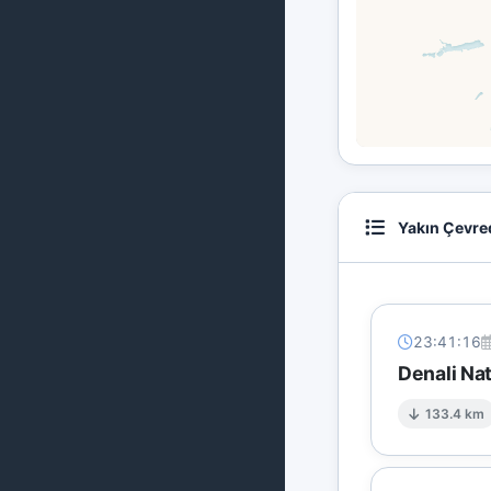
Yakın Çevre
23:41:16
Denali Na
133.4 km