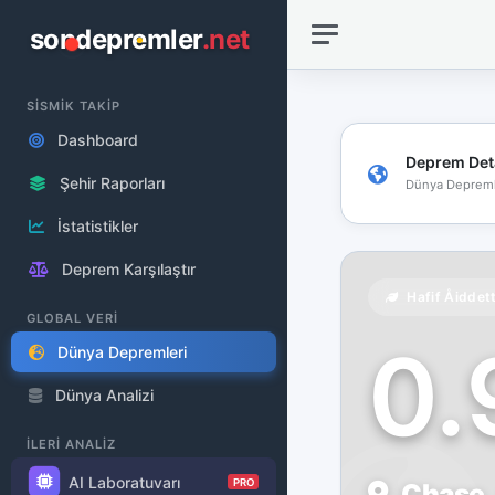
sondepremler
.net
SİSMİK TAKİP
Dashboard
Deprem Det
Şehir Raporları
Dünya Depreml
İstatistikler
Deprem Karşılaştır
Hafif Åiddet
GLOBAL VERİ
0
Dünya Depremleri
Dünya Analizi
İLERİ ANALİZ
AI Laboratuvarı
PRO
Chase, 