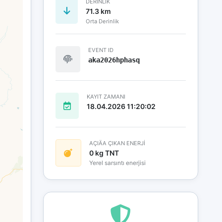
DERINLIK
71.3 km
Orta Derinlik
EVENT ID
aka2026hphasq
KAYIT ZAMANI
18.04.2026 11:20:02
AÇIÄA ÇIKAN ENERJİ
0 kg TNT
Yerel sarsıntı enerjisi