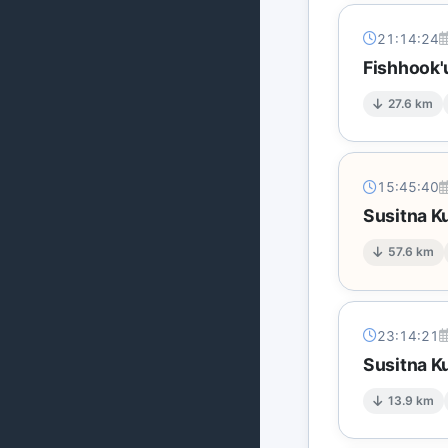
21:14:24
Fishhook'
27.6 km
15:45:40
Susitna K
57.6 km
23:14:21
Susitna K
13.9 km