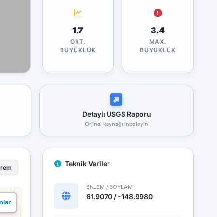
1.7
3.4
ORT.
MAX.
BÜYÜKLÜK
BÜYÜKLÜK
Detaylı USGS Raporu
Orjinal kaynağı inceleyin
Teknik Veriler
prem
ENLEM / BOYLAM
61.9070 / -148.9980