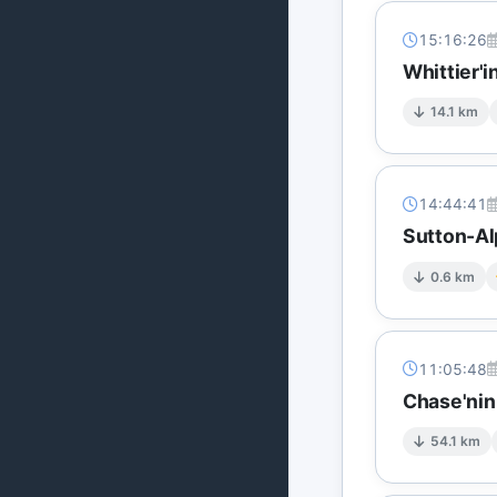
15:16:26
Whittier'
14.1 km
14:44:41
Sutton-Al
0.6 km
11:05:48
Chase'nin
54.1 km