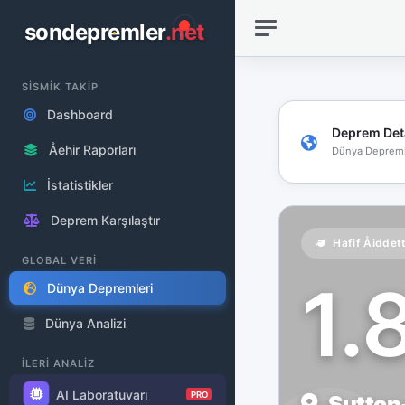
sondepremler
.net
SİSMİK TAKİP
Dashboard
Deprem Det
Åehir Raporları
Dünya Depreml
İstatistikler
Deprem Karşılaştır
Hafif Åiddet
GLOBAL VERİ
1.
Dünya Depremleri
Dünya Analizi
İLERİ ANALİZ
AI Laboratuvarı
PRO
Sutton-