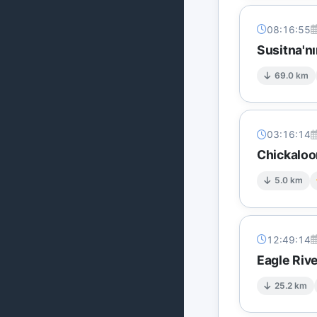
08:16:55
Susitna'n
69.0 km
03:16:14
Chickaloo
5.0 km
12:49:14
Eagle Riv
25.2 km