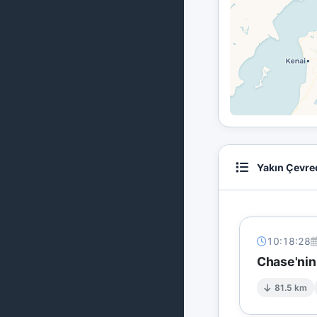
Yakın Çevre
10:18:28
Chase'nin
81.5 km