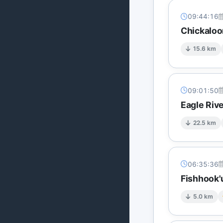
09:44:16
Chickaloo
15.6 km
09:01:50
Eagle Rive
22.5 km
06:35:36
Fishhook'
5.0 km