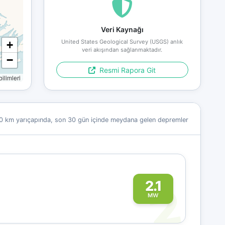
Veri Kaynağı
United States Geological Survey (USGS) anlık
+
veri akışından sağlanmaktadır.
−
Resmi Rapora Git
limleri
0 km yarıçapında, son 30 gün içinde meydana gelen depremler
2
2.1
MW