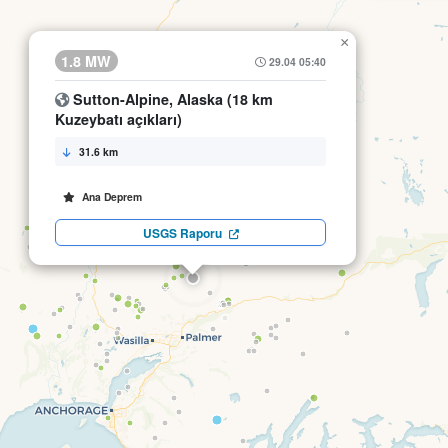
×
1.8 MW
29.04 05:40
Sutton-Alpine, Alaska (18 km
Kuzeybatı açıkları)
31.6 km
Ana Deprem
USGS Raporu