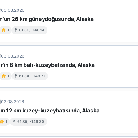
03.08.2026
n'un 26 km güneydoğusunda, Alaska
I
61.61, -148.14
03.08.2026
r'in 8 km batı-kuzeybatısında, Alaska
I
61.34, -149.71
02.08.2026
un 12 km kuzey-kuzeybatısında, Alaska
I
61.85, -149.30