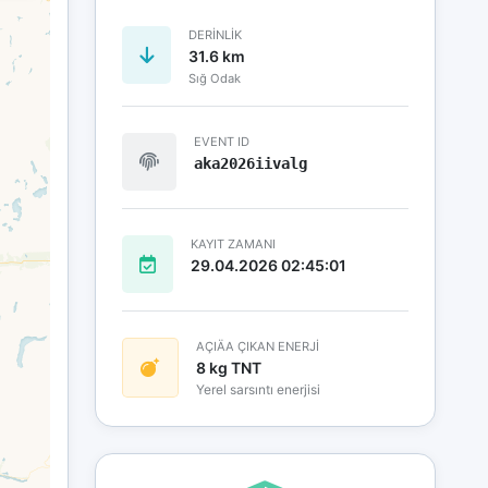
DERINLIK
31.6 km
Sığ Odak
EVENT ID
aka2026iivalg
KAYIT ZAMANI
29.04.2026 02:45:01
AÇIÄA ÇIKAN ENERJİ
8 kg TNT
Yerel sarsıntı enerjisi