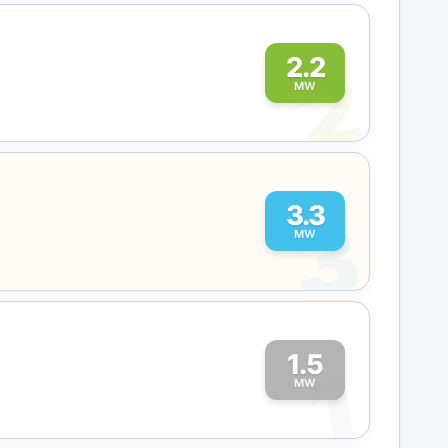
2
2.2
MW
3
3.3
MW
1.5
1
MW