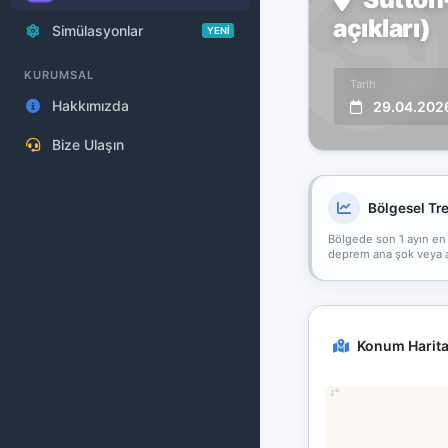
açıkları)
Simülasyonlar
YENİ
KURUMSAL
Tarih
Hakkımızda
29.04.202
Bize Ulaşın
Bölgesel Tr
Bölgede son 1 ayın en
deprem ana şok veya art
Konum Harita