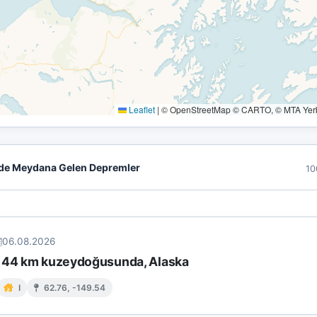
Leaflet
|
© OpenStreetMap © CARTO, © MTA Yerbi
de Meydana Gelen Depremler
10
06.08.2026
 44 km kuzeydoğusunda, Alaska
I
62.76, -149.54