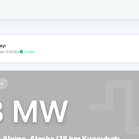
İnternet
bağlantınız
koptu!
Çevrimdışı
moddasınız.
ayı
eri (USGS)
•
Onaylı
te
8 MW
Alpine, Alaska (18 km Kuzeybatı