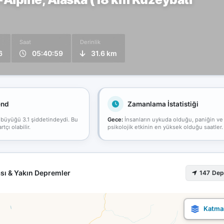
Saat
Derinlik
6
05:40:59
31.6 km
end
Zamanlama İstatistiği
 büyüğü 3.1 şiddetindeydi. Bu
Gece:
İnsanların uykuda olduğu, paniğin ve
çı olabilir.
psikolojik etkinin en yüksek olduğu saatler.
sı & Yakın Depremler
147 De