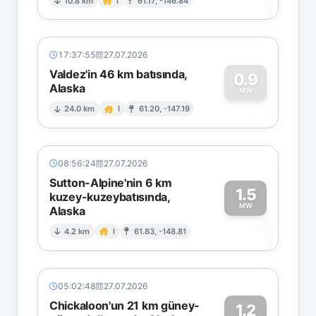
1
10.8 km
I
61.17, -146.84
17:37:55
27.07.2026
Valdez'in 46 km batısında,
0.9
Alaska
0
MW
24.0 km
I
61.20, -147.19
08:56:24
27.07.2026
Sutton-Alpine'nin 6 km
1.5
kuzey-kuzeybatısında,
MW
Alaska
1
4.2 km
I
61.83, -148.81
05:02:48
27.07.2026
Chickaloon'un 21 km güney-
1.2