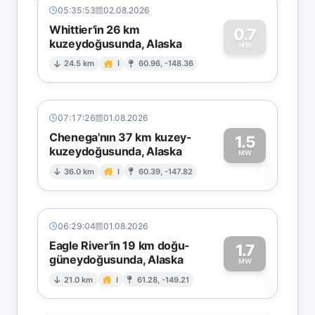
05:35:53
02.08.2026
Whittier'in 26 km
0.7
kuzeydoğusunda, Alaska
0
MW
24.5 km
I
60.96, -148.36
07:17:26
01.08.2026
Chenega'nın 37 km kuzey-
1.5
kuzeydoğusunda, Alaska
1
MW
36.0 km
I
60.39, -147.82
06:29:04
01.08.2026
Eagle River'in 19 km doğu-
1.7
güneydoğusunda, Alaska
1
MW
21.0 km
I
61.28, -149.21