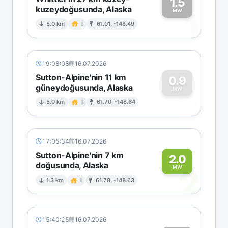
1.5
kuzeydoğusunda, Alaska
1
MW
5.0 km
I
61.01, -148.49
19:08:08
16.07.2026
Sutton-Alpine'nin 11 km
0.9
güneydoğusunda, Alaska
0
MW
5.0 km
I
61.70, -148.64
17:05:34
16.07.2026
Sutton-Alpine'nin 7 km
2.0
doğusunda, Alaska
2
MW
1.3 km
I
61.78, -148.63
15:40:25
16.07.2026