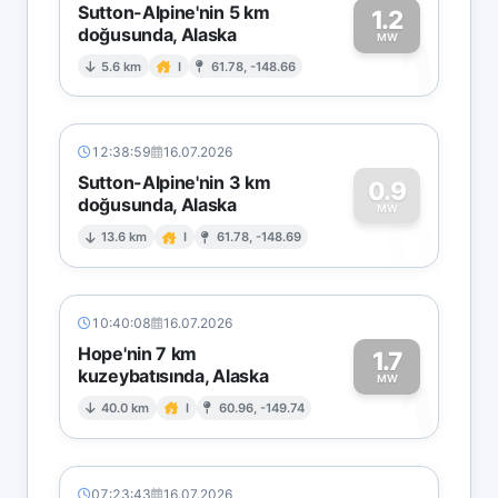
Sutton-Alpine'nin 5 km
1.2
doğusunda, Alaska
1
MW
5.6 km
I
61.78, -148.66
12:38:59
16.07.2026
Sutton-Alpine'nin 3 km
0.9
doğusunda, Alaska
0
MW
13.6 km
I
61.78, -148.69
10:40:08
16.07.2026
Hope'nin 7 km
1.7
kuzeybatısında, Alaska
1
MW
40.0 km
I
60.96, -149.74
07:23:43
16.07.2026