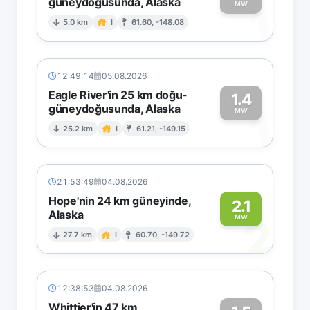
güneydoğusunda, Alaska
1
MW
5.0 km
I
61.60, -148.08
12:49:14
05.08.2026
Eagle River'in 25 km doğu-
1.4
güneydoğusunda, Alaska
1
MW
25.2 km
I
61.21, -149.15
21:53:49
04.08.2026
Hope'nin 24 km güneyinde,
2.1
Alaska
2
MW
27.7 km
I
60.70, -149.72
12:38:53
04.08.2026
Whittier'in 47 km