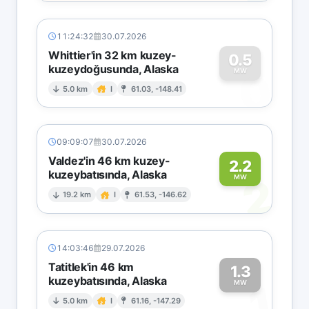
11:24:32
30.07.2026
Whittier'in 32 km kuzey-
0.5
kuzeydoğusunda, Alaska
0
MW
5.0 km
I
61.03, -148.41
09:09:07
30.07.2026
Valdez'in 46 km kuzey-
2.2
kuzeybatısında, Alaska
2
MW
19.2 km
I
61.53, -146.62
14:03:46
29.07.2026
Tatitlek'in 46 km
1.3
kuzeybatısında, Alaska
1
MW
5.0 km
I
61.16, -147.29