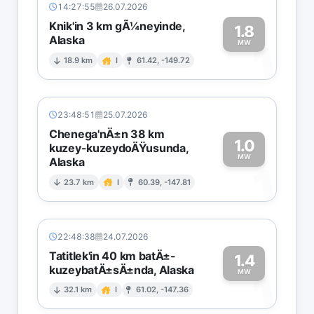
14:27:55
26.07.2026
Knik'in 3 km gÃ¼neyinde,
1.8
Alaska
1
MW
18.9 km
I
61.42, -149.72
23:48:51
25.07.2026
Chenega'nÄ±n 38 km
1.0
kuzey-kuzeydoÄŸusunda,
MW
Alaska
1
23.7 km
I
60.39, -147.81
22:48:38
24.07.2026
Tatitlek'in 40 km batÄ±-
1.4
kuzeybatÄ±sÄ±nda, Alaska
1
MW
32.1 km
I
61.02, -147.36