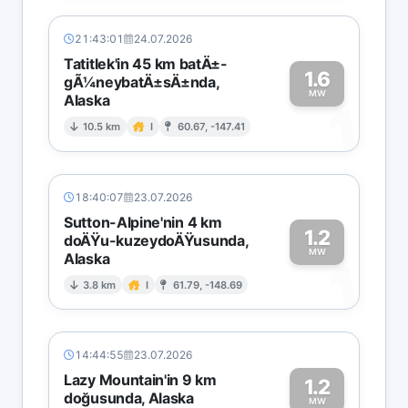
21:43:01
24.07.2026
Tatitlek'in 45 km batÄ±-
1.6
gÃ¼neybatÄ±sÄ±nda,
MW
Alaska
1
10.5 km
I
60.67, -147.41
18:40:07
23.07.2026
Sutton-Alpine'nin 4 km
1.2
doÄŸu-kuzeydoÄŸusunda,
MW
Alaska
1
3.8 km
I
61.79, -148.69
14:44:55
23.07.2026
Lazy Mountain'in 9 km
1.2
doğusunda, Alaska
MW