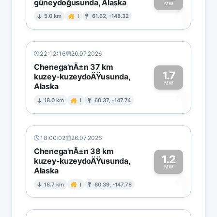
güneydoğusunda, Alaska
1
MW
5.0 km
I
61.62, -148.32
22:12:16
26.07.2026
Chenega'nÄ±n 37 km
1.7
kuzey-kuzeydoÄŸusunda,
MW
Alaska
1
18.0 km
I
60.37, -147.74
18:00:02
26.07.2026
Chenega'nÄ±n 38 km
1.2
kuzey-kuzeydoÄŸusunda,
MW
Alaska
1
18.7 km
I
60.39, -147.78