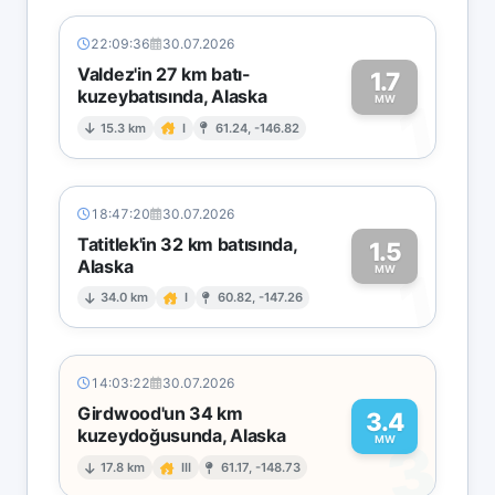
22:09:36
30.07.2026
Valdez'in 27 km batı-
1.7
kuzeybatısında, Alaska
1
MW
15.3 km
I
61.24, -146.82
18:47:20
30.07.2026
Tatitlek'in 32 km batısında,
1.5
Alaska
1
MW
34.0 km
I
60.82, -147.26
14:03:22
30.07.2026
Girdwood'un 34 km
3.4
kuzeydoğusunda, Alaska
3
MW
17.8 km
III
61.17, -148.73