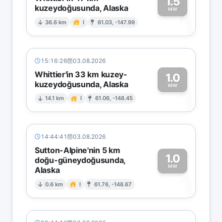
1.5
kuzeydoğusunda, Alaska
1
MW
36.6 km
I
61.03, -147.99
15:16:26
03.08.2026
Whittier'in 33 km kuzey-
1.0
kuzeydoğusunda, Alaska
1
MW
14.1 km
I
61.06, -148.45
14:44:41
03.08.2026
Sutton-Alpine'nin 5 km
1.0
doğu-güneydoğusunda,
MW
Alaska
1
0.6 km
I
61.76, -148.67