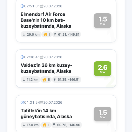
02:51:01
20.07.2026
Elmendorf Air Force
1.5
Base'nin 10 km batı-
MW
kuzeybatısında, Alaska
1
29.6 km
I
61.31, -149.81
02:06:41
20.07.2026
Valdez'in 26 km kuzey-
2.6
kuzeybatısında, Alaska
2
MW
11.2 km
II
61.35, -146.51
01:31:54
20.07.2026
Tatitlek'in 14 km
1.5
güneybatısında, Alaska
1
MW
17.0 km
I
60.78, -146.90