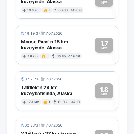
kuzeyinde, Alaska
1
MW
10.8 km
I
60.66, -149.39
18:19:37
17.07.2026
Moose Pass'ın 18 km
1.7
kuzeyinde, Alaska
1
MW
7.6 km
I
60.65, -149.39
07:21:30
17.07.2026
Tatitlek'in 29 km
1.8
kuzeybatısında, Alaska
1
MW
17.4 km
I
61.03, -147.10
02:33:34
17.07.2026
Whittier'in 27 km kuzey-