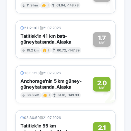
1
11.9 km
I
61.64, -148.78
21:21:01
21.07.2026
Tatitlek'in 41 km batı-
1.7
güneybatısında, Alaska
1
MW
19.2 km
I
60.72, -147.39
18:11:28
21.07.2026
Anchorage'nin 5 km güney-
2.0
güneybatısında, Alaska
2
MW
38.8 km
I
61.18, -149.93
03:30:50
21.07.2026
Tatitlek'in 55 km
2.1