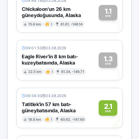
09:44:16
03.08.2026
Chickaloon'un 26 km
1.1
güneydoğusunda, Alaska
1
MW
15.6 km
I
61.61, -148.14
09:01:50
03.08.2026
Eagle River'in 8 km batı-
1.3
kuzeybatısında, Alaska
1
MW
22.5 km
I
61.34, -149.71
06:59:30
03.08.2026
Tatitlek'in 57 km batı-
2.1
güneybatısında, Alaska
2
MW
18.8 km
I
60.62, -147.60