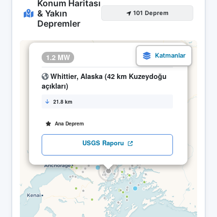
Konum Haritası
& Yakın
101 Deprem
Depremler
×
1.2 MW
20.04 20:30
Whittier, Alaska (42 km Kuzeydoğu
açıkları)
21.8 km
Ana Deprem
USGS Raporu