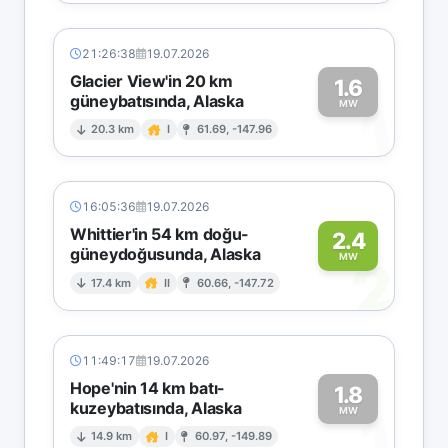
21:26:38
19.07.2026
Glacier View'in 20 km
1.6
güneybatısında, Alaska
1
MW
20.3 km
I
61.69, -147.96
16:05:36
19.07.2026
Whittier'in 54 km doğu-
2.4
güneydoğusunda, Alaska
2
MW
17.4 km
II
60.66, -147.72
11:49:17
19.07.2026
Hope'nin 14 km batı-
1.8
kuzeybatısında, Alaska
1
MW
14.9 km
I
60.97, -149.89