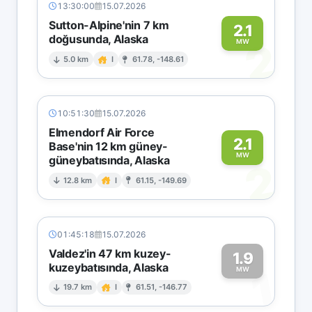
13:30:00
15.07.2026
Sutton-Alpine'nin 7 km
2.1
doğusunda, Alaska
2
MW
5.0 km
I
61.78, -148.61
10:51:30
15.07.2026
Elmendorf Air Force
2.1
Base'nin 12 km güney-
MW
güneybatısında, Alaska
2
12.8 km
I
61.15, -149.69
01:45:18
15.07.2026
Valdez'in 47 km kuzey-
1.9
kuzeybatısında, Alaska
1
MW
19.7 km
I
61.51, -146.77