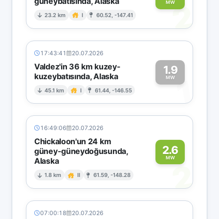
güneybatısında, Alaska
2
MW
23.2 km
I
60.52, -147.41
17:43:41
20.07.2026
Valdez'in 36 km kuzey-
1.9
kuzeybatısında, Alaska
1
MW
45.1 km
I
61.44, -146.55
16:49:06
20.07.2026
Chickaloon'un 24 km
2.6
güney-güneydoğusunda,
MW
Alaska
2
1.8 km
II
61.59, -148.28
07:00:18
20.07.2026