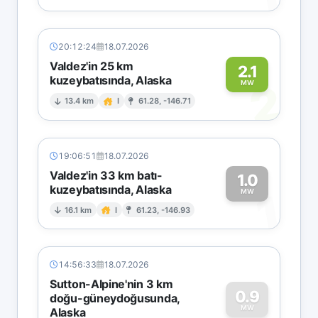
20:12:24
18.07.2026
Valdez'in 25 km
2.1
kuzeybatısında, Alaska
2
MW
13.4 km
I
61.28, -146.71
19:06:51
18.07.2026
Valdez'in 33 km batı-
1.0
kuzeybatısında, Alaska
1
MW
16.1 km
I
61.23, -146.93
14:56:33
18.07.2026
Sutton-Alpine'nin 3 km
0.9
doğu-güneydoğusunda,
MW
Alaska