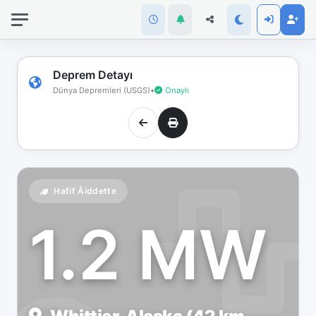
İnternet
bağlantınız
koptu!
Çevrimdışı
Deprem Detayı
moddasınız.
Dünya Depremleri (USGS)
•
Onaylı
Hafif Åiddette
1.2 MW