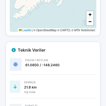
+
−
Leaflet
|
© OpenStreetMap © CARTO, © MTA Yerbilimleri
Teknik Veriler
ENLEM / BOYLAM
61.0850 / -148.2460
DERINLIK
21.8 km
Sığ Odak
EVENT ID