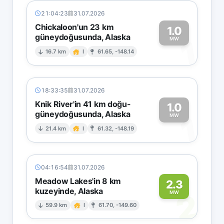
21:04:23
31.07.2026
Chickaloon'un 23 km
1.0
güneydoğusunda, Alaska
1
MW
16.7 km
I
61.65, -148.14
18:33:35
31.07.2026
Knik River'in 41 km doğu-
1.0
güneydoğusunda, Alaska
1
MW
21.4 km
I
61.32, -148.19
04:16:54
31.07.2026
Meadow Lakes'in 8 km
2.3
kuzeyinde, Alaska
2
MW
59.9 km
I
61.70, -149.60