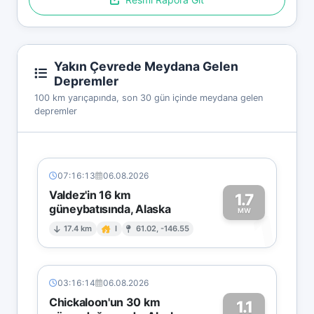
Yakın Çevrede Meydana Gelen
Depremler
100 km yarıçapında, son 30 gün içinde meydana gelen
depremler
07:16:13
06.08.2026
Valdez'in 16 km
1.7
güneybatısında, Alaska
1
MW
17.4 km
I
61.02, -146.55
03:16:14
06.08.2026
Chickaloon'un 30 km
1.1