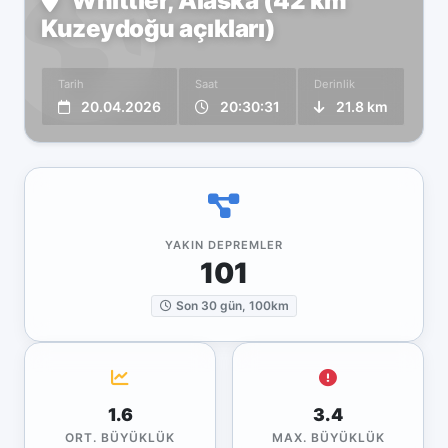
Whittier, Alaska (42 km
Kuzeydoğu açıkları)
Tarih
Saat
Derinlik
20.04.2026
20:30:31
21.8 km
YAKIN DEPREMLER
101
Son 30 gün, 100km
1.6
3.4
ORT. BÜYÜKLÜK
MAX. BÜYÜKLÜK