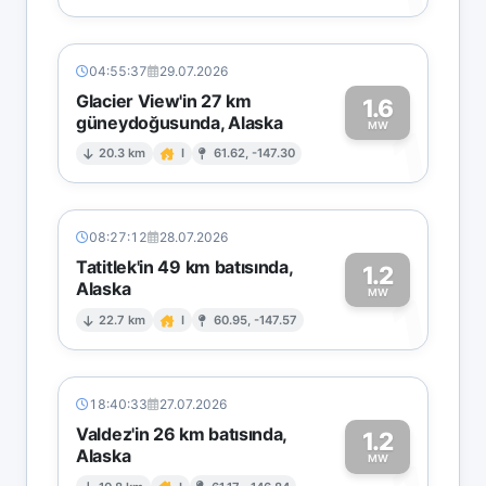
04:55:37
29.07.2026
Glacier View'in 27 km
1.6
güneydoğusunda, Alaska
1
MW
20.3 km
I
61.62, -147.30
08:27:12
28.07.2026
Tatitlek'in 49 km batısında,
1.2
Alaska
1
MW
22.7 km
I
60.95, -147.57
18:40:33
27.07.2026
Valdez'in 26 km batısında,
1.2
Alaska
MW