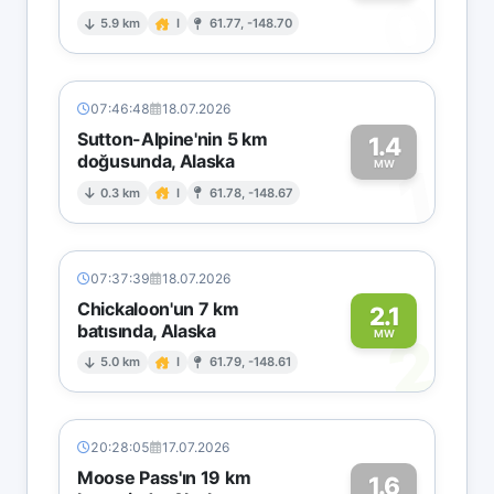
0
5.9 km
I
61.77, -148.70
07:46:48
18.07.2026
Sutton-Alpine'nin 5 km
1.4
doğusunda, Alaska
1
MW
0.3 km
I
61.78, -148.67
07:37:39
18.07.2026
Chickaloon'un 7 km
2.1
batısında, Alaska
2
MW
5.0 km
I
61.79, -148.61
20:28:05
17.07.2026
Moose Pass'ın 19 km
1.6