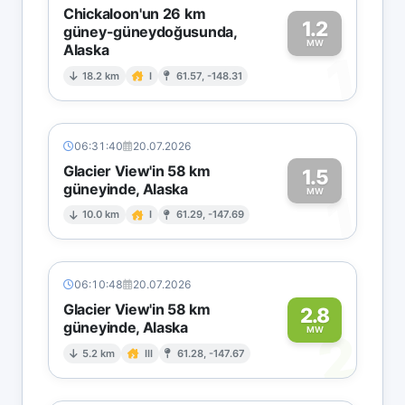
Chickaloon'un 26 km
1.2
güney-güneydoğusunda,
MW
Alaska
1
18.2 km
I
61.57, -148.31
06:31:40
20.07.2026
Glacier View'in 58 km
1.5
güneyinde, Alaska
1
MW
10.0 km
I
61.29, -147.69
06:10:48
20.07.2026
Glacier View'in 58 km
2.8
güneyinde, Alaska
2
MW
5.2 km
III
61.28, -147.67