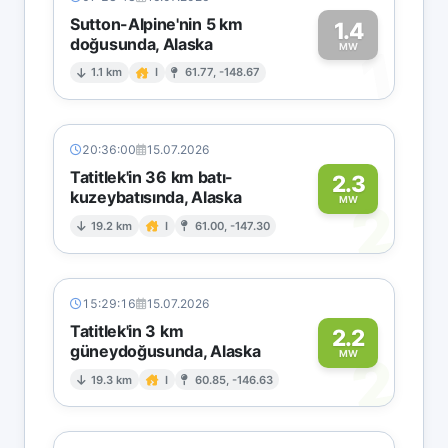
Sutton-Alpine'nin 5 km
1.4
doğusunda, Alaska
1
MW
1.1 km
I
61.77, -148.67
20:36:00
15.07.2026
Tatitlek'in 36 km batı-
2.3
kuzeybatısında, Alaska
2
MW
19.2 km
I
61.00, -147.30
15:29:16
15.07.2026
Tatitlek'in 3 km
2.2
güneydoğusunda, Alaska
2
MW
19.3 km
I
60.85, -146.63