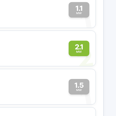
1.1
1
MW
2
2.1
MW
1.5
1
MW