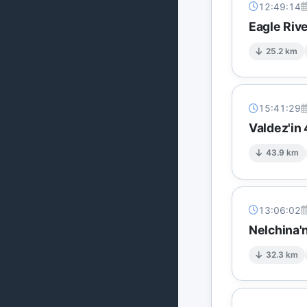
12:49:14
Eagle Riv
25.2 km
15:41:29
Valdez'in
43.9 km
13:06:02
Nelchina'
32.3 km