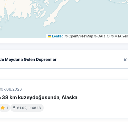
Leaflet
|
© OpenStreetMap © CARTO, © MTA Yerbi
de Meydana Gelen Depremler
10
07.08.2026
in 38 km kuzeydoğusunda, Alaska
I
61.02, -148.18