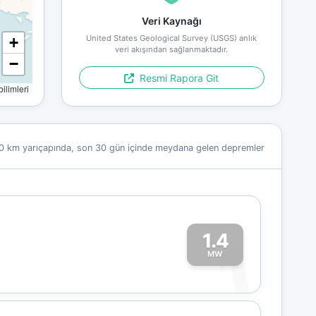
Veri Kaynağı
United States Geological Survey (USGS) anlık
+
veri akışından sağlanmaktadır.
−
Resmi Rapora Git
limleri
0 km yarıçapında, son 30 gün içinde meydana gelen depremler
1.4
1
MW