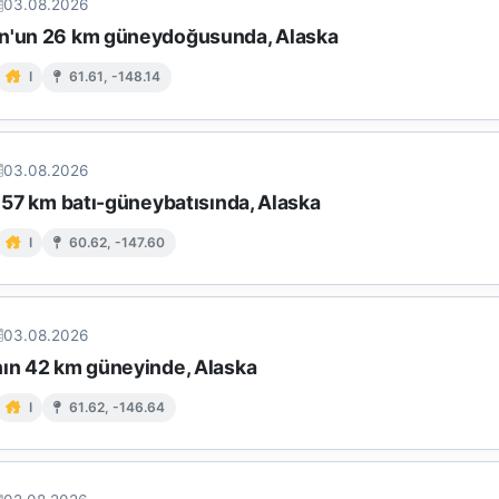
03.08.2026
n'un 26 km güneydoğusunda, Alaska
I
61.61, -148.14
03.08.2026
n 57 km batı-güneybatısında, Alaska
I
60.62, -147.60
03.08.2026
nın 42 km güneyinde, Alaska
I
61.62, -146.64