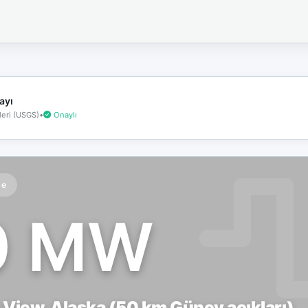
İnternet
bağlantınız
koptu!
Çevrimdışı
moddasınız.
ayı
eri (USGS)
•
Onaylı
te
0 MW
 View, Alaska (50 km Güney açıkları)