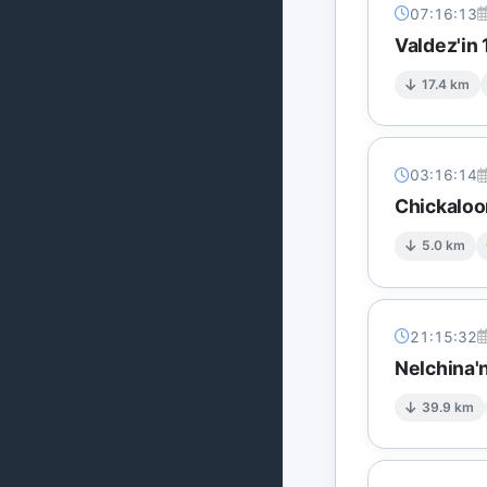
07:16:13
Valdez'in
17.4 km
03:16:14
Chickaloo
5.0 km
21:15:32
Nelchina'
39.9 km