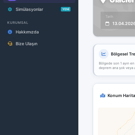
Simülasyonlar
YENİ
Tarih
KURUMSAL
13.04.202
Hakkımızda
Bize Ulaşın
Bölgesel Tr
Bölgede son 1 ayın en
deprem ana şok veya art
Konum Harita