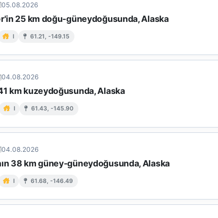
05.08.2026
er'in 25 km doğu-güneydoğusunda, Alaska
I
61.21, -149.15
04.08.2026
 41 km kuzeydoğusunda, Alaska
I
61.43, -145.90
04.08.2026
nın 38 km güney-güneydoğusunda, Alaska
I
61.68, -146.49