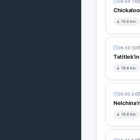
09:44:16
Chickaloo
15.6 km
06:59:30
Tatitlek'i
18.8 km
06:00:24
Nelchina'
19.8 km