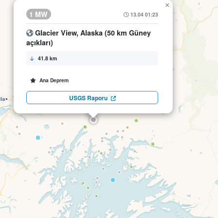
×
1 MW
13.04 01:23
Glacier View, Alaska (50 km Güney
açıkları)
41.8 km
Ana Deprem
USGS Raporu