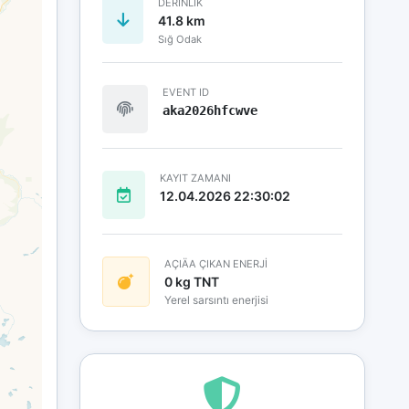
DERINLIK
41.8 km
Sığ Odak
EVENT ID
aka2026hfcwve
KAYIT ZAMANI
12.04.2026 22:30:02
AÇIÄA ÇIKAN ENERJİ
0 kg TNT
Yerel sarsıntı enerjisi