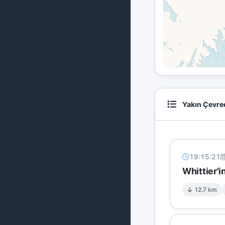
Yakın Çevre
19:15:21
Whittier'
12.7 km