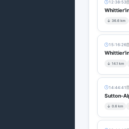
12:38:53
Whittier'
36.6 km
15:16:26
Whittier'
14.1 km
14:44:41
Sutton-Al
0.6 km