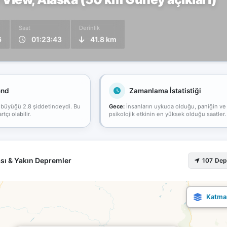
Saat
Derinlik
6
01:23:43
41.8 km
end
Zamanlama İstatistiği
 büyüğü 2.8 şiddetindeydi. Bu
Gece:
İnsanların uykuda olduğu, paniğin ve
çı olabilir.
psikolojik etkinin en yüksek olduğu saatler.
sı & Yakın Depremler
107 De