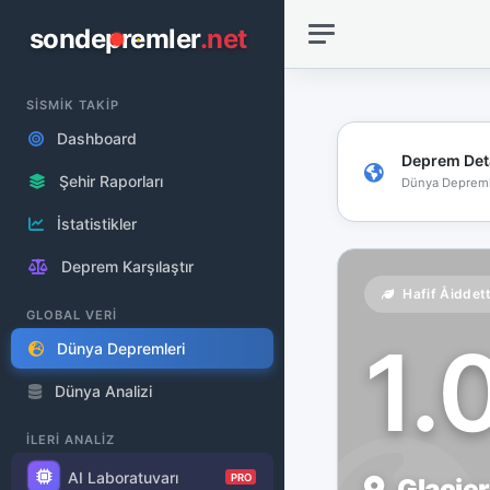
sondepremler
.net
SİSMİK TAKİP
Dashboard
Deprem Det
Şehir Raporları
Dünya Depreml
İstatistikler
Deprem Karşılaştır
Hafif Åiddet
GLOBAL VERİ
1.
Dünya Depremleri
Dünya Analizi
İLERİ ANALİZ
AI Laboratuvarı
PRO
Glacier