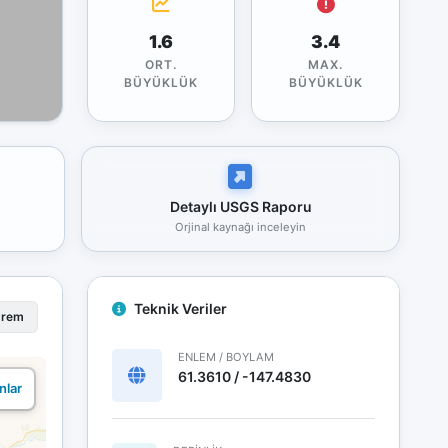
1.6
3.4
ORT.
MAX.
BÜYÜKLÜK
BÜYÜKLÜK
Detaylı USGS Raporu
Orjinal kaynağı inceleyin
Teknik Veriler
prem
ENLEM / BOYLAM
61.3610 / -147.4830