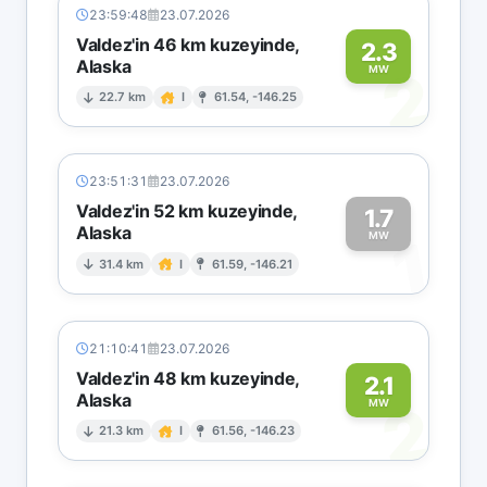
23:59:48
23.07.2026
Valdez'in 46 km kuzeyinde,
2.3
Alaska
2
MW
22.7 km
I
61.54, -146.25
23:51:31
23.07.2026
Valdez'in 52 km kuzeyinde,
1.7
Alaska
1
MW
31.4 km
I
61.59, -146.21
21:10:41
23.07.2026
Valdez'in 48 km kuzeyinde,
2.1
Alaska
2
MW
21.3 km
I
61.56, -146.23