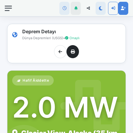
İnternet
bağlantınız
koptu!
Çevrimdışı
Deprem Detayı
moddasınız.
Dünya Depremleri (USGS)
•
Onaylı
Hafif Åiddette
2.0 MW