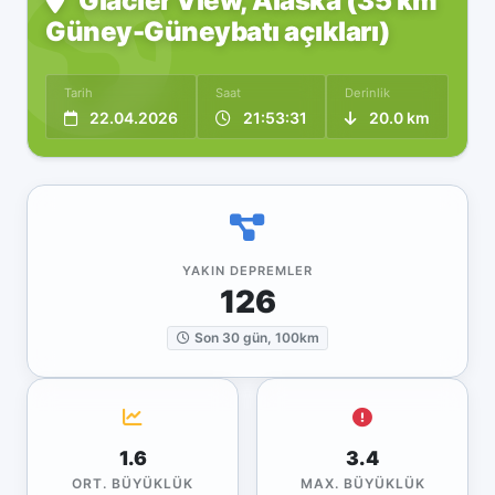
Glacier View, Alaska (35 km
Güney-Güneybatı açıkları)
Tarih
Saat
Derinlik
22.04.2026
21:53:31
20.0 km
YAKIN DEPREMLER
126
Son 30 gün, 100km
1.6
3.4
ORT. BÜYÜKLÜK
MAX. BÜYÜKLÜK