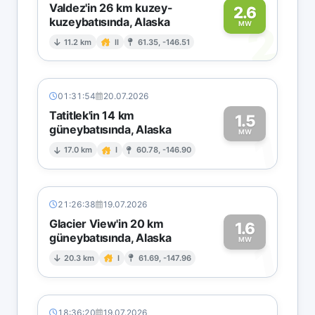
Valdez'in 26 km kuzey-
2.6
kuzeybatısında, Alaska
2
MW
11.2 km
II
61.35, -146.51
01:31:54
20.07.2026
Tatitlek'in 14 km
1.5
güneybatısında, Alaska
1
MW
17.0 km
I
60.78, -146.90
21:26:38
19.07.2026
Glacier View'in 20 km
1.6
güneybatısında, Alaska
1
MW
20.3 km
I
61.69, -147.96
18:36:20
19.07.2026