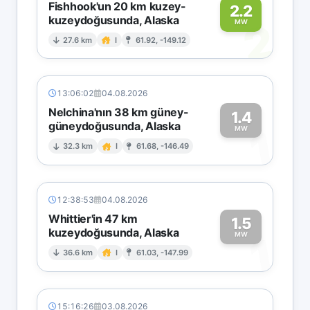
Fishhook'un 20 km kuzey-
2.2
kuzeydoğusunda, Alaska
2
MW
27.6 km
I
61.92, -149.12
13:06:02
04.08.2026
Nelchina'nın 38 km güney-
1.4
güneydoğusunda, Alaska
1
MW
32.3 km
I
61.68, -146.49
12:38:53
04.08.2026
Whittier'in 47 km
1.5
kuzeydoğusunda, Alaska
1
MW
36.6 km
I
61.03, -147.99
15:16:26
03.08.2026