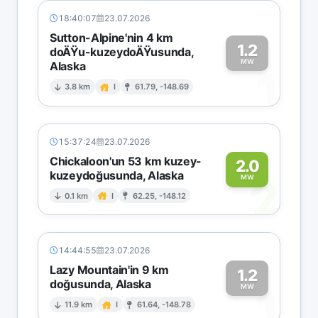
18:40:07
23.07.2026
Sutton-Alpine'nin 4 km
1.2
doÄŸu-kuzeydoÄŸusunda,
MW
Alaska
1
3.8 km
I
61.79, -148.69
15:37:24
23.07.2026
Chickaloon'un 53 km kuzey-
2.0
kuzeydoğusunda, Alaska
2
MW
0.1 km
I
62.25, -148.12
14:44:55
23.07.2026
Lazy Mountain'in 9 km
1.2
doğusunda, Alaska
1
MW
11.9 km
I
61.64, -148.78