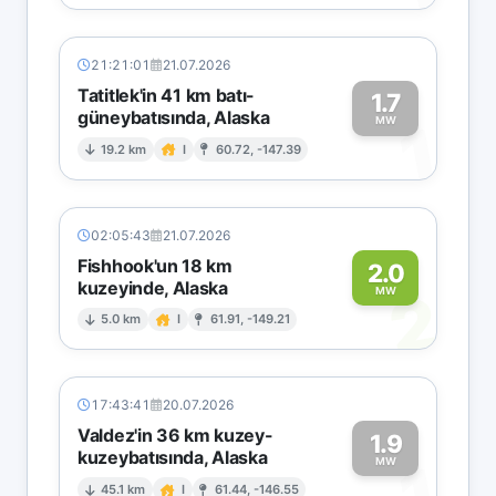
21:21:01
21.07.2026
Tatitlek'in 41 km batı-
1.7
güneybatısında, Alaska
1
MW
19.2 km
I
60.72, -147.39
02:05:43
21.07.2026
Fishhook'un 18 km
2.0
kuzeyinde, Alaska
2
MW
5.0 km
I
61.91, -149.21
17:43:41
20.07.2026
Valdez'in 36 km kuzey-
1.9
kuzeybatısında, Alaska
MW
45.1 km
I
61.44, -146.55