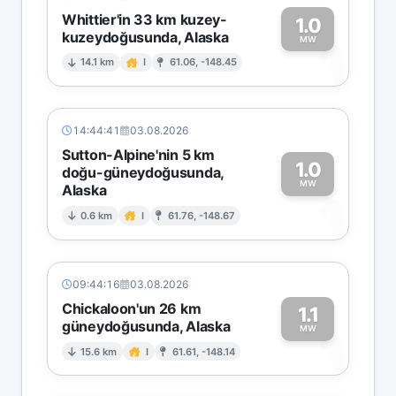
Whittier'in 33 km kuzey-
1.0
kuzeydoğusunda, Alaska
1
MW
14.1 km
I
61.06, -148.45
14:44:41
03.08.2026
Sutton-Alpine'nin 5 km
1.0
doğu-güneydoğusunda,
MW
Alaska
1
0.6 km
I
61.76, -148.67
09:44:16
03.08.2026
Chickaloon'un 26 km
1.1
güneydoğusunda, Alaska
1
MW
15.6 km
I
61.61, -148.14