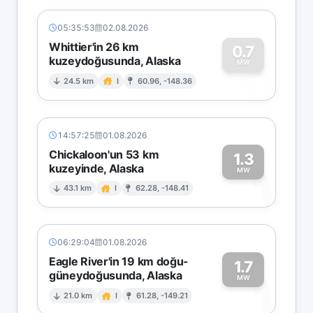
05:35:53
02.08.2026
Whittier'in 26 km
0.7
kuzeydoğusunda, Alaska
0
MW
24.5 km
I
60.96, -148.36
14:57:25
01.08.2026
Chickaloon'un 53 km
1.3
kuzeyinde, Alaska
1
MW
43.1 km
I
62.28, -148.41
06:29:04
01.08.2026
Eagle River'in 19 km doğu-
1.7
güneydoğusunda, Alaska
1
MW
21.0 km
I
61.28, -149.21