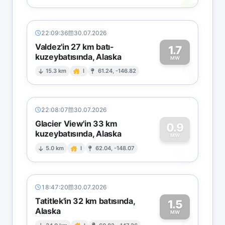
22:09:36
30.07.2026
Valdez'in 27 km batı-
1.7
kuzeybatısında, Alaska
1
MW
15.3 km
I
61.24, -146.82
22:08:07
30.07.2026
Glacier View'in 33 km
0.9
kuzeybatısında, Alaska
0
MW
5.0 km
I
62.04, -148.07
18:47:20
30.07.2026
Tatitlek'in 32 km batısında,
1.5
Alaska
MW