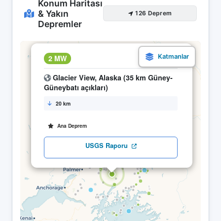
Konum Haritası
& Yakın
126 Deprem
Depremler
×
2 MW
22.04 21:53
Glacier View, Alaska (35 km Güney-
Güneybatı açıkları)
20 km
Ana Deprem
USGS Raporu