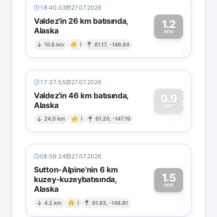
18:40:33
27.07.2026
Valdez'in 26 km batısında,
1.2
Alaska
1
MW
10.8 km
I
61.17, -146.84
17:37:55
27.07.2026
Valdez'in 46 km batısında,
0.9
Alaska
0
MW
24.0 km
I
61.20, -147.19
08:56:24
27.07.2026
Sutton-Alpine'nin 6 km
1.5
kuzey-kuzeybatısında,
MW
Alaska
1
4.2 km
I
61.83, -148.81