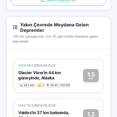
Yakın Çevrede Meydana Gelen
Depremler
100 km yarıçapında, son 30 gün içinde meydana gelen
depremler
02:49:53
09.08.2026
Glacier View'in 44 km
1.5
güneyinde, Alaska
1
MW
22.1 km
I
61.41, -147.60
02:18:26
09.08.2026
Valdez'in 37 km batısında,
1.2