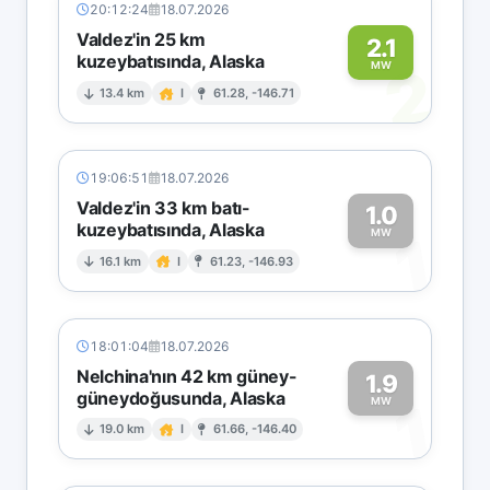
20:12:24
18.07.2026
Valdez'in 25 km
2.1
kuzeybatısında, Alaska
2
MW
13.4 km
I
61.28, -146.71
19:06:51
18.07.2026
Valdez'in 33 km batı-
1.0
kuzeybatısında, Alaska
1
MW
16.1 km
I
61.23, -146.93
18:01:04
18.07.2026
Nelchina'nın 42 km güney-
1.9
güneydoğusunda, Alaska
1
MW
19.0 km
I
61.66, -146.40