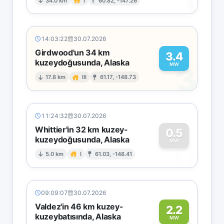
1
34.0 km
I
60.82, -147.26
14:03:22
30.07.2026
Girdwood'un 34 km
3.4
kuzeydoğusunda, Alaska
3
MW
17.8 km
III
61.17, -148.73
11:24:32
30.07.2026
Whittier'in 32 km kuzey-
0.5
kuzeydoğusunda, Alaska
0
MW
5.0 km
I
61.03, -148.41
09:09:07
30.07.2026
Valdez'in 46 km kuzey-
2.2
kuzeybatısında, Alaska
MW