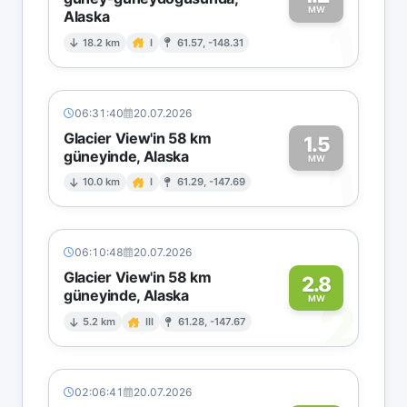
MW
Alaska
1
18.2 km
I
61.57, -148.31
06:31:40
20.07.2026
Glacier View'in 58 km
1.5
güneyinde, Alaska
1
MW
10.0 km
I
61.29, -147.69
06:10:48
20.07.2026
Glacier View'in 58 km
2.8
güneyinde, Alaska
2
MW
5.2 km
III
61.28, -147.67
02:06:41
20.07.2026