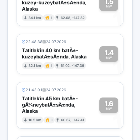
1.5
kuzey-kuzeybatÄ±sÄ±nda,
MW
Alaska
1
34.1 km
I
62.08, -147.82
22:48:38
24.07.2026
Tatitlek'in 40 km batÄ±-
1.4
kuzeybatÄ±sÄ±nda, Alaska
1
MW
32.1 km
I
61.02, -147.36
21:43:01
24.07.2026
Tatitlek'in 45 km batÄ±-
1.6
gÃ¼neybatÄ±sÄ±nda,
MW
Alaska
1
10.5 km
I
60.67, -147.41