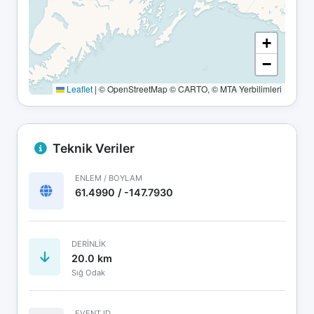
+
−
Leaflet
|
© OpenStreetMap © CARTO, © MTA Yerbilimleri
Teknik Veriler
ENLEM / BOYLAM
61.4990 / -147.7930
DERINLIK
20.0 km
Sığ Odak
EVENT ID