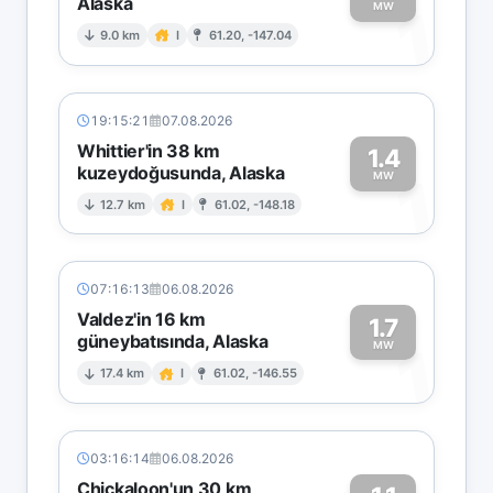
Alaska
1
MW
9.0 km
I
61.20, -147.04
19:15:21
07.08.2026
Whittier'in 38 km
1.4
kuzeydoğusunda, Alaska
1
MW
12.7 km
I
61.02, -148.18
07:16:13
06.08.2026
Valdez'in 16 km
1.7
güneybatısında, Alaska
1
MW
17.4 km
I
61.02, -146.55
03:16:14
06.08.2026
Chickaloon'un 30 km