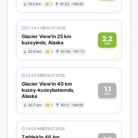
2
19.2 km
I
61.53, -146.62
07:24:21
30.07.2026
Glacier View'in 25 km
2.2
kuzeyinde, Alaska
2
MW
32.0 km
I
62.04, -147.72
23:20:48
29.07.2026
Glacier View'in 40 km
1.1
kuzey-kuzeybatısında,
MW
Alaska
1
30.7 km
I
62.11, -148.06
14:03:46
29.07.2026
Tatitlek'in 46 km