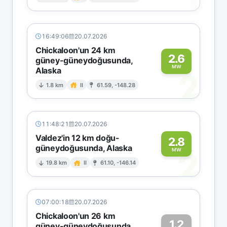
1
16:49:06
20.07.2026
Chickaloon'un 24 km
2.6
güney-güneydoğusunda,
MW
Alaska
2
1.8 km
II
61.59, -148.28
11:48:21
20.07.2026
Valdez'in 12 km doğu-
2.8
güneydoğusunda, Alaska
2
MW
19.8 km
II
61.10, -146.14
07:00:18
20.07.2026
Chickaloon'un 26 km
1.2
güney-güneydoğusunda,