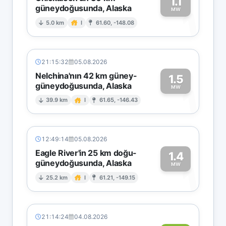
1.1
güneydoğusunda, Alaska
1
MW
5.0 km
I
61.60, -148.08
21:15:32
05.08.2026
Nelchina'nın 42 km güney-
1.5
güneydoğusunda, Alaska
1
MW
39.9 km
I
61.65, -146.43
12:49:14
05.08.2026
Eagle River'in 25 km doğu-
1.4
güneydoğusunda, Alaska
1
MW
25.2 km
I
61.21, -149.15
21:14:24
04.08.2026