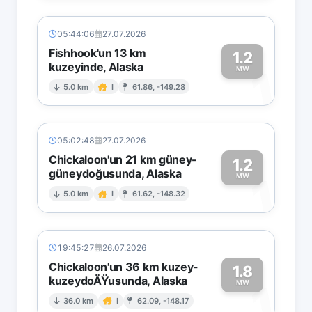
05:44:06
27.07.2026
Fishhook'un 13 km
1.2
kuzeyinde, Alaska
1
MW
5.0 km
I
61.86, -149.28
05:02:48
27.07.2026
Chickaloon'un 21 km güney-
1.2
güneydoğusunda, Alaska
1
MW
5.0 km
I
61.62, -148.32
19:45:27
26.07.2026
Chickaloon'un 36 km kuzey-
1.8
kuzeydoÄŸusunda, Alaska
1
MW
36.0 km
I
62.09, -148.17