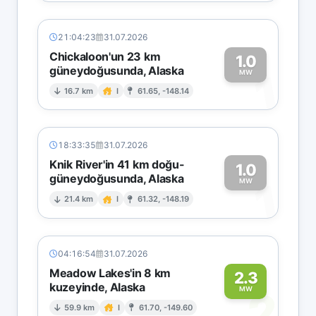
21:04:23
31.07.2026
Chickaloon'un 23 km
1.0
güneydoğusunda, Alaska
1
MW
16.7 km
I
61.65, -148.14
18:33:35
31.07.2026
Knik River'in 41 km doğu-
1.0
güneydoğusunda, Alaska
1
MW
21.4 km
I
61.32, -148.19
04:16:54
31.07.2026
Meadow Lakes'in 8 km
2.3
kuzeyinde, Alaska
2
MW
59.9 km
I
61.70, -149.60