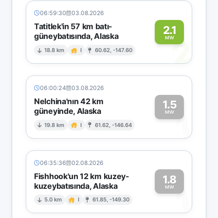
06:59:30
03.08.2026
Tatitlek'in 57 km batı-
2.1
güneybatısında, Alaska
2
MW
18.8 km
I
60.62, -147.60
06:00:24
03.08.2026
Nelchina'nın 42 km
1.5
güneyinde, Alaska
1
MW
19.8 km
I
61.62, -146.64
06:35:36
02.08.2026
Fishhook'un 12 km kuzey-
1.8
kuzeybatısında, Alaska
1
MW
5.0 km
I
61.85, -149.30