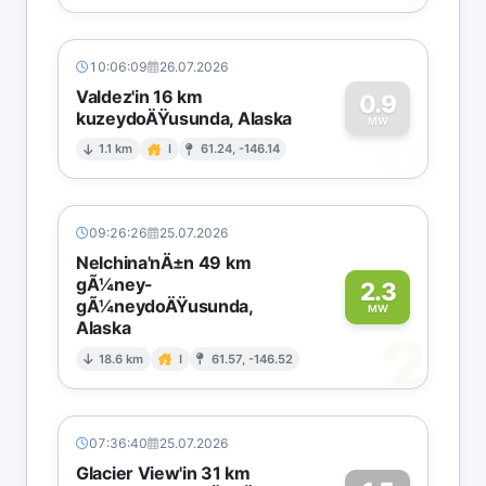
10:06:09
26.07.2026
Valdez'in 16 km
0.9
kuzeydoÄŸusunda, Alaska
0
MW
1.1 km
I
61.24, -146.14
09:26:26
25.07.2026
Nelchina'nÄ±n 49 km
gÃ¼ney-
2.3
gÃ¼neydoÄŸusunda,
MW
Alaska
2
18.6 km
I
61.57, -146.52
07:36:40
25.07.2026
Glacier View'in 31 km