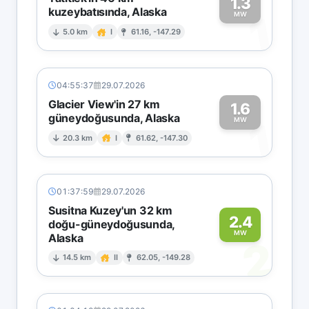
1.3
kuzeybatısında, Alaska
1
MW
5.0 km
I
61.16, -147.29
04:55:37
29.07.2026
Glacier View'in 27 km
1.6
güneydoğusunda, Alaska
1
MW
20.3 km
I
61.62, -147.30
01:37:59
29.07.2026
Susitna Kuzey'un 32 km
2.4
doğu-güneydoğusunda,
MW
Alaska
2
14.5 km
II
62.05, -149.28