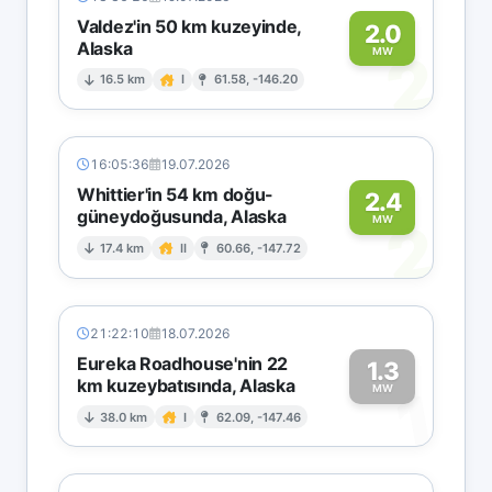
Valdez'in 50 km kuzeyinde,
2.0
Alaska
2
MW
16.5 km
I
61.58, -146.20
16:05:36
19.07.2026
Whittier'in 54 km doğu-
2.4
güneydoğusunda, Alaska
2
MW
17.4 km
II
60.66, -147.72
21:22:10
18.07.2026
Eureka Roadhouse'nin 22
1.3
km kuzeybatısında, Alaska
1
MW
38.0 km
I
62.09, -147.46