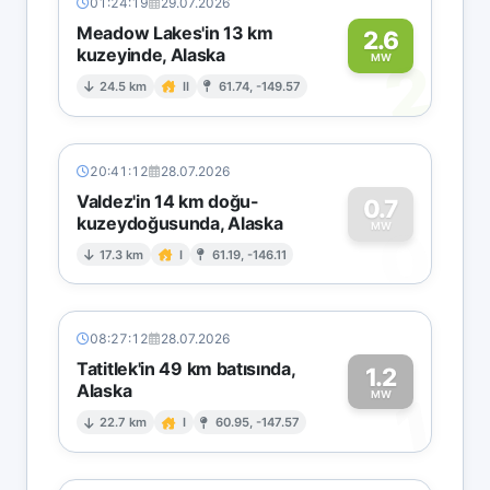
01:24:19
29.07.2026
Meadow Lakes'in 13 km
2.6
kuzeyinde, Alaska
2
MW
24.5 km
II
61.74, -149.57
20:41:12
28.07.2026
Valdez'in 14 km doğu-
0.7
kuzeydoğusunda, Alaska
0
MW
17.3 km
I
61.19, -146.11
08:27:12
28.07.2026
Tatitlek'in 49 km batısında,
1.2
Alaska
1
MW
22.7 km
I
60.95, -147.57