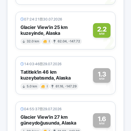
07:24:21
30.07.2026
Glacier View'in 25 km
2.2
kuzeyinde, Alaska
2
MW
32.0 km
I
62.04, -147.72
14:03:46
29.07.2026
Tatitlek'in 46 km
1.3
kuzeybatısında, Alaska
1
MW
5.0 km
I
61.16, -147.29
04:55:37
29.07.2026
Glacier View'in 27 km
1.6
güneydoğusunda, Alaska
MW