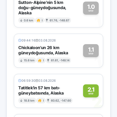
Sutton-Alpine'nin 5 km
1.0
doğu-güneydoğusunda,
MW
Alaska
1
0.6 km
I
61.76, -148.67
09:44:16
03.08.2026
Chickaloon'un 26 km
1.1
güneydoğusunda, Alaska
1
MW
15.6 km
I
61.61, -148.14
06:59:30
03.08.2026
Tatitlek'in 57 km batı-
2.1
güneybatısında, Alaska
2
MW
18.8 km
I
60.62, -147.60