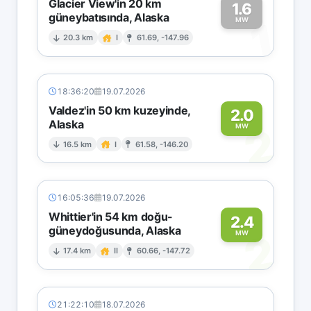
Glacier View'in 20 km
1.6
güneybatısında, Alaska
1
MW
20.3 km
I
61.69, -147.96
18:36:20
19.07.2026
Valdez'in 50 km kuzeyinde,
2.0
Alaska
2
MW
16.5 km
I
61.58, -146.20
16:05:36
19.07.2026
Whittier'in 54 km doğu-
2.4
güneydoğusunda, Alaska
2
MW
17.4 km
II
60.66, -147.72
21:22:10
18.07.2026