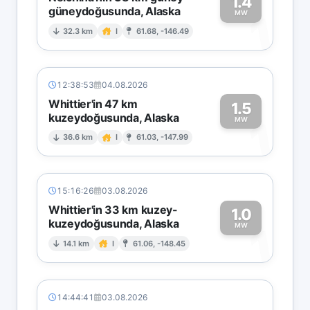
1.4
güneydoğusunda, Alaska
1
MW
32.3 km
I
61.68, -146.49
12:38:53
04.08.2026
Whittier'in 47 km
1.5
kuzeydoğusunda, Alaska
1
MW
36.6 km
I
61.03, -147.99
15:16:26
03.08.2026
Whittier'in 33 km kuzey-
1.0
kuzeydoğusunda, Alaska
1
MW
14.1 km
I
61.06, -148.45
14:44:41
03.08.2026