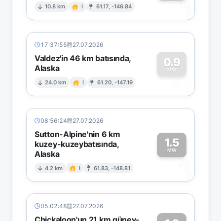
1
10.8 km
I
61.17, -146.84
17:37:55
27.07.2026
Valdez'in 46 km batısında,
0.9
Alaska
0
MW
24.0 km
I
61.20, -147.19
08:56:24
27.07.2026
Sutton-Alpine'nin 6 km
1.5
kuzey-kuzeybatısında,
MW
Alaska
1
4.2 km
I
61.83, -148.81
05:02:48
27.07.2026
Chickaloon'un 21 km güney-