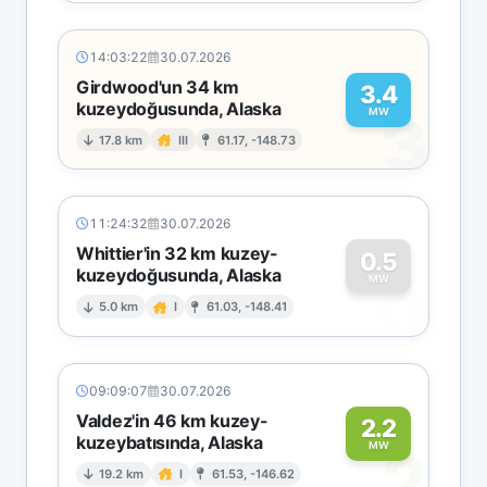
14:03:22
30.07.2026
Girdwood'un 34 km
3.4
kuzeydoğusunda, Alaska
3
MW
17.8 km
III
61.17, -148.73
11:24:32
30.07.2026
Whittier'in 32 km kuzey-
0.5
kuzeydoğusunda, Alaska
0
MW
5.0 km
I
61.03, -148.41
09:09:07
30.07.2026
Valdez'in 46 km kuzey-
2.2
kuzeybatısında, Alaska
2
MW
19.2 km
I
61.53, -146.62