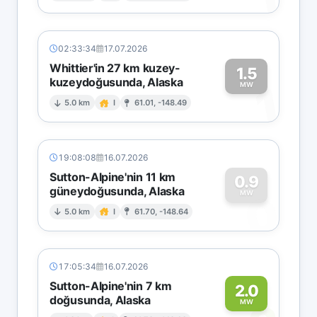
02:33:34
17.07.2026
Whittier'in 27 km kuzey-
1.5
kuzeydoğusunda, Alaska
1
MW
5.0 km
I
61.01, -148.49
19:08:08
16.07.2026
Sutton-Alpine'nin 11 km
0.9
güneydoğusunda, Alaska
0
MW
5.0 km
I
61.70, -148.64
17:05:34
16.07.2026
Sutton-Alpine'nin 7 km
2.0
doğusunda, Alaska
MW