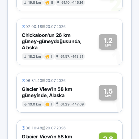
2
19.8 km
II
61.10, -146.14
07:00:18
20.07.2026
Chickaloon'un 26 km
1.2
güney-güneydoğusunda,
MW
Alaska
1
18.2 km
I
61.57, -148.31
06:31:40
20.07.2026
Glacier View'in 58 km
1.5
güneyinde, Alaska
1
MW
10.0 km
I
61.29, -147.69
06:10:48
20.07.2026
Glacier View'in 58 km
2.8