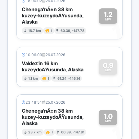
18:00:02
26.07.2026
Chenega'nÄ±n 38 km
1.2
kuzey-kuzeydoÄŸusunda,
MW
Alaska
1
18.7 km
I
60.39, -147.78
10:06:09
26.07.2026
Valdez'in 16 km
0.9
kuzeydoÄŸusunda, Alaska
0
MW
1.1 km
I
61.24, -146.14
23:48:51
25.07.2026
Chenega'nÄ±n 38 km
1.0
kuzey-kuzeydoÄŸusunda,
MW
Alaska
1
23.7 km
I
60.39, -147.81