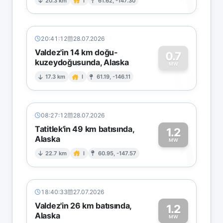
1
20.3 km
I
61.62, -147.30
20:41:12
28.07.2026
Valdez'in 14 km doğu-
0.7
kuzeydoğusunda, Alaska
0
MW
17.3 km
I
61.19, -146.11
08:27:12
28.07.2026
Tatitlek'in 49 km batısında,
1.2
Alaska
1
MW
22.7 km
I
60.95, -147.57
18:40:33
27.07.2026
Valdez'in 26 km batısında,
1.2
Alaska
MW