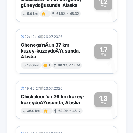
1.2
güneydoğusunda, Alaska
1
MW
5.0 km
I
61.62, -148.32
22:12:16
26.07.2026
Chenega'nÄ±n 37 km
1.7
kuzey-kuzeydoÄŸusunda,
MW
Alaska
1
18.0 km
I
60.37, -147.74
19:45:27
26.07.2026
Chickaloon'un 36 km kuzey-
1.8
kuzeydoÄŸusunda, Alaska
1
MW
36.0 km
I
62.09, -148.17