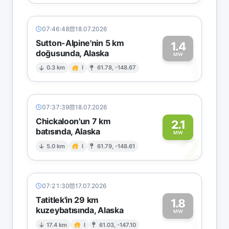
07:46:48
18.07.2026
Sutton-Alpine'nin 5 km
1.4
doğusunda, Alaska
1
MW
0.3 km
I
61.78, -148.67
07:37:39
18.07.2026
Chickaloon'un 7 km
2.1
batısında, Alaska
2
MW
5.0 km
I
61.79, -148.61
07:21:30
17.07.2026
Tatitlek'in 29 km
1.8
kuzeybatısında, Alaska
1
MW
17.4 km
I
61.03, -147.10