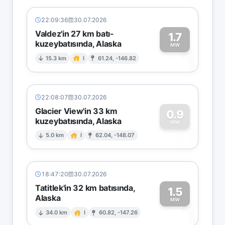
22:09:36
30.07.2026
Valdez'in 27 km batı-
1.7
kuzeybatısında, Alaska
1
MW
15.3 km
I
61.24, -146.82
22:08:07
30.07.2026
Glacier View'in 33 km
0.9
kuzeybatısında, Alaska
0
MW
5.0 km
I
62.04, -148.07
18:47:20
30.07.2026
Tatitlek'in 32 km batısında,
1.5
Alaska
1
MW
34.0 km
I
60.82, -147.26