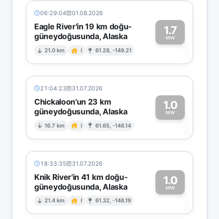
06:29:04
01.08.2026
Eagle River'in 19 km doğu-
1.7
güneydoğusunda, Alaska
1
MW
21.0 km
I
61.28, -149.21
21:04:23
31.07.2026
Chickaloon'un 23 km
1.0
güneydoğusunda, Alaska
1
MW
16.7 km
I
61.65, -148.14
18:33:35
31.07.2026
Knik River'in 41 km doğu-
1.0
güneydoğusunda, Alaska
1
MW
21.4 km
I
61.32, -148.19