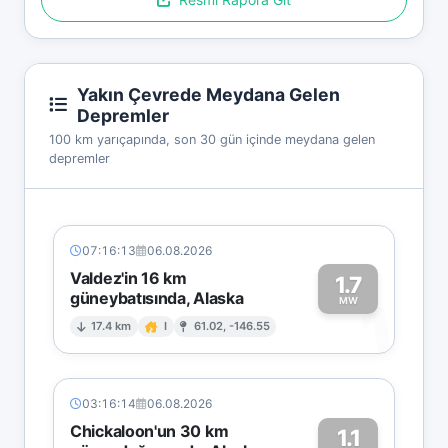
Yakın Çevrede Meydana Gelen
Depremler
100 km yarıçapında, son 30 gün içinde meydana gelen
depremler
07:16:13
06.08.2026
Valdez'in 16 km
1.7
güneybatısında, Alaska
1
MW
17.4 km
I
61.02, -146.55
03:16:14
06.08.2026
Chickaloon'un 30 km
1.1