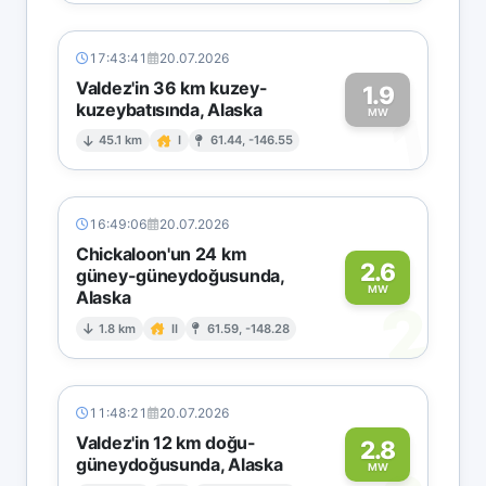
17:43:41
20.07.2026
Valdez'in 36 km kuzey-
1.9
kuzeybatısında, Alaska
1
MW
45.1 km
I
61.44, -146.55
16:49:06
20.07.2026
Chickaloon'un 24 km
2.6
güney-güneydoğusunda,
MW
Alaska
2
1.8 km
II
61.59, -148.28
11:48:21
20.07.2026
Valdez'in 12 km doğu-
2.8
güneydoğusunda, Alaska
MW