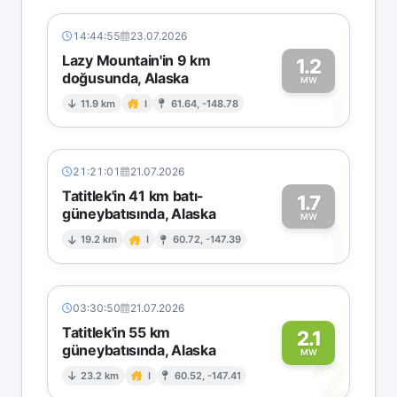
14:44:55
23.07.2026
Lazy Mountain'in 9 km
1.2
doğusunda, Alaska
1
MW
11.9 km
I
61.64, -148.78
21:21:01
21.07.2026
Tatitlek'in 41 km batı-
1.7
güneybatısında, Alaska
1
MW
19.2 km
I
60.72, -147.39
03:30:50
21.07.2026
Tatitlek'in 55 km
2.1
güneybatısında, Alaska
2
MW
23.2 km
I
60.52, -147.41