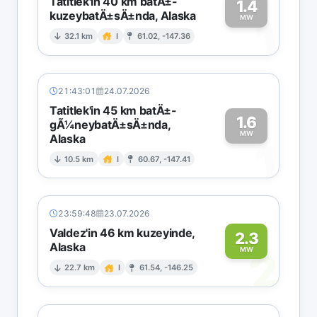
Tatitlek'in 40 km batÄ±-
1.4
kuzeybatÄ±sÄ±nda, Alaska
1
MW
32.1 km
I
61.02, -147.36
21:43:01
24.07.2026
Tatitlek'in 45 km batÄ±-
1.6
gÃ¼neybatÄ±sÄ±nda,
MW
Alaska
1
10.5 km
I
60.67, -147.41
23:59:48
23.07.2026
Valdez'in 46 km kuzeyinde,
2.3
Alaska
2
MW
22.7 km
I
61.54, -146.25