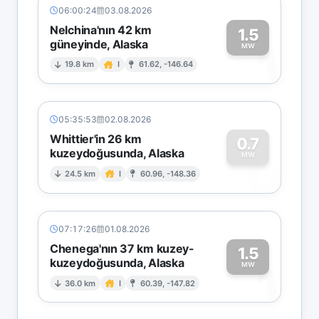
06:00:24
03.08.2026
Nelchina'nın 42 km
1.5
güneyinde, Alaska
1
MW
19.8 km
I
61.62, -146.64
05:35:53
02.08.2026
Whittier'in 26 km
0.7
kuzeydoğusunda, Alaska
0
MW
24.5 km
I
60.96, -148.36
07:17:26
01.08.2026
Chenega'nın 37 km kuzey-
1.5
kuzeydoğusunda, Alaska
1
MW
36.0 km
I
60.39, -147.82