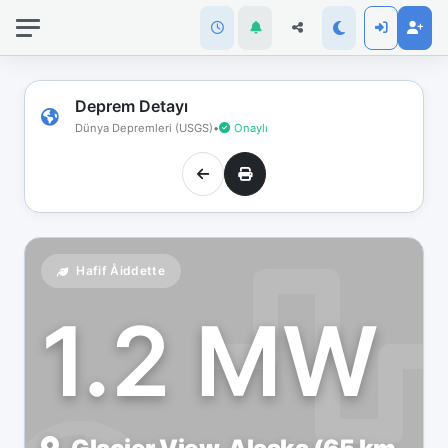
İnternet
bağlantınız
koptu!
Çevrimdışı
Deprem Detayı
moddasınız.
Dünya Depremleri (USGS)
•
Onaylı
Hafif Åiddette
1.2 MW