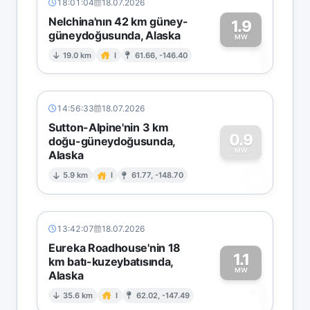
18:01:04
18.07.2026
Nelchina'nın 42 km güney-
1.9
güneydoğusunda, Alaska
1
MW
19.0 km
I
61.66, -146.40
14:56:33
18.07.2026
Sutton-Alpine'nin 3 km
0.9
doğu-güneydoğusunda,
MW
Alaska
0
5.9 km
I
61.77, -148.70
13:42:07
18.07.2026
Eureka Roadhouse'nin 18
1.1
km batı-kuzeybatısında,
MW
Alaska
1
35.6 km
I
62.02, -147.49