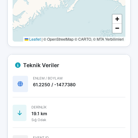
+
−
Leaflet
|
© OpenStreetMap © CARTO, © MTA Yerbilimleri
Teknik Veriler
ENLEM / BOYLAM
61.2250 / -147.7380
DERINLIK
19.1 km
Sığ Odak
EVENT ID