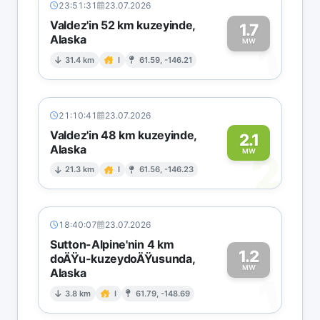
23:51:31
23.07.2026
Valdez'in 52 km kuzeyinde,
1.7
Alaska
1
MW
31.4 km
I
61.59, -146.21
21:10:41
23.07.2026
Valdez'in 48 km kuzeyinde,
2.1
Alaska
2
MW
21.3 km
I
61.56, -146.23
18:40:07
23.07.2026
Sutton-Alpine'nin 4 km
1.2
doÄŸu-kuzeydoÄŸusunda,
MW
Alaska
1
3.8 km
I
61.79, -148.69