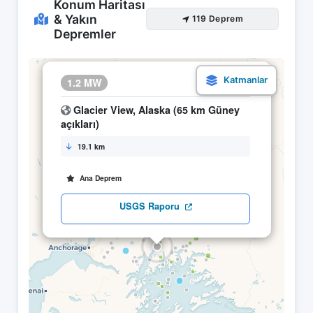
Konum Haritası
& Yakın
119 Deprem
Depremler
×
1.2 MW
19.04 02:00
Glacier View, Alaska (65 km Güney
açıkları)
19.1 km
Ana Deprem
USGS Raporu