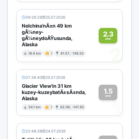
09:26:26
25.07.2026
Nelchina'nÄ±n 49 km
gÃ¼ney-
2.3
gÃ¼neydoÄŸusunda,
MW
Alaska
2
18.6 km
I
61.57, -146.52
07:36:40
25.07.2026
Glacier View'in 31 km
1.5
kuzey-kuzeybatÄ±sÄ±nda,
MW
Alaska
1
34.1 km
I
62.08, -147.82
22:48:38
24.07.2026