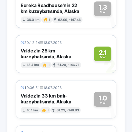
Eureka Roadhouse'nin 22
1.3
km kuzeybatısında, Alaska
1
MW
38.0 km
I
62.09, -147.46
20:12:24
18.07.2026
Valdez'in 25 km
2.1
kuzeybatısında, Alaska
2
MW
13.4 km
I
61.28, -146.71
19:06:51
18.07.2026
Valdez'in 33 km batı-
1.0
kuzeybatısında, Alaska
1
MW
16.1 km
I
61.23, -146.93