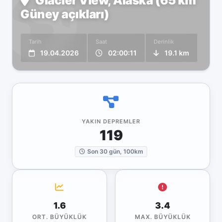
Glacier View, Alaska (65 km
Güney açıkları)
Tarih
Saat
Derinlik
19.04.2026
02:00:11
19.1 km
YAKIN DEPREMLER
119
Son 30 gün, 100km
1.6
3.4
ORT. BÜYÜKLÜK
MAX. BÜYÜKLÜK