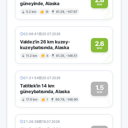
güneyinde, Alaska
2
MW
5.2 km
III
61.28, -147.67
02:06:41
20.07.2026
Valdez'in 26 km kuzey-
2.6
kuzeybatısında, Alaska
2
MW
11.2 km
II
61.35, -146.51
01:31:54
20.07.2026
Tatitlek'in 14 km
1.5
güneybatısında, Alaska
1
MW
17.0 km
I
60.78, -146.90
21:26:38
19.07.2026