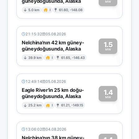
güneydoğusunda, Alaska
1
MW
5.0 km
I
61.60, -148.08
21:15:32
05.08.2026
Nelchina'nın 42 km güney-
1.5
güneydoğusunda, Alaska
1
MW
39.9 km
I
61.65, -146.43
12:49:14
05.08.2026
Eagle River'in 25 km doğu-
1.4
güneydoğusunda, Alaska
1
MW
25.2 km
I
61.21, -149.15
13:06:02
04.08.2026
Nelchina'nın 38 km güney-