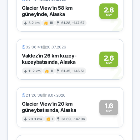
Glacier View'in 58 km
2.8
güneyinde, Alaska
2
MW
5.2 km
III
61.28, -147.67
02:06:41
20.07.2026
Valdez'in 26 km kuzey-
2.6
kuzeybatısında, Alaska
2
MW
11.2 km
II
61.35, -146.51
21:26:38
19.07.2026
Glacier View'in 20 km
1.6
güneybatısında, Alaska
1
MW
20.3 km
I
61.69, -147.96