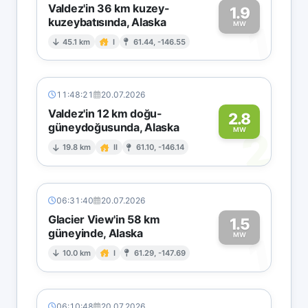
Valdez'in 36 km kuzey-
1.9
kuzeybatısında, Alaska
1
MW
45.1 km
I
61.44, -146.55
11:48:21
20.07.2026
Valdez'in 12 km doğu-
2.8
güneydoğusunda, Alaska
2
MW
19.8 km
II
61.10, -146.14
06:31:40
20.07.2026
Glacier View'in 58 km
1.5
güneyinde, Alaska
1
MW
10.0 km
I
61.29, -147.69
06:10:48
20.07.2026