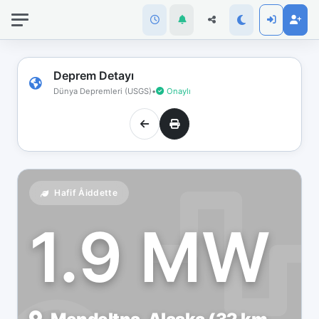
İnternet
bağlantınız
koptu!
Çevrimdışı
Deprem Detayı
moddasınız.
Dünya Depremleri (USGS)
•
Onaylı
Hafif Åiddette
1.9 MW