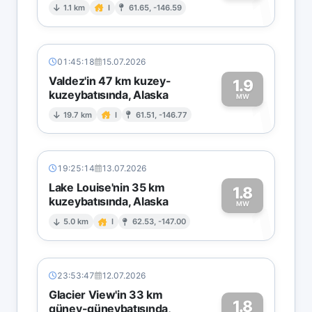
1
1.1 km
I
61.65, -146.59
01:45:18
15.07.2026
Valdez'in 47 km kuzey-
1.9
kuzeybatısında, Alaska
1
MW
19.7 km
I
61.51, -146.77
19:25:14
13.07.2026
Lake Louise'nin 35 km
1.8
kuzeybatısında, Alaska
1
MW
5.0 km
I
62.53, -147.00
23:53:47
12.07.2026
Glacier View'in 33 km
1.8
güney-güneybatısında,