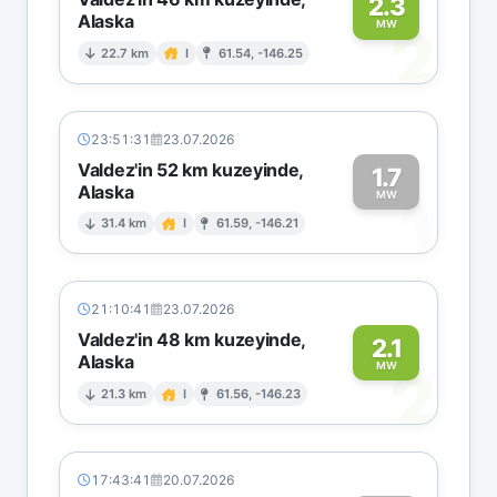
2.3
Alaska
2
MW
22.7 km
I
61.54, -146.25
23:51:31
23.07.2026
Valdez'in 52 km kuzeyinde,
1.7
Alaska
1
MW
31.4 km
I
61.59, -146.21
21:10:41
23.07.2026
Valdez'in 48 km kuzeyinde,
2.1
Alaska
2
MW
21.3 km
I
61.56, -146.23
17:43:41
20.07.2026