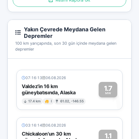
Yakın Çevrede Meydana Gelen
Depremler
100 km yarıçapında, son 30 gün içinde meydana gelen
depremler
07:16:13
06.08.2026
Valdez'in 16 km
1.7
güneybatısında, Alaska
1
MW
17.4 km
I
61.02, -146.55
03:16:14
06.08.2026
Chickaloon'un 30 km
1.1