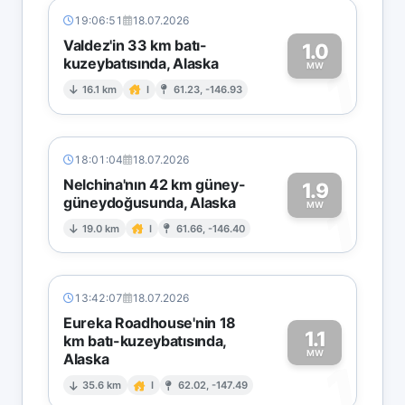
19:06:51
18.07.2026
Valdez'in 33 km batı-
1.0
kuzeybatısında, Alaska
1
MW
16.1 km
I
61.23, -146.93
18:01:04
18.07.2026
Nelchina'nın 42 km güney-
1.9
güneydoğusunda, Alaska
1
MW
19.0 km
I
61.66, -146.40
13:42:07
18.07.2026
Eureka Roadhouse'nin 18
1.1
km batı-kuzeybatısında,
MW
Alaska
1
35.6 km
I
62.02, -147.49