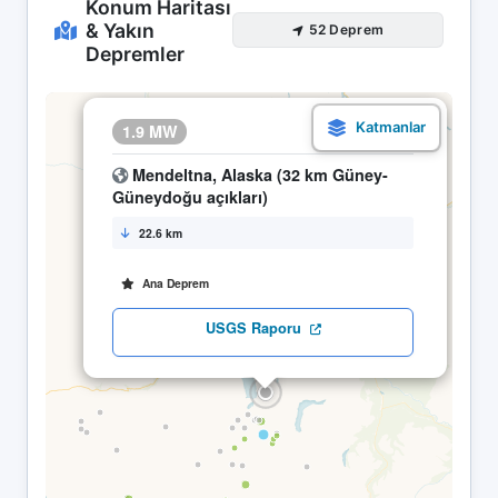
Konum Haritası
& Yakın
52 Deprem
Depremler
×
1.9 MW
24.04 11:02
Mendeltna, Alaska (32 km Güney-
Güneydoğu açıkları)
22.6 km
Ana Deprem
USGS Raporu