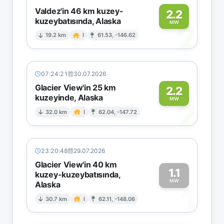
Valdez'in 46 km kuzey-
2.2
kuzeybatısında, Alaska
2
MW
19.2 km
I
61.53, -146.62
07:24:21
30.07.2026
Glacier View'in 25 km
2.2
kuzeyinde, Alaska
2
MW
32.0 km
I
62.04, -147.72
23:20:48
29.07.2026
Glacier View'in 40 km
1.1
kuzey-kuzeybatısında,
MW
Alaska
1
30.7 km
I
62.11, -148.06