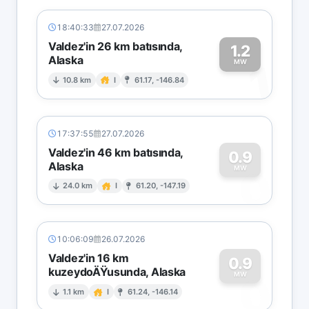
18:40:33
27.07.2026
Valdez'in 26 km batısında,
1.2
Alaska
1
MW
10.8 km
I
61.17, -146.84
17:37:55
27.07.2026
Valdez'in 46 km batısında,
0.9
Alaska
0
MW
24.0 km
I
61.20, -147.19
10:06:09
26.07.2026
Valdez'in 16 km
0.9
kuzeydoÄŸusunda, Alaska
0
MW
1.1 km
I
61.24, -146.14