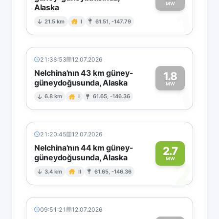
MW
Alaska
1
21.5 km
I
61.51, -147.79
21:38:53
12.07.2026
Nelchina'nın 43 km güney-
1.8
güneydoğusunda, Alaska
1
MW
6.8 km
I
61.65, -146.36
21:20:45
12.07.2026
Nelchina'nın 44 km güney-
2.7
güneydoğusunda, Alaska
2
MW
3.4 km
II
61.65, -146.36
09:51:21
12.07.2026