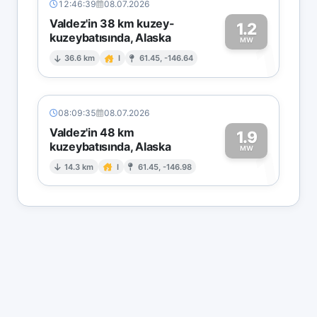
12:46:39
08.07.2026
Valdez'in 38 km kuzey-
1.2
kuzeybatısında, Alaska
1
MW
36.6 km
I
61.45, -146.64
08:09:35
08.07.2026
Valdez'in 48 km
1.9
kuzeybatısında, Alaska
1
MW
14.3 km
I
61.45, -146.98