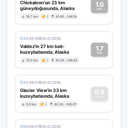
Chickaloon'un 23 km
1.0
güneydoğusunda, Alaska
1
MW
16.7 km
I
61.65, -148.14
22:09:36
30.07.2026
Valdez'in 27 km batı-
1.7
kuzeybatısında, Alaska
1
MW
15.3 km
I
61.24, -146.82
22:08:07
30.07.2026
Glacier View'in 33 km
0.9
kuzeybatısında, Alaska
0
MW
5.0 km
I
62.04, -148.07
09:09:07
30.07.2026