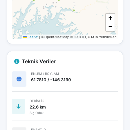
+
−
Leaflet
|
© OpenStreetMap © CARTO, © MTA Yerbilimleri
Teknik Veriler
ENLEM / BOYLAM
61.7810 / -146.3190
DERINLIK
22.6 km
Sığ Odak
EVENT ID