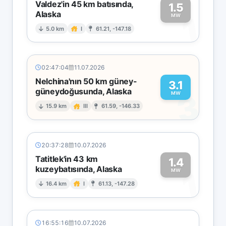
Valdez'in 45 km batısında,
1.5
Alaska
1
MW
5.0 km
I
61.21, -147.18
02:47:04
11.07.2026
Nelchina'nın 50 km güney-
3.1
güneydoğusunda, Alaska
3
MW
15.9 km
III
61.59, -146.33
20:37:28
10.07.2026
Tatitlek'in 43 km
1.4
kuzeybatısında, Alaska
1
MW
16.4 km
I
61.13, -147.28
16:55:16
10.07.2026