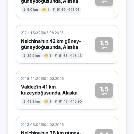
güneydoğusunda, Alaska
1
MW
5.0 km
I
61.60, -148.08
21:15:32
05.08.2026
Nelchina'nın 42 km güney-
1.5
güneydoğusunda, Alaska
1
MW
39.9 km
I
61.65, -146.43
15:41:29
04.08.2026
Valdez'in 41 km
1.5
kuzeydoğusunda, Alaska
1
MW
43.9 km
I
61.43, -145.90
13:06:02
04.08.2026
Nelchina'nın 38 km güney-