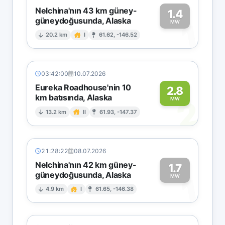
Nelchina'nın 43 km güney-
1.4
güneydoğusunda, Alaska
1
MW
20.2 km
I
61.62, -146.52
03:42:00
10.07.2026
Eureka Roadhouse'nin 10
2.8
km batısında, Alaska
2
MW
13.2 km
II
61.93, -147.37
21:28:22
08.07.2026
Nelchina'nın 42 km güney-
1.7
güneydoğusunda, Alaska
1
MW
4.9 km
I
61.65, -146.38