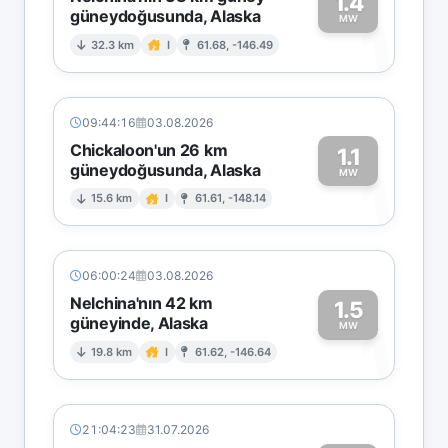
1.4
güneydoğusunda, Alaska
1
MW
32.3 km
I
61.68, -146.49
09:44:16
03.08.2026
Chickaloon'un 26 km
1.1
güneydoğusunda, Alaska
1
MW
15.6 km
I
61.61, -148.14
06:00:24
03.08.2026
Nelchina'nın 42 km
1.5
güneyinde, Alaska
1
MW
19.8 km
I
61.62, -146.64
21:04:23
31.07.2026