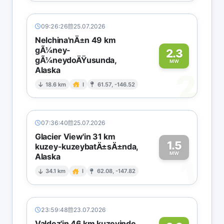
09:26:26
25.07.2026
Nelchina'nÄ±n 49 km
gÃ¼ney-
2.3
gÃ¼neydoÄŸusunda,
MW
Alaska
2
18.6 km
I
61.57, -146.52
07:36:40
25.07.2026
Glacier View'in 31 km
1.5
kuzey-kuzeybatÄ±sÄ±nda,
MW
Alaska
1
34.1 km
I
62.08, -147.82
23:59:48
23.07.2026
Valdez'in 46 km kuzeyinde,