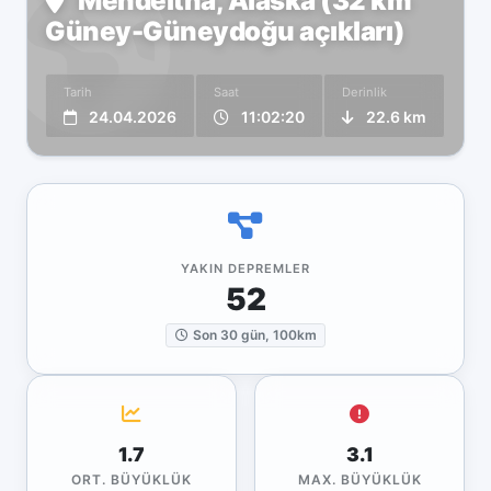
Mendeltna, Alaska (32 km
Güney-Güneydoğu açıkları)
Tarih
Saat
Derinlik
24.04.2026
11:02:20
22.6 km
YAKIN DEPREMLER
52
Son 30 gün, 100km
1.7
3.1
ORT. BÜYÜKLÜK
MAX. BÜYÜKLÜK