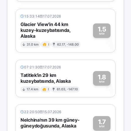
15:33:14
17.07.2026
Glacier View'in 44 km
1.5
kuzey-kuzeybatısında,
MW
Alaska
1
31.0 km
I
62.17, -148.00
07:21:30
17.07.2026
Tatitlek'in 29 km
1.8
kuzeybatısında, Alaska
1
MW
17.4 km
I
61.03, -147.10
22:20:50
15.07.2026
Nelchina'nın 39 km güney-
1.7
güneydoğusunda, Alaska
MW