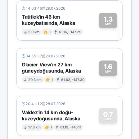
14:03:46
29.07.2026
Tatitlek'in 46 km
1.3
kuzeybatısında, Alaska
1
MW
5.0 km
I
61.16, -147.29
04:55:37
29.07.2026
Glacier View'in 27 km
1.6
güneydoğusunda, Alaska
1
MW
20.3 km
I
61.62, -147.30
20:41:12
28.07.2026
Valdez'in 14 km doğu-
0.7
kuzeydoğusunda, Alaska
0
MW
17.3 km
I
61.19, -146.11