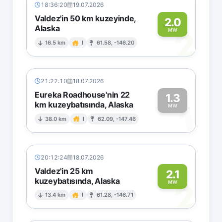
18:36:20
19.07.2026
Valdez'in 50 km kuzeyinde,
2.0
Alaska
2
MW
16.5 km
I
61.58, -146.20
21:22:10
18.07.2026
Eureka Roadhouse'nin 22
1.3
km kuzeybatısında, Alaska
1
MW
38.0 km
I
62.09, -147.46
20:12:24
18.07.2026
Valdez'in 25 km
2.1
kuzeybatısında, Alaska
2
MW
13.4 km
I
61.28, -146.71