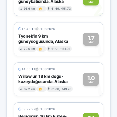
güneybatısında, Alaska
2
MW
95.6 km
I
61.69, -151.73
15:43:13
01.08.2026
Tyonek'in 9 km
1.7
güneydoğusunda, Alaska
1
MW
72.6 km
I
61.01, -151.02
14:05:11
01.08.2026
Willow'un 18 km doğu-
1.0
kuzeydoğusunda, Alaska
1
MW
32.2 km
I
61.80, -149.70
09:22:27
01.08.2026
Beluga'nın 26 km kuzey-