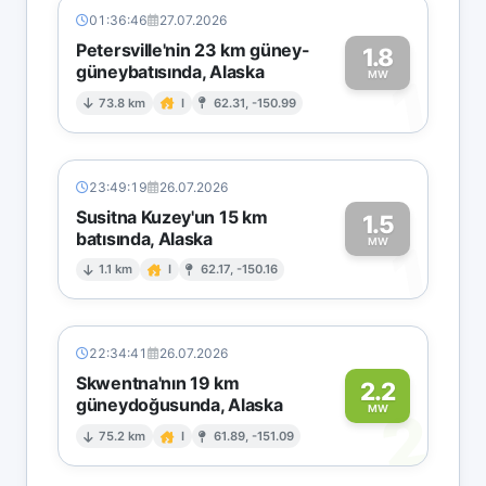
01:36:46
27.07.2026
Petersville'nin 23 km güney-
1.8
güneybatısında, Alaska
1
MW
73.8 km
I
62.31, -150.99
23:49:19
26.07.2026
Susitna Kuzey'un 15 km
1.5
batısında, Alaska
1
MW
1.1 km
I
62.17, -150.16
22:34:41
26.07.2026
Skwentna'nın 19 km
2.2
güneydoğusunda, Alaska
2
MW
75.2 km
I
61.89, -151.09