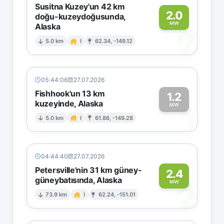
Susitna Kuzey'un 42 km
2.0
doğu-kuzeydoğusunda,
MW
Alaska
2
5.0 km
I
62.34, -149.12
05:44:06
27.07.2026
Fishhook'un 13 km
1.2
kuzeyinde, Alaska
1
MW
5.0 km
I
61.86, -149.28
04:44:40
27.07.2026
Petersville'nin 31 km güney-
2.4
güneybatısında, Alaska
2
MW
73.9 km
I
62.24, -151.01