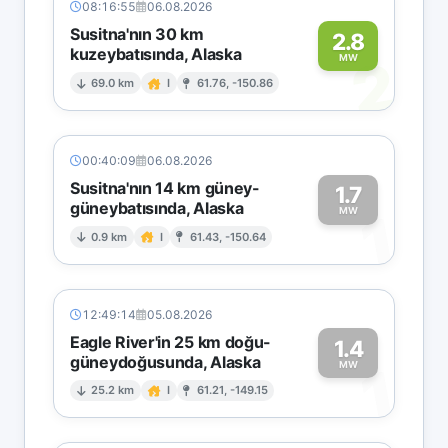
08:16:55
06.08.2026
Susitna'nın 30 km
2.8
kuzeybatısında, Alaska
2
MW
69.0 km
I
61.76, -150.86
00:40:09
06.08.2026
Susitna'nın 14 km güney-
1.7
güneybatısında, Alaska
1
MW
0.9 km
I
61.43, -150.64
12:49:14
05.08.2026
Eagle River'in 25 km doğu-
1.4
güneydoğusunda, Alaska
1
MW
25.2 km
I
61.21, -149.15