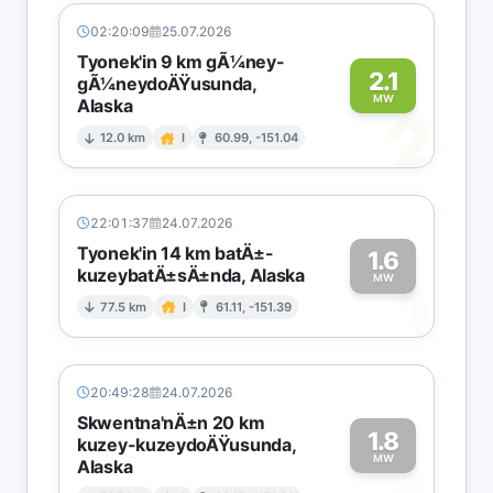
02:20:09
25.07.2026
Tyonek'in 9 km gÃ¼ney-
2.1
gÃ¼neydoÄŸusunda,
MW
Alaska
2
12.0 km
I
60.99, -151.04
22:01:37
24.07.2026
Tyonek'in 14 km batÄ±-
1.6
kuzeybatÄ±sÄ±nda, Alaska
1
MW
77.5 km
I
61.11, -151.39
20:49:28
24.07.2026
Skwentna'nÄ±n 20 km
1.8
kuzey-kuzeydoÄŸusunda,
MW
Alaska