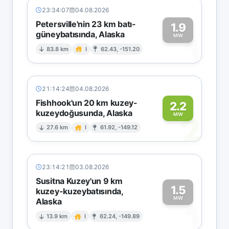
23:34:07
04.08.2026
Petersville'nin 23 km batı-
1.9
güneybatısında, Alaska
1
MW
83.8 km
I
62.43, -151.20
21:14:24
04.08.2026
Fishhook'un 20 km kuzey-
2.2
kuzeydoğusunda, Alaska
2
MW
27.6 km
I
61.92, -149.12
23:14:21
03.08.2026
Susitna Kuzey'un 9 km
1.5
kuzey-kuzeybatısında,
MW
Alaska
1
13.9 km
I
62.24, -149.89