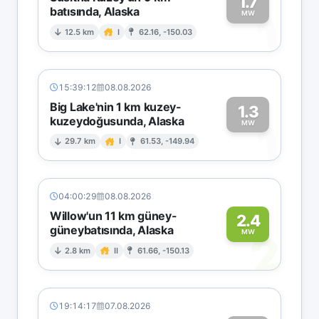
1.7
batısında, Alaska
1
MW
12.5 km
I
62.16, -150.03
15:39:12
08.08.2026
Big Lake'nin 1 km kuzey-
1.3
kuzeydoğusunda, Alaska
1
MW
29.7 km
I
61.53, -149.94
04:00:29
08.08.2026
Willow'un 11 km güney-
2.4
güneybatısında, Alaska
2
MW
2.8 km
II
61.66, -150.13
19:14:17
07.08.2026