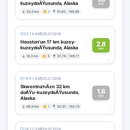
kuzeydoÄŸusunda, Alaska
1
MW
25.4 km
I
61.82, -149.89
23:14:49
25.07.2026
Houston'un 17 km kuzey-
2.8
kuzeydoÄŸusunda, Alaska
2
MW
18.3 km
II
61.78, -149.71
19:51:43
25.07.2026
Skwentna'nÄ±n 32 km
1.8
doÄŸu-kuzeydoÄŸusunda,
MW
Alaska
1
68.8 km
I
62.07, -150.79
19:17:33
25.07.2026