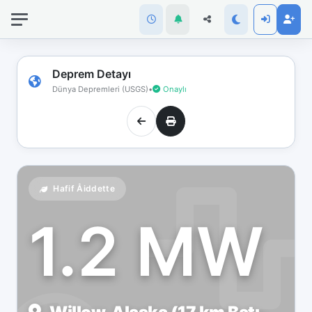
İnternet
bağlantınız
koptu!
Çevrimdışı
Deprem Detayı
moddasınız.
Dünya Depremleri (USGS)
•
Onaylı
Hafif Åiddette
1.2 MW