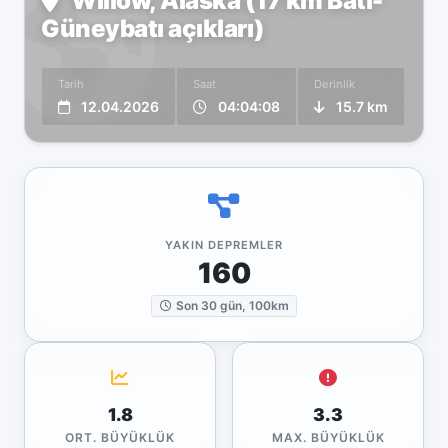
Willow, Alaska (17 km Batı-
Güneybatı açıkları)
Tarih
Saat
Derinlik
12.04.2026
04:04:08
15.7 km
YAKIN DEPREMLER
160
Son 30 gün, 100km
1.8
3.3
ORT. BÜYÜKLÜK
MAX. BÜYÜKLÜK