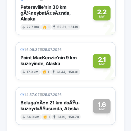
Petersville'nin 30 km
2.2
gÃ¼neybatÄ±sÄ±nda,
MW
Alaska
2
77.7 km
I
62.31, -151.19
16:09:37
25.07.2026
Point MacKenzie'nin 9 km
2.1
kuzeyinde, Alaska
2
MW
17.9 km
I
61.44, -150.01
14:57:07
25.07.2026
Beluga'nÄ±n 21 km doÄŸu-
1.6
kuzeydoÄŸusunda, Alaska
1
MW
54.0 km
I
61.19, -150.70