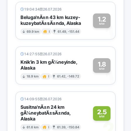
19:04:34
26.07.2026
Beluga'nÄ±n 43 km kuzey-
1.2
kuzeybatÄ±sÄ±nda, Alaska
1
MW
69.9 km
I
61.49, -151.44
14:27:55
26.07.2026
Knik'in 3 km gÃ¼neyinde,
1.8
Alaska
1
MW
18.9 km
I
61.42, -149.72
14:09:55
26.07.2026
Susitna'nÄ±n 24 km
2.5
gÃ¼neybatÄ±sÄ±nda,
MW
Alaska
2
61.6 km
I
61.39, -150.84