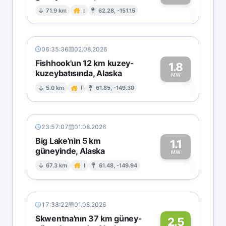
1
71.9 km
I
62.28, -151.15
06:35:36
02.08.2026
Fishhook'un 12 km kuzey-
1.8
kuzeybatısında, Alaska
1
MW
5.0 km
I
61.85, -149.30
23:57:07
01.08.2026
Big Lake'nin 5 km
1.1
güneyinde, Alaska
1
MW
67.3 km
I
61.48, -149.94
17:38:22
01.08.2026
Skwentna'nın 37 km güney-
2.5