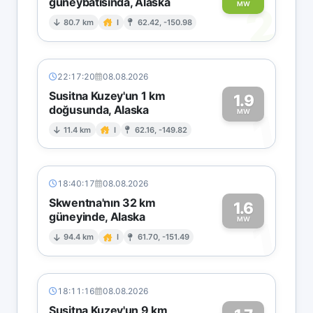
güneybatısında, Alaska
2
MW
80.7 km
I
62.42, -150.98
22:17:20
08.08.2026
Susitna Kuzey'un 1 km
1.9
doğusunda, Alaska
1
MW
11.4 km
I
62.16, -149.82
18:40:17
08.08.2026
Skwentna'nın 32 km
1.6
güneyinde, Alaska
1
MW
94.4 km
I
61.70, -151.49
18:11:16
08.08.2026
Susitna Kuzey'un 9 km