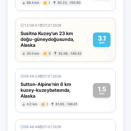
1
68.4 km
I
62.23, -150.80
12:06:51
27.07.2026
Susitna Kuzey'un 23 km
3.1
doğu-güneydoğusunda,
MW
Alaska
3
35.0 km
II
62.08, -149.43
08:56:24
27.07.2026
Sutton-Alpine'nin 6 km
1.5
kuzey-kuzeybatısında,
MW
Alaska
1
4.2 km
I
61.83, -148.81
06:46:49
27.07.2026