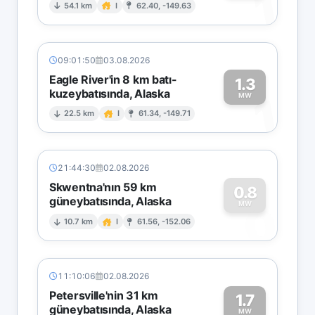
1
54.1 km
I
62.40, -149.63
09:01:50
03.08.2026
Eagle River'in 8 km batı-
1.3
kuzeybatısında, Alaska
1
MW
22.5 km
I
61.34, -149.71
21:44:30
02.08.2026
Skwentna'nın 59 km
0.8
güneybatısında, Alaska
0
MW
10.7 km
I
61.56, -152.06
11:10:06
02.08.2026
Petersville'nin 31 km
1.7
güneybatısında, Alaska
MW