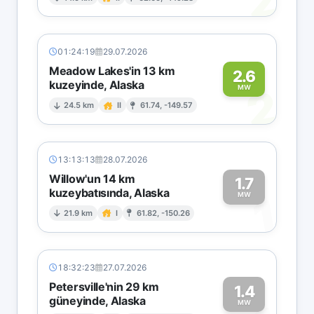
2
01:24:19
29.07.2026
Meadow Lakes'in 13 km
2.6
kuzeyinde, Alaska
2
MW
24.5 km
II
61.74, -149.57
13:13:13
28.07.2026
Willow'un 14 km
1.7
kuzeybatısında, Alaska
1
MW
21.9 km
I
61.82, -150.26
18:32:23
27.07.2026
Petersville'nin 29 km
1.4
güneyinde, Alaska
MW