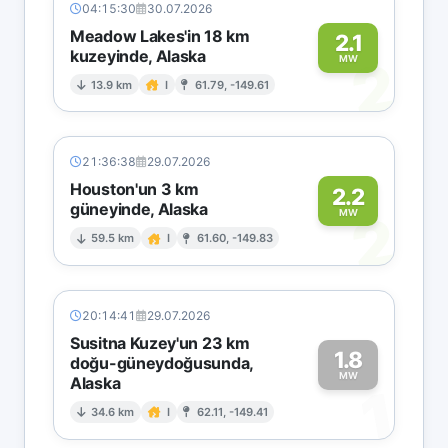
04:15:30
30.07.2026
Meadow Lakes'in 18 km
2.1
kuzeyinde, Alaska
2
MW
13.9 km
I
61.79, -149.61
21:36:38
29.07.2026
Houston'un 3 km
2.2
güneyinde, Alaska
2
MW
59.5 km
I
61.60, -149.83
20:14:41
29.07.2026
Susitna Kuzey'un 23 km
1.8
doğu-güneydoğusunda,
MW
Alaska
1
34.6 km
I
62.11, -149.41