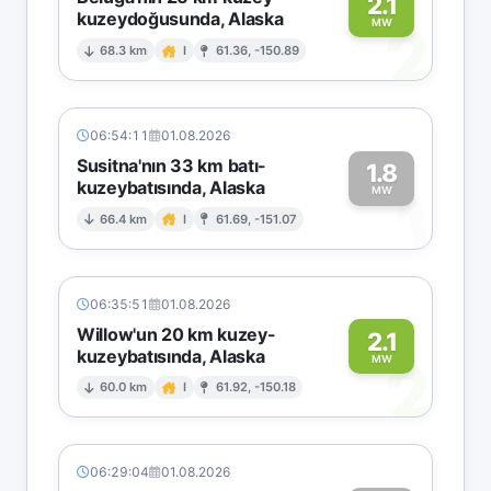
2.1
kuzeydoğusunda, Alaska
2
MW
68.3 km
I
61.36, -150.89
06:54:11
01.08.2026
Susitna'nın 33 km batı-
1.8
kuzeybatısında, Alaska
1
MW
66.4 km
I
61.69, -151.07
06:35:51
01.08.2026
Willow'un 20 km kuzey-
2.1
kuzeybatısında, Alaska
2
MW
60.0 km
I
61.92, -150.18
06:29:04
01.08.2026