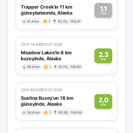
Trapper Creek'in 11 km
1.1
güneybatısında, Alaska
1
MW
61.4 km
I
62.25, -150.41
04:16:54
31.07.2026
Meadow Lakes'in 8 km
2.3
kuzeyinde, Alaska
2
MW
59.9 km
I
61.70, -149.60
02:49:02
31.07.2026
Susitna Kuzey'un 18 km
2.0
güneyinde, Alaska
2
MW
26.4 km
I
62.00, -149.84