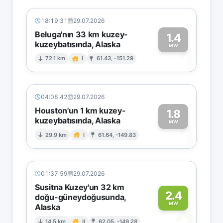
18:19:31
29.07.2026
Beluga'nın 33 km kuzey-
1.4
kuzeybatısında, Alaska
1
MW
72.1 km
I
61.43, -151.29
04:08:42
29.07.2026
Houston'un 1 km kuzey-
1.8
kuzeybatısında, Alaska
1
MW
29.9 km
I
61.64, -149.83
01:37:59
29.07.2026
Susitna Kuzey'un 32 km
2.4
doğu-güneydoğusunda,
MW
Alaska
14.5 km
II
62.05, -149.28