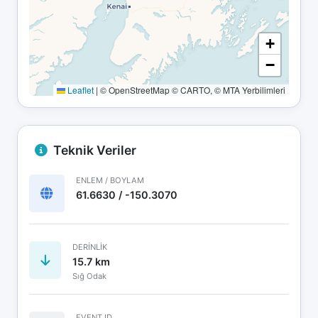
+
−
Leaflet
|
© OpenStreetMap © CARTO, © MTA Yerbilimleri
Teknik Veriler
ENLEM / BOYLAM
61.6630 / -150.3070
DERINLIK
15.7 km
Sığ Odak
EVENT ID