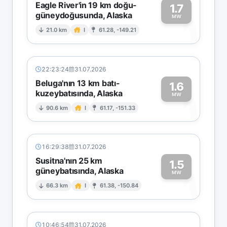
Eagle River'in 19 km doğu-
1.7
güneydoğusunda, Alaska
1
MW
21.0 km
I
61.28, -149.21
22:23:24
31.07.2026
Beluga'nın 13 km batı-
1.6
kuzeybatısında, Alaska
1
MW
90.6 km
I
61.17, -151.33
16:29:38
31.07.2026
Susitna'nın 25 km
1.5
güneybatısında, Alaska
1
MW
66.3 km
I
61.38, -150.84
10:46:54
31.07.2026