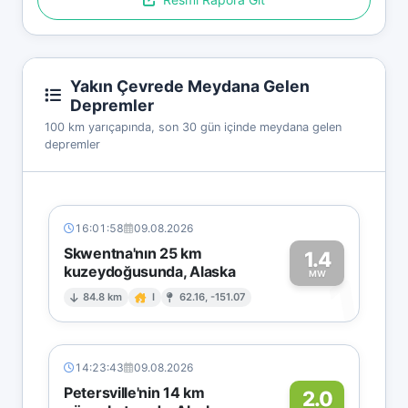
Yakın Çevrede Meydana Gelen
Depremler
100 km yarıçapında, son 30 gün içinde meydana gelen
depremler
16:01:58
09.08.2026
Skwentna'nın 25 km
1.4
kuzeydoğusunda, Alaska
1
MW
84.8 km
I
62.16, -151.07
14:23:43
09.08.2026
Petersville'nin 14 km
2.0