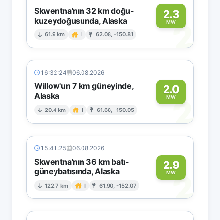
Skwentna'nın 32 km doğu-
2.3
kuzeydoğusunda, Alaska
2
MW
61.9 km
I
62.08, -150.81
16:32:24
06.08.2026
Willow'un 7 km güneyinde,
2.0
Alaska
2
MW
20.4 km
I
61.68, -150.05
15:41:25
06.08.2026
Skwentna'nın 36 km batı-
2.9
güneybatısında, Alaska
2
MW
122.7 km
I
61.90, -152.07