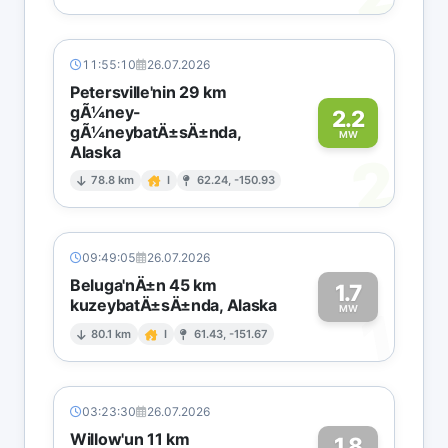
11:55:10
26.07.2026
Petersville'nin 29 km
gÃ¼ney-
2.2
gÃ¼neybatÄ±sÄ±nda,
MW
Alaska
2
78.8 km
I
62.24, -150.93
09:49:05
26.07.2026
Beluga'nÄ±n 45 km
1.7
kuzeybatÄ±sÄ±nda, Alaska
1
MW
80.1 km
I
61.43, -151.67
03:23:30
26.07.2026
Willow'un 11 km
1.8