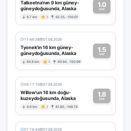
Talkeetna'nın 9 km güney-
1.0
güneydoğusunda, Alaska
1
MW
8.7 km
I
62.25, -150.01
17:46:38
07.08.2026
Tyonek'in 16 km güney-
1.5
güneydoğusunda, Alaska
1
MW
64.8 km
I
60.94, -150.99
09:17:10
07.08.2026
Willow'un 16 km doğu-
1.8
kuzeydoğusunda, Alaska
1
MW
0.6 km
I
61.80, -149.74
07:19:44
07.08.2026