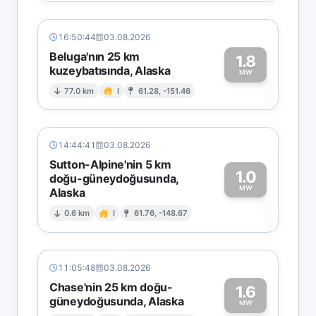
16:50:44
03.08.2026
Beluga'nın 25 km
1.8
kuzeybatısında, Alaska
1
MW
77.0 km
I
61.28, -151.46
14:44:41
03.08.2026
Sutton-Alpine'nin 5 km
1.0
doğu-güneydoğusunda,
MW
Alaska
1
0.6 km
I
61.76, -148.67
11:05:48
03.08.2026
Chase'nin 25 km doğu-
1.6
güneydoğusunda, Alaska
MW