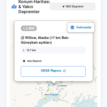
Konum Haritası
& Yakın
160 Deprem
Depremler
×
1.2 MW
12.04 04:04
Willow, Alaska (17 km Batı-
Güneybatı açıkları)
15.7 km
Ana Deprem
USGS Raporu