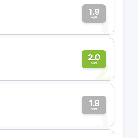
1.9
1
MW
2
2.0
MW
1.8
1
MW