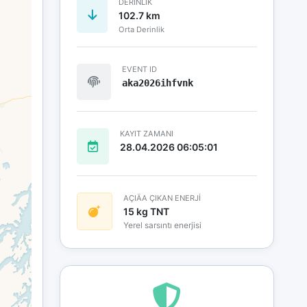
DERINLIK
102.7 km
Orta Derinlik
EVENT ID
aka2026ihfvnk
KAYIT ZAMANI
28.04.2026 06:05:01
AÇIÄA ÇIKAN ENERJİ
15 kg TNT
Yerel sarsıntı enerjisi