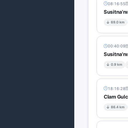
08:16:55
Susitna'n
69.0 km
00:40:09
Susitna'n
0.9 km
18:16:28
Clam Gulc
86.4 km