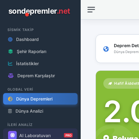
sondepremler
.net
SİSMİK TAKİP
Dashboard
Deprem Det
Şehir Raporları
Dünya Depreml
İstatistikler
Deprem Karşılaştır
Hafif Åiddet
GLOBAL VERİ
2
Dünya Depremleri
Dünya Analizi
İLERİ ANALİZ
AI Laboratuvarı
PRO
Beluga,