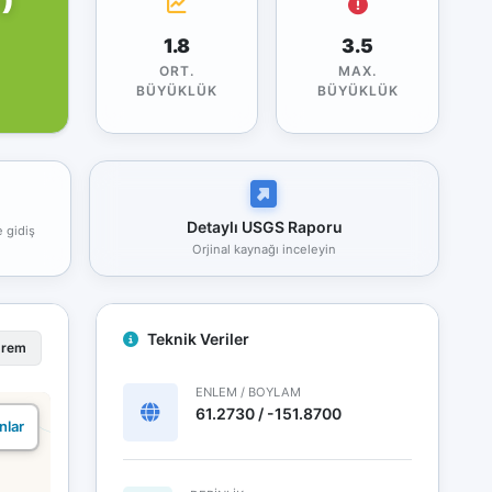
1.8
3.5
ORT.
MAX.
BÜYÜKLÜK
BÜYÜKLÜK
Detaylı USGS Raporu
e gidiş
Orjinal kaynağı inceleyin
Teknik Veriler
prem
ENLEM / BOYLAM
61.2730 / -151.8700