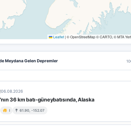
Leaflet
|
© OpenStreetMap © CARTO, © MTA Yerbi
de Meydana Gelen Depremler
10
06.08.2026
nın 36 km batı-güneybatısında, Alaska
I
61.90, -152.07