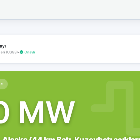
İnternet
bağlantınız
koptu!
Çevrimdışı
moddasınız.
ayı
eri (USGS)
•
Onaylı
te
.0 MW
 Alaska (44 km Batı-Kuzeybatı açıklar