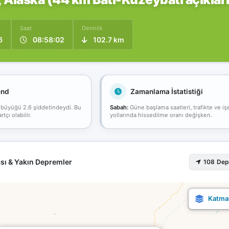
Saat
Derinlik
6
08:58:02
102.7 km
end
Zamanlama İstatistiği
 büyüğü 2.6 şiddetindeydi. Bu
Sabah:
Güne başlama saatleri, trafikte ve iş
çı olabilir.
yollarında hissedilme oranı değişken.
sı & Yakın Depremler
108 De