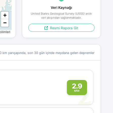
Veri Kaynağı
United States Geological Survey (USGS) anlık
+
veri akışından sağlanmaktadır.
−
Resmi Rapora Git
limleri
0 km yarıçapında, son 30 gün içinde meydana gelen depremler
2
2.9
MW