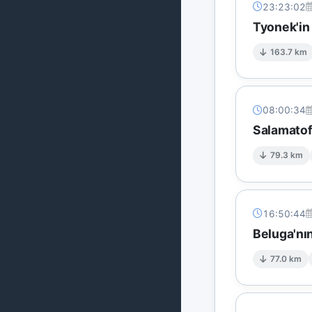
23:23:02
Tyonek'in
163.7 km
08:00:34
Salamatof
79.3 km
16:50:44
Beluga'nı
77.0 km