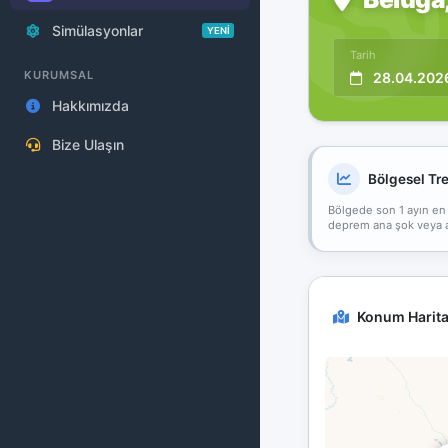
Simülasyonlar
YENİ
Tarih
KURUMSAL
28.04.202
Hakkımızda
Bize Ulaşın
Bölgesel Tr
Bölgede son 1 ayın en
deprem ana şok veya art
Konum Harita