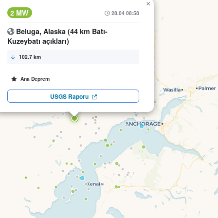
×
2 MW
28.04 08:58
Beluga, Alaska (44 km Batı-
Kuzeybatı açıkları)
102.7 km
Ana Deprem
USGS Raporu