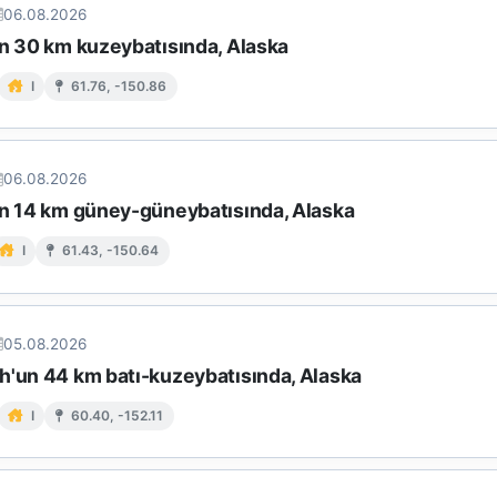
06.08.2026
ın 30 km kuzeybatısında, Alaska
I
61.76, -150.86
06.08.2026
ın 14 km güney-güneybatısında, Alaska
I
61.43, -150.64
05.08.2026
h'un 44 km batı-kuzeybatısında, Alaska
I
60.40, -152.11