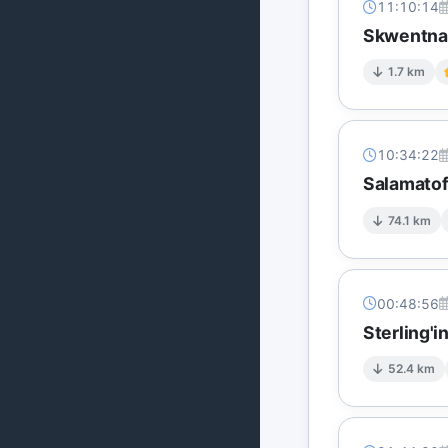
11:10:14
Skwentna'
1.7 km
10:34:22
Salamatof
74.1 km
00:48:56
Sterling'
52.4 km