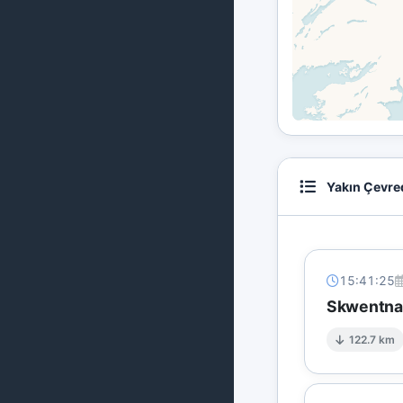
Yakın Çevre
15:41:25
Skwentna'
122.7 km