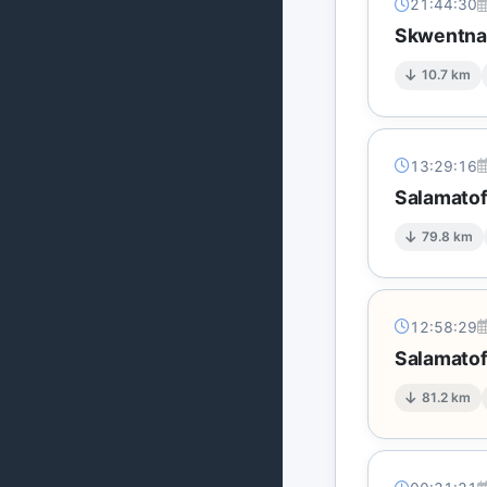
21:44:30
Skwentna'
10.7 km
13:29:16
Salamatof
79.8 km
12:58:29
Salamatof
81.2 km