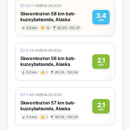
13:01:48
08.08.2026
Skwentna'nın 58 km batı-
3.4
kuzeybatısında, Alaska
3
MW
0.6 km
IV
62.25, -152.37
12:10:45
08.08.2026
Skwentna'nın 56 km batı-
2.1
kuzeybatısında, Alaska
2
MW
5.0 km
I
62.24, -152.34
11:45:58
08.08.2026
Skwentna'nın 57 km batı-
2.1
kuzeybatısında, Alaska
2
MW
5.0 km
I
62.26, -152.34