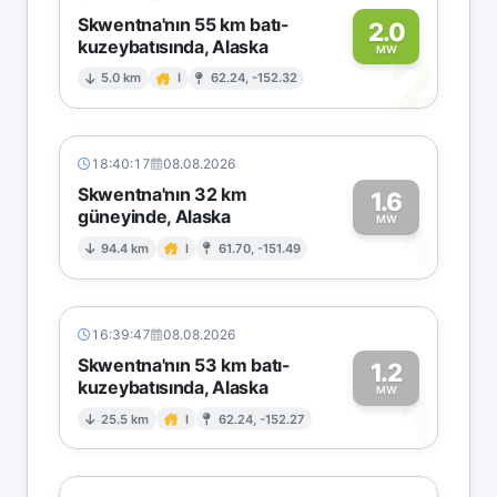
Skwentna'nın 55 km batı-
2.0
kuzeybatısında, Alaska
2
MW
5.0 km
I
62.24, -152.32
18:40:17
08.08.2026
Skwentna'nın 32 km
1.6
güneyinde, Alaska
1
MW
94.4 km
I
61.70, -151.49
16:39:47
08.08.2026
Skwentna'nın 53 km batı-
1.2
kuzeybatısında, Alaska
1
MW
25.5 km
I
62.24, -152.27