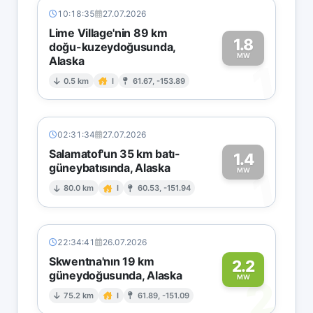
10:18:35
27.07.2026
Lime Village'nin 89 km
1.8
doğu-kuzeydoğusunda,
MW
Alaska
1
0.5 km
I
61.67, -153.89
02:31:34
27.07.2026
Salamatof'un 35 km batı-
1.4
güneybatısında, Alaska
1
MW
80.0 km
I
60.53, -151.94
22:34:41
26.07.2026
Skwentna'nın 19 km
2.2
güneydoğusunda, Alaska
2
MW
75.2 km
I
61.89, -151.09