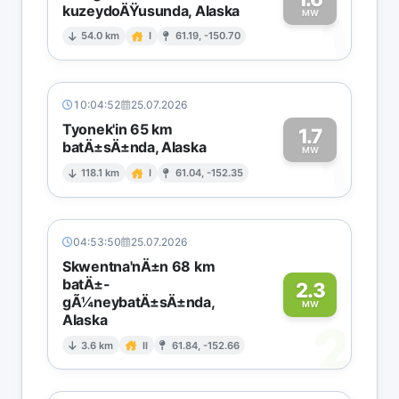
kuzeydoÄŸusunda, Alaska
1
MW
54.0 km
I
61.19, -150.70
10:04:52
25.07.2026
Tyonek'in 65 km
1.7
batÄ±sÄ±nda, Alaska
1
MW
118.1 km
I
61.04, -152.35
04:53:50
25.07.2026
Skwentna'nÄ±n 68 km
batÄ±-
2.3
gÃ¼neybatÄ±sÄ±nda,
MW
Alaska
2
3.6 km
II
61.84, -152.66