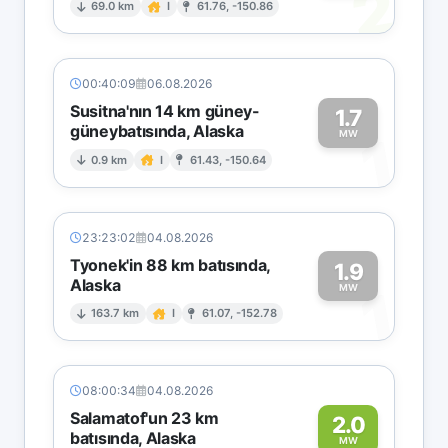
2
69.0 km
I
61.76, -150.86
00:40:09
06.08.2026
Susitna'nın 14 km güney-
1.7
güneybatısında, Alaska
1
MW
0.9 km
I
61.43, -150.64
23:23:02
04.08.2026
Tyonek'in 88 km batısında,
1.9
Alaska
1
MW
163.7 km
I
61.07, -152.78
08:00:34
04.08.2026
Salamatof'un 23 km
2.0
batısında, Alaska
MW