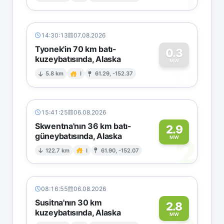
14:30:13
07.08.2026
Tyonek'in 70 km batı-
0.3
kuzeybatısında, Alaska
0
MW
5.8 km
I
61.29, -152.37
15:41:25
06.08.2026
Skwentna'nın 36 km batı-
2.9
güneybatısında, Alaska
2
MW
122.7 km
I
61.90, -152.07
08:16:55
06.08.2026
Susitna'nın 30 km
2.8
kuzeybatısında, Alaska
MW