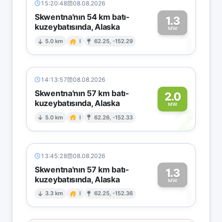
15:20:48
08.08.2026
Skwentna'nın 54 km batı-
1.3
kuzeybatısında, Alaska
1
MW
5.0 km
I
62.25, -152.29
14:13:57
08.08.2026
Skwentna'nın 57 km batı-
2.0
kuzeybatısında, Alaska
2
MW
5.0 km
I
62.26, -152.33
13:45:28
08.08.2026
Skwentna'nın 57 km batı-
1.3
kuzeybatısında, Alaska
1
MW
3.3 km
I
62.25, -152.36