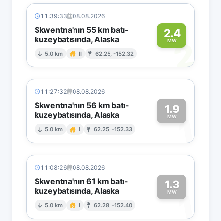
11:39:33
08.08.2026
Skwentna'nın 55 km batı-
2.4
kuzeybatısında, Alaska
2
MW
5.0 km
II
62.25, -152.32
11:27:32
08.08.2026
Skwentna'nın 56 km batı-
1.9
kuzeybatısında, Alaska
1
MW
5.0 km
I
62.25, -152.33
11:08:26
08.08.2026
Skwentna'nın 61 km batı-
1.3
kuzeybatısında, Alaska
1
MW
5.0 km
I
62.28, -152.40