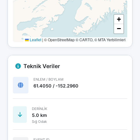
+
−
Leaflet
|
© OpenStreetMap © CARTO, © MTA Yerbilimleri
Teknik Veriler
ENLEM / BOYLAM
61.4050 / -152.2960
DERINLIK
5.0 km
Sığ Odak
EVENT ID