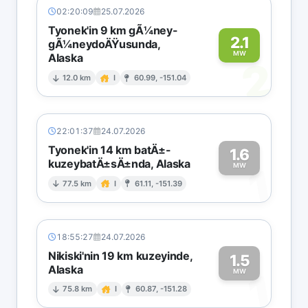
02:20:09
25.07.2026
Tyonek'in 9 km gÃ¼ney-
2.1
gÃ¼neydoÄŸusunda,
MW
Alaska
2
12.0 km
I
60.99, -151.04
22:01:37
24.07.2026
Tyonek'in 14 km batÄ±-
1.6
kuzeybatÄ±sÄ±nda, Alaska
1
MW
77.5 km
I
61.11, -151.39
18:55:27
24.07.2026
Nikiski'nin 19 km kuzeyinde,
1.5
Alaska
1
MW
75.8 km
I
60.87, -151.28