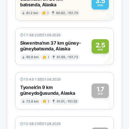
3.5
batısında, Alaska
3
MW
81.2 km
I
60.62, -151.70
17:38:22
01.08.2026
Skwentna'nın 37 km güney-
2.5
güneybatısında, Alaska
2
MW
95.6 km
I
61.69, -151.73
15:43:13
01.08.2026
Tyonek'in 9 km
1.7
güneydoğusunda, Alaska
1
MW
72.6 km
I
61.01, -151.02
12:38:25
01.08.2026