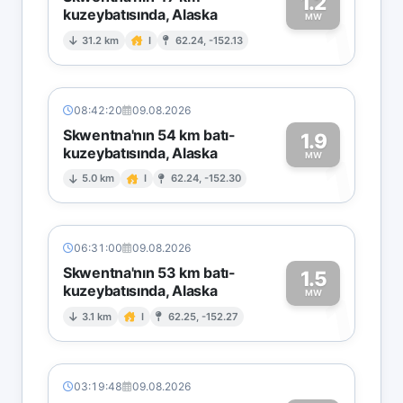
1.2
kuzeybatısında, Alaska
1
MW
31.2 km
I
62.24, -152.13
08:42:20
09.08.2026
Skwentna'nın 54 km batı-
1.9
kuzeybatısında, Alaska
1
MW
5.0 km
I
62.24, -152.30
06:31:00
09.08.2026
Skwentna'nın 53 km batı-
1.5
kuzeybatısında, Alaska
1
MW
3.1 km
I
62.25, -152.27
03:19:48
09.08.2026