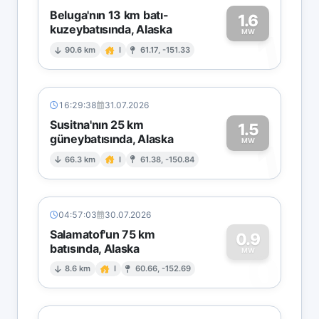
Beluga'nın 13 km batı-
1.6
kuzeybatısında, Alaska
1
MW
90.6 km
I
61.17, -151.33
16:29:38
31.07.2026
Susitna'nın 25 km
1.5
güneybatısında, Alaska
1
MW
66.3 km
I
61.38, -150.84
04:57:03
30.07.2026
Salamatof'un 75 km
0.9
batısında, Alaska
0
MW
8.6 km
I
60.66, -152.69