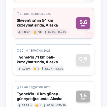
10:50:34
08.08.2026
Skwentna'nın 54 km
5.6
kuzeybatısında, Alaska
5
MW
5.0 km
VII
62.27, -152.27
20:14:13
07.08.2026
Tyonek'in 71 km batı-
0.5
kuzeybatısında, Alaska
0
MW
7.2 km
I
61.27, -152.39
17:46:38
07.08.2026
Tyonek'in 16 km güney-
1.5
güneydoğusunda, Alaska
1
MW
64.8 km
I
60.94, -150.99