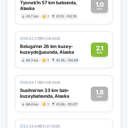
Tyonek'in 57 km batısında,
1.0
Alaska
1
MW
43.7 km
I
61.13, -152.19
09:22:27
01.08.2026
Beluga'nın 26 km kuzey-
2.1
kuzeydoğusunda, Alaska
2
MW
68.3 km
I
61.36, -150.89
06:54:11
01.08.2026
Susitna'nın 33 km batı-
1.8
kuzeybatısında, Alaska
1
MW
66.4 km
I
61.69, -151.07
22:23:24
31.07.2026