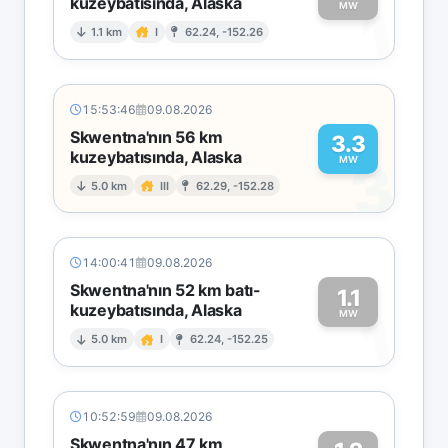
kuzeybatısında, Alaska
1
MW
1.1 km
I
62.24, -152.26
15:53:46
09.08.2026
Skwentna'nın 56 km
3.3
kuzeybatısında, Alaska
3
MW
5.0 km
III
62.29, -152.28
14:00:41
09.08.2026
Skwentna'nın 52 km batı-
1.1
kuzeybatısında, Alaska
1
MW
5.0 km
I
62.24, -152.25
10:52:59
09.08.2026
Skwentna'nın 47 km