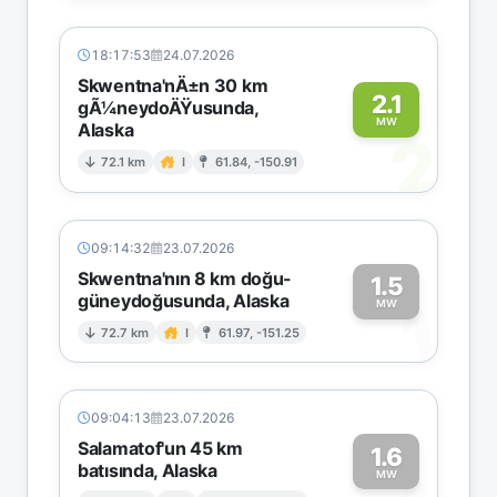
18:17:53
24.07.2026
Skwentna'nÄ±n 30 km
2.1
gÃ¼neydoÄŸusunda,
MW
Alaska
2
72.1 km
I
61.84, -150.91
09:14:32
23.07.2026
Skwentna'nın 8 km doğu-
1.5
güneydoğusunda, Alaska
1
MW
72.7 km
I
61.97, -151.25
09:04:13
23.07.2026
Salamatof'un 45 km
1.6
batısında, Alaska
MW