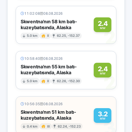
11:02:08
08.08.2026
Skwentna'nın 58 km batı-
2.4
kuzeybatısında, Alaska
2
MW
5.0 km
II
62.25, -152.37
10:58:40
08.08.2026
Skwentna'nın 55 km batı-
2.4
kuzeybatısında, Alaska
2
MW
5.0 km
II
62.26, -152.30
10:56:35
08.08.2026
Skwentna'nın 51 km batı-
3.2
kuzeybatısında, Alaska
3
MW
0.4 km
III
62.24, -152.23