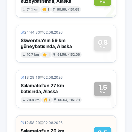
kuzeybatısında, Alaska
2
MW
74.1 km
I
60.69, -151.69
21:44:30
02.08.2026
Skwentna'nın 59 km
0.8
güneybatısında, Alaska
0
MW
10.7 km
I
61.56, -152.06
13:29:16
02.08.2026
Salamatof'un 27 km
1.5
batısında, Alaska
1
MW
79.8 km
I
60.64, -151.81
12:58:29
02.08.2026
Salamatof'un 20 km