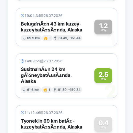
19:04:34
26.07.2026
Beluga'nÄ±n 43 km kuzey-
1.2
kuzeybatÄ±sÄ±nda, Alaska
1
MW
69.9 km
I
61.49, -151.44
14:09:55
26.07.2026
Susitna'nÄ±n 24 km
2.5
gÃ¼neybatÄ±sÄ±nda,
MW
Alaska
2
61.6 km
I
61.39, -150.84
11:12:46
26.07.2026
Tyonek'in 69 km batÄ±-
0.4
kuzeybatÄ±sÄ±nda, Alaska
MW