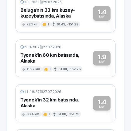
18:19:31
29.07.2026
Beluga'nın 33 km kuzey-
1.4
kuzeybatısında, Alaska
1
MW
72.1 km
I
61.43, -151.29
20:43:07
27.07.2026
Tyonek'in 60 km batısında,
1.9
Alaska
1
MW
115.7 km
I
61.08, -152.26
11:18:27
27.07.2026
Tyonek'in 32 km batısında,
1.4
Alaska
1
MW
83.4 km
I
61.08, -151.75