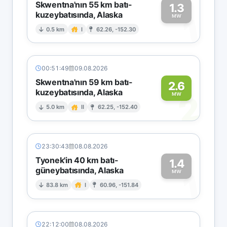
Skwentna'nın 55 km batı-
1.3
kuzeybatısında, Alaska
1
MW
0.5 km
I
62.26, -152.30
00:51:49
09.08.2026
Skwentna'nın 59 km batı-
2.6
kuzeybatısında, Alaska
2
MW
5.0 km
II
62.25, -152.40
23:30:43
08.08.2026
Tyonek'in 40 km batı-
1.4
güneybatısında, Alaska
1
MW
83.8 km
I
60.96, -151.84
22:12:00
08.08.2026