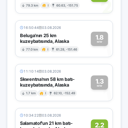
2
79.3 km
I
60.63, -151.75
16:50:44
03.08.2026
Beluga'nın 25 km
1.8
kuzeybatısında, Alaska
1
MW
77.0 km
I
61.28, -151.46
11:10:14
03.08.2026
Skwentna'nın 58 km batı-
1.3
kuzeybatısında, Alaska
1
MW
1.7 km
I
62.10, -152.49
10:34:22
03.08.2026
Salamatof'un 21 km batı-
2.2