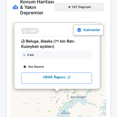
Konum Haritası
& Yakın
107 Deprem
Depremler
×
0.4 MW
18.04 10:22
Beluga, Alaska (71 km Batı-
Kuzeybatı açıkları)
5 km
Ana Deprem
USGS Raporu