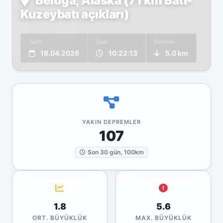
Beluga, Alaska (71 km Batı-
Kuzeybatı açıkları)
Tarih
Saat
Derinlik
18.04.2026
10:22:13
5.0 km
YAKIN DEPREMLER
107
Son 30 gün, 100km
1.8
5.6
ORT. BÜYÜKLÜK
MAX. BÜYÜKLÜK