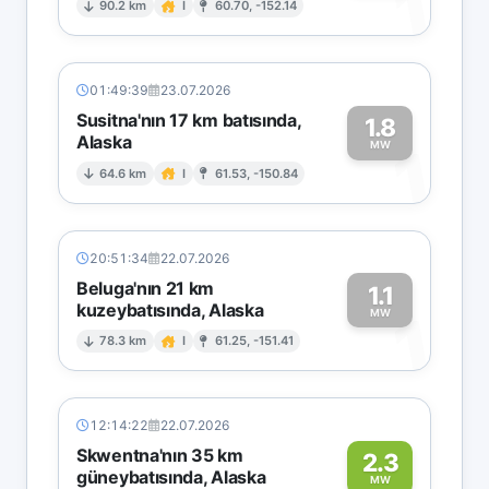
1
90.2 km
I
60.70, -152.14
01:49:39
23.07.2026
Susitna'nın 17 km batısında,
1.8
Alaska
1
MW
64.6 km
I
61.53, -150.84
20:51:34
22.07.2026
Beluga'nın 21 km
1.1
kuzeybatısında, Alaska
1
MW
78.3 km
I
61.25, -151.41
12:14:22
22.07.2026
Skwentna'nın 35 km
2.3
güneybatısında, Alaska
MW