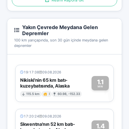
Yakın Çevrede Meydana Gelen
Depremler
100 km yarıçapında, son 30 gün içinde meydana gelen
depremler
19:17:38
09.08.2026
Nikiski'nin 65 km batı-
1.1
kuzeybatısında, Alaska
1
MW
115.5 km
I
60.98, -152.33
17:20:24
09.08.2026
Skwentna'nın 52 km batı-
1.4