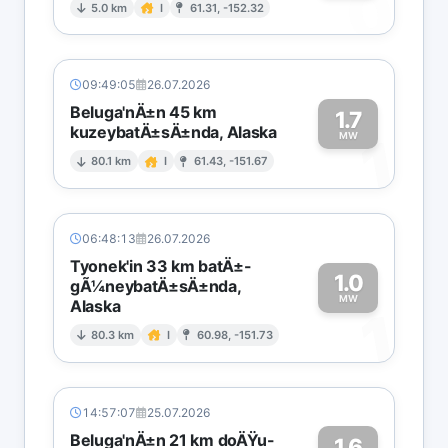
0
5.0 km
I
61.31, -152.32
09:49:05
26.07.2026
Beluga'nÄ±n 45 km
1.7
kuzeybatÄ±sÄ±nda, Alaska
1
MW
80.1 km
I
61.43, -151.67
06:48:13
26.07.2026
Tyonek'in 33 km batÄ±-
1.0
gÃ¼neybatÄ±sÄ±nda,
MW
Alaska
1
80.3 km
I
60.98, -151.73
14:57:07
25.07.2026
Beluga'nÄ±n 21 km doÄŸu-
1.6