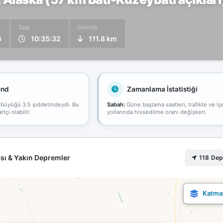
Saat
Derinlik
6
10:35:32
111.8 km
end
Zamanlama İstatistiği
 büyüğü 3.5 şiddetindeydi. Bu
Sabah:
Güne başlama saatleri, trafikte ve iş
çı olabilir.
yollarında hissedilme oranı değişken.
sı & Yakın Depremler
118 De