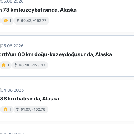
05.08.2026
in 73 km kuzeybatısında, Alaska
I
60.42, -152.77
05.08.2026
orth'un 60 km doğu-kuzeydoğusunda, Alaska
I
60.48, -153.37
04.08.2026
 88 km batısında, Alaska
I
61.07, -152.78