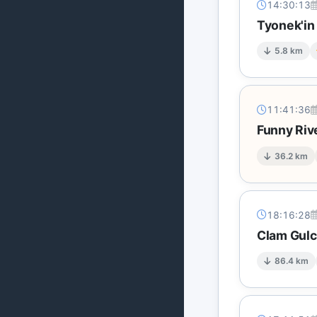
14:30:13
Tyonek'in
5.8 km
11:41:36
Funny Riv
36.2 km
18:16:28
Clam Gulc
86.4 km