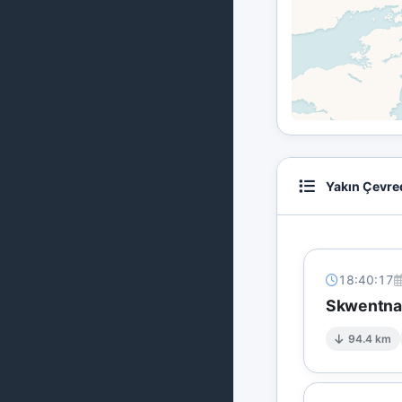
Yakın Çevre
18:40:17
Skwentna'
94.4 km