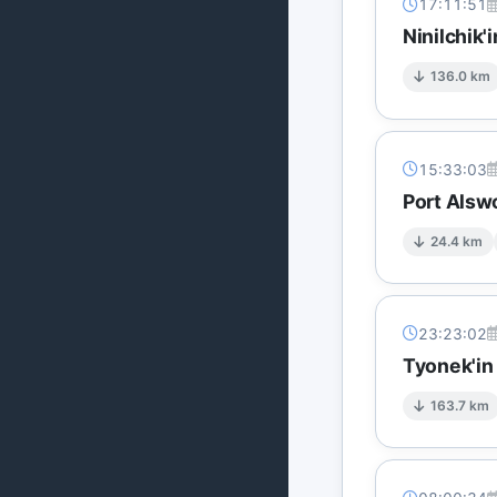
17:11:51
Ninilchik'
136.0 km
15:33:03
Port Alsw
24.4 km
23:23:02
Tyonek'in
163.7 km