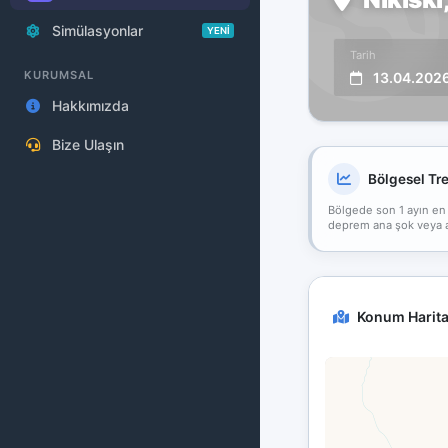
Simülasyonlar
YENİ
Tarih
KURUMSAL
13.04.202
Hakkımızda
Bize Ulaşın
Bölgesel Tr
Bölgede son 1 ayın en
deprem ana şok veya art
Konum Harita