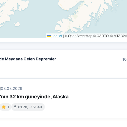
Leaflet
|
© OpenStreetMap © CARTO, © MTA Yerbi
de Meydana Gelen Depremler
10
08.08.2026
nın 32 km güneyinde, Alaska
I
61.70, -151.49