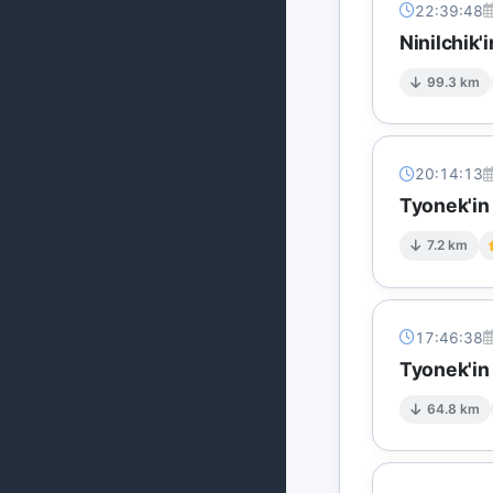
22:39:48
Ninilchik'
99.3 km
20:14:13
Tyonek'in
7.2 km
17:46:38
Tyonek'in
64.8 km