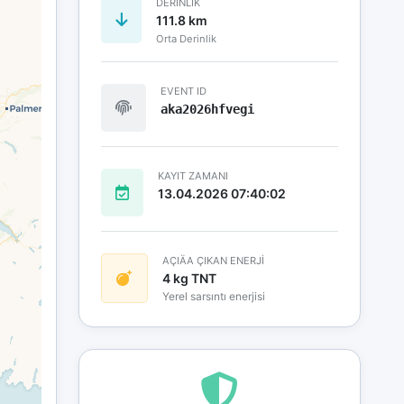
DERINLIK
111.8 km
Orta Derinlik
EVENT ID
aka2026hfvegi
KAYIT ZAMANI
13.04.2026 07:40:02
AÇIÄA ÇIKAN ENERJİ
4 kg TNT
Yerel sarsıntı enerjisi