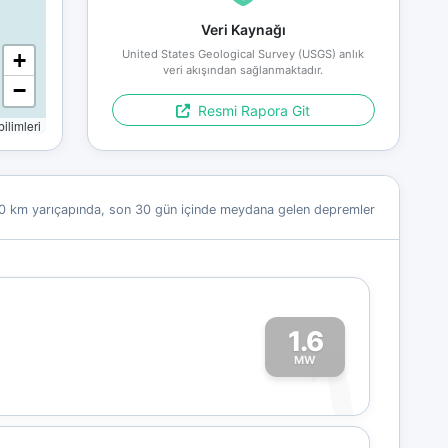
Veri Kaynağı
United States Geological Survey (USGS) anlık
+
veri akışından sağlanmaktadır.
−
Resmi Rapora Git
limleri
0 km yarıçapında, son 30 gün içinde meydana gelen depremler
1.6
1
MW