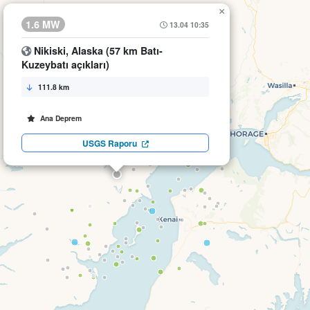
×
1.6 MW
13.04 10:35
Nikiski, Alaska (57 km Batı-
Kuzeybatı açıkları)
111.8 km
Ana Deprem
USGS Raporu