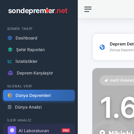
sondepremler
.net
SİSMİK TAKİP
Dashboard
Deprem Det
Şehir Raporları
Dünya Depreml
İstatistikler
Deprem Karşılaştır
Hafif Åiddet
GLOBAL VERİ
1.
Dünya Depremleri
Dünya Analizi
İLERİ ANALİZ
AI Laboratuvarı
PRO
Nikiski