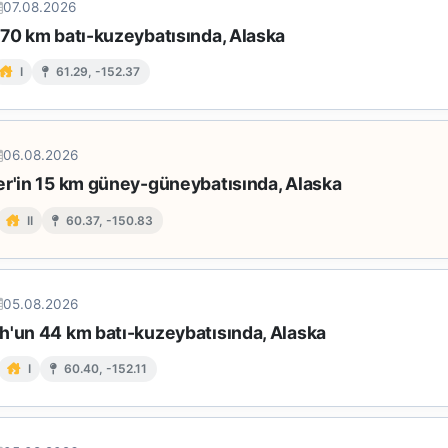
07.08.2026
 70 km batı-kuzeybatısında, Alaska
I
61.29, -152.37
06.08.2026
er'in 15 km güney-güneybatısında, Alaska
II
60.37, -150.83
05.08.2026
h'un 44 km batı-kuzeybatısında, Alaska
I
60.40, -152.11