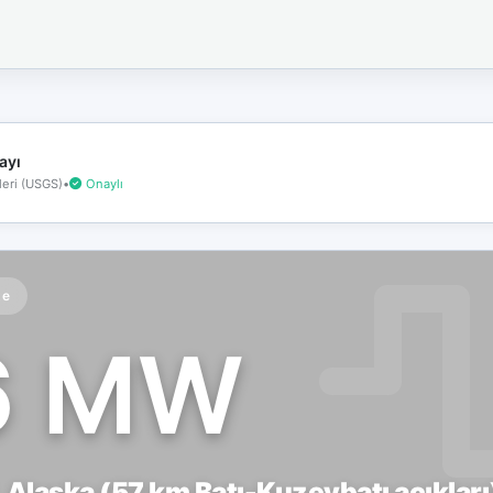
İnternet
bağlantınız
koptu!
Çevrimdışı
moddasınız.
ayı
eri (USGS)
•
Onaylı
te
6 MW
, Alaska (57 km Batı-Kuzeybatı açıkları