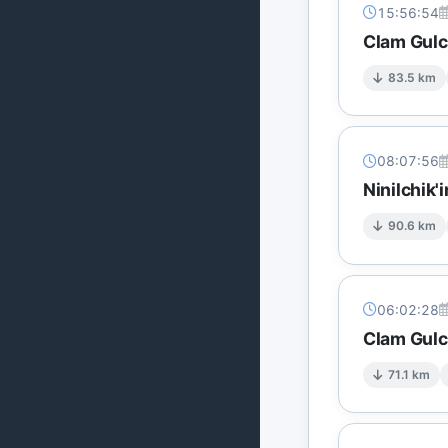
15:56:54
Clam Gulc
83.5 km
08:07:56
Ninilchik'
90.6 km
06:02:28
Clam Gulc
71.1 km