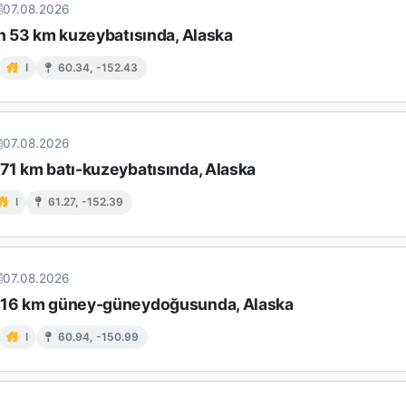
07.08.2026
in 53 km kuzeybatısında, Alaska
I
60.34, -152.43
07.08.2026
 71 km batı-kuzeybatısında, Alaska
I
61.27, -152.39
07.08.2026
 16 km güney-güneydoğusunda, Alaska
I
60.94, -150.99