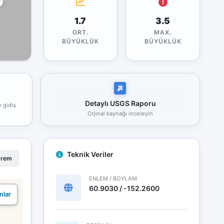
1.7
3.5
ORT.
MAX.
BÜYÜKLÜK
BÜYÜKLÜK
Detaylı USGS Raporu
e gidiş
Orjinal kaynağı inceleyin
Teknik Veriler
prem
ENLEM / BOYLAM
60.9030 / -152.2600