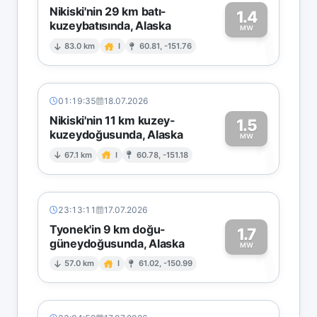
Nikiski'nin 29 km batı-
1.4
kuzeybatısında, Alaska
1
MW
83.0 km
I
60.81, -151.76
01:19:35
18.07.2026
Nikiski'nin 11 km kuzey-
1.5
kuzeydoğusunda, Alaska
1
MW
67.1 km
I
60.78, -151.18
23:13:11
17.07.2026
Tyonek'in 9 km doğu-
1.7
güneydoğusunda, Alaska
1
MW
57.0 km
I
61.02, -150.99