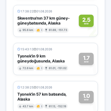
17:38:22
01.08.2026
Skwentna'nın 37 km güney-
2.5
güneybatısında, Alaska
2
MW
95.6 km
I
61.69, -151.73
15:43:13
01.08.2026
Tyonek'in 9 km
1.7
güneydoğusunda, Alaska
1
MW
72.6 km
I
61.01, -151.02
12:38:25
01.08.2026
Tyonek'in 57 km batısında,
1.0
Alaska
1
MW
43.7 km
I
61.13, -152.19