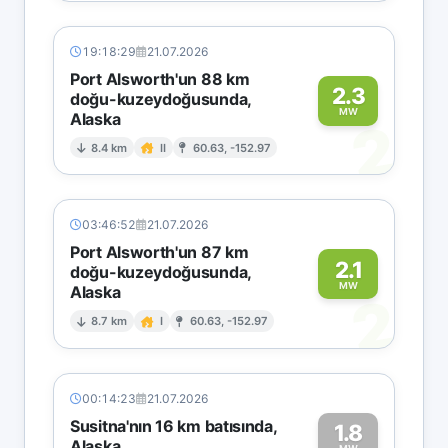
19:18:29
21.07.2026
Port Alsworth'un 88 km
2.3
doğu-kuzeydoğusunda,
MW
Alaska
2
8.4 km
II
60.63, -152.97
03:46:52
21.07.2026
Port Alsworth'un 87 km
2.1
doğu-kuzeydoğusunda,
MW
Alaska
2
8.7 km
I
60.63, -152.97
00:14:23
21.07.2026
Susitna'nın 16 km batısında,
1.8
Alaska