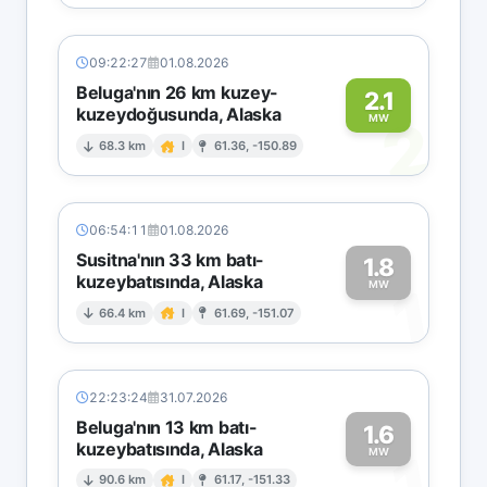
09:22:27
01.08.2026
Beluga'nın 26 km kuzey-
2.1
kuzeydoğusunda, Alaska
2
MW
68.3 km
I
61.36, -150.89
06:54:11
01.08.2026
Susitna'nın 33 km batı-
1.8
kuzeybatısında, Alaska
1
MW
66.4 km
I
61.69, -151.07
22:23:24
31.07.2026
Beluga'nın 13 km batı-
1.6
kuzeybatısında, Alaska
1
MW
90.6 km
I
61.17, -151.33