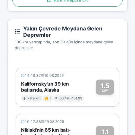
Yakın Çevrede Meydana Gelen
Depremler
100 km yarıçapında, son 30 gün içinde meydana gelen
depremler
14:18:37
10.08.2026
Kalifornsky'un 39 km
1.5
batısında, Alaska
1
MW
79.9 km
I
60.49, -151.99
19:17:38
09.08.2026
Nikiski'nin 65 km batı-
1.1