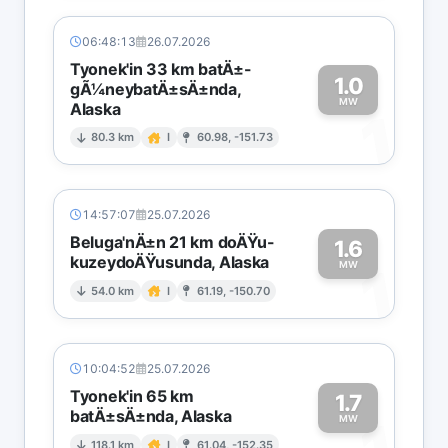
06:48:13
26.07.2026
Tyonek'in 33 km batÄ±-
1.0
gÃ¼neybatÄ±sÄ±nda,
MW
Alaska
1
80.3 km
I
60.98, -151.73
14:57:07
25.07.2026
Beluga'nÄ±n 21 km doÄŸu-
1.6
kuzeydoÄŸusunda, Alaska
1
MW
54.0 km
I
61.19, -150.70
10:04:52
25.07.2026
Tyonek'in 65 km
1.7
batÄ±sÄ±nda, Alaska
MW
118.1 km
I
61.04, -152.35