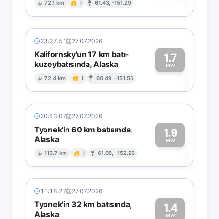
1
72.1 km
I
61.43, -151.29
23:27:51
27.07.2026
Kalifornsky'un 17 km batı-
1.7
kuzeybatısında, Alaska
1
MW
72.4 km
I
60.49, -151.56
20:43:07
27.07.2026
Tyonek'in 60 km batısında,
1.9
Alaska
1
MW
115.7 km
I
61.08, -152.26
11:18:27
27.07.2026
Tyonek'in 32 km batısında,
1.4
Alaska
MW