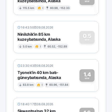
kuzeybatısında, Alaska
1
MW
115.5 km
I
60.98, -152.33
16:43:50
09.08.2026
Ninilchik'in 85 km
0.5
kuzeybatısında, Alaska
0
MW
5.0 km
I
60.52, -152.89
23:30:43
08.08.2026
Tyonek'in 40 km batı-
1.4
güneybatısında, Alaska
1
MW
83.8 km
I
60.96, -151.84
18:40:17
08.08.2026
Skwentna'nın 32 km