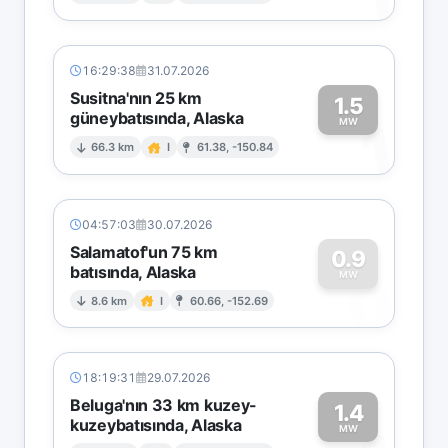
16:29:38
31.07.2026
Susitna'nın 25 km
1.5
güneybatısında, Alaska
1
MW
66.3 km
I
61.38, -150.84
04:57:03
30.07.2026
Salamatof'un 75 km
0.9
batısında, Alaska
0
MW
8.6 km
I
60.66, -152.69
18:19:31
29.07.2026
Beluga'nın 33 km kuzey-
1.4
kuzeybatısında, Alaska
MW