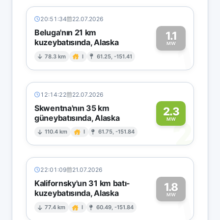
20:51:34
22.07.2026
Beluga'nın 21 km
1.1
kuzeybatısında, Alaska
1
MW
78.3 km
I
61.25, -151.41
12:14:22
22.07.2026
Skwentna'nın 35 km
2.3
güneybatısında, Alaska
2
MW
110.4 km
I
61.75, -151.84
22:01:09
21.07.2026
Kalifornsky'un 31 km batı-
1.8
kuzeybatısında, Alaska
1
MW
77.4 km
I
60.49, -151.84