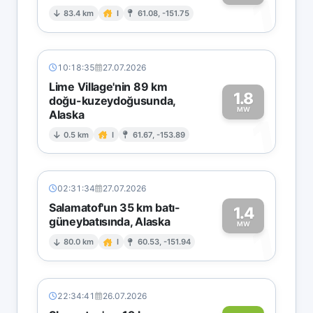
1
83.4 km
I
61.08, -151.75
10:18:35
27.07.2026
Lime Village'nin 89 km
1.8
doğu-kuzeydoğusunda,
MW
Alaska
1
0.5 km
I
61.67, -153.89
02:31:34
27.07.2026
Salamatof'un 35 km batı-
1.4
güneybatısında, Alaska
1
MW
80.0 km
I
60.53, -151.94
22:34:41
26.07.2026