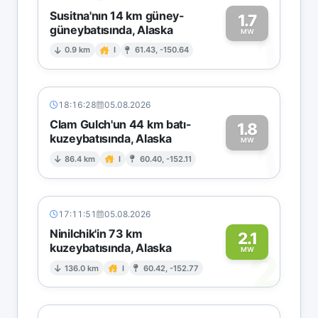
Susitna'nın 14 km güney-
1.7
güneybatısında, Alaska
1
MW
0.9 km
I
61.43, -150.64
18:16:28
05.08.2026
Clam Gulch'un 44 km batı-
1.8
kuzeybatısında, Alaska
1
MW
86.4 km
I
60.40, -152.11
17:11:51
05.08.2026
Ninilchik'in 73 km
2.1
kuzeybatısında, Alaska
2
MW
136.0 km
I
60.42, -152.77