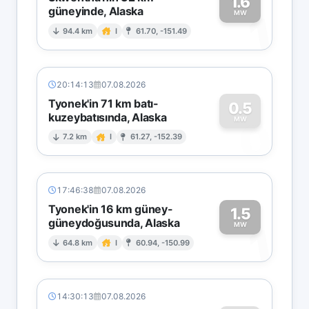
1.6
güneyinde, Alaska
1
MW
94.4 km
I
61.70, -151.49
20:14:13
07.08.2026
Tyonek'in 71 km batı-
0.5
kuzeybatısında, Alaska
0
MW
7.2 km
I
61.27, -152.39
17:46:38
07.08.2026
Tyonek'in 16 km güney-
1.5
güneydoğusunda, Alaska
1
MW
64.8 km
I
60.94, -150.99
14:30:13
07.08.2026