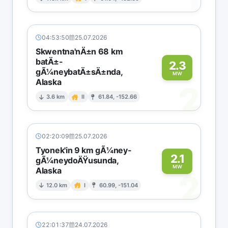
1
04:53:50
25.07.2026
Skwentna'nÄ±n 68 km
batÄ±-
2.3
gÃ¼neybatÄ±sÄ±nda,
MW
Alaska
2
3.6 km
II
61.84, -152.66
02:20:09
25.07.2026
Tyonek'in 9 km gÃ¼ney-
2.1
gÃ¼neydoÄŸusunda,
MW
Alaska
2
12.0 km
I
60.99, -151.04
22:01:37
24.07.2026