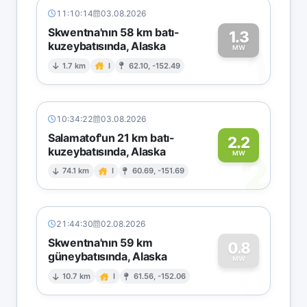
11:10:14
03.08.2026
Skwentna'nın 58 km batı-
1.3
kuzeybatısında, Alaska
1
MW
1.7 km
I
62.10, -152.49
10:34:22
03.08.2026
Salamatof'un 21 km batı-
2.2
kuzeybatısında, Alaska
2
MW
74.1 km
I
60.69, -151.69
21:44:30
02.08.2026
Skwentna'nın 59 km
0.8
güneybatısında, Alaska
0
MW
10.7 km
I
61.56, -152.06