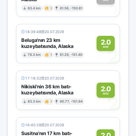
1
MW
63.4 km
I
61.56, -150.81
18:39:48
20.07.2026
Beluga'nın 23 km
2.0
kuzeybatısında, Alaska
2
MW
78.3 km
I
61.29, -151.40
17:18:32
20.07.2026
Nikiski'nin 36 km batı-
2.0
kuzeybatısında, Alaska
2
MW
83.3 km
I
60.77, -151.94
16:40:28
20.07.2026
Susitna'nın 17 km batı-
2.0