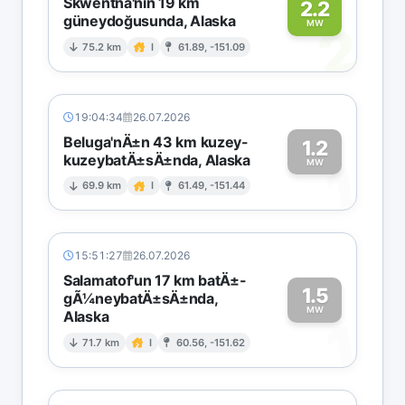
Skwentna'nın 19 km
2.2
güneydoğusunda, Alaska
2
MW
75.2 km
I
61.89, -151.09
19:04:34
26.07.2026
Beluga'nÄ±n 43 km kuzey-
1.2
kuzeybatÄ±sÄ±nda, Alaska
1
MW
69.9 km
I
61.49, -151.44
15:51:27
26.07.2026
Salamatof'un 17 km batÄ±-
1.5
gÃ¼neybatÄ±sÄ±nda,
MW
Alaska
1
71.7 km
I
60.56, -151.62