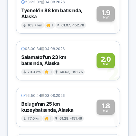
23:23:02
04.08.2026
Tyonek'in 88 km batısında,
1.9
Alaska
1
MW
163.7 km
I
61.07, -152.78
08:00:34
04.08.2026
Salamatof'un 23 km
2.0
batısında, Alaska
2
MW
79.3 km
I
60.63, -151.75
16:50:44
03.08.2026
Beluga'nın 25 km
1.8
kuzeybatısında, Alaska
1
MW
77.0 km
I
61.28, -151.46