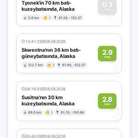
Tyonek'in 70 km batı-
0.3
kuzeybatısında, Alaska
0
MW
5.8 km
I
61.29, -152.37
15:41:25
06.08.2026
Skwentna'nın 36 km batı-
2.9
güneybatısında, Alaska
2
MW
122.7 km
I
61.90, -152.07
08:16:55
06.08.2026
Susitna'nın 30 km
2.8
kuzeybatısında, Alaska
2
MW
69.0 km
I
61.76, -150.86
00:40:09
06.08.2026