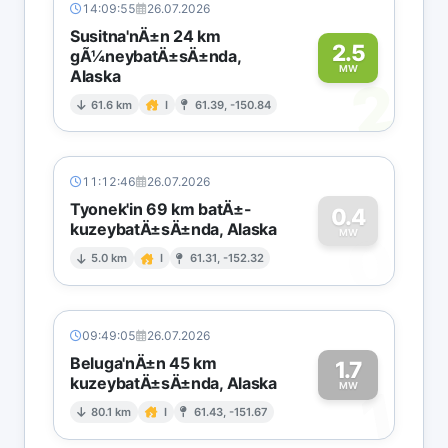
14:09:55
26.07.2026
Susitna'nÄ±n 24 km
2.5
gÃ¼neybatÄ±sÄ±nda,
MW
Alaska
2
61.6 km
I
61.39, -150.84
11:12:46
26.07.2026
Tyonek'in 69 km batÄ±-
0.4
kuzeybatÄ±sÄ±nda, Alaska
0
MW
5.0 km
I
61.31, -152.32
09:49:05
26.07.2026
Beluga'nÄ±n 45 km
1.7
kuzeybatÄ±sÄ±nda, Alaska
1
MW
80.1 km
I
61.43, -151.67