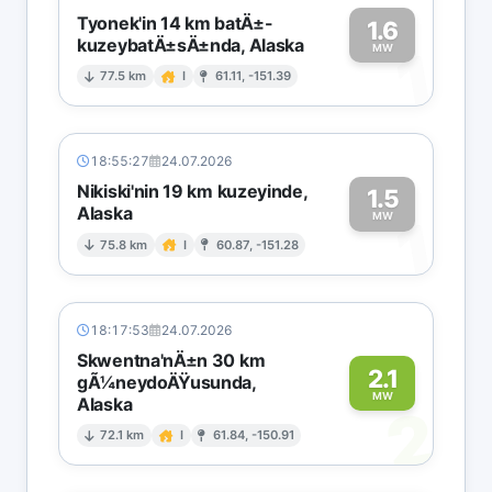
Tyonek'in 14 km batÄ±-
1.6
kuzeybatÄ±sÄ±nda, Alaska
1
MW
77.5 km
I
61.11, -151.39
18:55:27
24.07.2026
Nikiski'nin 19 km kuzeyinde,
1.5
Alaska
1
MW
75.8 km
I
60.87, -151.28
18:17:53
24.07.2026
Skwentna'nÄ±n 30 km
2.1
gÃ¼neydoÄŸusunda,
MW
Alaska
2
72.1 km
I
61.84, -150.91