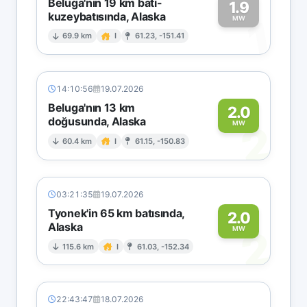
Beluga'nın 19 km batı-
1.9
kuzeybatısında, Alaska
1
MW
69.9 km
I
61.23, -151.41
14:10:56
19.07.2026
Beluga'nın 13 km
2.0
doğusunda, Alaska
2
MW
60.4 km
I
61.15, -150.83
03:21:35
19.07.2026
Tyonek'in 65 km batısında,
2.0
Alaska
2
MW
115.6 km
I
61.03, -152.34
22:43:47
18.07.2026