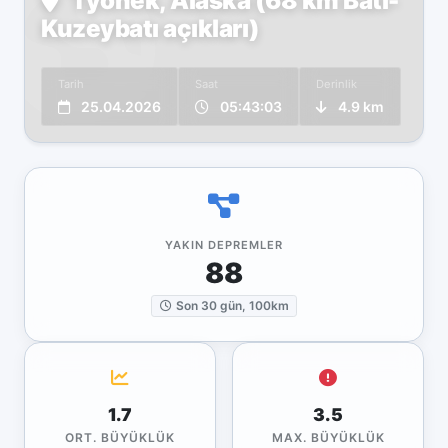
Tyonek, Alaska (68 km Batı-
Kuzeybatı açıkları)
Tarih
Saat
Derinlik
25.04.2026
05:43:03
4.9 km
YAKIN DEPREMLER
88
Son 30 gün, 100km
1.7
3.5
ORT. BÜYÜKLÜK
MAX. BÜYÜKLÜK