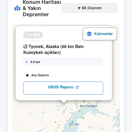
Konum Haritası
& Yakın
88 Deprem
Depremler
×
0.4 MW
25.04 05:43
Tyonek, Alaska (68 km Batı-
Kuzeybatı açıkları)
4.9 km
Ana Deprem
USGS Raporu