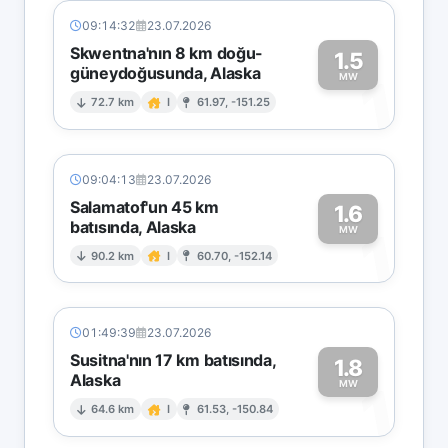
09:14:32
23.07.2026
Skwentna'nın 8 km doğu-
1.5
güneydoğusunda, Alaska
1
MW
72.7 km
I
61.97, -151.25
09:04:13
23.07.2026
Salamatof'un 45 km
1.6
batısında, Alaska
1
MW
90.2 km
I
60.70, -152.14
01:49:39
23.07.2026
Susitna'nın 17 km batısında,
1.8
Alaska
1
MW
64.6 km
I
61.53, -150.84