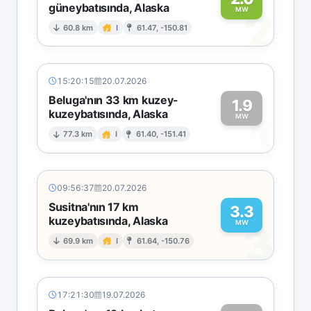
güneybatısında, Alaska
2
MW
60.8 km
I
61.47, -150.81
15:20:15
20.07.2026
Beluga'nın 33 km kuzey-
1.9
kuzeybatısında, Alaska
1
MW
77.3 km
I
61.40, -151.41
09:56:37
20.07.2026
Susitna'nın 17 km
3.3
kuzeybatısında, Alaska
3
MW
69.9 km
I
61.64, -150.76
17:21:30
19.07.2026