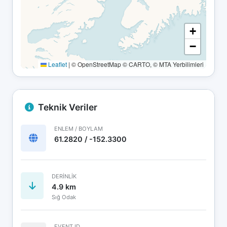
+
−
Leaflet
|
© OpenStreetMap © CARTO, © MTA Yerbilimleri
Teknik Veriler
ENLEM / BOYLAM
61.2820 / -152.3300
DERINLIK
4.9 km
Sığ Odak
EVENT ID