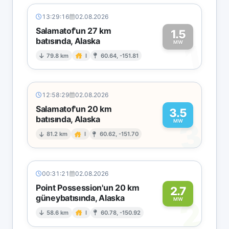
13:29:16
02.08.2026
Salamatof'un 27 km
1.5
batısında, Alaska
1
MW
79.8 km
I
60.64, -151.81
12:58:29
02.08.2026
Salamatof'un 20 km
3.5
batısında, Alaska
3
MW
81.2 km
I
60.62, -151.70
00:31:21
02.08.2026
Point Possession'un 20 km
2.7
güneybatısında, Alaska
2
MW
58.6 km
I
60.78, -150.92