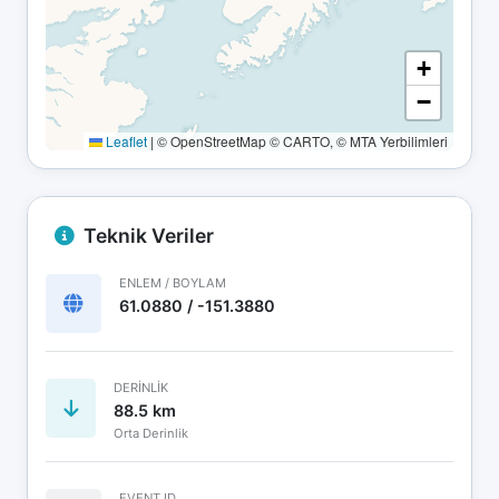
+
−
Leaflet
|
© OpenStreetMap © CARTO, © MTA Yerbilimleri
Teknik Veriler
ENLEM / BOYLAM
61.0880 / -151.3880
DERINLIK
88.5 km
Orta Derinlik
EVENT ID