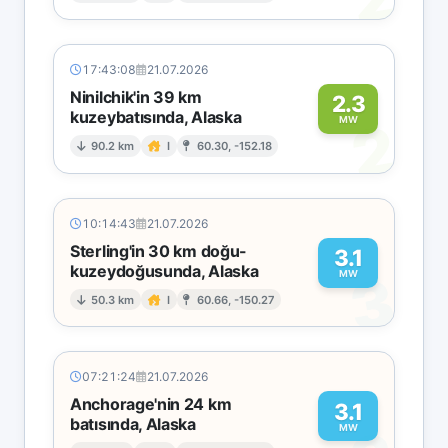
17:43:08
21.07.2026
Ninilchik'in 39 km
2.3
kuzeybatısında, Alaska
2
MW
90.2 km
I
60.30, -152.18
10:14:43
21.07.2026
Sterling'in 30 km doğu-
3.1
kuzeydoğusunda, Alaska
3
MW
50.3 km
I
60.66, -150.27
07:21:24
21.07.2026
Anchorage'nin 24 km
3.1
batısında, Alaska
MW