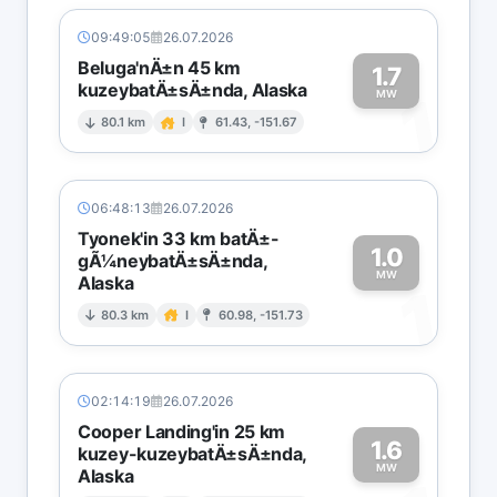
09:49:05
26.07.2026
Beluga'nÄ±n 45 km
1.7
kuzeybatÄ±sÄ±nda, Alaska
1
MW
80.1 km
I
61.43, -151.67
06:48:13
26.07.2026
Tyonek'in 33 km batÄ±-
1.0
gÃ¼neybatÄ±sÄ±nda,
MW
Alaska
1
80.3 km
I
60.98, -151.73
02:14:19
26.07.2026
Cooper Landing'in 25 km
1.6
kuzey-kuzeybatÄ±sÄ±nda,
MW
Alaska