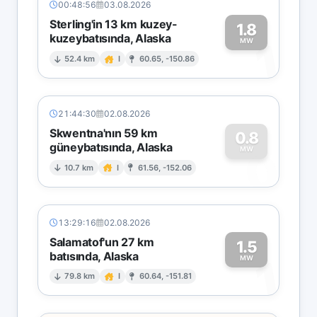
00:48:56
03.08.2026
Sterling'in 13 km kuzey-
1.8
kuzeybatısında, Alaska
1
MW
52.4 km
I
60.65, -150.86
21:44:30
02.08.2026
Skwentna'nın 59 km
0.8
güneybatısında, Alaska
0
MW
10.7 km
I
61.56, -152.06
13:29:16
02.08.2026
Salamatof'un 27 km
1.5
batısında, Alaska
1
MW
79.8 km
I
60.64, -151.81