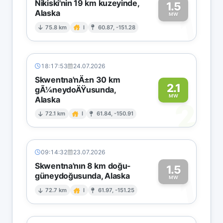
Nikiski'nin 19 km kuzeyinde,
1.5
Alaska
1
MW
75.8 km
I
60.87, -151.28
18:17:53
24.07.2026
Skwentna'nÄ±n 30 km
2.1
gÃ¼neydoÄŸusunda,
MW
Alaska
2
72.1 km
I
61.84, -150.91
09:14:32
23.07.2026
Skwentna'nın 8 km doğu-
1.5
güneydoğusunda, Alaska
1
MW
72.7 km
I
61.97, -151.25