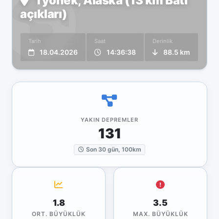
Tyonek, Alaska (13 km Batı
açıkları)
Tarih
Saat
Derinlik
18.04.2026
14:36:38
88.5 km
YAKIN DEPREMLER
131
Son 30 gün, 100km
1.8
3.5
ORT. BÜYÜKLÜK
MAX. BÜYÜKLÜK