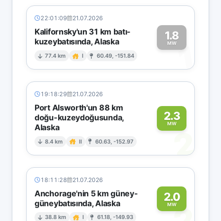
22:01:09
21.07.2026
Kalifornsky'un 31 km batı-
1.8
kuzeybatısında, Alaska
1
MW
77.4 km
I
60.49, -151.84
19:18:29
21.07.2026
Port Alsworth'un 88 km
2.3
doğu-kuzeydoğusunda,
MW
Alaska
2
8.4 km
II
60.63, -152.97
18:11:28
21.07.2026
Anchorage'nin 5 km güney-
2.0
güneybatısında, Alaska
2
MW
38.8 km
I
61.18, -149.93