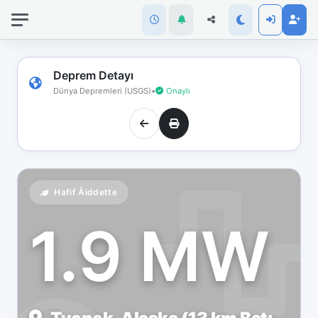
İnternet
bağlantınız
koptu!
Çevrimdışı
Deprem Detayı
moddasınız.
Dünya Depremleri (USGS)
•
Onaylı
Hafif Åiddette
1.9 MW