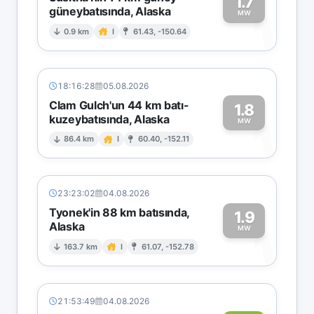
1.7
güneybatısında, Alaska
1
MW
0.9 km
I
61.43, -150.64
18:16:28
05.08.2026
Clam Gulch'un 44 km batı-
1.8
kuzeybatısında, Alaska
1
MW
86.4 km
I
60.40, -152.11
23:23:02
04.08.2026
Tyonek'in 88 km batısında,
1.9
Alaska
1
MW
163.7 km
I
61.07, -152.78
21:53:49
04.08.2026