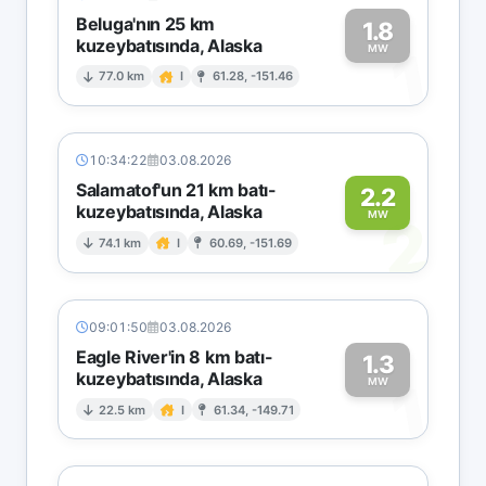
Beluga'nın 25 km
1.8
kuzeybatısında, Alaska
1
MW
77.0 km
I
61.28, -151.46
10:34:22
03.08.2026
Salamatof'un 21 km batı-
2.2
kuzeybatısında, Alaska
2
MW
74.1 km
I
60.69, -151.69
09:01:50
03.08.2026
Eagle River'in 8 km batı-
1.3
kuzeybatısında, Alaska
1
MW
22.5 km
I
61.34, -149.71