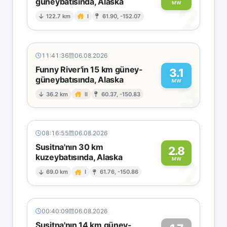
güneybatısında, Alaska
2
MW
122.7 km
I
61.90, -152.07
11:41:36
06.08.2026
Funny River'in 15 km güney-
3.1
güneybatısında, Alaska
3
MW
36.2 km
II
60.37, -150.83
08:16:55
06.08.2026
Susitna'nın 30 km
2.8
kuzeybatısında, Alaska
2
MW
69.0 km
I
61.76, -150.86
00:40:09
06.08.2026
Susitna'nın 14 km güney-