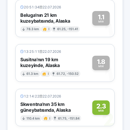
20:51:34
22.07.2026
Beluga'nın 21 km
1.1
kuzeybatısında, Alaska
1
MW
78.3 km
I
61.25, -151.41
13:25:11
22.07.2026
Susitna'nın 19 km
1.8
kuzeyinde, Alaska
1
MW
61.3 km
I
61.72, -150.52
12:14:22
22.07.2026
Skwentna'nın 35 km
2.3
güneybatısında, Alaska
2
MW
110.4 km
I
61.75, -151.84