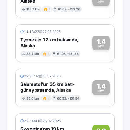
Alaska
1
MW
115.7 km
I
61.08, -152.26
11:18:27
27.07.2026
Tyonek'in 32 km batısında,
1.4
Alaska
1
MW
83.4 km
I
61.08, -151.75
02:31:34
27.07.2026
Salamatof'un 35 km batı-
1.4
güneybatısında, Alaska
1
MW
80.0 km
I
60.53, -151.94
22:34:41
26.07.2026
Skwentna'nın 19 km