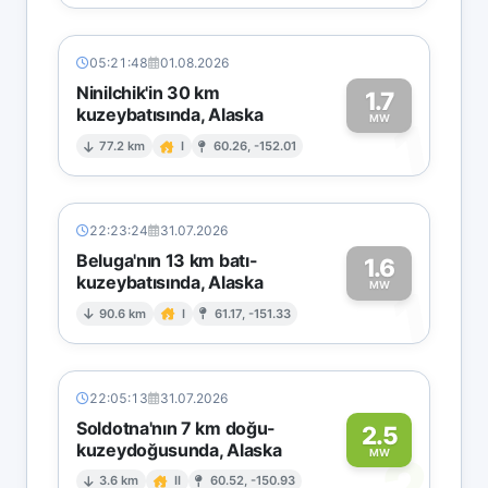
05:21:48
01.08.2026
Ninilchik'in 30 km
1.7
kuzeybatısında, Alaska
1
MW
77.2 km
I
60.26, -152.01
22:23:24
31.07.2026
Beluga'nın 13 km batı-
1.6
kuzeybatısında, Alaska
1
MW
90.6 km
I
61.17, -151.33
22:05:13
31.07.2026
Soldotna'nın 7 km doğu-
2.5
kuzeydoğusunda, Alaska
2
MW
3.6 km
II
60.52, -150.93