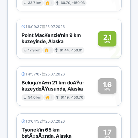
1
33.7 km
I
60.70, -150.03
16:09:37
25.07.2026
Point MacKenzie'nin 9 km
2.1
kuzeyinde, Alaska
2
MW
17.9 km
I
61.44, -150.01
14:57:07
25.07.2026
Beluga'nÄ±n 21 km doÄŸu-
1.6
kuzeydoÄŸusunda, Alaska
1
MW
54.0 km
I
61.19, -150.70
10:04:52
25.07.2026
Tyonek'in 65 km
1.7
batÄ±sÄ±nda, Alaska
MW