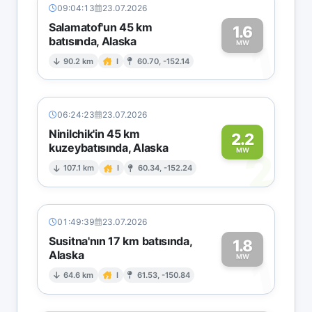
09:04:13
23.07.2026
Salamatof'un 45 km
1.6
batısında, Alaska
1
MW
90.2 km
I
60.70, -152.14
06:24:23
23.07.2026
Ninilchik'in 45 km
2.2
kuzeybatısında, Alaska
2
MW
107.1 km
I
60.34, -152.24
01:49:39
23.07.2026
Susitna'nın 17 km batısında,
1.8
Alaska
1
MW
64.6 km
I
61.53, -150.84