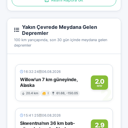
Yakın Çevrede Meydana Gelen
Depremler
100 km yarıçapında, son 30 gün içinde meydana gelen
depremler
16:32:24
06.08.2026
Willow'un 7 km güneyinde,
2.0
Alaska
2
MW
20.4 km
I
61.68, -150.05
15:41:25
06.08.2026
Skwentna'nın 36 km batı-
2.9