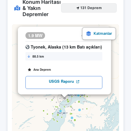
Konum Haritası
& Yakın
131 Deprem
Depremler
×
1.9 MW
18.04 14:36
Tyonek, Alaska (13 km Batı açıkları)
88.5 km
Ana Deprem
USGS Raporu