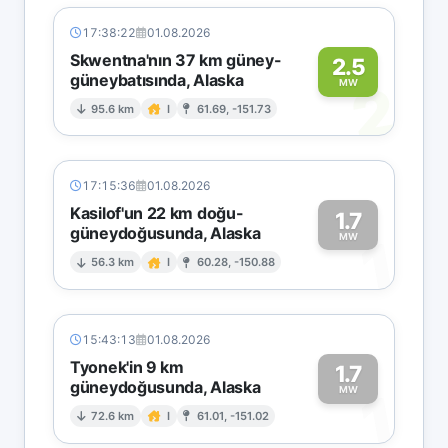
17:38:22
01.08.2026
Skwentna'nın 37 km güney-
2.5
güneybatısında, Alaska
2
MW
95.6 km
I
61.69, -151.73
17:15:36
01.08.2026
Kasilof'un 22 km doğu-
1.7
güneydoğusunda, Alaska
1
MW
56.3 km
I
60.28, -150.88
15:43:13
01.08.2026
Tyonek'in 9 km
1.7
güneydoğusunda, Alaska
1
MW
72.6 km
I
61.01, -151.02