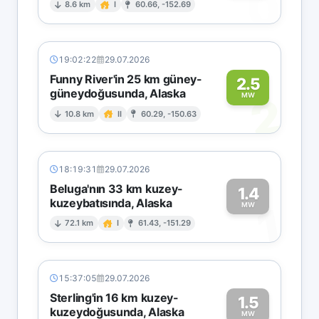
0
8.6 km
I
60.66, -152.69
19:02:22
29.07.2026
Funny River'in 25 km güney-
2.5
güneydoğusunda, Alaska
2
MW
10.8 km
II
60.29, -150.63
18:19:31
29.07.2026
Beluga'nın 33 km kuzey-
1.4
kuzeybatısında, Alaska
1
MW
72.1 km
I
61.43, -151.29
15:37:05
29.07.2026
Sterling'in 16 km kuzey-
1.5
kuzeydoğusunda, Alaska
MW