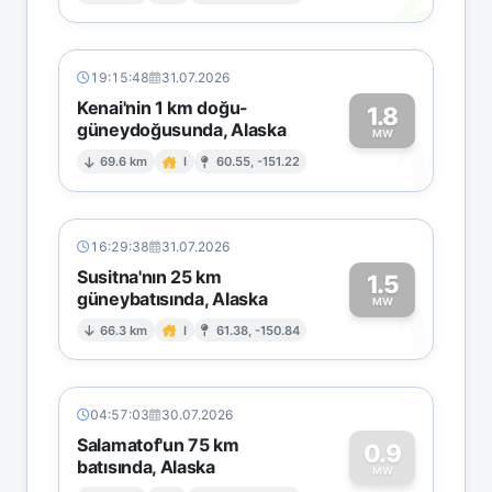
19:15:48
31.07.2026
Kenai'nin 1 km doğu-
1.8
güneydoğusunda, Alaska
1
MW
69.6 km
I
60.55, -151.22
16:29:38
31.07.2026
Susitna'nın 25 km
1.5
güneybatısında, Alaska
1
MW
66.3 km
I
61.38, -150.84
04:57:03
30.07.2026
Salamatof'un 75 km
0.9
batısında, Alaska
MW