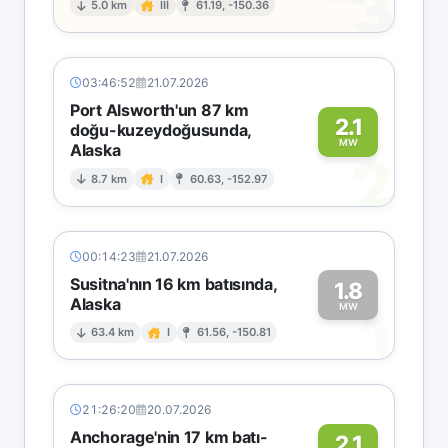
3
5.0 km
III
61.19, -150.36
03:46:52
21.07.2026
Port Alsworth'un 87 km
2.1
doğu-kuzeydoğusunda,
MW
Alaska
2
8.7 km
I
60.63, -152.97
00:14:23
21.07.2026
Susitna'nın 16 km batısında,
1.8
Alaska
1
MW
63.4 km
I
61.56, -150.81
21:26:20
20.07.2026
Anchorage'nin 17 km batı-
2.1