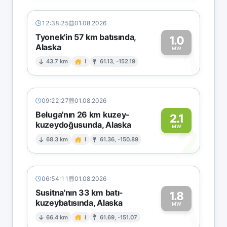
12:38:25
01.08.2026
Tyonek'in 57 km batısında,
1.0
Alaska
1
MW
43.7 km
I
61.13, -152.19
09:22:27
01.08.2026
Beluga'nın 26 km kuzey-
2.1
kuzeydoğusunda, Alaska
2
MW
68.3 km
I
61.36, -150.89
06:54:11
01.08.2026
Susitna'nın 33 km batı-
1.8
kuzeybatısında, Alaska
1
MW
66.4 km
I
61.69, -151.07