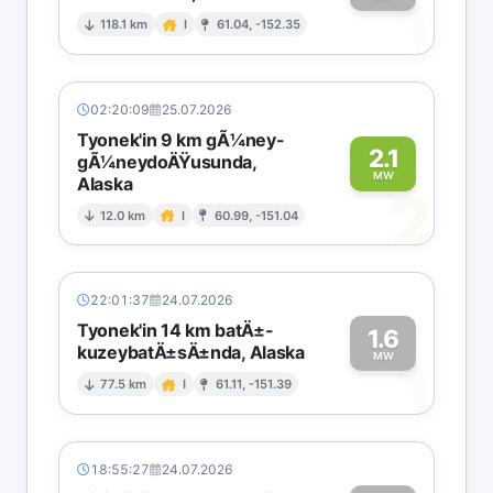
1
118.1 km
I
61.04, -152.35
02:20:09
25.07.2026
Tyonek'in 9 km gÃ¼ney-
2.1
gÃ¼neydoÄŸusunda,
MW
Alaska
2
12.0 km
I
60.99, -151.04
22:01:37
24.07.2026
Tyonek'in 14 km batÄ±-
1.6
kuzeybatÄ±sÄ±nda, Alaska
1
MW
77.5 km
I
61.11, -151.39
18:55:27
24.07.2026