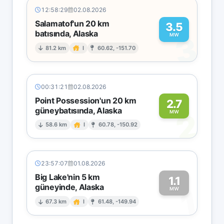
12:58:29
02.08.2026
Salamatof'un 20 km
3.5
batısında, Alaska
3
MW
81.2 km
I
60.62, -151.70
00:31:21
02.08.2026
Point Possession'un 20 km
2.7
güneybatısında, Alaska
2
MW
58.6 km
I
60.78, -150.92
23:57:07
01.08.2026
Big Lake'nin 5 km
1.1
güneyinde, Alaska
1
MW
67.3 km
I
61.48, -149.94