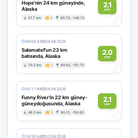
Hope'nin 24 km güneyinde,
2.1
Alaska
2
MW
27.7 km
I
60.70, -149.72
08:00:34
04.08.2026
Salamatof'un 23 km
2.0
batısında, Alaska
2
MW
79.3 km
I
60.63, -151.75
05:17:48
04.08.2026
Funny River'in 22 km güney-
2.1
güneydoğusunda, Alaska
2
MW
46.3 km
I
60.31, -150.62
16:50:44
03.08.2026