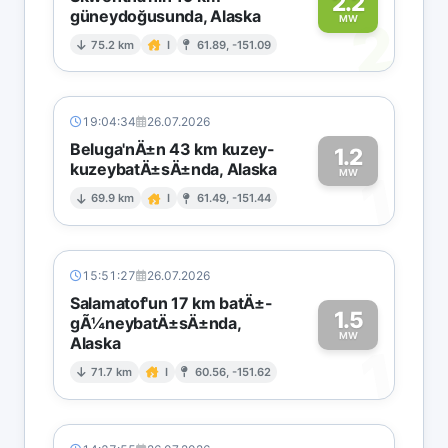
2.2
güneydoğusunda, Alaska
2
MW
75.2 km
I
61.89, -151.09
19:04:34
26.07.2026
Beluga'nÄ±n 43 km kuzey-
1.2
kuzeybatÄ±sÄ±nda, Alaska
1
MW
69.9 km
I
61.49, -151.44
15:51:27
26.07.2026
Salamatof'un 17 km batÄ±-
1.5
gÃ¼neybatÄ±sÄ±nda,
MW
Alaska
1
71.7 km
I
60.56, -151.62