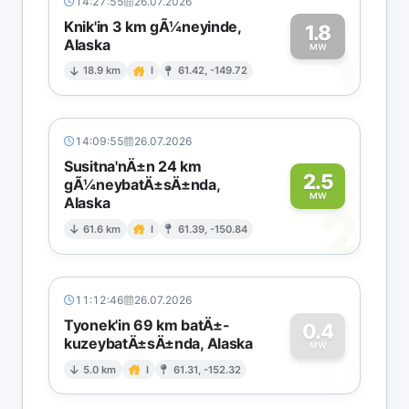
14:27:55
26.07.2026
Knik'in 3 km gÃ¼neyinde,
1.8
Alaska
1
MW
18.9 km
I
61.42, -149.72
14:09:55
26.07.2026
Susitna'nÄ±n 24 km
2.5
gÃ¼neybatÄ±sÄ±nda,
MW
Alaska
2
61.6 km
I
61.39, -150.84
11:12:46
26.07.2026
Tyonek'in 69 km batÄ±-
0.4
kuzeybatÄ±sÄ±nda, Alaska
0
MW
5.0 km
I
61.31, -152.32