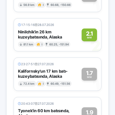
1
56.9 km
I
60.68, -150.66
17:15:16
28.07.2026
Ninilchik'in 26 km
2.1
kuzeybatısında, Alaska
2
MW
81.1 km
I
60.25, -151.94
23:27:51
27.07.2026
Kalifornsky'un 17 km batı-
1.7
kuzeybatısında, Alaska
1
MW
72.4 km
I
60.49, -151.56
20:43:07
27.07.2026
Tyonek'in 60 km batısında,
1.9