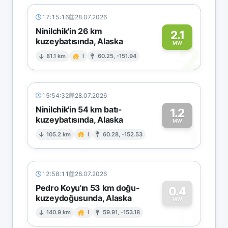
17:15:16
28.07.2026
Ninilchik'in 26 km
2.1
kuzeybatısında, Alaska
2
MW
81.1 km
I
60.25, -151.94
15:54:32
28.07.2026
Ninilchik'in 54 km batı-
1.2
kuzeybatısında, Alaska
1
MW
105.2 km
I
60.28, -152.53
12:58:11
28.07.2026
Pedro Koyu'ın 53 km doğu-
0.4
kuzeydoğusunda, Alaska
0
MW
140.9 km
I
59.91, -153.18