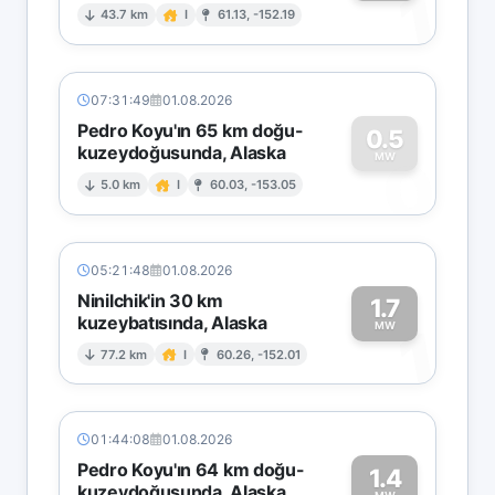
1
43.7 km
I
61.13, -152.19
07:31:49
01.08.2026
Pedro Koyu'ın 65 km doğu-
0.5
kuzeydoğusunda, Alaska
0
MW
5.0 km
I
60.03, -153.05
05:21:48
01.08.2026
Ninilchik'in 30 km
1.7
kuzeybatısında, Alaska
1
MW
77.2 km
I
60.26, -152.01
01:44:08
01.08.2026
Pedro Koyu'ın 64 km doğu-
1.4
kuzeydoğusunda, Alaska