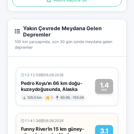
Yakın Çevrede Meydana Gelen
Depremler
100 km yarıçapında, son 30 gün içinde meydana gelen
depremler
12:12:59
06.08.2026
Pedro Koyu'ın 66 km doğu-
1.4
kuzeydoğusunda, Alaska
1
MW
128.0 km
I
60.06, -153.04
11:41:36
06.08.2026
Funny River'in 15 km güney-
3.1