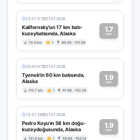
23:27:51
27.07.2026
Kalifornsky'un 17 km batı-
1.7
kuzeybatısında, Alaska
1
MW
72.4 km
I
60.49, -151.56
20:43:07
27.07.2026
Tyonek'in 60 km batısında,
1.9
Alaska
1
MW
115.7 km
I
61.08, -152.26
15:37:28
27.07.2026
Pedro Koyu'ın 58 km doğu-
1.9
kuzeydoğusunda, Alaska
MW
131.9 km
I
59.99, -153.14