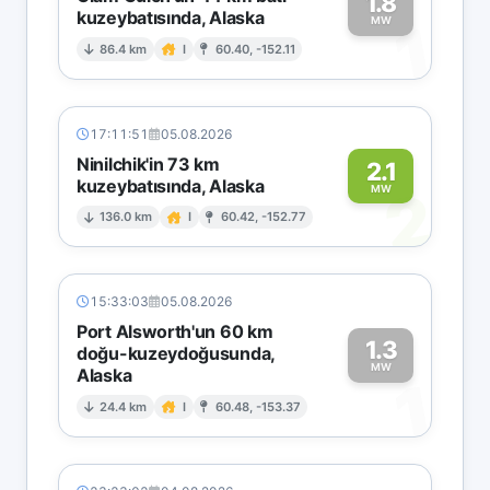
1.8
kuzeybatısında, Alaska
1
MW
86.4 km
I
60.40, -152.11
17:11:51
05.08.2026
Ninilchik'in 73 km
2.1
kuzeybatısında, Alaska
2
MW
136.0 km
I
60.42, -152.77
15:33:03
05.08.2026
Port Alsworth'un 60 km
1.3
doğu-kuzeydoğusunda,
MW
Alaska
1
24.4 km
I
60.48, -153.37