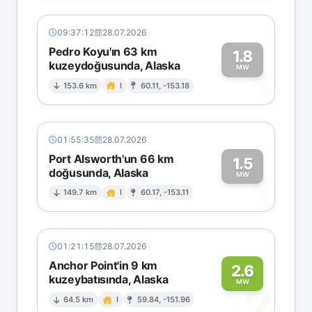
09:37:12
28.07.2026
Pedro Koyu'ın 63 km
1.8
kuzeydoğusunda, Alaska
1
MW
153.6 km
I
60.11, -153.18
01:55:35
28.07.2026
Port Alsworth'un 66 km
1.5
doğusunda, Alaska
1
MW
149.7 km
I
60.17, -153.11
01:21:15
28.07.2026
Anchor Point'in 9 km
2.6
kuzeybatısında, Alaska
2
MW
64.5 km
I
59.84, -151.96