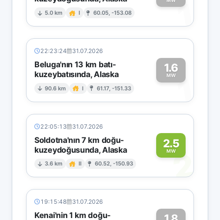
1
MW
5.0 km
I
60.05, -153.08
22:23:24
31.07.2026
Beluga'nın 13 km batı-
1.6
kuzeybatısında, Alaska
1
MW
90.6 km
I
61.17, -151.33
22:05:13
31.07.2026
Soldotna'nın 7 km doğu-
2.5
kuzeydoğusunda, Alaska
2
MW
3.6 km
II
60.52, -150.93
19:15:48
31.07.2026
Kenai'nin 1 km doğu-
1.8