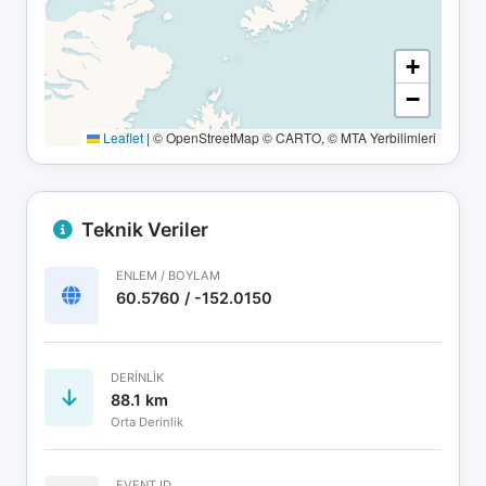
+
−
Leaflet
|
© OpenStreetMap © CARTO, © MTA Yerbilimleri
Teknik Veriler
ENLEM / BOYLAM
60.5760 / -152.0150
DERINLIK
88.1 km
Orta Derinlik
EVENT ID