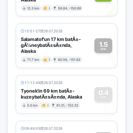
2
12.3 km
I
59.84, -150.99
15:51:27
26.07.2026
Salamatof'un 17 km batÄ±-
1.5
gÃ¼neybatÄ±sÄ±nda,
MW
Alaska
1
71.7 km
I
60.56, -151.62
11:12:46
26.07.2026
Tyonek'in 69 km batÄ±-
0.4
kuzeybatÄ±sÄ±nda, Alaska
0
MW
5.0 km
I
61.31, -152.32
09:49:05
26.07.2026