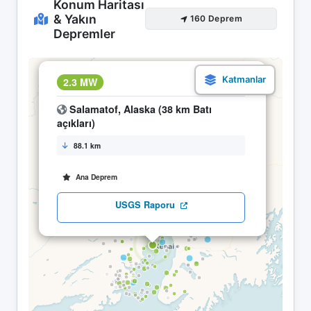
Konum Haritası
& Yakın
160 Deprem
Depremler
×
2.3 MW
19.04 14:34
Salamatof, Alaska (38 km Batı
açıkları)
88.1 km
Ana Deprem
USGS Raporu