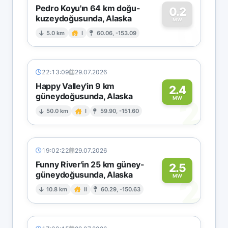
Pedro Koyu'ın 64 km doğu-
0.2
kuzeydoğusunda, Alaska
0
MW
5.0 km
I
60.06, -153.09
22:13:09
29.07.2026
Happy Valley'in 9 km
2.4
güneydoğusunda, Alaska
2
MW
50.0 km
I
59.90, -151.60
19:02:22
29.07.2026
Funny River'in 25 km güney-
2.5
güneydoğusunda, Alaska
2
MW
10.8 km
II
60.29, -150.63