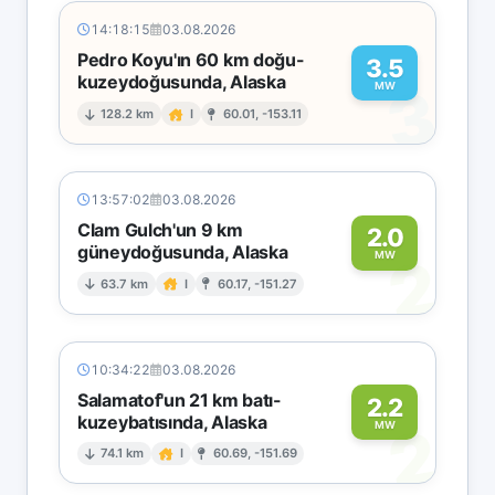
14:18:15
03.08.2026
Pedro Koyu'ın 60 km doğu-
3.5
kuzeydoğusunda, Alaska
3
MW
128.2 km
I
60.01, -153.11
13:57:02
03.08.2026
Clam Gulch'un 9 km
2.0
güneydoğusunda, Alaska
2
MW
63.7 km
I
60.17, -151.27
10:34:22
03.08.2026
Salamatof'un 21 km batı-
2.2
kuzeybatısında, Alaska
2
MW
74.1 km
I
60.69, -151.69