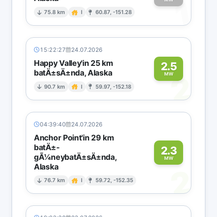
1
75.8 km
I
60.87, -151.28
15:22:27
24.07.2026
Happy Valley'in 25 km
2.5
batÄ±sÄ±nda, Alaska
2
MW
90.7 km
I
59.97, -152.18
04:39:40
24.07.2026
Anchor Point'in 29 km
batÄ±-
2.3
gÃ¼neybatÄ±sÄ±nda,
MW
Alaska
2
76.7 km
I
59.72, -152.35