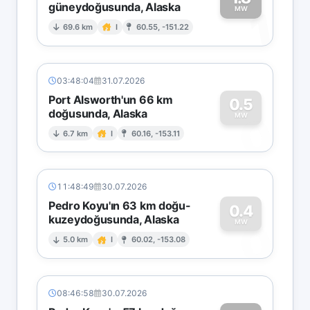
güneydoğusunda, Alaska
1
MW
69.6 km
I
60.55, -151.22
03:48:04
31.07.2026
Port Alsworth'un 66 km
0.5
doğusunda, Alaska
0
MW
6.7 km
I
60.16, -153.11
11:48:49
30.07.2026
Pedro Koyu'ın 63 km doğu-
0.4
kuzeydoğusunda, Alaska
0
MW
5.0 km
I
60.02, -153.08
08:46:58
30.07.2026