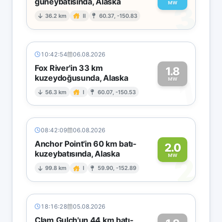
güneybatısında, Alaska
3
MW
36.2 km
II
60.37, -150.83
10:42:54
06.08.2026
Fox River'in 33 km
1.8
kuzeydoğusunda, Alaska
1
MW
56.3 km
I
60.07, -150.53
08:42:09
06.08.2026
Anchor Point'in 60 km batı-
2.0
kuzeybatısında, Alaska
2
MW
99.8 km
I
59.90, -152.89
18:16:28
05.08.2026
Clam Gulch'un 44 km batı-