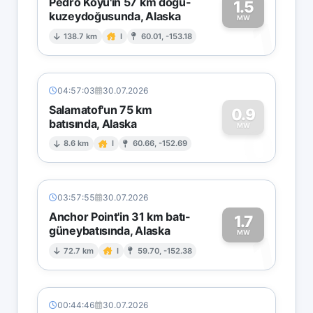
Pedro Koyu'ın 57 km doğu-
1.5
kuzeydoğusunda, Alaska
1
MW
138.7 km
I
60.01, -153.18
04:57:03
30.07.2026
Salamatof'un 75 km
0.9
batısında, Alaska
0
MW
8.6 km
I
60.66, -152.69
03:57:55
30.07.2026
Anchor Point'in 31 km batı-
1.7
güneybatısında, Alaska
1
MW
72.7 km
I
59.70, -152.38
00:44:46
30.07.2026