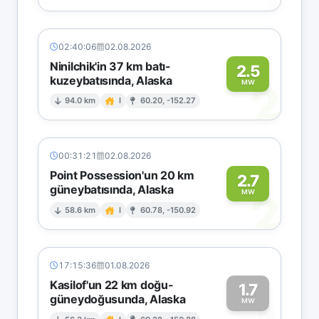
02:40:06
02.08.2026
Ninilchik'in 37 km batı-
2.5
kuzeybatısında, Alaska
2
MW
94.0 km
I
60.20, -152.27
00:31:21
02.08.2026
Point Possession'un 20 km
2.7
güneybatısında, Alaska
2
MW
58.6 km
I
60.78, -150.92
17:15:36
01.08.2026
Kasilof'un 22 km doğu-
1.7
güneydoğusunda, Alaska
MW