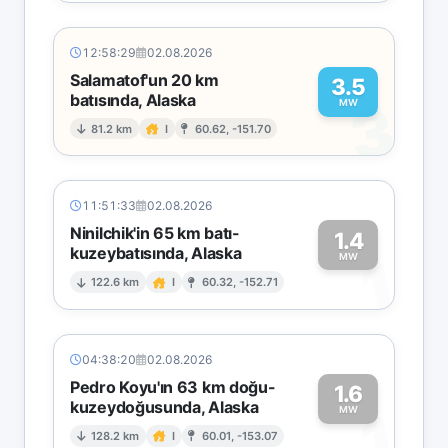
12:58:29
02.08.2026
Salamatof'un 20 km
3.5
batısında, Alaska
3
MW
81.2 km
I
60.62, -151.70
11:51:33
02.08.2026
Ninilchik'in 65 km batı-
1.4
kuzeybatısında, Alaska
1
MW
122.6 km
I
60.32, -152.71
04:38:20
02.08.2026
Pedro Koyu'ın 63 km doğu-
1.6
kuzeydoğusunda, Alaska
1
MW
128.2 km
I
60.01, -153.07