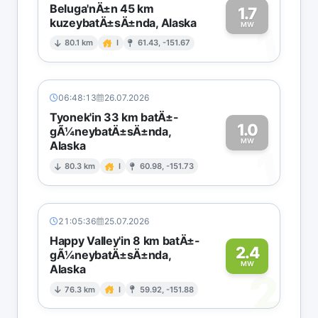
Beluga'nÄ±n 45 km
1.7
kuzeybatÄ±sÄ±nda, Alaska
1
MW
80.1 km
I
61.43, -151.67
06:48:13
26.07.2026
Tyonek'in 33 km batÄ±-
1.0
gÃ¼neybatÄ±sÄ±nda,
MW
Alaska
1
80.3 km
I
60.98, -151.73
21:05:36
25.07.2026
Happy Valley'in 8 km batÄ±-
2.4
gÃ¼neybatÄ±sÄ±nda,
MW
Alaska
2
76.3 km
I
59.92, -151.88