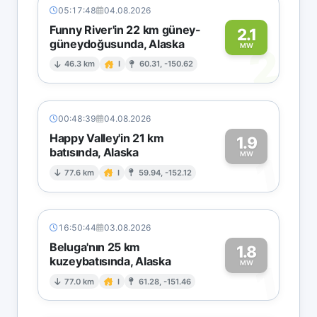
05:17:48
04.08.2026
Funny River'in 22 km güney-
2.1
güneydoğusunda, Alaska
2
MW
46.3 km
I
60.31, -150.62
00:48:39
04.08.2026
Happy Valley'in 21 km
1.9
batısında, Alaska
1
MW
77.6 km
I
59.94, -152.12
16:50:44
03.08.2026
Beluga'nın 25 km
1.8
kuzeybatısında, Alaska
1
MW
77.0 km
I
61.28, -151.46