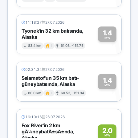
1
11:18:27
27.07.2026
Tyonek'in 32 km batısında,
1.4
Alaska
1
MW
83.4 km
I
61.08, -151.75
02:31:34
27.07.2026
Salamatof'un 35 km batı-
1.4
güneybatısında, Alaska
1
MW
80.0 km
I
60.53, -151.94
16:10:16
26.07.2026
Fox River'in 2 km
2.0
gÃ¼neybatÄ±sÄ±nda,
MW
Alaska