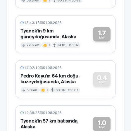
1
56.3 km
I
60.28, -150.88
15:43:13
01.08.2026
Tyonek'in 9 km
1.7
güneydoğusunda, Alaska
1
MW
72.6 km
I
61.01, -151.02
14:02:10
01.08.2026
Pedro Koyu'ın 64 km doğu-
0.4
kuzeydoğusunda, Alaska
0
MW
5.0 km
I
60.04, -153.07
12:38:25
01.08.2026
Tyonek'in 57 km batısında,
1.0
Alaska
MW