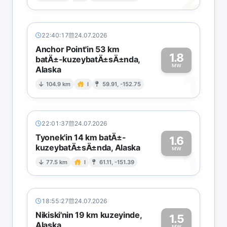
22:40:17
24.07.2026
Anchor Point'in 53 km
1.8
batÄ±-kuzeybatÄ±sÄ±nda,
MW
Alaska
1
104.9 km
I
59.91, -152.75
22:01:37
24.07.2026
Tyonek'in 14 km batÄ±-
1.6
kuzeybatÄ±sÄ±nda, Alaska
1
MW
77.5 km
I
61.11, -151.39
18:55:27
24.07.2026
Nikiski'nin 19 km kuzeyinde,
1.5
Alaska
MW