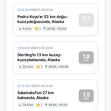
03:00:49
03.08.2026
Pedro Koyu'ın 53 km doğu-
0.5
kuzeydoğusunda, Alaska
0
MW
5.0 km
I
60.00, -153.25
00:48:56
03.08.2026
Sterling'in 13 km kuzey-
1.8
kuzeybatısında, Alaska
1
MW
52.4 km
I
60.65, -150.86
13:29:16
02.08.2026
Salamatof'un 27 km
1.5
batısında, Alaska
1
MW
79.8 km
I
60.64, -151.81