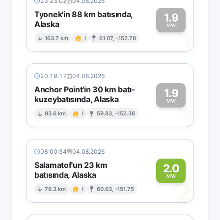
23:23:02
04.08.2026
Tyonek'in 88 km batısında,
1.9
Alaska
1
MW
163.7 km
I
61.07, -152.78
20:19:17
04.08.2026
Anchor Point'in 30 km batı-
1.9
kuzeybatısında, Alaska
1
MW
93.6 km
I
59.83, -152.36
08:00:34
04.08.2026
Salamatof'un 23 km
2.0
batısında, Alaska
2
MW
79.3 km
I
60.63, -151.75