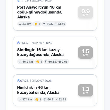
17:29:15
29.07.2026
Port Alsworth'un 48 km
0.9
doğu-güneydoğusunda,
MW
Alaska
0
3.6 km
I
60.12, -153.46
15:37:05
29.07.2026
Sterling'in 16 km kuzey-
1.5
kuzeydoğusunda, Alaska
1
MW
56.9 km
I
60.68, -150.66
07:28:30
29.07.2026
Ninilchik'in 46 km
1.3
kuzeybatısında, Alaska
1
MW
87.1 km
I
60.31, -152.32