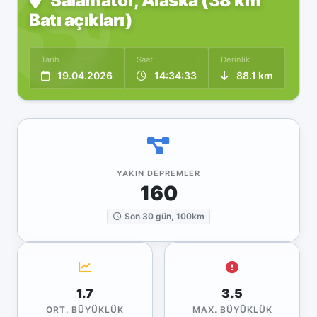
Salamatof, Alaska (38 km
Batı açıkları)
Tarih
Saat
Derinlik
19.04.2026
14:34:33
88.1 km
YAKIN DEPREMLER
160
Son 30 gün, 100km
1.7
3.5
ORT. BÜYÜKLÜK
MAX. BÜYÜKLÜK