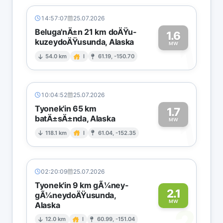
14:57:07
25.07.2026
Beluga'nÄ±n 21 km doÄŸu-
1.6
kuzeydoÄŸusunda, Alaska
1
MW
54.0 km
I
61.19, -150.70
10:04:52
25.07.2026
Tyonek'in 65 km
1.7
batÄ±sÄ±nda, Alaska
1
MW
118.1 km
I
61.04, -152.35
02:20:09
25.07.2026
Tyonek'in 9 km gÃ¼ney-
2.1
gÃ¼neydoÄŸusunda,
MW
Alaska
2
12.0 km
I
60.99, -151.04