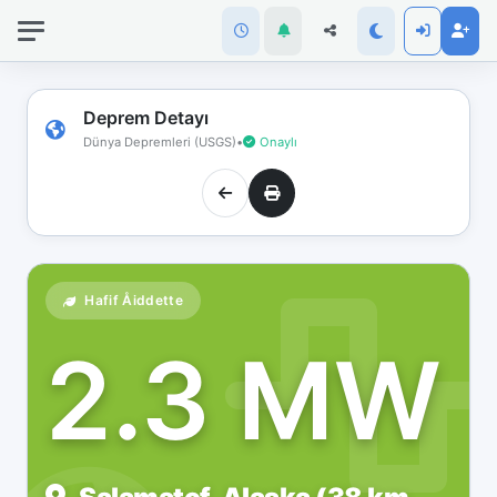
İnternet
bağlantınız
koptu!
Çevrimdışı
Deprem Detayı
moddasınız.
Dünya Depremleri (USGS)
•
Onaylı
Hafif Åiddette
2.3 MW