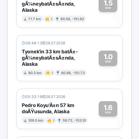
1.5
gÃ¼neybatÄ±sÄ±nda,
MW
Alaska
1
71.7 km
I
60.56, -151.62
06:48:13
26.07.2026
Tyonek'in 33 km batÄ±-
1.0
gÃ¼neybatÄ±sÄ±nda,
MW
Alaska
1
80.3 km
I
60.98, -151.73
05:33:19
26.07.2026
Pedro Koyu'Ä±n 57 km
1.6
doÄŸusunda, Alaska
1
MW
109.5 km
I
59.72, -153.10