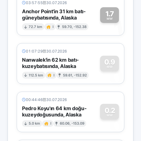
03:57:55
30.07.2026
Anchor Point'in 31 km batı-
1.7
güneybatısında, Alaska
1
MW
72.7 km
I
59.70, -152.38
01:07:29
30.07.2026
Nanwalek'in 62 km batı-
0.9
kuzeybatısında, Alaska
0
MW
112.5 km
I
59.61, -152.92
00:44:46
30.07.2026
Pedro Koyu'ın 64 km doğu-
0.2
kuzeydoğusunda, Alaska
0
MW
5.0 km
I
60.06, -153.09