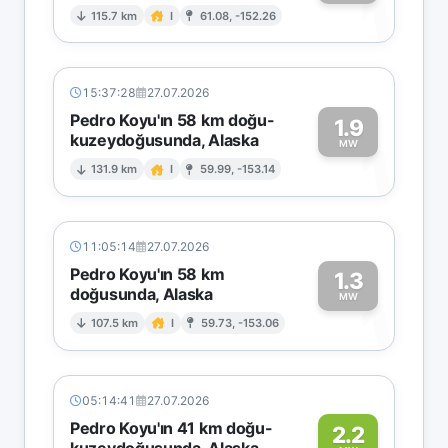
1
115.7 km
I
61.08, -152.26
15:37:28
27.07.2026
Pedro Koyu'ın 58 km doğu-
1.9
kuzeydoğusunda, Alaska
1
MW
131.9 km
I
59.99, -153.14
11:05:14
27.07.2026
Pedro Koyu'ın 58 km
1.3
doğusunda, Alaska
1
MW
107.5 km
I
59.73, -153.06
05:14:41
27.07.2026
Pedro Koyu'ın 41 km doğu-
2.2
kuzeydoğusunda, Alaska