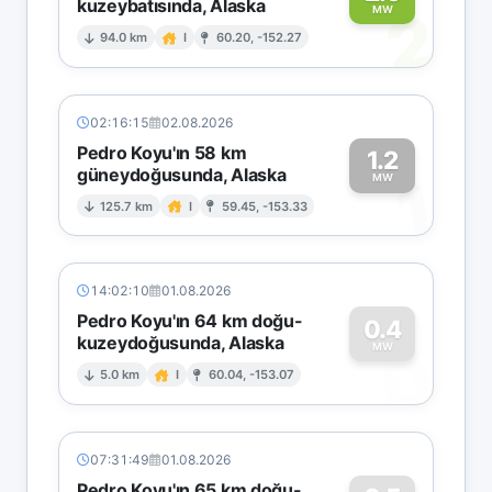
kuzeybatısında, Alaska
2
MW
94.0 km
I
60.20, -152.27
02:16:15
02.08.2026
Pedro Koyu'ın 58 km
1.2
güneydoğusunda, Alaska
1
MW
125.7 km
I
59.45, -153.33
14:02:10
01.08.2026
Pedro Koyu'ın 64 km doğu-
0.4
kuzeydoğusunda, Alaska
0
MW
5.0 km
I
60.04, -153.07
07:31:49
01.08.2026
Pedro Koyu'ın 65 km doğu-