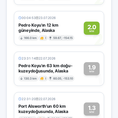
00:04:53
23.07.2026
Pedro Koyu'ın 12 km
2.0
güneyinde, Alaska
2
MW
166.0 km
I
59.67, -154.15
23:31:14
22.07.2026
Pedro Koyu'ın 63 km doğu-
1.9
kuzeydoğusunda, Alaska
1
MW
130.3 km
I
60.05, -153.10
22:31:20
22.07.2026
Port Alsworth'un 60 km
1.3
kuzeydoğusunda, Alaska
MW