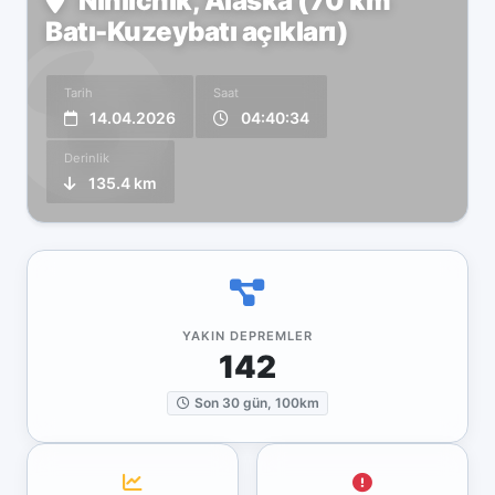
Ninilchik, Alaska (70 km
Batı-Kuzeybatı açıkları)
Tarih
Saat
14.04.2026
04:40:34
Derinlik
135.4 km
YAKIN DEPREMLER
142
Son 30 gün, 100km