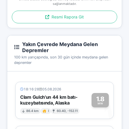
sağlanmaktadır.
Resmi Rapora Git
Yakın Çevrede Meydana Gelen
Depremler
100 km yarıçapında, son 30 gün içinde meydana gelen
depremler
18:16:28
05.08.2026
Clam Gulch'un 44 km batı-
1.8
kuzeybatısında, Alaska
1
MW
86.4 km
I
60.40, -152.11