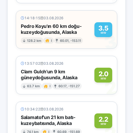
14:18:15
03.08.2026
Pedro Koyu'ın 60 km doğu-
3.5
kuzeydoğusunda, Alaska
3
MW
128.2 km
I
60.01, -153.11
13:57:02
03.08.2026
Clam Gulch'un 9 km
2.0
güneydoğusunda, Alaska
2
MW
63.7 km
I
60.17, -151.27
10:34:22
03.08.2026
Salamatof'un 21 km batı-
2.2
kuzeybatısında, Alaska
MW
74.1 km
I
60.69, -151.69