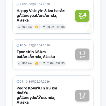
21:05:36
25.07.2026
Happy Valley'in 8 km batÄ±-
2.4
gÃ¼neybatÄ±sÄ±nda,
MW
Alaska
2
76.3 km
I
59.92, -151.88
10:04:52
25.07.2026
Tyonek'in 65 km
1.7
batÄ±sÄ±nda, Alaska
1
MW
118.1 km
I
61.04, -152.35
04:10:19
25.07.2026
Pedro Koyu'Ä±n 63 km
doÄŸu-
1.7
gÃ¼neydoÄŸusunda,
MW
Alaska