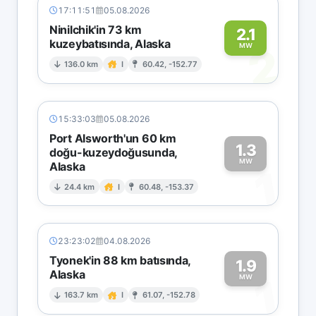
17:11:51
05.08.2026
Ninilchik'in 73 km
2.1
kuzeybatısında, Alaska
2
MW
136.0 km
I
60.42, -152.77
15:33:03
05.08.2026
Port Alsworth'un 60 km
1.3
doğu-kuzeydoğusunda,
MW
Alaska
1
24.4 km
I
60.48, -153.37
23:23:02
04.08.2026
Tyonek'in 88 km batısında,
1.9
Alaska
1
MW
163.7 km
I
61.07, -152.78