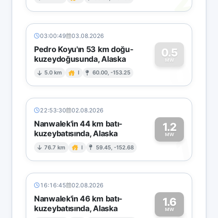
2
03:00:49
03.08.2026
Pedro Koyu'ın 53 km doğu-
0.5
kuzeydoğusunda, Alaska
0
MW
5.0 km
I
60.00, -153.25
22:53:30
02.08.2026
Nanwalek'in 44 km batı-
1.2
kuzeybatısında, Alaska
1
MW
76.7 km
I
59.45, -152.68
16:16:45
02.08.2026
Nanwalek'in 46 km batı-
1.6
kuzeybatısında, Alaska
MW