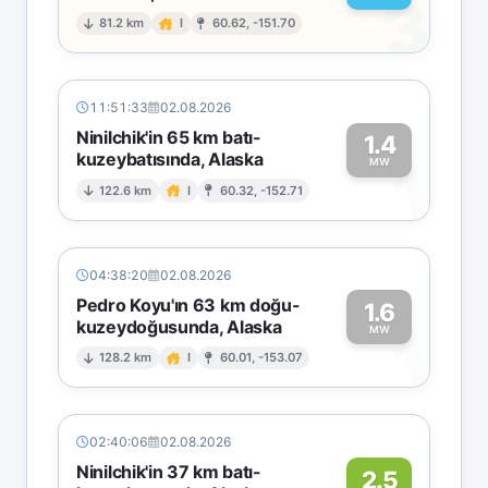
3
81.2 km
I
60.62, -151.70
11:51:33
02.08.2026
Ninilchik'in 65 km batı-
1.4
kuzeybatısında, Alaska
1
MW
122.6 km
I
60.32, -152.71
04:38:20
02.08.2026
Pedro Koyu'ın 63 km doğu-
1.6
kuzeydoğusunda, Alaska
1
MW
128.2 km
I
60.01, -153.07
02:40:06
02.08.2026
Ninilchik'in 37 km batı-
2.5