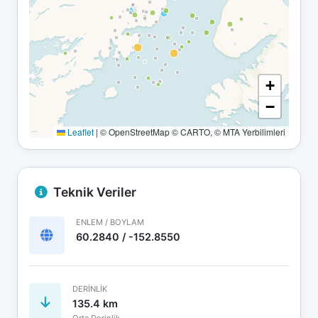
+
−
Leaflet
|
© OpenStreetMap © CARTO, © MTA Yerbilimleri
Teknik Veriler
ENLEM / BOYLAM
60.2840 / -152.8550
DERINLIK
135.4 km
Orta Derinlik