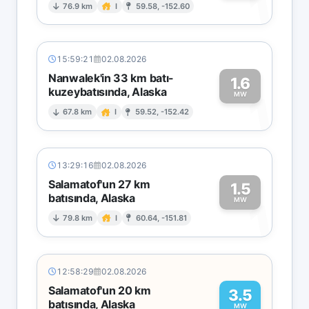
1
76.9 km
I
59.58, -152.60
15:59:21
02.08.2026
Nanwalek'in 33 km batı-
1.6
kuzeybatısında, Alaska
1
MW
67.8 km
I
59.52, -152.42
13:29:16
02.08.2026
Salamatof'un 27 km
1.5
batısında, Alaska
1
MW
79.8 km
I
60.64, -151.81
12:58:29
02.08.2026
Salamatof'un 20 km
3.5
batısında, Alaska
MW