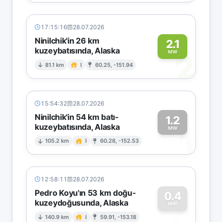
17:15:16
28.07.2026
Ninilchik'in 26 km
2.1
kuzeybatısında, Alaska
2
MW
81.1 km
I
60.25, -151.94
15:54:32
28.07.2026
Ninilchik'in 54 km batı-
1.2
kuzeybatısında, Alaska
1
MW
105.2 km
I
60.28, -152.53
12:58:11
28.07.2026
Pedro Koyu'ın 53 km doğu-
0.4
kuzeydoğusunda, Alaska
0
MW
140.9 km
I
59.91, -153.18