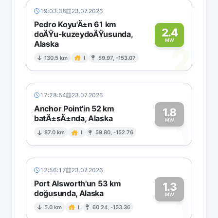
19:03:38
23.07.2026
Pedro Koyu'Ä±n 61 km
2.4
doÄŸu-kuzeydoÄŸusunda,
MW
Alaska
2
130.5 km
I
59.97, -153.07
17:28:54
23.07.2026
Anchor Point'in 52 km
1.8
batÄ±sÄ±nda, Alaska
1
MW
87.0 km
I
59.80, -152.76
12:56:17
23.07.2026
Port Alsworth'un 53 km
1.3
doğusunda, Alaska
1
MW
5.0 km
I
60.24, -153.36