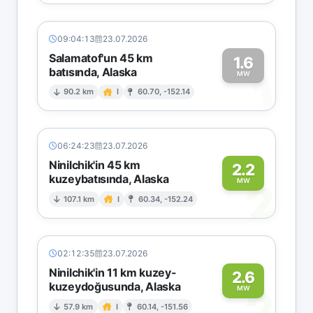
09:04:13
23.07.2026
Salamatof'un 45 km
1.6
batısında, Alaska
1
MW
90.2 km
I
60.70, -152.14
06:24:23
23.07.2026
Ninilchik'in 45 km
2.2
kuzeybatısında, Alaska
2
MW
107.1 km
I
60.34, -152.24
02:12:35
23.07.2026
Ninilchik'in 11 km kuzey-
2.6
kuzeydoğusunda, Alaska
2
MW
57.9 km
I
60.14, -151.56