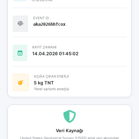
EVENT ID
aka2026hhfcox
KAYIT ZAMANI
14.04.2026 01:45:02
AÇIÄA ÇIKAN ENERJİ
5 kg TNT
Yerel sarsıntı enerjisi
Veri Kaynağı
United States Geological Survey (USGS) anlık veri akışından