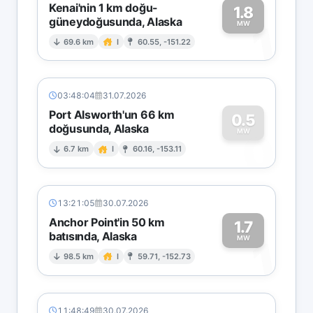
Kenai'nin 1 km doğu-
1.8
güneydoğusunda, Alaska
1
MW
69.6 km
I
60.55, -151.22
03:48:04
31.07.2026
Port Alsworth'un 66 km
0.5
doğusunda, Alaska
0
MW
6.7 km
I
60.16, -153.11
13:21:05
30.07.2026
Anchor Point'in 50 km
1.7
batısında, Alaska
1
MW
98.5 km
I
59.71, -152.73
11:48:49
30.07.2026