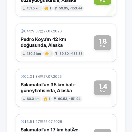
2
MW
151.5 km
I
59.95, -153.44
04:29:37
27.07.2026
Pedro Koyu'ın 42 km
1.8
doğusunda, Alaska
1
MW
130.2 km
I
59.80, -153.35
02:31:34
27.07.2026
Salamatof'un 35 km batı-
1.4
güneybatısında, Alaska
1
MW
80.0 km
I
60.53, -151.94
15:51:27
26.07.2026
Salamatof'un 17 km batÄ±-