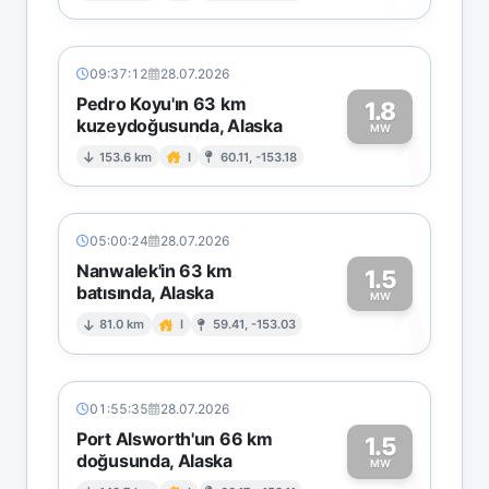
09:37:12
28.07.2026
Pedro Koyu'ın 63 km
1.8
kuzeydoğusunda, Alaska
1
MW
153.6 km
I
60.11, -153.18
05:00:24
28.07.2026
Nanwalek'in 63 km
1.5
batısında, Alaska
1
MW
81.0 km
I
59.41, -153.03
01:55:35
28.07.2026
Port Alsworth'un 66 km
1.5
doğusunda, Alaska
MW