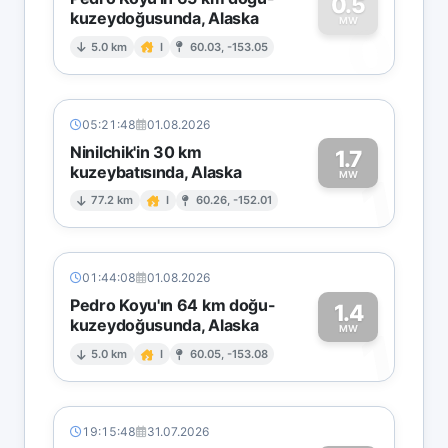
0.5
kuzeydoğusunda, Alaska
0
MW
5.0 km
I
60.03, -153.05
05:21:48
01.08.2026
Ninilchik'in 30 km
1.7
kuzeybatısında, Alaska
1
MW
77.2 km
I
60.26, -152.01
01:44:08
01.08.2026
Pedro Koyu'ın 64 km doğu-
1.4
kuzeydoğusunda, Alaska
1
MW
5.0 km
I
60.05, -153.08
19:15:48
31.07.2026