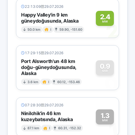
22:13:09
29.07.2026
Happy Valley'in 9 km
2.4
güneydoğusunda, Alaska
2
MW
50.0 km
I
59.90, -151.60
17:29:15
29.07.2026
Port Alsworth'un 48 km
0.9
doğu-güneydoğusunda,
MW
Alaska
0
3.6 km
I
60.12, -153.46
07:28:30
29.07.2026
Ninilchik'in 46 km
1.3
kuzeybatısında, Alaska
1
MW
87.1 km
I
60.31, -152.32