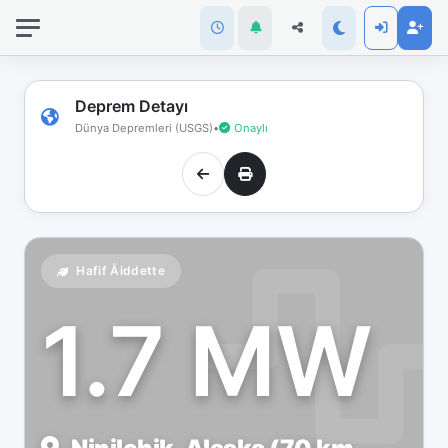
İnternet
bağlantınız
koptu!
Çevrimdışı
Deprem Detayı
moddasınız.
Dünya Depremleri (USGS)
•
Onaylı
Hafif Åiddette
1.7 MW