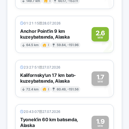
1
149.7 km
I
60.17, -153.11
01:21:15
28.07.2026
Anchor Point'in 9 km
2.6
kuzeybatısında, Alaska
2
MW
64.5 km
I
59.84, -151.96
23:27:51
27.07.2026
Kalifornsky'un 17 km batı-
1.7
kuzeybatısında, Alaska
1
MW
72.4 km
I
60.49, -151.56
20:43:07
27.07.2026
Tyonek'in 60 km batısında,
1.9
Alaska
MW