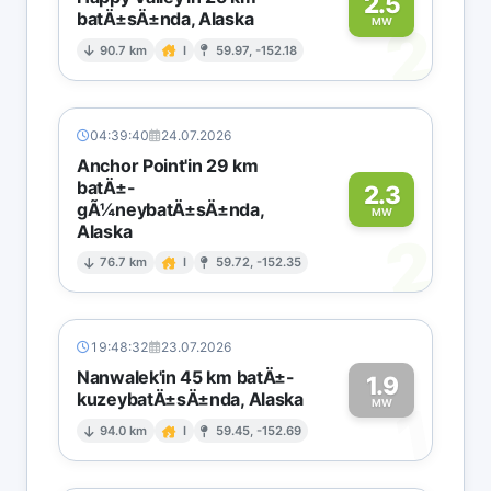
2.5
batÄ±sÄ±nda, Alaska
2
MW
90.7 km
I
59.97, -152.18
04:39:40
24.07.2026
Anchor Point'in 29 km
batÄ±-
2.3
gÃ¼neybatÄ±sÄ±nda,
MW
Alaska
2
76.7 km
I
59.72, -152.35
19:48:32
23.07.2026
Nanwalek'in 45 km batÄ±-
1.9
kuzeybatÄ±sÄ±nda, Alaska
1
MW
94.0 km
I
59.45, -152.69