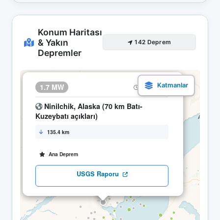
Konum Haritası
& Yakın
142 Deprem
Depremler
×
1.7 MW
14.04 04:40
Ninilchik, Alaska (70 km Batı-
Kuzeybatı açıkları)
135.4 km
Ana Deprem
USGS Raporu