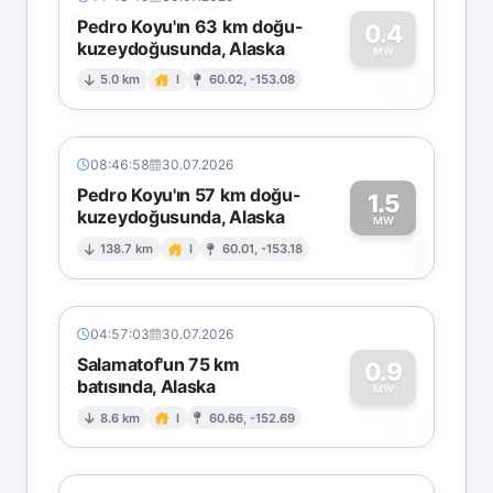
Pedro Koyu'ın 63 km doğu-
0.4
kuzeydoğusunda, Alaska
0
MW
5.0 km
I
60.02, -153.08
08:46:58
30.07.2026
Pedro Koyu'ın 57 km doğu-
1.5
kuzeydoğusunda, Alaska
1
MW
138.7 km
I
60.01, -153.18
04:57:03
30.07.2026
Salamatof'un 75 km
0.9
batısında, Alaska
0
MW
8.6 km
I
60.66, -152.69