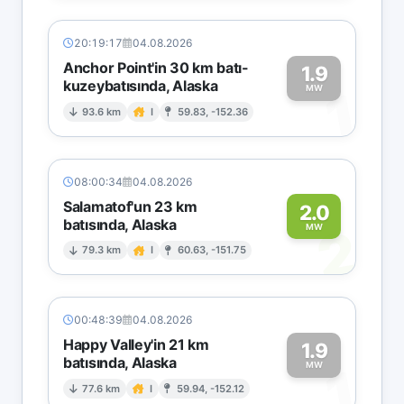
20:19:17
04.08.2026
Anchor Point'in 30 km batı-
1.9
kuzeybatısında, Alaska
1
MW
93.6 km
I
59.83, -152.36
08:00:34
04.08.2026
Salamatof'un 23 km
2.0
batısında, Alaska
2
MW
79.3 km
I
60.63, -151.75
00:48:39
04.08.2026
Happy Valley'in 21 km
1.9
batısında, Alaska
1
MW
77.6 km
I
59.94, -152.12