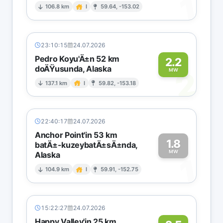
1
106.8 km
I
59.64, -153.02
23:10:15
24.07.2026
Pedro Koyu'Ä±n 52 km
2.2
doÄŸusunda, Alaska
2
MW
137.1 km
I
59.82, -153.18
22:40:17
24.07.2026
Anchor Point'in 53 km
1.8
batÄ±-kuzeybatÄ±sÄ±nda,
MW
Alaska
1
104.9 km
I
59.91, -152.75
15:22:27
24.07.2026
Happy Valley'in 25 km