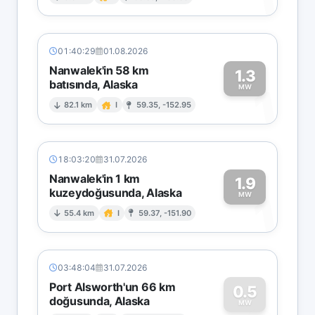
1
01:40:29
01.08.2026
Nanwalek'in 58 km
1.3
batısında, Alaska
1
MW
82.1 km
I
59.35, -152.95
18:03:20
31.07.2026
Nanwalek'in 1 km
1.9
kuzeydoğusunda, Alaska
1
MW
55.4 km
I
59.37, -151.90
03:48:04
31.07.2026
Port Alsworth'un 66 km
0.5
doğusunda, Alaska
MW