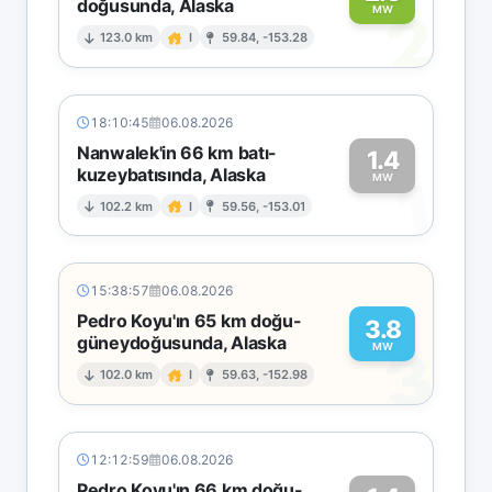
doğusunda, Alaska
2
MW
123.0 km
I
59.84, -153.28
18:10:45
06.08.2026
Nanwalek'in 66 km batı-
1.4
kuzeybatısında, Alaska
1
MW
102.2 km
I
59.56, -153.01
15:38:57
06.08.2026
Pedro Koyu'ın 65 km doğu-
3.8
güneydoğusunda, Alaska
3
MW
102.0 km
I
59.63, -152.98
12:12:59
06.08.2026
Pedro Koyu'ın 66 km doğu-