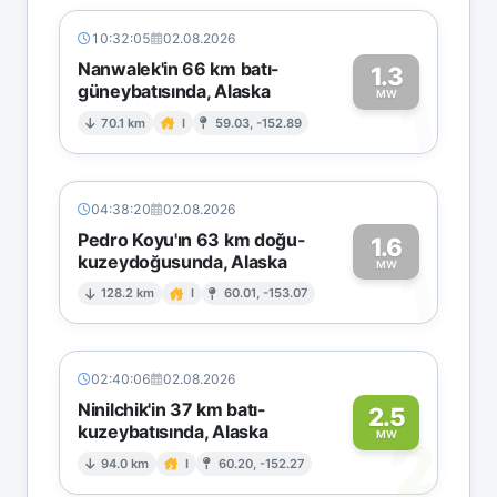
10:32:05
02.08.2026
Nanwalek'in 66 km batı-
1.3
güneybatısında, Alaska
1
MW
70.1 km
I
59.03, -152.89
04:38:20
02.08.2026
Pedro Koyu'ın 63 km doğu-
1.6
kuzeydoğusunda, Alaska
1
MW
128.2 km
I
60.01, -153.07
02:40:06
02.08.2026
Ninilchik'in 37 km batı-
2.5
kuzeybatısında, Alaska
2
MW
94.0 km
I
60.20, -152.27