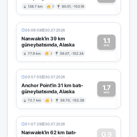
1
138.7 km
I
60.01, -153.18
05:06:59
30.07.2026
Nanwalek'in 39 km
1.1
güneybatısında, Alaska
1
MW
77.9 km
I
59.07, -152.34
03:57:55
30.07.2026
Anchor Point'in 31 km batı-
1.7
güneybatısında, Alaska
1
MW
72.7 km
I
59.70, -152.38
01:07:29
30.07.2026
Nanwalek'in 62 km batı-
0.9