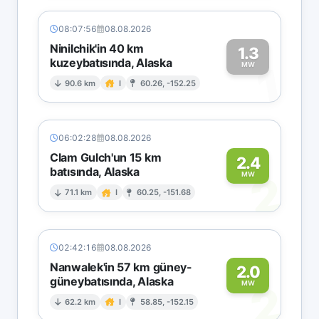
08:07:56
08.08.2026
Ninilchik'in 40 km
1.3
kuzeybatısında, Alaska
1
MW
90.6 km
I
60.26, -152.25
06:02:28
08.08.2026
Clam Gulch'un 15 km
2.4
batısında, Alaska
2
MW
71.1 km
I
60.25, -151.68
02:42:16
08.08.2026
Nanwalek'in 57 km güney-
2.0
güneybatısında, Alaska
2
MW
62.2 km
I
58.85, -152.15