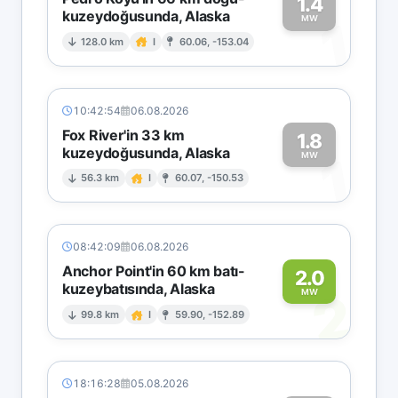
1.4
kuzeydoğusunda, Alaska
1
MW
128.0 km
I
60.06, -153.04
10:42:54
06.08.2026
Fox River'in 33 km
1.8
kuzeydoğusunda, Alaska
1
MW
56.3 km
I
60.07, -150.53
08:42:09
06.08.2026
Anchor Point'in 60 km batı-
2.0
kuzeybatısında, Alaska
2
MW
99.8 km
I
59.90, -152.89
18:16:28
05.08.2026