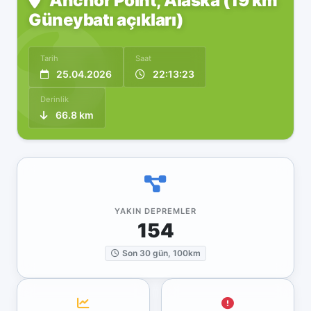
Anchor Point, Alaska (19 km
Güneybatı açıkları)
Tarih
Saat
25.04.2026
22:13:23
Derinlik
66.8 km
YAKIN DEPREMLER
154
Son 30 gün, 100km