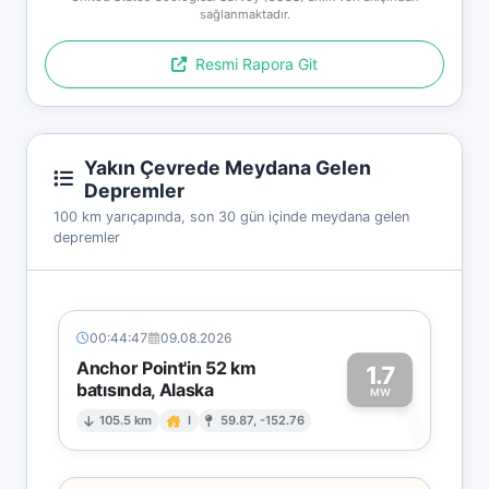
sağlanmaktadır.
Resmi Rapora Git
Yakın Çevrede Meydana Gelen
Depremler
100 km yarıçapında, son 30 gün içinde meydana gelen
depremler
00:44:47
09.08.2026
Anchor Point'in 52 km
1.7
batısında, Alaska
1
MW
105.5 km
I
59.87, -152.76