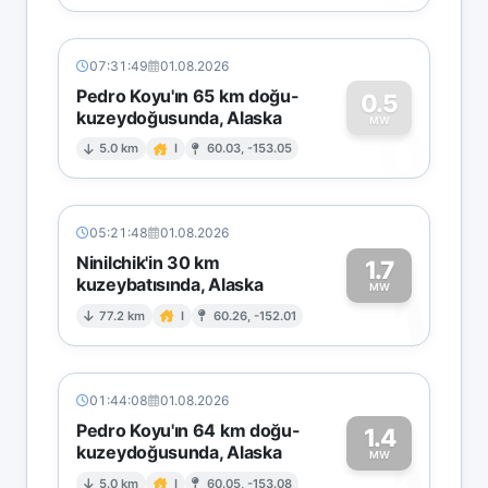
07:31:49
01.08.2026
Pedro Koyu'ın 65 km doğu-
0.5
kuzeydoğusunda, Alaska
0
MW
5.0 km
I
60.03, -153.05
05:21:48
01.08.2026
Ninilchik'in 30 km
1.7
kuzeybatısında, Alaska
1
MW
77.2 km
I
60.26, -152.01
01:44:08
01.08.2026
Pedro Koyu'ın 64 km doğu-
1.4
kuzeydoğusunda, Alaska
MW
5.0 km
I
60.05, -153.08