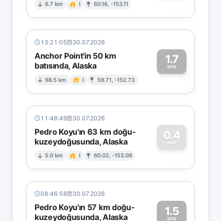
0
6.7 km
I
60.16, -153.11
13:21:05
30.07.2026
Anchor Point'in 50 km
1.7
batısında, Alaska
1
MW
98.5 km
I
59.71, -152.73
11:48:49
30.07.2026
Pedro Koyu'ın 63 km doğu-
0.4
kuzeydoğusunda, Alaska
0
MW
5.0 km
I
60.02, -153.08
08:46:58
30.07.2026
Pedro Koyu'ın 57 km doğu-
1.5
kuzeydoğusunda, Alaska
MW