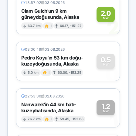
13:57:02
03.08.2026
Clam Gulch'un 9 km
2.0
güneydoğusunda, Alaska
2
MW
63.7 km
I
60.17, -151.27
03:00:49
03.08.2026
Pedro Koyu'ın 53 km doğu-
0.5
kuzeydoğusunda, Alaska
0
MW
5.0 km
I
60.00, -153.25
22:53:30
02.08.2026
Nanwalek'in 44 km batı-
1.2
kuzeybatısında, Alaska
1
MW
76.7 km
I
59.45, -152.68