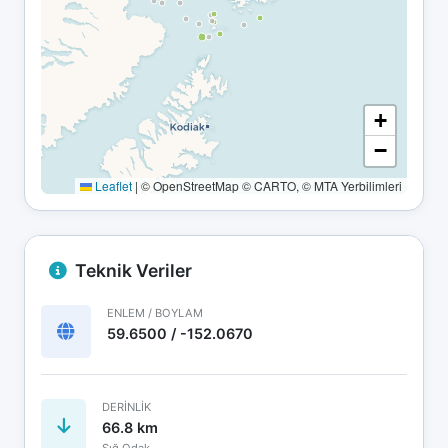
+
−
Leaflet
|
© OpenStreetMap © CARTO, © MTA Yerbilimleri
Teknik Veriler
ENLEM / BOYLAM
59.6500 / -152.0670
DERINLIK
66.8 km
Sığ Odak