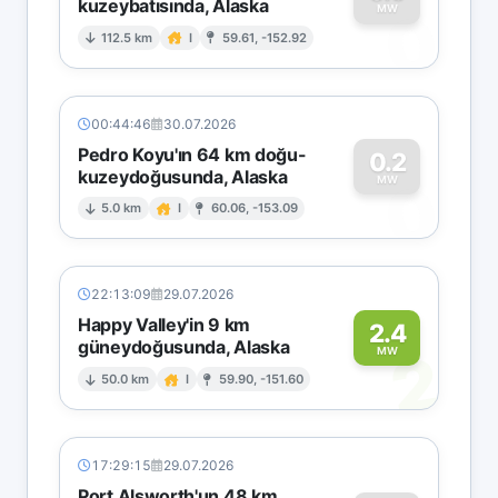
kuzeybatısında, Alaska
0
MW
112.5 km
I
59.61, -152.92
00:44:46
30.07.2026
Pedro Koyu'ın 64 km doğu-
0.2
kuzeydoğusunda, Alaska
0
MW
5.0 km
I
60.06, -153.09
22:13:09
29.07.2026
Happy Valley'in 9 km
2.4
güneydoğusunda, Alaska
2
MW
50.0 km
I
59.90, -151.60
17:29:15
29.07.2026
Port Alsworth'un 48 km