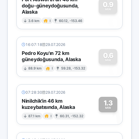
0.9
doğu-güneydoğusunda,
MW
Alaska
0
3.6 km
I
60.12, -153.46
16:07:18
29.07.2026
Pedro Koyu'ın 72 km
0.6
güneydoğusunda, Alaska
0
MW
88.9 km
I
59.28, -153.32
07:28:30
29.07.2026
Ninilchik'in 46 km
1.3
kuzeybatısında, Alaska
1
MW
87.1 km
I
60.31, -152.32