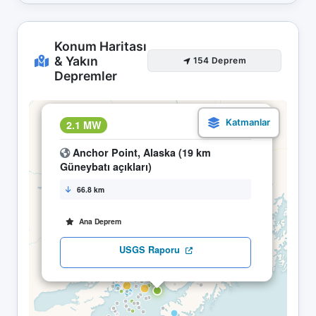
Konum Haritası
& Yakın
154 Deprem
Depremler
×
2.1 MW
25.04 22:13
Anchor Point, Alaska (19 km
Güneybatı açıkları)
66.8 km
Ana Deprem
USGS Raporu