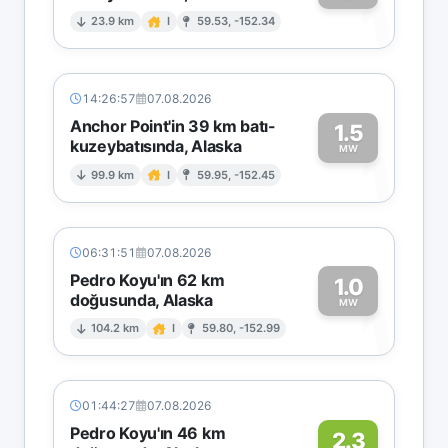
1
23.9 km
I
59.53, -152.34
14:26:57
07.08.2026
Anchor Point'in 39 km batı-
1.5
kuzeybatısında, Alaska
1
MW
99.9 km
I
59.95, -152.45
06:31:51
07.08.2026
Pedro Koyu'ın 62 km
1.0
doğusunda, Alaska
1
MW
104.2 km
I
59.80, -152.99
01:44:27
07.08.2026
Pedro Koyu'ın 46 km
2.3