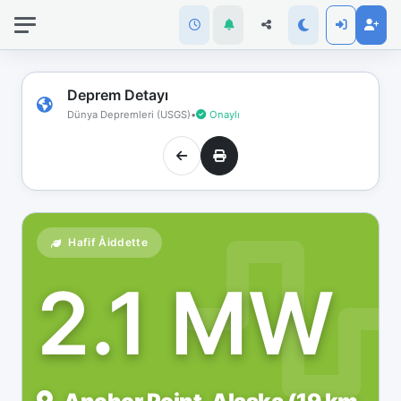
İnternet
bağlantınız
koptu!
Çevrimdışı
Deprem Detayı
moddasınız.
Dünya Depremleri (USGS)
•
Onaylı
Hafif Åiddette
2.1 MW