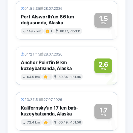
01:55:35
28.07.2026
Port Alsworth'un 66 km
1.5
doğusunda, Alaska
1
MW
149.7 km
I
60.17, -153.11
01:21:15
28.07.2026
Anchor Point'in 9 km
2.6
kuzeybatısında, Alaska
2
MW
64.5 km
I
59.84, -151.96
23:27:51
27.07.2026
Kalifornsky'un 17 km batı-
1.7
kuzeybatısında, Alaska
1
MW
72.4 km
I
60.49, -151.56