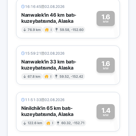
16:16:45
02.08.2026
Nanwalek'in 46 km batı-
1.6
kuzeybatısında, Alaska
1
MW
76.9 km
I
59.58, -152.60
15:59:21
02.08.2026
Nanwalek'in 33 km batı-
1.6
kuzeybatısında, Alaska
1
MW
67.8 km
I
59.52, -152.42
11:51:33
02.08.2026
Ninilchik'in 65 km batı-
1.4
kuzeybatısında, Alaska
1
MW
122.6 km
I
60.32, -152.71