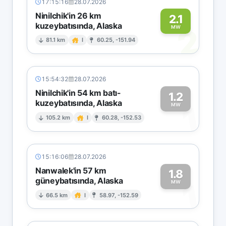
17:15:16
28.07.2026
Ninilchik'in 26 km
2.1
kuzeybatısında, Alaska
2
MW
81.1 km
I
60.25, -151.94
15:54:32
28.07.2026
Ninilchik'in 54 km batı-
1.2
kuzeybatısında, Alaska
1
MW
105.2 km
I
60.28, -152.53
15:16:06
28.07.2026
Nanwalek'in 57 km
1.8
güneybatısında, Alaska
1
MW
66.5 km
I
58.97, -152.59