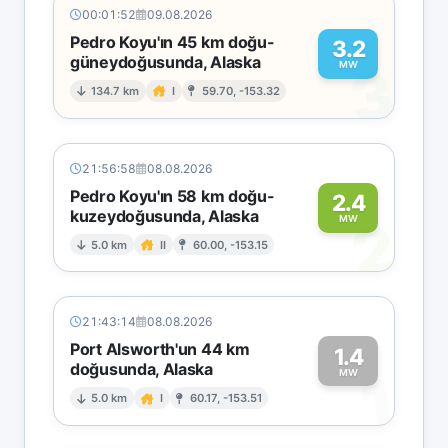
00:01:52
09.08.2026
Pedro Koyu'ın 45 km doğu-
3.2
güneydoğusunda, Alaska
3
MW
134.7 km
I
59.70, -153.32
21:56:58
08.08.2026
Pedro Koyu'ın 58 km doğu-
2.4
kuzeydoğusunda, Alaska
2
MW
5.0 km
II
60.00, -153.15
21:43:14
08.08.2026
Port Alsworth'un 44 km
1.4
doğusunda, Alaska
1
MW
5.0 km
I
60.17, -153.51