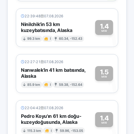
22:39:48
07.08.2026
Ninilchik'in 53 km
1.4
kuzeybatısında, Alaska
1
MW
99.3 km
I
60.34, -152.43
22:27:21
07.08.2026
Nanwalek'in 41 km batısında,
1.5
Alaska
1
MW
85.9 km
I
59.38, -152.64
22:04:42
07.08.2026
Pedro Koyu'ın 61 km doğu-
1.4
kuzeydoğusunda, Alaska
1
MW
115.3 km
I
59.96, -153.05