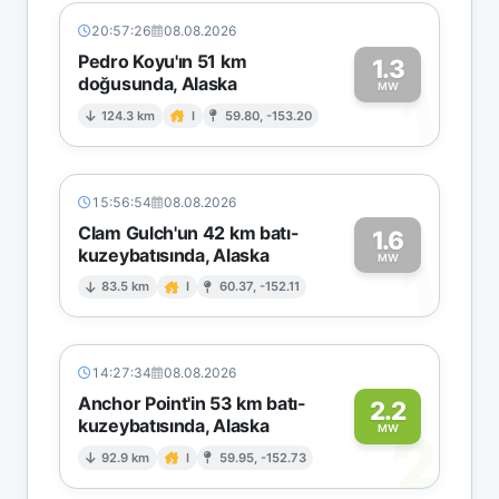
20:57:26
08.08.2026
Pedro Koyu'ın 51 km
1.3
doğusunda, Alaska
1
MW
124.3 km
I
59.80, -153.20
15:56:54
08.08.2026
Clam Gulch'un 42 km batı-
1.6
kuzeybatısında, Alaska
1
MW
83.5 km
I
60.37, -152.11
14:27:34
08.08.2026
Anchor Point'in 53 km batı-
2.2
kuzeybatısında, Alaska
2
MW
92.9 km
I
59.95, -152.73