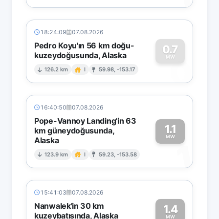
18:24:09
07.08.2026
Pedro Koyu'ın 56 km doğu-
0.7
kuzeydoğusunda, Alaska
0
MW
126.2 km
I
59.98, -153.17
16:40:50
07.08.2026
Pope-Vannoy Landing'in 63
1.1
km güneydoğusunda,
MW
Alaska
1
123.9 km
I
59.23, -153.58
15:41:03
07.08.2026
Nanwalek'in 30 km
1.4
kuzeybatısında, Alaska
MW