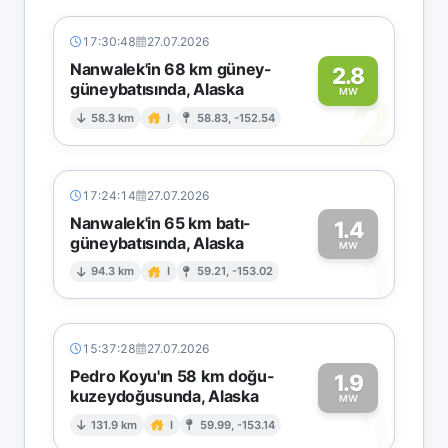
17:30:48
27.07.2026
Nanwalek'in 68 km güney-
2.8
güneybatısında, Alaska
2
MW
58.3 km
I
58.83, -152.54
17:24:14
27.07.2026
Nanwalek'in 65 km batı-
1.4
güneybatısında, Alaska
1
MW
94.3 km
I
59.21, -153.02
15:37:28
27.07.2026
Pedro Koyu'ın 58 km doğu-
1.9
kuzeydoğusunda, Alaska
1
MW
131.9 km
I
59.99, -153.14