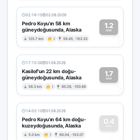
02:16:15
02.08.2026
Pedro Koyu'ın 58 km
1.2
güneydoğusunda, Alaska
1
MW
125.7 km
I
59.45, -153.33
17:15:36
01.08.2026
Kasilof'un 22 km doğu-
1.7
güneydoğusunda, Alaska
1
MW
56.3 km
I
60.28, -150.88
14:02:10
01.08.2026
Pedro Koyu'ın 64 km doğu-
0.4
kuzeydoğusunda, Alaska
0
MW
5.0 km
I
60.04, -153.07