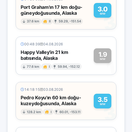
Port Graham'ın 17 km doğu-
3.0
güneydoğusunda, Alaska
3
MW
37.6 km
II
59.29, -151.54
00:48:39
04.08.2026
Happy Valley'in 21 km
1.9
batısında, Alaska
1
MW
77.6 km
I
59.94, -152.12
14:18:15
03.08.2026
Pedro Koyu'ın 60 km doğu-
3.5
kuzeydoğusunda, Alaska
3
MW
128.2 km
I
60.01, -153.11