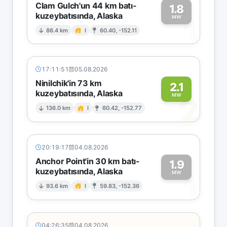
Clam Gulch'un 44 km batı-
1.8
kuzeybatısında, Alaska
1
MW
86.4 km
I
60.40, -152.11
17:11:51
05.08.2026
Ninilchik'in 73 km
2.1
kuzeybatısında, Alaska
2
MW
136.0 km
I
60.42, -152.77
20:19:17
04.08.2026
Anchor Point'in 30 km batı-
1.9
kuzeybatısında, Alaska
1
MW
93.6 km
I
59.83, -152.36
04:26:35
04.08.2026