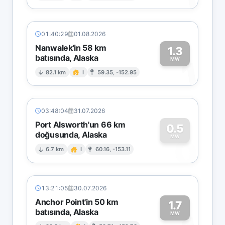
01:40:29
01.08.2026
Nanwalek'in 58 km
1.3
batısında, Alaska
1
MW
82.1 km
I
59.35, -152.95
03:48:04
31.07.2026
Port Alsworth'un 66 km
0.5
doğusunda, Alaska
0
MW
6.7 km
I
60.16, -153.11
13:21:05
30.07.2026
Anchor Point'in 50 km
1.7
batısında, Alaska
MW