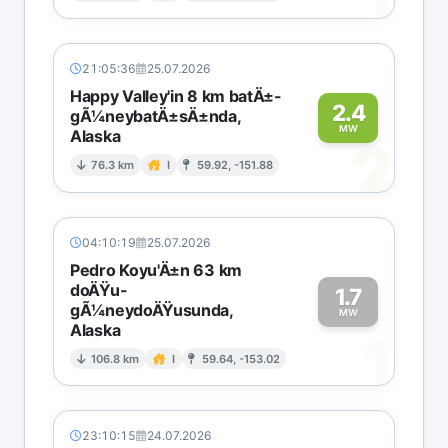
21:05:36
25.07.2026
Happy Valley'in 8 km batÄ±-
2.4
gÃ¼neybatÄ±sÄ±nda,
MW
Alaska
2
76.3 km
I
59.92, -151.88
04:10:19
25.07.2026
Pedro Koyu'Ä±n 63 km
doÄŸu-
1.7
gÃ¼neydoÄŸusunda,
MW
Alaska
1
106.8 km
I
59.64, -153.02
23:10:15
24.07.2026