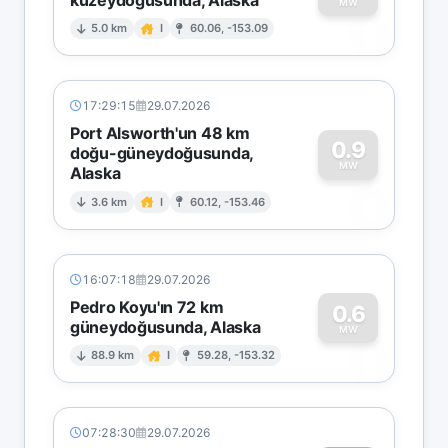
0
MW
5.0 km
I
60.06, -153.09
17:29:15
29.07.2026
Port Alsworth'un 48 km
0.9
doğu-güneydoğusunda,
MW
Alaska
0
3.6 km
I
60.12, -153.46
16:07:18
29.07.2026
Pedro Koyu'ın 72 km
0.6
güneydoğusunda, Alaska
0
MW
88.9 km
I
59.28, -153.32
07:28:30
29.07.2026