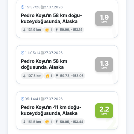
15:37:28
27.07.2026
Pedro Koyu'ın 58 km doğu-
1.9
kuzeydoğusunda, Alaska
1
MW
131.9 km
I
59.99, -153.14
11:05:14
27.07.2026
Pedro Koyu'ın 58 km
1.3
doğusunda, Alaska
1
MW
107.5 km
I
59.73, -153.06
05:14:41
27.07.2026
Pedro Koyu'ın 41 km doğu-
2.2
kuzeydoğusunda, Alaska
2
MW
151.5 km
I
59.95, -153.44