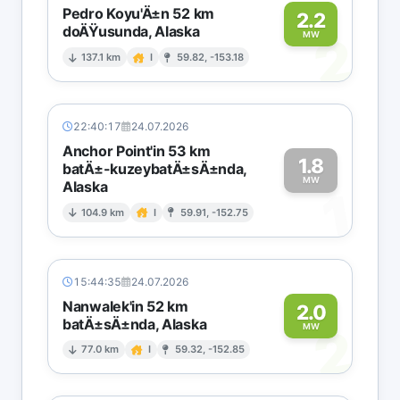
Pedro Koyu'Ä±n 52 km
2.2
doÄŸusunda, Alaska
2
MW
137.1 km
I
59.82, -153.18
22:40:17
24.07.2026
Anchor Point'in 53 km
1.8
batÄ±-kuzeybatÄ±sÄ±nda,
MW
Alaska
1
104.9 km
I
59.91, -152.75
15:44:35
24.07.2026
Nanwalek'in 52 km
2.0
batÄ±sÄ±nda, Alaska
2
MW
77.0 km
I
59.32, -152.85