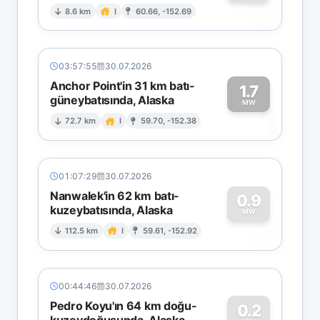
0
8.6 km
I
60.66, -152.69
03:57:55
30.07.2026
Anchor Point'in 31 km batı-
1.7
güneybatısında, Alaska
1
MW
72.7 km
I
59.70, -152.38
01:07:29
30.07.2026
Nanwalek'in 62 km batı-
0.9
kuzeybatısında, Alaska
0
MW
112.5 km
I
59.61, -152.92
00:44:46
30.07.2026
Pedro Koyu'ın 64 km doğu-
0.2
kuzeydoğusunda, Alaska