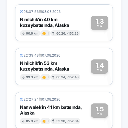
08:07:56
08.08.2026
Ninilchik'in 40 km
1.3
kuzeybatısında, Alaska
1
MW
90.6 km
I
60.26, -152.25
22:39:48
07.08.2026
Ninilchik'in 53 km
1.4
kuzeybatısında, Alaska
1
MW
99.3 km
I
60.34, -152.43
22:27:21
07.08.2026
Nanwalek'in 41 km batısında,
1.5
Alaska
1
MW
85.9 km
I
59.38, -152.64