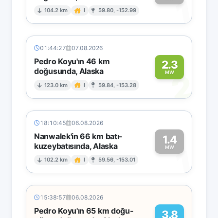
1
104.2 km
I
59.80, -152.99
01:44:27
07.08.2026
Pedro Koyu'ın 46 km
2.3
doğusunda, Alaska
2
MW
123.0 km
I
59.84, -153.28
18:10:45
06.08.2026
Nanwalek'in 66 km batı-
1.4
kuzeybatısında, Alaska
1
MW
102.2 km
I
59.56, -153.01
15:38:57
06.08.2026
Pedro Koyu'ın 65 km doğu-
3.8