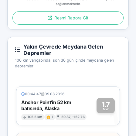
sağlanmaktadır.
Resmi Rapora Git
Yakın Çevrede Meydana Gelen
Depremler
100 km yarıçapında, son 30 gün içinde meydana gelen
depremler
00:44:47
09.08.2026
Anchor Point'in 52 km
1.7
batısında, Alaska
1
MW
105.5 km
I
59.87, -152.76