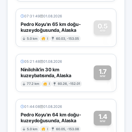
07:31:49
01.08.2026
Pedro Koyu'ın 65 km doğu-
0.5
kuzeydoğusunda, Alaska
0
MW
5.0 km
I
60.03, -153.05
05:21:48
01.08.2026
Ninilchik'in 30 km
1.7
kuzeybatısında, Alaska
1
MW
77.2 km
I
60.26, -152.01
01:44:08
01.08.2026
Pedro Koyu'ın 64 km doğu-
1.4
kuzeydoğusunda, Alaska
1
MW
5.0 km
I
60.05, -153.08