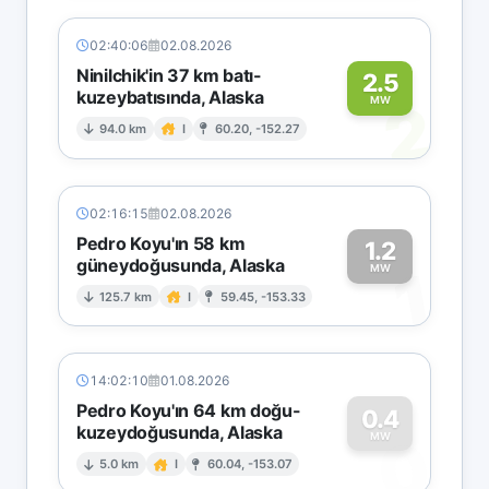
02:40:06
02.08.2026
Ninilchik'in 37 km batı-
2.5
kuzeybatısında, Alaska
2
MW
94.0 km
I
60.20, -152.27
02:16:15
02.08.2026
Pedro Koyu'ın 58 km
1.2
güneydoğusunda, Alaska
1
MW
125.7 km
I
59.45, -153.33
14:02:10
01.08.2026
Pedro Koyu'ın 64 km doğu-
0.4
kuzeydoğusunda, Alaska
0
MW
5.0 km
I
60.04, -153.07