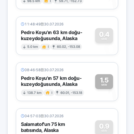
1
98.5 km
I
59.71, -152.73
11:48:49
30.07.2026
Pedro Koyu'ın 63 km doğu-
0.4
kuzeydoğusunda, Alaska
0
MW
5.0 km
I
60.02, -153.08
08:46:58
30.07.2026
Pedro Koyu'ın 57 km doğu-
1.5
kuzeydoğusunda, Alaska
1
MW
138.7 km
I
60.01, -153.18
04:57:03
30.07.2026
Salamatof'un 75 km
0.9
batısında, Alaska
MW