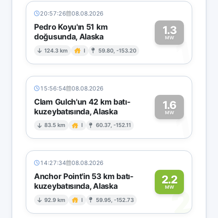
20:57:26
08.08.2026
Pedro Koyu'ın 51 km
1.3
doğusunda, Alaska
1
MW
124.3 km
I
59.80, -153.20
15:56:54
08.08.2026
Clam Gulch'un 42 km batı-
1.6
kuzeybatısında, Alaska
1
MW
83.5 km
I
60.37, -152.11
14:27:34
08.08.2026
Anchor Point'in 53 km batı-
2.2
kuzeybatısında, Alaska
2
MW
92.9 km
I
59.95, -152.73