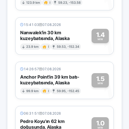
1
123.9 km
I
59.23, -153.58
15:41:03
07.08.2026
Nanwalek'in 30 km
1.4
kuzeybatısında, Alaska
1
MW
23.9 km
I
59.53, -152.34
14:26:57
07.08.2026
Anchor Point'in 39 km batı-
1.5
kuzeybatısında, Alaska
1
MW
99.9 km
I
59.95, -152.45
06:31:51
07.08.2026
Pedro Koyu'ın 62 km
1.0
doğusunda, Alaska
MW