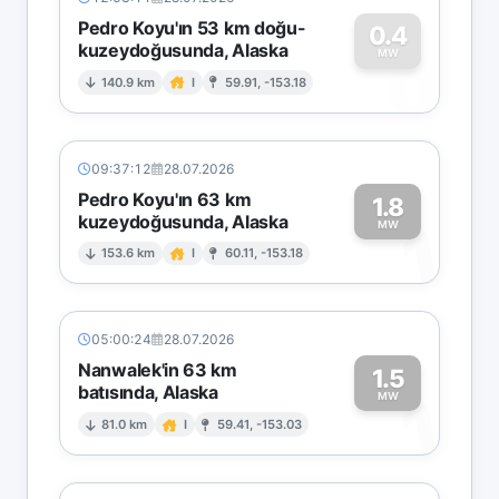
Pedro Koyu'ın 53 km doğu-
0.4
kuzeydoğusunda, Alaska
0
MW
140.9 km
I
59.91, -153.18
09:37:12
28.07.2026
Pedro Koyu'ın 63 km
1.8
kuzeydoğusunda, Alaska
1
MW
153.6 km
I
60.11, -153.18
05:00:24
28.07.2026
Nanwalek'in 63 km
1.5
batısında, Alaska
1
MW
81.0 km
I
59.41, -153.03