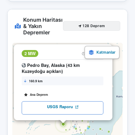
Konum Haritası
& Yakın
128 Deprem
Depremler
×
2 MW
16.04 08:40
Pedro Bay, Alaska (43 km
Kuzeydoğu açıkları)
160.9 km
Ana Deprem
USGS Raporu