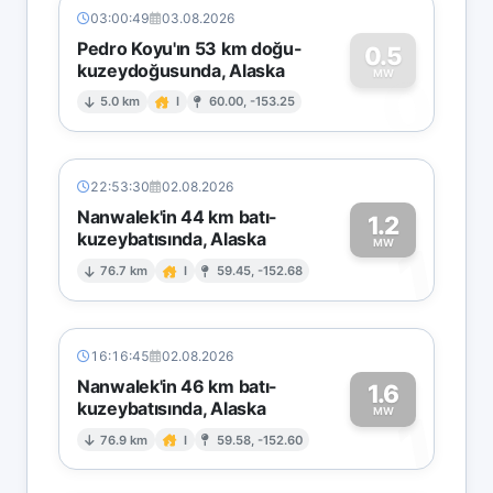
03:00:49
03.08.2026
Pedro Koyu'ın 53 km doğu-
0.5
kuzeydoğusunda, Alaska
0
MW
5.0 km
I
60.00, -153.25
22:53:30
02.08.2026
Nanwalek'in 44 km batı-
1.2
kuzeybatısında, Alaska
1
MW
76.7 km
I
59.45, -152.68
16:16:45
02.08.2026
Nanwalek'in 46 km batı-
1.6
kuzeybatısında, Alaska
1
MW
76.9 km
I
59.58, -152.60