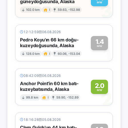
güneydoğusunda, Alaska
3
MW
102.0 km
I
59.63, -152.98
12:12:59
06.08.2026
Pedro Koyu'ın 66 km doğu-
1.4
kuzeydoğusunda, Alaska
1
MW
128.0 km
I
60.06, -153.04
08:42:09
06.08.2026
Anchor Point'in 60 km batı-
2.0
kuzeybatısında, Alaska
2
MW
99.8 km
I
59.90, -152.89
18:16:28
05.08.2026
Clam Gulch'un 44 km batı-