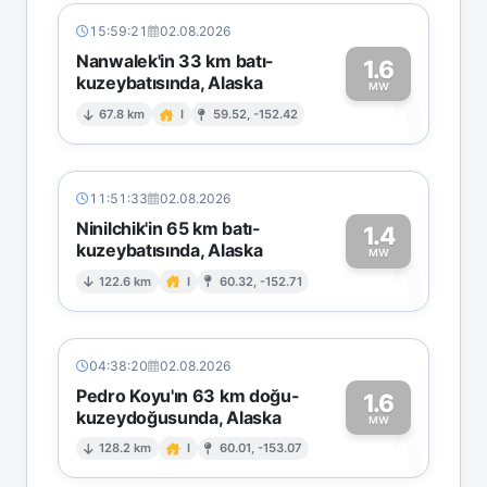
15:59:21
02.08.2026
Nanwalek'in 33 km batı-
1.6
kuzeybatısında, Alaska
1
MW
67.8 km
I
59.52, -152.42
11:51:33
02.08.2026
Ninilchik'in 65 km batı-
1.4
kuzeybatısında, Alaska
1
MW
122.6 km
I
60.32, -152.71
04:38:20
02.08.2026
Pedro Koyu'ın 63 km doğu-
1.6
kuzeydoğusunda, Alaska
1
MW
128.2 km
I
60.01, -153.07