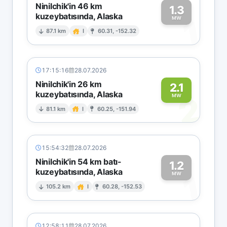
Ninilchik'in 46 km
1.3
kuzeybatısında, Alaska
1
MW
87.1 km
I
60.31, -152.32
17:15:16
28.07.2026
Ninilchik'in 26 km
2.1
kuzeybatısında, Alaska
2
MW
81.1 km
I
60.25, -151.94
15:54:32
28.07.2026
Ninilchik'in 54 km batı-
1.2
kuzeybatısında, Alaska
1
MW
105.2 km
I
60.28, -152.53
12:58:11
28.07.2026