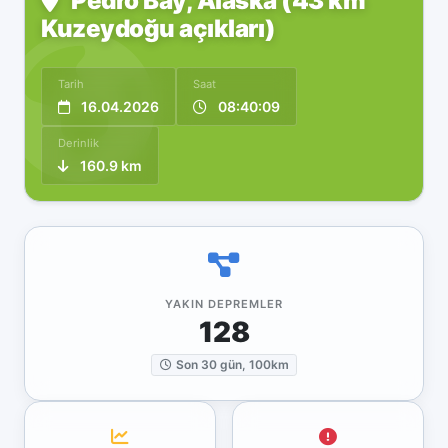
Pedro Bay, Alaska (43 km
Kuzeydoğu açıkları)
Tarih
Saat
16.04.2026
08:40:09
Derinlik
160.9 km
YAKIN DEPREMLER
128
Son 30 gün, 100km