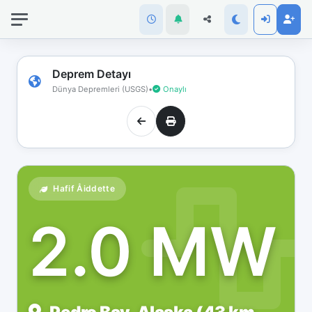
İnternet
bağlantınız
koptu!
Çevrimdışı
Deprem Detayı
moddasınız.
Dünya Depremleri (USGS)
•
Onaylı
Hafif Åiddette
2.0 MW