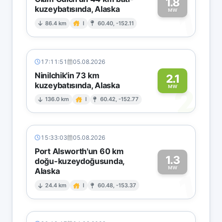
1.8
kuzeybatısında, Alaska
1
MW
86.4 km
I
60.40, -152.11
17:11:51
05.08.2026
Ninilchik'in 73 km
2.1
kuzeybatısında, Alaska
2
MW
136.0 km
I
60.42, -152.77
15:33:03
05.08.2026
Port Alsworth'un 60 km
1.3
doğu-kuzeydoğusunda,
MW
Alaska
1
24.4 km
I
60.48, -153.37