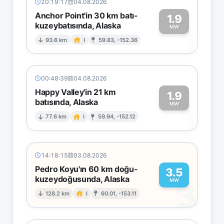
20:19:17
04.08.2026
Anchor Point'in 30 km batı-
1.9
kuzeybatısında, Alaska
1
MW
93.6 km
I
59.83, -152.36
00:48:39
04.08.2026
Happy Valley'in 21 km
1.9
batısında, Alaska
1
MW
77.6 km
I
59.94, -152.12
14:18:15
03.08.2026
Pedro Koyu'ın 60 km doğu-
3.5
kuzeydoğusunda, Alaska
3
MW
128.2 km
I
60.01, -153.11