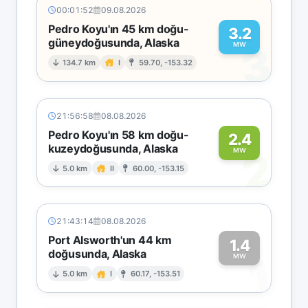
00:01:52
09.08.2026
Pedro Koyu'ın 45 km doğu-
3.2
güneydoğusunda, Alaska
3
MW
134.7 km
I
59.70, -153.32
21:56:58
08.08.2026
Pedro Koyu'ın 58 km doğu-
2.4
kuzeydoğusunda, Alaska
2
MW
5.0 km
II
60.00, -153.15
21:43:14
08.08.2026
Port Alsworth'un 44 km
1.4
doğusunda, Alaska
1
MW
5.0 km
I
60.17, -153.51