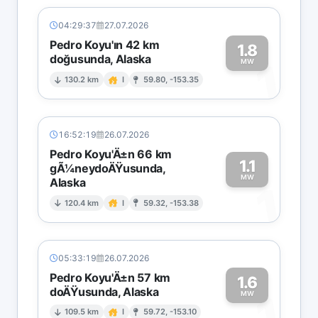
04:29:37
27.07.2026
Pedro Koyu'ın 42 km
1.8
doğusunda, Alaska
1
MW
130.2 km
I
59.80, -153.35
16:52:19
26.07.2026
Pedro Koyu'Ä±n 66 km
1.1
gÃ¼neydoÄŸusunda,
MW
Alaska
1
120.4 km
I
59.32, -153.38
05:33:19
26.07.2026
Pedro Koyu'Ä±n 57 km
1.6
doÄŸusunda, Alaska
1
MW
109.5 km
I
59.72, -153.10