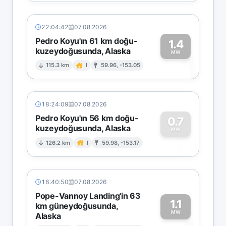
22:04:42
07.08.2026
Pedro Koyu'ın 61 km doğu-
1.4
kuzeydoğusunda, Alaska
1
MW
115.3 km
I
59.96, -153.05
18:24:09
07.08.2026
Pedro Koyu'ın 56 km doğu-
0.7
kuzeydoğusunda, Alaska
0
MW
126.2 km
I
59.98, -153.17
16:40:50
07.08.2026
Pope-Vannoy Landing'in 63
1.1
km güneydoğusunda,
MW
Alaska