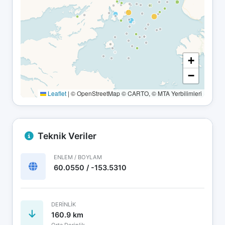
+
−
Leaflet
|
© OpenStreetMap © CARTO, © MTA Yerbilimleri
Teknik Veriler
ENLEM / BOYLAM
60.0550 / -153.5310
DERINLIK
160.9 km
Orta Derinlik