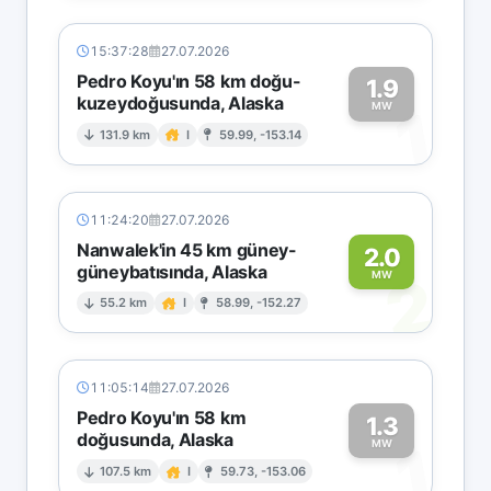
15:37:28
27.07.2026
Pedro Koyu'ın 58 km doğu-
1.9
kuzeydoğusunda, Alaska
1
MW
131.9 km
I
59.99, -153.14
11:24:20
27.07.2026
Nanwalek'in 45 km güney-
2.0
güneybatısında, Alaska
2
MW
55.2 km
I
58.99, -152.27
11:05:14
27.07.2026
Pedro Koyu'ın 58 km
1.3
doğusunda, Alaska
1
MW
107.5 km
I
59.73, -153.06