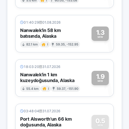
1
5.0 km
I
60.05, -153.08
01:40:29
01.08.2026
Nanwalek'in 58 km
1.3
batısında, Alaska
1
MW
82.1 km
I
59.35, -152.95
18:03:20
31.07.2026
Nanwalek'in 1 km
1.9
kuzeydoğusunda, Alaska
1
MW
55.4 km
I
59.37, -151.90
03:48:04
31.07.2026
Port Alsworth'un 66 km
0.5
doğusunda, Alaska
MW