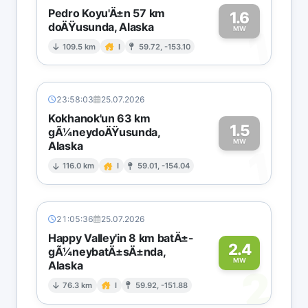
Pedro Koyu'Ä±n 57 km
1.6
doÄŸusunda, Alaska
1
MW
109.5 km
I
59.72, -153.10
23:58:03
25.07.2026
Kokhanok'un 63 km
1.5
gÃ¼neydoÄŸusunda,
MW
Alaska
1
116.0 km
I
59.01, -154.04
21:05:36
25.07.2026
Happy Valley'in 8 km batÄ±-
2.4
gÃ¼neybatÄ±sÄ±nda,
MW
Alaska
2
76.3 km
I
59.92, -151.88