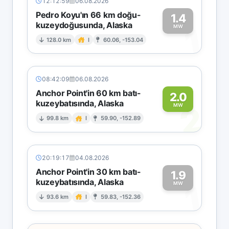
12:12:59
06.08.2026
Pedro Koyu'ın 66 km doğu-
1.4
kuzeydoğusunda, Alaska
1
MW
128.0 km
I
60.06, -153.04
08:42:09
06.08.2026
Anchor Point'in 60 km batı-
2.0
kuzeybatısında, Alaska
2
MW
99.8 km
I
59.90, -152.89
20:19:17
04.08.2026
Anchor Point'in 30 km batı-
1.9
kuzeybatısında, Alaska
1
MW
93.6 km
I
59.83, -152.36