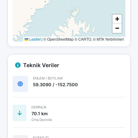
+
−
Leaflet
|
© OpenStreetMap © CARTO, © MTA Yerbilimleri
Teknik Veriler
ENLEM / BOYLAM
59.3090 / -152.7500
DERINLIK
70.1 km
Orta Derinlik
EVENT ID