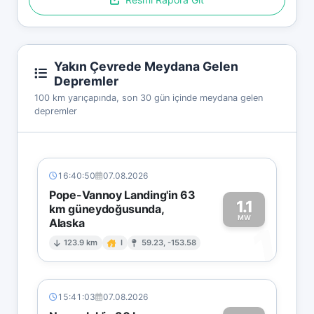
Yakın Çevrede Meydana Gelen
Depremler
100 km yarıçapında, son 30 gün içinde meydana gelen
depremler
16:40:50
07.08.2026
Pope-Vannoy Landing'in 63
1.1
km güneydoğusunda,
MW
Alaska
1
123.9 km
I
59.23, -153.58
15:41:03
07.08.2026