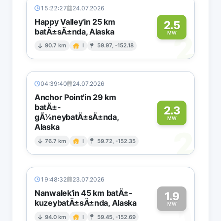
15:22:27
24.07.2026
Happy Valley'in 25 km
2.5
batÄ±sÄ±nda, Alaska
2
MW
90.7 km
I
59.97, -152.18
04:39:40
24.07.2026
Anchor Point'in 29 km
batÄ±-
2.3
gÃ¼neybatÄ±sÄ±nda,
MW
Alaska
2
76.7 km
I
59.72, -152.35
19:48:32
23.07.2026
Nanwalek'in 45 km batÄ±-
1.9
kuzeybatÄ±sÄ±nda, Alaska
1
MW
94.0 km
I
59.45, -152.69