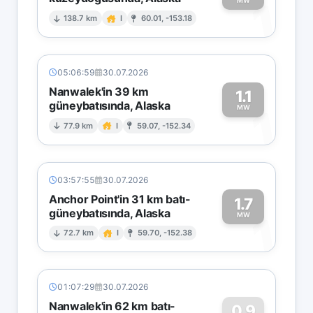
1
MW
138.7 km
I
60.01, -153.18
05:06:59
30.07.2026
Nanwalek'in 39 km
1.1
güneybatısında, Alaska
1
MW
77.9 km
I
59.07, -152.34
03:57:55
30.07.2026
Anchor Point'in 31 km batı-
1.7
güneybatısında, Alaska
1
MW
72.7 km
I
59.70, -152.38
01:07:29
30.07.2026
Nanwalek'in 62 km batı-
0.9