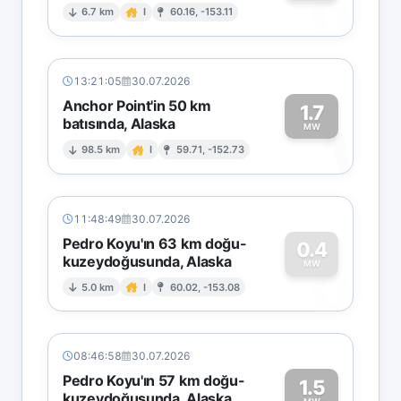
0
6.7 km
I
60.16, -153.11
13:21:05
30.07.2026
Anchor Point'in 50 km
1.7
batısında, Alaska
1
MW
98.5 km
I
59.71, -152.73
11:48:49
30.07.2026
Pedro Koyu'ın 63 km doğu-
0.4
kuzeydoğusunda, Alaska
0
MW
5.0 km
I
60.02, -153.08
08:46:58
30.07.2026
Pedro Koyu'ın 57 km doğu-
1.5
kuzeydoğusunda, Alaska