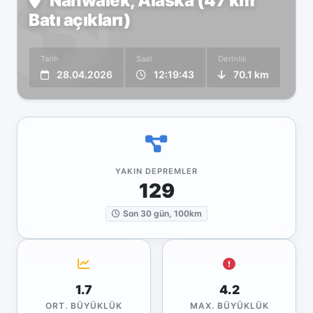
Nanwalek, Alaska (47 km
Batı açıkları)
Tarih
Saat
Derinlik
28.04.2026
12:19:43
70.1 km
YAKIN DEPREMLER
129
Son 30 gün, 100km
1.7
4.2
ORT. BÜYÜKLÜK
MAX. BÜYÜKLÜK