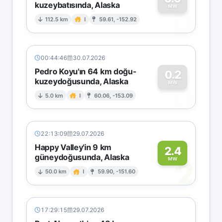
kuzeybatısında, Alaska
0
MW
112.5 km
I
59.61, -152.92
00:44:46
30.07.2026
Pedro Koyu'ın 64 km doğu-
0.2
kuzeydoğusunda, Alaska
0
MW
5.0 km
I
60.06, -153.09
22:13:09
29.07.2026
Happy Valley'in 9 km
2.4
güneydoğusunda, Alaska
2
MW
50.0 km
I
59.90, -151.60
17:29:15
29.07.2026