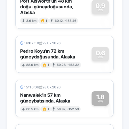
Port Alsworth'un 48 km
0.9
doğu-güneydoğusunda,
MW
Alaska
0
3.6 km
I
60.12, -153.46
16:07:18
29.07.2026
Pedro Koyu'ın 72 km
0.6
güneydoğusunda, Alaska
0
MW
88.9 km
I
59.28, -153.32
15:16:06
28.07.2026
Nanwalek'in 57 km
1.8
güneybatısında, Alaska
1
MW
66.5 km
I
58.97, -152.59