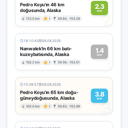
Pedro Koyu'ın 46 km
2.3
doğusunda, Alaska
2
MW
123.0 km
I
59.84, -153.28
18:10:45
06.08.2026
Nanwalek'in 66 km batı-
1.4
kuzeybatısında, Alaska
1
MW
102.2 km
I
59.56, -153.01
15:38:57
06.08.2026
Pedro Koyu'ın 65 km doğu-
3.8
güneydoğusunda, Alaska
3
MW
102.0 km
I
59.63, -152.98