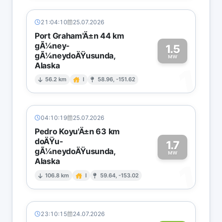
21:04:10
25.07.2026
Port Graham'Ä±n 44 km
gÃ¼ney-
1.5
gÃ¼neydoÄŸusunda,
MW
Alaska
1
56.2 km
I
58.96, -151.62
04:10:19
25.07.2026
Pedro Koyu'Ä±n 63 km
doÄŸu-
1.7
gÃ¼neydoÄŸusunda,
MW
Alaska
1
106.8 km
I
59.64, -153.02
23:10:15
24.07.2026