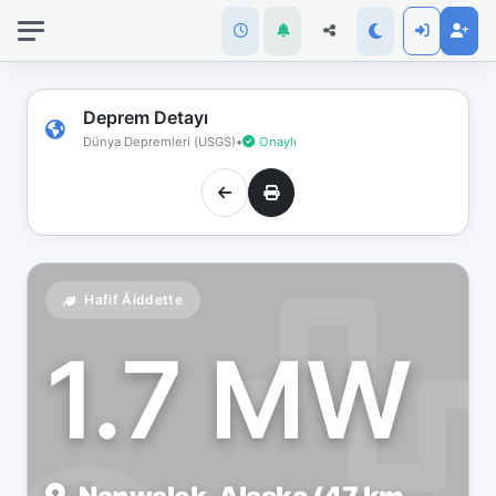
İnternet
bağlantınız
koptu!
Çevrimdışı
Deprem Detayı
moddasınız.
Dünya Depremleri (USGS)
•
Onaylı
Hafif Åiddette
1.7 MW