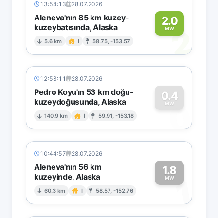
13:54:13
28.07.2026
Aleneva'nın 85 km kuzey-
2.0
kuzeybatısında, Alaska
2
MW
5.6 km
I
58.75, -153.57
12:58:11
28.07.2026
Pedro Koyu'ın 53 km doğu-
0.4
kuzeydoğusunda, Alaska
0
MW
140.9 km
I
59.91, -153.18
10:44:57
28.07.2026
Aleneva'nın 56 km
1.8
kuzeyinde, Alaska
1
MW
60.3 km
I
58.57, -152.76