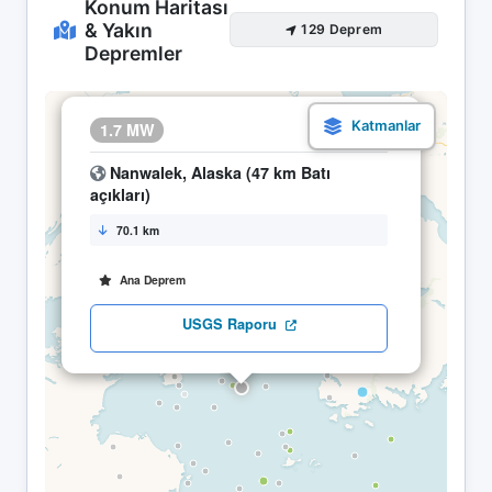
Konum Haritası
& Yakın
129 Deprem
Depremler
×
1.7 MW
28.04 12:19
Nanwalek, Alaska (47 km Batı
açıkları)
70.1 km
Ana Deprem
USGS Raporu