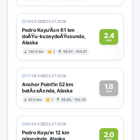
19:03:38
23.07.2026
Pedro Koyu'Ä±n 61 km
2.4
doÄŸu-kuzeydoÄŸusunda,
MW
Alaska
2
130.5 km
I
59.97, -153.07
17:28:54
23.07.2026
Anchor Point'in 52 km
1.8
batÄ±sÄ±nda, Alaska
1
MW
87.0 km
I
59.80, -152.76
00:04:53
23.07.2026
Pedro Koyu'ın 12 km
2.0
güneyinde, Alaska
MW