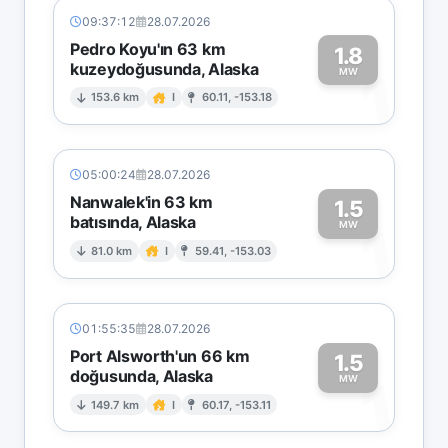
09:37:12
28.07.2026
Pedro Koyu'ın 63 km
1.8
kuzeydoğusunda, Alaska
1
MW
153.6 km
I
60.11, -153.18
05:00:24
28.07.2026
Nanwalek'in 63 km
1.5
batısında, Alaska
1
MW
81.0 km
I
59.41, -153.03
01:55:35
28.07.2026
Port Alsworth'un 66 km
1.5
doğusunda, Alaska
1
MW
149.7 km
I
60.17, -153.11