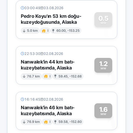
03:00:49
03.08.2026
Pedro Koyu'ın 53 km doğu-
0.5
kuzeydoğusunda, Alaska
0
MW
5.0 km
I
60.00, -153.25
22:53:30
02.08.2026
Nanwalek'in 44 km batı-
1.2
kuzeybatısında, Alaska
1
MW
76.7 km
I
59.45, -152.68
16:16:45
02.08.2026
Nanwalek'in 46 km batı-
1.6
kuzeybatısında, Alaska
1
MW
76.9 km
I
59.58, -152.60