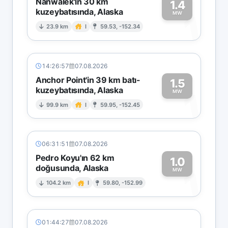
Nanwalek'in 30 km
1.4
kuzeybatısında, Alaska
1
MW
23.9 km
I
59.53, -152.34
14:26:57
07.08.2026
Anchor Point'in 39 km batı-
1.5
kuzeybatısında, Alaska
1
MW
99.9 km
I
59.95, -152.45
06:31:51
07.08.2026
Pedro Koyu'ın 62 km
1.0
doğusunda, Alaska
1
MW
104.2 km
I
59.80, -152.99
01:44:27
07.08.2026