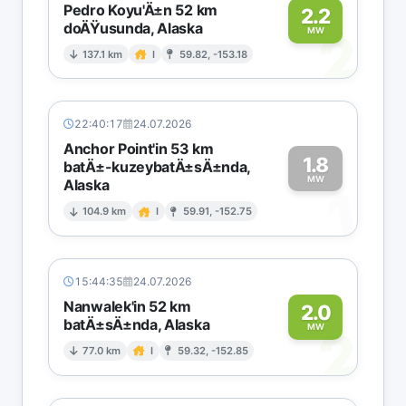
Pedro Koyu'Ä±n 52 km
2.2
doÄŸusunda, Alaska
2
MW
137.1 km
I
59.82, -153.18
22:40:17
24.07.2026
Anchor Point'in 53 km
1.8
batÄ±-kuzeybatÄ±sÄ±nda,
MW
Alaska
1
104.9 km
I
59.91, -152.75
15:44:35
24.07.2026
Nanwalek'in 52 km
2.0
batÄ±sÄ±nda, Alaska
2
MW
77.0 km
I
59.32, -152.85