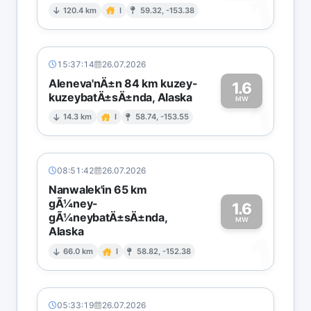
1
120.4 km
I
59.32, -153.38
15:37:14
26.07.2026
Aleneva'nÄ±n 84 km kuzey-
1.6
kuzeybatÄ±sÄ±nda, Alaska
1
MW
14.3 km
I
58.74, -153.55
08:51:42
26.07.2026
Nanwalek'in 65 km
gÃ¼ney-
1.6
gÃ¼neybatÄ±sÄ±nda,
MW
Alaska
1
66.0 km
I
58.82, -152.38
05:33:19
26.07.2026