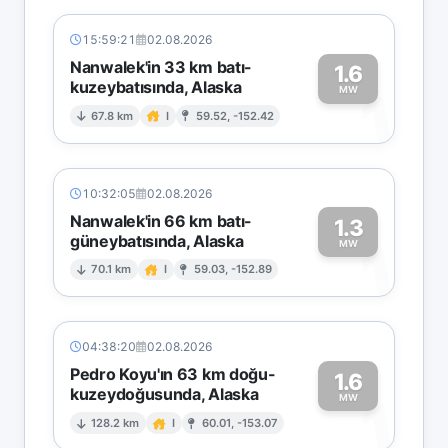
15:59:21
02.08.2026
Nanwalek'in 33 km batı-
1.6
kuzeybatısında, Alaska
1
MW
67.8 km
I
59.52, -152.42
10:32:05
02.08.2026
Nanwalek'in 66 km batı-
1.3
güneybatısında, Alaska
1
MW
70.1 km
I
59.03, -152.89
04:38:20
02.08.2026
Pedro Koyu'ın 63 km doğu-
1.6
kuzeydoğusunda, Alaska
1
MW
128.2 km
I
60.01, -153.07