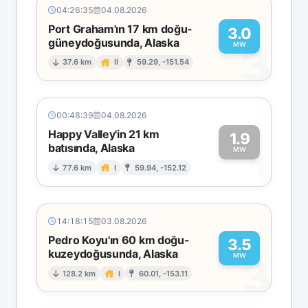
04:26:35
04.08.2026
Port Graham'ın 17 km doğu-
3.0
güneydoğusunda, Alaska
3
MW
37.6 km
II
59.29, -151.54
00:48:39
04.08.2026
Happy Valley'in 21 km
1.9
batısında, Alaska
1
MW
77.6 km
I
59.94, -152.12
14:18:15
03.08.2026
Pedro Koyu'ın 60 km doğu-
3.5
kuzeydoğusunda, Alaska
3
MW
128.2 km
I
60.01, -153.11