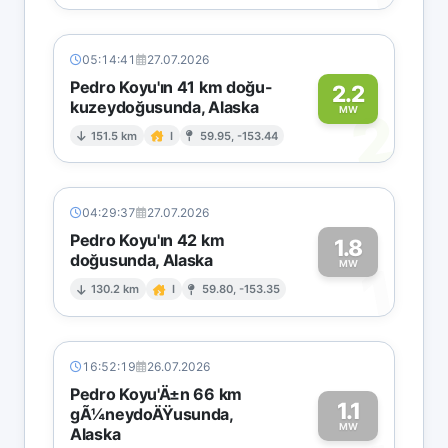
05:14:41
27.07.2026
Pedro Koyu'ın 41 km doğu-
2.2
kuzeydoğusunda, Alaska
2
MW
151.5 km
I
59.95, -153.44
04:29:37
27.07.2026
Pedro Koyu'ın 42 km
1.8
doğusunda, Alaska
1
MW
130.2 km
I
59.80, -153.35
16:52:19
26.07.2026
Pedro Koyu'Ä±n 66 km
1.1
gÃ¼neydoÄŸusunda,
MW
Alaska