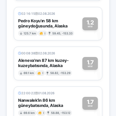
02:16:15
02.08.2026
Pedro Koyu'ın 58 km
1.2
güneydoğusunda, Alaska
1
MW
125.7 km
I
59.45, -153.33
00:08:38
02.08.2026
Aleneva'nın 87 km kuzey-
1.7
kuzeybatısında, Alaska
1
MW
69.1 km
I
58.82, -153.29
22:00:22
01.08.2026
Nanwalek'in 86 km
1.7
güneybatısında, Alaska
1
MW
69.6 km
I
58.88, -153.12