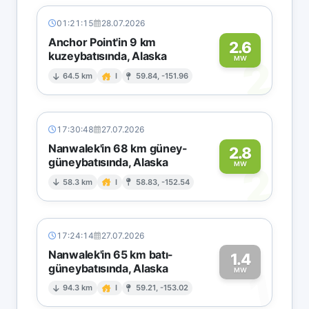
01:21:15
28.07.2026
Anchor Point'in 9 km
2.6
kuzeybatısında, Alaska
2
MW
64.5 km
I
59.84, -151.96
17:30:48
27.07.2026
Nanwalek'in 68 km güney-
2.8
güneybatısında, Alaska
2
MW
58.3 km
I
58.83, -152.54
17:24:14
27.07.2026
Nanwalek'in 65 km batı-
1.4
güneybatısında, Alaska
1
MW
94.3 km
I
59.21, -153.02