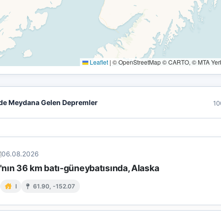
Leaflet
|
© OpenStreetMap © CARTO, © MTA Yerbi
de Meydana Gelen Depremler
10
06.08.2026
nın 36 km batı-güneybatısında, Alaska
I
61.90, -152.07