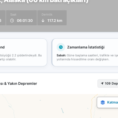
Saat
Derinlik
6
06:01:30
117.2 km
end
Zamanlama İstatistiği
 büyüğü 2.2 şiddetindeydi. Bu
Sabah:
Güne başlama saatleri, trafikte ve iş
çı olabilir.
yollarında hissedilme oranı değişken.
sı & Yakın Depremler
109 De