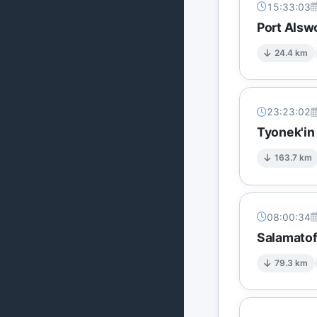
15:33:03
Port Alsw
24.4 km
23:23:02
Tyonek'in
163.7 km
08:00:34
Salamatof
79.3 km