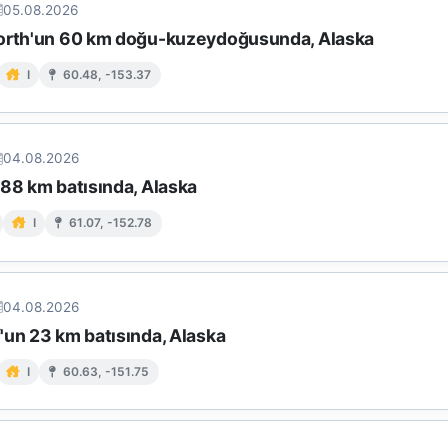
05.08.2026
orth'un 60 km doğu-kuzeydoğusunda, Alaska
I
60.48, -153.37
04.08.2026
 88 km batısında, Alaska
I
61.07, -152.78
04.08.2026
'un 23 km batısında, Alaska
I
60.63, -151.75