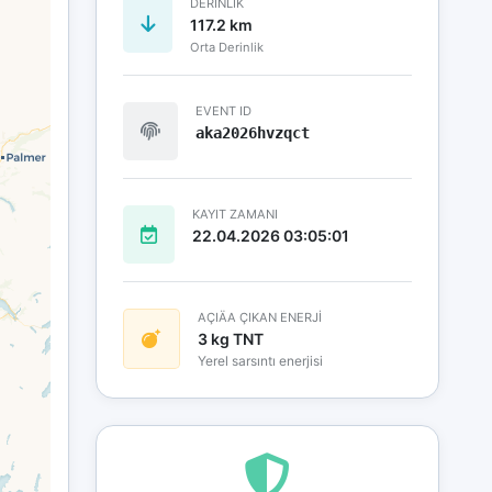
DERINLIK
117.2 km
Orta Derinlik
EVENT ID
aka2026hvzqct
KAYIT ZAMANI
22.04.2026 03:05:01
AÇIÄA ÇIKAN ENERJİ
3 kg TNT
Yerel sarsıntı enerjisi