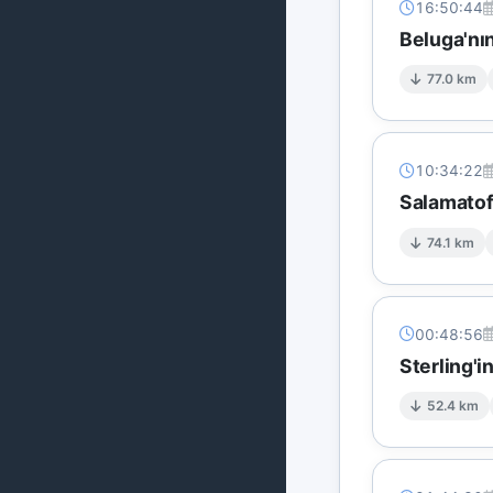
16:50:44
Beluga'nı
77.0 km
10:34:22
Salamatof
74.1 km
00:48:56
Sterling'
52.4 km