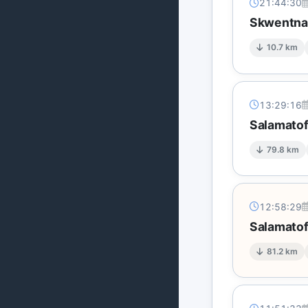
21:44:30
Skwentna'
10.7 km
13:29:16
Salamatof
79.8 km
12:58:29
Salamatof
81.2 km