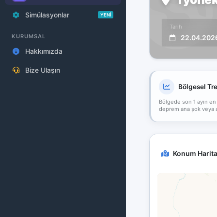
Simülasyonlar
YENİ
Tarih
KURUMSAL
22.04.202
Hakkımızda
Bize Ulaşın
Bölgesel Tr
Bölgede son 1 ayın en
deprem ana şok veya art
Konum Harita