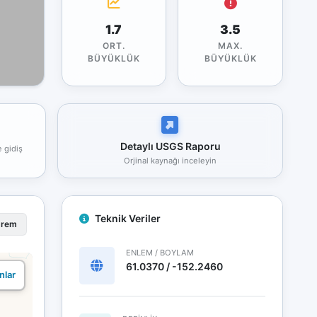
1.7
3.5
ORT.
MAX.
BÜYÜKLÜK
BÜYÜKLÜK
Detaylı USGS Raporu
e gidiş
Orjinal kaynağı inceleyin
Teknik Veriler
prem
ENLEM / BOYLAM
61.0370 / -152.2460