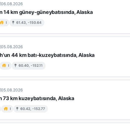
06.08.2026
ın 14 km güney-güneybatısında, Alaska
I
61.43, -150.64
05.08.2026
h'un 44 km batı-kuzeybatısında, Alaska
I
60.40, -152.11
05.08.2026
in 73 km kuzeybatısında, Alaska
I
60.42, -152.77