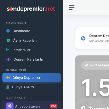
sondepremler
.net
SİSMİK TAKİP
Dashboard
Deprem Det
Åehir Raporları
Dünya Depreml
İstatistikler
Deprem Karşılaştır
Hafif Åiddet
GLOBAL VERİ
1.
Dünya Depremleri
Dünya Analizi
İLERİ ANALİZ
AI Laboratuvarı
PRO
Tyonek,