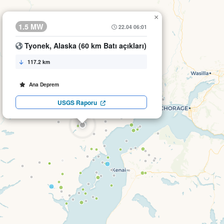
×
1.5 MW
22.04 06:01
Tyonek, Alaska (60 km Batı açıkları)
117.2 km
Ana Deprem
USGS Raporu