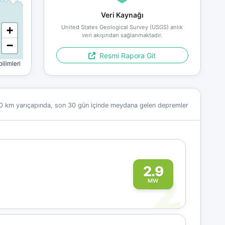
Veri Kaynağı
United States Geological Survey (USGS) anlık
+
veri akışından sağlanmaktadır.
−
Resmi Rapora Git
limleri
0 km yarıçapında, son 30 gün içinde meydana gelen depremler
2
2.9
MW