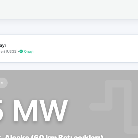
İnternet
bağlantınız
koptu!
Çevrimdışı
moddasınız.
ayı
eri (USGS)
•
Onaylı
te
5 MW
 Alaska (60 km Batı açıkları)