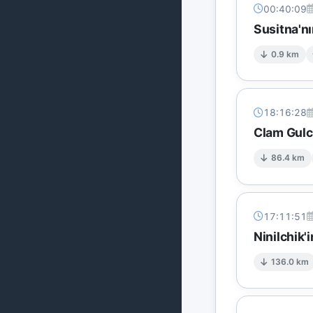
00:40:09
Susitna'n
0.9 km
18:16:28
Clam Gulc
86.4 km
17:11:51
Ninilchik'
136.0 km