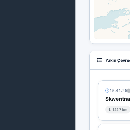
Yakın Çevre
15:41:25
Skwentna'
122.7 km