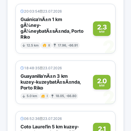
20:03:54
23.07.2026
Guánica'nÄ±n 1 km
gÃ¼ney-
2.3
gÃ¼neybatÄ±sÄ±nda, Porto
MW
Riko
2
12.5 km
II
17.96, -66.91
18:48:35
23.07.2026
Guayanilla'nÄ±n 3 km
2.0
kuzey-kuzeybatÄ±sÄ±nda,
MW
Porto Riko
2
5.0 km
I
18.05, -66.80
06:52:36
23.07.2026
Coto Laurel'in 5 km kuzey-
2.1