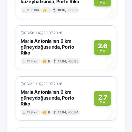
kuzeybatısında, Porto Riko
2
MW
19.3 km
I
18.10, -66.56
03:56:14
23.07.2026
Maria Antonia'nın 6 km
2.6
güneydoğusunda, Porto
MW
Riko
2
11.4 km
II
17.94, -66.85
03:22:19
23.07.2026
Maria Antonia'nın 6 km
2.7
güneydoğusunda, Porto
MW
Riko
2
11.8 km
II
17.94, -66.84