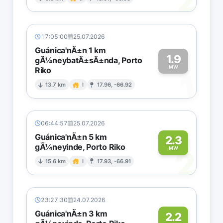
2
17:05:00
25.07.2026
Guánica'nÄ±n 1 km
1.9
gÃ¼neybatÄ±sÄ±nda, Porto
MW
Riko
1
13.7 km
I
17.96, -66.92
06:44:57
25.07.2026
Guánica'nÄ±n 5 km
2.3
gÃ¼neyinde, Porto Riko
2
MW
15.6 km
I
17.93, -66.91
23:27:30
24.07.2026
Guánica'nÄ±n 3 km
2.2