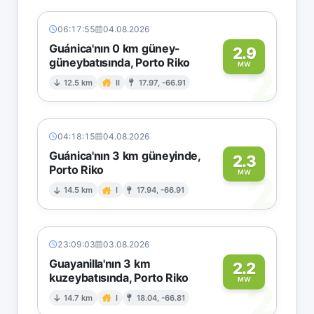
06:17:55
04.08.2026
Guánica'nın 0 km güney-
2.9
güneybatısında, Porto Riko
2
MW
12.5 km
II
17.97, -66.91
04:18:15
04.08.2026
Guánica'nın 3 km güneyinde,
2.3
Porto Riko
2
MW
14.5 km
I
17.94, -66.91
23:09:03
03.08.2026
Guayanilla'nın 3 km
2.2
kuzeybatısında, Porto Riko
2
MW
14.7 km
I
18.04, -66.81