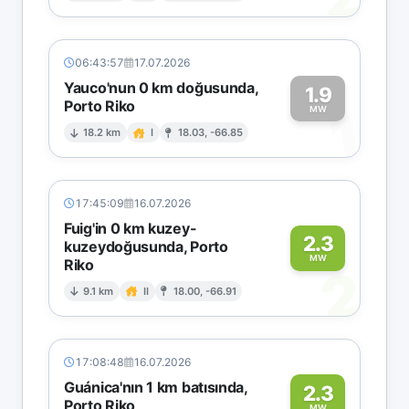
06:43:57
17.07.2026
Yauco'nun 0 km doğusunda,
1.9
Porto Riko
1
MW
18.2 km
I
18.03, -66.85
17:45:09
16.07.2026
Fuig'in 0 km kuzey-
2.3
kuzeydoğusunda, Porto
MW
Riko
2
9.1 km
II
18.00, -66.91
17:08:48
16.07.2026
Guánica'nın 1 km batısında,
2.3
Porto Riko
MW