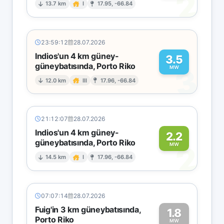
2
13.7 km
I
17.95, -66.84
23:59:12
28.07.2026
Indios'un 4 km güney-
3.5
güneybatısında, Porto Riko
3
MW
12.0 km
III
17.96, -66.84
21:12:07
28.07.2026
Indios'un 4 km güney-
2.2
güneybatısında, Porto Riko
2
MW
14.5 km
I
17.96, -66.84
07:07:14
28.07.2026
Fuig'in 3 km güneybatısında,
1.8
Porto Riko
MW