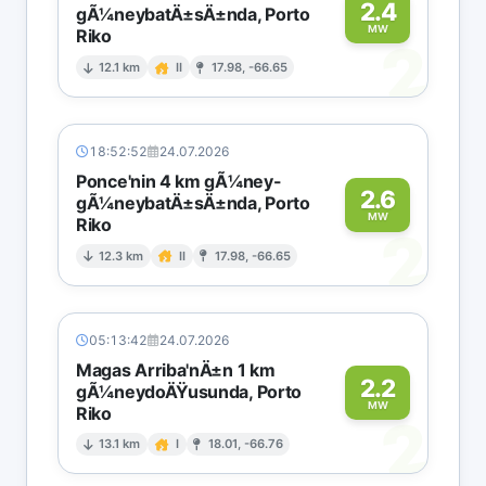
2.4
gÃ¼neybatÄ±sÄ±nda, Porto
MW
Riko
2
12.1 km
II
17.98, -66.65
18:52:52
24.07.2026
Ponce'nin 4 km gÃ¼ney-
2.6
gÃ¼neybatÄ±sÄ±nda, Porto
MW
Riko
2
12.3 km
II
17.98, -66.65
05:13:42
24.07.2026
Magas Arriba'nÄ±n 1 km
2.2
gÃ¼neydoÄŸusunda, Porto
MW
Riko
2
13.1 km
I
18.01, -66.76