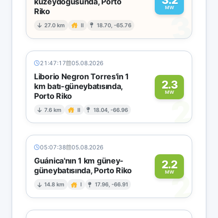
kuzeydoğusunda, Porto
MW
Riko
3
27.0 km
II
18.70, -65.76
21:47:17
05.08.2026
Liborio Negron Torres'in 1
2.3
km batı-güneybatısında,
MW
Porto Riko
2
7.6 km
II
18.04, -66.96
05:07:38
05.08.2026
Guánica'nın 1 km güney-
2.2
güneybatısında, Porto Riko
2
MW
14.8 km
I
17.96, -66.91