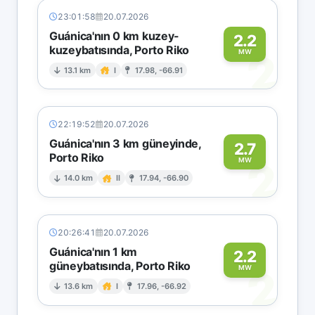
23:01:58
20.07.2026
Guánica'nın 0 km kuzey-
2.2
kuzeybatısında, Porto Riko
2
MW
13.1 km
I
17.98, -66.91
22:19:52
20.07.2026
Guánica'nın 3 km güneyinde,
2.7
Porto Riko
2
MW
14.0 km
II
17.94, -66.90
20:26:41
20.07.2026
Guánica'nın 1 km
2.2
güneybatısında, Porto Riko
2
MW
13.6 km
I
17.96, -66.92