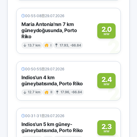
00:55:08
29.07.2026
Maria Antonia'nın 7 km
2.0
güneydoğusunda, Porto
MW
Riko
2
13.7 km
I
17.93, -66.84
00:50:55
29.07.2026
Indios'un 4 km
2.4
güneybatısında, Porto Riko
2
MW
12.7 km
II
17.96, -66.84
00:31:31
29.07.2026
Indios'un 5 km güney-
2.3
güneybatısında, Porto Riko
MW