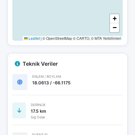
+
−
Leaflet
|
© OpenStreetMap © CARTO, © MTA Yerbilimleri
Teknik Veriler
ENLEM / BOYLAM
18.0613 / -66.1175
DERINLIK
17.5 km
Sığ Odak
EVENT ID