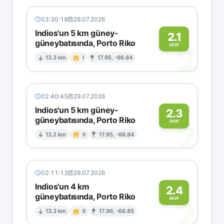
03:30:19
29.07.2026
Indios'un 5 km güney-
2.1
güneybatısında, Porto Riko
2
MW
13.3 km
I
17.95, -66.84
02:40:45
29.07.2026
Indios'un 5 km güney-
2.3
güneybatısında, Porto Riko
2
MW
13.2 km
II
17.95, -66.84
02:11:13
29.07.2026
Indios'un 4 km
2.4
güneybatısında, Porto Riko
2
MW
13.3 km
II
17.96, -66.85