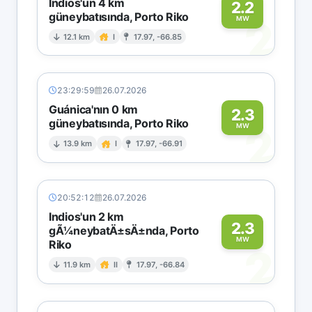
Indios'un 4 km
2.2
güneybatısında, Porto Riko
2
MW
12.1 km
I
17.97, -66.85
23:29:59
26.07.2026
Guánica'nın 0 km
2.3
güneybatısında, Porto Riko
2
MW
13.9 km
I
17.97, -66.91
20:52:12
26.07.2026
Indios'un 2 km
2.3
gÃ¼neybatÄ±sÄ±nda, Porto
MW
Riko
2
11.9 km
II
17.97, -66.84