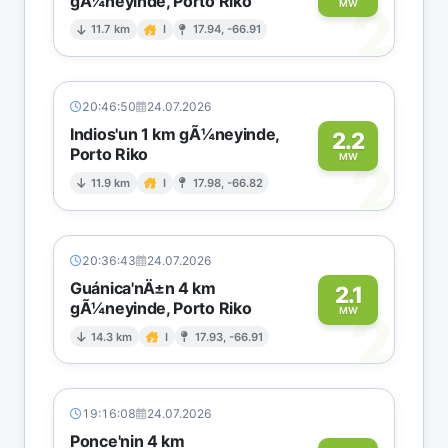
gÃ¼neyinde, Porto Riko
2
MW
11.7 km
I
17.94, -66.91
20:46:50
24.07.2026
Indios'un 1 km gÃ¼neyinde,
2.2
Porto Riko
2
MW
11.9 km
I
17.98, -66.82
20:36:43
24.07.2026
Guánica'nÄ±n 4 km
2.1
gÃ¼neyinde, Porto Riko
2
MW
14.3 km
I
17.93, -66.91
19:16:08
24.07.2026
Ponce'nin 4 km