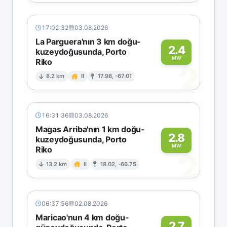
17:02:32
03.08.2026
La Parguera'nın 3 km doğu-
2.4
kuzeydoğusunda, Porto
MW
Riko
2
8.2 km
II
17.98, -67.01
16:31:36
03.08.2026
Magas Arriba'nın 1 km doğu-
2.8
kuzeydoğusunda, Porto
MW
Riko
2
13.2 km
II
18.02, -66.75
06:37:56
02.08.2026
Maricao'nun 4 km doğu-
2.7