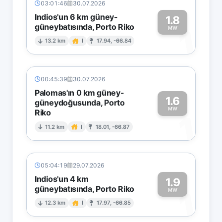
03:01:46
30.07.2026
Indios'un 6 km güney-
1.8
güneybatısında, Porto Riko
1
MW
13.2 km
I
17.94, -66.84
00:45:39
30.07.2026
Palomas'ın 0 km güney-
1.6
güneydoğusunda, Porto
MW
Riko
1
11.2 km
I
18.01, -66.87
05:04:19
29.07.2026
Indios'un 4 km
1.9
güneybatısında, Porto Riko
1
MW
12.3 km
I
17.97, -66.85