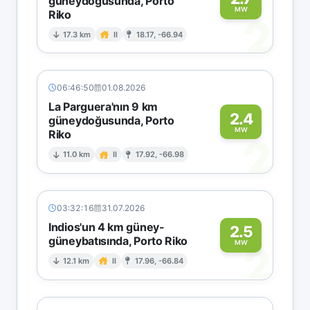
güneydoğusunda, Porto
MW
Riko
2
17.3 km
II
18.17, -66.94
06:46:50
01.08.2026
La Parguera'nın 9 km
2.4
güneydoğusunda, Porto
MW
Riko
2
11.0 km
II
17.92, -66.98
03:32:16
31.07.2026
Indios'un 4 km güney-
2.5
güneybatısında, Porto Riko
2
MW
12.1 km
II
17.96, -66.84