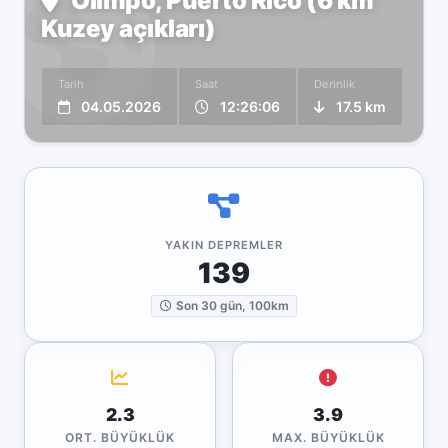
Olimpo, Puerto Rico (6 km
Kuzey açıkları)
Tarih
Saat
Derinlik
04.05.2026
12:26:06
17.5 km
YAKIN DEPREMLER
139
Son 30 gün, 100km
2.3
3.9
ORT. BÜYÜKLÜK
MAX. BÜYÜKLÜK