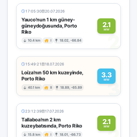
17:05:30
20.07.2026
Yauco'nun 1 km güney-
2.1
güneydoğusunda, Porto
MW
Riko
2
10.4 km
I
18.02, -66.84
15:49:21
18.07.2026
Loíza'nın 50 km kuzeyinde,
3.3
Porto Riko
3
MW
40.1 km
II
18.89, -65.89
23:12:39
17.07.2026
Tallaboa'nın 2 km
2.1
kuzeybatısında, Porto Riko
2
MW
15.8 km
I
18.01, -66.73