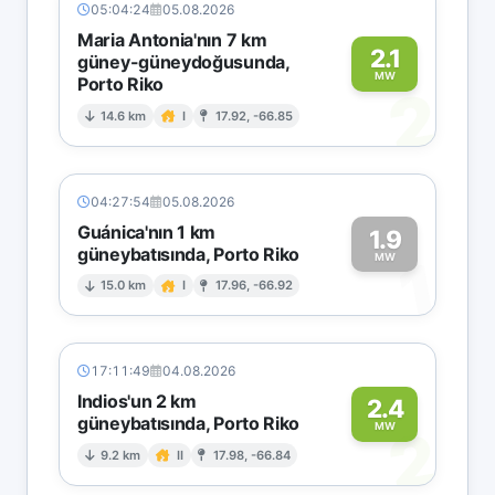
05:04:24
05.08.2026
Maria Antonia'nın 7 km
2.1
güney-güneydoğusunda,
MW
Porto Riko
2
14.6 km
I
17.92, -66.85
04:27:54
05.08.2026
Guánica'nın 1 km
1.9
güneybatısında, Porto Riko
1
MW
15.0 km
I
17.96, -66.92
17:11:49
04.08.2026
Indios'un 2 km
2.4
güneybatısında, Porto Riko
2
MW
9.2 km
II
17.98, -66.84