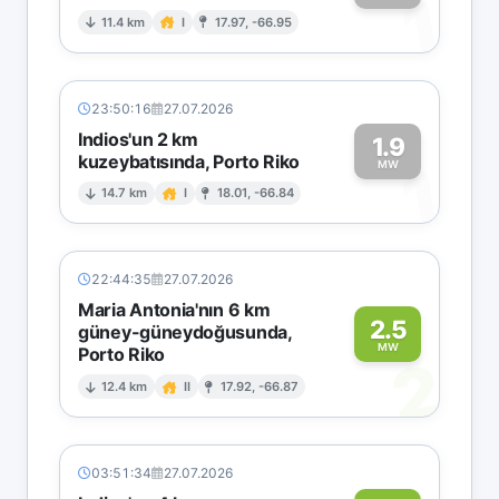
1
11.4 km
I
17.97, -66.95
23:50:16
27.07.2026
Indios'un 2 km
1.9
kuzeybatısında, Porto Riko
1
MW
14.7 km
I
18.01, -66.84
22:44:35
27.07.2026
Maria Antonia'nın 6 km
2.5
güney-güneydoğusunda,
MW
Porto Riko
2
12.4 km
II
17.92, -66.87
03:51:34
27.07.2026