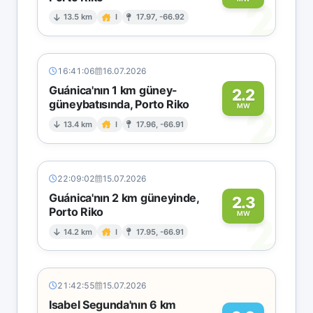
2
13.5 km
I
17.97, -66.92
16:41:06
16.07.2026
Guánica'nın 1 km güney-
2.2
güneybatısında, Porto Riko
2
MW
13.4 km
I
17.96, -66.91
22:09:02
15.07.2026
Guánica'nın 2 km güneyinde,
2.3
Porto Riko
2
MW
14.2 km
I
17.95, -66.91
21:42:55
15.07.2026
Isabel Segunda'nın 6 km