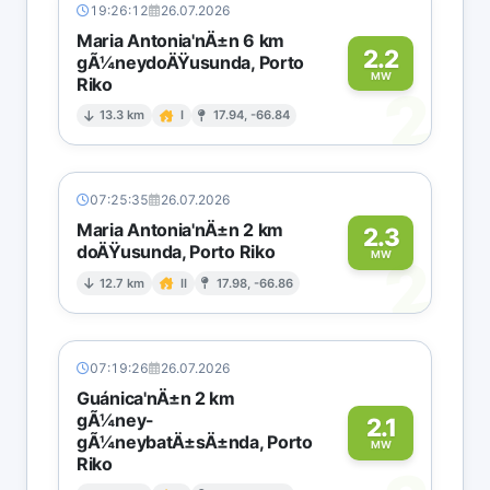
19:26:12
26.07.2026
Maria Antonia'nÄ±n 6 km
2.2
gÃ¼neydoÄŸusunda, Porto
MW
Riko
2
13.3 km
I
17.94, -66.84
07:25:35
26.07.2026
Maria Antonia'nÄ±n 2 km
2.3
doÄŸusunda, Porto Riko
2
MW
12.7 km
II
17.98, -66.86
07:19:26
26.07.2026
Guánica'nÄ±n 2 km
gÃ¼ney-
2.1
gÃ¼neybatÄ±sÄ±nda, Porto
MW
Riko