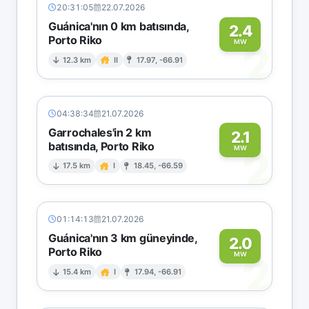
20:31:05
22.07.2026
Guánica'nın 0 km batısında,
2.4
Porto Riko
2
MW
12.3 km
II
17.97, -66.91
04:38:34
21.07.2026
Garrochales'in 2 km
2.1
batısında, Porto Riko
2
MW
17.5 km
I
18.45, -66.59
01:14:13
21.07.2026
Guánica'nın 3 km güneyinde,
2.0
Porto Riko
2
MW
15.4 km
I
17.94, -66.91