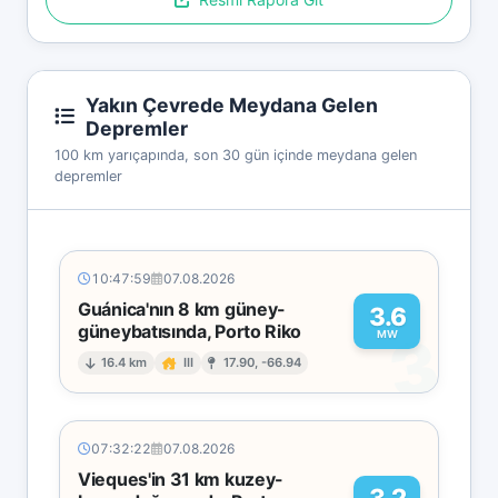
Yakın Çevrede Meydana Gelen
Depremler
100 km yarıçapında, son 30 gün içinde meydana gelen
depremler
10:47:59
07.08.2026
Guánica'nın 8 km güney-
3.6
güneybatısında, Porto Riko
3
MW
16.4 km
III
17.90, -66.94
07:32:22
07.08.2026
Vieques'in 31 km kuzey-
3.2