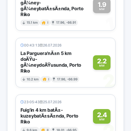
gÃ¼ney-
1.9
gÃ¼neybatÄ±sÄ±nda, Porto
MW
Riko
1
15.1 km
I
17.96, -66.91
00:43:13
26.07.2026
La Parguera'nÄ±n 5 km
doÄŸu-
2.2
gÃ¼neydoÄŸusunda, Porto
MW
Riko
2
10.2 km
I
17.96, -66.99
23:05:43
25.07.2026
Fuig'in 4 km batÄ±-
2.4
kuzeybatÄ±sÄ±nda, Porto
MW
Riko
9.6 km
II
18.01, -66.95