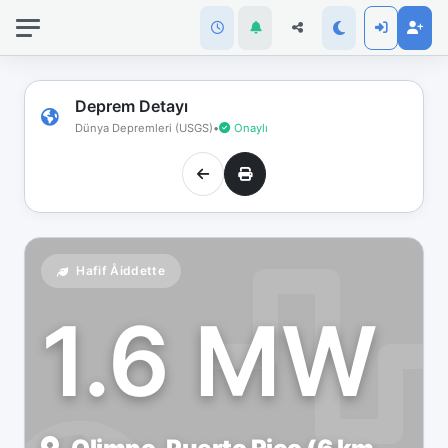
İnternet
bağlantınız
koptu!
Çevrimdışı
Deprem Detayı
moddasınız.
Dünya Depremleri (USGS)
•
Onaylı
Hafif Åiddette
1.6 MW