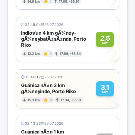
2
14.9 km
I
17.95, -66.91
04:45:04
26.07.2026
Indios'un 4 km gÃ¼ney-
2.5
gÃ¼neybatÄ±sÄ±nda, Porto
MW
Riko
2
12.2 km
II
17.96, -66.84
03:46:12
26.07.2026
Guánica'nÄ±n 3 km
3.1
gÃ¼neyinde, Porto Riko
3
MW
15.3 km
III
17.94, -66.91
02:13:23
26.07.2026
Guánica'nÄ±n 1 km