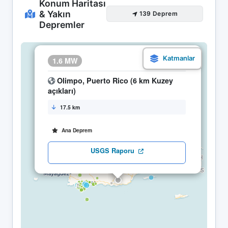
Konum Haritası
& Yakın
139 Deprem
Depremler
×
1.6 MW
04.05 12:26
Olimpo, Puerto Rico (6 km Kuzey
açıkları)
17.5 km
Ana Deprem
USGS Raporu