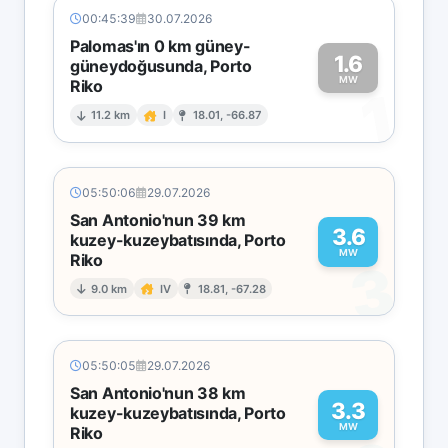
00:45:39
30.07.2026
Palomas'ın 0 km güney-
1.6
güneydoğusunda, Porto
MW
Riko
1
11.2 km
I
18.01, -66.87
05:50:06
29.07.2026
San Antonio'nun 39 km
3.6
kuzey-kuzeybatısında, Porto
MW
Riko
3
9.0 km
IV
18.81, -67.28
05:50:05
29.07.2026
San Antonio'nun 38 km
3.3
kuzey-kuzeybatısında, Porto
MW
Riko