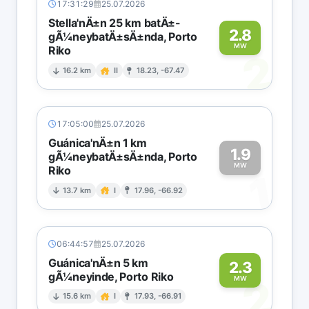
17:31:29
25.07.2026
Stella'nÄ±n 25 km batÄ±-
2.8
gÃ¼neybatÄ±sÄ±nda, Porto
MW
Riko
2
16.2 km
II
18.23, -67.47
17:05:00
25.07.2026
Guánica'nÄ±n 1 km
1.9
gÃ¼neybatÄ±sÄ±nda, Porto
MW
Riko
1
13.7 km
I
17.96, -66.92
06:44:57
25.07.2026
Guánica'nÄ±n 5 km
2.3
gÃ¼neyinde, Porto Riko
2
MW
15.6 km
I
17.93, -66.91