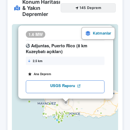
Konum Haritası
& Yakın
145 Deprem
Depremler
×
1.6 MW
04.05 20:06
Adjuntas, Puerto Rico (8 km
Kuzeybatı açıkları)
2.5 km
Ana Deprem
USGS Raporu