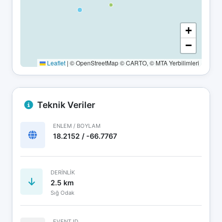
+
−
Leaflet
|
© OpenStreetMap © CARTO, © MTA Yerbilimleri
Teknik Veriler
ENLEM / BOYLAM
18.2152 / -66.7767
DERINLIK
2.5 km
Sığ Odak
EVENT ID