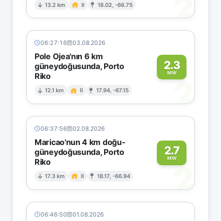
2
13.2 km
II
18.02, -66.75
06:27:16
03.08.2026
Pole Ojea'nın 6 km
2.3
güneydoğusunda, Porto
MW
Riko
2
12.1 km
II
17.94, -67.15
06:37:56
02.08.2026
Maricao'nun 4 km doğu-
2.7
güneydoğusunda, Porto
MW
Riko
2
17.3 km
II
18.17, -66.94
06:46:50
01.08.2026