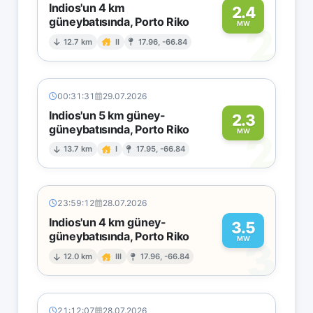
Indios'un 4 km
2.4
güneybatısında, Porto Riko
2
MW
12.7 km
II
17.96, -66.84
00:31:31
29.07.2026
Indios'un 5 km güney-
2.3
güneybatısında, Porto Riko
2
MW
13.7 km
I
17.95, -66.84
23:59:12
28.07.2026
Indios'un 4 km güney-
3.5
güneybatısında, Porto Riko
3
MW
12.0 km
III
17.96, -66.84
21:12:07
28.07.2026