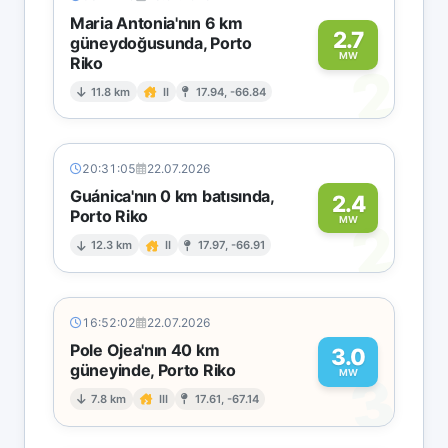
Maria Antonia'nın 6 km
2.7
güneydoğusunda, Porto
MW
Riko
2
11.8 km
II
17.94, -66.84
20:31:05
22.07.2026
Guánica'nın 0 km batısında,
2.4
Porto Riko
2
MW
12.3 km
II
17.97, -66.91
16:52:02
22.07.2026
Pole Ojea'nın 40 km
3.0
güneyinde, Porto Riko
3
MW
7.8 km
III
17.61, -67.14