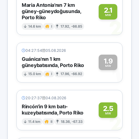
Maria Antonia'nın 7 km
2.1
güney-güneydoğusunda,
MW
Porto Riko
2
14.6 km
I
17.92, -66.85
04:27:54
05.08.2026
Guánica'nın 1 km
1.9
güneybatısında, Porto Riko
1
MW
15.0 km
I
17.96, -66.92
20:27:37
04.08.2026
Rincón'in 9 km batı-
2.5
kuzeybatısında, Porto Riko
2
MW
11.4 km
II
18.36, -67.33