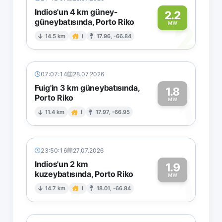
Indios'un 4 km güney-
2.2
güneybatısında, Porto Riko
2
MW
14.5 km
I
17.96, -66.84
07:07:14
28.07.2026
Fuig'in 3 km güneybatısında,
1.8
Porto Riko
1
MW
11.4 km
I
17.97, -66.95
23:50:16
27.07.2026
Indios'un 2 km
1.9
kuzeybatısında, Porto Riko
1
MW
14.7 km
I
18.01, -66.84