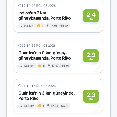
17:11:49
04.08.2026
Indios'un 2 km
2.4
güneybatısında, Porto Riko
2
MW
9.2 km
II
17.98, -66.84
06:17:55
04.08.2026
Guánica'nın 0 km güney-
2.9
güneybatısında, Porto Riko
2
MW
12.5 km
II
17.97, -66.91
04:18:15
04.08.2026
Guánica'nın 3 km güneyinde,
2.3
Porto Riko
2
MW
14.5 km
I
17.94, -66.91