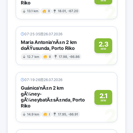
MW
Riko
2
13.1 km
II
18.01, -67.20
07:25:35
26.07.2026
Maria Antonia'nÄ±n 2 km
2.3
doÄŸusunda, Porto Riko
2
MW
12.7 km
II
17.98, -66.86
07:19:26
26.07.2026
Guánica'nÄ±n 2 km
gÃ¼ney-
2.1
gÃ¼neybatÄ±sÄ±nda, Porto
MW
Riko
2
14.9 km
I
17.95, -66.91