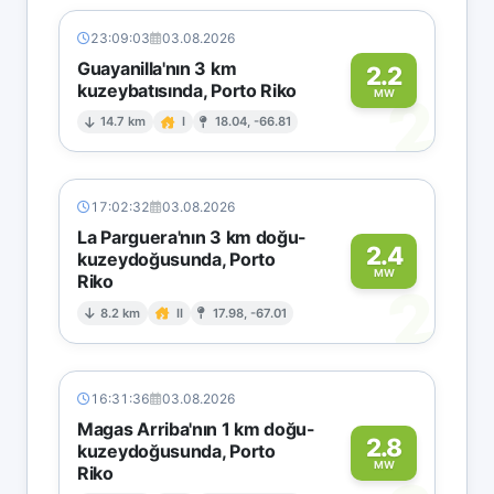
23:09:03
03.08.2026
Guayanilla'nın 3 km
2.2
kuzeybatısında, Porto Riko
2
MW
14.7 km
I
18.04, -66.81
17:02:32
03.08.2026
La Parguera'nın 3 km doğu-
2.4
kuzeydoğusunda, Porto
MW
Riko
2
8.2 km
II
17.98, -67.01
16:31:36
03.08.2026
Magas Arriba'nın 1 km doğu-
2.8
kuzeydoğusunda, Porto
MW
Riko