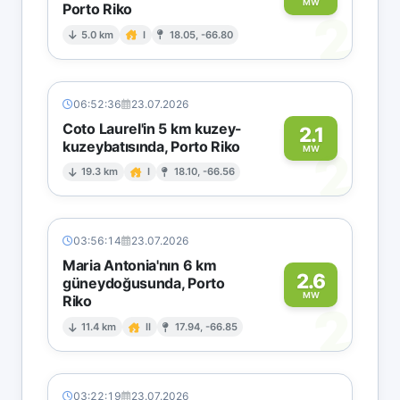
MW
Porto Riko
2
5.0 km
I
18.05, -66.80
06:52:36
23.07.2026
Coto Laurel'in 5 km kuzey-
2.1
kuzeybatısında, Porto Riko
2
MW
19.3 km
I
18.10, -66.56
03:56:14
23.07.2026
Maria Antonia'nın 6 km
2.6
güneydoğusunda, Porto
MW
Riko
2
11.4 km
II
17.94, -66.85
03:22:19
23.07.2026