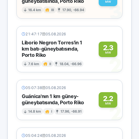
güneybatısında, Porto Riko
3
MW
16.4 km
III
17.90, -66.94
21:47:17
05.08.2026
Liborio Negron Torres'in 1
2.3
km batı-güneybatısında,
MW
Porto Riko
2
7.6 km
II
18.04, -66.96
05:07:38
05.08.2026
Guánica'nın 1 km güney-
2.2
güneybatısında, Porto Riko
2
MW
14.8 km
I
17.96, -66.91
05:04:24
05.08.2026