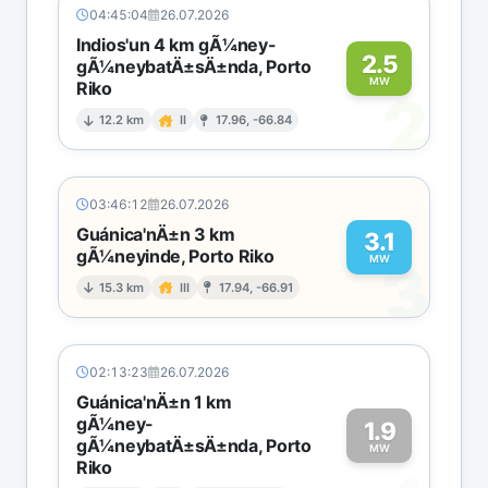
04:45:04
26.07.2026
Indios'un 4 km gÃ¼ney-
2.5
gÃ¼neybatÄ±sÄ±nda, Porto
MW
Riko
2
12.2 km
II
17.96, -66.84
03:46:12
26.07.2026
Guánica'nÄ±n 3 km
3.1
gÃ¼neyinde, Porto Riko
3
MW
15.3 km
III
17.94, -66.91
02:13:23
26.07.2026
Guánica'nÄ±n 1 km
gÃ¼ney-
1.9
gÃ¼neybatÄ±sÄ±nda, Porto
MW
Riko