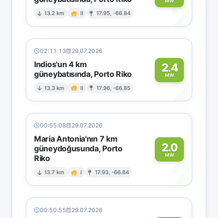
2
MW
13.2 km
II
17.95, -66.84
02:11:13
29.07.2026
Indios'un 4 km
2.4
güneybatısında, Porto Riko
2
MW
13.3 km
II
17.96, -66.85
00:55:08
29.07.2026
Maria Antonia'nın 7 km
2.0
güneydoğusunda, Porto
MW
Riko
2
13.7 km
I
17.93, -66.84
00:50:55
29.07.2026