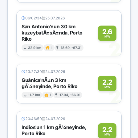
06:02:34
25.07.2026
San Antonio'nun 30 km
2.6
kuzeybatÄ±sÄ±nda, Porto
MW
Riko
2
32.9 km
I
18.69, -67.31
23:27:30
24.07.2026
Guánica'nÄ±n 3 km
2.2
gÃ¼neyinde, Porto Riko
2
MW
11.7 km
I
17.94, -66.91
20:46:50
24.07.2026
Indios'un 1 km gÃ¼neyinde,
2.2
Porto Riko
MW