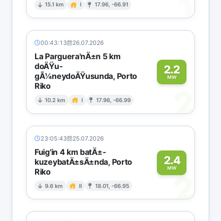
1
15.1 km
I
17.96, -66.91
00:43:13
26.07.2026
La Parguera'nÄ±n 5 km
doÄŸu-
2.2
gÃ¼neydoÄŸusunda, Porto
MW
Riko
2
10.2 km
I
17.96, -66.99
23:05:43
25.07.2026
Fuig'in 4 km batÄ±-
2.4
kuzeybatÄ±sÄ±nda, Porto
MW
Riko
2
9.6 km
II
18.01, -66.95