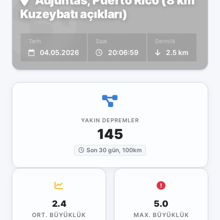
Adjuntas, Puerto Rico (8 km
Kuzeybatı açıkları)
Tarih
Saat
Derinlik
04.05.2026
20:06:59
2.5 km
YAKIN DEPREMLER
145
Son 30 gün, 100km
2.4
5.0
ORT. BÜYÜKLÜK
MAX. BÜYÜKLÜK