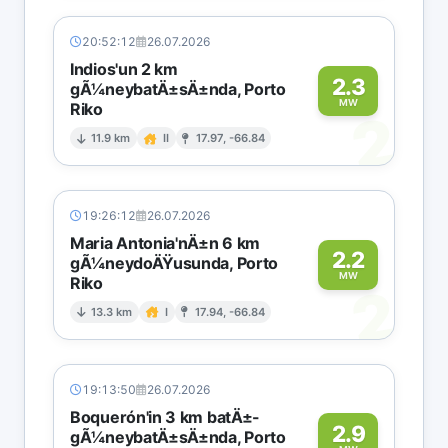
20:52:12
26.07.2026
Indios'un 2 km
2.3
gÃ¼neybatÄ±sÄ±nda, Porto
MW
Riko
2
11.9 km
II
17.97, -66.84
19:26:12
26.07.2026
Maria Antonia'nÄ±n 6 km
2.2
gÃ¼neydoÄŸusunda, Porto
MW
Riko
2
13.3 km
I
17.94, -66.84
19:13:50
26.07.2026
Boquerón'in 3 km batÄ±-
2.9
gÃ¼neybatÄ±sÄ±nda, Porto