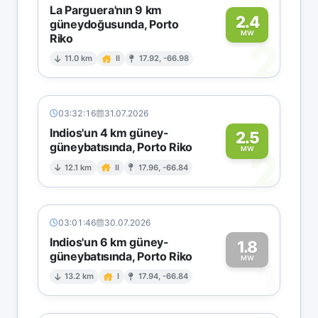
La Parguera'nın 9 km
2.4
güneydoğusunda, Porto
MW
Riko
2
11.0 km
II
17.92, -66.98
03:32:16
31.07.2026
Indios'un 4 km güney-
2.5
güneybatısında, Porto Riko
2
MW
12.1 km
II
17.96, -66.84
03:01:46
30.07.2026
Indios'un 6 km güney-
1.8
güneybatısında, Porto Riko
1
MW
13.2 km
I
17.94, -66.84