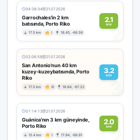
04:38:34
21.07.2026
Garrochales'in 2 km
2.1
batısında, Porto Riko
2
MW
17.5 km
I
18.45, -66.59
02:06:58
21.07.2026
San Antonio'nun 40 km
3.2
kuzey-kuzeybatısında, Porto
MW
Riko
3
17.5 km
III
18.84, -67.22
01:14:13
21.07.2026
Guánica'nın 3 km güneyinde,
2.0
Porto Riko
2
MW
15.4 km
I
17.94, -66.91