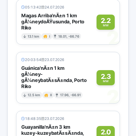
05:13:42
24.07.2026
Magas Arriba'nÄ±n 1 km
2.2
gÃ¼neydoÄŸusunda, Porto
MW
Riko
2
13.1 km
I
18.01, -66.76
20:03:54
23.07.2026
Guánica'nÄ±n 1 km
gÃ¼ney-
2.3
gÃ¼neybatÄ±sÄ±nda, Porto
MW
Riko
2
12.5 km
II
17.96, -66.91
18:48:35
23.07.2026
Guayanilla'nÄ±n 3 km
2.0
kuzey-kuzeybatÄ±sÄ±nda,