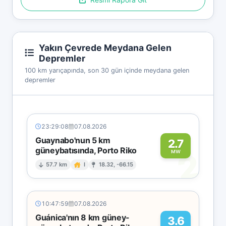
Yakın Çevrede Meydana Gelen
Depremler
100 km yarıçapında, son 30 gün içinde meydana gelen
depremler
23:29:08
07.08.2026
Guaynabo'nun 5 km
2.7
güneybatısında, Porto Riko
2
MW
57.7 km
I
18.32, -66.15
10:47:59
07.08.2026
Guánica'nın 8 km güney-
3.6