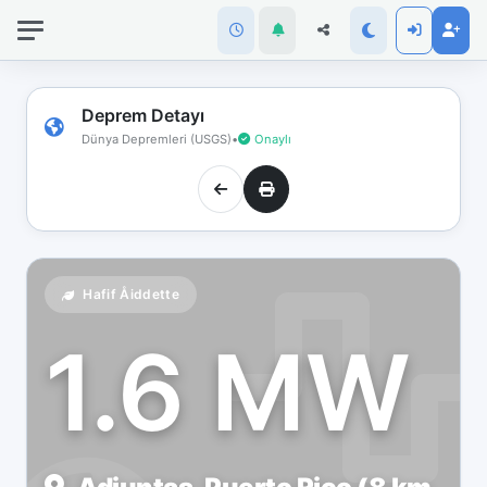
İnternet
bağlantınız
koptu!
Çevrimdışı
Deprem Detayı
moddasınız.
Dünya Depremleri (USGS)
•
Onaylı
Hafif Åiddette
1.6 MW