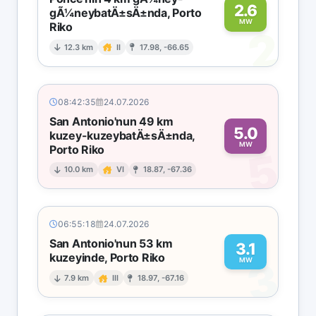
2.6
gÃ¼neybatÄ±sÄ±nda, Porto
MW
Riko
2
12.3 km
II
17.98, -66.65
08:42:35
24.07.2026
San Antonio'nun 49 km
5.0
kuzey-kuzeybatÄ±sÄ±nda,
MW
Porto Riko
5
10.0 km
VI
18.87, -67.36
06:55:18
24.07.2026
San Antonio'nun 53 km
3.1
kuzeyinde, Porto Riko
3
MW
7.9 km
III
18.97, -67.16