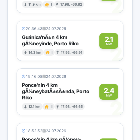
2
11.9 km
I
17.98, -66.82
20:36:43
24.07.2026
Guánica'nÄ±n 4 km
2.1
gÃ¼neyinde, Porto Riko
2
MW
14.3 km
I
17.93, -66.91
19:16:08
24.07.2026
Ponce'nin 4 km
2.4
gÃ¼neybatÄ±sÄ±nda, Porto
MW
Riko
2
12.1 km
II
17.98, -66.65
18:52:52
24.07.2026
Ponce'nin 4 km gÃ¼ney-