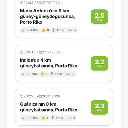
22:44:35
27.07.2026
Maria Antonia'nın 6 km
2.5
güney-güneydoğusunda,
MW
Porto Riko
2
12.4 km
II
17.92, -66.87
03:51:34
27.07.2026
Indios'un 4 km
2.2
güneybatısında, Porto Riko
2
MW
12.1 km
I
17.97, -66.85
23:29:59
26.07.2026
Guánica'nın 0 km
2.3
güneybatısında, Porto Riko
2
MW
13.9 km
I
17.97, -66.91