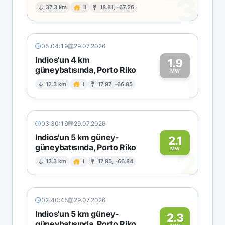
3
37.3 km
II
18.81, -67.26
05:04:19
29.07.2026
Indios'un 4 km
1.9
güneybatısında, Porto Riko
1
MW
12.3 km
I
17.97, -66.85
03:30:19
29.07.2026
Indios'un 5 km güney-
2.1
güneybatısında, Porto Riko
2
MW
13.3 km
I
17.95, -66.84
02:40:45
29.07.2026
Indios'un 5 km güney-
2.3
güneybatısında, Porto Riko