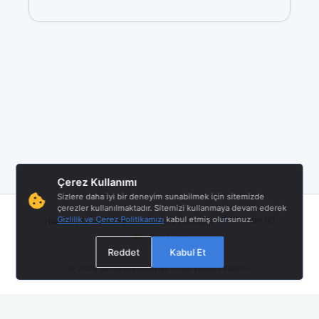
Çerez Kullanımı
Sizlere daha iyi bir deneyim sunabilmek için sitemizde
çerezler kullanılmaktadır. Sitemizi kullanmaya devam ederek
|
|
|
Gizlilik ve Çerez Politikamızı
kabul etmiş olursunuz.
Twitter (X)
Hakkımızda
Hizmet Şartları
Gizlilik Politikası
Bize Ulaşın
Reddet
Kabul Et
© 2026
sondepremler.net
- Tüm Hakları Saklıdır.