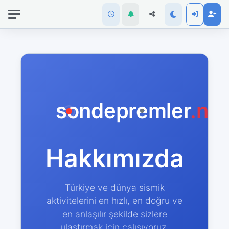
İnternet
bağlantınız
koptu!
Çevrimdışı
moddasınız.
sondepremler
.net
Hakkımızda
Türkiye ve dünya sismik
aktivitelerini en hızlı, en doğru ve
en anlaşılır şekilde sizlere
ulaştırmak için çalışıyoruz.