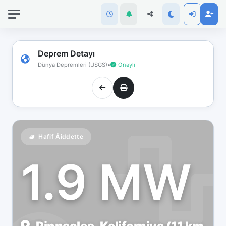
İnternet
bağlantınız
koptu!
Çevrimdışı
Deprem Detayı
moddasınız.
Dünya Depremleri (USGS)
•
Onaylı
Hafif Åiddette
1.9 MW