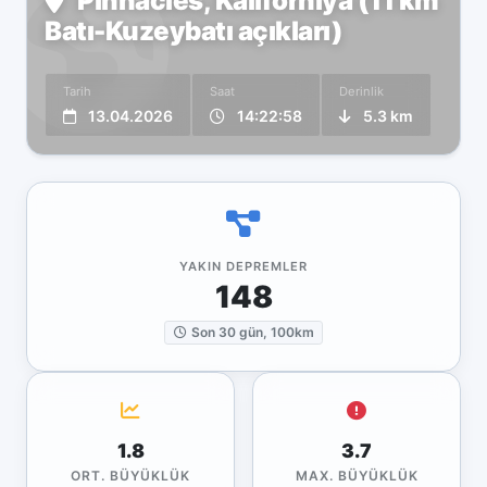
Pinnacles, Kaliforniya (11 km
Batı-Kuzeybatı açıkları)
Tarih
Saat
Derinlik
13.04.2026
14:22:58
5.3 km
YAKIN DEPREMLER
148
Son 30 gün, 100km
1.8
3.7
ORT. BÜYÜKLÜK
MAX. BÜYÜKLÜK