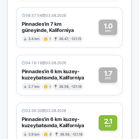
08:37:54
03.08.2026
Pinnacles'in 7 km
1.0
güneyinde, Kaliforniya
1
MW
3.4 km
I
36.47, -121.15
04:16:19
03.08.2026
Pinnacles'in 6 km kuzey-
1.7
kuzeybatısında, Kaliforniya
1
MW
2.7 km
I
36.58, -121.18
03:36:30
03.08.2026
Pinnacles'in 6 km kuzey-
2.1
kuzeybatısında, Kaliforniya
2
MW
3.9 km
II
36.58, -121.18