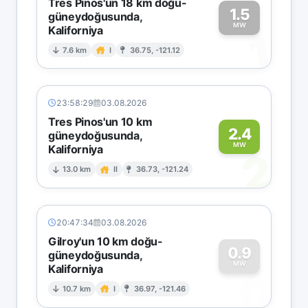
Tres Pinos'un 18 km doğu-
1.5
güneydoğusunda,
MW
Kaliforniya
1
7.6 km
I
36.75, -121.12
23:58:29
03.08.2026
Tres Pinos'un 10 km
2.4
güneydoğusunda,
MW
Kaliforniya
2
13.0 km
II
36.73, -121.24
20:47:34
03.08.2026
Gilroy'un 10 km doğu-
0.9
güneydoğusunda,
MW
Kaliforniya
0
10.7 km
I
36.97, -121.46