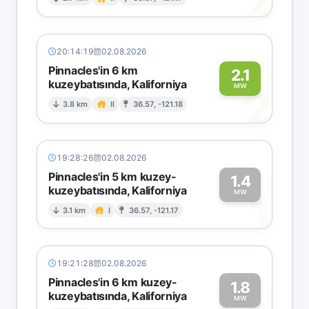
2
20:14:19
02.08.2026
Pinnacles'in 6 km
2.1
kuzeybatısında, Kaliforniya
2
MW
3.8 km
II
36.57, -121.18
19:28:26
02.08.2026
Pinnacles'in 5 km kuzey-
1.4
kuzeybatısında, Kaliforniya
1
MW
3.1 km
I
36.57, -121.17
19:21:28
02.08.2026
Pinnacles'in 6 km kuzey-
1.8
kuzeybatısında, Kaliforniya
MW