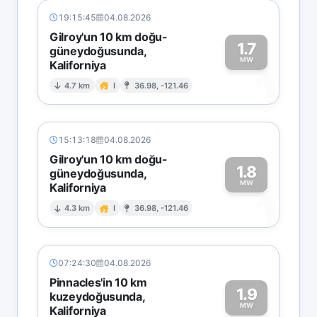
19:15:45
04.08.2026
Gilroy'un 10 km doğu-
1.7
güneydoğusunda,
MW
Kaliforniya
1
4.7 km
I
36.98, -121.46
15:13:18
04.08.2026
Gilroy'un 10 km doğu-
1.8
güneydoğusunda,
MW
Kaliforniya
1
4.3 km
I
36.98, -121.46
07:24:30
04.08.2026
Pinnacles'in 10 km
1.9
kuzeydoğusunda,
MW
Kaliforniya