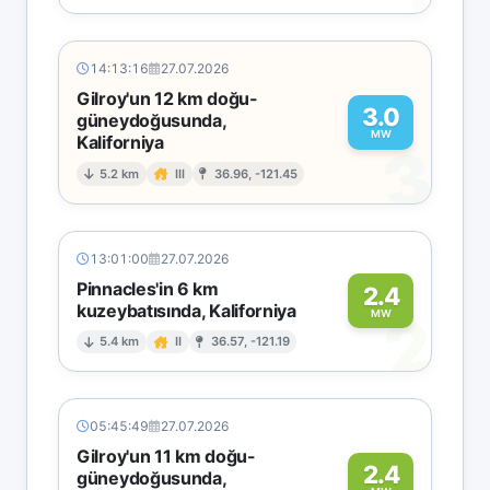
14:13:16
27.07.2026
Gilroy'un 12 km doğu-
3.0
güneydoğusunda,
MW
Kaliforniya
3
5.2 km
III
36.96, -121.45
13:01:00
27.07.2026
Pinnacles'in 6 km
2.4
kuzeybatısında, Kaliforniya
2
MW
5.4 km
II
36.57, -121.19
05:45:49
27.07.2026
Gilroy'un 11 km doğu-
2.4
güneydoğusunda,