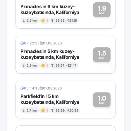
Pinnacles'in 6 km kuzey-
1.9
kuzeybatısında, Kaliforniya
1
MW
2.3 km
I
36.58, -121.18
07:22:31
07.08.2026
Pinnacles'in 5 km kuzey-
1.5
kuzeybatısında, Kaliforniya
1
MW
2.6 km
I
36.57, -121.17
06:14:18
07.08.2026
Parkfield'in 15 km
1.0
kuzeybatısında, Kaliforniya
1
MW
2.7 km
I
35.99, -120.55