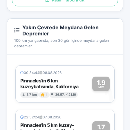
Yakın Çevrede Meydana Gelen
Depremler
100 km yarıçapında, son 30 gün içinde meydana gelen
depremler
00:34:44
08.08.2026
Pinnacles'in 6 km
1.9
kuzeybatısında, Kaliforniya
1
MW
3.7 km
I
36.57, -121.19
22:52:24
07.08.2026
Pinnacles'in 5 km kuzey-
1.7