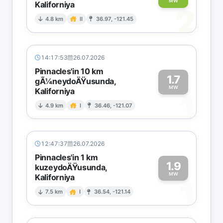
MW
Kaliforniya
2
4.8 km
II
36.97, -121.45
14:17:53
26.07.2026
Pinnacles'in 10 km
1.7
gÃ¼neydoÄŸusunda,
MW
Kaliforniya
1
4.9 km
I
36.46, -121.07
12:47:37
26.07.2026
Pinnacles'in 1 km
1.9
kuzeydoÄŸusunda,
MW
Kaliforniya
1
7.5 km
I
36.54, -121.14