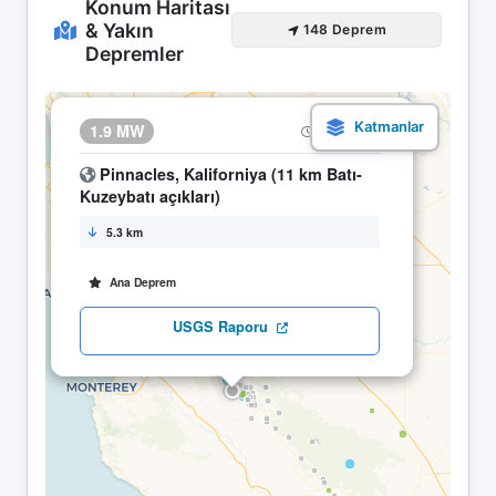
Konum Haritası
& Yakın
148 Deprem
Depremler
×
1.9 MW
13.04 14:22
Pinnacles, Kaliforniya (11 km Batı-
Kuzeybatı açıkları)
5.3 km
Ana Deprem
USGS Raporu