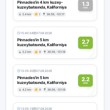
Pinnacles'in 4 km kuzey-
1.3
kuzeybatısında, Kaliforniya
1
MW
2.4 km
I
36.56, -121.17
15:40:34
07.08.2026
Pinnacles'in 5 km
2.7
kuzeybatısında, Kaliforniya
2
MW
2.2 km
II
36.56, -121.18
15:35:30
07.08.2026
Pinnacles'in 5 km
2.2
kuzeybatısında, Kaliforniya
2
MW
4.2 km
II
36.56, -121.18
13:05:19
07.08.2026