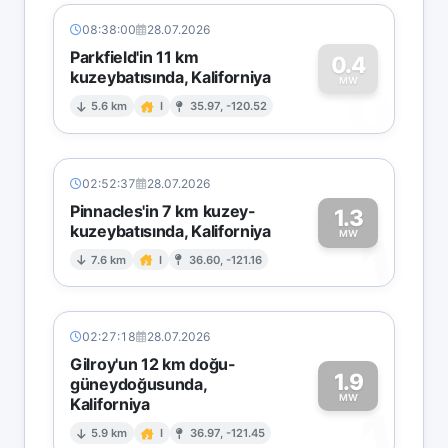
08:38:00
28.07.2026
Parkfield'in 11 km
0.4
kuzeybatısında, Kaliforniya
0
MW
5.6 km
I
35.97, -120.52
02:52:37
28.07.2026
Pinnacles'in 7 km kuzey-
1.3
kuzeybatısında, Kaliforniya
1
MW
7.6 km
I
36.60, -121.16
02:27:18
28.07.2026
Gilroy'un 12 km doğu-
1.9
güneydoğusunda,
MW
Kaliforniya
1
5.9 km
I
36.97, -121.45