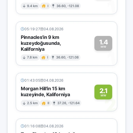
1
9.4 km
I
36.60, -121.08
05:19:27
04.08.2026
Pinnacles'in 9 km
1.4
kuzeydoğusunda,
MW
Kaliforniya
1
7.8 km
I
36.60, -121.08
01:43:05
04.08.2026
Morgan Hill'in 15 km
2.1
kuzeyinde, Kaliforniya
2
MW
2.5 km
II
37.26, -121.64
01:16:08
04.08.2026