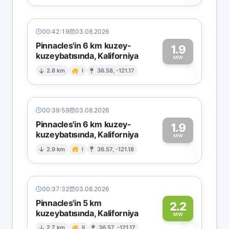
00:42:19
03.08.2026
Pinnacles'in 6 km kuzey-
1.9
kuzeybatısında, Kaliforniya
1
MW
2.8 km
I
36.58, -121.17
00:39:59
03.08.2026
Pinnacles'in 6 km kuzey-
1.9
kuzeybatısında, Kaliforniya
1
MW
2.9 km
I
36.57, -121.18
00:37:32
03.08.2026
Pinnacles'in 5 km
2.2
kuzeybatısında, Kaliforniya
MW
2.7 km
II
36.57, -121.17