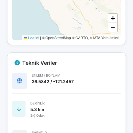
+
−
Leaflet
|
© OpenStreetMap © CARTO, © MTA Yerbilimleri
Teknik Veriler
ENLEM / BOYLAM
36.5842 / -121.2457
DERINLIK
5.3 km
Sığ Odak
EVENT ID