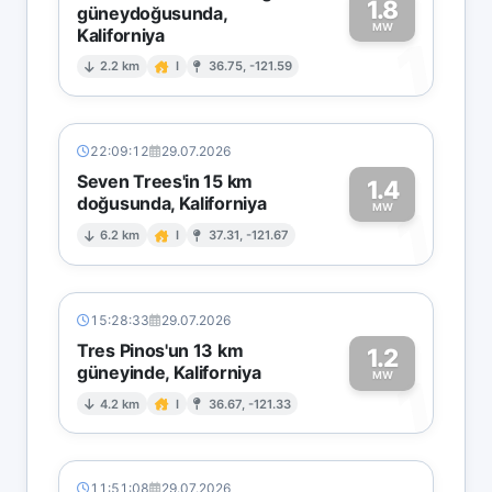
1.8
güneydoğusunda,
MW
Kaliforniya
1
2.2 km
I
36.75, -121.59
22:09:12
29.07.2026
Seven Trees'in 15 km
1.4
doğusunda, Kaliforniya
1
MW
6.2 km
I
37.31, -121.67
15:28:33
29.07.2026
Tres Pinos'un 13 km
1.2
güneyinde, Kaliforniya
1
MW
4.2 km
I
36.67, -121.33
11:51:08
29.07.2026