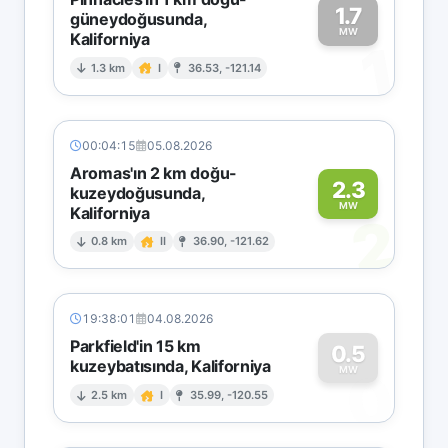
1.7
güneydoğusunda,
MW
Kaliforniya
1
1.3 km
I
36.53, -121.14
00:04:15
05.08.2026
Aromas'ın 2 km doğu-
2.3
kuzeydoğusunda,
MW
Kaliforniya
2
0.8 km
II
36.90, -121.62
19:38:01
04.08.2026
Parkfield'in 15 km
0.5
kuzeybatısında, Kaliforniya
0
MW
2.5 km
I
35.99, -120.55