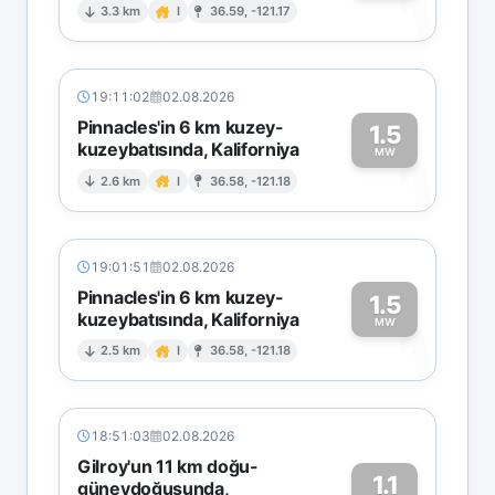
1
3.3 km
I
36.59, -121.17
19:11:02
02.08.2026
Pinnacles'in 6 km kuzey-
1.5
kuzeybatısında, Kaliforniya
1
MW
2.6 km
I
36.58, -121.18
19:01:51
02.08.2026
Pinnacles'in 6 km kuzey-
1.5
kuzeybatısında, Kaliforniya
1
MW
2.5 km
I
36.58, -121.18
18:51:03
02.08.2026
Gilroy'un 11 km doğu-
1.1
güneydoğusunda,