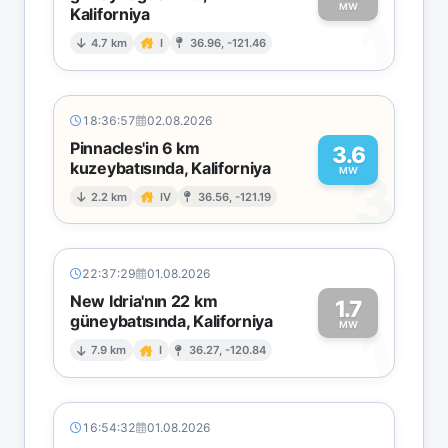
MW
Kaliforniya
1
4.7 km
I
36.96, -121.46
18:36:57
02.08.2026
Pinnacles'in 6 km
3.6
kuzeybatısında, Kaliforniya
3
MW
2.2 km
IV
36.56, -121.19
22:37:29
01.08.2026
New Idria'nın 22 km
1.7
güneybatısında, Kaliforniya
1
MW
7.9 km
I
36.27, -120.84
16:54:32
01.08.2026