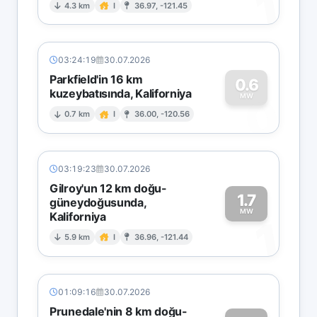
1
4.3 km
I
36.97, -121.45
03:24:19
30.07.2026
Parkfield'in 16 km
0.6
kuzeybatısında, Kaliforniya
0
MW
0.7 km
I
36.00, -120.56
03:19:23
30.07.2026
Gilroy'un 12 km doğu-
1.7
güneydoğusunda,
MW
Kaliforniya
1
5.9 km
I
36.96, -121.44
01:09:16
30.07.2026
Prunedale'nin 8 km doğu-