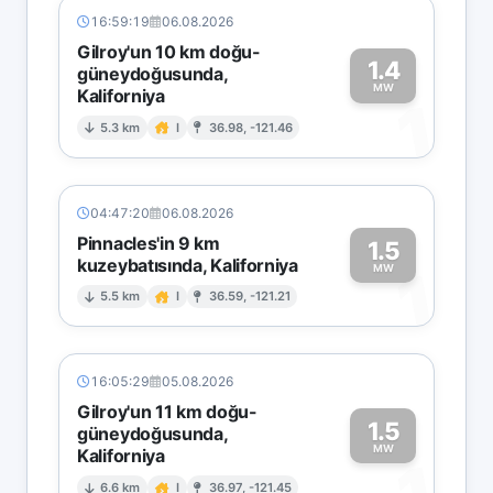
16:59:19
06.08.2026
Gilroy'un 10 km doğu-
1.4
güneydoğusunda,
MW
Kaliforniya
1
5.3 km
I
36.98, -121.46
04:47:20
06.08.2026
Pinnacles'in 9 km
1.5
kuzeybatısında, Kaliforniya
1
MW
5.5 km
I
36.59, -121.21
16:05:29
05.08.2026
Gilroy'un 11 km doğu-
1.5
güneydoğusunda,
MW
Kaliforniya
6.6 km
I
36.97, -121.45