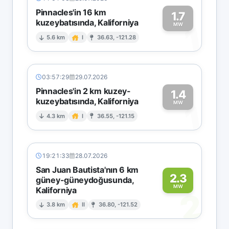
Pinnacles'in 16 km
1.7
kuzeybatısında, Kaliforniya
1
MW
5.6 km
I
36.63, -121.28
03:57:29
29.07.2026
Pinnacles'in 2 km kuzey-
1.4
kuzeybatısında, Kaliforniya
1
MW
4.3 km
I
36.55, -121.15
19:21:33
28.07.2026
San Juan Bautista'nın 6 km
2.3
güney-güneydoğusunda,
MW
Kaliforniya
2
3.8 km
II
36.80, -121.52