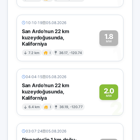
1
10:10:19
05.08.2026
San Ardo'nun 22 km
1.8
kuzeydoğusunda,
MW
Kaliforniya
1
7.2 km
I
36.17, -120.74
04:04:15
05.08.2026
San Ardo'nun 22 km
2.0
kuzeydoğusunda,
MW
Kaliforniya
2
6.4 km
I
36.19, -120.77
03:07:24
05.08.2026
Pinnacles'in 1 km doğu-