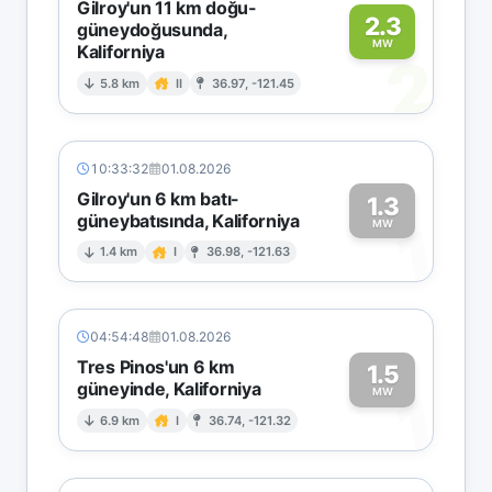
Gilroy'un 11 km doğu-
2.3
güneydoğusunda,
MW
Kaliforniya
2
5.8 km
II
36.97, -121.45
10:33:32
01.08.2026
Gilroy'un 6 km batı-
1.3
güneybatısında, Kaliforniya
1
MW
1.4 km
I
36.98, -121.63
04:54:48
01.08.2026
Tres Pinos'un 6 km
1.5
güneyinde, Kaliforniya
1
MW
6.9 km
I
36.74, -121.32