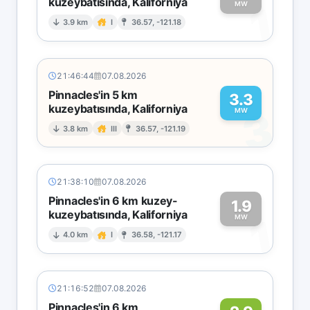
kuzeybatısında, Kaliforniya
1
MW
3.9 km
I
36.57, -121.18
21:46:44
07.08.2026
Pinnacles'in 5 km
3.3
kuzeybatısında, Kaliforniya
3
MW
3.8 km
III
36.57, -121.19
21:38:10
07.08.2026
Pinnacles'in 6 km kuzey-
1.9
kuzeybatısında, Kaliforniya
1
MW
4.0 km
I
36.58, -121.17
21:16:52
07.08.2026
Pinnacles'in 6 km