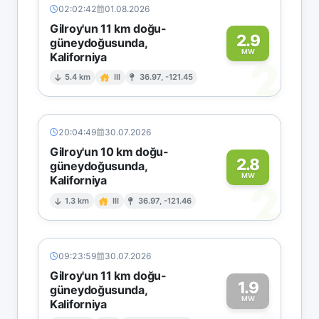
02:02:42
01.08.2026
Gilroy'un 11 km doğu-
2.9
güneydoğusunda,
MW
Kaliforniya
2
5.4 km
III
36.97, -121.45
20:04:49
30.07.2026
Gilroy'un 10 km doğu-
2.8
güneydoğusunda,
MW
Kaliforniya
2
1.3 km
III
36.97, -121.46
09:23:59
30.07.2026
Gilroy'un 11 km doğu-
1.9
güneydoğusunda,
MW
Kaliforniya