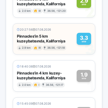
2.9
kuzeybatısında, Kaliforniya
2
MW
2.0 km
III
36.56, -121.20
20:27:56
07.08.2026
Pinnacles'in 5 km
3.3
kuzeybatısında, Kaliforniya
3
MW
2.9 km
III
36.56, -121.18
18:40:38
07.08.2026
Pinnacles'in 4 km kuzey-
1.9
kuzeybatısında, Kaliforniya
1
MW
2.0 km
I
36.56, -121.17
15:45:09
07.08.2026