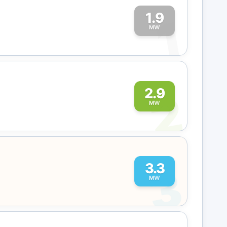
1.9
1
MW
2
2.9
MW
3
3.3
MW