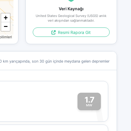
Veri Kaynağı
United States Geological Survey (USGS) anlık
+
veri akışından sağlanmaktadır.
−
Resmi Rapora Git
limleri
0 km yarıçapında, son 30 gün içinde meydana gelen depremler
1.7
1
MW