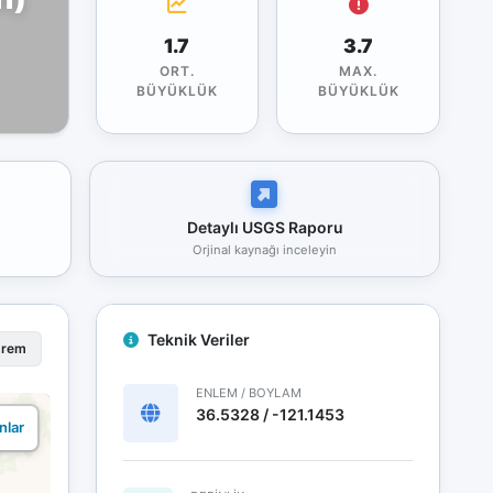
1.7
3.7
ORT.
MAX.
BÜYÜKLÜK
BÜYÜKLÜK
Detaylı USGS Raporu
Orjinal kaynağı inceleyin
Teknik Veriler
prem
ENLEM / BOYLAM
36.5328 / -121.1453