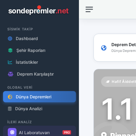
sondepremler
.net
SİSMİK TAKİP
Dashboard
Deprem Det
Şehir Raporları
Dünya Depreml
İstatistikler
Deprem Karşılaştır
Hafif Åiddet
GLOBAL VERİ
1.
Dünya Depremleri
Dünya Analizi
İLERİ ANALİZ
AI Laboratuvarı
PRO
Pinnacl