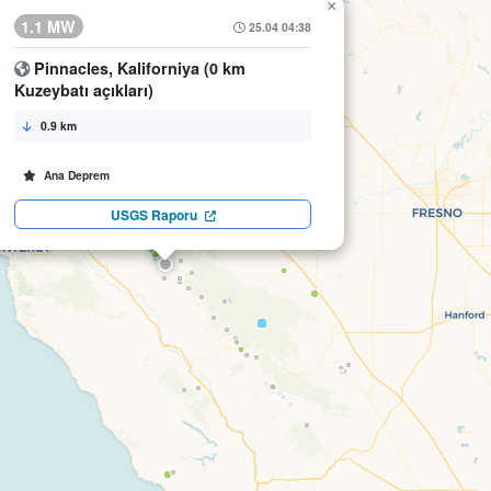
×
1.1 MW
25.04 04:38
Pinnacles, Kaliforniya (0 km
Kuzeybatı açıkları)
0.9 km
Ana Deprem
USGS Raporu