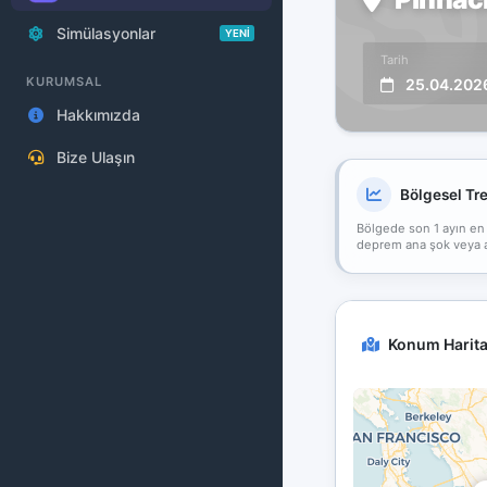
Simülasyonlar
YENİ
Tarih
KURUMSAL
25.04.202
Hakkımızda
Bize Ulaşın
Bölgesel Tr
Bölgede son 1 ayın en
deprem ana şok veya art
Konum Harita