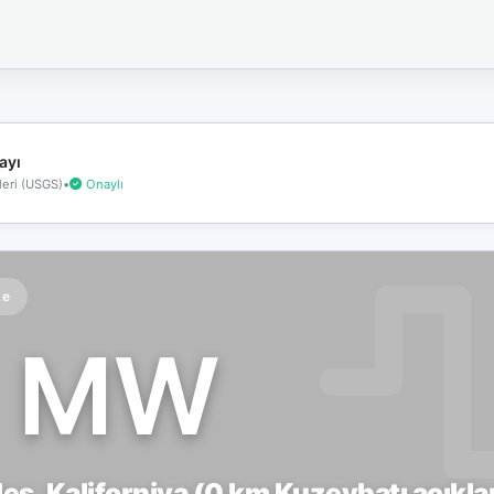
İnternet
bağlantınız
koptu!
Çevrimdışı
moddasınız.
ayı
eri (USGS)
•
Onaylı
te
1 MW
es, Kaliforniya (0 km Kuzeybatı açıklar