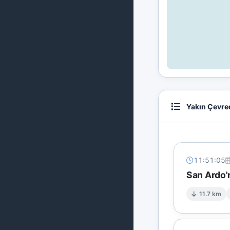
Yakın Çevre
11:51:05
San Ardo'n
11.7 km