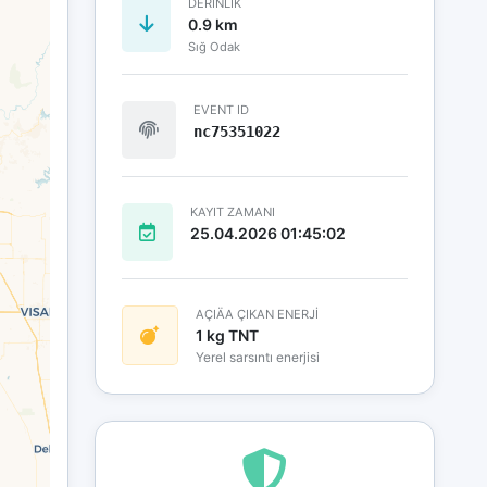
DERINLIK
0.9 km
Sığ Odak
EVENT ID
nc75351022
KAYIT ZAMANI
25.04.2026 01:45:02
AÇIÄA ÇIKAN ENERJİ
1 kg TNT
Yerel sarsıntı enerjisi