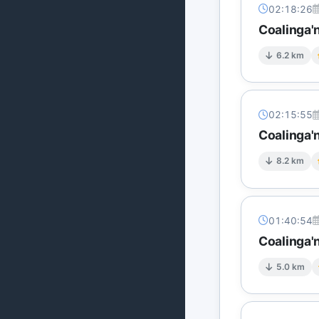
02:18:26
Coalinga'
6.2 km
02:15:55
Coalinga'
8.2 km
01:40:54
Coalinga'
5.0 km