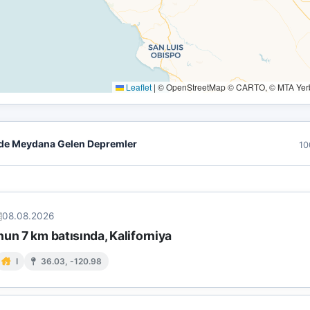
Leaflet
|
© OpenStreetMap © CARTO, © MTA Yerbi
de Meydana Gelen Depremler
10
08.08.2026
un 7 km batısında, Kaliforniya
I
36.03, -120.98