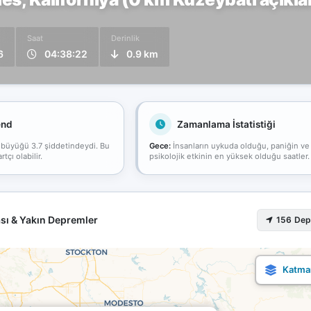
Saat
Derinlik
6
04:38:22
0.9 km
end
Zamanlama İstatistiği
 büyüğü 3.7 şiddetindeydi. Bu
Gece:
İnsanların uykuda olduğu, paniğin ve
çı olabilir.
psikolojik etkinin en yüksek olduğu saatler.
sı & Yakın Depremler
156 De