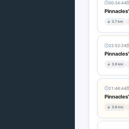
00:34:44
Pinnacles'
3.7 km
22:52:24
Pinnacles'
3.9 km
21:46:44
Pinnacles'
3.8 km