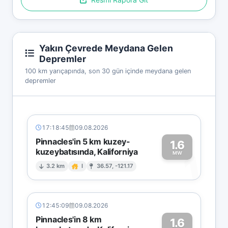
Yakın Çevrede Meydana Gelen
Depremler
100 km yarıçapında, son 30 gün içinde meydana gelen
depremler
17:18:45
09.08.2026
Pinnacles'in 5 km kuzey-
1.6
kuzeybatısında, Kaliforniya
1
MW
3.2 km
I
36.57, -121.17
12:45:09
09.08.2026
Pinnacles'in 8 km
1.6