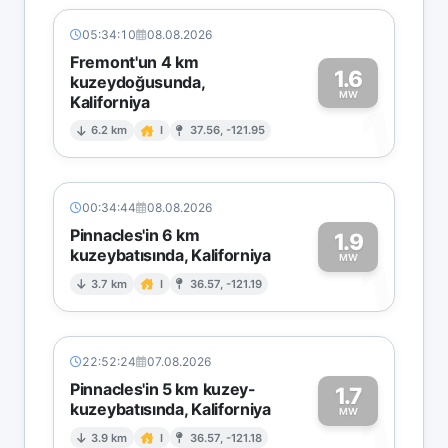
05:34:10
08.08.2026
Fremont'un 4 km
1.6
kuzeydoğusunda,
MW
Kaliforniya
1
6.2 km
I
37.56, -121.95
00:34:44
08.08.2026
Pinnacles'in 6 km
1.9
kuzeybatısında, Kaliforniya
1
MW
3.7 km
I
36.57, -121.19
22:52:24
07.08.2026
Pinnacles'in 5 km kuzey-
1.7
kuzeybatısında, Kaliforniya
1
MW
3.9 km
I
36.57, -121.18