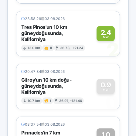
23:58:29
03.08.2026
Tres Pinos'un 10 km
2.4
güneydoğusunda,
MW
Kaliforniya
2
13.0 km
II
36.73, -121.24
20:47:34
03.08.2026
Gilroy'un 10 km doğu-
0.9
güneydoğusunda,
MW
Kaliforniya
0
10.7 km
I
36.97, -121.46
08:37:54
03.08.2026
Pinnacles'in 7 km
1.0