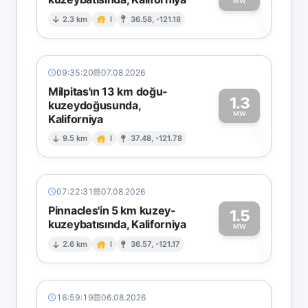
1
MW
2.3 km
I
36.58, -121.18
09:35:20
07.08.2026
Milpitas'ın 13 km doğu-
1.3
kuzeydoğusunda,
MW
Kaliforniya
1
9.5 km
I
37.48, -121.78
07:22:31
07.08.2026
Pinnacles'in 5 km kuzey-
1.5
kuzeybatısında, Kaliforniya
1
MW
2.6 km
I
36.57, -121.17
16:59:19
06.08.2026