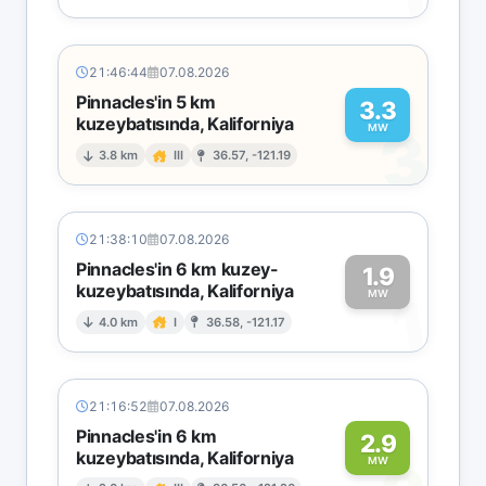
21:46:44
07.08.2026
Pinnacles'in 5 km
3.3
kuzeybatısında, Kaliforniya
3
MW
3.8 km
III
36.57, -121.19
21:38:10
07.08.2026
Pinnacles'in 6 km kuzey-
1.9
kuzeybatısında, Kaliforniya
1
MW
4.0 km
I
36.58, -121.17
21:16:52
07.08.2026
Pinnacles'in 6 km
2.9
kuzeybatısında, Kaliforniya
MW