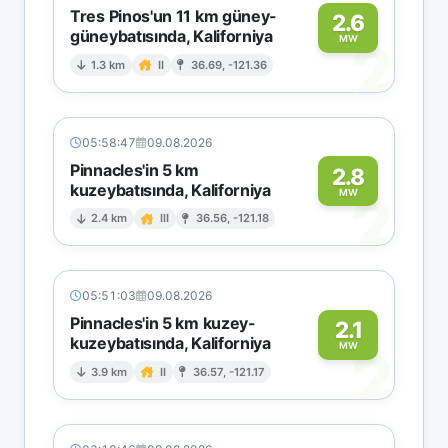
Tres Pinos'un 11 km güney-
2.6
güneybatısında, Kaliforniya
2
MW
1.3 km
II
36.69, -121.36
05:58:47
09.08.2026
Pinnacles'in 5 km
2.8
kuzeybatısında, Kaliforniya
2
MW
2.4 km
III
36.56, -121.18
05:51:03
09.08.2026
Pinnacles'in 5 km kuzey-
2.1
kuzeybatısında, Kaliforniya
2
MW
3.9 km
II
36.57, -121.17