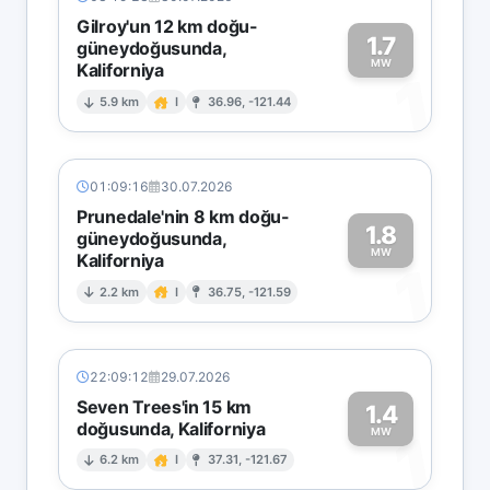
Gilroy'un 12 km doğu-
1.7
güneydoğusunda,
MW
Kaliforniya
1
5.9 km
I
36.96, -121.44
01:09:16
30.07.2026
Prunedale'nin 8 km doğu-
1.8
güneydoğusunda,
MW
Kaliforniya
1
2.2 km
I
36.75, -121.59
22:09:12
29.07.2026
Seven Trees'in 15 km
1.4
doğusunda, Kaliforniya
1
MW
6.2 km
I
37.31, -121.67