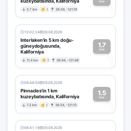
kuzeybatısında, Kaliforniya
1
MW
2.7 km
I
36.59, -121.19
10:02:24
09.08.2026
Interlaken'in 5 km doğu-
1.7
güneydoğusunda,
MW
Kaliforniya
1
11.4 km
I
36.94, -121.68
09:49:50
09.08.2026
Pinnacles'in 1 km
1.5
kuzeybatısında, Kaliforniya
1
MW
7.2 km
I
36.54, -121.15
08:41:19
09.08.2026