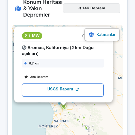
Konum Haritası
& Yakın
146 Deprem
Depremler
×
2.1 MW
13.04 21:08
Aromas, Kaliforniya (2 km Doğu
açıkları)
0.7 km
Ana Deprem
USGS Raporu