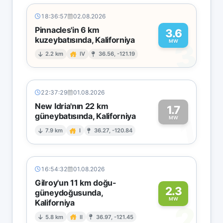
18:36:57
02.08.2026
Pinnacles'in 6 km
3.6
kuzeybatısında, Kaliforniya
3
MW
2.2 km
IV
36.56, -121.19
22:37:29
01.08.2026
New Idria'nın 22 km
1.7
güneybatısında, Kaliforniya
1
MW
7.9 km
I
36.27, -120.84
16:54:32
01.08.2026
Gilroy'un 11 km doğu-
2.3
güneydoğusunda,
MW
Kaliforniya
2
5.8 km
II
36.97, -121.45