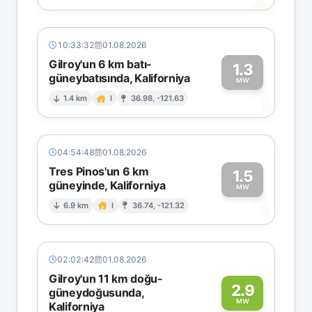
10:33:32
01.08.2026
Gilroy'un 6 km batı-
1.3
güneybatısında, Kaliforniya
1
MW
1.4 km
I
36.98, -121.63
04:54:48
01.08.2026
Tres Pinos'un 6 km
1.5
güneyinde, Kaliforniya
1
MW
6.9 km
I
36.74, -121.32
02:02:42
01.08.2026
Gilroy'un 11 km doğu-
2.9
güneydoğusunda,
MW
Kaliforniya