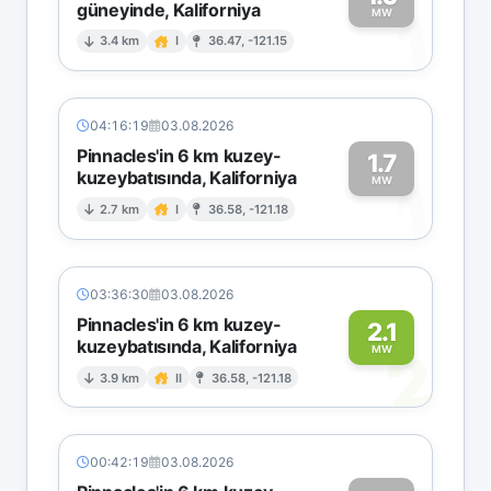
güneyinde, Kaliforniya
1
MW
3.4 km
I
36.47, -121.15
04:16:19
03.08.2026
Pinnacles'in 6 km kuzey-
1.7
kuzeybatısında, Kaliforniya
1
MW
2.7 km
I
36.58, -121.18
03:36:30
03.08.2026
Pinnacles'in 6 km kuzey-
2.1
kuzeybatısında, Kaliforniya
2
MW
3.9 km
II
36.58, -121.18
00:42:19
03.08.2026