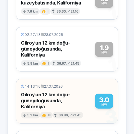
kuzeybatısında, Kaliforniya
1
MW
7.6 km
I
36.60, -121.16
02:27:18
28.07.2026
Gilroy'un 12 km doğu-
1.9
güneydoğusunda,
MW
Kaliforniya
1
5.9 km
I
36.97, -121.45
14:13:16
27.07.2026
Gilroy'un 12 km doğu-
3.0
güneydoğusunda,
MW
Kaliforniya
3
5.2 km
III
36.96, -121.45