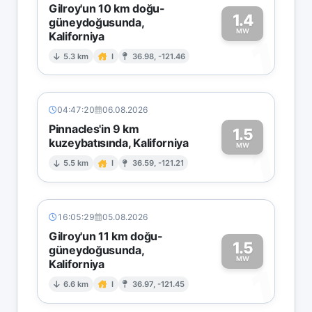
Gilroy'un 10 km doğu-
1.4
güneydoğusunda,
MW
Kaliforniya
1
5.3 km
I
36.98, -121.46
04:47:20
06.08.2026
Pinnacles'in 9 km
1.5
kuzeybatısında, Kaliforniya
1
MW
5.5 km
I
36.59, -121.21
16:05:29
05.08.2026
Gilroy'un 11 km doğu-
1.5
güneydoğusunda,
MW
Kaliforniya
1
6.6 km
I
36.97, -121.45