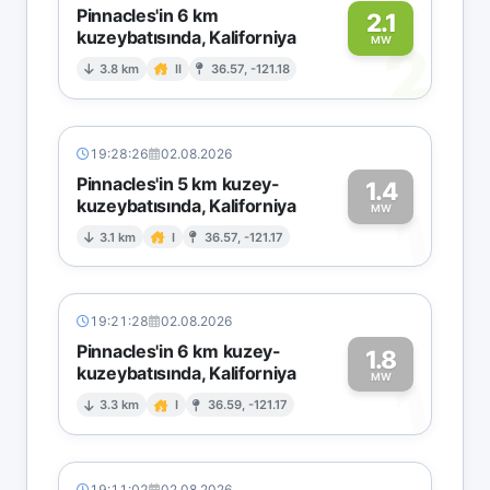
Pinnacles'in 6 km
2.1
kuzeybatısında, Kaliforniya
2
MW
3.8 km
II
36.57, -121.18
19:28:26
02.08.2026
Pinnacles'in 5 km kuzey-
1.4
kuzeybatısında, Kaliforniya
1
MW
3.1 km
I
36.57, -121.17
19:21:28
02.08.2026
Pinnacles'in 6 km kuzey-
1.8
kuzeybatısında, Kaliforniya
1
MW
3.3 km
I
36.59, -121.17
19:11:02
02.08.2026