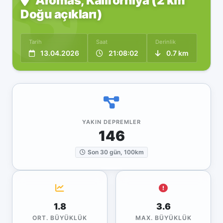
Aromas, Kaliforniya (2 km
Doğu açıkları)
Tarih
Saat
Derinlik
13.04.2026
21:08:02
0.7 km
YAKIN DEPREMLER
146
Son 30 gün, 100km
1.8
3.6
ORT. BÜYÜKLÜK
MAX. BÜYÜKLÜK