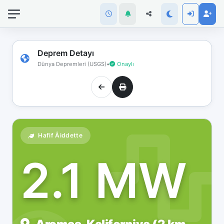
İnternet
bağlantınız
koptu!
Çevrimdışı
Deprem Detayı
moddasınız.
Dünya Depremleri (USGS)
•
Onaylı
Hafif Åiddette
2.1 MW