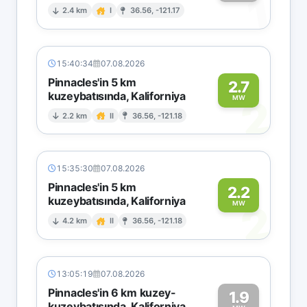
1
2.4 km
I
36.56, -121.17
15:40:34
07.08.2026
Pinnacles'in 5 km
2.7
kuzeybatısında, Kaliforniya
2
MW
2.2 km
II
36.56, -121.18
15:35:30
07.08.2026
Pinnacles'in 5 km
2.2
kuzeybatısında, Kaliforniya
2
MW
4.2 km
II
36.56, -121.18
13:05:19
07.08.2026
Pinnacles'in 6 km kuzey-
1.9
kuzeybatısında, Kaliforniya