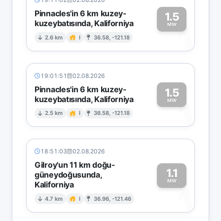
Pinnacles'in 6 km kuzey-
1.5
kuzeybatısında, Kaliforniya
1
MW
2.6 km
I
36.58, -121.18
19:01:51
02.08.2026
Pinnacles'in 6 km kuzey-
1.5
kuzeybatısında, Kaliforniya
1
MW
2.5 km
I
36.58, -121.18
18:51:03
02.08.2026
Gilroy'un 11 km doğu-
1.1
güneydoğusunda,
MW
Kaliforniya
1
4.7 km
I
36.96, -121.46