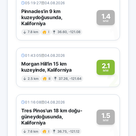
05:19:27
04.08.2026
Pinnacles'in 9 km
1.4
kuzeydoğusunda,
MW
Kaliforniya
1
7.8 km
I
36.60, -121.08
01:43:05
04.08.2026
Morgan Hill'in 15 km
2.1
kuzeyinde, Kaliforniya
2
MW
2.5 km
II
37.26, -121.64
01:16:08
04.08.2026
Tres Pinos'un 18 km doğu-
1.5
güneydoğusunda,
MW
Kaliforniya
1
7.6 km
I
36.75, -121.12