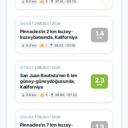
2
8.3 km
II
37.41, -121.75
03:57:29
29.07.2026
Pinnacles'in 2 km kuzey-
1.4
kuzeybatısında, Kaliforniya
1
MW
4.3 km
I
36.55, -121.15
19:21:33
28.07.2026
San Juan Bautista'nın 6 km
2.3
güney-güneydoğusunda,
MW
Kaliforniya
2
3.8 km
II
36.80, -121.52
02:52:37
28.07.2026
Pinnacles'in 7 km kuzey-
1.3