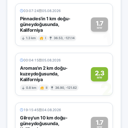
03:07:24
05.08.2026
Pinnacles'in 1 km doğu-
1.7
güneydoğusunda,
MW
Kaliforniya
1
1.3 km
I
36.53, -121.14
00:04:15
05.08.2026
Aromas'ın 2 km doğu-
2.3
kuzeydoğusunda,
MW
Kaliforniya
2
0.8 km
II
36.90, -121.62
19:15:45
04.08.2026
Gilroy'un 10 km doğu-
1.7
güneydoğusunda,
MW