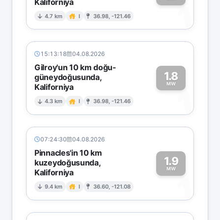
Kaliforniya
1
4.7 km
I
36.98, -121.46
15:13:18
04.08.2026
Gilroy'un 10 km doğu-
1.8
güneydoğusunda,
MW
Kaliforniya
1
4.3 km
I
36.98, -121.46
07:24:30
04.08.2026
Pinnacles'in 10 km
1.9
kuzeydoğusunda,
MW
Kaliforniya
1
9.4 km
I
36.60, -121.08