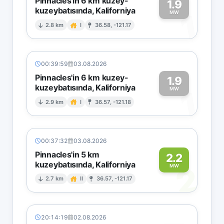
Pinnacles'in 6 km kuzey-
1.9
kuzeybatısında, Kaliforniya
1
MW
2.8 km
I
36.58, -121.17
00:39:59
03.08.2026
Pinnacles'in 6 km kuzey-
1.9
kuzeybatısında, Kaliforniya
1
MW
2.9 km
I
36.57, -121.18
00:37:32
03.08.2026
Pinnacles'in 5 km
2.2
kuzeybatısında, Kaliforniya
2
MW
2.7 km
II
36.57, -121.17
20:14:19
02.08.2026