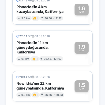
03:18:46
09.08.2026
Pinnacles'in 4 km
1.6
kuzeybatısında, Kaliforniya
1
MW
3.6 km
I
36.56, -121.17
22:11:57
08.08.2026
Pinnacles'in 11 km
1.9
güneydoğusunda,
MW
Kaliforniya
1
0.1 km
I
36.45, -121.07
20:44:59
08.08.2026
New Idria'nın 22 km
1.5
güneybatısında, Kaliforniya
1
MW
9.9 km
I
36.26, -120.83