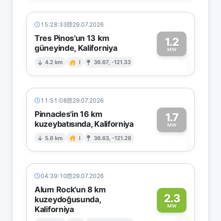
15:28:33
29.07.2026
Tres Pinos'un 13 km
1.2
güneyinde, Kaliforniya
1
MW
4.2 km
I
36.67, -121.33
11:51:08
29.07.2026
Pinnacles'in 16 km
1.7
kuzeybatısında, Kaliforniya
1
MW
5.6 km
I
36.63, -121.28
04:39:10
29.07.2026
Alum Rock'un 8 km
2.3
kuzeydoğusunda,
MW
Kaliforniya