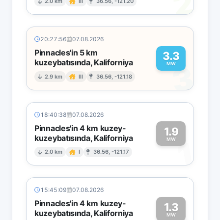
2
2.0 km
III
36.56, -121.20
20:27:56
07.08.2026
Pinnacles'in 5 km
3.3
kuzeybatısında, Kaliforniya
3
MW
2.9 km
III
36.56, -121.18
18:40:38
07.08.2026
Pinnacles'in 4 km kuzey-
1.9
kuzeybatısında, Kaliforniya
1
MW
2.0 km
I
36.56, -121.17
15:45:09
07.08.2026
Pinnacles'in 4 km kuzey-
1.3
kuzeybatısında, Kaliforniya
MW