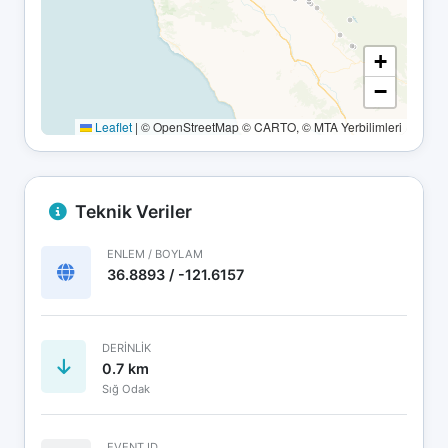
+
−
Leaflet
|
© OpenStreetMap © CARTO, © MTA Yerbilimleri
Teknik Veriler
ENLEM / BOYLAM
36.8893 / -121.6157
DERINLIK
0.7 km
Sığ Odak
EVENT ID