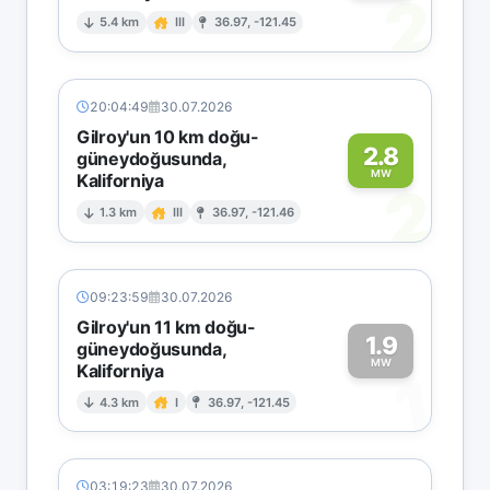
2
5.4 km
III
36.97, -121.45
20:04:49
30.07.2026
Gilroy'un 10 km doğu-
2.8
güneydoğusunda,
MW
Kaliforniya
2
1.3 km
III
36.97, -121.46
09:23:59
30.07.2026
Gilroy'un 11 km doğu-
1.9
güneydoğusunda,
MW
Kaliforniya
1
4.3 km
I
36.97, -121.45
03:19:23
30.07.2026