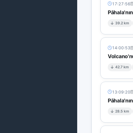
17:27:56
Pāhala'nı
39.2 km
14:00:53
Volcano'n
42.7 km
13:09:20
Pāhala'nı
28.5 km