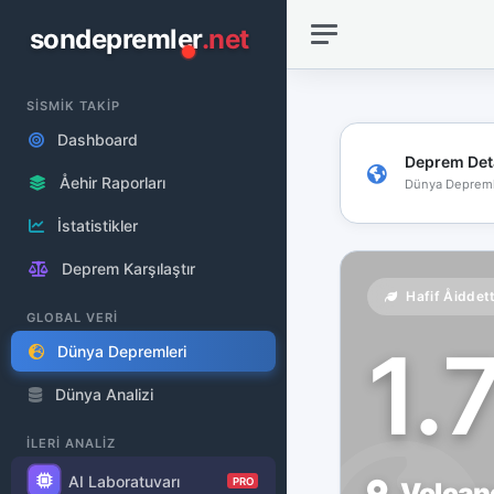
sondepremler
.net
SİSMİK TAKİP
Dashboard
Deprem Det
Åehir Raporları
Dünya Depreml
İstatistikler
Deprem Karşılaştır
Hafif Åiddet
GLOBAL VERİ
1.
Dünya Depremleri
Dünya Analizi
İLERİ ANALİZ
AI Laboratuvarı
PRO
Volcano