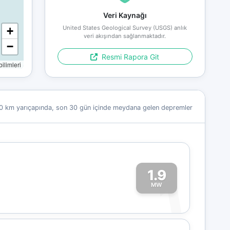
Veri Kaynağı
United States Geological Survey (USGS) anlık
+
veri akışından sağlanmaktadır.
−
Resmi Rapora Git
limleri
0 km yarıçapında, son 30 gün içinde meydana gelen depremler
1.9
1
MW