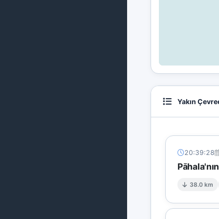
Yakın Çevre
20:39:28
Pāhala'nı
38.0 km