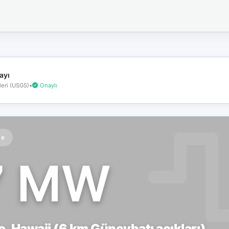
İnternet
bağlantınız
koptu!
Çevrimdışı
moddasınız.
ayı
eri (USGS)
•
Onaylı
te
7 MW
, Hawaii (6 km Güneybatı açıkları)