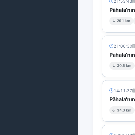
21:53:43
Pāhala'nın
29.1 km
21:00:30
Pāhala'nı
30.5 km
14:11:37
Pāhala'nı
34.3 km