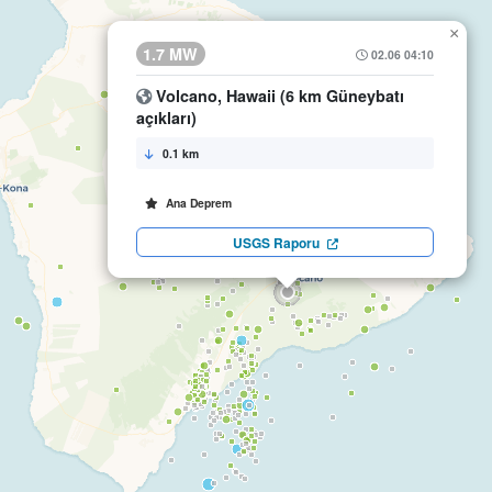
×
1.7 MW
02.06 04:10
Volcano, Hawaii (6 km Güneybatı
açıkları)
0.1 km
Ana Deprem
USGS Raporu