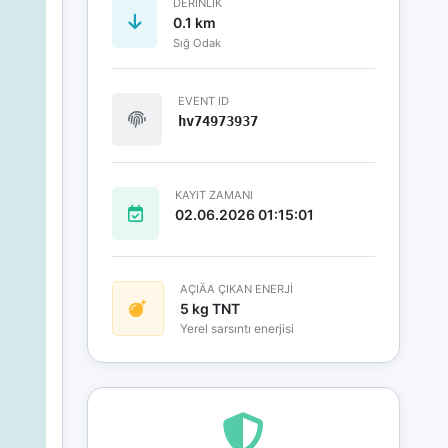
DERINLIK
0.1 km
Sığ Odak
EVENT ID
hv74973937
KAYIT ZAMANI
02.06.2026 01:15:01
AÇIÄA ÇIKAN ENERJİ
5 kg TNT
Yerel sarsıntı enerjisi