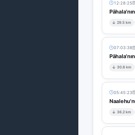
12:28:25
Pāhala'nı
29.5 km
07:03:38
Pāhala'nı
30.8 km
05:45:23
Naalehu'n
36.2 km