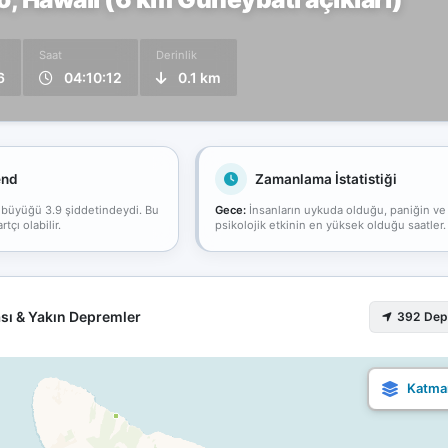
Saat
Derinlik
6
04:10:12
0.1 km
end
Zamanlama İstatistiği
 büyüğü 3.9 şiddetindeydi. Bu
Gece:
İnsanların uykuda olduğu, paniğin ve
çı olabilir.
psikolojik etkinin en yüksek olduğu saatler.
sı & Yakın Depremler
392 De