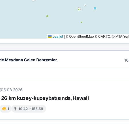
Leaflet
|
© OpenStreetMap © CARTO, © MTA Yerbi
de Meydana Gelen Depremler
10
06.08.2026
n 26 km kuzey-kuzeybatısında, Hawaii
I
19.42, -155.59