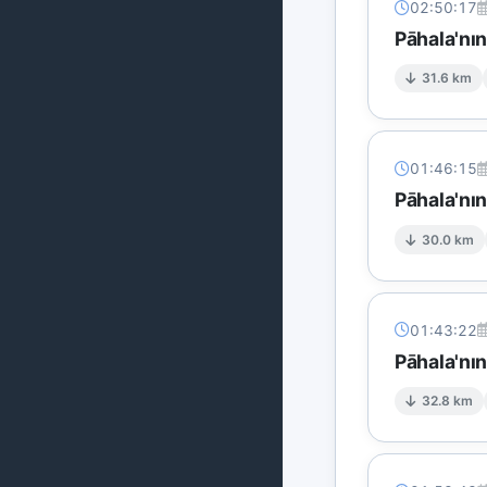
02:50:17
Pāhala'nı
31.6 km
01:46:15
Pāhala'nın
30.0 km
01:43:22
Pāhala'nı
32.8 km