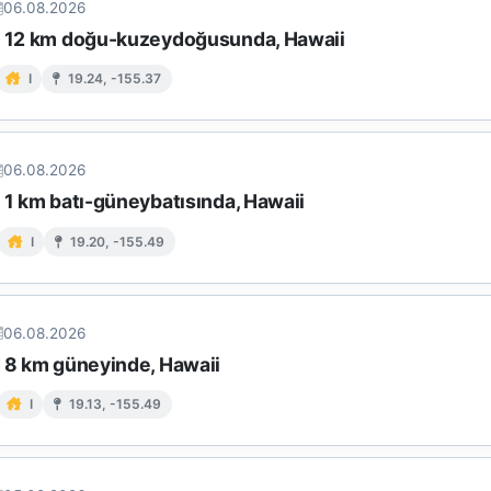
06.08.2026
n 12 km doğu-kuzeydoğusunda, Hawaii
I
19.24, -155.37
06.08.2026
 1 km batı-güneybatısında, Hawaii
I
19.20, -155.49
06.08.2026
n 8 km güneyinde, Hawaii
I
19.13, -155.49