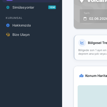
Simülasyonlar
YENİ
Tarih
KURUMSAL
02.06.202
Hakkımızda
Bize Ulaşın
Bölgesel Tr
Bölgede son 1 ayın en
deprem ana şok veya art
Konum Harita