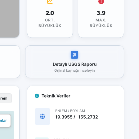
2.0
3.9
ORT.
MAX.
BÜYÜKLÜK
BÜYÜKLÜK
Detaylı USGS Raporu
Orjinal kaynağı inceleyin
Teknik Veriler
prem
ENLEM / BOYLAM
19.3955 / -155.2732