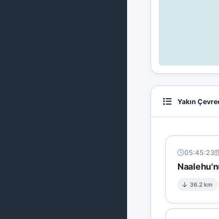
Yakın Çevre
05:45:23
Naalehu'n
36.2 km