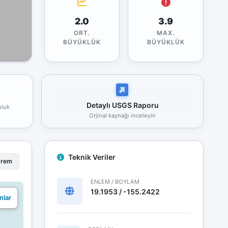
2.0
3.9
ORT.
MAX.
BÜYÜKLÜK
BÜYÜKLÜK
Detaylı USGS Raporu
uluk
Orjinal kaynağı inceleyin
Teknik Veriler
prem
ENLEM / BOYLAM
19.1953 / -155.2422