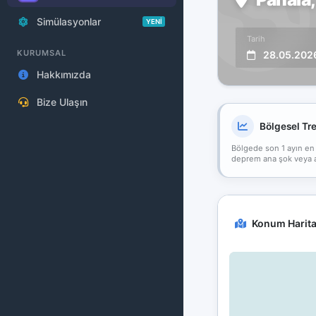
Simülasyonlar
YENİ
Tarih
KURUMSAL
28.05.202
Hakkımızda
Bize Ulaşın
Bölgesel Tr
Bölgede son 1 ayın en
deprem ana şok veya art
Konum Harita