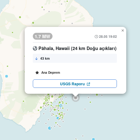
×
1.7 MW
28.05 19:02
Pāhala, Hawaii (24 km Doğu açıkları)
43 km
Ana Deprem
USGS Raporu