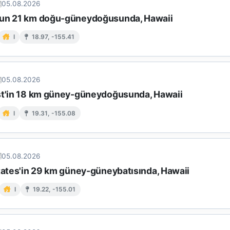
05.08.2026
un 21 km doğu-güneydoğusunda, Hawaii
I
18.97, -155.41
05.08.2026
st'in 18 km güney-güneydoğusunda, Hawaii
I
19.31, -155.08
05.08.2026
states'in 29 km güney-güneybatısında, Hawaii
I
19.22, -155.01