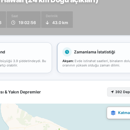
Saat
Derinlik
6
19:02:56
43.0 km
end
Zamanlama İstatistiği
 büyüğü 3.9 şiddetindeydi. Bu
Akşam:
Evde istirahat saatleri, binaların dol
çı olabilir.
oranının yüksek olduğu zaman dilimi.
sı & Yakın Depremler
392 De