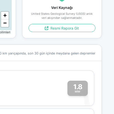
Veri Kaynağı
United States Geological Survey (USGS) anlık
+
veri akışından sağlanmaktadır.
−
Resmi Rapora Git
limleri
0 km yarıçapında, son 30 gün içinde meydana gelen depremler
1.8
1
MW