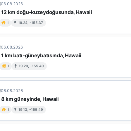
06.08.2026
n 12 km doğu-kuzeydoğusunda, Hawaii
I
19.24, -155.37
06.08.2026
 1 km batı-güneybatısında, Hawaii
I
19.20, -155.49
06.08.2026
n 8 km güneyinde, Hawaii
I
19.13, -155.49