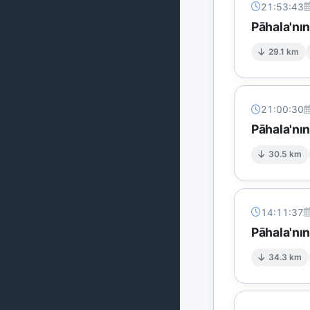
21:53:43
Pāhala'nın
29.1 km
21:00:30
Pāhala'nı
30.5 km
14:11:37
Pāhala'nı
34.3 km