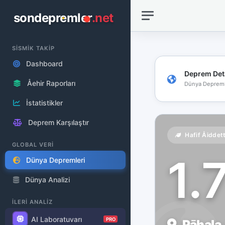
sondepremler
.net
SİSMİK TAKİP
Dashboard
Deprem Det
Åehir Raporları
Dünya Depreml
İstatistikler
Deprem Karşılaştır
Hafif Åiddet
GLOBAL VERİ
1.
Dünya Depremleri
Dünya Analizi
İLERİ ANALİZ
AI Laboratuvarı
PRO
Pāhala,