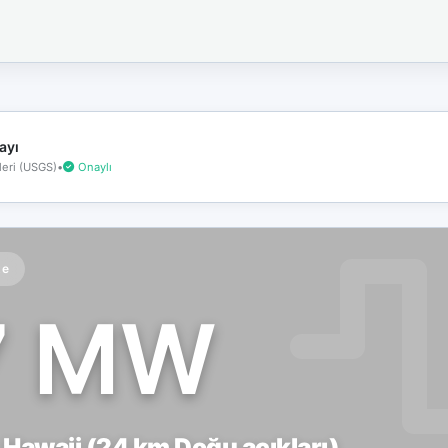
İnternet
bağlantınız
koptu!
Çevrimdışı
moddasınız.
ayı
eri (USGS)
•
Onaylı
te
7 MW
 Hawaii (24 km Doğu açıkları)