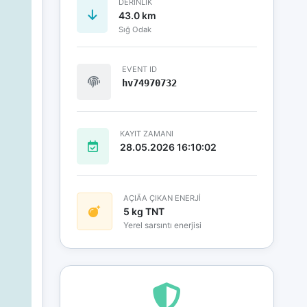
DERINLIK
43.0 km
Sığ Odak
EVENT ID
hv74970732
KAYIT ZAMANI
28.05.2026 16:10:02
AÇIÄA ÇIKAN ENERJİ
5 kg TNT
Yerel sarsıntı enerjisi