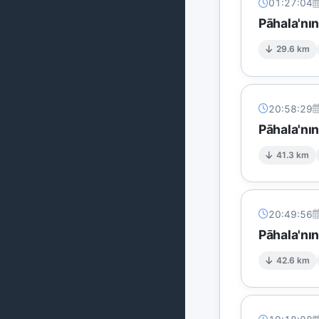
01:27:04
Pāhala'nı
29.6 km
20:58:29
Pāhala'nı
41.3 km
20:49:56
Pāhala'nı
42.6 km