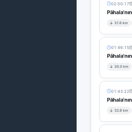
02:50:17
Pāhala'nı
31.6 km
01:46:15
Pāhala'nın
30.0 km
01:43:22
Pāhala'nı
32.8 km