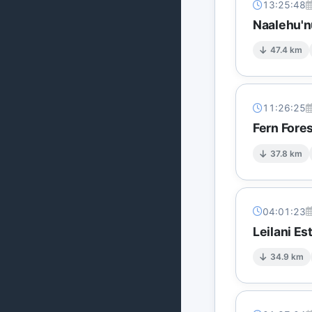
13:25:48
Naalehu'n
47.4 km
11:26:25
Fern Fore
37.8 km
04:01:23
Leilani E
34.9 km