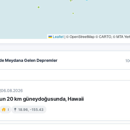
Leaflet
|
© OpenStreetMap © CARTO, © MTA Yerbi
de Meydana Gelen Depremler
10
06.08.2026
un 20 km güneydoğusunda, Hawaii
I
18.96, -155.43