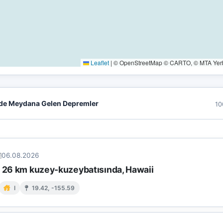
Leaflet
|
© OpenStreetMap © CARTO, © MTA Yerbi
de Meydana Gelen Depremler
10
06.08.2026
n 26 km kuzey-kuzeybatısında, Hawaii
I
19.42, -155.59