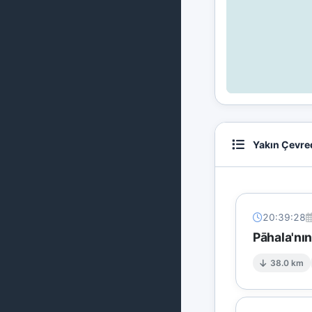
Yakın Çevre
20:39:28
Pāhala'nı
38.0 km