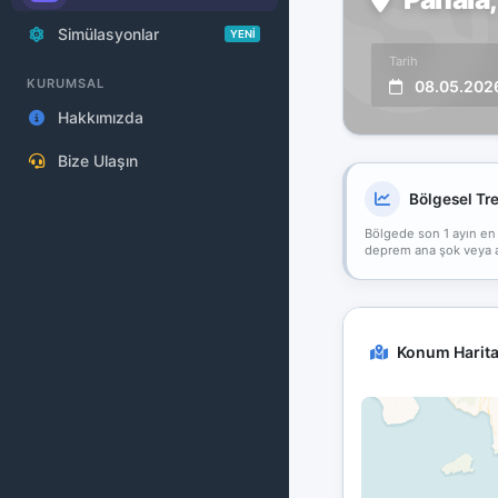
Simülasyonlar
YENİ
Tarih
KURUMSAL
08.05.202
Hakkımızda
Bize Ulaşın
Bölgesel Tr
Bölgede son 1 ayın en
deprem ana şok veya art
Konum Harita