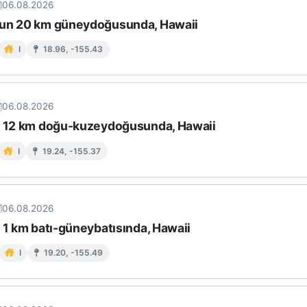
06.08.2026
un 20 km güneydoğusunda, Hawaii
I
18.96, -155.43
06.08.2026
n 12 km doğu-kuzeydoğusunda, Hawaii
I
19.24, -155.37
06.08.2026
 1 km batı-güneybatısında, Hawaii
I
19.20, -155.49