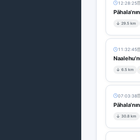
12:28:25
Pāhala'nı
29.5 km
11:32:45
Naalehu'n
6.5 km
07:03:38
Pāhala'nı
30.8 km