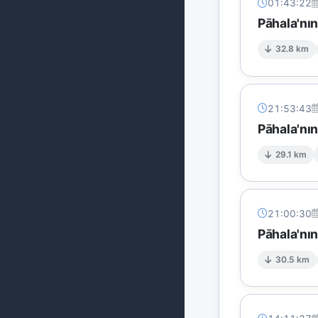
01:43:22
Pāhala'nı
32.8 km
21:53:43
Pāhala'nın
29.1 km
21:00:30
Pāhala'nı
30.5 km