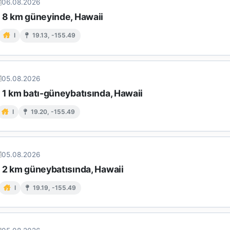
06.08.2026
n 8 km güneyinde, Hawaii
I
19.13, -155.49
05.08.2026
 1 km batı-güneybatısında, Hawaii
I
19.20, -155.49
05.08.2026
n 2 km güneybatısında, Hawaii
I
19.19, -155.49