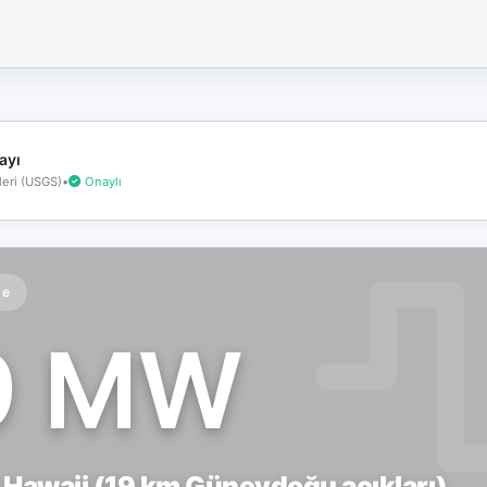
İnternet
bağlantınız
koptu!
Çevrimdışı
moddasınız.
ayı
eri (USGS)
•
Onaylı
te
9 MW
 Hawaii (19 km Güneydoğu açıkları)