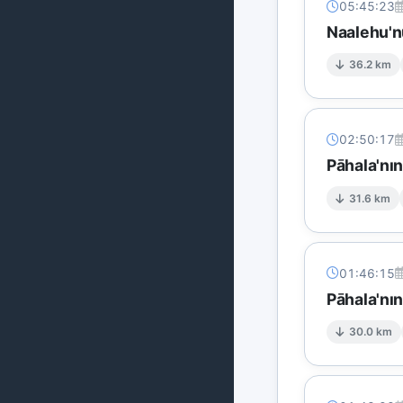
05:45:23
Naalehu'n
36.2 km
02:50:17
Pāhala'nı
31.6 km
01:46:15
Pāhala'nın
30.0 km