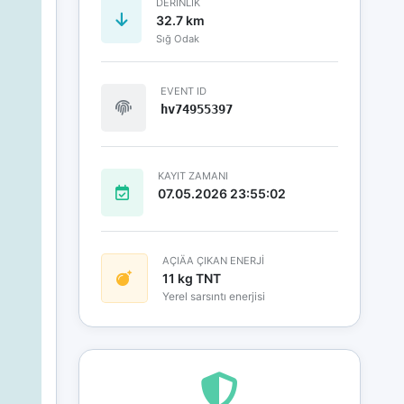
DERINLIK
32.7 km
Sığ Odak
EVENT ID
hv74955397
KAYIT ZAMANI
07.05.2026 23:55:02
AÇIÄA ÇIKAN ENERJİ
11 kg TNT
Yerel sarsıntı enerjisi