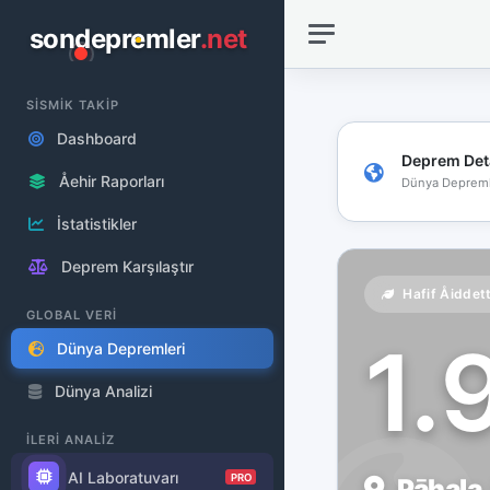
sondepremler
.net
SİSMİK TAKİP
Dashboard
Deprem Det
Åehir Raporları
Dünya Depreml
İstatistikler
Deprem Karşılaştır
Hafif Åiddet
GLOBAL VERİ
1.
Dünya Depremleri
Dünya Analizi
İLERİ ANALİZ
AI Laboratuvarı
PRO
Pāhala,