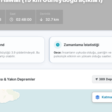
Saat
Derinlik
6
02:48:00
32.7 km
end
Zamanlama İstatistiği
 büyüğü 3.9 şiddetindeydi. Bu
Gece:
İnsanların uykuda olduğu, paniğin ve
çı olabilir.
psikolojik etkinin en yüksek olduğu saatler.
sı & Yakın Depremler
389 De