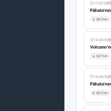
17:27:56
Pāhala'nı
39.2 km
14:00:53
Volcano'n
42.7 km
13:09:20
Pāhala'nı
28.5 km