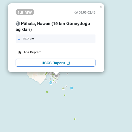
×
1.9 MW
08.05 02:48
Pāhala, Hawaii (19 km Güneydoğu
açıkları)
32.7 km
Ana Deprem
USGS Raporu