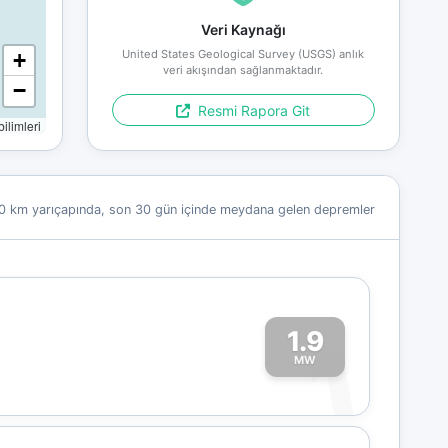
Veri Kaynağı
United States Geological Survey (USGS) anlık
+
veri akışından sağlanmaktadır.
−
Resmi Rapora Git
limleri
0 km yarıçapında, son 30 gün içinde meydana gelen depremler
1.9
1
MW