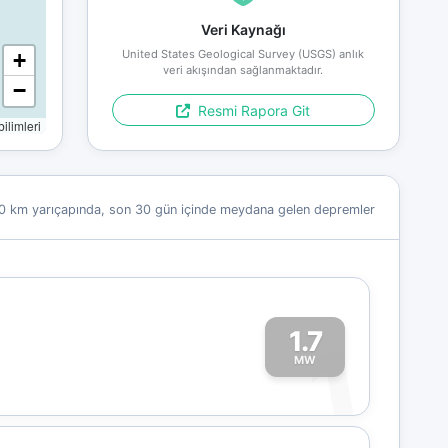
Veri Kaynağı
United States Geological Survey (USGS) anlık
+
veri akışından sağlanmaktadır.
−
Resmi Rapora Git
limleri
0 km yarıçapında, son 30 gün içinde meydana gelen depremler
1.7
1
MW