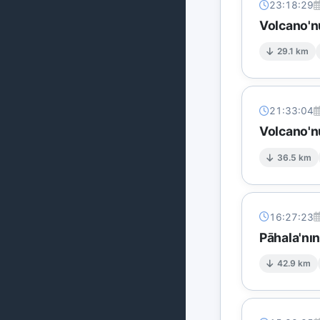
23:18:29
Volcano'n
29.1 km
21:33:04
Volcano'n
36.5 km
16:27:23
Pāhala'nı
42.9 km