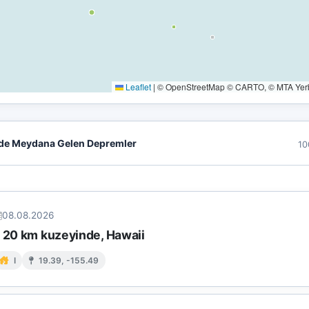
Leaflet
|
© OpenStreetMap © CARTO, © MTA Yerbi
de Meydana Gelen Depremler
10
08.08.2026
n 20 km kuzeyinde, Hawaii
I
19.39, -155.49