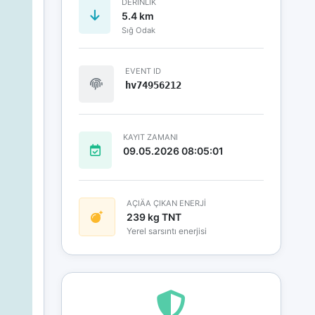
DERINLIK
5.4 km
Sığ Odak
EVENT ID
hv74956212
KAYIT ZAMANI
09.05.2026 08:05:01
AÇIÄA ÇIKAN ENERJİ
239 kg TNT
Yerel sarsıntı enerjisi