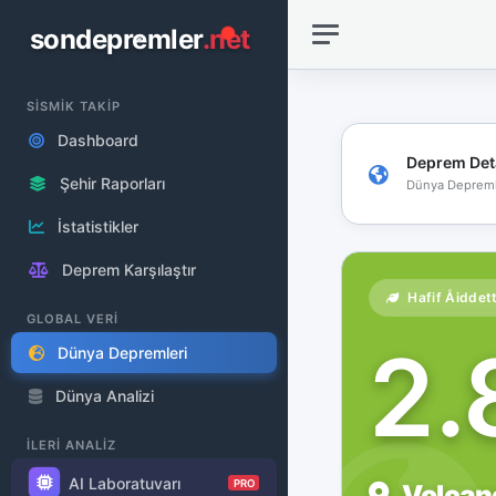
sondepremler
.net
SİSMİK TAKİP
Dashboard
Deprem Det
Şehir Raporları
Dünya Depreml
İstatistikler
Deprem Karşılaştır
Hafif Åiddet
GLOBAL VERİ
2
Dünya Depremleri
Dünya Analizi
İLERİ ANALİZ
AI Laboratuvarı
PRO
Volcano