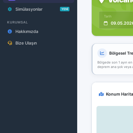
Simülasyonlar
YENİ
Tarih
KURUMSAL
09.05.202
Hakkımızda
Bize Ulaşın
Bölgesel Tr
Bölgede son 1 ayın en
deprem ana şok veya art
Konum Harita