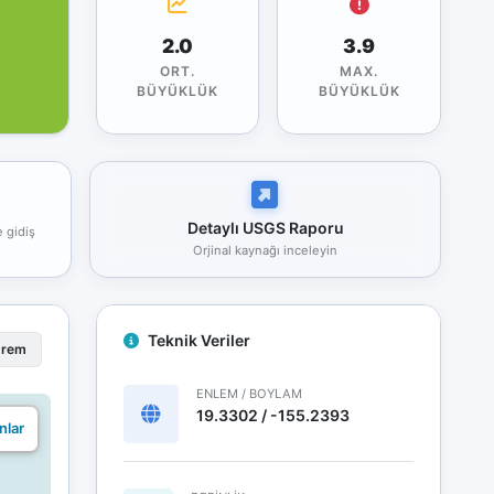
2.0
3.9
ORT.
MAX.
BÜYÜKLÜK
BÜYÜKLÜK
Detaylı USGS Raporu
e gidiş
Orjinal kaynağı inceleyin
Teknik Veriler
prem
ENLEM / BOYLAM
19.3302 / -155.2393