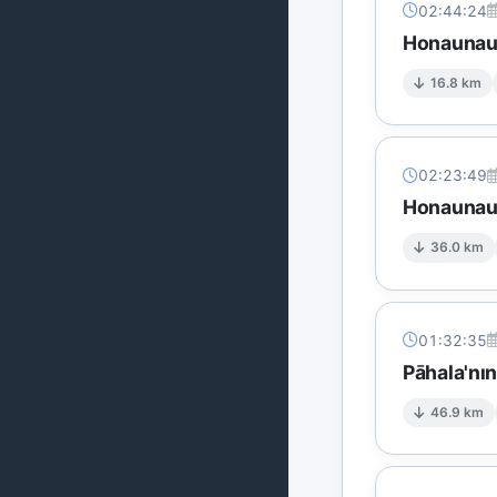
02:44:24
Honaunau
16.8 km
02:23:49
Honaunau
36.0 km
01:32:35
Pāhala'nı
46.9 km