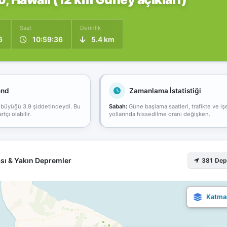
Saat
Derinlik
6
10:59:36
5.4 km
end
Zamanlama İstatistiği
 büyüğü 3.9 şiddetindeydi. Bu
Sabah:
Güne başlama saatleri, trafikte ve iş
çı olabilir.
yollarında hissedilme oranı değişken.
sı & Yakın Depremler
381 De