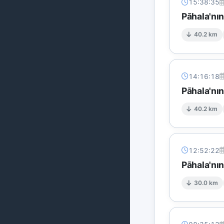
15:38:35
Pāhala'nı
40.2 km
14:16:18
Pāhala'nı
40.2 km
12:52:22
Pāhala'nı
30.0 km