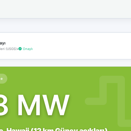
İnternet
bağlantınız
koptu!
Çevrimdışı
moddasınız.
ayı
eri (USGS)
•
Onaylı
te
.8 MW
, Hawaii (12 km Güney açıkları)