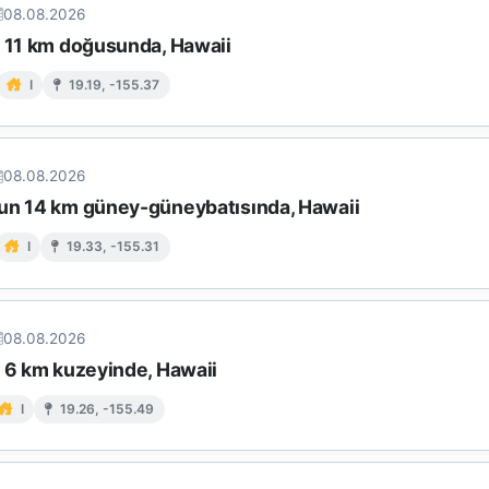
08.08.2026
n 11 km doğusunda, Hawaii
I
19.19, -155.37
08.08.2026
un 14 km güney-güneybatısında, Hawaii
I
19.33, -155.31
08.08.2026
n 6 km kuzeyinde, Hawaii
I
19.26, -155.49