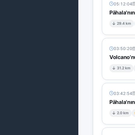
05:12:04
Pāhala'nı
29.4 km
03:50:20
Volcano'n
31.2 km
03:42:54
Pāhala'nı
2.0 km