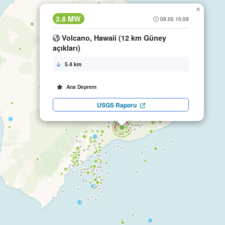
×
2.8 MW
09.05 10:59
Volcano, Hawaii (12 km Güney
açıkları)
5.4 km
Ana Deprem
USGS Raporu