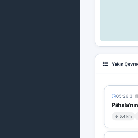
Yakın Çevre
05:26:31
Pāhala'nı
5.4 km