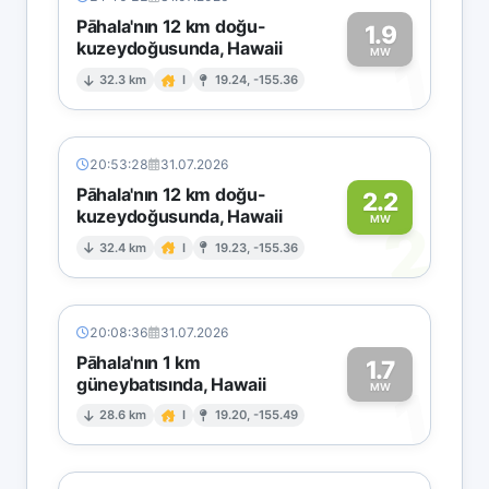
Pāhala'nın 12 km doğu-
1.9
kuzeydoğusunda, Hawaii
1
MW
32.3 km
I
19.24, -155.36
20:53:28
31.07.2026
Pāhala'nın 12 km doğu-
2.2
kuzeydoğusunda, Hawaii
2
MW
32.4 km
I
19.23, -155.36
20:08:36
31.07.2026
Pāhala'nın 1 km
1.7
güneybatısında, Hawaii
1
MW
28.6 km
I
19.20, -155.49