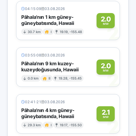
04:15:09
03.08.2026
Pāhala'nın 1 km güney-
2.0
güneybatısında, Hawaii
2
MW
30.7 km
I
19.19, -155.48
03:55:08
03.08.2026
Pāhala'nın 9 km kuzey-
2.0
kuzeydoğusunda, Hawaii
2
MW
0.0 km
II
19.28, -155.45
02:41:21
03.08.2026
Pāhala'nın 4 km güney-
2.1
güneybatısında, Hawaii
2
MW
29.3 km
I
19.17, -155.50