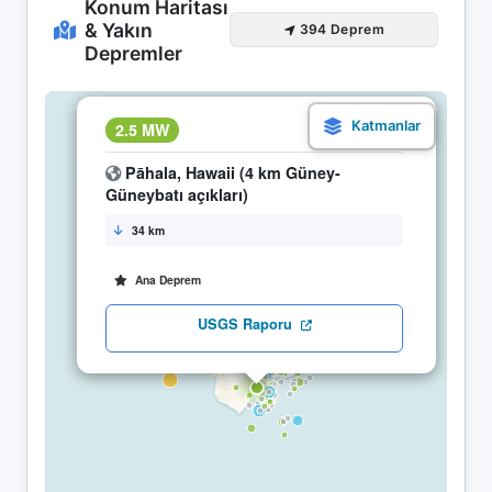
Konum Haritası
& Yakın
394 Deprem
Depremler
×
2.5 MW
07.05 20:46
Pāhala, Hawaii (4 km Güney-
Güneybatı açıkları)
34 km
Ana Deprem
USGS Raporu