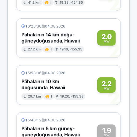
2
41.2 km
I
19.38, -154.85
16:28:30
04.08.2026
Pāhala'nın 14 km doğu-
2.0
güneydoğusunda, Hawaii
2
MW
27.2 km
I
19.16, -155.35
15:58:06
04.08.2026
Pāhala'nın 10 km
2.2
doğusunda, Hawaii
2
MW
29.7 km
I
19.20, -155.38
15:48:12
04.08.2026
Pāhala'nın 5 km güney-
1.9
güneydoğusunda, Hawaii
MW