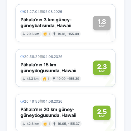
01:27:04
05.08.2026
Pāhala'nın 3 km güney-
1.8
güneybatısında, Hawaii
1
MW
29.6 km
I
19.18, -155.49
20:58:29
04.08.2026
Pāhala'nın 15 km
2.3
güneydoğusunda, Hawaii
2
MW
41.3 km
I
19.09, -155.39
20:49:56
04.08.2026
Pāhala'nın 20 km güney-
2.5
güneydoğusunda, Hawaii
2
MW
42.6 km
I
19.05, -155.37