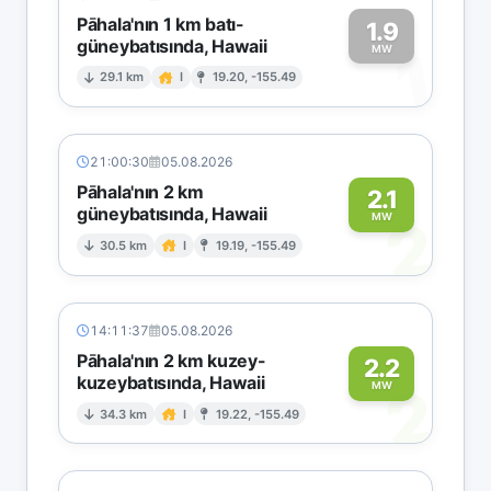
Pāhala'nın 1 km batı-
1.9
güneybatısında, Hawaii
1
MW
29.1 km
I
19.20, -155.49
21:00:30
05.08.2026
Pāhala'nın 2 km
2.1
güneybatısında, Hawaii
2
MW
30.5 km
I
19.19, -155.49
14:11:37
05.08.2026
Pāhala'nın 2 km kuzey-
2.2
kuzeybatısında, Hawaii
2
MW
34.3 km
I
19.22, -155.49