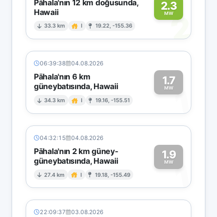
Pāhala'nın 12 km doğusunda,
2.3
Hawaii
2
MW
33.3 km
I
19.22, -155.36
06:39:38
04.08.2026
Pāhala'nın 6 km
1.7
güneybatısında, Hawaii
1
MW
34.3 km
I
19.16, -155.51
04:32:15
04.08.2026
Pāhala'nın 2 km güney-
1.9
güneybatısında, Hawaii
1
MW
27.4 km
I
19.18, -155.49
22:09:37
03.08.2026