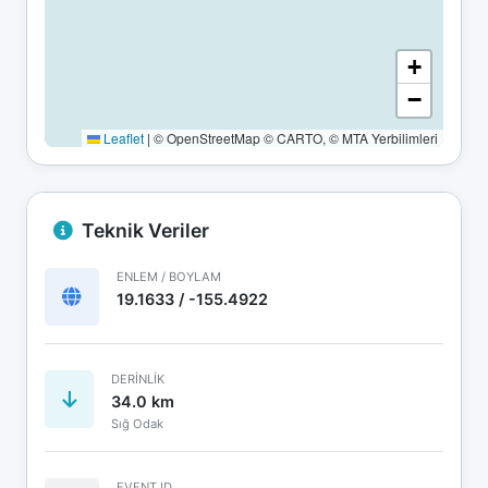
+
−
Leaflet
|
© OpenStreetMap © CARTO, © MTA Yerbilimleri
Teknik Veriler
ENLEM / BOYLAM
19.1633 / -155.4922
DERINLIK
34.0 km
Sığ Odak
EVENT ID