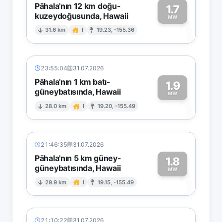
Pāhala'nın 12 km doğu-
1.7
kuzeydoğusunda, Hawaii
1
MW
31.6 km
I
19.23, -155.36
23:55:04
31.07.2026
Pāhala'nın 1 km batı-
1.9
güneybatısında, Hawaii
1
MW
28.0 km
I
19.20, -155.49
21:46:35
31.07.2026
Pāhala'nın 5 km güney-
1.8
güneybatısında, Hawaii
1
MW
29.9 km
I
19.15, -155.49
21:10:22
31.07.2026