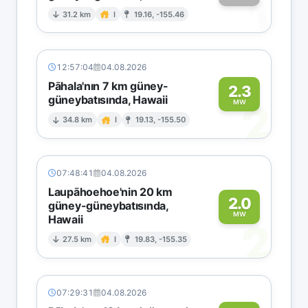
1
31.2 km
I
19.16, -155.46
12:57:04
04.08.2026
Pāhala'nın 7 km güney-
2.3
güneybatısında, Hawaii
2
MW
34.8 km
I
19.13, -155.50
07:48:41
04.08.2026
Laupāhoehoe'nin 20 km
2.0
güney-güneybatısında,
MW
Hawaii
2
27.5 km
I
19.83, -155.35
07:29:31
04.08.2026