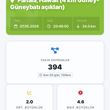
Pāhala, Hawaii (4 km Güney-
Güneybatı açıkları)
Tarih
Saat
Derinlik
07.05.2026
20:46:00
34.0 km
YAKIN DEPREMLER
394
Son 30 gün, 100km
2.0
4.6
ORT. BÜYÜKLÜK
MAX. BÜYÜKLÜK