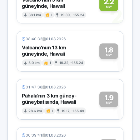
2.2
güneyinde, Hawaii
2
MW
38.1 km
I
19.39, -155.24
08:40:33
01.08.2026
Volcano'nun 13 km
1.8
güneyinde, Hawaii
1
MW
5.0 km
I
19.32, -155.24
01:47:38
01.08.2026
Pāhala'nın 3 km güney-
1.9
güneybatısında, Hawaii
1
MW
28.6 km
I
19.17, -155.49
00:09:41
01.08.2026