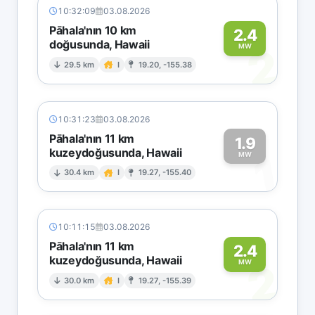
10:32:09
03.08.2026
Pāhala'nın 10 km
2.4
doğusunda, Hawaii
2
MW
29.5 km
I
19.20, -155.38
10:31:23
03.08.2026
Pāhala'nın 11 km
1.9
kuzeydoğusunda, Hawaii
1
MW
30.4 km
I
19.27, -155.40
10:11:15
03.08.2026
Pāhala'nın 11 km
2.4
kuzeydoğusunda, Hawaii
2
MW
30.0 km
I
19.27, -155.39