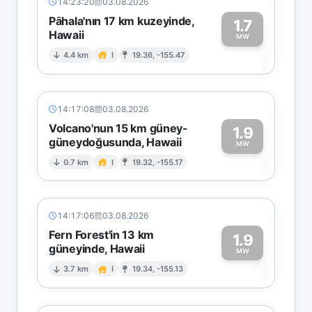
14:23:20
03.08.2026
Pāhala'nın 17 km kuzeyinde,
1.7
Hawaii
1
MW
4.4 km
I
19.36, -155.47
14:17:08
03.08.2026
Volcano'nun 15 km güney-
1.9
güneydoğusunda, Hawaii
1
MW
0.7 km
I
19.32, -155.17
14:17:06
03.08.2026
Fern Forest'in 13 km
1.9
güneyinde, Hawaii
1
MW
3.7 km
I
19.34, -155.13