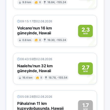
2
9.9 km
II
18.84, -155.24
09:15:17
02.08.2026
Volcano'nun 16 km
2.3
güneyinde, Hawaii
2
MW
0.8 km
II
19.30, -155.24
06:43:59
02.08.2026
Naalehu'nun 32 km
2.7
güneyinde, Hawaii
2
MW
16.4 km
II
18.78, -155.54
05:08:28
02.08.2026
Pāhala'nın 11 km
1.7
kuzeydoğusunda, Hawaii
MW