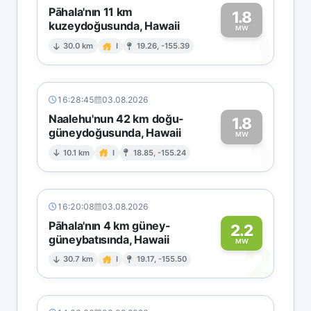
Pāhala'nın 11 km
1.8
kuzeydoğusunda, Hawaii
1
MW
30.0 km
I
19.26, -155.39
16:28:45
03.08.2026
Naalehu'nun 42 km doğu-
1.8
güneydoğusunda, Hawaii
1
MW
10.1 km
I
18.85, -155.24
16:20:08
03.08.2026
Pāhala'nın 4 km güney-
2.2
güneybatısında, Hawaii
2
MW
30.7 km
I
19.17, -155.50