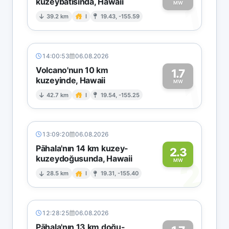
kuzeybatısında, Hawaii
1
MW
39.2 km
I
19.43, -155.59
14:00:53
06.08.2026
Volcano'nun 10 km
1.7
kuzeyinde, Hawaii
1
MW
42.7 km
I
19.54, -155.25
13:09:20
06.08.2026
Pāhala'nın 14 km kuzey-
2.3
kuzeydoğusunda, Hawaii
2
MW
28.5 km
I
19.31, -155.40
12:28:25
06.08.2026
Pāhala'nın 13 km doğu-