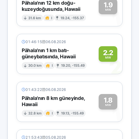
Pāhala'nın 12 km doğu-
1.9
kuzeydoğusunda, Hawaii
1
MW
31.6 km
I
19.24, -155.37
01:46:15
06.08.2026
Pāhala'nın 1 km batı-
2.2
güneybatısında, Hawaii
2
MW
30.0 km
I
19.20, -155.49
01:43:22
06.08.2026
Pāhala'nın 8 km güneyinde,
1.8
Hawaii
1
MW
32.8 km
I
19.13, -155.49
21:53:43
05.08.2026