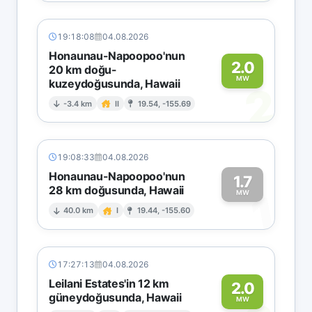
19:18:08
04.08.2026
Honaunau-Napoopoo'nun
2.0
20 km doğu-
MW
kuzeydoğusunda, Hawaii
2
-3.4 km
II
19.54, -155.69
19:08:33
04.08.2026
Honaunau-Napoopoo'nun
1.7
28 km doğusunda, Hawaii
1
MW
40.0 km
I
19.44, -155.60
17:27:13
04.08.2026
Leilani Estates'in 12 km
2.0
güneydoğusunda, Hawaii
MW