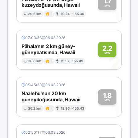
1.7
kuzeydoğusunda, Hawaii
1
MW
29.5 km
I
19.24, -155.36
07:03:38
06.08.2026
Pāhala'nın 2 km güney-
2.2
güneybatısında, Hawaii
2
MW
30.8 km
I
19.18, -155.49
05:45:23
06.08.2026
Naalehu'nun 20 km
1.8
güneydoğusunda, Hawaii
1
MW
36.2 km
I
18.96, -155.43
02:50:17
06.08.2026