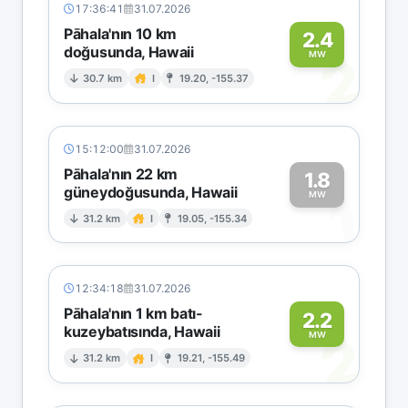
17:36:41
31.07.2026
Pāhala'nın 10 km
2.4
doğusunda, Hawaii
2
MW
30.7 km
I
19.20, -155.37
15:12:00
31.07.2026
Pāhala'nın 22 km
1.8
güneydoğusunda, Hawaii
1
MW
31.2 km
I
19.05, -155.34
12:34:18
31.07.2026
Pāhala'nın 1 km batı-
2.2
kuzeybatısında, Hawaii
2
MW
31.2 km
I
19.21, -155.49