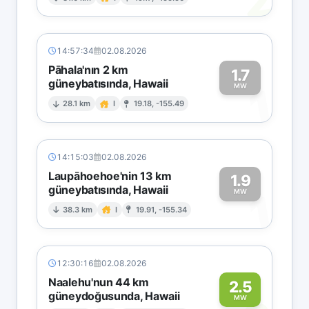
2
14:57:34
02.08.2026
Pāhala'nın 2 km
1.7
güneybatısında, Hawaii
1
MW
28.1 km
I
19.18, -155.49
14:15:03
02.08.2026
Laupāhoehoe'nin 13 km
1.9
güneybatısında, Hawaii
1
MW
38.3 km
I
19.91, -155.34
12:30:16
02.08.2026
Naalehu'nun 44 km
2.5
güneydoğusunda, Hawaii
MW