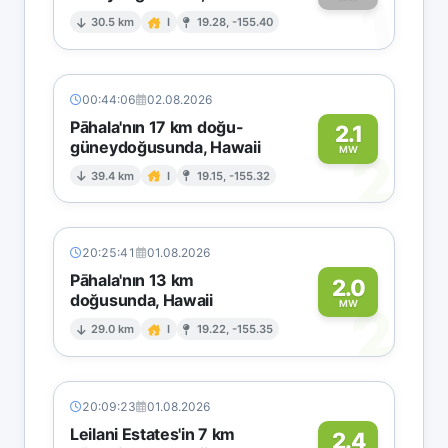
1
30.5 km
I
19.28, -155.40
00:44:06
02.08.2026
Pāhala'nın 17 km doğu-
2.1
güneydoğusunda, Hawaii
2
MW
39.4 km
I
19.15, -155.32
20:25:41
01.08.2026
Pāhala'nın 13 km
2.0
doğusunda, Hawaii
2
MW
29.0 km
I
19.22, -155.35
20:09:23
01.08.2026
Leilani Estates'in 7 km
2.4