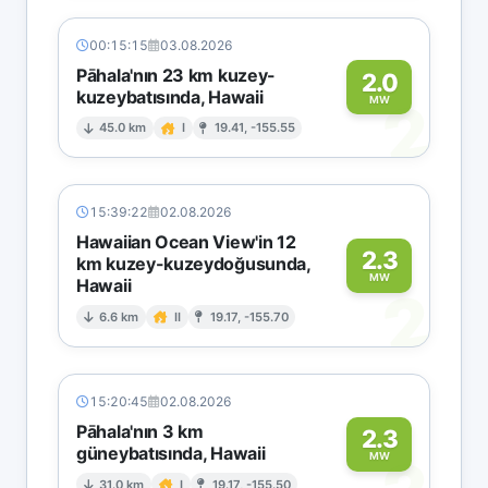
00:15:15
03.08.2026
Pāhala'nın 23 km kuzey-
2.0
kuzeybatısında, Hawaii
2
MW
45.0 km
I
19.41, -155.55
15:39:22
02.08.2026
Hawaiian Ocean View'in 12
2.3
km kuzey-kuzeydoğusunda,
MW
Hawaii
2
6.6 km
II
19.17, -155.70
15:20:45
02.08.2026
Pāhala'nın 3 km
2.3
güneybatısında, Hawaii
MW
31.0 km
I
19.17, -155.50