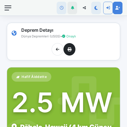
İnternet
bağlantınız
koptu!
Çevrimdışı
Deprem Detayı
moddasınız.
Dünya Depremleri (USGS)
•
Onaylı
Hafif Åiddette
2.5 MW