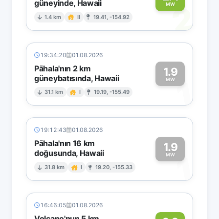
güneyinde, Hawaii
2
MW
1.4 km
II
19.41, -154.92
19:34:20
01.08.2026
Pāhala'nın 2 km
1.9
güneybatısında, Hawaii
1
MW
31.1 km
I
19.19, -155.49
19:12:43
01.08.2026
Pāhala'nın 16 km
1.9
doğusunda, Hawaii
1
MW
31.8 km
I
19.20, -155.33
16:46:05
01.08.2026
Volcano'nun 5 km