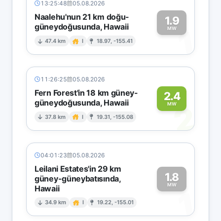
13:25:48
05.08.2026
Naalehu'nun 21 km doğu-
1.9
güneydoğusunda, Hawaii
1
MW
47.4 km
I
18.97, -155.41
11:26:25
05.08.2026
Fern Forest'in 18 km güney-
2.4
güneydoğusunda, Hawaii
2
MW
37.8 km
I
19.31, -155.08
04:01:23
05.08.2026
Leilani Estates'in 29 km
1.8
güney-güneybatısında,
MW
Hawaii
1
34.9 km
I
19.22, -155.01