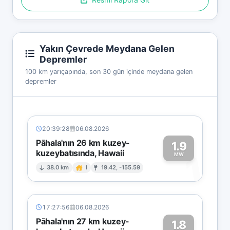
Yakın Çevrede Meydana Gelen
Depremler
100 km yarıçapında, son 30 gün içinde meydana gelen
depremler
20:39:28
06.08.2026
Pāhala'nın 26 km kuzey-
1.9
kuzeybatısında, Hawaii
1
MW
38.0 km
I
19.42, -155.59
17:27:56
06.08.2026
Pāhala'nın 27 km kuzey-
1.8