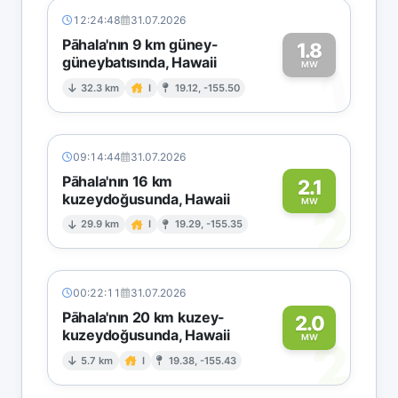
12:24:48
31.07.2026
Pāhala'nın 9 km güney-
1.8
güneybatısında, Hawaii
1
MW
32.3 km
I
19.12, -155.50
09:14:44
31.07.2026
Pāhala'nın 16 km
2.1
kuzeydoğusunda, Hawaii
2
MW
29.9 km
I
19.29, -155.35
00:22:11
31.07.2026
Pāhala'nın 20 km kuzey-
2.0
kuzeydoğusunda, Hawaii
2
MW
5.7 km
I
19.38, -155.43