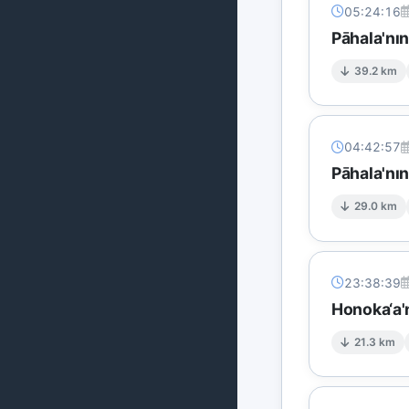
05:24:16
Pāhala'nı
39.2 km
04:42:57
Pāhala'nı
29.0 km
23:38:39
Honoka‘a'
21.3 km