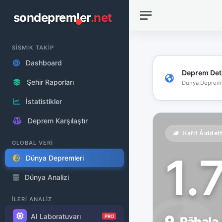
sondepremler
.net
SİSMİK TAKİP
Dashboard
Deprem Det
Şehir Raporları
Dünya Depreml
İstatistikler
Deprem Karşılaştır
Hafif Åiddet
GLOBAL VERİ
1.
Dünya Depremleri
Dünya Analizi
İLERİ ANALİZ
AI Laboratuvarı
PRO
Pāhala,