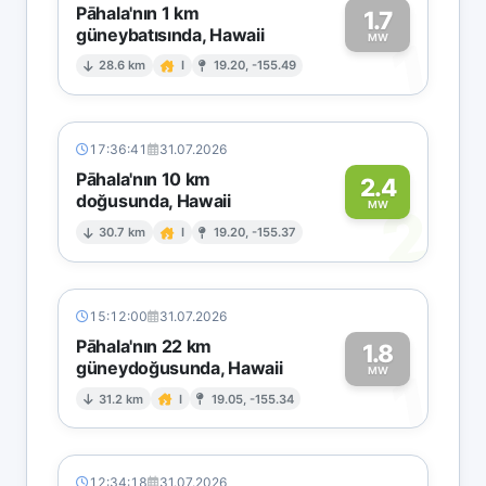
Pāhala'nın 1 km
1.7
güneybatısında, Hawaii
1
MW
28.6 km
I
19.20, -155.49
17:36:41
31.07.2026
Pāhala'nın 10 km
2.4
doğusunda, Hawaii
2
MW
30.7 km
I
19.20, -155.37
15:12:00
31.07.2026
Pāhala'nın 22 km
1.8
güneydoğusunda, Hawaii
1
MW
31.2 km
I
19.05, -155.34
12:34:18
31.07.2026