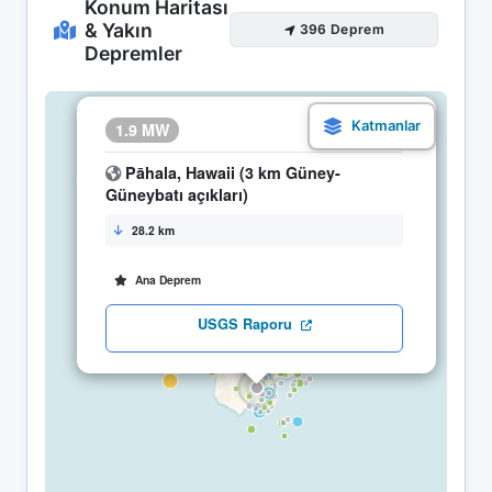
Konum Haritası
& Yakın
396 Deprem
Depremler
×
1.9 MW
28.05 07:13
Pāhala, Hawaii (3 km Güney-
Güneybatı açıkları)
28.2 km
Ana Deprem
USGS Raporu