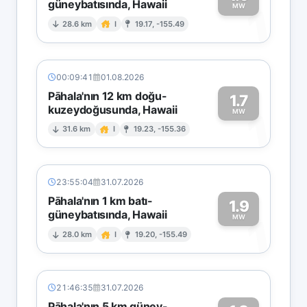
güneybatısında, Hawaii
1
MW
28.6 km
I
19.17, -155.49
00:09:41
01.08.2026
Pāhala'nın 12 km doğu-
1.7
kuzeydoğusunda, Hawaii
1
MW
31.6 km
I
19.23, -155.36
23:55:04
31.07.2026
Pāhala'nın 1 km batı-
1.9
güneybatısında, Hawaii
1
MW
28.0 km
I
19.20, -155.49
21:46:35
31.07.2026
Pāhala'nın 5 km güney-