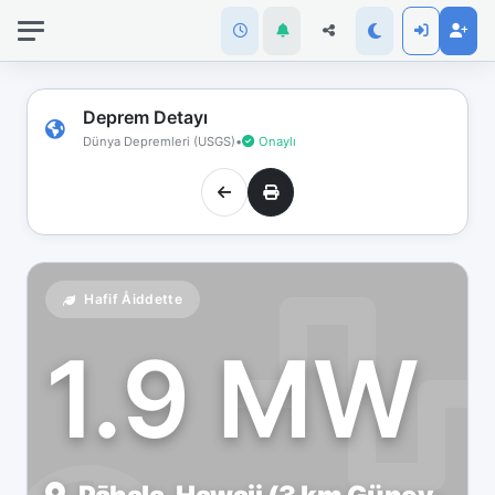
İnternet
bağlantınız
koptu!
Çevrimdışı
Deprem Detayı
moddasınız.
Dünya Depremleri (USGS)
•
Onaylı
Hafif Åiddette
1.9 MW