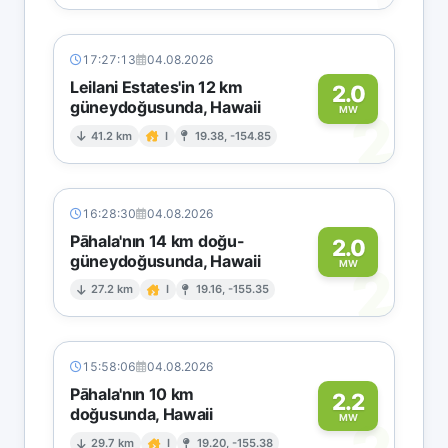
17:27:13
04.08.2026
Leilani Estates'in 12 km
2.0
güneydoğusunda, Hawaii
2
MW
41.2 km
I
19.38, -154.85
16:28:30
04.08.2026
Pāhala'nın 14 km doğu-
2.0
güneydoğusunda, Hawaii
2
MW
27.2 km
I
19.16, -155.35
15:58:06
04.08.2026
Pāhala'nın 10 km
2.2
doğusunda, Hawaii
MW
29.7 km
I
19.20, -155.38