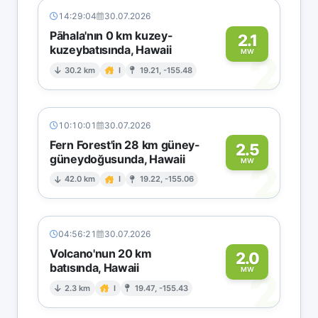
14:29:04
30.07.2026
Pāhala'nın 0 km kuzey-
2.1
kuzeybatısında, Hawaii
2
MW
30.2 km
I
19.21, -155.48
10:10:01
30.07.2026
Fern Forest'in 28 km güney-
2.5
güneydoğusunda, Hawaii
2
MW
42.0 km
I
19.22, -155.06
04:56:21
30.07.2026
Volcano'nun 20 km
2.0
batısında, Hawaii
2
MW
2.3 km
I
19.47, -155.43