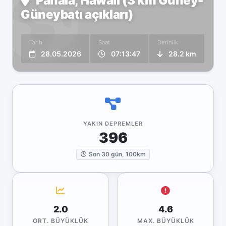
Pāhala, Hawaii (3 km Güney-
Güneybatı açıkları)
Tarih
Saat
Derinlik
28.05.2026
07:13:47
28.2 km
YAKIN DEPREMLER
396
Son 30 gün, 100km
2.0
4.6
ORT. BÜYÜKLÜK
MAX. BÜYÜKLÜK