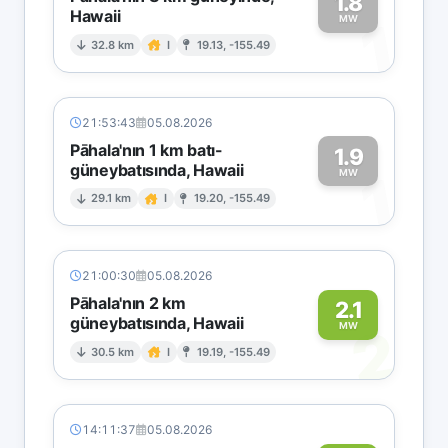
1.8
Hawaii
1
MW
32.8 km
I
19.13, -155.49
21:53:43
05.08.2026
Pāhala'nın 1 km batı-
1.9
güneybatısında, Hawaii
1
MW
29.1 km
I
19.20, -155.49
21:00:30
05.08.2026
Pāhala'nın 2 km
2.1
güneybatısında, Hawaii
2
MW
30.5 km
I
19.19, -155.49
14:11:37
05.08.2026