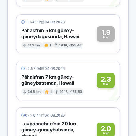
2
15:48:12
04.08.2026
Pāhala'nın 5 km güney-
1.9
güneydoğusunda, Hawaii
1
MW
31.2 km
I
19.16, -155.46
12:57:04
04.08.2026
Pāhala'nın 7 km güney-
2.3
güneybatısında, Hawaii
2
MW
34.8 km
I
19.13, -155.50
07:48:41
04.08.2026
Laupāhoehoe'nin 20 km
2.0
güney-güneybatısında,
MW
Hawaii