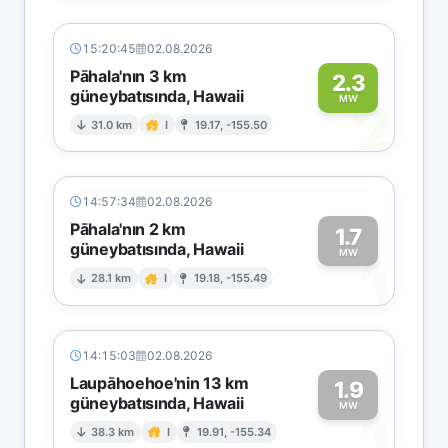
15:20:45
02.08.2026
Pāhala'nın 3 km
2.3
güneybatısında, Hawaii
2
MW
31.0 km
I
19.17, -155.50
14:57:34
02.08.2026
Pāhala'nın 2 km
1.7
güneybatısında, Hawaii
1
MW
28.1 km
I
19.18, -155.49
14:15:03
02.08.2026
Laupāhoehoe'nin 13 km
1.9
güneybatısında, Hawaii
1
MW
38.3 km
I
19.91, -155.34