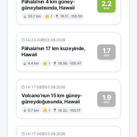
Pāhala'nın 4 km güney-
2.2
güneybatısında, Hawaii
2
MW
30.7 km
I
19.17, -155.50
14:23:20
03.08.2026
Pāhala'nın 17 km kuzeyinde,
1.7
Hawaii
1
MW
4.4 km
I
19.36, -155.47
14:17:08
03.08.2026
Volcano'nun 15 km güney-
1.9
güneydoğusunda, Hawaii
1
MW
0.7 km
I
19.32, -155.17
14:17:06
03.08.2026