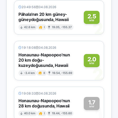
20:49:56
04.08.2026
Pāhala'nın 20 km güney-
2.5
güneydoğusunda, Hawaii
2
MW
42.6 km
I
19.05, -155.37
19:18:08
04.08.2026
Honaunau-Napoopoo'nun
2.0
20 km doğu-
MW
kuzeydoğusunda, Hawaii
2
-3.4 km
II
19.54, -155.69
19:08:33
04.08.2026
Honaunau-Napoopoo'nun
1.7
28 km doğusunda, Hawaii
1
MW
40.0 km
I
19.44, -155.60