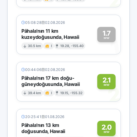
2
05:08:28
02.08.2026
Pāhala'nın 11 km
1.7
kuzeydoğusunda, Hawaii
1
MW
30.5 km
I
19.28, -155.40
00:44:06
02.08.2026
Pāhala'nın 17 km doğu-
2.1
güneydoğusunda, Hawaii
2
MW
39.4 km
I
19.15, -155.32
20:25:41
01.08.2026
Pāhala'nın 13 km
2.0
doğusunda, Hawaii
MW