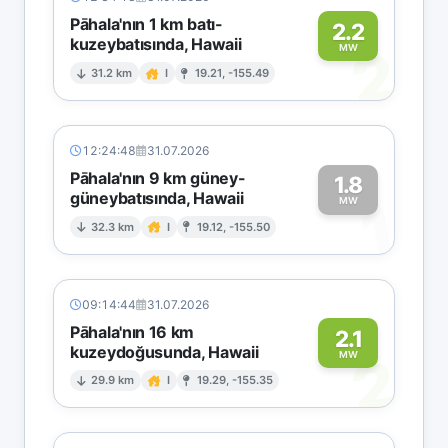
Pāhala'nın 1 km batı-
2.2
kuzeybatısında, Hawaii
2
MW
31.2 km
I
19.21, -155.49
12:24:48
31.07.2026
Pāhala'nın 9 km güney-
1.8
güneybatısında, Hawaii
1
MW
32.3 km
I
19.12, -155.50
09:14:44
31.07.2026
Pāhala'nın 16 km
2.1
kuzeydoğusunda, Hawaii
2
MW
29.9 km
I
19.29, -155.35