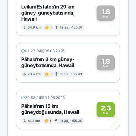
Leilani Estates'in 29 km
1.8
güney-güneybatısında,
MW
Hawaii
1
34.9 km
I
19.22, -155.01
01:27:04
05.08.2026
Pāhala'nın 3 km güney-
1.8
güneybatısında, Hawaii
1
MW
29.6 km
I
19.18, -155.49
20:58:29
04.08.2026
Pāhala'nın 15 km
2.3
güneydoğusunda, Hawaii
2
MW
41.3 km
I
19.09, -155.39