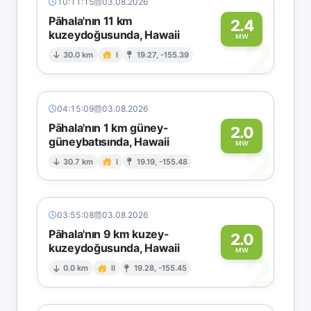
10:11:15
03.08.2026
Pāhala'nın 11 km
2.4
kuzeydoğusunda, Hawaii
2
MW
30.0 km
I
19.27, -155.39
04:15:09
03.08.2026
Pāhala'nın 1 km güney-
2.0
güneybatısında, Hawaii
2
MW
30.7 km
I
19.19, -155.48
03:55:08
03.08.2026
Pāhala'nın 9 km kuzey-
2.0
kuzeydoğusunda, Hawaii
2
MW
0.0 km
II
19.28, -155.45