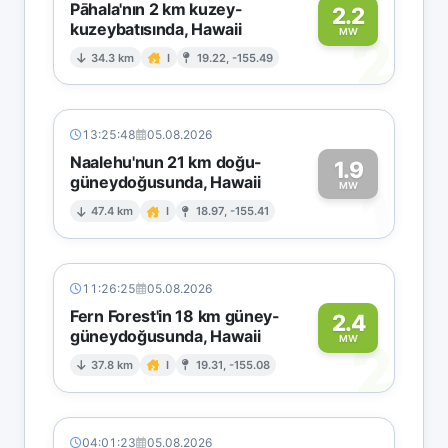
Pāhala'nın 2 km kuzey-
2.2
kuzeybatısında, Hawaii
2
MW
34.3 km
I
19.22, -155.49
13:25:48
05.08.2026
Naalehu'nun 21 km doğu-
1.9
güneydoğusunda, Hawaii
1
MW
47.4 km
I
18.97, -155.41
11:26:25
05.08.2026
Fern Forest'in 18 km güney-
2.4
güneydoğusunda, Hawaii
2
MW
37.8 km
I
19.31, -155.08
04:01:23
05.08.2026