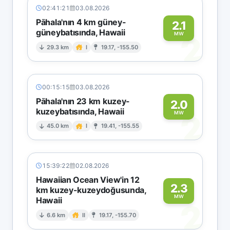
02:41:21
03.08.2026
Pāhala'nın 4 km güney-
2.1
güneybatısında, Hawaii
2
MW
29.3 km
I
19.17, -155.50
00:15:15
03.08.2026
Pāhala'nın 23 km kuzey-
2.0
kuzeybatısında, Hawaii
2
MW
45.0 km
I
19.41, -155.55
15:39:22
02.08.2026
Hawaiian Ocean View'in 12
2.3
km kuzey-kuzeydoğusunda,
MW
Hawaii
2
6.6 km
II
19.17, -155.70