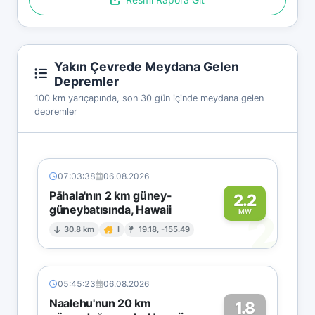
Yakın Çevrede Meydana Gelen
Depremler
100 km yarıçapında, son 30 gün içinde meydana gelen
depremler
07:03:38
06.08.2026
Pāhala'nın 2 km güney-
2.2
güneybatısında, Hawaii
2
MW
30.8 km
I
19.18, -155.49
05:45:23
06.08.2026
Naalehu'nun 20 km
1.8