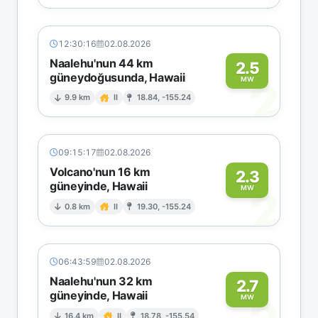
12:30:16
02.08.2026
Naalehu'nun 44 km
2.5
güneydoğusunda, Hawaii
2
MW
9.9 km
II
18.84, -155.24
09:15:17
02.08.2026
Volcano'nun 16 km
2.3
güneyinde, Hawaii
2
MW
0.8 km
II
19.30, -155.24
06:43:59
02.08.2026
Naalehu'nun 32 km
2.7
güneyinde, Hawaii
MW
16.4 km
II
18.78, -155.54