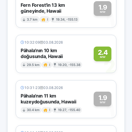
Fern Forest'in 13 km
1.9
güneyinde, Hawaii
1
MW
3.7 km
I
19.34, -155.13
10:32:09
03.08.2026
Pāhala'nın 10 km
2.4
doğusunda, Hawaii
2
MW
29.5 km
I
19.20, -155.38
10:31:23
03.08.2026
Pāhala'nın 11 km
1.9
kuzeydoğusunda, Hawaii
1
MW
30.4 km
I
19.27, -155.40