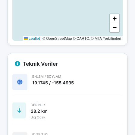
+
−
Leaflet
|
© OpenStreetMap © CARTO, © MTA Yerbilimleri
Teknik Veriler
ENLEM / BOYLAM
19.1745 / -155.4935
DERINLIK
28.2 km
Sığ Odak
EVENT ID