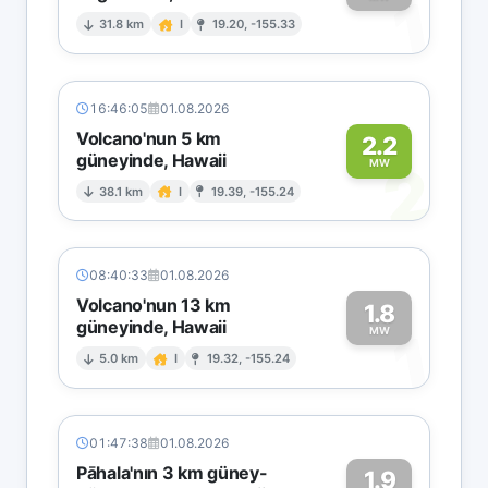
1
31.8 km
I
19.20, -155.33
16:46:05
01.08.2026
Volcano'nun 5 km
2.2
güneyinde, Hawaii
2
MW
38.1 km
I
19.39, -155.24
08:40:33
01.08.2026
Volcano'nun 13 km
1.8
güneyinde, Hawaii
1
MW
5.0 km
I
19.32, -155.24
01:47:38
01.08.2026
Pāhala'nın 3 km güney-
1.9