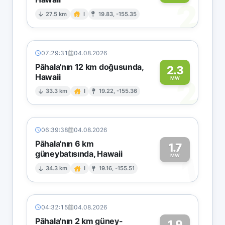
2
27.5 km
I
19.83, -155.35
07:29:31
04.08.2026
Pāhala'nın 12 km doğusunda,
2.3
Hawaii
2
MW
33.3 km
I
19.22, -155.36
06:39:38
04.08.2026
Pāhala'nın 6 km
1.7
güneybatısında, Hawaii
1
MW
34.3 km
I
19.16, -155.51
04:32:15
04.08.2026
Pāhala'nın 2 km güney-
1.9