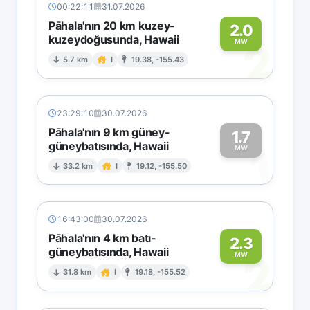
00:22:11
31.07.2026
Pāhala'nın 20 km kuzey-
2.0
kuzeydoğusunda, Hawaii
2
MW
5.7 km
I
19.38, -155.43
23:29:10
30.07.2026
Pāhala'nın 9 km güney-
1.7
güneybatısında, Hawaii
1
MW
33.2 km
I
19.12, -155.50
16:43:00
30.07.2026
Pāhala'nın 4 km batı-
2.3
güneybatısında, Hawaii
2
MW
31.8 km
I
19.18, -155.52