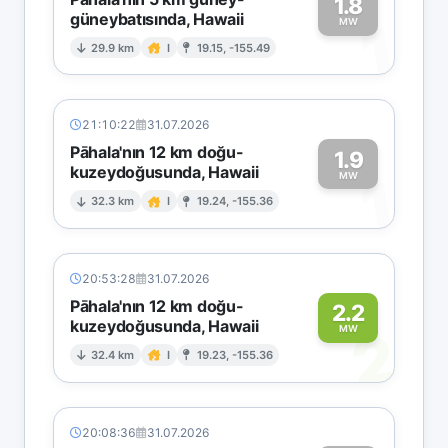
1.8
güneybatısında, Hawaii
1
MW
29.9 km
I
19.15, -155.49
21:10:22
31.07.2026
Pāhala'nın 12 km doğu-
1.9
kuzeydoğusunda, Hawaii
1
MW
32.3 km
I
19.24, -155.36
20:53:28
31.07.2026
Pāhala'nın 12 km doğu-
2.2
kuzeydoğusunda, Hawaii
2
MW
32.4 km
I
19.23, -155.36
20:08:36
31.07.2026