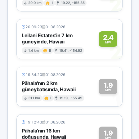
2
29.0 km
I
19.22, -155.35
20:09:23
01.08.2026
Leilani Estates'in 7 km
2.4
güneyinde, Hawaii
2
MW
1.4 km
II
19.41, -154.92
19:34:20
01.08.2026
Pāhala'nın 2 km
1.9
güneybatısında, Hawaii
1
MW
31.1 km
I
19.19, -155.49
19:12:43
01.08.2026
Pāhala'nın 16 km
1.9
doğusunda, Hawaii
MW