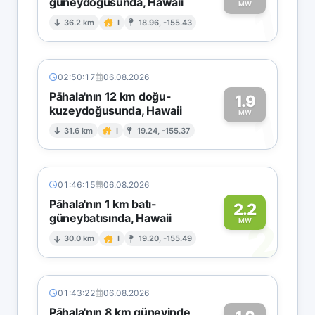
güneydoğusunda, Hawaii
1
MW
36.2 km
I
18.96, -155.43
02:50:17
06.08.2026
Pāhala'nın 12 km doğu-
1.9
kuzeydoğusunda, Hawaii
1
MW
31.6 km
I
19.24, -155.37
01:46:15
06.08.2026
Pāhala'nın 1 km batı-
2.2
güneybatısında, Hawaii
2
MW
30.0 km
I
19.20, -155.49
01:43:22
06.08.2026
Pāhala'nın 8 km güneyinde,