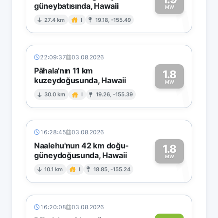
güneybatısında, Hawaii
1
MW
27.4 km
I
19.18, -155.49
22:09:37
03.08.2026
Pāhala'nın 11 km
1.8
kuzeydoğusunda, Hawaii
1
MW
30.0 km
I
19.26, -155.39
16:28:45
03.08.2026
Naalehu'nun 42 km doğu-
1.8
güneydoğusunda, Hawaii
1
MW
10.1 km
I
18.85, -155.24
16:20:08
03.08.2026