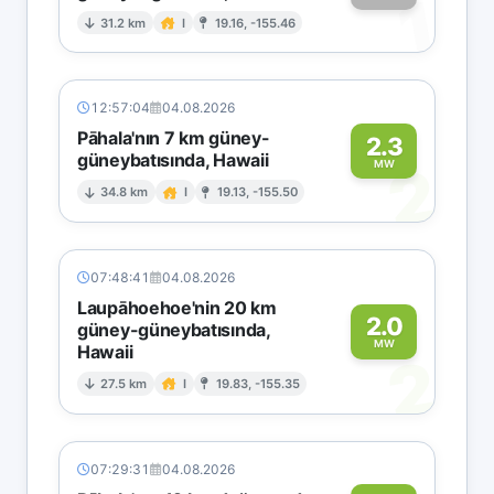
1
31.2 km
I
19.16, -155.46
12:57:04
04.08.2026
Pāhala'nın 7 km güney-
2.3
güneybatısında, Hawaii
2
MW
34.8 km
I
19.13, -155.50
07:48:41
04.08.2026
Laupāhoehoe'nin 20 km
2.0
güney-güneybatısında,
MW
Hawaii
2
27.5 km
I
19.83, -155.35
07:29:31
04.08.2026