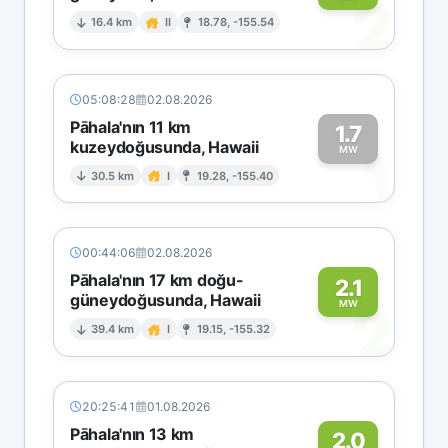
2
16.4 km
II
18.78, -155.54
05:08:28
02.08.2026
Pāhala'nın 11 km
1.7
kuzeydoğusunda, Hawaii
1
MW
30.5 km
I
19.28, -155.40
00:44:06
02.08.2026
Pāhala'nın 17 km doğu-
2.1
güneydoğusunda, Hawaii
2
MW
39.4 km
I
19.15, -155.32
20:25:41
01.08.2026
Pāhala'nın 13 km
2.0