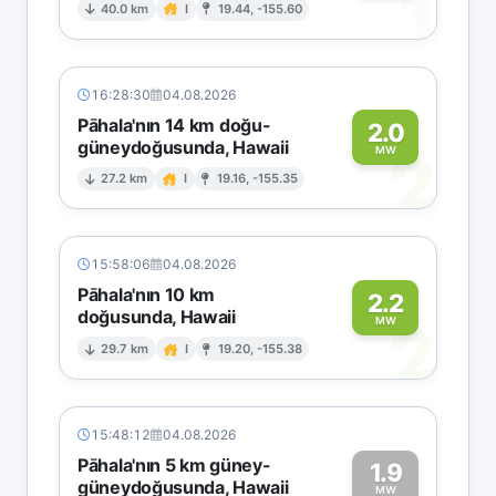
1
40.0 km
I
19.44, -155.60
16:28:30
04.08.2026
Pāhala'nın 14 km doğu-
2.0
güneydoğusunda, Hawaii
2
MW
27.2 km
I
19.16, -155.35
15:58:06
04.08.2026
Pāhala'nın 10 km
2.2
doğusunda, Hawaii
2
MW
29.7 km
I
19.20, -155.38
15:48:12
04.08.2026
Pāhala'nın 5 km güney-
1.9
güneydoğusunda, Hawaii
MW