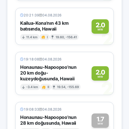
20:21:39
04.08.2026
Kailua-Kona'nın 43 km
2.0
batısında, Hawaii
2
MW
11.4 km
I
19.60, -156.41
19:18:08
04.08.2026
Honaunau-Napoopoo'nun
2.0
20 km doğu-
MW
kuzeydoğusunda, Hawaii
2
-3.4 km
II
19.54, -155.69
19:08:33
04.08.2026
Honaunau-Napoopoo'nun
1.7
28 km doğusunda, Hawaii
MW