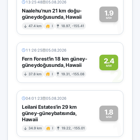
13:25:48
05.08.2026
Naalehu'nun 21 km doğu-
1.9
güneydoğusunda, Hawaii
1
MW
47.4 km
I
18.97, -155.41
11:26:25
05.08.2026
Fern Forest'in 18 km güney-
2.4
güneydoğusunda, Hawaii
2
MW
37.8 km
I
19.31, -155.08
04:01:23
05.08.2026
Leilani Estates'in 29 km
1.8
güney-güneybatısında,
MW
Hawaii
1
34.9 km
I
19.22, -155.01