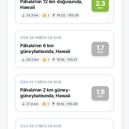
Pāhala'nın 12 km doğusunda,
2.3
Hawaii
2
MW
33.3 km
I
19.22, -155.36
06:39:38
04.08.2026
Pāhala'nın 6 km
1.7
güneybatısında, Hawaii
1
MW
34.3 km
I
19.16, -155.51
04:32:15
04.08.2026
Pāhala'nın 2 km güney-
1.9
güneybatısında, Hawaii
1
MW
27.4 km
I
19.18, -155.49
22:09:37
03.08.2026