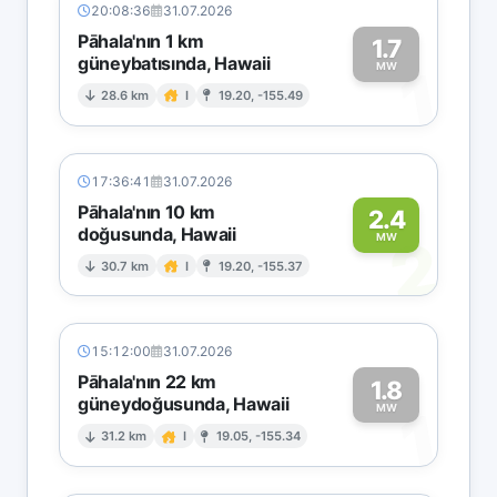
20:08:36
31.07.2026
Pāhala'nın 1 km
1.7
güneybatısında, Hawaii
1
MW
28.6 km
I
19.20, -155.49
17:36:41
31.07.2026
Pāhala'nın 10 km
2.4
doğusunda, Hawaii
2
MW
30.7 km
I
19.20, -155.37
15:12:00
31.07.2026
Pāhala'nın 22 km
1.8
güneydoğusunda, Hawaii
1
MW
31.2 km
I
19.05, -155.34