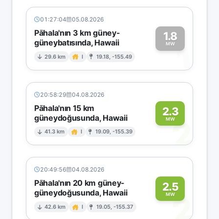
01:27:04
05.08.2026
Pāhala'nın 3 km güney-
1.8
güneybatısında, Hawaii
1
MW
29.6 km
I
19.18, -155.49
20:58:29
04.08.2026
Pāhala'nın 15 km
2.3
güneydoğusunda, Hawaii
2
MW
41.3 km
I
19.09, -155.39
20:49:56
04.08.2026
Pāhala'nın 20 km güney-
2.5
güneydoğusunda, Hawaii
2
MW
42.6 km
I
19.05, -155.37