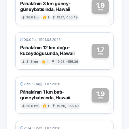
Pāhala'nın 3 km güney-
1.9
güneybatısında, Hawaii
1
MW
28.6 km
I
19.17, -155.49
00:09:41
01.08.2026
Pāhala'nın 12 km doğu-
1.7
kuzeydoğusunda, Hawaii
1
MW
31.6 km
I
19.23, -155.36
23:55:04
31.07.2026
Pāhala'nın 1 km batı-
1.9
güneybatısında, Hawaii
1
MW
28.0 km
I
19.20, -155.49
21:46:35
31.07.2026