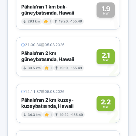
Pāhala'nın 1 km batı-
1.9
güneybatısında, Hawaii
1
MW
29.1 km
I
19.20, -155.49
21:00:30
05.08.2026
Pāhala'nın 2 km
2.1
güneybatısında, Hawaii
2
MW
30.5 km
I
19.19, -155.49
14:11:37
05.08.2026
Pāhala'nın 2 km kuzey-
2.2
kuzeybatısında, Hawaii
2
MW
34.3 km
I
19.22, -155.49