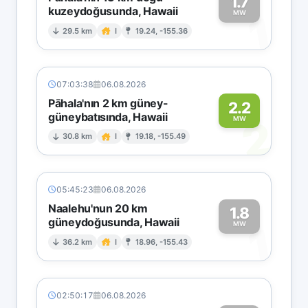
1.7
kuzeydoğusunda, Hawaii
1
MW
29.5 km
I
19.24, -155.36
07:03:38
06.08.2026
Pāhala'nın 2 km güney-
2.2
güneybatısında, Hawaii
2
MW
30.8 km
I
19.18, -155.49
05:45:23
06.08.2026
Naalehu'nun 20 km
1.8
güneydoğusunda, Hawaii
1
MW
36.2 km
I
18.96, -155.43
02:50:17
06.08.2026