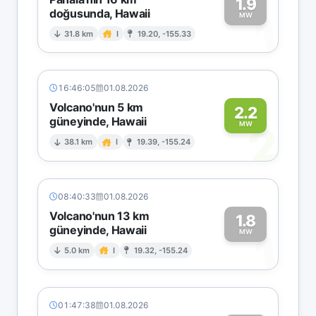
1.9
doğusunda, Hawaii
1
MW
31.8 km
I
19.20, -155.33
16:46:05
01.08.2026
Volcano'nun 5 km
2.2
güneyinde, Hawaii
2
MW
38.1 km
I
19.39, -155.24
08:40:33
01.08.2026
Volcano'nun 13 km
1.8
güneyinde, Hawaii
1
MW
5.0 km
I
19.32, -155.24
01:47:38
01.08.2026