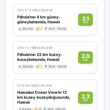
02:41:21
03.08.2026
Pāhala'nın 4 km güney-
2.1
güneybatısında, Hawaii
2
MW
29.3 km
I
19.17, -155.50
00:15:15
03.08.2026
Pāhala'nın 23 km kuzey-
2.0
kuzeybatısında, Hawaii
2
MW
45.0 km
I
19.41, -155.55
15:39:22
02.08.2026
Hawaiian Ocean View'in 12
2.3
km kuzey-kuzeydoğusunda,
MW
Hawaii
6.6 km
II
19.17, -155.70