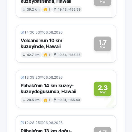
kuzeybatısında, Hawaii
1
MW
39.2 km
I
19.43, -155.59
14:00:53
06.08.2026
Volcano'nun 10 km
1.7
kuzeyinde, Hawaii
1
MW
42.7 km
I
19.54, -155.25
13:09:20
06.08.2026
Pāhala'nın 14 km kuzey-
2.3
kuzeydoğusunda, Hawaii
2
MW
28.5 km
I
19.31, -155.40
12:28:25
06.08.2026
Pāhala'nın 13 km doğu-