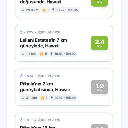
doğusunda, Hawaii
2
MW
29.0 km
I
19.22, -155.35
20:09:23
01.08.2026
Leilani Estates'in 7 km
2.4
güneyinde, Hawaii
2
MW
1.4 km
II
19.41, -154.92
19:34:20
01.08.2026
Pāhala'nın 2 km
1.9
güneybatısında, Hawaii
1
MW
31.1 km
I
19.19, -155.49
19:12:43
01.08.2026
Pāhala'nın 16 km