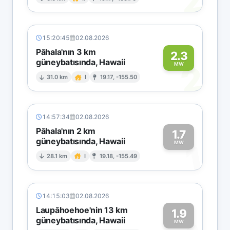
2
15:20:45
02.08.2026
Pāhala'nın 3 km
2.3
güneybatısında, Hawaii
2
MW
31.0 km
I
19.17, -155.50
14:57:34
02.08.2026
Pāhala'nın 2 km
1.7
güneybatısında, Hawaii
1
MW
28.1 km
I
19.18, -155.49
14:15:03
02.08.2026
Laupāhoehoe'nin 13 km
1.9
güneybatısında, Hawaii
MW