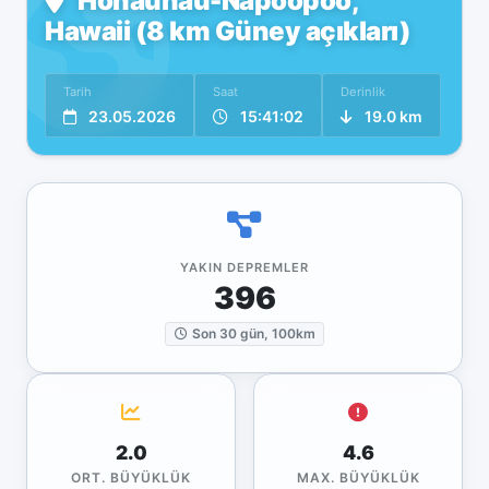
Honaunau-Napoopoo,
Hawaii (8 km Güney açıkları)
Tarih
Saat
Derinlik
23.05.2026
15:41:02
19.0 km
YAKIN DEPREMLER
396
Son 30 gün, 100km
2.0
4.6
ORT. BÜYÜKLÜK
MAX. BÜYÜKLÜK