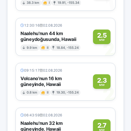
1
38.3 km
I
19.91, -155.34
12:30:16
02.08.2026
Naalehu'nun 44 km
2.5
güneydoğusunda, Hawaii
2
MW
9.9 km
II
18.84, -155.24
09:15:17
02.08.2026
Volcano'nun 16 km
2.3
güneyinde, Hawaii
2
MW
0.8 km
II
19.30, -155.24
06:43:59
02.08.2026
Naalehu'nun 32 km
2.7
güneyinde, Hawaii
MW