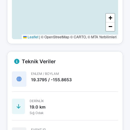
+
−
Leaflet
|
© OpenStreetMap © CARTO, © MTA Yerbilimleri
Teknik Veriler
ENLEM / BOYLAM
19.3795 / -155.8653
DERINLIK
19.0 km
Sığ Odak
EVENT ID