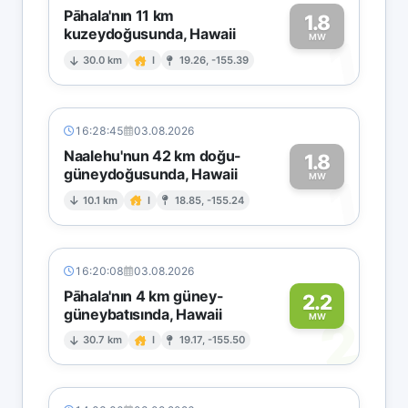
Pāhala'nın 11 km
1.8
kuzeydoğusunda, Hawaii
1
MW
30.0 km
I
19.26, -155.39
16:28:45
03.08.2026
Naalehu'nun 42 km doğu-
1.8
güneydoğusunda, Hawaii
1
MW
10.1 km
I
18.85, -155.24
16:20:08
03.08.2026
Pāhala'nın 4 km güney-
2.2
güneybatısında, Hawaii
2
MW
30.7 km
I
19.17, -155.50