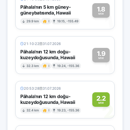
Pāhala'nın 5 km güney-
1.8
güneybatısında, Hawaii
1
MW
29.9 km
I
19.15, -155.49
21:10:22
31.07.2026
Pāhala'nın 12 km doğu-
1.9
kuzeydoğusunda, Hawaii
1
MW
32.3 km
I
19.24, -155.36
20:53:28
31.07.2026
Pāhala'nın 12 km doğu-
2.2
kuzeydoğusunda, Hawaii
2
MW
32.4 km
I
19.23, -155.36