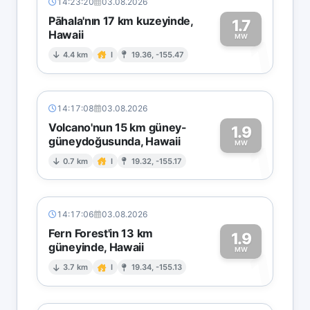
14:23:20
03.08.2026
Pāhala'nın 17 km kuzeyinde,
1.7
Hawaii
1
MW
4.4 km
I
19.36, -155.47
14:17:08
03.08.2026
Volcano'nun 15 km güney-
1.9
güneydoğusunda, Hawaii
1
MW
0.7 km
I
19.32, -155.17
14:17:06
03.08.2026
Fern Forest'in 13 km
1.9
güneyinde, Hawaii
1
MW
3.7 km
I
19.34, -155.13