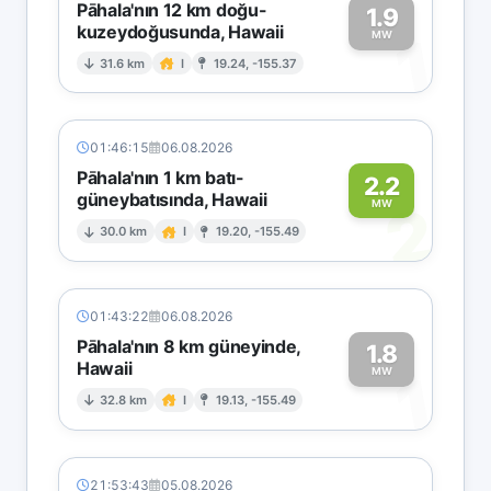
Pāhala'nın 12 km doğu-
1.9
kuzeydoğusunda, Hawaii
1
MW
31.6 km
I
19.24, -155.37
01:46:15
06.08.2026
Pāhala'nın 1 km batı-
2.2
güneybatısında, Hawaii
2
MW
30.0 km
I
19.20, -155.49
01:43:22
06.08.2026
Pāhala'nın 8 km güneyinde,
1.8
Hawaii
1
MW
32.8 km
I
19.13, -155.49
21:53:43
05.08.2026