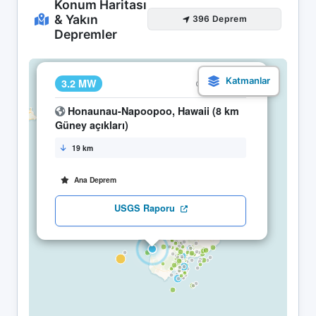
Konum Haritası
& Yakın
396 Deprem
Depremler
×
3.2 MW
23.05 15:41
Honaunau-Napoopoo, Hawaii (8 km
Güney açıkları)
19 km
Ana Deprem
USGS Raporu