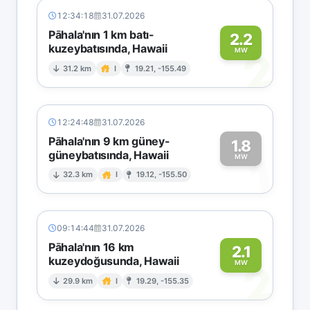
12:34:18
31.07.2026
Pāhala'nın 1 km batı-
2.2
kuzeybatısında, Hawaii
2
MW
31.2 km
I
19.21, -155.49
12:24:48
31.07.2026
Pāhala'nın 9 km güney-
1.8
güneybatısında, Hawaii
1
MW
32.3 km
I
19.12, -155.50
09:14:44
31.07.2026
Pāhala'nın 16 km
2.1
kuzeydoğusunda, Hawaii
2
MW
29.9 km
I
19.29, -155.35