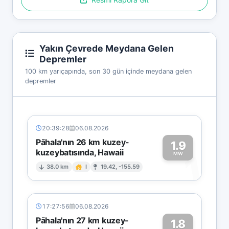
Yakın Çevrede Meydana Gelen
Depremler
100 km yarıçapında, son 30 gün içinde meydana gelen
depremler
20:39:28
06.08.2026
Pāhala'nın 26 km kuzey-
1.9
kuzeybatısında, Hawaii
1
MW
38.0 km
I
19.42, -155.59
17:27:56
06.08.2026
Pāhala'nın 27 km kuzey-
1.8