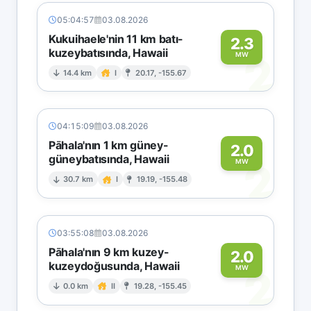
05:04:57
03.08.2026
Kukuihaele'nin 11 km batı-
2.3
kuzeybatısında, Hawaii
2
MW
14.4 km
I
20.17, -155.67
04:15:09
03.08.2026
Pāhala'nın 1 km güney-
2.0
güneybatısında, Hawaii
2
MW
30.7 km
I
19.19, -155.48
03:55:08
03.08.2026
Pāhala'nın 9 km kuzey-
2.0
kuzeydoğusunda, Hawaii
2
MW
0.0 km
II
19.28, -155.45