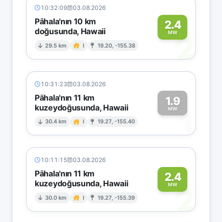
10:32:09
03.08.2026
Pāhala'nın 10 km
2.4
doğusunda, Hawaii
2
MW
29.5 km
I
19.20, -155.38
10:31:23
03.08.2026
Pāhala'nın 11 km
1.9
kuzeydoğusunda, Hawaii
1
MW
30.4 km
I
19.27, -155.40
10:11:15
03.08.2026
Pāhala'nın 11 km
2.4
kuzeydoğusunda, Hawaii
2
MW
30.0 km
I
19.27, -155.39