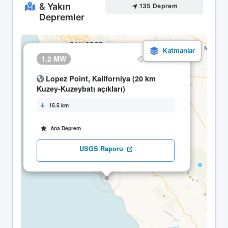
& Yakın
135 Deprem
Depremler
×
1.2 MW
30.04 11:09
Lopez Point, Kaliforniya (20 km
Kuzey-Kuzeybatı açıkları)
15.5 km
Ana Deprem
USGS Raporu