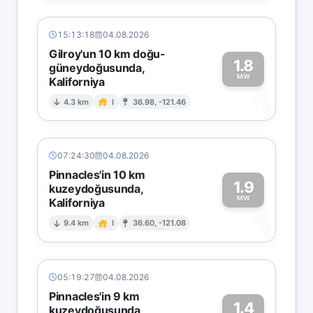
15:13:18
04.08.2026
Gilroy'un 10 km doğu-
1.8
güneydoğusunda,
MW
Kaliforniya
1
4.3 km
I
36.98, -121.46
07:24:30
04.08.2026
Pinnacles'in 10 km
1.9
kuzeydoğusunda,
MW
Kaliforniya
1
9.4 km
I
36.60, -121.08
05:19:27
04.08.2026
Pinnacles'in 9 km
1.4
kuzeydoğusunda,