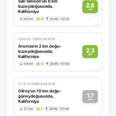
San Simeon'un 6 km
2.8
kuzeydoğusunda,
MW
Kaliforniya
2
6.9 km
II
35.68, -121.14
00:04:15
05.08.2026
Aromas'ın 2 km doğu-
2.3
kuzeydoğusunda,
MW
Kaliforniya
2
0.8 km
II
36.90, -121.62
19:15:45
04.08.2026
Gilroy'un 10 km doğu-
1.7
güneydoğusunda,
MW
Kaliforniya
1
4.7 km
I
36.98, -121.46