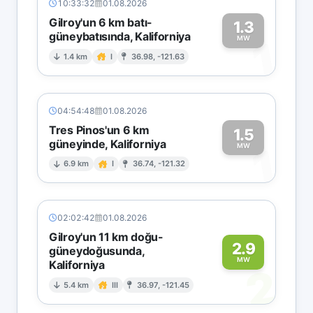
10:33:32
01.08.2026
Gilroy'un 6 km batı-
1.3
güneybatısında, Kaliforniya
1
MW
1.4 km
I
36.98, -121.63
04:54:48
01.08.2026
Tres Pinos'un 6 km
1.5
güneyinde, Kaliforniya
1
MW
6.9 km
I
36.74, -121.32
02:02:42
01.08.2026
Gilroy'un 11 km doğu-
2.9
güneydoğusunda,
MW
Kaliforniya
2
5.4 km
III
36.97, -121.45