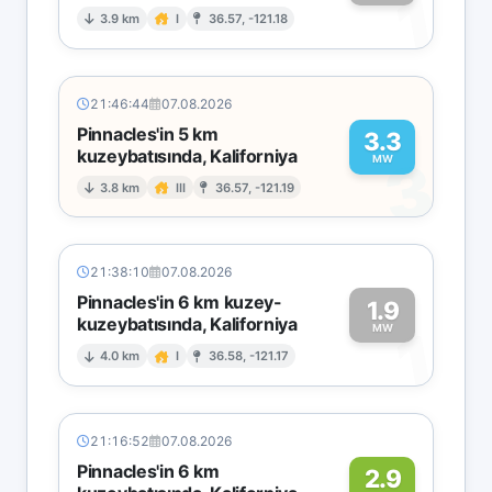
1
3.9 km
I
36.57, -121.18
21:46:44
07.08.2026
Pinnacles'in 5 km
3.3
kuzeybatısında, Kaliforniya
3
MW
3.8 km
III
36.57, -121.19
21:38:10
07.08.2026
Pinnacles'in 6 km kuzey-
1.9
kuzeybatısında, Kaliforniya
1
MW
4.0 km
I
36.58, -121.17
21:16:52
07.08.2026
Pinnacles'in 6 km
2.9