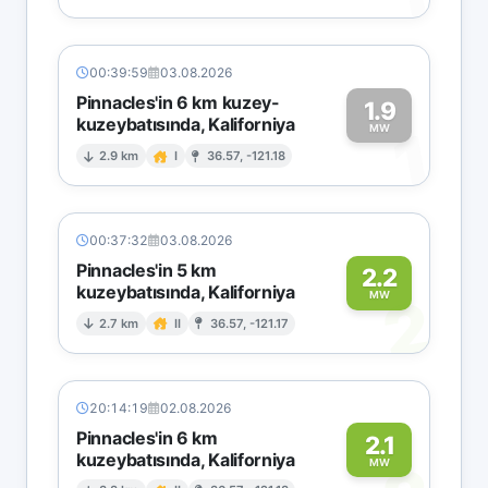
00:39:59
03.08.2026
Pinnacles'in 6 km kuzey-
1.9
kuzeybatısında, Kaliforniya
1
MW
2.9 km
I
36.57, -121.18
00:37:32
03.08.2026
Pinnacles'in 5 km
2.2
kuzeybatısında, Kaliforniya
2
MW
2.7 km
II
36.57, -121.17
20:14:19
02.08.2026
Pinnacles'in 6 km
2.1
kuzeybatısında, Kaliforniya
MW