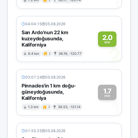
1
7.2 km
I
36.17, -120.74
04:04:15
05.08.2026
San Ardo'nun 22 km
2.0
kuzeydoğusunda,
MW
Kaliforniya
2
6.4 km
I
36.19, -120.77
03:07:24
05.08.2026
Pinnacles'in 1 km doğu-
1.7
güneydoğusunda,
MW
Kaliforniya
1
1.3 km
I
36.53, -121.14
01:55:25
05.08.2026