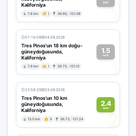
MW
Kaliforniya
1
7.8 km
I
36.60, -121.08
01:16:08
04.08.2026
Tres Pinos'un 18 km doğu-
1.5
güneydoğusunda,
MW
Kaliforniya
1
7.6 km
I
36.75, -121.12
23:58:29
03.08.2026
Tres Pinos'un 10 km
2.4
güneydoğusunda,
MW
Kaliforniya
2
13.0 km
II
36.73, -121.24