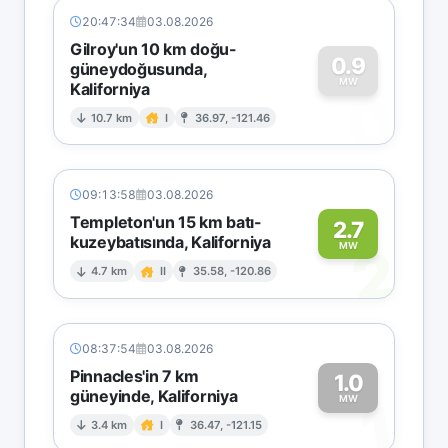
20:47:34
03.08.2026
Gilroy'un 10 km doğu-
0.9
güneydoğusunda,
MW
Kaliforniya
0
10.7 km
I
36.97, -121.46
09:13:58
03.08.2026
Templeton'un 15 km batı-
2.7
kuzeybatısında, Kaliforniya
2
MW
4.7 km
II
35.58, -120.86
08:37:54
03.08.2026
Pinnacles'in 7 km
1.0
güneyinde, Kaliforniya
1
MW
3.4 km
I
36.47, -121.15