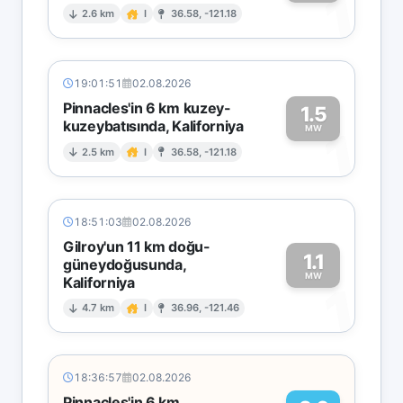
1
2.6 km
I
36.58, -121.18
19:01:51
02.08.2026
Pinnacles'in 6 km kuzey-
1.5
kuzeybatısında, Kaliforniya
1
MW
2.5 km
I
36.58, -121.18
18:51:03
02.08.2026
Gilroy'un 11 km doğu-
1.1
güneydoğusunda,
MW
Kaliforniya
1
4.7 km
I
36.96, -121.46
18:36:57
02.08.2026
Pinnacles'in 6 km