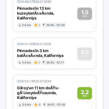
03:48:27
26.07.2026
Pinnacles'in 13 km
1.5
kuzeybatÄ±sÄ±nda,
MW
Kaliforniya
1
5.6 km
I
36.60, -121.26
06:57:20
25.07.2026
Pinnacles'in 3 km
0.6
batÄ±sÄ±nda, Kaliforniya
0
MW
5.0 km
I
36.53, -121.17
06:03:13
25.07.2026
Gilroy'un 11 km doÄŸu-
2.2
gÃ¼neydoÄŸusunda,
MW
Kaliforniya
2
5.4 km
II
36.97, -121.45