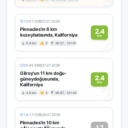
3
13:01:00
27.07.2026
Pinnacles'in 6 km
2.4
kuzeybatısında, Kaliforniya
2
MW
5.4 km
II
36.57, -121.19
05:45:49
27.07.2026
Gilroy'un 11 km doğu-
2.4
güneydoğusunda,
MW
Kaliforniya
2
4.8 km
II
36.97, -121.45
14:17:53
26.07.2026
Pinnacles'in 10 km
1.7