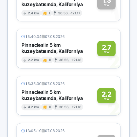
1.3
kuzeybatısında, Kaliforniya
1
MW
2.4 km
I
36.56, -121.17
15:40:34
07.08.2026
Pinnacles'in 5 km
2.7
kuzeybatısında, Kaliforniya
2
MW
2.2 km
II
36.56, -121.18
15:35:30
07.08.2026
Pinnacles'in 5 km
2.2
kuzeybatısında, Kaliforniya
2
MW
4.2 km
II
36.56, -121.18
13:05:19
07.08.2026