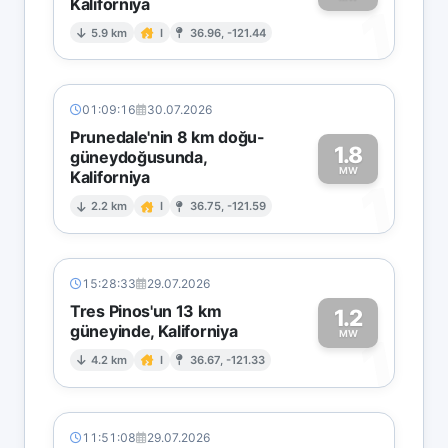
Kaliforniya
1
5.9 km
I
36.96, -121.44
01:09:16
30.07.2026
Prunedale'nin 8 km doğu-
1.8
güneydoğusunda,
MW
Kaliforniya
1
2.2 km
I
36.75, -121.59
15:28:33
29.07.2026
Tres Pinos'un 13 km
1.2
güneyinde, Kaliforniya
1
MW
4.2 km
I
36.67, -121.33
11:51:08
29.07.2026