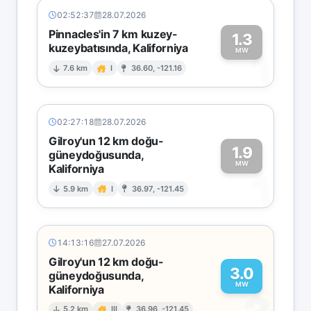
02:52:37
28.07.2026
Pinnacles'in 7 km kuzey-
1.3
kuzeybatısında, Kaliforniya
1
MW
7.6 km
I
36.60, -121.16
02:27:18
28.07.2026
Gilroy'un 12 km doğu-
1.9
güneydoğusunda,
MW
Kaliforniya
1
5.9 km
I
36.97, -121.45
14:13:16
27.07.2026
Gilroy'un 12 km doğu-
3.0
güneydoğusunda,
MW
Kaliforniya
5.2 km
III
36.96, -121.45