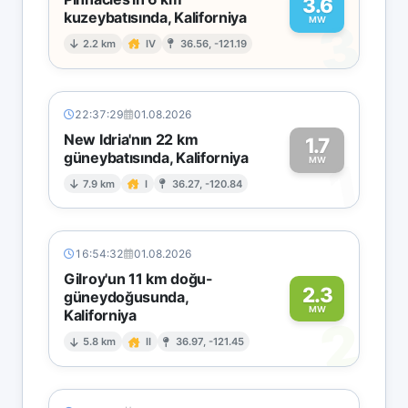
3.6
kuzeybatısında, Kaliforniya
3
MW
2.2 km
IV
36.56, -121.19
22:37:29
01.08.2026
New Idria'nın 22 km
1.7
güneybatısında, Kaliforniya
1
MW
7.9 km
I
36.27, -120.84
16:54:32
01.08.2026
Gilroy'un 11 km doğu-
2.3
güneydoğusunda,
MW
Kaliforniya
2
5.8 km
II
36.97, -121.45