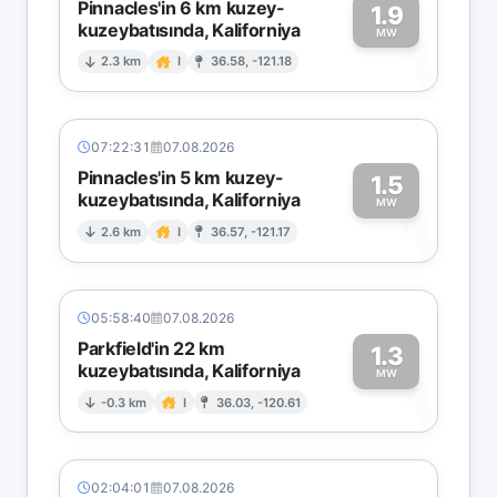
Pinnacles'in 6 km kuzey-
1.9
kuzeybatısında, Kaliforniya
1
MW
2.3 km
I
36.58, -121.18
07:22:31
07.08.2026
Pinnacles'in 5 km kuzey-
1.5
kuzeybatısında, Kaliforniya
1
MW
2.6 km
I
36.57, -121.17
05:58:40
07.08.2026
Parkfield'in 22 km
1.3
kuzeybatısında, Kaliforniya
1
MW
-0.3 km
I
36.03, -120.61
02:04:01
07.08.2026