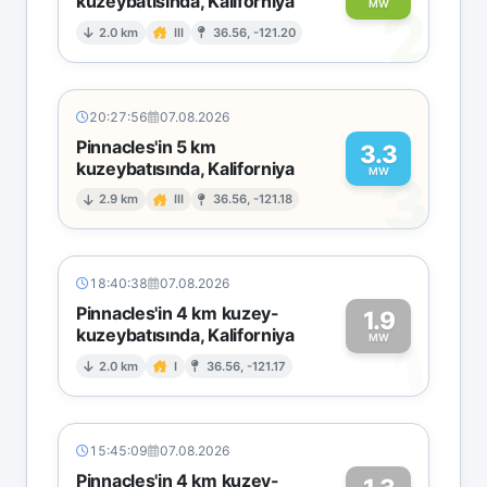
kuzeybatısında, Kaliforniya
2
MW
2.0 km
III
36.56, -121.20
20:27:56
07.08.2026
Pinnacles'in 5 km
3.3
kuzeybatısında, Kaliforniya
3
MW
2.9 km
III
36.56, -121.18
18:40:38
07.08.2026
Pinnacles'in 4 km kuzey-
1.9
kuzeybatısında, Kaliforniya
1
MW
2.0 km
I
36.56, -121.17
15:45:09
07.08.2026
Pinnacles'in 4 km kuzey-