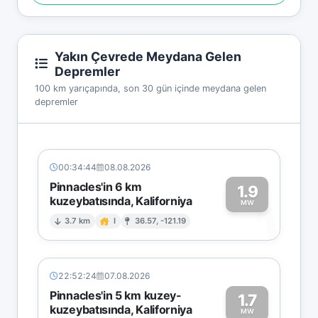
Yakın Çevrede Meydana Gelen
Depremler
100 km yarıçapında, son 30 gün içinde meydana gelen
depremler
00:34:44
08.08.2026
Pinnacles'in 6 km
1.9
kuzeybatısında, Kaliforniya
1
MW
3.7 km
I
36.57, -121.19
22:52:24
07.08.2026
Pinnacles'in 5 km kuzey-
1.7
kuzeybatısında, Kaliforniya
MW