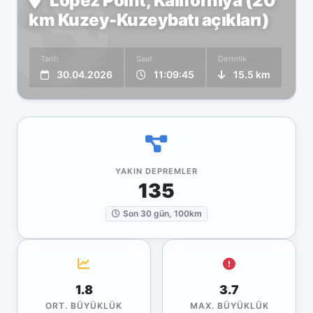
Lopez Point, Kaliforniya (20
km Kuzey-Kuzeybatı açıkları)
Tarih
Saat
Derinlik
30.04.2026
11:09:45
15.5 km
YAKIN DEPREMLER
135
Son 30 gün, 100km
1.8
3.7
ORT. BÜYÜKLÜK
MAX. BÜYÜKLÜK