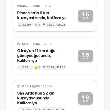
04:47:20
06.08.2026
Pinnacles'in 9 km
1.5
kuzeybatısında, Kaliforniya
1
MW
5.5 km
I
36.59, -121.21
16:05:29
05.08.2026
Gilroy'un 11 km doğu-
1.5
güneydoğusunda,
MW
Kaliforniya
1
6.6 km
I
36.97, -121.45
10:10:19
05.08.2026
San Ardo'nun 22 km
1.8
kuzeydoğusunda,
MW
Kaliforniya