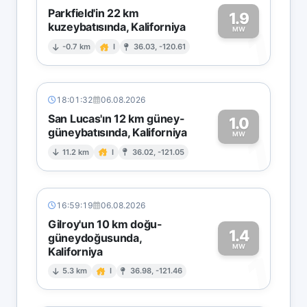
Parkfield'in 22 km
1.9
kuzeybatısında, Kaliforniya
1
MW
-0.7 km
I
36.03, -120.61
18:01:32
06.08.2026
San Lucas'ın 12 km güney-
1.0
güneybatısında, Kaliforniya
1
MW
11.2 km
I
36.02, -121.05
16:59:19
06.08.2026
Gilroy'un 10 km doğu-
1.4
güneydoğusunda,
MW
Kaliforniya
1
5.3 km
I
36.98, -121.46