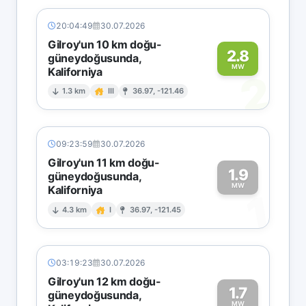
20:04:49
30.07.2026
Gilroy'un 10 km doğu-
2.8
güneydoğusunda,
MW
Kaliforniya
2
1.3 km
III
36.97, -121.46
09:23:59
30.07.2026
Gilroy'un 11 km doğu-
1.9
güneydoğusunda,
MW
Kaliforniya
1
4.3 km
I
36.97, -121.45
03:19:23
30.07.2026
Gilroy'un 12 km doğu-
1.7
güneydoğusunda,
MW