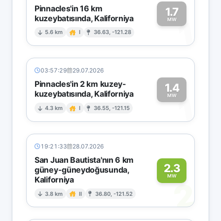
Pinnacles'in 16 km
1.7
kuzeybatısında, Kaliforniya
1
MW
5.6 km
I
36.63, -121.28
03:57:29
29.07.2026
Pinnacles'in 2 km kuzey-
1.4
kuzeybatısında, Kaliforniya
1
MW
4.3 km
I
36.55, -121.15
19:21:33
28.07.2026
San Juan Bautista'nın 6 km
2.3
güney-güneydoğusunda,
MW
Kaliforniya
2
3.8 km
II
36.80, -121.52