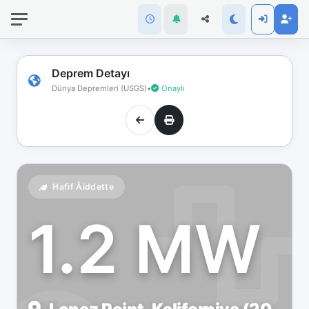
İnternet
bağlantınız
koptu!
Çevrimdışı
Deprem Detayı
moddasınız.
Dünya Depremleri (USGS)
•
Onaylı
Hafif Åiddette
1.2 MW