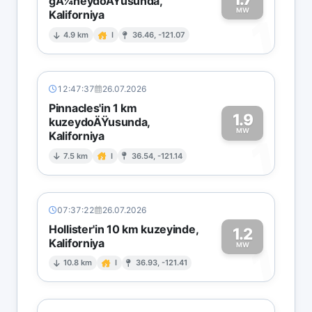
gÃ¼neydoÄŸusunda,
MW
Kaliforniya
1
4.9 km
I
36.46, -121.07
12:47:37
26.07.2026
Pinnacles'in 1 km
1.9
kuzeydoÄŸusunda,
MW
Kaliforniya
1
7.5 km
I
36.54, -121.14
07:37:22
26.07.2026
Hollister'in 10 km kuzeyinde,
1.2
Kaliforniya
1
MW
10.8 km
I
36.93, -121.41