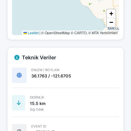
+
−
Leaflet
|
© OpenStreetMap © CARTO, © MTA Yerbilimleri
Teknik Veriler
ENLEM / BOYLAM
36.1763 / -121.6705
DERINLIK
15.5 km
Sığ Odak
EVENT ID