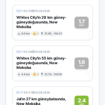
21:02:33
05.08.2026
Whites City'in 28 km güney-
1.7
güneydoğusunda, New
MW
Meksika
1
0.0 km
I
31.95, -104.21
21:02:29
05.08.2026
Whites City'in 55 km güney-
1.6
güneydoğusunda, New
MW
Meksika
1
4.4 km
I
31.70, -104.19
17:43:21
05.08.2026
Jal'ın 27 km güneybatısında,
2.4
New Meksika
MW