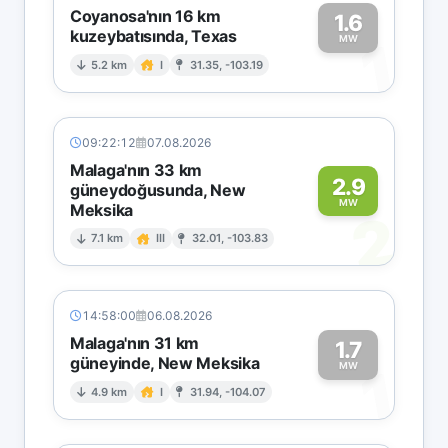
Coyanosa'nın 16 km
1.6
kuzeybatısında, Texas
1
MW
5.2 km
I
31.35, -103.19
09:22:12
07.08.2026
Malaga'nın 33 km
2.9
güneydoğusunda, New
MW
Meksika
2
7.1 km
III
32.01, -103.83
14:58:00
06.08.2026
Malaga'nın 31 km
1.7
güneyinde, New Meksika
1
MW
4.9 km
I
31.94, -104.07