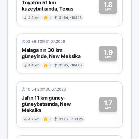
Toyah'ın 51 km
1.8
kuzeybatısında, Texas
1
MW
4.2 km
I
31.64, -104.18
02:36:10
31.07.2026
Malaga'nın 30 km
1.9
güneyinde, New Meksika
1
MW
4.4 km
I
31.95, -104.07
10:54:20
30.07.2026
Jal'ın 11 km güney-
1.7
güneybatısında, New
MW
Meksika
1
4.7 km
I
32.02, -103.25