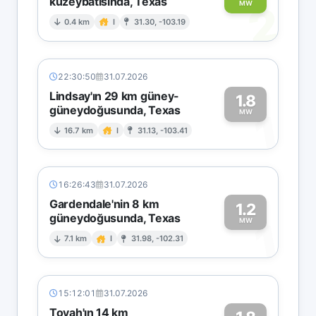
kuzeybatısında, Texas
2
MW
0.4 km
I
31.30, -103.19
22:30:50
31.07.2026
Lindsay'ın 29 km güney-
1.8
güneydoğusunda, Texas
1
MW
16.7 km
I
31.13, -103.41
16:26:43
31.07.2026
Gardendale'nin 8 km
1.2
güneydoğusunda, Texas
1
MW
7.1 km
I
31.98, -102.31
15:12:01
31.07.2026
Toyah'ın 14 km