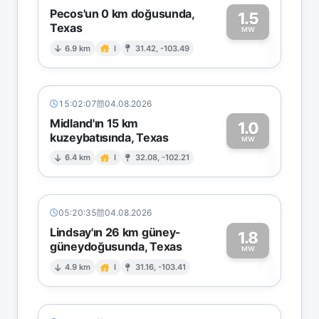
Pecos'un 0 km doğusunda,
1.5
Texas
1
MW
6.9 km
I
31.42, -103.49
15:02:07
04.08.2026
Midland'ın 15 km
1.0
kuzeybatısında, Texas
1
MW
6.4 km
I
32.08, -102.21
05:20:35
04.08.2026
Lindsay'ın 26 km güney-
1.8
güneydoğusunda, Texas
1
MW
4.9 km
I
31.16, -103.41