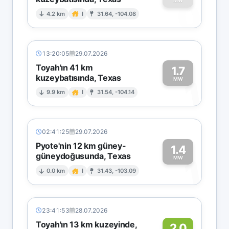
0
MW
4.2 km
I
31.64, -104.08
13:20:05
29.07.2026
Toyah'ın 41 km
1.7
kuzeybatısında, Texas
1
MW
9.9 km
I
31.54, -104.14
02:41:25
29.07.2026
Pyote'nin 12 km güney-
1.4
güneydoğusunda, Texas
1
MW
0.0 km
I
31.43, -103.09
23:41:53
28.07.2026
Toyah'ın 13 km kuzeyinde,
2.0