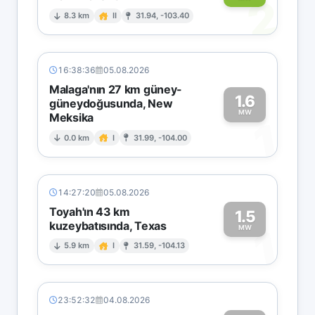
2
8.3 km
II
31.94, -103.40
16:38:36
05.08.2026
Malaga'nın 27 km güney-
1.6
güneydoğusunda, New
MW
Meksika
1
0.0 km
I
31.99, -104.00
14:27:20
05.08.2026
Toyah'ın 43 km
1.5
kuzeybatısında, Texas
1
MW
5.9 km
I
31.59, -104.13
23:52:32
04.08.2026