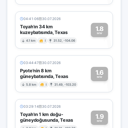
04:41:06
30.07.2026
Toyah'ın 34 km
1.8
kuzeybatısında, Texas
1
MW
4.1 km
I
31.52, -104.06
03:44:47
30.07.2026
Pyote'nin 8 km
1.6
güneybatısında, Texas
1
MW
5.8 km
I
31.49, -103.20
03:29:14
30.07.2026
Toyah'ın 1 km doğu-
1.9
güneydoğusunda, Texas
MW