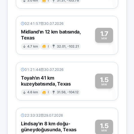
1
3.0 km
I
31.31, -103.78
02:41:57
30.07.2026
Midland'ın 12 km batısında,
1.7
Texas
1
MW
4.7 km
I
32.01, -102.21
01:21:44
30.07.2026
Toyah'ın 41 km
1.5
kuzeybatısında, Texas
1
MW
4.6 km
I
31.56, -104.12
22:33:32
29.07.2026
Lindsay'ın 8 km doğu-
1.5
güneydoğusunda, Texas
MW