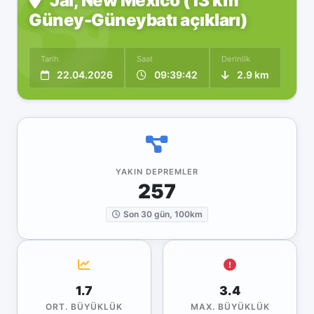
Jal, New Mexico (13 km
Güney-Güneybatı açıkları)
Tarih
Saat
Derinlik
22.04.2026
09:39:42
2.9 km
YAKIN DEPREMLER
257
Son 30 gün, 100km
1.7
3.4
ORT. BÜYÜKLÜK
MAX. BÜYÜKLÜK