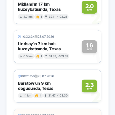
Midland'ın 17 km
2.0
kuzeybatısında, Texas
2
MW
4.7 km
I
32.11, -102.21
10:32:34
28.07.2026
Lindsay'ın 7 km batı-
1.6
kuzeybatısında, Texas
1
MW
0.5 km
I
31.39, -103.61
08:21:56
28.07.2026
Barstow'un 9 km
2.3
doğusunda, Texas
2
MW
1.1 km
II
31.47, -103.30