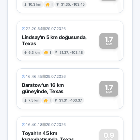
1
10.3 km
I
31.35, -103.45
22:20:54
29.07.2026
Lindsay'ın 5 km doğusunda,
1.7
Texas
1
MW
6.3 km
I
31.37, -103.48
16:46:45
29.07.2026
Barstow'un 16 km
1.7
güneyinde, Texas
1
MW
7.5 km
I
31.31, -103.37
16:40:18
29.07.2026
Toyah'ın 45 km
0.9
kuzeybatısında, Texas