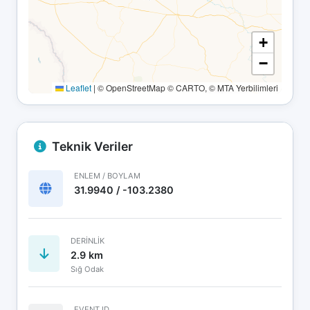
+
−
Leaflet
|
© OpenStreetMap © CARTO, © MTA Yerbilimleri
Teknik Veriler
ENLEM / BOYLAM
31.9940 / -103.2380
DERINLIK
2.9 km
Sığ Odak
EVENT ID