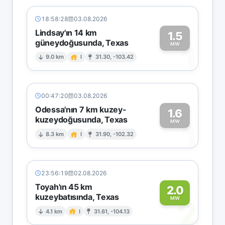
18:58:28
03.08.2026
Lindsay'ın 14 km
1.5
güneydoğusunda, Texas
1
MW
9.0 km
I
31.30, -103.42
00:47:20
03.08.2026
Odessa'nın 7 km kuzey-
1.6
kuzeydoğusunda, Texas
1
MW
8.3 km
I
31.90, -102.32
23:56:19
02.08.2026
Toyah'ın 45 km
2.0
kuzeybatısında, Texas
2
MW
4.1 km
I
31.61, -104.13