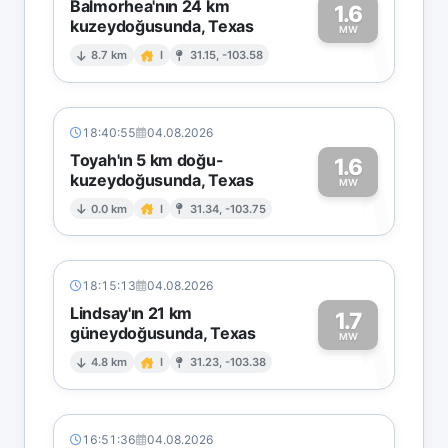
Balmorhea'nın 24 km
1.6
kuzeydoğusunda, Texas
1
MW
8.7 km
I
31.15, -103.58
18:40:55
04.08.2026
Toyah'ın 5 km doğu-
1.6
kuzeydoğusunda, Texas
1
MW
0.0 km
I
31.34, -103.75
18:15:13
04.08.2026
Lindsay'ın 21 km
1.7
güneydoğusunda, Texas
1
MW
4.8 km
I
31.23, -103.38
16:51:36
04.08.2026