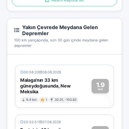
Yakın Çevrede Meydana Gelen
Depremler
100 km yarıçapında, son 30 gün içinde meydana gelen
depremler
00:58:20
08.08.2026
Malaga'nın 33 km
1.9
güneydoğusunda, New
MW
Meksika
1
8.4 km
I
32.01, -103.82
20:32:51
07.08.2026