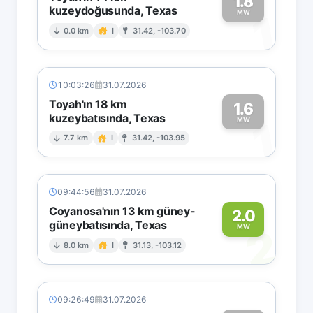
1.8
kuzeydoğusunda, Texas
1
MW
0.0 km
I
31.42, -103.70
10:03:26
31.07.2026
Toyah'ın 18 km
1.6
kuzeybatısında, Texas
1
MW
7.7 km
I
31.42, -103.95
09:44:56
31.07.2026
Coyanosa'nın 13 km güney-
2.0
güneybatısında, Texas
2
MW
8.0 km
I
31.13, -103.12
09:26:49
31.07.2026