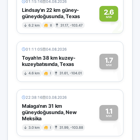
01:15:16
04.08.2026
Lindsay'ın 22 km güney-
2.6
güneydoğusunda, Texas
2
MW
6.2 km
II
31.17, -103.47
01:11:05
04.08.2026
Toyah'ın 38 km kuzey-
1.7
kuzeybatısında, Texas
1
MW
4.6 km
I
31.61, -104.01
22:38:16
03.08.2026
Malaga'nın 31 km
1.1
güneydoğusunda, New
MW
Meksika
1
3.0 km
I
31.99, -103.88