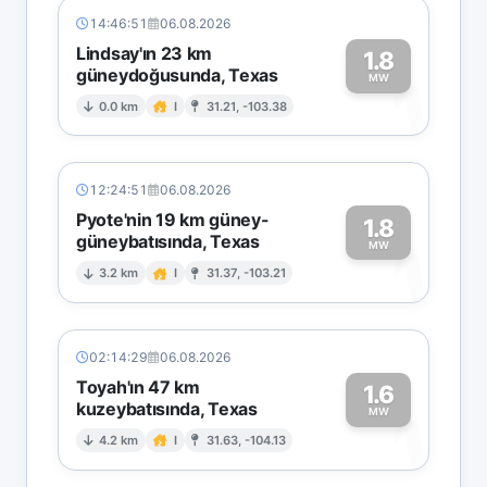
14:46:51
06.08.2026
Lindsay'ın 23 km
1.8
güneydoğusunda, Texas
1
MW
0.0 km
I
31.21, -103.38
12:24:51
06.08.2026
Pyote'nin 19 km güney-
1.8
güneybatısında, Texas
1
MW
3.2 km
I
31.37, -103.21
02:14:29
06.08.2026
Toyah'ın 47 km
1.6
kuzeybatısında, Texas
1
MW
4.2 km
I
31.63, -104.13