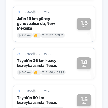
05:25:45
02.08.2026
Jal'ın 19 km güney-
1.5
güneybatısında, New
MW
Meksika
1
2.8 km
I
31.97, -103.31
03:52:22
02.08.2026
Toyah'ın 36 km kuzey-
1.8
kuzeybatısında, Texas
1
MW
5.0 km
I
31.60, -103.98
00:06:55
02.08.2026
Toyah'ın 50 km
1.5
kuzeybatısında, Texas
MW