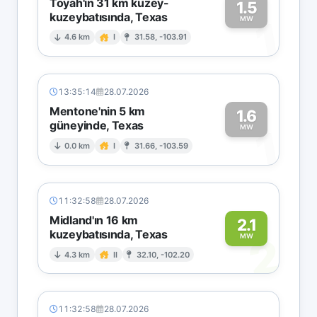
Toyah'ın 31 km kuzey-
1.5
kuzeybatısında, Texas
1
MW
4.6 km
I
31.58, -103.91
13:35:14
28.07.2026
Mentone'nin 5 km
1.6
güneyinde, Texas
1
MW
0.0 km
I
31.66, -103.59
11:32:58
28.07.2026
Midland'ın 16 km
2.1
kuzeybatısında, Texas
2
MW
4.3 km
II
32.10, -102.20
11:32:58
28.07.2026