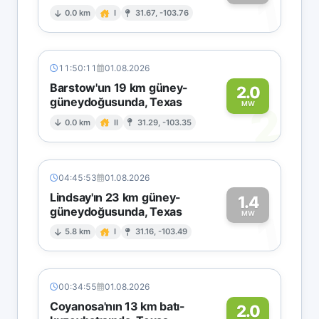
1
0.0 km
I
31.67, -103.76
11:50:11
01.08.2026
Barstow'un 19 km güney-
2.0
güneydoğusunda, Texas
2
MW
0.0 km
II
31.29, -103.35
04:45:53
01.08.2026
Lindsay'ın 23 km güney-
1.4
güneydoğusunda, Texas
1
MW
5.8 km
I
31.16, -103.49
00:34:55
01.08.2026
Coyanosa'nın 13 km batı-
2.0