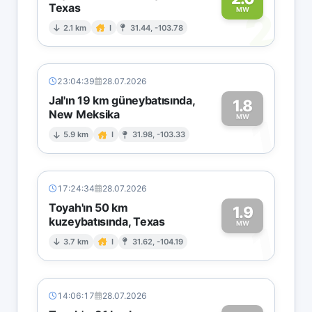
Texas
2
MW
2.1 km
I
31.44, -103.78
23:04:39
28.07.2026
Jal'ın 19 km güneybatısında,
1.8
New Meksika
1
MW
5.9 km
I
31.98, -103.33
17:24:34
28.07.2026
Toyah'ın 50 km
1.9
kuzeybatısında, Texas
1
MW
3.7 km
I
31.62, -104.19
14:06:17
28.07.2026