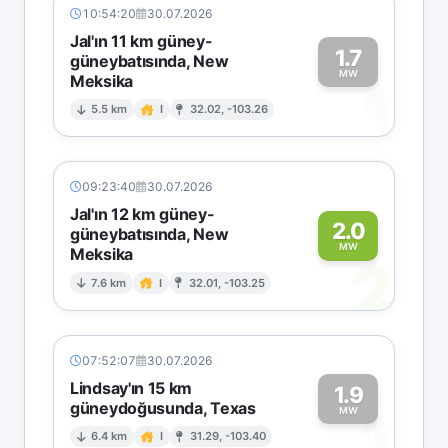
10:54:20
30.07.2026
Jal'ın 11 km güney-
1.7
güneybatısında, New
MW
Meksika
1
5.5 km
I
32.02, -103.26
09:23:40
30.07.2026
Jal'ın 12 km güney-
2.0
güneybatısında, New
MW
Meksika
2
7.6 km
I
32.01, -103.25
07:52:07
30.07.2026
Lindsay'ın 15 km
1.9
güneydoğusunda, Texas
1
MW
6.4 km
I
31.29, -103.40