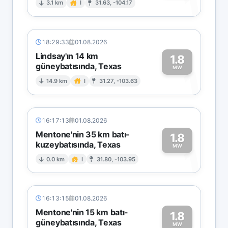
1
3.1 km
I
31.63, -104.17
18:29:33
01.08.2026
Lindsay'ın 14 km
1.8
güneybatısında, Texas
1
MW
14.9 km
I
31.27, -103.63
16:17:13
01.08.2026
Mentone'nin 35 km batı-
1.8
kuzeybatısında, Texas
1
MW
0.0 km
I
31.80, -103.95
16:13:15
01.08.2026
Mentone'nin 15 km batı-
1.8
güneybatısında, Texas
MW