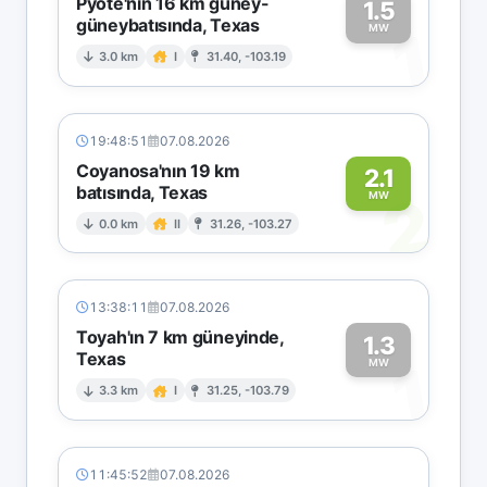
Pyote'nin 16 km güney-
1.5
güneybatısında, Texas
1
MW
3.0 km
I
31.40, -103.19
19:48:51
07.08.2026
Coyanosa'nın 19 km
2.1
batısında, Texas
2
MW
0.0 km
II
31.26, -103.27
13:38:11
07.08.2026
Toyah'ın 7 km güneyinde,
1.3
Texas
1
MW
3.3 km
I
31.25, -103.79
11:45:52
07.08.2026