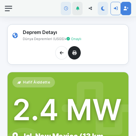
İnternet
bağlantınız
koptu!
Çevrimdışı
Deprem Detayı
moddasınız.
Dünya Depremleri (USGS)
•
Onaylı
Hafif Åiddette
2.4 MW