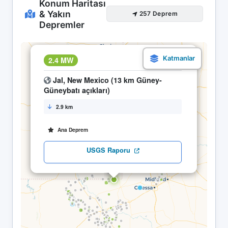
Konum Haritası
& Yakın
257 Deprem
Depremler
×
2.4 MW
22.04 09:39
Jal, New Mexico (13 km Güney-
Güneybatı açıkları)
2.9 km
Ana Deprem
USGS Raporu