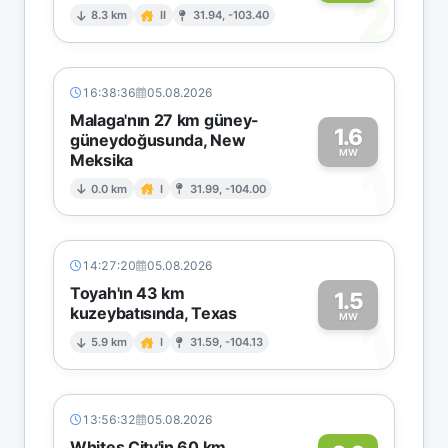
2
8.3 km
II
31.94, -103.40
16:38:36
05.08.2026
Malaga'nın 27 km güney-
1.6
güneydoğusunda, New
MW
Meksika
1
0.0 km
I
31.99, -104.00
14:27:20
05.08.2026
Toyah'ın 43 km
1.5
kuzeybatısında, Texas
1
MW
5.9 km
I
31.59, -104.13
13:56:32
05.08.2026
Whites City'in 60 km