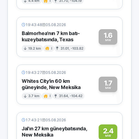
1
4.4 km
I
31.70, -104.19
19:43:48
05.08.2026
Balmorhea'nın 7 km batı-
1.6
kuzeybatısında, Texas
1
MW
19.2 km
I
31.01, -103.82
19:43:27
05.08.2026
Whites City'in 60 km
1.7
güneyinde, New Meksika
1
MW
3.7 km
I
31.64, -104.42
17:43:21
05.08.2026
Jal'ın 27 km güneybatısında,
2.4
New Meksika
MW