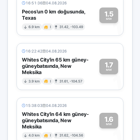
16:51:36
04.08.2026
Pecos'un 0 km doğusunda,
1.5
Texas
1
MW
6.9 km
I
31.42, -103.49
16:22:42
04.08.2026
Whites City'in 65 km güney-
1.7
güneybatısında, New
MW
Meksika
1
3.9 km
I
31.61, -104.57
15:38:03
04.08.2026
Whites City'in 64 km güney-
1.6
güneybatısında, New
MW
Meksika
1
4.0 km
I
31.62, -104.56