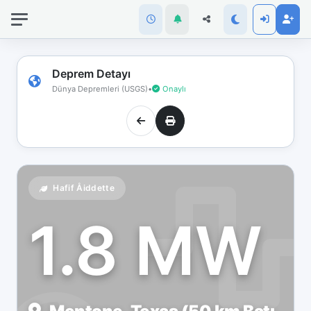
İnternet
bağlantınız
koptu!
Çevrimdışı
Deprem Detayı
moddasınız.
Dünya Depremleri (USGS)
•
Onaylı
Hafif Åiddette
1.8 MW