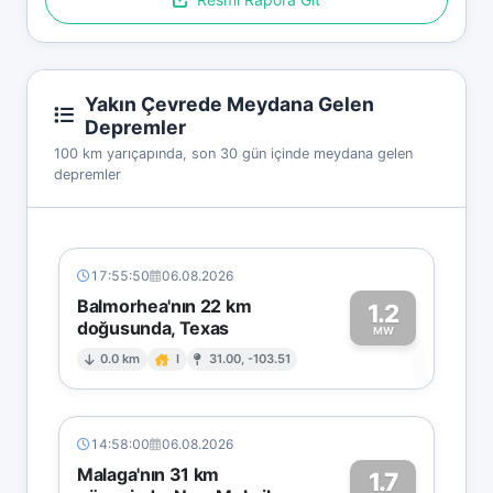
Yakın Çevrede Meydana Gelen
Depremler
100 km yarıçapında, son 30 gün içinde meydana gelen
depremler
17:55:50
06.08.2026
Balmorhea'nın 22 km
1.2
doğusunda, Texas
1
MW
0.0 km
I
31.00, -103.51
14:58:00
06.08.2026
Malaga'nın 31 km
1.7