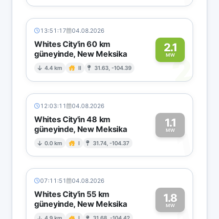
13:51:17
04.08.2026
Whites City'in 60 km
2.1
güneyinde, New Meksika
2
MW
4.4 km
II
31.63, -104.39
12:03:11
04.08.2026
Whites City'in 48 km
1.1
güneyinde, New Meksika
1
MW
0.0 km
I
31.74, -104.37
07:11:51
04.08.2026
Whites City'in 55 km
1.8
güneyinde, New Meksika
MW
4.9 km
I
31.68, -104.42