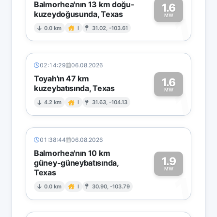
Balmorhea'nın 13 km doğu-
1.6
kuzeydoğusunda, Texas
1
MW
0.0 km
I
31.02, -103.61
02:14:29
06.08.2026
Toyah'ın 47 km
1.6
kuzeybatısında, Texas
1
MW
4.2 km
I
31.63, -104.13
01:38:44
06.08.2026
Balmorhea'nın 10 km
1.9
güney-güneybatısında,
MW
Texas
1
0.0 km
I
30.90, -103.79