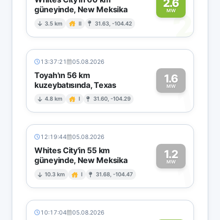
2.6
güneyinde, New Meksika
2
MW
3.5 km
II
31.63, -104.42
13:37:21
05.08.2026
Toyah'ın 56 km
1.6
kuzeybatısında, Texas
1
MW
4.8 km
I
31.60, -104.29
12:19:44
05.08.2026
Whites City'in 55 km
1.2
güneyinde, New Meksika
1
MW
10.3 km
I
31.68, -104.47
10:17:04
05.08.2026