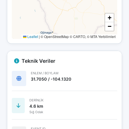
+
−
Leaflet
|
© OpenStreetMap © CARTO, © MTA Yerbilimleri
Teknik Veriler
ENLEM / BOYLAM
31.7050 / -104.1320
DERINLIK
4.6 km
Sığ Odak
EVENT ID