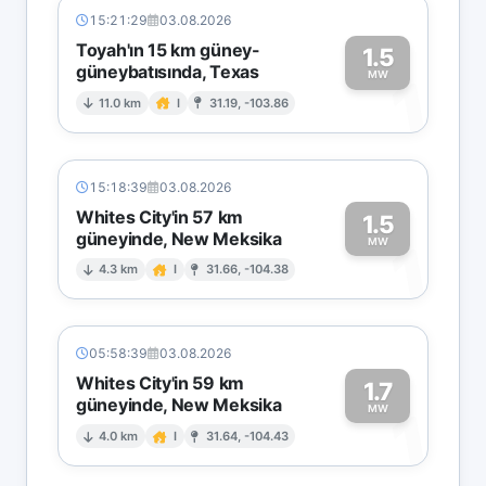
15:21:29
03.08.2026
Toyah'ın 15 km güney-
1.5
güneybatısında, Texas
1
MW
11.0 km
I
31.19, -103.86
15:18:39
03.08.2026
Whites City'in 57 km
1.5
güneyinde, New Meksika
1
MW
4.3 km
I
31.66, -104.38
05:58:39
03.08.2026
Whites City'in 59 km
1.7
güneyinde, New Meksika
1
MW
4.0 km
I
31.64, -104.43