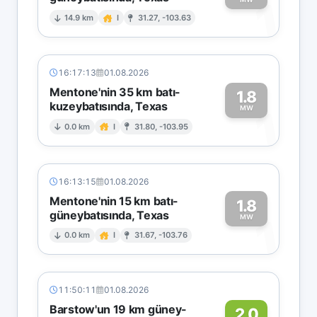
1
14.9 km
I
31.27, -103.63
16:17:13
01.08.2026
Mentone'nin 35 km batı-
1.8
kuzeybatısında, Texas
1
MW
0.0 km
I
31.80, -103.95
16:13:15
01.08.2026
Mentone'nin 15 km batı-
1.8
güneybatısında, Texas
1
MW
0.0 km
I
31.67, -103.76
11:50:11
01.08.2026
Barstow'un 19 km güney-
2.0