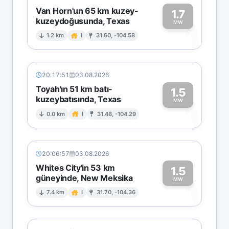
Van Horn'un 65 km kuzey-
1.7
kuzeydoğusunda, Texas
1
MW
1.2 km
I
31.60, -104.58
20:17:51
03.08.2026
Toyah'ın 51 km batı-
1.5
kuzeybatısında, Texas
1
MW
0.0 km
I
31.48, -104.29
20:06:57
03.08.2026
Whites City'in 53 km
1.5
güneyinde, New Meksika
1
MW
7.4 km
I
31.70, -104.36