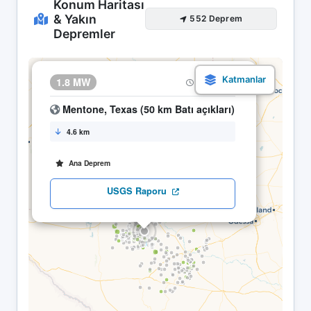
Konum Haritası
& Yakın
552 Deprem
Depremler
×
1.8 MW
19.04 06:38
Mentone, Texas (50 km Batı açıkları)
4.6 km
Ana Deprem
USGS Raporu