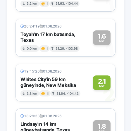
1
3.2 km
I
31.63, -104.44
20:24:19
01.08.2026
Toyah'ın 17 km batısında,
1.6
Texas
1
MW
0.0 km
I
31.29, -103.98
19:15:26
01.08.2026
Whites City'in 59 km
2.1
güneyinde, New Meksika
2
MW
3.8 km
II
31.64, -104.43
18:29:33
01.08.2026
Lindsay'ın 14 km
1.8
güneybatısında, Texas
MW