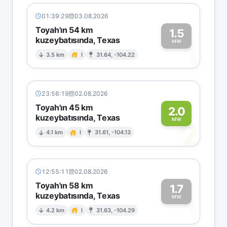
01:39:29
03.08.2026
Toyah'ın 54 km
1.5
kuzeybatısında, Texas
1
MW
3.5 km
I
31.64, -104.22
23:56:19
02.08.2026
Toyah'ın 45 km
2.0
kuzeybatısında, Texas
2
MW
4.1 km
I
31.61, -104.13
12:55:11
02.08.2026
Toyah'ın 58 km
1.7
kuzeybatısında, Texas
1
MW
4.2 km
I
31.63, -104.29