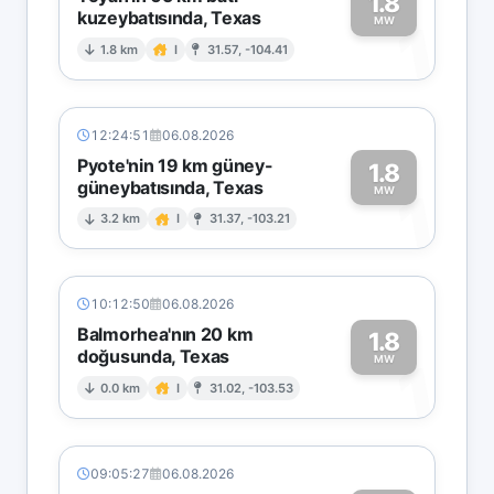
1.8
kuzeybatısında, Texas
1
MW
1.8 km
I
31.57, -104.41
12:24:51
06.08.2026
Pyote'nin 19 km güney-
1.8
güneybatısında, Texas
1
MW
3.2 km
I
31.37, -103.21
10:12:50
06.08.2026
Balmorhea'nın 20 km
1.8
doğusunda, Texas
1
MW
0.0 km
I
31.02, -103.53
09:05:27
06.08.2026