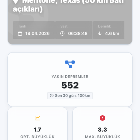
Mentone, Texas (50 km Batı
açıkları)
Tarih
Saat
Derinlik
19.04.2026
06:38:48
4.6 km
YAKIN DEPREMLER
552
Son 30 gün, 100km
1.7
3.3
ORT. BÜYÜKLÜK
MAX. BÜYÜKLÜK