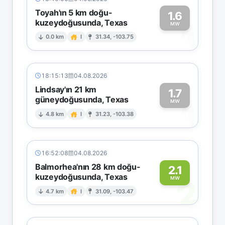
Toyah'ın 5 km doğu-
1.6
kuzeydoğusunda, Texas
1
MW
0.0 km
I
31.34, -103.75
18:15:13
04.08.2026
Lindsay'ın 21 km
1.7
güneydoğusunda, Texas
1
MW
4.8 km
I
31.23, -103.38
16:52:08
04.08.2026
Balmorhea'nın 28 km doğu-
2.1
kuzeydoğusunda, Texas
2
MW
4.7 km
I
31.09, -103.47