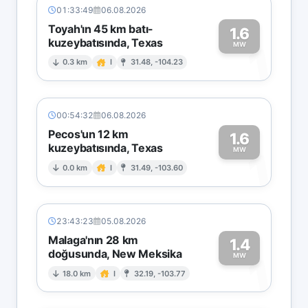
01:33:49
06.08.2026
Toyah'ın 45 km batı-
1.6
kuzeybatısında, Texas
1
MW
0.3 km
I
31.48, -104.23
00:54:32
06.08.2026
Pecos'un 12 km
1.6
kuzeybatısında, Texas
1
MW
0.0 km
I
31.49, -103.60
23:43:23
05.08.2026
Malaga'nın 28 km
1.4
doğusunda, New Meksika
1
MW
18.0 km
I
32.19, -103.77