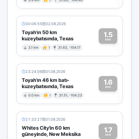
1
00:06:55
02.08.2026
Toyah'ın 50 km
1.5
kuzeybatısında, Texas
1
MW
3.1 km
I
31.63, -104.17
23:24:06
01.08.2026
Toyah'ın 46 km batı-
1.6
kuzeybatısında, Texas
1
MW
0.0 km
I
31.51, -104.23
21:33:27
01.08.2026
Whites City'in 60 km
1.7
güneyinde, New Meksika
MW