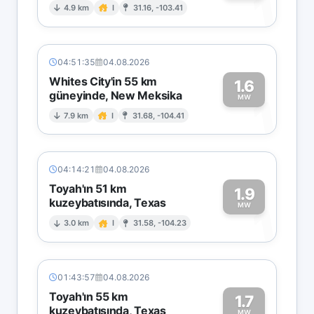
1
4.9 km
I
31.16, -103.41
04:51:35
04.08.2026
Whites City'in 55 km
1.6
güneyinde, New Meksika
1
MW
7.9 km
I
31.68, -104.41
04:14:21
04.08.2026
Toyah'ın 51 km
1.9
kuzeybatısında, Texas
1
MW
3.0 km
I
31.58, -104.23
01:43:57
04.08.2026
Toyah'ın 55 km
1.7
kuzeybatısında, Texas
MW