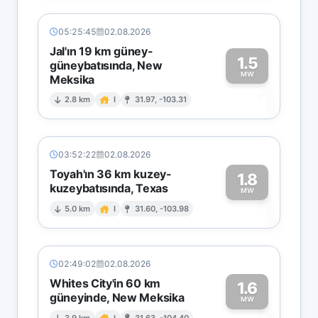
05:25:45
02.08.2026
Jal'ın 19 km güney-
1.5
güneybatısında, New
MW
Meksika
1
2.8 km
I
31.97, -103.31
03:52:22
02.08.2026
Toyah'ın 36 km kuzey-
1.8
kuzeybatısında, Texas
1
MW
5.0 km
I
31.60, -103.98
02:49:02
02.08.2026
Whites City'in 60 km
1.6
güneyinde, New Meksika
MW
3.9 km
I
31.63, -104.40