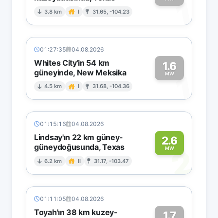
1
3.8 km
I
31.65, -104.23
01:27:35
04.08.2026
Whites City'in 54 km
1.6
güneyinde, New Meksika
1
MW
4.5 km
I
31.68, -104.36
01:15:16
04.08.2026
Lindsay'ın 22 km güney-
2.6
güneydoğusunda, Texas
2
MW
6.2 km
II
31.17, -103.47
01:11:05
04.08.2026
Toyah'ın 38 km kuzey-
1.7