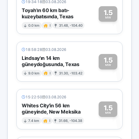
19:34:18
03.08.2026
Toyah'ın 60 km batı-
1.5
kuzeybatısında, Texas
1
MW
0.0 km
I
31.48, -104.40
18:58:28
03.08.2026
Lindsay'ın 14 km
1.5
güneydoğusunda, Texas
1
MW
9.0 km
I
31.30, -103.42
15:22:50
03.08.2026
Whites City'in 56 km
1.5
güneyinde, New Meksika
1
MW
7.4 km
I
31.66, -104.38