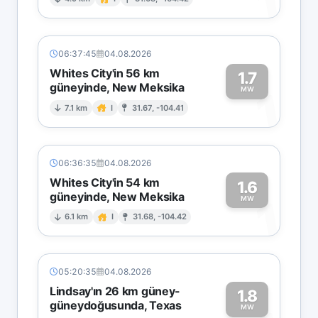
1
06:37:45
04.08.2026
Whites City'in 56 km
1.7
güneyinde, New Meksika
1
MW
7.1 km
I
31.67, -104.41
06:36:35
04.08.2026
Whites City'in 54 km
1.6
güneyinde, New Meksika
1
MW
6.1 km
I
31.68, -104.42
05:20:35
04.08.2026
Lindsay'ın 26 km güney-
1.8
güneydoğusunda, Texas
MW