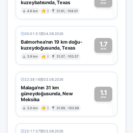
kuzeybatısında, Texas
1
MW
4.6 km
I
31.61, -104.01
00:01:51
04.08.2026
Balmorhea'nın 19 km doğu-
1.7
kuzeydoğusunda, Texas
1
MW
3.9 km
I
31.07, -103.57
22:38:16
03.08.2026
Malaga'nın 31 km
1.1
güneydoğusunda, New
MW
Meksika
1
3.0 km
I
31.99, -103.88
22:17:27
03.08.2026