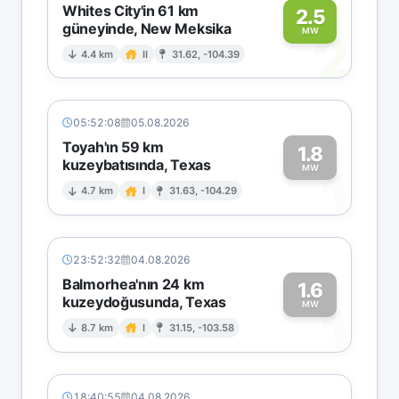
Whites City'in 61 km
2.5
güneyinde, New Meksika
2
MW
4.4 km
II
31.62, -104.39
05:52:08
05.08.2026
Toyah'ın 59 km
1.8
kuzeybatısında, Texas
1
MW
4.7 km
I
31.63, -104.29
23:52:32
04.08.2026
Balmorhea'nın 24 km
1.6
kuzeydoğusunda, Texas
1
MW
8.7 km
I
31.15, -103.58
18:40:55
04.08.2026