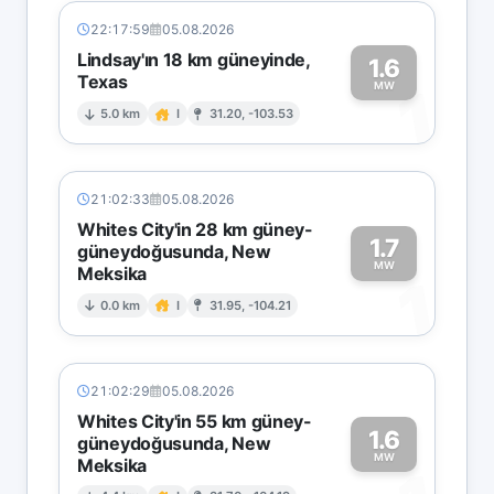
22:17:59
05.08.2026
Lindsay'ın 18 km güneyinde,
1.6
Texas
1
MW
5.0 km
I
31.20, -103.53
21:02:33
05.08.2026
Whites City'in 28 km güney-
1.7
güneydoğusunda, New
MW
Meksika
1
0.0 km
I
31.95, -104.21
21:02:29
05.08.2026
Whites City'in 55 km güney-
1.6
güneydoğusunda, New
MW
Meksika