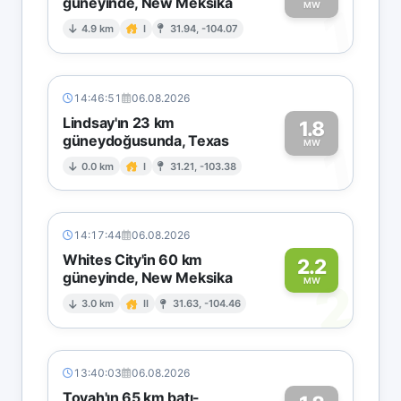
güneyinde, New Meksika
1
MW
4.9 km
I
31.94, -104.07
14:46:51
06.08.2026
Lindsay'ın 23 km
1.8
güneydoğusunda, Texas
1
MW
0.0 km
I
31.21, -103.38
14:17:44
06.08.2026
Whites City'in 60 km
2.2
güneyinde, New Meksika
2
MW
3.0 km
II
31.63, -104.46
13:40:03
06.08.2026
Toyah'ın 65 km batı-