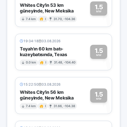
Whites City'in 53 km
1.5
güneyinde, New Meksika
1
MW
7.4 km
I
31.70, -104.36
19:34:18
03.08.2026
Toyah'ın 60 km batı-
1.5
kuzeybatısında, Texas
1
MW
0.0 km
I
31.48, -104.40
15:22:50
03.08.2026
Whites City'in 56 km
1.5
güneyinde, New Meksika
1
MW
7.4 km
I
31.66, -104.38