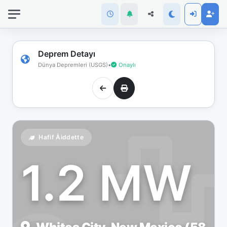
İnternet
bağlantınız
koptu!
Çevrimdışı
Deprem Detayı
moddasınız.
Dünya Depremleri (USGS)
•
Onaylı
Hafif Åiddette
1.2 MW