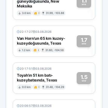
1.1
güneydoğusunda, New
MW
Meksika
1
3.0 km
I
31.99, -103.88
22:17:27
03.08.2026
Van Horn'un 65 km kuzey-
1.7
kuzeydoğusunda, Texas
1
MW
1.2 km
I
31.60, -104.58
20:17:51
03.08.2026
Toyah'ın 51 km batı-
1.5
kuzeybatısında, Texas
1
MW
0.0 km
I
31.48, -104.29
20:06:57
03.08.2026