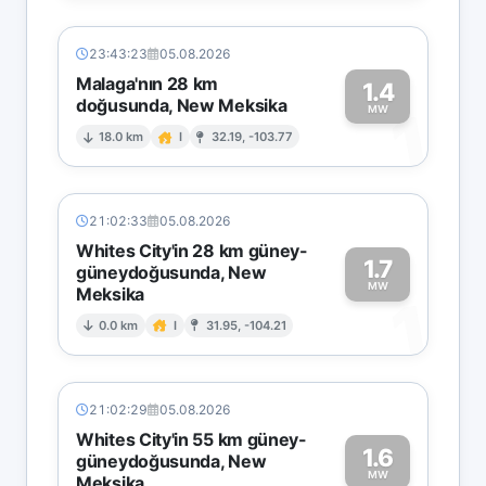
23:43:23
05.08.2026
Malaga'nın 28 km
1.4
doğusunda, New Meksika
1
MW
18.0 km
I
32.19, -103.77
21:02:33
05.08.2026
Whites City'in 28 km güney-
1.7
güneydoğusunda, New
MW
Meksika
1
0.0 km
I
31.95, -104.21
21:02:29
05.08.2026
Whites City'in 55 km güney-
1.6
güneydoğusunda, New
MW
Meksika