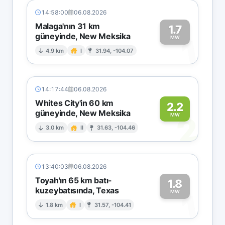
14:58:00
06.08.2026
Malaga'nın 31 km
1.7
güneyinde, New Meksika
1
MW
4.9 km
I
31.94, -104.07
14:17:44
06.08.2026
Whites City'in 60 km
2.2
güneyinde, New Meksika
2
MW
3.0 km
II
31.63, -104.46
13:40:03
06.08.2026
Toyah'ın 65 km batı-
1.8
kuzeybatısında, Texas
1
MW
1.8 km
I
31.57, -104.41