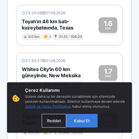
23:24:06
01.08.2026
Toyah'ın 46 km batı-
1.6
kuzeybatısında, Texas
1
MW
0.0 km
I
31.51, -104.23
21:33:27
01.08.2026
Whites City'in 60 km
1.7
güneyinde, New Meksika
1
MW
3.2 km
I
31.63, -104.44
Çerez Kullanımı
Sizlere daha iyi bir deneyim sunabilmek için sitemizde
çerezler kullanılmaktadır. Sitemizi kullanmaya devam ederek
Gizlilik ve Çerez Politikamızı
kabul etmiş olursunuz.
20:24:19
01.08.2026
Toyah'ın 17 km batısında,
1.6
Reddet
Kabul Et
Texas
1
MW
0.0 km
I
31.29, -103.98