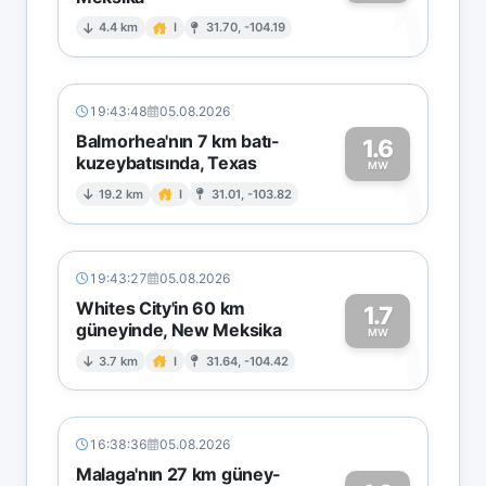
1
4.4 km
I
31.70, -104.19
19:43:48
05.08.2026
Balmorhea'nın 7 km batı-
1.6
kuzeybatısında, Texas
1
MW
19.2 km
I
31.01, -103.82
19:43:27
05.08.2026
Whites City'in 60 km
1.7
güneyinde, New Meksika
1
MW
3.7 km
I
31.64, -104.42
16:38:36
05.08.2026
Malaga'nın 27 km güney-