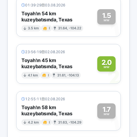
01:39:29
03.08.2026
Toyah'ın 54 km
1.5
kuzeybatısında, Texas
1
MW
3.5 km
I
31.64, -104.22
23:56:19
02.08.2026
Toyah'ın 45 km
2.0
kuzeybatısında, Texas
2
MW
4.1 km
I
31.61, -104.13
12:55:11
02.08.2026
Toyah'ın 58 km
1.7
kuzeybatısında, Texas
1
MW
4.2 km
I
31.63, -104.29