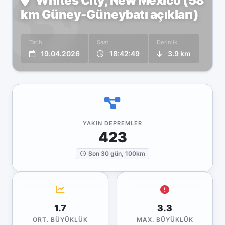
Whites City, New Mexico (58
km Güney-Güneybatı açıkları)
Tarih
Saat
Derinlik
19.04.2026
18:42:49
3.9 km
YAKIN DEPREMLER
423
Son 30 gün, 100km
1.7
3.3
ORT. BÜYÜKLÜK
MAX. BÜYÜKLÜK