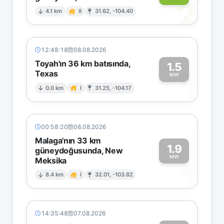
2
4.1 km
II
31.62, -104.40
12:48:18
08.08.2026
Toyah'ın 36 km batısında,
1.5
Texas
1
MW
0.0 km
I
31.25, -104.17
00:58:20
08.08.2026
Malaga'nın 33 km
1.9
güneydoğusunda, New
MW
Meksika
1
8.4 km
I
32.01, -103.82
14:35:48
07.08.2026