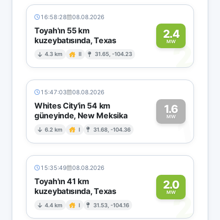
16:58:28
08.08.2026
Toyah'ın 55 km
2.4
kuzeybatısında, Texas
2
MW
4.3 km
II
31.65, -104.23
15:47:03
08.08.2026
Whites City'in 54 km
1.6
güneyinde, New Meksika
1
MW
6.2 km
I
31.68, -104.36
15:35:49
08.08.2026
Toyah'ın 41 km
2.0
kuzeybatısında, Texas
2
MW
4.4 km
I
31.53, -104.16