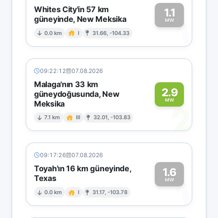
Whites City'in 57 km
1.1
güneyinde, New Meksika
1
MW
0.0 km
I
31.66, -104.33
09:22:12
07.08.2026
Malaga'nın 33 km
2.9
güneydoğusunda, New
MW
Meksika
2
7.1 km
III
32.01, -103.83
09:17:26
07.08.2026
Toyah'ın 16 km güneyinde,
1.6
Texas
1
MW
0.0 km
I
31.17, -103.78