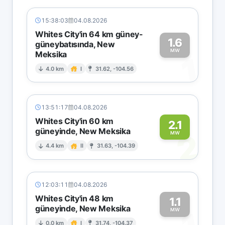
15:38:03
04.08.2026
Whites City'in 64 km güney-
1.6
güneybatısında, New
MW
Meksika
1
4.0 km
I
31.62, -104.56
13:51:17
04.08.2026
Whites City'in 60 km
2.1
güneyinde, New Meksika
2
MW
4.4 km
II
31.63, -104.39
12:03:11
04.08.2026
Whites City'in 48 km
1.1
güneyinde, New Meksika
MW
0.0 km
I
31.74, -104.37