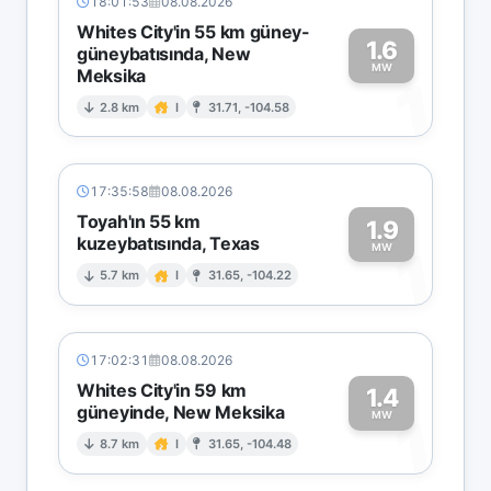
18:01:53
08.08.2026
Whites City'in 55 km güney-
1.6
güneybatısında, New
MW
Meksika
1
2.8 km
I
31.71, -104.58
17:35:58
08.08.2026
Toyah'ın 55 km
1.9
kuzeybatısında, Texas
1
MW
5.7 km
I
31.65, -104.22
17:02:31
08.08.2026
Whites City'in 59 km
1.4
güneyinde, New Meksika
1
MW
8.7 km
I
31.65, -104.48