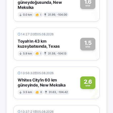
1.6
güneydoğusunda, New
MW
Meksika
1
0.0 km
I
31.99, -104.00
14:27:20
05.08.2026
Toyah'ın 43 km
1.5
kuzeybatısında, Texas
1
MW
5.9 km
I
31.59, -104.13
13:56:32
05.08.2026
Whites City'in 60 km
2.6
güneyinde, New Meksika
2
MW
3.5 km
II
31.63, -104.42
13:37:21
05.08.2026