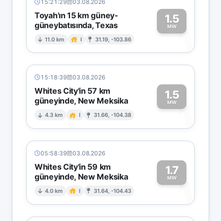
15:21:29
03.08.2026
Toyah'ın 15 km güney-
1.5
güneybatısında, Texas
1
MW
11.0 km
I
31.19, -103.86
15:18:39
03.08.2026
Whites City'in 57 km
1.5
güneyinde, New Meksika
1
MW
4.3 km
I
31.66, -104.38
05:58:39
03.08.2026
Whites City'in 59 km
1.7
güneyinde, New Meksika
1
MW
4.0 km
I
31.64, -104.43