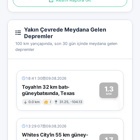
Yakın Çevrede Meydana Gelen
Depremler
100 km yarıçapında, son 30 gün içinde meydana gelen
depremler
18:41:30
09.08.2026
Toyah'ın 32 km batı-
1.3
güneybatısında, Texas
1
MW
0.0 km
I
31.25, -104.13
13:29:07
09.08.2026
Whites City'in 55 km güney-
1.7