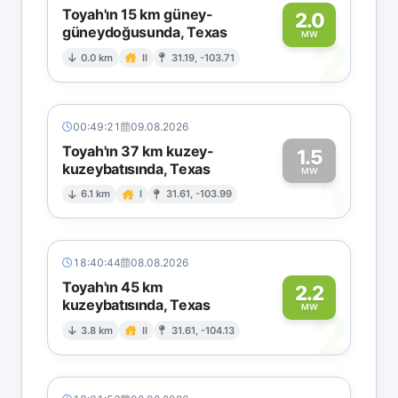
Toyah'ın 15 km güney-
2.0
güneydoğusunda, Texas
2
MW
0.0 km
II
31.19, -103.71
00:49:21
09.08.2026
Toyah'ın 37 km kuzey-
1.5
kuzeybatısında, Texas
1
MW
6.1 km
I
31.61, -103.99
18:40:44
08.08.2026
Toyah'ın 45 km
2.2
kuzeybatısında, Texas
2
MW
3.8 km
II
31.61, -104.13