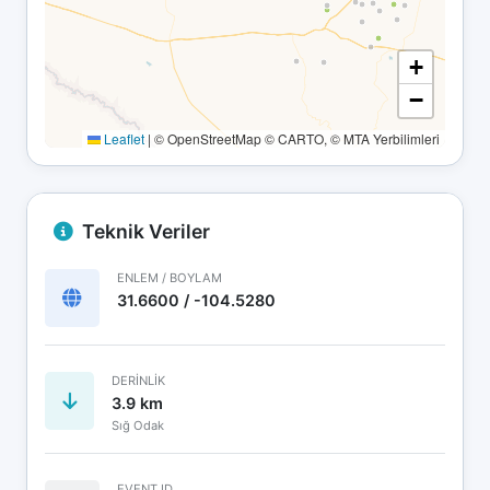
+
−
Leaflet
|
© OpenStreetMap © CARTO, © MTA Yerbilimleri
Teknik Veriler
ENLEM / BOYLAM
31.6600 / -104.5280
DERINLIK
3.9 km
Sığ Odak
EVENT ID