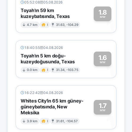
05:52:08
05.08.2026
Toyah'ın 59 km
1.8
kuzeybatısında, Texas
1
MW
4.7 km
I
31.63, -104.29
18:40:55
04.08.2026
Toyah'ın 5 km doğu-
1.6
kuzeydoğusunda, Texas
1
MW
0.0 km
I
31.34, -103.75
16:22:42
04.08.2026
Whites City'in 65 km güney-
1.7
güneybatısında, New
MW
Meksika
1
3.9 km
I
31.61, -104.57