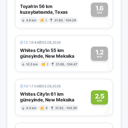
Toyah'ın 56 km
1.6
kuzeybatısında, Texas
1
MW
4.8 km
I
31.60, -104.29
12:19:44
05.08.2026
Whites City'in 55 km
1.2
güneyinde, New Meksika
1
MW
10.3 km
I
31.68, -104.47
10:17:04
05.08.2026
Whites City'in 61 km
2.5
güneyinde, New Meksika
2
MW
4.4 km
II
31.62, -104.39