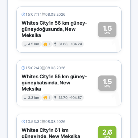
15:07:14
08.08.2026
Whites City'in 56 km güney-
1.5
güneydoğusunda, New
MW
Meksika
1
4.5 km
I
31.68, -104.24
15:02:49
08.08.2026
Whites City'in 55 km güney-
1.5
güneybatısında, New
MW
Meksika
1
3.3 km
I
31.70, -104.57
13:53:32
08.08.2026
Whites City'in 61 km
2.6
güneyinde, New Meksika
MW