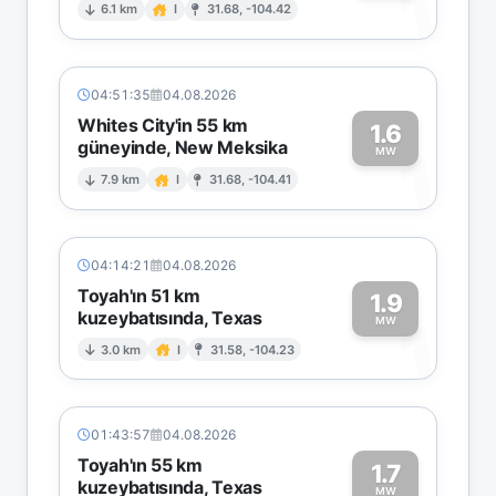
1
6.1 km
I
31.68, -104.42
04:51:35
04.08.2026
Whites City'in 55 km
1.6
güneyinde, New Meksika
1
MW
7.9 km
I
31.68, -104.41
04:14:21
04.08.2026
Toyah'ın 51 km
1.9
kuzeybatısında, Texas
1
MW
3.0 km
I
31.58, -104.23
01:43:57
04.08.2026
Toyah'ın 55 km
1.7
kuzeybatısında, Texas
MW