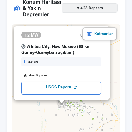
Konum Haritası
& Yakın
423 Deprem
Depremler
×
1.2 MW
19.04 18:42
Whites City, New Mexico (58 km
Güney-Güneybatı açıkları)
3.9 km
Ana Deprem
USGS Raporu