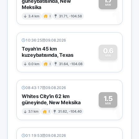
güneybatısında, New
MW
Meksika
1
3.4 km
I
31.71, -104.58
10:36:25
09.08.2026
Toyah'ın 45 km
0.6
kuzeybatısında, Texas
0
MW
0.0 km
I
31.64, -104.08
08:43:17
09.08.2026
Whites City'in 62 km
1.5
güneyinde, New Meksika
1
MW
3.1 km
I
31.62, -104.40
01:19:53
09.08.2026