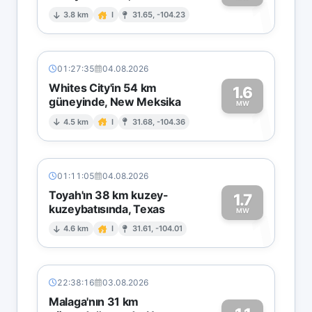
1
3.8 km
I
31.65, -104.23
01:27:35
04.08.2026
Whites City'in 54 km
1.6
güneyinde, New Meksika
1
MW
4.5 km
I
31.68, -104.36
01:11:05
04.08.2026
Toyah'ın 38 km kuzey-
1.7
kuzeybatısında, Texas
1
MW
4.6 km
I
31.61, -104.01
22:38:16
03.08.2026
Malaga'nın 31 km