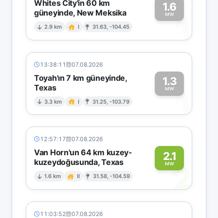
Whites City'in 60 km
1.6
güneyinde, New Meksika
1
MW
2.9 km
I
31.63, -104.45
13:38:11
07.08.2026
Toyah'ın 7 km güneyinde,
1.3
Texas
1
MW
3.3 km
I
31.25, -103.79
12:57:17
07.08.2026
Van Horn'un 64 km kuzey-
2.1
kuzeydoğusunda, Texas
2
MW
1.6 km
II
31.58, -104.59
11:03:52
07.08.2026