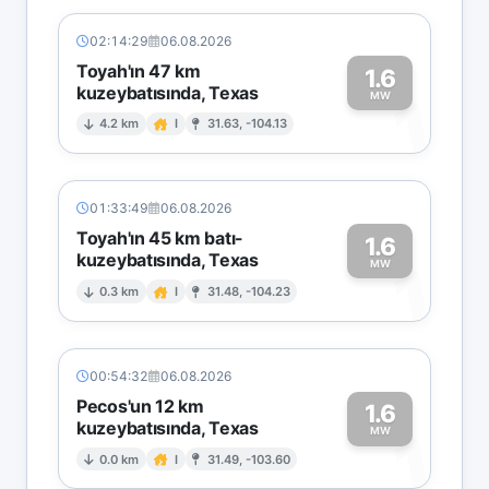
02:14:29
06.08.2026
Toyah'ın 47 km
1.6
kuzeybatısında, Texas
1
MW
4.2 km
I
31.63, -104.13
01:33:49
06.08.2026
Toyah'ın 45 km batı-
1.6
kuzeybatısında, Texas
1
MW
0.3 km
I
31.48, -104.23
00:54:32
06.08.2026
Pecos'un 12 km
1.6
kuzeybatısında, Texas
1
MW
0.0 km
I
31.49, -103.60