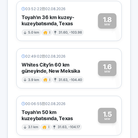
03:52:22
02.08.2026
Toyah'ın 36 km kuzey-
1.8
kuzeybatısında, Texas
1
MW
5.0 km
I
31.60, -103.98
02:49:02
02.08.2026
Whites City'in 60 km
1.6
güneyinde, New Meksika
1
MW
3.9 km
I
31.63, -104.40
00:06:55
02.08.2026
Toyah'ın 50 km
1.5
kuzeybatısında, Texas
1
MW
3.1 km
I
31.63, -104.17