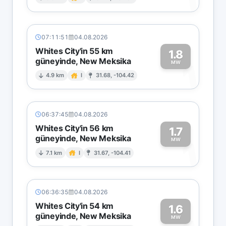
1
07:11:51
04.08.2026
Whites City'in 55 km
1.8
güneyinde, New Meksika
1
MW
4.9 km
I
31.68, -104.42
06:37:45
04.08.2026
Whites City'in 56 km
1.7
güneyinde, New Meksika
1
MW
7.1 km
I
31.67, -104.41
06:36:35
04.08.2026
Whites City'in 54 km
1.6
güneyinde, New Meksika
MW