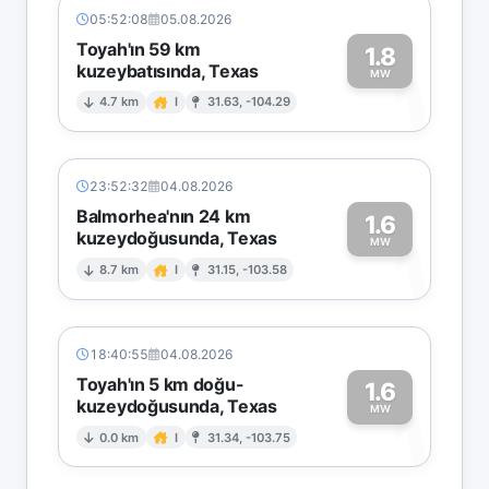
05:52:08
05.08.2026
Toyah'ın 59 km
1.8
kuzeybatısında, Texas
1
MW
4.7 km
I
31.63, -104.29
23:52:32
04.08.2026
Balmorhea'nın 24 km
1.6
kuzeydoğusunda, Texas
1
MW
8.7 km
I
31.15, -103.58
18:40:55
04.08.2026
Toyah'ın 5 km doğu-
1.6
kuzeydoğusunda, Texas
1
MW
0.0 km
I
31.34, -103.75