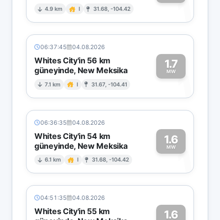
1
4.9 km
I
31.68, -104.42
06:37:45
04.08.2026
Whites City'in 56 km
1.7
güneyinde, New Meksika
1
MW
7.1 km
I
31.67, -104.41
06:36:35
04.08.2026
Whites City'in 54 km
1.6
güneyinde, New Meksika
1
MW
6.1 km
I
31.68, -104.42
04:51:35
04.08.2026
Whites City'in 55 km
1.6