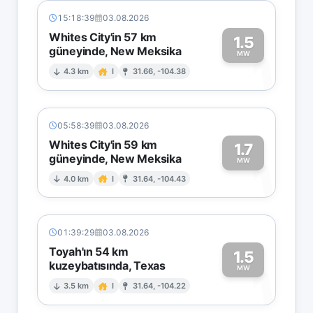
15:18:39
03.08.2026
Whites City'in 57 km
1.5
güneyinde, New Meksika
1
MW
4.3 km
I
31.66, -104.38
05:58:39
03.08.2026
Whites City'in 59 km
1.7
güneyinde, New Meksika
1
MW
4.0 km
I
31.64, -104.43
01:39:29
03.08.2026
Toyah'ın 54 km
1.5
kuzeybatısında, Texas
1
MW
3.5 km
I
31.64, -104.22