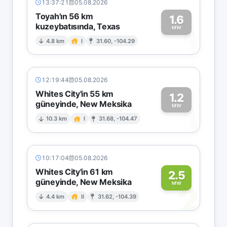
13:37:21
05.08.2026
Toyah'ın 56 km
1.6
kuzeybatısında, Texas
1
MW
4.8 km
I
31.60, -104.29
12:19:44
05.08.2026
Whites City'in 55 km
1.2
güneyinde, New Meksika
1
MW
10.3 km
I
31.68, -104.47
10:17:04
05.08.2026
Whites City'in 61 km
2.5
güneyinde, New Meksika
2
MW
4.4 km
II
31.62, -104.39