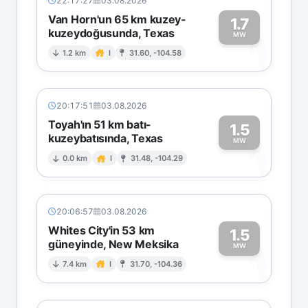
22:17:27
03.08.2026
Van Horn'un 65 km kuzey-
1.7
kuzeydoğusunda, Texas
1
MW
1.2 km
I
31.60, -104.58
20:17:51
03.08.2026
Toyah'ın 51 km batı-
1.5
kuzeybatısında, Texas
1
MW
0.0 km
I
31.48, -104.29
20:06:57
03.08.2026
Whites City'in 53 km
1.5
güneyinde, New Meksika
1
MW
7.4 km
I
31.70, -104.36