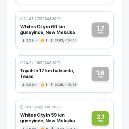
21:33:27
01.08.2026
Whites City'in 60 km
1.7
güneyinde, New Meksika
1
MW
3.2 km
I
31.63, -104.44
20:24:19
01.08.2026
Toyah'ın 17 km batısında,
1.6
Texas
1
MW
0.0 km
I
31.29, -103.98
19:15:26
01.08.2026
Whites City'in 59 km
2.1
güneyinde, New Meksika
MW
3.8 km
II
31.64, -104.43