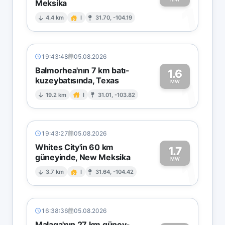
Meksika
1
4.4 km
I
31.70, -104.19
19:43:48
05.08.2026
Balmorhea'nın 7 km batı-
1.6
kuzeybatısında, Texas
1
MW
19.2 km
I
31.01, -103.82
19:43:27
05.08.2026
Whites City'in 60 km
1.7
güneyinde, New Meksika
1
MW
3.7 km
I
31.64, -104.42
16:38:36
05.08.2026
Malaga'nın 27 km güney-