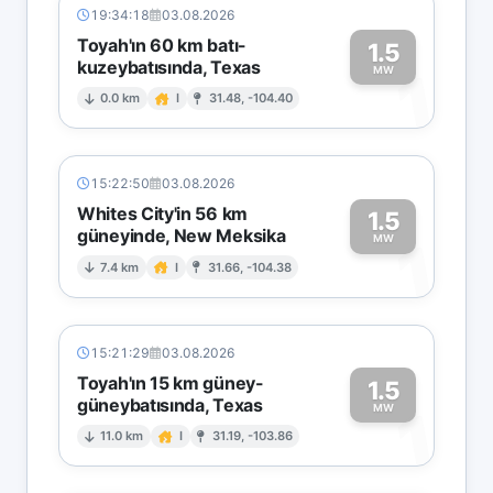
19:34:18
03.08.2026
Toyah'ın 60 km batı-
1.5
kuzeybatısında, Texas
1
MW
0.0 km
I
31.48, -104.40
15:22:50
03.08.2026
Whites City'in 56 km
1.5
güneyinde, New Meksika
1
MW
7.4 km
I
31.66, -104.38
15:21:29
03.08.2026
Toyah'ın 15 km güney-
1.5
güneybatısında, Texas
1
MW
11.0 km
I
31.19, -103.86