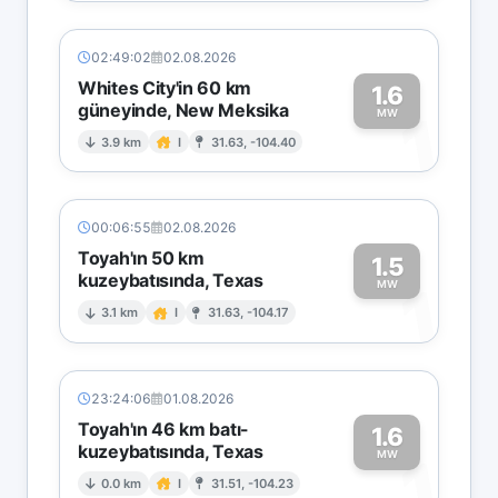
02:49:02
02.08.2026
Whites City'in 60 km
1.6
güneyinde, New Meksika
1
MW
3.9 km
I
31.63, -104.40
00:06:55
02.08.2026
Toyah'ın 50 km
1.5
kuzeybatısında, Texas
1
MW
3.1 km
I
31.63, -104.17
23:24:06
01.08.2026
Toyah'ın 46 km batı-
1.6
kuzeybatısında, Texas
1
MW
0.0 km
I
31.51, -104.23