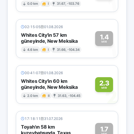
1
0.0 km
I
31.67, -103.76
02:15:05
01.08.2026
Whites City'in 57 km
1.4
güneyinde, New Meksika
1
MW
4.6 km
I
31.66, -104.34
00:41:07
01.08.2026
Whites City'in 60 km
2.3
güneyinde, New Meksika
2
MW
2.0 km
II
31.63, -104.45
17:18:11
31.07.2026
Toyah'ın 58 km
1.7
kuzeybatısında, Texas
MW