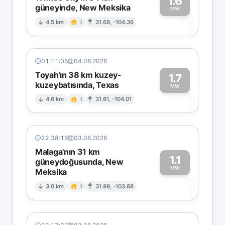
1.6
güneyinde, New Meksika
1
MW
4.5 km
I
31.68, -104.36
01:11:05
04.08.2026
Toyah'ın 38 km kuzey-
1.7
kuzeybatısında, Texas
1
MW
4.6 km
I
31.61, -104.01
22:38:16
03.08.2026
Malaga'nın 31 km
1.1
güneydoğusunda, New
MW
Meksika
1
3.0 km
I
31.99, -103.88