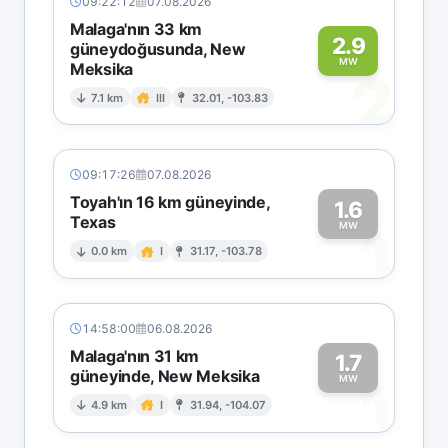
09:22:12
07.08.2026
Malaga'nın 33 km
2.9
güneydoğusunda, New
MW
Meksika
2
7.1 km
III
32.01, -103.83
09:17:26
07.08.2026
Toyah'ın 16 km güneyinde,
1.6
Texas
1
MW
0.0 km
I
31.17, -103.78
14:58:00
06.08.2026
Malaga'nın 31 km
1.7
güneyinde, New Meksika
1
MW
4.9 km
I
31.94, -104.07