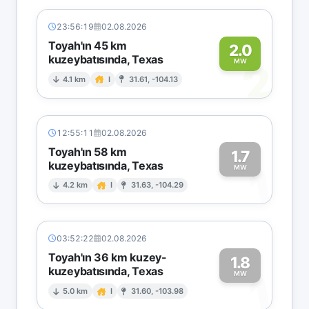
23:56:19
02.08.2026
Toyah'ın 45 km
2.0
kuzeybatısında, Texas
2
MW
4.1 km
I
31.61, -104.13
12:55:11
02.08.2026
Toyah'ın 58 km
1.7
kuzeybatısında, Texas
1
MW
4.2 km
I
31.63, -104.29
03:52:22
02.08.2026
Toyah'ın 36 km kuzey-
1.8
kuzeybatısında, Texas
1
MW
5.0 km
I
31.60, -103.98