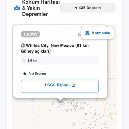
Konum Haritası
& Yakın
435 Deprem
Depremler
×
1.6 MW
16.04 06:51
Whites City, New Mexico (61 km
Güney açıkları)
3.8 km
Ana Deprem
USGS Raporu