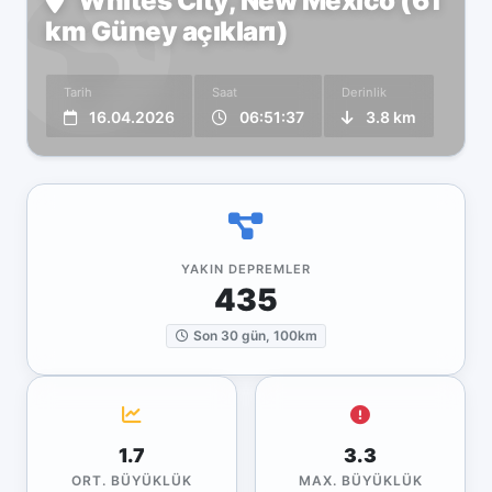
Whites City, New Mexico (61
km Güney açıkları)
Tarih
Saat
Derinlik
16.04.2026
06:51:37
3.8 km
YAKIN DEPREMLER
435
Son 30 gün, 100km
1.7
3.3
ORT. BÜYÜKLÜK
MAX. BÜYÜKLÜK