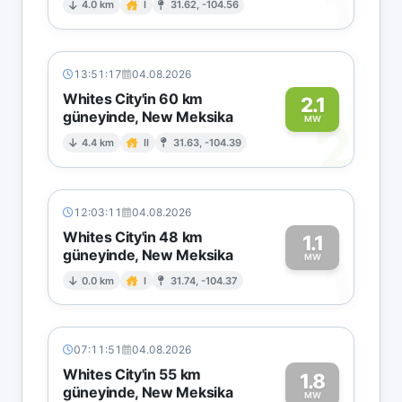
1
4.0 km
I
31.62, -104.56
13:51:17
04.08.2026
Whites City'in 60 km
2.1
güneyinde, New Meksika
2
MW
4.4 km
II
31.63, -104.39
12:03:11
04.08.2026
Whites City'in 48 km
1.1
güneyinde, New Meksika
1
MW
0.0 km
I
31.74, -104.37
07:11:51
04.08.2026
Whites City'in 55 km
1.8
güneyinde, New Meksika
MW