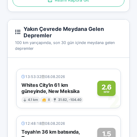
Yakın Çevrede Meydana Gelen
Depremler
100 km yarıçapında, son 30 gün içinde meydana gelen
depremler
13:53:32
08.08.2026
Whites City'in 61 km
2.6
güneyinde, New Meksika
2
MW
4.1 km
II
31.62, -104.40
12:48:18
08.08.2026
Toyah'ın 36 km batısında,
1.5