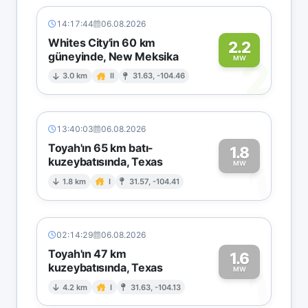
14:17:44
06.08.2026
Whites City'in 60 km
2.2
güneyinde, New Meksika
2
MW
3.0 km
II
31.63, -104.46
13:40:03
06.08.2026
Toyah'ın 65 km batı-
1.8
kuzeybatısında, Texas
1
MW
1.8 km
I
31.57, -104.41
02:14:29
06.08.2026
Toyah'ın 47 km
1.6
kuzeybatısında, Texas
1
MW
4.2 km
I
31.63, -104.13