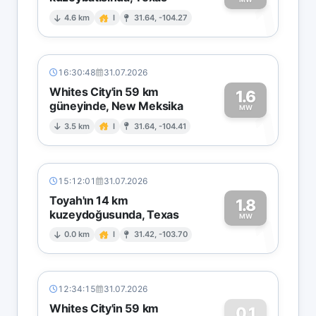
1
4.6 km
I
31.64, -104.27
16:30:48
31.07.2026
Whites City'in 59 km
1.6
güneyinde, New Meksika
1
MW
3.5 km
I
31.64, -104.41
15:12:01
31.07.2026
Toyah'ın 14 km
1.8
kuzeydoğusunda, Texas
1
MW
0.0 km
I
31.42, -103.70
12:34:15
31.07.2026
Whites City'in 59 km
0.1