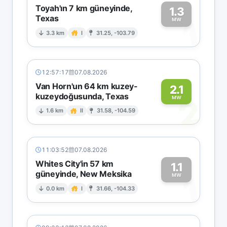
Toyah'ın 7 km güneyinde,
1.3
Texas
1
MW
3.3 km
I
31.25, -103.79
12:57:17
07.08.2026
Van Horn'un 64 km kuzey-
2.1
kuzeydoğusunda, Texas
2
MW
1.6 km
II
31.58, -104.59
11:03:52
07.08.2026
Whites City'in 57 km
1.1
güneyinde, New Meksika
1
MW
0.0 km
I
31.66, -104.33