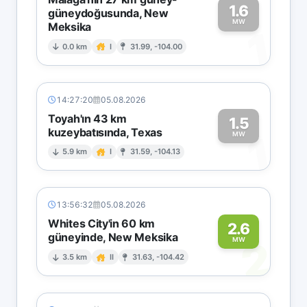
1.6
güneydoğusunda, New
MW
Meksika
1
0.0 km
I
31.99, -104.00
14:27:20
05.08.2026
Toyah'ın 43 km
1.5
kuzeybatısında, Texas
1
MW
5.9 km
I
31.59, -104.13
13:56:32
05.08.2026
Whites City'in 60 km
2.6
güneyinde, New Meksika
2
MW
3.5 km
II
31.63, -104.42