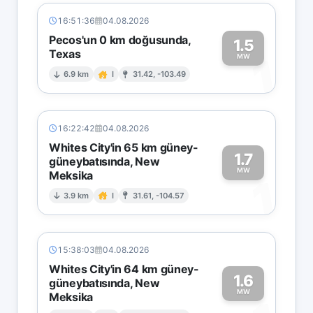
16:51:36
04.08.2026
Pecos'un 0 km doğusunda,
1.5
Texas
1
MW
6.9 km
I
31.42, -103.49
16:22:42
04.08.2026
Whites City'in 65 km güney-
1.7
güneybatısında, New
MW
Meksika
1
3.9 km
I
31.61, -104.57
15:38:03
04.08.2026
Whites City'in 64 km güney-
1.6
güneybatısında, New
MW
Meksika