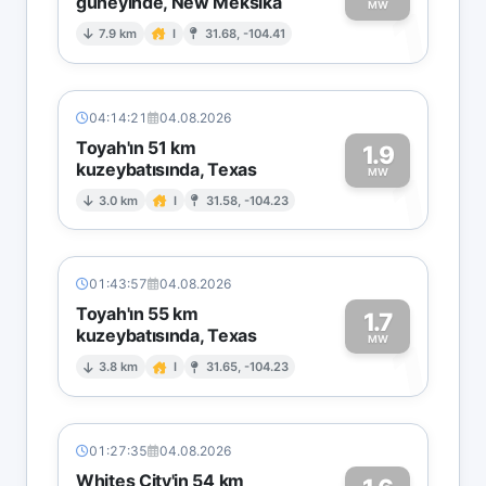
güneyinde, New Meksika
1
MW
7.9 km
I
31.68, -104.41
04:14:21
04.08.2026
Toyah'ın 51 km
1.9
kuzeybatısında, Texas
1
MW
3.0 km
I
31.58, -104.23
01:43:57
04.08.2026
Toyah'ın 55 km
1.7
kuzeybatısında, Texas
1
MW
3.8 km
I
31.65, -104.23
01:27:35
04.08.2026
Whites City'in 54 km