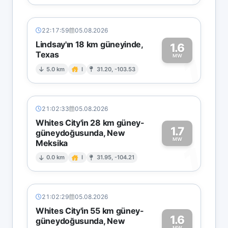
22:17:59
05.08.2026
Lindsay'ın 18 km güneyinde,
1.6
Texas
1
MW
5.0 km
I
31.20, -103.53
21:02:33
05.08.2026
Whites City'in 28 km güney-
1.7
güneydoğusunda, New
MW
Meksika
1
0.0 km
I
31.95, -104.21
21:02:29
05.08.2026
Whites City'in 55 km güney-
1.6
güneydoğusunda, New
MW