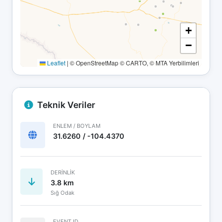
+
−
Leaflet
|
© OpenStreetMap © CARTO, © MTA Yerbilimleri
Teknik Veriler
ENLEM / BOYLAM
31.6260 / -104.4370
DERINLIK
3.8 km
Sığ Odak
EVENT ID