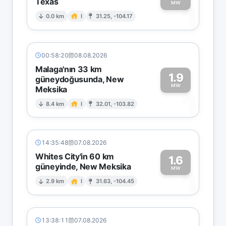
Texas
1
MW
0.0 km
I
31.25, -104.17
00:58:20
08.08.2026
Malaga'nın 33 km
1.9
güneydoğusunda, New
MW
Meksika
1
8.4 km
I
32.01, -103.82
14:35:48
07.08.2026
Whites City'in 60 km
1.6
güneyinde, New Meksika
1
MW
2.9 km
I
31.63, -104.45
13:38:11
07.08.2026