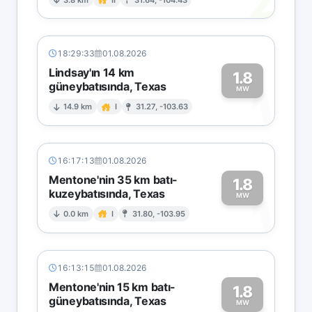
2
18:29:33
01.08.2026
Lindsay'ın 14 km
1.8
güneybatısında, Texas
1
MW
14.9 km
I
31.27, -103.63
16:17:13
01.08.2026
Mentone'nin 35 km batı-
1.8
kuzeybatısında, Texas
1
MW
0.0 km
I
31.80, -103.95
16:13:15
01.08.2026
Mentone'nin 15 km batı-
1.8
güneybatısında, Texas
MW