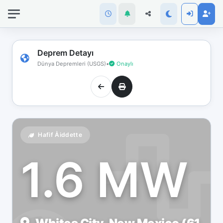
İnternet
bağlantınız
koptu!
Çevrimdışı
Deprem Detayı
moddasınız.
Dünya Depremleri (USGS)
•
Onaylı
Hafif Åiddette
1.6 MW