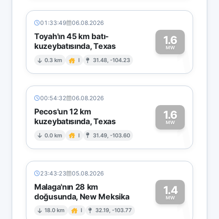
01:33:49
06.08.2026
Toyah'ın 45 km batı-
1.6
kuzeybatısında, Texas
1
MW
0.3 km
I
31.48, -104.23
00:54:32
06.08.2026
Pecos'un 12 km
1.6
kuzeybatısında, Texas
1
MW
0.0 km
I
31.49, -103.60
23:43:23
05.08.2026
Malaga'nın 28 km
1.4
doğusunda, New Meksika
1
MW
18.0 km
I
32.19, -103.77