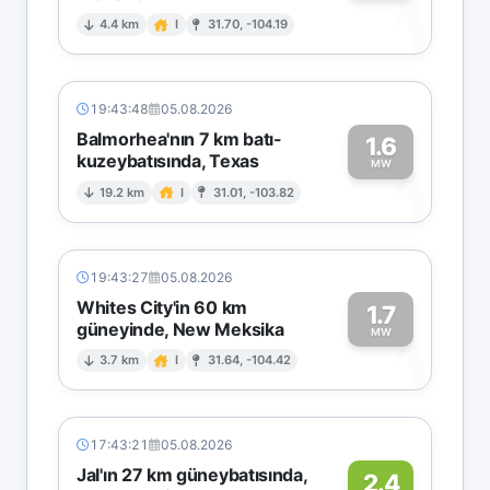
1
4.4 km
I
31.70, -104.19
19:43:48
05.08.2026
Balmorhea'nın 7 km batı-
1.6
kuzeybatısında, Texas
1
MW
19.2 km
I
31.01, -103.82
19:43:27
05.08.2026
Whites City'in 60 km
1.7
güneyinde, New Meksika
1
MW
3.7 km
I
31.64, -104.42
17:43:21
05.08.2026
Jal'ın 27 km güneybatısında,
2.4