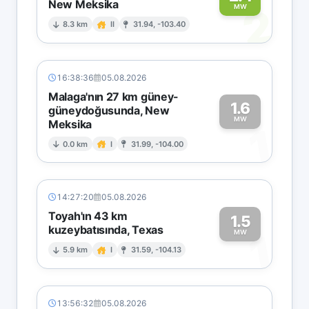
New Meksika
2
MW
8.3 km
II
31.94, -103.40
16:38:36
05.08.2026
Malaga'nın 27 km güney-
1.6
güneydoğusunda, New
MW
Meksika
1
0.0 km
I
31.99, -104.00
14:27:20
05.08.2026
Toyah'ın 43 km
1.5
kuzeybatısında, Texas
1
MW
5.9 km
I
31.59, -104.13
13:56:32
05.08.2026