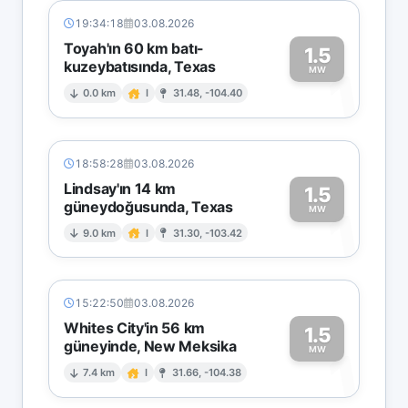
19:34:18
03.08.2026
Toyah'ın 60 km batı-
1.5
kuzeybatısında, Texas
1
MW
0.0 km
I
31.48, -104.40
18:58:28
03.08.2026
Lindsay'ın 14 km
1.5
güneydoğusunda, Texas
1
MW
9.0 km
I
31.30, -103.42
15:22:50
03.08.2026
Whites City'in 56 km
1.5
güneyinde, New Meksika
1
MW
7.4 km
I
31.66, -104.38