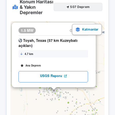
Konum Haritası
& Yakın
507 Deprem
Depremler
×
1.5 MW
30.04 02:57
Toyah, Texas (57 km Kuzeybatı
açıkları)
4.7 km
Ana Deprem
USGS Raporu