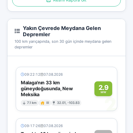
Yakın Çevrede Meydana Gelen
Depremler
100 km yarıçapında, son 30 gün içinde meydana gelen
depremler
09:22:12
07.08.2026
Malaga'nın 33 km
2.9
güneydoğusunda, New
MW
Meksika
2
7.1 km
III
32.01, -103.83
09:17:26
07.08.2026