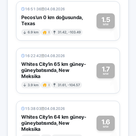
16:51:36
04.08.2026
Pecos'un 0 km doğusunda,
1.5
Texas
1
MW
6.9 km
I
31.42, -103.49
16:22:42
04.08.2026
Whites City'in 65 km güney-
1.7
güneybatısında, New
MW
Meksika
1
3.9 km
I
31.61, -104.57
15:38:03
04.08.2026
Whites City'in 64 km güney-
1.6
güneybatısında, New
MW
Meksika