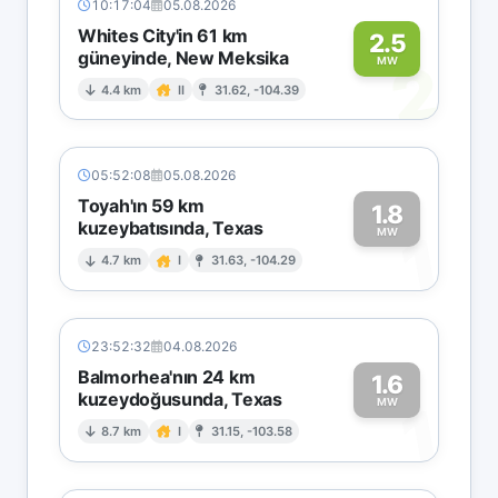
10:17:04
05.08.2026
Whites City'in 61 km
2.5
güneyinde, New Meksika
2
MW
4.4 km
II
31.62, -104.39
05:52:08
05.08.2026
Toyah'ın 59 km
1.8
kuzeybatısında, Texas
1
MW
4.7 km
I
31.63, -104.29
23:52:32
04.08.2026
Balmorhea'nın 24 km
1.6
kuzeydoğusunda, Texas
1
MW
8.7 km
I
31.15, -103.58