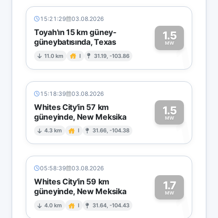
15:21:29
03.08.2026
Toyah'ın 15 km güney-
1.5
güneybatısında, Texas
1
MW
11.0 km
I
31.19, -103.86
15:18:39
03.08.2026
Whites City'in 57 km
1.5
güneyinde, New Meksika
1
MW
4.3 km
I
31.66, -104.38
05:58:39
03.08.2026
Whites City'in 59 km
1.7
güneyinde, New Meksika
1
MW
4.0 km
I
31.64, -104.43