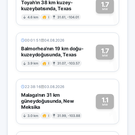
Toyah'ın 38 km kuzey-
1.7
kuzeybatısında, Texas
1
MW
4.6 km
I
31.61, -104.01
00:01:51
04.08.2026
Balmorhea'nın 19 km doğu-
1.7
kuzeydoğusunda, Texas
1
MW
3.9 km
I
31.07, -103.57
22:38:16
03.08.2026
Malaga'nın 31 km
1.1
güneydoğusunda, New
MW
Meksika
1
3.0 km
I
31.99, -103.88