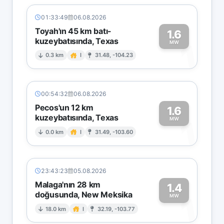
01:33:49
06.08.2026
Toyah'ın 45 km batı-
1.6
kuzeybatısında, Texas
1
MW
0.3 km
I
31.48, -104.23
00:54:32
06.08.2026
Pecos'un 12 km
1.6
kuzeybatısında, Texas
1
MW
0.0 km
I
31.49, -103.60
23:43:23
05.08.2026
Malaga'nın 28 km
1.4
doğusunda, New Meksika
1
MW
18.0 km
I
32.19, -103.77