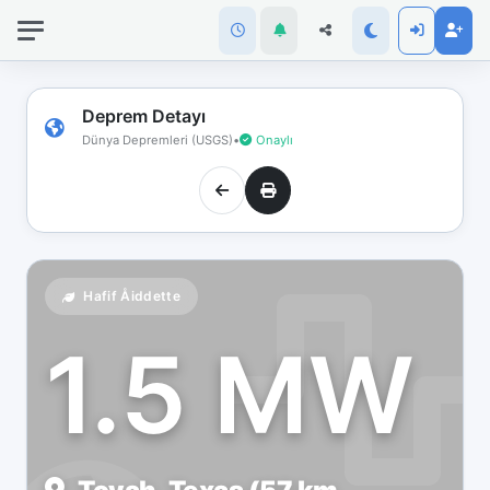
İnternet
bağlantınız
koptu!
Çevrimdışı
Deprem Detayı
moddasınız.
Dünya Depremleri (USGS)
•
Onaylı
Hafif Åiddette
1.5 MW