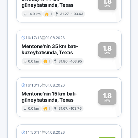
1.8
güneybatısında, Texas
1
MW
14.9 km
I
31.27, -103.63
16:17:13
01.08.2026
Mentone'nin 35 km batı-
1.8
kuzeybatısında, Texas
1
MW
0.0 km
I
31.80, -103.95
16:13:15
01.08.2026
Mentone'nin 15 km batı-
1.8
güneybatısında, Texas
1
MW
0.0 km
I
31.67, -103.76
11:50:11
01.08.2026