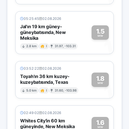
05:25:45
02.08.2026
Jal'ın 19 km güney-
1.5
güneybatısında, New
MW
Meksika
1
2.8 km
I
31.97, -103.31
03:52:22
02.08.2026
Toyah'ın 36 km kuzey-
1.8
kuzeybatısında, Texas
1
MW
5.0 km
I
31.60, -103.98
02:49:02
02.08.2026
Whites City'in 60 km
1.6
güneyinde, New Meksika
MW