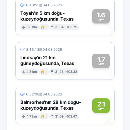
18:40:55
04.08.2026
Toyah'ın 5 km doğu-
1.6
kuzeydoğusunda, Texas
1
MW
0.0 km
I
31.34, -103.75
18:15:13
04.08.2026
Lindsay'ın 21 km
1.7
güneydoğusunda, Texas
1
MW
4.8 km
I
31.23, -103.38
16:52:08
04.08.2026
Balmorhea'nın 28 km doğu-
2.1
kuzeydoğusunda, Texas
2
MW
4.7 km
I
31.09, -103.47