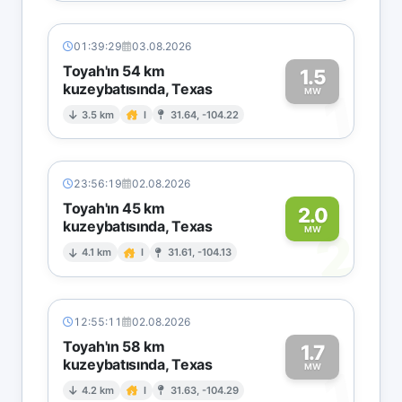
01:39:29
03.08.2026
Toyah'ın 54 km
1.5
kuzeybatısında, Texas
1
MW
3.5 km
I
31.64, -104.22
23:56:19
02.08.2026
Toyah'ın 45 km
2.0
kuzeybatısında, Texas
2
MW
4.1 km
I
31.61, -104.13
12:55:11
02.08.2026
Toyah'ın 58 km
1.7
kuzeybatısında, Texas
1
MW
4.2 km
I
31.63, -104.29