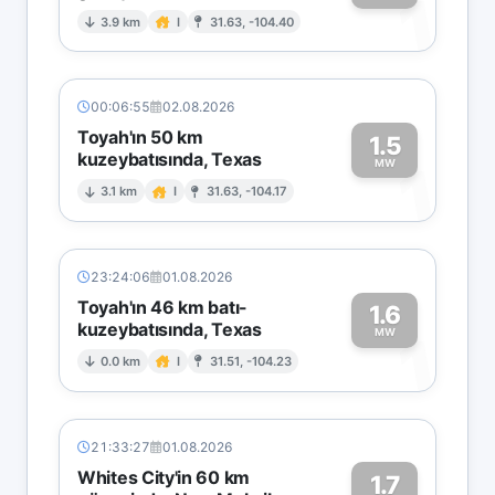
1
3.9 km
I
31.63, -104.40
00:06:55
02.08.2026
Toyah'ın 50 km
1.5
kuzeybatısında, Texas
1
MW
3.1 km
I
31.63, -104.17
23:24:06
01.08.2026
Toyah'ın 46 km batı-
1.6
kuzeybatısında, Texas
1
MW
0.0 km
I
31.51, -104.23
21:33:27
01.08.2026
Whites City'in 60 km
1.7