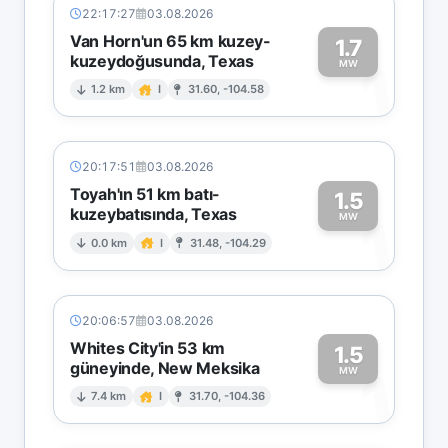
22:17:27
03.08.2026
Van Horn'un 65 km kuzey-
1.7
kuzeydoğusunda, Texas
1
MW
1.2 km
I
31.60, -104.58
20:17:51
03.08.2026
Toyah'ın 51 km batı-
1.5
kuzeybatısında, Texas
1
MW
0.0 km
I
31.48, -104.29
20:06:57
03.08.2026
Whites City'in 53 km
1.5
güneyinde, New Meksika
1
MW
7.4 km
I
31.70, -104.36