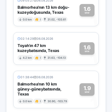
09:05:27
06.08.2026
Balmorhea'nın 13 km doğu-
1.6
kuzeydoğusunda, Texas
1
MW
0.0 km
I
31.02, -103.61
02:14:29
06.08.2026
Toyah'ın 47 km
1.6
kuzeybatısında, Texas
1
MW
4.2 km
I
31.63, -104.13
01:38:44
06.08.2026
Balmorhea'nın 10 km
1.9
güney-güneybatısında,
MW
Texas
1
0.0 km
I
30.90, -103.79