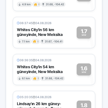
1
4.9 km
I
31.68, -104.42
06:37:45
04.08.2026
Whites City'in 56 km
1.7
güneyinde, New Meksika
1
MW
7.1 km
I
31.67, -104.41
06:36:35
04.08.2026
Whites City'in 54 km
1.6
güneyinde, New Meksika
1
MW
6.1 km
I
31.68, -104.42
05:20:35
04.08.2026
Lindsay'ın 26 km güney-
1.8