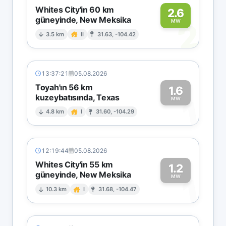
Whites City'in 60 km
2.6
güneyinde, New Meksika
2
MW
3.5 km
II
31.63, -104.42
13:37:21
05.08.2026
Toyah'ın 56 km
1.6
kuzeybatısında, Texas
1
MW
4.8 km
I
31.60, -104.29
12:19:44
05.08.2026
Whites City'in 55 km
1.2
güneyinde, New Meksika
1
MW
10.3 km
I
31.68, -104.47