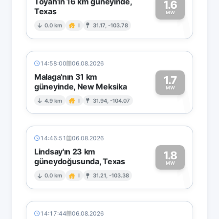
Toyah'ın 16 km güneyinde,
1.6
Texas
1
MW
0.0 km
I
31.17, -103.78
14:58:00
06.08.2026
Malaga'nın 31 km
1.7
güneyinde, New Meksika
1
MW
4.9 km
I
31.94, -104.07
14:46:51
06.08.2026
Lindsay'ın 23 km
1.8
güneydoğusunda, Texas
1
MW
0.0 km
I
31.21, -103.38
14:17:44
06.08.2026