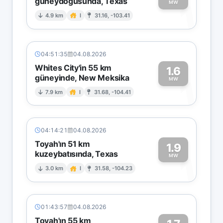
güneydoğusunda, Texas
1
MW
4.9 km
I
31.16, -103.41
04:51:35
04.08.2026
Whites City'in 55 km
1.6
güneyinde, New Meksika
1
MW
7.9 km
I
31.68, -104.41
04:14:21
04.08.2026
Toyah'ın 51 km
1.9
kuzeybatısında, Texas
1
MW
3.0 km
I
31.58, -104.23
01:43:57
04.08.2026
Toyah'ın 55 km