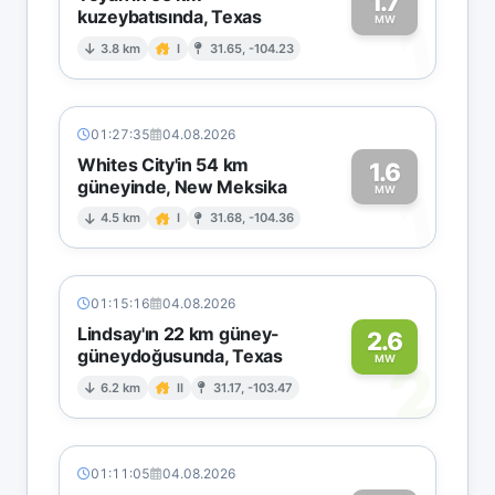
1.7
kuzeybatısında, Texas
1
MW
3.8 km
I
31.65, -104.23
01:27:35
04.08.2026
Whites City'in 54 km
1.6
güneyinde, New Meksika
1
MW
4.5 km
I
31.68, -104.36
01:15:16
04.08.2026
Lindsay'ın 22 km güney-
2.6
güneydoğusunda, Texas
2
MW
6.2 km
II
31.17, -103.47
01:11:05
04.08.2026