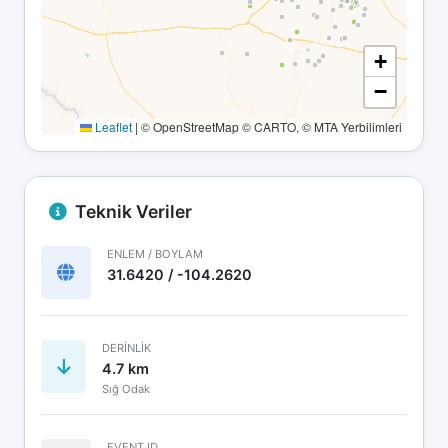
+
−
Leaflet
|
© OpenStreetMap © CARTO, © MTA Yerbilimleri
Teknik Veriler
ENLEM / BOYLAM
31.6420 / -104.2620
DERINLIK
4.7 km
Sığ Odak
EVENT ID