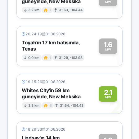
güneyinde, New Meksika
1
MW
3.2 km
I
31.63, -104.44
20:24:19
01.08.2026
Toyah'ın 17 km batısında,
1.6
Texas
1
MW
0.0 km
I
31.29, -103.98
19:15:26
01.08.2026
Whites City'in 59 km
2.1
güneyinde, New Meksika
2
MW
3.8 km
II
31.64, -104.43
18:29:33
01.08.2026
Lindsay'ın 14 km