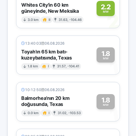
Whites City'in 60 km
2.2
güneyinde, New Meksika
2
MW
3.0 km
II
31.63, -104.46
13:40:03
06.08.2026
Toyah'ın 65 km batı-
1.8
kuzeybatısında, Texas
1
MW
1.8 km
I
31.57, -104.41
10:12:50
06.08.2026
Balmorhea'nın 20 km
1.8
doğusunda, Texas
1
MW
0.0 km
I
31.02, -103.53