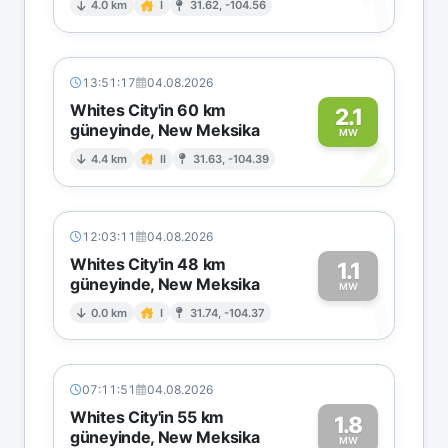
1
4.0 km
I
31.62, -104.56
13:51:17
04.08.2026
Whites City'in 60 km
2.1
güneyinde, New Meksika
2
MW
4.4 km
II
31.63, -104.39
12:03:11
04.08.2026
Whites City'in 48 km
1.1
güneyinde, New Meksika
1
MW
0.0 km
I
31.74, -104.37
07:11:51
04.08.2026
Whites City'in 55 km
1.8
güneyinde, New Meksika
MW