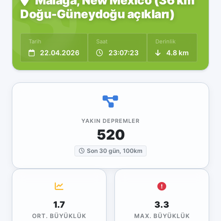
Malaga, New Mexico (36 km
Doğu-Güneydoğu açıkları)
Tarih
Saat
Derinlik
22.04.2026
23:07:23
4.8 km
YAKIN DEPREMLER
520
Son 30 gün, 100km
1.7
3.3
ORT. BÜYÜKLÜK
MAX. BÜYÜKLÜK