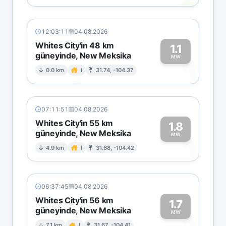
12:03:11
04.08.2026
Whites City'in 48 km
1.1
güneyinde, New Meksika
1
MW
0.0 km
I
31.74, -104.37
07:11:51
04.08.2026
Whites City'in 55 km
1.8
güneyinde, New Meksika
1
MW
4.9 km
I
31.68, -104.42
06:37:45
04.08.2026
Whites City'in 56 km
1.7
güneyinde, New Meksika
MW
7.1 km
I
31.67, -104.41