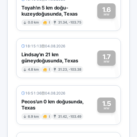
Toyah'ın 5 km doğu-
1.6
kuzeydoğusunda, Texas
1
MW
0.0 km
I
31.34, -103.75
18:15:13
04.08.2026
Lindsay'ın 21 km
1.7
güneydoğusunda, Texas
1
MW
4.8 km
I
31.23, -103.38
16:51:36
04.08.2026
Pecos'un 0 km doğusunda,
1.5
Texas
1
MW
6.9 km
I
31.42, -103.49