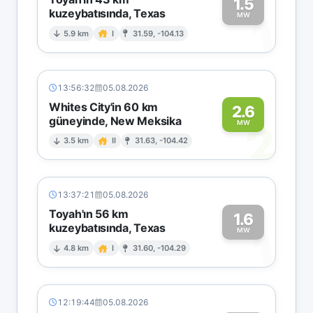
1.5
kuzeybatısında, Texas
1
MW
5.9 km
I
31.59, -104.13
13:56:32
05.08.2026
Whites City'in 60 km
2.6
güneyinde, New Meksika
2
MW
3.5 km
II
31.63, -104.42
13:37:21
05.08.2026
Toyah'ın 56 km
1.6
kuzeybatısında, Texas
1
MW
4.8 km
I
31.60, -104.29
12:19:44
05.08.2026