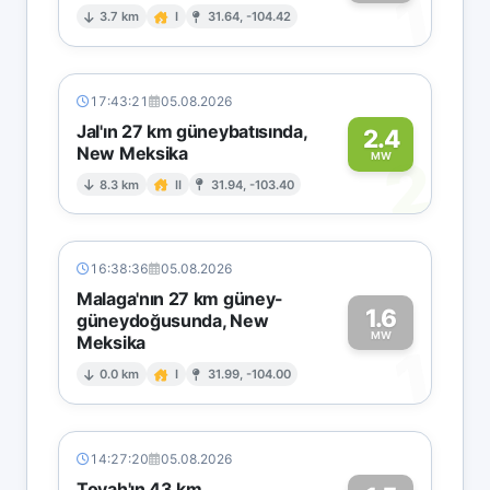
1
3.7 km
I
31.64, -104.42
17:43:21
05.08.2026
Jal'ın 27 km güneybatısında,
2.4
New Meksika
2
MW
8.3 km
II
31.94, -103.40
16:38:36
05.08.2026
Malaga'nın 27 km güney-
1.6
güneydoğusunda, New
MW
Meksika
1
0.0 km
I
31.99, -104.00
14:27:20
05.08.2026
Toyah'ın 43 km