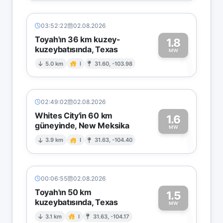
03:52:22
02.08.2026
Toyah'ın 36 km kuzey-
1.8
kuzeybatısında, Texas
1
MW
5.0 km
I
31.60, -103.98
02:49:02
02.08.2026
Whites City'in 60 km
1.6
güneyinde, New Meksika
1
MW
3.9 km
I
31.63, -104.40
00:06:55
02.08.2026
Toyah'ın 50 km
1.5
kuzeybatısında, Texas
1
MW
3.1 km
I
31.63, -104.17