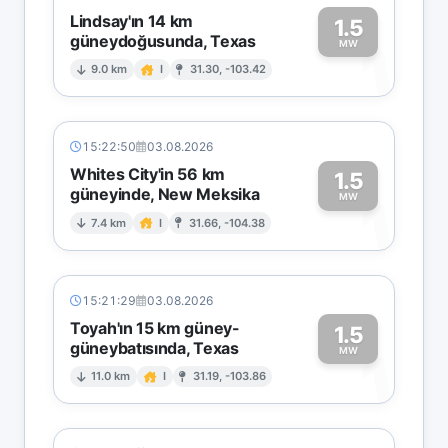
Lindsay'ın 14 km
1.5
güneydoğusunda, Texas
1
MW
9.0 km
I
31.30, -103.42
15:22:50
03.08.2026
Whites City'in 56 km
1.5
güneyinde, New Meksika
1
MW
7.4 km
I
31.66, -104.38
15:21:29
03.08.2026
Toyah'ın 15 km güney-
1.5
güneybatısında, Texas
1
MW
11.0 km
I
31.19, -103.86