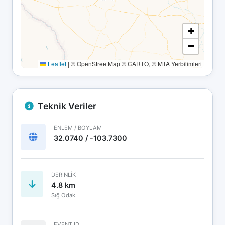
+
−
Leaflet
|
© OpenStreetMap © CARTO, © MTA Yerbilimleri
Teknik Veriler
ENLEM / BOYLAM
32.0740 / -103.7300
DERINLIK
4.8 km
Sığ Odak
EVENT ID