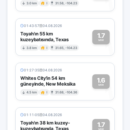
1
3.0 km
I
31.58, -104.23
01:43:57
04.08.2026
Toyah'ın 55 km
1.7
kuzeybatısında, Texas
1
MW
3.8 km
I
31.65, -104.23
01:27:35
04.08.2026
Whites City'in 54 km
1.6
güneyinde, New Meksika
1
MW
4.5 km
I
31.68, -104.36
01:11:05
04.08.2026
Toyah'ın 38 km kuzey-
1.7
kuzeybatısında, Texas
MW