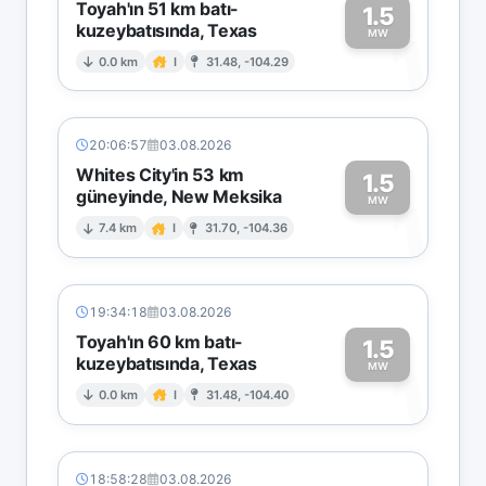
Toyah'ın 51 km batı-
1.5
kuzeybatısında, Texas
1
MW
0.0 km
I
31.48, -104.29
20:06:57
03.08.2026
Whites City'in 53 km
1.5
güneyinde, New Meksika
1
MW
7.4 km
I
31.70, -104.36
19:34:18
03.08.2026
Toyah'ın 60 km batı-
1.5
kuzeybatısında, Texas
1
MW
0.0 km
I
31.48, -104.40
18:58:28
03.08.2026