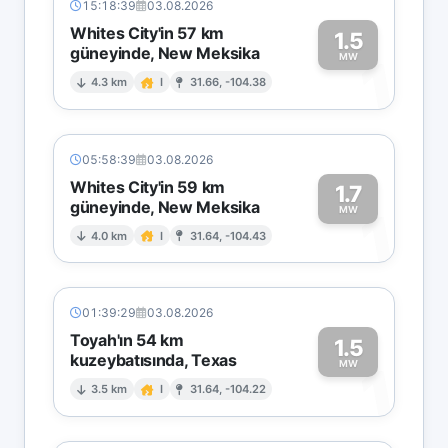
15:18:39
03.08.2026
Whites City'in 57 km
1.5
güneyinde, New Meksika
1
MW
4.3 km
I
31.66, -104.38
05:58:39
03.08.2026
Whites City'in 59 km
1.7
güneyinde, New Meksika
1
MW
4.0 km
I
31.64, -104.43
01:39:29
03.08.2026
Toyah'ın 54 km
1.5
kuzeybatısında, Texas
1
MW
3.5 km
I
31.64, -104.22