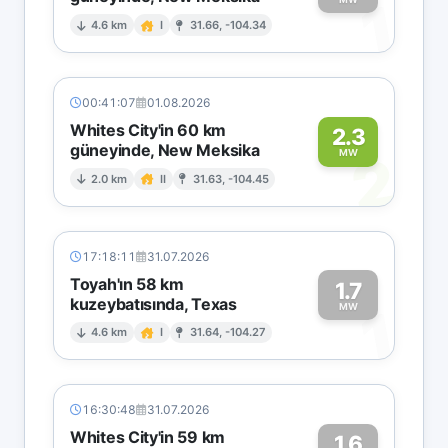
1
4.6 km
I
31.66, -104.34
00:41:07
01.08.2026
Whites City'in 60 km
2.3
güneyinde, New Meksika
2
MW
2.0 km
II
31.63, -104.45
17:18:11
31.07.2026
Toyah'ın 58 km
1.7
kuzeybatısında, Texas
1
MW
4.6 km
I
31.64, -104.27
16:30:48
31.07.2026
Whites City'in 59 km
1.6