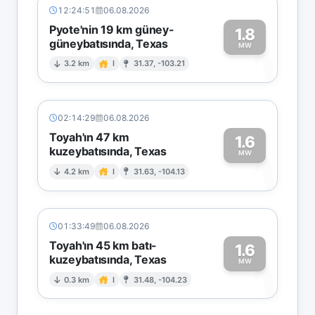
12:24:51
06.08.2026
Pyote'nin 19 km güney-
1.8
güneybatısında, Texas
1
MW
3.2 km
I
31.37, -103.21
02:14:29
06.08.2026
Toyah'ın 47 km
1.6
kuzeybatısında, Texas
1
MW
4.2 km
I
31.63, -104.13
01:33:49
06.08.2026
Toyah'ın 45 km batı-
1.6
kuzeybatısında, Texas
1
MW
0.3 km
I
31.48, -104.23