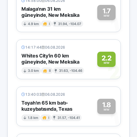
14:58:00
06.08.2026
Malaga'nın 31 km
1.7
güneyinde, New Meksika
1
MW
4.9 km
I
31.94, -104.07
14:17:44
06.08.2026
Whites City'in 60 km
2.2
güneyinde, New Meksika
2
MW
3.0 km
II
31.63, -104.46
13:40:03
06.08.2026
Toyah'ın 65 km batı-
1.8
kuzeybatısında, Texas
1
MW
1.8 km
I
31.57, -104.41