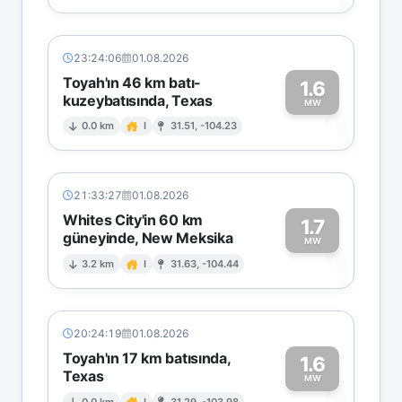
23:24:06
01.08.2026
Toyah'ın 46 km batı-
1.6
kuzeybatısında, Texas
1
MW
0.0 km
I
31.51, -104.23
21:33:27
01.08.2026
Whites City'in 60 km
1.7
güneyinde, New Meksika
1
MW
3.2 km
I
31.63, -104.44
20:24:19
01.08.2026
Toyah'ın 17 km batısında,
1.6
Texas
MW
0.0 km
I
31.29, -103.98