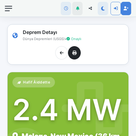
İnternet
bağlantınız
koptu!
Çevrimdışı
Deprem Detayı
moddasınız.
Dünya Depremleri (USGS)
•
Onaylı
Hafif Åiddette
2.4 MW