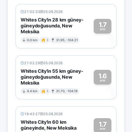
21:02:33
05.08.2026
Whites City'in 28 km güney-
1.7
güneydoğusunda, New
MW
Meksika
1
0.0 km
I
31.95, -104.21
21:02:29
05.08.2026
Whites City'in 55 km güney-
1.6
güneydoğusunda, New
MW
Meksika
1
4.4 km
I
31.70, -104.19
19:43:27
05.08.2026
Whites City'in 60 km
1.7
güneyinde, New Meksika
MW