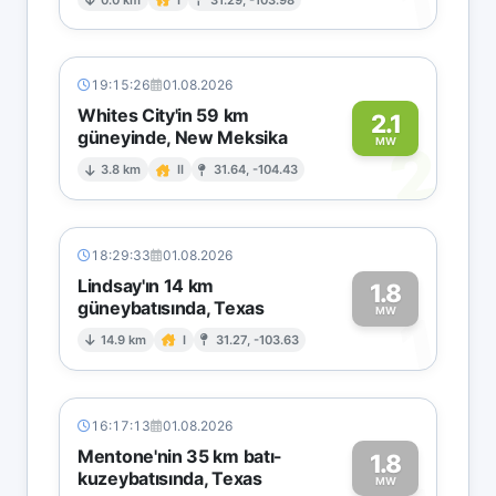
1
19:15:26
01.08.2026
Whites City'in 59 km
2.1
güneyinde, New Meksika
2
MW
3.8 km
II
31.64, -104.43
18:29:33
01.08.2026
Lindsay'ın 14 km
1.8
güneybatısında, Texas
1
MW
14.9 km
I
31.27, -103.63
16:17:13
01.08.2026
Mentone'nin 35 km batı-
1.8
kuzeybatısında, Texas
MW