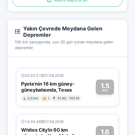
Yakın Çevrede Meydana Gelen
Depremler
100 km yarıçapında, son 30 gün içinde meydana gelen
depremler
20:32:51
07.08.2026
Pyote'nin 16 km güney-
1.5
güneybatısında, Texas
1
MW
3.0 km
I
31.40, -103.19
14:35:48
07.08.2026
Whites City'in 60 km
1.6