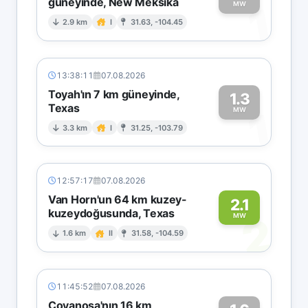
güneyinde, New Meksika
1
MW
2.9 km
I
31.63, -104.45
13:38:11
07.08.2026
Toyah'ın 7 km güneyinde,
1.3
Texas
1
MW
3.3 km
I
31.25, -103.79
12:57:17
07.08.2026
Van Horn'un 64 km kuzey-
2.1
kuzeydoğusunda, Texas
2
MW
1.6 km
II
31.58, -104.59
11:45:52
07.08.2026
Coyanosa'nın 16 km