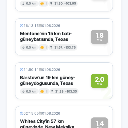
1
0.0 km
I
31.80, -103.95
16:13:15
01.08.2026
Mentone'nin 15 km batı-
1.8
güneybatısında, Texas
1
MW
0.0 km
I
31.67, -103.76
11:50:11
01.08.2026
Barstow'un 19 km güney-
2.0
güneydoğusunda, Texas
2
MW
0.0 km
II
31.29, -103.35
02:15:05
01.08.2026
Whites City'in 57 km
1.4
güneyinde, New Meksika
MW