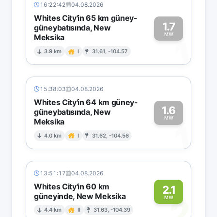
16:22:42
04.08.2026
Whites City'in 65 km güney-
1.7
güneybatısında, New
MW
Meksika
1
3.9 km
I
31.61, -104.57
15:38:03
04.08.2026
Whites City'in 64 km güney-
1.6
güneybatısında, New
MW
Meksika
1
4.0 km
I
31.62, -104.56
13:51:17
04.08.2026
Whites City'in 60 km
2.1
güneyinde, New Meksika
2
MW
4.4 km
II
31.63, -104.39