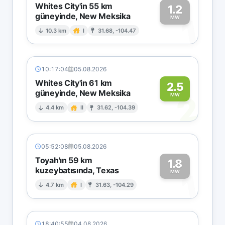
Whites City'in 55 km
1.2
güneyinde, New Meksika
1
MW
10.3 km
I
31.68, -104.47
10:17:04
05.08.2026
Whites City'in 61 km
2.5
güneyinde, New Meksika
2
MW
4.4 km
II
31.62, -104.39
05:52:08
05.08.2026
Toyah'ın 59 km
1.8
kuzeybatısında, Texas
1
MW
4.7 km
I
31.63, -104.29
18:40:55
04.08.2026