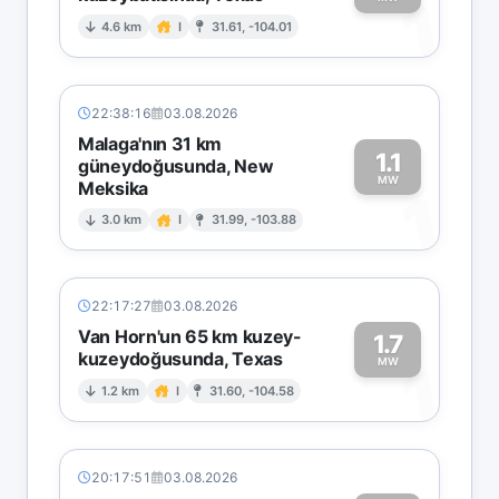
1
4.6 km
I
31.61, -104.01
22:38:16
03.08.2026
Malaga'nın 31 km
1.1
güneydoğusunda, New
MW
Meksika
1
3.0 km
I
31.99, -103.88
22:17:27
03.08.2026
Van Horn'un 65 km kuzey-
1.7
kuzeydoğusunda, Texas
1
MW
1.2 km
I
31.60, -104.58
20:17:51
03.08.2026