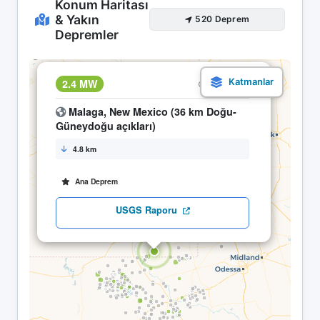
Konum Haritası
& Yakın
520 Deprem
Depremler
×
2.4 MW
22.04 23:07
Malaga, New Mexico (36 km Doğu-
Güneydoğu açıkları)
4.8 km
Ana Deprem
USGS Raporu