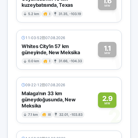
1.6
kuzeybatısında, Texas
1
MW
5.2 km
I
31.35, -103.19
11:03:52
07.08.2026
Whites City'in 57 km
1.1
güneyinde, New Meksika
1
MW
0.0 km
I
31.66, -104.33
09:22:12
07.08.2026
Malaga'nın 33 km
2.9
güneydoğusunda, New
MW
Meksika
2
7.1 km
III
32.01, -103.83