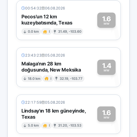
00:54:32
06.08.2026
Pecos'un 12 km
1.6
kuzeybatısında, Texas
1
MW
0.0 km
I
31.49, -103.60
23:43:23
05.08.2026
Malaga'nın 28 km
1.4
doğusunda, New Meksika
1
MW
18.0 km
I
32.19, -103.77
22:17:59
05.08.2026
Lindsay'ın 18 km güneyinde,
1.6
Texas
1
MW
5.0 km
I
31.20, -103.53