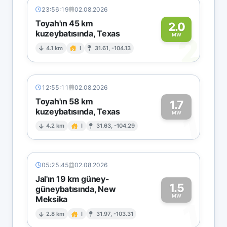
23:56:19
02.08.2026
Toyah'ın 45 km
2.0
kuzeybatısında, Texas
2
MW
4.1 km
I
31.61, -104.13
12:55:11
02.08.2026
Toyah'ın 58 km
1.7
kuzeybatısında, Texas
1
MW
4.2 km
I
31.63, -104.29
05:25:45
02.08.2026
Jal'ın 19 km güney-
1.5
güneybatısında, New
MW
Meksika
1
2.8 km
I
31.97, -103.31