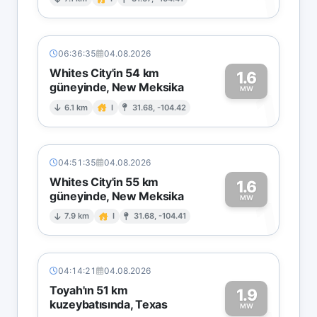
1
06:36:35
04.08.2026
Whites City'in 54 km
1.6
güneyinde, New Meksika
1
MW
6.1 km
I
31.68, -104.42
04:51:35
04.08.2026
Whites City'in 55 km
1.6
güneyinde, New Meksika
1
MW
7.9 km
I
31.68, -104.41
04:14:21
04.08.2026
Toyah'ın 51 km
1.9
kuzeybatısında, Texas
MW