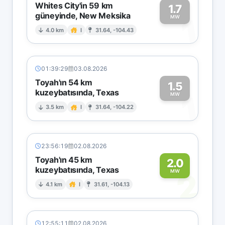
Whites City'in 59 km
1.7
güneyinde, New Meksika
1
MW
4.0 km
I
31.64, -104.43
01:39:29
03.08.2026
Toyah'ın 54 km
1.5
kuzeybatısında, Texas
1
MW
3.5 km
I
31.64, -104.22
23:56:19
02.08.2026
Toyah'ın 45 km
2.0
kuzeybatısında, Texas
2
MW
4.1 km
I
31.61, -104.13
12:55:11
02.08.2026