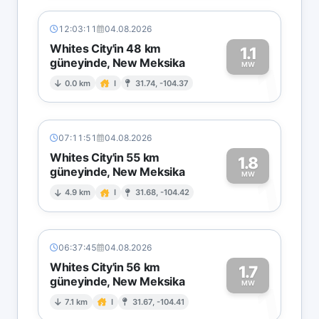
12:03:11
04.08.2026
Whites City'in 48 km
1.1
güneyinde, New Meksika
1
MW
0.0 km
I
31.74, -104.37
07:11:51
04.08.2026
Whites City'in 55 km
1.8
güneyinde, New Meksika
1
MW
4.9 km
I
31.68, -104.42
06:37:45
04.08.2026
Whites City'in 56 km
1.7
güneyinde, New Meksika
1
MW
7.1 km
I
31.67, -104.41