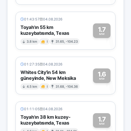
01:43:57
04.08.2026
Toyah'ın 55 km
1.7
kuzeybatısında, Texas
1
MW
3.8 km
I
31.65, -104.23
01:27:35
04.08.2026
Whites City'in 54 km
1.6
güneyinde, New Meksika
1
MW
4.5 km
I
31.68, -104.36
01:11:05
04.08.2026
Toyah'ın 38 km kuzey-
1.7
kuzeybatısında, Texas
MW