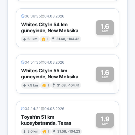
06:36:35
04.08.2026
Whites City'in 54 km
1.6
güneyinde, New Meksika
1
MW
6.1 km
I
31.68, -104.42
04:51:35
04.08.2026
Whites City'in 55 km
1.6
güneyinde, New Meksika
1
MW
7.9 km
I
31.68, -104.41
04:14:21
04.08.2026
Toyah'ın 51 km
1.9
kuzeybatısında, Texas
1
MW
3.0 km
I
31.58, -104.23