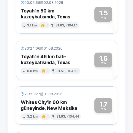
00:06:55
02.08.2026
Toyah'ın 50 km
1.5
kuzeybatısında, Texas
1
MW
3.1 km
I
31.63, -104.17
23:24:06
01.08.2026
Toyah'ın 46 km batı-
1.6
kuzeybatısında, Texas
1
MW
0.0 km
I
31.51, -104.23
21:33:27
01.08.2026
Whites City'in 60 km
1.7
güneyinde, New Meksika
1
MW
3.2 km
I
31.63, -104.44