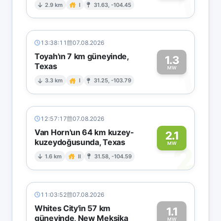
1
2.9 km
I
31.63, -104.45
13:38:11
07.08.2026
Toyah'ın 7 km güneyinde,
1.3
Texas
1
MW
3.3 km
I
31.25, -103.79
12:57:17
07.08.2026
Van Horn'un 64 km kuzey-
2.1
kuzeydoğusunda, Texas
2
MW
1.6 km
II
31.58, -104.59
11:03:52
07.08.2026
Whites City'in 57 km
1.1
güneyinde, New Meksika
MW