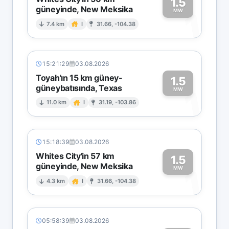
1.5
güneyinde, New Meksika
1
MW
7.4 km
I
31.66, -104.38
15:21:29
03.08.2026
Toyah'ın 15 km güney-
1.5
güneybatısında, Texas
1
MW
11.0 km
I
31.19, -103.86
15:18:39
03.08.2026
Whites City'in 57 km
1.5
güneyinde, New Meksika
1
MW
4.3 km
I
31.66, -104.38
05:58:39
03.08.2026