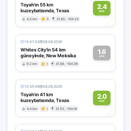
Toyah'ın 55 km
2.4
kuzeybatısında, Texas
2
MW
4.3 km
II
31.65, -104.23
15:47:03
08.08.2026
Whites City'in 54 km
1.6
güneyinde, New Meksika
1
MW
6.2 km
I
31.68, -104.36
15:35:49
08.08.2026
Toyah'ın 41 km
2.0
kuzeybatısında, Texas
2
MW
4.4 km
I
31.53, -104.16