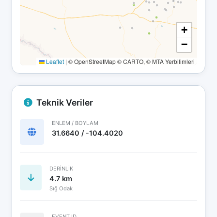
+
−
Leaflet
|
© OpenStreetMap © CARTO, © MTA Yerbilimleri
Teknik Veriler
ENLEM / BOYLAM
31.6640 / -104.4020
DERINLIK
4.7 km
Sığ Odak
EVENT ID