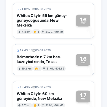
21:02:29
05.08.2026
Whites City'in 55 km güney-
1.6
güneydoğusunda, New
MW
Meksika
1
4.4 km
I
31.70, -104.19
19:43:48
05.08.2026
Balmorhea'nın 7 km batı-
1.6
kuzeybatısında, Texas
1
MW
19.2 km
I
31.01, -103.82
19:43:27
05.08.2026
Whites City'in 60 km
1.7
güneyinde, New Meksika
1
MW
3.7 km
I
31.64, -104.42