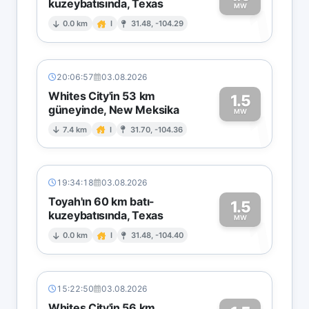
kuzeybatısında, Texas
1
MW
0.0 km
I
31.48, -104.29
20:06:57
03.08.2026
Whites City'in 53 km
1.5
güneyinde, New Meksika
1
MW
7.4 km
I
31.70, -104.36
19:34:18
03.08.2026
Toyah'ın 60 km batı-
1.5
kuzeybatısında, Texas
1
MW
0.0 km
I
31.48, -104.40
15:22:50
03.08.2026
Whites City'in 56 km