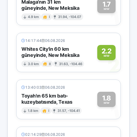
Malaga'nın 31 km
1.7
güneyinde, New Meksika
1
MW
4.9 km
I
31.94, -104.07
14:17:44
06.08.2026
Whites City'in 60 km
2.2
güneyinde, New Meksika
2
MW
3.0 km
II
31.63, -104.46
13:40:03
06.08.2026
Toyah'ın 65 km batı-
1.8
kuzeybatısında, Texas
1
MW
1.8 km
I
31.57, -104.41
02:14:29
06.08.2026