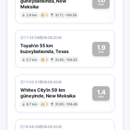
güneybatısında, New
MW
Meksika
1
2.8 km
I
31.71, -104.58
17:35:58
08.08.2026
Toyah'ın 55 km
1.9
kuzeybatısında, Texas
1
MW
5.7 km
I
31.65, -104.22
17:02:31
08.08.2026
Whites City'in 59 km
1.4
güneyinde, New Meksika
1
MW
8.7 km
I
31.65, -104.48
16:58:28
08.08.2026