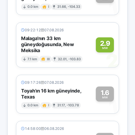
1
0.0 km
I
31.66, -104.33
09:22:12
07.08.2026
Malaga'nın 33 km
2.9
güneydoğusunda, New
MW
Meksika
2
7.1 km
III
32.01, -103.83
09:17:26
07.08.2026
Toyah'ın 16 km güneyinde,
1.6
Texas
1
MW
0.0 km
I
31.17, -103.78
14:58:00
06.08.2026