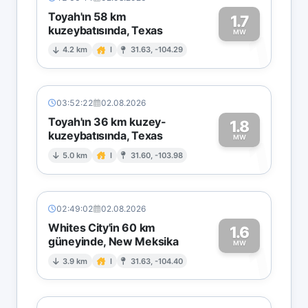
Toyah'ın 58 km
1.7
kuzeybatısında, Texas
1
MW
4.2 km
I
31.63, -104.29
03:52:22
02.08.2026
Toyah'ın 36 km kuzey-
1.8
kuzeybatısında, Texas
1
MW
5.0 km
I
31.60, -103.98
02:49:02
02.08.2026
Whites City'in 60 km
1.6
güneyinde, New Meksika
1
MW
3.9 km
I
31.63, -104.40