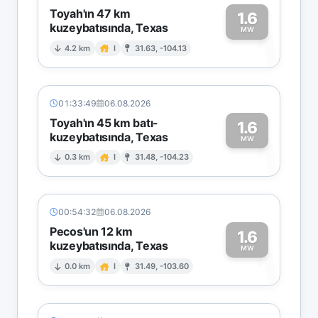
Toyah'ın 47 km
1.6
kuzeybatısında, Texas
1
MW
4.2 km
I
31.63, -104.13
01:33:49
06.08.2026
Toyah'ın 45 km batı-
1.6
kuzeybatısında, Texas
1
MW
0.3 km
I
31.48, -104.23
00:54:32
06.08.2026
Pecos'un 12 km
1.6
kuzeybatısında, Texas
1
MW
0.0 km
I
31.49, -103.60