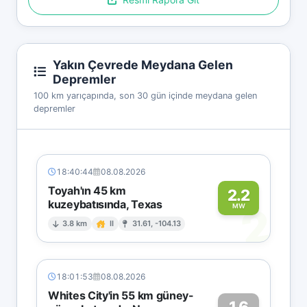
Yakın Çevrede Meydana Gelen
Depremler
100 km yarıçapında, son 30 gün içinde meydana gelen
depremler
18:40:44
08.08.2026
Toyah'ın 45 km
2.2
kuzeybatısında, Texas
2
MW
3.8 km
II
31.61, -104.13
18:01:53
08.08.2026
Whites City'in 55 km güney-
1.6