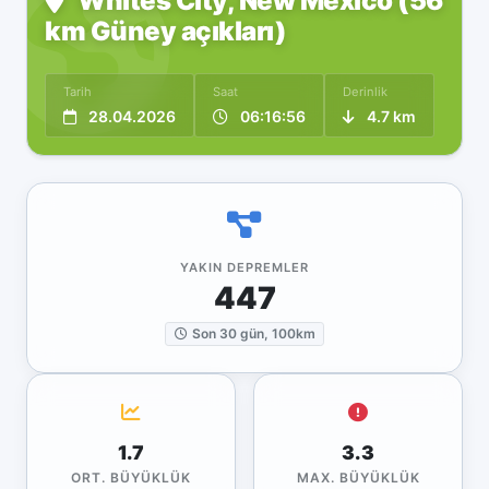
Whites City, New Mexico (56
km Güney açıkları)
Tarih
Saat
Derinlik
28.04.2026
06:16:56
4.7 km
YAKIN DEPREMLER
447
Son 30 gün, 100km
1.7
3.3
ORT. BÜYÜKLÜK
MAX. BÜYÜKLÜK