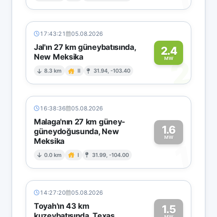
17:43:21
05.08.2026
Jal'ın 27 km güneybatısında,
2.4
New Meksika
2
MW
8.3 km
II
31.94, -103.40
16:38:36
05.08.2026
Malaga'nın 27 km güney-
1.6
güneydoğusunda, New
MW
Meksika
1
0.0 km
I
31.99, -104.00
14:27:20
05.08.2026
Toyah'ın 43 km
1.5
kuzeybatısında, Texas
MW