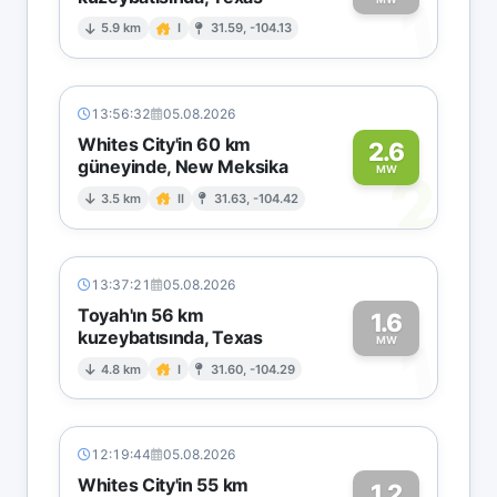
1
5.9 km
I
31.59, -104.13
13:56:32
05.08.2026
Whites City'in 60 km
2.6
güneyinde, New Meksika
2
MW
3.5 km
II
31.63, -104.42
13:37:21
05.08.2026
Toyah'ın 56 km
1.6
kuzeybatısında, Texas
1
MW
4.8 km
I
31.60, -104.29
12:19:44
05.08.2026
Whites City'in 55 km
1.2