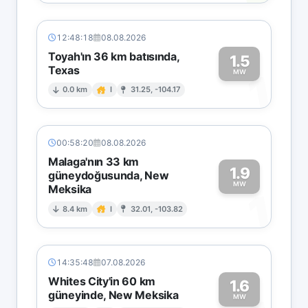
12:48:18
08.08.2026
Toyah'ın 36 km batısında,
1.5
Texas
1
MW
0.0 km
I
31.25, -104.17
00:58:20
08.08.2026
Malaga'nın 33 km
1.9
güneydoğusunda, New
MW
Meksika
1
8.4 km
I
32.01, -103.82
14:35:48
07.08.2026
Whites City'in 60 km
1.6
güneyinde, New Meksika
MW