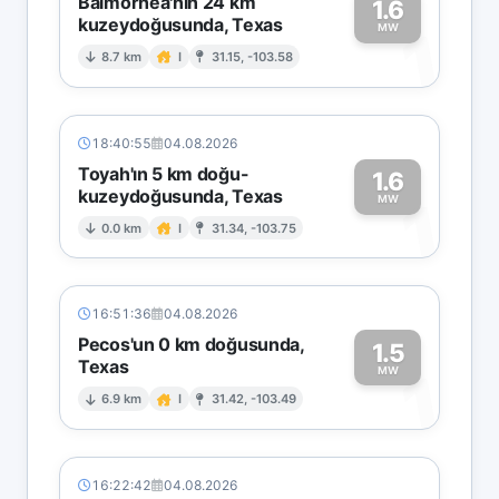
Balmorhea'nın 24 km
1.6
kuzeydoğusunda, Texas
1
MW
8.7 km
I
31.15, -103.58
18:40:55
04.08.2026
Toyah'ın 5 km doğu-
1.6
kuzeydoğusunda, Texas
1
MW
0.0 km
I
31.34, -103.75
16:51:36
04.08.2026
Pecos'un 0 km doğusunda,
1.5
Texas
1
MW
6.9 km
I
31.42, -103.49
16:22:42
04.08.2026