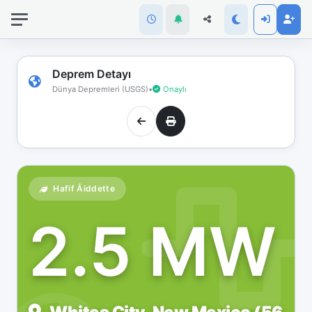
İnternet
bağlantınız
koptu!
Çevrimdışı
Deprem Detayı
moddasınız.
Dünya Depremleri (USGS)
•
Onaylı
Hafif Åiddette
2.5 MW