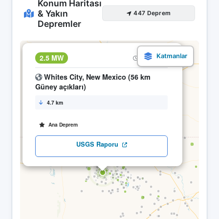
Konum Haritası
& Yakın
447 Deprem
Depremler
×
2.5 MW
28.04 06:16
Whites City, New Mexico (56 km
Güney açıkları)
4.7 km
Ana Deprem
USGS Raporu