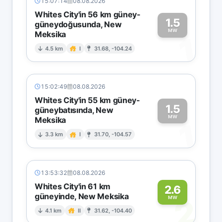
15:07:14
08.08.2026
Whites City'in 56 km güney-
1.5
güneydoğusunda, New
MW
Meksika
1
4.5 km
I
31.68, -104.24
15:02:49
08.08.2026
Whites City'in 55 km güney-
1.5
güneybatısında, New
MW
Meksika
1
3.3 km
I
31.70, -104.57
13:53:32
08.08.2026
Whites City'in 61 km
2.6
güneyinde, New Meksika
2
MW
4.1 km
II
31.62, -104.40