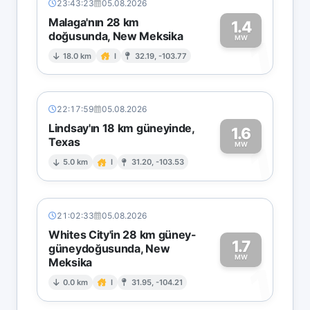
23:43:23
05.08.2026
Malaga'nın 28 km
1.4
doğusunda, New Meksika
1
MW
18.0 km
I
32.19, -103.77
22:17:59
05.08.2026
Lindsay'ın 18 km güneyinde,
1.6
Texas
1
MW
5.0 km
I
31.20, -103.53
21:02:33
05.08.2026
Whites City'in 28 km güney-
1.7
güneydoğusunda, New
MW
Meksika
1
0.0 km
I
31.95, -104.21