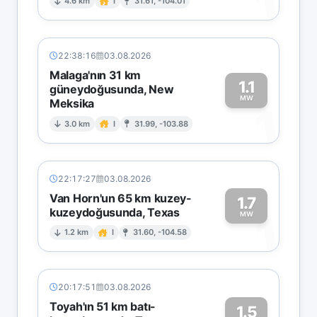
1
4.6 km
I
31.61, -104.01
22:38:16
03.08.2026
Malaga'nın 31 km
1.1
güneydoğusunda, New
MW
Meksika
1
3.0 km
I
31.99, -103.88
22:17:27
03.08.2026
Van Horn'un 65 km kuzey-
1.7
kuzeydoğusunda, Texas
1
MW
1.2 km
I
31.60, -104.58
20:17:51
03.08.2026
Toyah'ın 51 km batı-
1.5