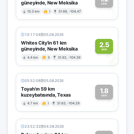
güneyinde, New Meksika
1
MW
10.3 km
I
31.68, -104.47
10:17:04
05.08.2026
Whites City'in 61 km
2.5
güneyinde, New Meksika
2
MW
4.4 km
II
31.62, -104.39
05:52:08
05.08.2026
Toyah'ın 59 km
1.8
kuzeybatısında, Texas
1
MW
4.7 km
I
31.63, -104.29
23:52:32
04.08.2026