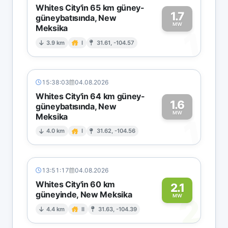
Whites City'in 65 km güney-
1.7
güneybatısında, New
MW
Meksika
1
3.9 km
I
31.61, -104.57
15:38:03
04.08.2026
Whites City'in 64 km güney-
1.6
güneybatısında, New
MW
Meksika
1
4.0 km
I
31.62, -104.56
13:51:17
04.08.2026
Whites City'in 60 km
2.1
güneyinde, New Meksika
2
MW
4.4 km
II
31.63, -104.39