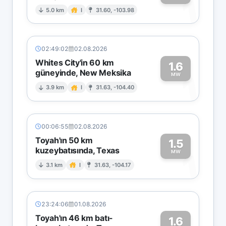
1
5.0 km
I
31.60, -103.98
02:49:02
02.08.2026
Whites City'in 60 km
1.6
güneyinde, New Meksika
1
MW
3.9 km
I
31.63, -104.40
00:06:55
02.08.2026
Toyah'ın 50 km
1.5
kuzeybatısında, Texas
1
MW
3.1 km
I
31.63, -104.17
23:24:06
01.08.2026
Toyah'ın 46 km batı-
1.6