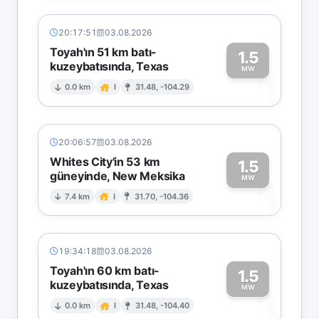
20:17:51
03.08.2026
Toyah'ın 51 km batı-
1.5
kuzeybatısında, Texas
1
MW
0.0 km
I
31.48, -104.29
20:06:57
03.08.2026
Whites City'in 53 km
1.5
güneyinde, New Meksika
1
MW
7.4 km
I
31.70, -104.36
19:34:18
03.08.2026
Toyah'ın 60 km batı-
1.5
kuzeybatısında, Texas
1
MW
0.0 km
I
31.48, -104.40