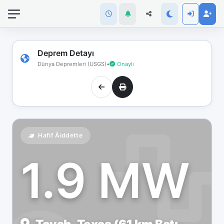
İnternet
bağlantınız
koptu!
Çevrimdışı
Deprem Detayı
moddasınız.
Dünya Depremleri (USGS)
•
Onaylı
Hafif Åiddette
1.9 MW