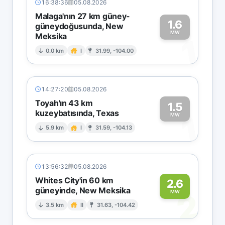
16:38:36
05.08.2026
Malaga'nın 27 km güney-
1.6
güneydoğusunda, New
MW
Meksika
1
0.0 km
I
31.99, -104.00
14:27:20
05.08.2026
Toyah'ın 43 km
1.5
kuzeybatısında, Texas
1
MW
5.9 km
I
31.59, -104.13
13:56:32
05.08.2026
Whites City'in 60 km
2.6
güneyinde, New Meksika
2
MW
3.5 km
II
31.63, -104.42