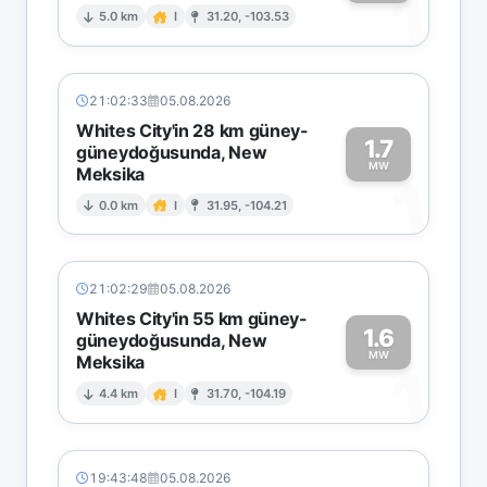
1
5.0 km
I
31.20, -103.53
21:02:33
05.08.2026
Whites City'in 28 km güney-
1.7
güneydoğusunda, New
MW
Meksika
1
0.0 km
I
31.95, -104.21
21:02:29
05.08.2026
Whites City'in 55 km güney-
1.6
güneydoğusunda, New
MW
Meksika
1
4.4 km
I
31.70, -104.19
19:43:48
05.08.2026