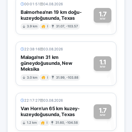
00:01:51
04.08.2026
Balmorhea'nın 19 km doğu-
1.7
kuzeydoğusunda, Texas
1
MW
3.9 km
I
31.07, -103.57
22:38:16
03.08.2026
Malaga'nın 31 km
1.1
güneydoğusunda, New
MW
Meksika
1
3.0 km
I
31.99, -103.88
22:17:27
03.08.2026
Van Horn'un 65 km kuzey-
1.7
kuzeydoğusunda, Texas
1
MW
1.2 km
I
31.60, -104.58