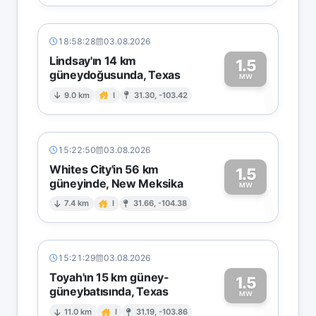
18:58:28
03.08.2026
Lindsay'ın 14 km
1.5
güneydoğusunda, Texas
1
MW
9.0 km
I
31.30, -103.42
15:22:50
03.08.2026
Whites City'in 56 km
1.5
güneyinde, New Meksika
1
MW
7.4 km
I
31.66, -104.38
15:21:29
03.08.2026
Toyah'ın 15 km güney-
1.5
güneybatısında, Texas
MW
11.0 km
I
31.19, -103.86