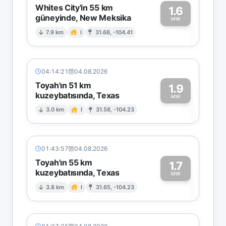
Whites City'in 55 km
1.6
güneyinde, New Meksika
1
MW
7.9 km
I
31.68, -104.41
04:14:21
04.08.2026
Toyah'ın 51 km
1.9
kuzeybatısında, Texas
1
MW
3.0 km
I
31.58, -104.23
01:43:57
04.08.2026
Toyah'ın 55 km
1.7
kuzeybatısında, Texas
1
MW
3.8 km
I
31.65, -104.23