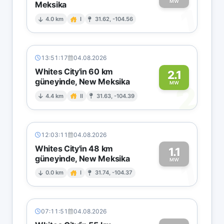
MW
Meksika
1
4.0 km
I
31.62, -104.56
13:51:17
04.08.2026
Whites City'in 60 km
2.1
güneyinde, New Meksika
2
MW
4.4 km
II
31.63, -104.39
12:03:11
04.08.2026
Whites City'in 48 km
1.1
güneyinde, New Meksika
1
MW
0.0 km
I
31.74, -104.37
07:11:51
04.08.2026