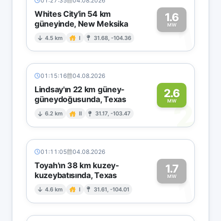
01:27:35
04.08.2026
Whites City'in 54 km
1.6
güneyinde, New Meksika
1
MW
4.5 km
I
31.68, -104.36
01:15:16
04.08.2026
Lindsay'ın 22 km güney-
2.6
güneydoğusunda, Texas
2
MW
6.2 km
II
31.17, -103.47
01:11:05
04.08.2026
Toyah'ın 38 km kuzey-
1.7
kuzeybatısında, Texas
1
MW
4.6 km
I
31.61, -104.01