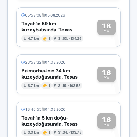
05:52:08
05.08.2026
Toyah'ın 59 km
1.8
kuzeybatısında, Texas
1
MW
4.7 km
I
31.63, -104.29
23:52:32
04.08.2026
Balmorhea'nın 24 km
1.6
kuzeydoğusunda, Texas
1
MW
8.7 km
I
31.15, -103.58
18:40:55
04.08.2026
Toyah'ın 5 km doğu-
1.6
kuzeydoğusunda, Texas
1
MW
0.0 km
I
31.34, -103.75