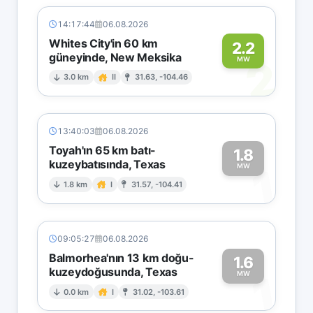
14:17:44
06.08.2026
Whites City'in 60 km
2.2
güneyinde, New Meksika
2
MW
3.0 km
II
31.63, -104.46
13:40:03
06.08.2026
Toyah'ın 65 km batı-
1.8
kuzeybatısında, Texas
1
MW
1.8 km
I
31.57, -104.41
09:05:27
06.08.2026
Balmorhea'nın 13 km doğu-
1.6
kuzeydoğusunda, Texas
1
MW
0.0 km
I
31.02, -103.61