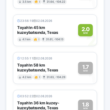
1
3.5 km
I
31.64, -104.22
23:56:19
02.08.2026
Toyah'ın 45 km
2.0
kuzeybatısında, Texas
2
MW
4.1 km
I
31.61, -104.13
12:55:11
02.08.2026
Toyah'ın 58 km
1.7
kuzeybatısında, Texas
1
MW
4.2 km
I
31.63, -104.29
03:52:22
02.08.2026
Toyah'ın 36 km kuzey-
1.8
kuzeybatısında, Texas
MW