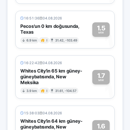
16:51:36
04.08.2026
Pecos'un 0 km doğusunda,
1.5
Texas
1
MW
6.9 km
I
31.42, -103.49
16:22:42
04.08.2026
Whites City'in 65 km güney-
1.7
güneybatısında, New
MW
Meksika
1
3.9 km
I
31.61, -104.57
15:38:03
04.08.2026
Whites City'in 64 km güney-
1.6
güneybatısında, New