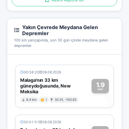
Yakın Çevrede Meydana Gelen
Depremler
100 km yarıçapında, son 30 gün içinde meydana gelen
depremler
00:58:20
08.08.2026
Malaga'nın 33 km
1.9
güneydoğusunda, New
MW
Meksika
1
8.4 km
I
32.01, -103.82
00:01:51
08.08.2026