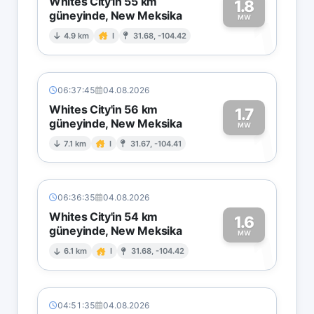
Whites City'in 55 km
1.8
güneyinde, New Meksika
1
MW
4.9 km
I
31.68, -104.42
06:37:45
04.08.2026
Whites City'in 56 km
1.7
güneyinde, New Meksika
1
MW
7.1 km
I
31.67, -104.41
06:36:35
04.08.2026
Whites City'in 54 km
1.6
güneyinde, New Meksika
1
MW
6.1 km
I
31.68, -104.42
04:51:35
04.08.2026