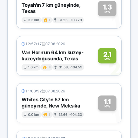
Toyah'ın 7 km güneyinde,
1.3
Texas
1
MW
3.3 km
I
31.25, -103.79
12:57:17
07.08.2026
Van Horn'un 64 km kuzey-
2.1
kuzeydoğusunda, Texas
2
MW
1.6 km
II
31.58, -104.59
11:03:52
07.08.2026
Whites City'in 57 km
1.1
güneyinde, New Meksika
1
MW
0.0 km
I
31.66, -104.33