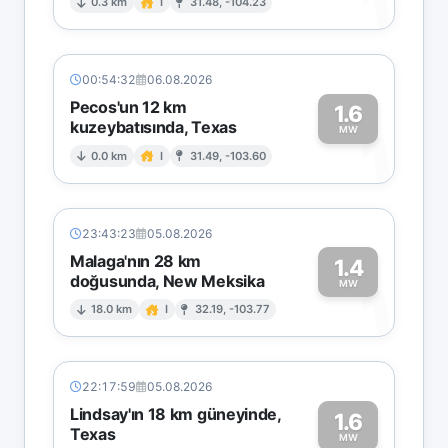
1
0.3 km
I
31.48, -104.23
00:54:32
06.08.2026
Pecos'un 12 km
1.6
kuzeybatısında, Texas
1
MW
0.0 km
I
31.49, -103.60
23:43:23
05.08.2026
Malaga'nın 28 km
1.4
doğusunda, New Meksika
1
MW
18.0 km
I
32.19, -103.77
22:17:59
05.08.2026
Lindsay'ın 18 km güneyinde,
1.6
Texas
MW