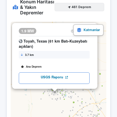
Konum Haritası
& Yakın
461 Deprem
Depremler
×
1.9 MW
28.04 16:49
Toyah, Texas (61 km Batı-Kuzeybatı
açıkları)
3.7 km
Ana Deprem
USGS Raporu