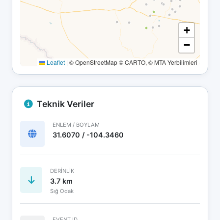
+
−
Leaflet
|
© OpenStreetMap © CARTO, © MTA Yerbilimleri
Teknik Veriler
ENLEM / BOYLAM
31.6070 / -104.3460
DERINLIK
3.7 km
Sığ Odak
EVENT ID