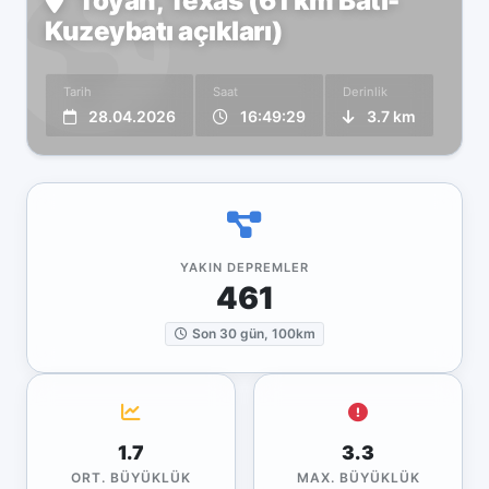
Toyah, Texas (61 km Batı-
Kuzeybatı açıkları)
Tarih
Saat
Derinlik
28.04.2026
16:49:29
3.7 km
YAKIN DEPREMLER
461
Son 30 gün, 100km
1.7
3.3
ORT. BÜYÜKLÜK
MAX. BÜYÜKLÜK