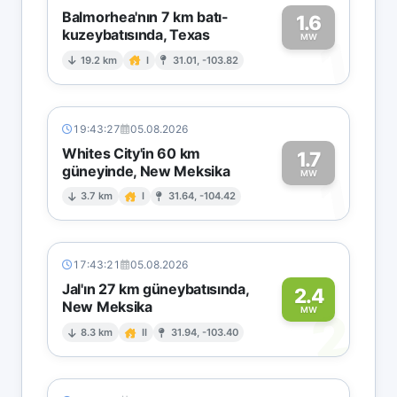
Balmorhea'nın 7 km batı-
1.6
kuzeybatısında, Texas
1
MW
19.2 km
I
31.01, -103.82
19:43:27
05.08.2026
Whites City'in 60 km
1.7
güneyinde, New Meksika
1
MW
3.7 km
I
31.64, -104.42
17:43:21
05.08.2026
Jal'ın 27 km güneybatısında,
2.4
New Meksika
2
MW
8.3 km
II
31.94, -103.40