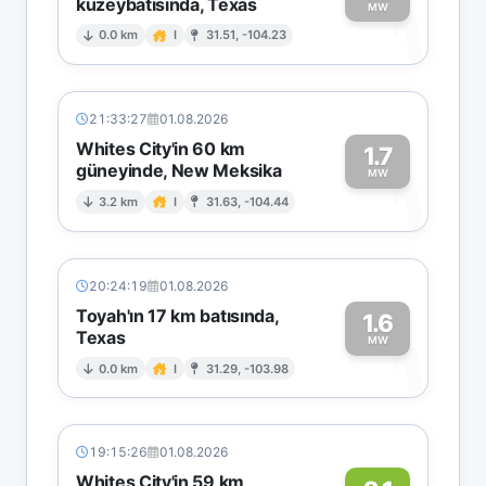
kuzeybatısında, Texas
1
MW
0.0 km
I
31.51, -104.23
21:33:27
01.08.2026
Whites City'in 60 km
1.7
güneyinde, New Meksika
1
MW
3.2 km
I
31.63, -104.44
20:24:19
01.08.2026
Toyah'ın 17 km batısında,
1.6
Texas
1
MW
0.0 km
I
31.29, -103.98
19:15:26
01.08.2026
Whites City'in 59 km