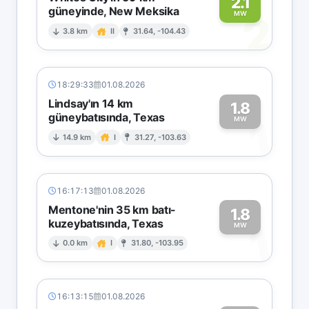
2.1
güneyinde, New Meksika
2
MW
3.8 km
II
31.64, -104.43
18:29:33
01.08.2026
Lindsay'ın 14 km
1.8
güneybatısında, Texas
1
MW
14.9 km
I
31.27, -103.63
16:17:13
01.08.2026
Mentone'nin 35 km batı-
1.8
kuzeybatısında, Texas
1
MW
0.0 km
I
31.80, -103.95
16:13:15
01.08.2026