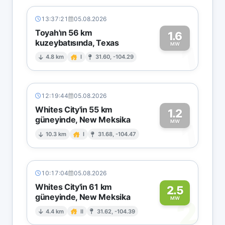
13:37:21
05.08.2026
Toyah'ın 56 km
1.6
kuzeybatısında, Texas
1
MW
4.8 km
I
31.60, -104.29
12:19:44
05.08.2026
Whites City'in 55 km
1.2
güneyinde, New Meksika
1
MW
10.3 km
I
31.68, -104.47
10:17:04
05.08.2026
Whites City'in 61 km
2.5
güneyinde, New Meksika
2
MW
4.4 km
II
31.62, -104.39