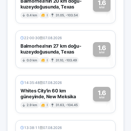
Balmorhea'nın 20 km doğu-
1.6
kuzeydoğusunda, Texas
1
MW
0.4 km
I
31.05, -103.54
22:00:30
07.08.2026
Balmorhea'nın 27 km doğu-
1.6
kuzeydoğusunda, Texas
1
MW
0.0 km
I
31.10, -103.49
14:35:48
07.08.2026
Whites City'in 60 km
1.6
güneyinde, New Meksika
1
MW
2.9 km
I
31.63, -104.45
13:38:11
07.08.2026