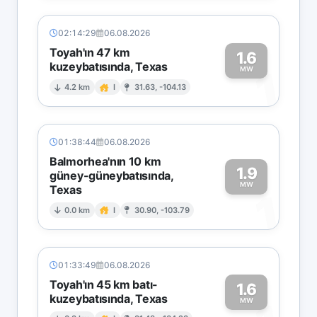
02:14:29
06.08.2026
Toyah'ın 47 km
1.6
kuzeybatısında, Texas
1
MW
4.2 km
I
31.63, -104.13
01:38:44
06.08.2026
Balmorhea'nın 10 km
1.9
güney-güneybatısında,
MW
Texas
1
0.0 km
I
30.90, -103.79
01:33:49
06.08.2026
Toyah'ın 45 km batı-
1.6
kuzeybatısında, Texas
MW