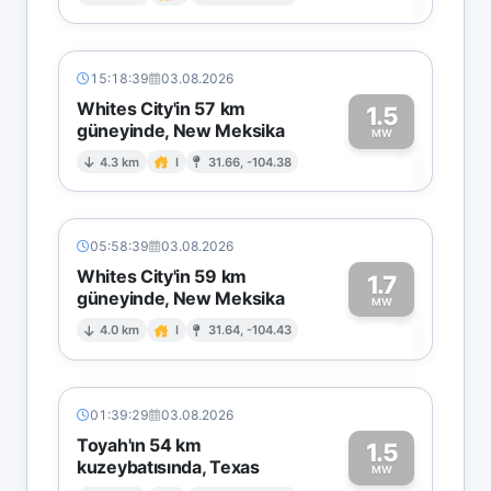
1
15:18:39
03.08.2026
Whites City'in 57 km
1.5
güneyinde, New Meksika
1
MW
4.3 km
I
31.66, -104.38
05:58:39
03.08.2026
Whites City'in 59 km
1.7
güneyinde, New Meksika
1
MW
4.0 km
I
31.64, -104.43
01:39:29
03.08.2026
Toyah'ın 54 km
1.5
kuzeybatısında, Texas
MW