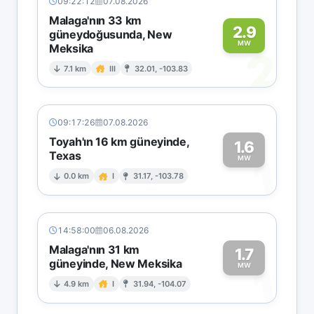
09:22:12
07.08.2026
Malaga'nın 33 km
2.9
güneydoğusunda, New
MW
Meksika
2
7.1 km
III
32.01, -103.83
09:17:26
07.08.2026
Toyah'ın 16 km güneyinde,
1.6
Texas
1
MW
0.0 km
I
31.17, -103.78
14:58:00
06.08.2026
Malaga'nın 31 km
1.7
güneyinde, New Meksika
1
MW
4.9 km
I
31.94, -104.07